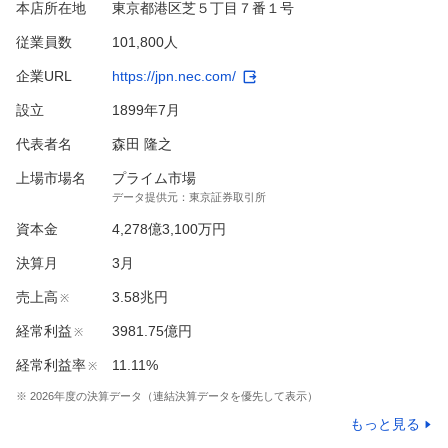
本店所在地
東京都港区芝５丁目７番１号
従業員数
101,800人
企業URL
https://jpn.nec.com/
設立
1899年7月
代表者名
森田 隆之
上場市場名
プライム市場
データ提供元：
東京証券取引所
資本金
4,278億3,100万円
決算月
3
月
売上高
3.58兆円
※
経常利益
3981.75億円
※
経常利益率
11.11%
※
※
2026
年度の決算データ（連結決算データを優先して表示）
もっと見る