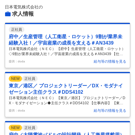
日本電気株式会社
の
求人情報
正社員
府中／生産管理（人工衛星・ロケット）9割が業界未
経験入社！／宇宙産業の成長を支える＃AN3439
日本電気株式会社（ＮＥＣ） 【府中】生産管理（人工衛星・ロケット）
◇9割が業界未経験入社！／宇宙産業の成長を支える＃AN3439 【仕事
内容】 【府中】生産管理（人工衛星・ロケット）◇9割が業界未経験入
給与等の情報を見る
提供：doda
社！／宇宙産業の成長を支える＃AN3439 【具体的な仕事内容】 ～自動
車・防衛・航空宇宙業界の経験を活かす！／変革期の組織をリードし、
宇宙というスケールの大きなフィールドで、共に未来を創っていきませ
NEW
正社員
んか？～ ■業務概要： ※NECに入社し、NECスペーステクノロジー株式
会社に出向いただきます。 人工衛星やロケットに搭載される製品をプロ
東京／港区／ プロジェクトリーダー／DX・モダナイ
ジェクト計画通りに納入するための生産管理を担っていただきます
…
ゼーション主任クラス＃DDS4102
日本電気株式会社（ＮＥＣ） 【東京／港区】 プロジェクトリーダー／D
X・モダナイゼーション◆主任クラス＃DDS4102 【仕事内容】 【東京
／港区】 プロジェクトリーダー／DX・モダナイゼーション◆主任クラ
給与等の情報を見る
提供：doda
ス＃DDS4102 【具体的な仕事内容】 【事業・組織構成の概要】 当部署
は、国内外のお客様に対し、新しい技術（クラウド）を組み合わせ、お
客様へ新たな事業領域をSIサービスで実現するミッションを担います。
NEW
正社員
その中で当グループは、 1）クラウドシフトSI案件対応 2）ITシステム資
産の可視化ソリューションを活用したSI案件対応 3）レガシーモダナイ
府中／太陽電池パドルの設計開発（人工衛星搭載用）