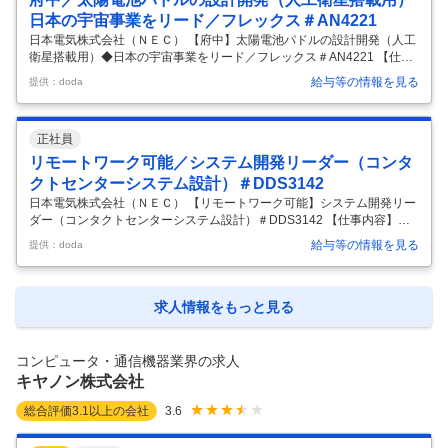
ゼーション・大規模SI案件対応 により、これまで
…
日本の宇宙事業をリード／フレックス＃AN4221
日本電気株式会社（ＮＥＣ） 【府中】太陽電池パドルの設計開発（人工
衛星搭載用）◆日本の宇宙事業をリード／フレックス＃AN4221 【仕事
内容】 【府中】太陽電池パドルの設計開発（人工衛星搭載用）◆日本の
給与等の情報を見る
提供：doda
宇宙事業をリード／フレックス＃AN4221 【具体的な仕事内容】 【宇宙
事業のリーディングカンパニー／高信頼性設計／大型展開構造物／最先
端技術／フレックス／残業30h／英語活用】 ■業務概要 当社グループ会
正社員
社のNECスペーステクノロジー株式会社へ出向となり、衛星などの宇宙
機に搭載する電源系エンジニアとして、人工衛星に搭載される太陽電池
リモートワーク可能／システム開発リーダー（コンタ
パネル、パドルの設計開発をお任せします。 国内外に向け、従来の
…
クトセンターシステム設計）＃DDS3142
日本電気株式会社（ＮＥＣ） 【リモートワーク可能】システム開発リー
ダー（コンタクトセンターシステム設計）＃DDS3142 【仕事内容】
【リモートワーク可能】システム開発リーダー（コンタクトセンターシ
給与等の情報を見る
提供：doda
ステム設計）＃DDS3142 【具体的な仕事内容】 【ChatGPTなどの最新
のAI技術やクラウド化案件がメイン／需要増に伴い組織拡大中／SI経験
を活かしてスキルアップ可能】 【事業・組織構成の概要】 企業および社
会公共向けのコンタクトセンターシステムに関するSI事業です。企業と
求人情報をもっと見る
人との接点（コミュニケーション）が多様化するなか、お客さまと共創
し、企業と人との新たなコミュニケーションのあり方を多岐に
…
コンピュータ・通信機器業界の求人
キヤノン株式会社
総合評価
3.1
以上の会社
3.6