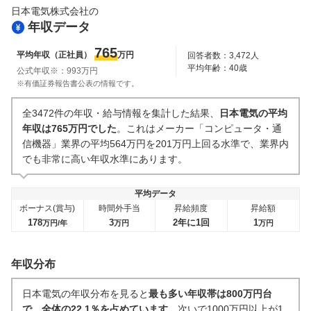
日本電気株式会社
の
副業
テレワーク・リモートワーク
年収データ
32
件
129
件
人事・評価制度
入社理由・入社後ギャップ
765
平均年収（正社員）
万円
回答者数：
3,472
人
75
件
51
件
平均年齢：
40
歳
公式年収※：
993
万円
企業の選考に関するクチコミ
※有価証券報告書公表の情報です。
中途採用面接・選考
新卒採用面接・選考
全3472件の年収・給与情報を集計した結果、
日本電気の平均
13
件
39
件
年収は765万円でした
。これはメーカー「コンピュータ・通
信機器」業界の平均564万円を201万円上回る水準で、業界内
でも非常に高い年収水準にあります。
平均データ
ボーナス(賞与)
時間外手当
昇給頻度
昇給額
178
3
2年に1回
1
万円/年
万円
万円
年収分布
日本電気の年収分布を見ると
最も多い年収帯は800万円台
で、全体の22.1％を占めています
。次いで1000万円以上が1