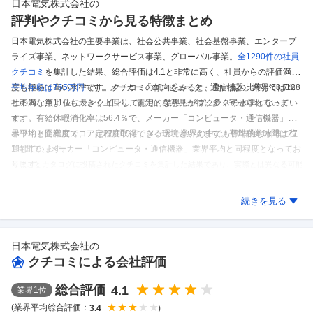
日本電気株式会社
の
評判やクチコミから見る特徴まとめ
日本電気株式会社の主要事業は、社会公共事業、社会基盤事業、エンタープ
ライズ事業、ネットワークサービス事業、グローバル事業。
全1290件の
社員
クチコミ
を集計した結果、
総合評価は4.1と非常に高く、社員からの評価満足
度も極めて高い水準です。
平均年収は765万円
です。
メーカー「コンピュータ・通信機器」業界では128
クチコミの傾向をみると、良い点の比率が58.7％
と不満な点よりも大きく上回り、肯定的な意見が特に多く寄せられていま
社の内、第11位にランクインしており、業界トップクラスの水準となってい
す。
ます。
有給休暇消化率は56.4％で、メーカー「コンピュータ・通信機器」業
界平均と同程度で、一定程度取得できる環境といえます。
ホワイト企業度スコアは27/100で、メーカー業界の中でも標準的な水準に位
平均残業時間は27.
1時間で、メーカー「コンピュータ・通信機器」業界平均と同程度となってお
置しています。
ります。
※しごとカタログに投稿されたクチコミを集計した結果であり、実際とは異なる可能
性があります。
日本電気株式会社
のクチコミを見る
続きを見る
日本電気株式会社
の
クチコミによる会社評価
総合評価
4.1
業界
1
位
(業界平均総合評価：
)
3.4