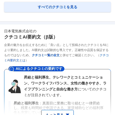
すべてのクチコミを見る
日本電気株式会社
の
クチコミAI要約文（β版）
企業の魅力をお伝えするために「良い点」として投稿されたクチコミをAIに
より要約しました。AI要約文は試験的な導入です。正確性や品質を保証する
ものではないため、
クチコミ一覧の全文
と併せてご確認ください。（
クチコ
ミAI要約文とは
）
AIによるクチコミの要約です
昇給と福利厚生、テレワークとコミュニケーショ
ン、ワークライフバランス、女性の働きやすさ、ラ
イフプランニングと自由な働き方
についてのクチコ
ミが注目されています。
昇給と福利厚生
真面目に業務に取り組むと一律昇給
し、残業も時間給で申請できる。家賃補助などの福利厚
生も充実している。