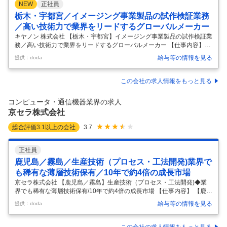
NEW
正社員
栃木・宇都宮／イメージング事業製品の試作検証業務
／高い技術力で業界をリードするグローバルメーカー
キヤノン 株式会社 【栃木・宇都宮】イメージング事業製品の試作検証業
務／高い技術力で業界をリードするグローバルメーカー 【仕事内容】
【栃木・宇都宮】イメージング事業製品の試作検証業務／高い技術力で
給与等の情報を見る
提供：doda
業界をリードするグローバルメーカー 【具体的な仕事内容】 ～キヤノン
のコアコンピタンスであるイメージング事業の未来を切り開くプロジェ
クトに挑戦～ ■業務概要： RFレンズや放送レンズ、新規事業製品の試作
この会社の求人情報をもっと見る
業務として、高品質な製品を生み出すための仮想段階での各種検証から
実機での組立・測定・分析/解析の業務を行っていただきます。 ■仕事の
コンピュータ・通信機器業界の求人
魅力： 私たちの部門では、交換レンズや放送レンズの構造検証及び組立
京セラ株式会社
を
…
総合評価
3.1
以上の会社
3.7
正社員
鹿児島／霧島／生産技術（プロセス・工法開発)業界で
も稀有な薄層技術保有／10年で約4倍の成長市場
京セラ株式会社 【鹿児島／霧島】生産技術（プロセス・工法開発)◆業
界でも稀有な薄層技術保有/10年で約4倍の成長市場 【仕事内容】 【鹿児
島／霧島】生産技術（プロセス・工法開発)◆業界でも稀有な薄層技術保
給与等の情報を見る
提供：doda
有/10年で約4倍の成長市場 【具体的な仕事内容】 【2023年 世界市場 17
0億ドルから2036年に900億ドル予想の成長市場／1umよりもさらに薄
いグリーンシート・印刷体を形成する業界でも類を見ない技術力／I・U
この会社の求人情報をもっと見る