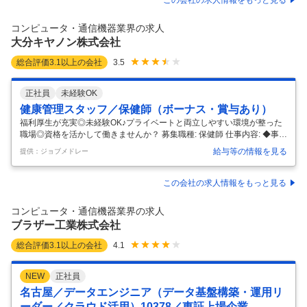
ターン歓迎、寮社宅あり／プライム上場企業／創業以来黒字経営・売上
高２兆円超】 ■業務概要： 新製品の創出に向けたプロセス開発や生産ラ
コンピュータ・通信機器業界の求人
インの設計、生産設備の評価、企画～導入をお任せ
…
大分キヤノン株式会社
総合評価
3.1
以上の会社
3.5
正社員
未経験OK
健康管理スタッフ／保健師（ボーナス・賞与あり）
福利厚生が充実◎未経験OK♪プライベートと両立しやすい環境が整った
職場◎資格を活かして働きませんか？ 募集職種: 保健師 仕事内容: ◆事業
所における健康管理スタッフ ・社員の健康管理（健康診断、メンタルケ
給与等の情報を見る
提供：ジョブメドレー
ア等） ・保健衛生管理関連の業務 ・関連データの数値化及び分析 ・健
康増進を目的としたイベントの実施、等 変更範囲:会社の定める業務 転
勤の可能性あり（転勤範囲：安岐事業所、日田事業所、他国内外キヤノ
この会社の求人情報をもっと見る
ングループ） 資格: 必須資格：保健師及び正看護師 必須学歴：大卒以上
経験不問 必要PCスキル：エクセル表計算、ワード 年齢制限あり ～59歳
コンピュータ・通信機器業界の求人
※定年を上限 勤務時間: 8:00～17:00（休
…
ブラザー工業株式会社
総合評価
3.1
以上の会社
4.1
NEW
正社員
名古屋／データエンジニア（データ基盤構築・運用リ
ーダー／クラウド活用）10378／東証上場企業