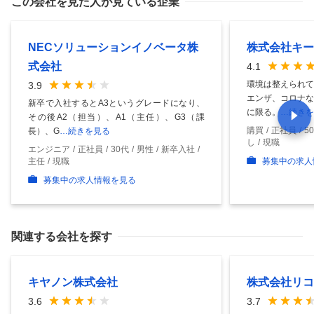
この会社を見た人が見ている企業
NECソリューションイノベータ株
株式会社キー
式会社
4.1
環境は整えられて
3.9
エンザ、コロナな
新卒で入社するとA3というグレードになり、
に限る。
…続きを
その後A2（担当）、A1（主任）、G3（課
購買
正社員
5
長）、G
…続きを見る
し
現職
エンジニア
正社員
30代
男性
新卒入社
主任
現職
募集中の求人
募集中の求人情報を見る
関連する会社を探す
キヤノン株式会社
株式会社リコ
3.6
3.7