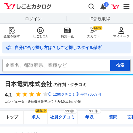
Yahoo!しごとカタログ
検索
通知
i
ログイン
ID新規取得
企業を探す
しごとQA
特集一覧
スカウト
マイページ
自分に合う探し方は？しごと探しスタイル診断
日本電気株式会社
の評判・クチコミ
4.1
1290
クチコミ
平均
765
万円
コンピュータ・通信機器業界上位
4.0以上の企業
募集中
999件~
999件~
トップ
求人
社員クチコミ
年収
質問
面