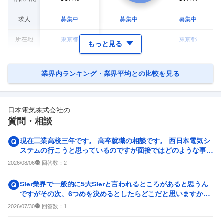
求人
募集中
募集中
募集中
所在地
東京都
東京都
東京都
もっと見る
業界内ランキング・業界平均との比較を見る
日本電気株式会社
の
質問・相談
現在工業高校三年です。 高卒就職の相談です。 西日本電気シ
ステムの行こうと思っているのですが面接ではどのような事が
聞かれるのでしょうか？
回答数：
2026/08/06
2
SIer業界で一般的に5大SIerと言われるところがあると思うん
ですがその次、6つめを決めるとしたらどこだと思いますか？
ちなみに五大...
回答数：
2026/07/30
1