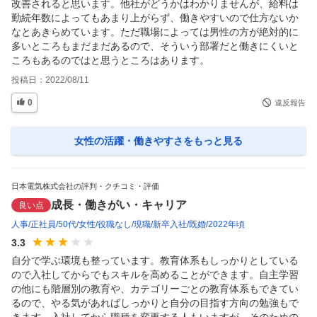
改善されると思います。他社がどうかはわかりませんが、給料は
勤続年数によってもあまり上がらず、働きやすいので仕方ないか
なとあきらめています。ただ職場によっては男性の方が絶対的に
多いところもまだまだあるので、そういう部署だと働きにくいと
ころもあるのではと思うところはあります。
投稿日：
2022/08/11
0
違反報告
女性の活躍・働きやすさ
をもっと見る
日本電気株式会社の評判・クチコミ・評価
成長・働きがい・キャリア
良い点
人事
正社員
50代
女性
役職なし
現職
新卒入社
既婚
2022年頃
3.3
自分で学ぶ環境も整っています。教育体系もしっかりとしている
ので入社してからでもスキルを高めることができます。自主学習
の他にも階層別の教育や、カテゴリーごとの教育体系もできてい
るので、やる気があればしっかりと自分の目指す方向の勉強もで
きます。入社してから職種を変更する人もいますが、そのための