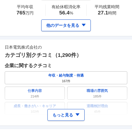
平均年収
有給休暇消化率
平均残業時間
765
56.4
27.1
万円
%
時間
他のデータを見る
日本電気株式会社
の
カテゴリ別クチコミ（
1,290
件）
企業に関するクチコミ
年収・給与制度・待遇
167
件
仕事内容
職場の雰囲気
214
件
185
件
成長・働きがい・キャリア
退職検討理由
102
件
45
件
もっと見る
ワークライフバランス
女性の活躍・働きやすさ
117
件
117
件