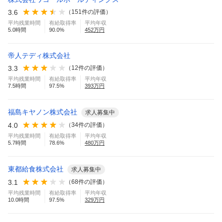
3.6
（
151
件の評価）
平均残業時間
有給取得率
平均年収
5.0
時間
90.0
%
452
万円
帝人テディ株式会社
3.3
（
12
件の評価）
平均残業時間
有給取得率
平均年収
7.5
時間
97.5
%
393
万円
福島キヤノン株式会社
求人募集中
4.0
（
34
件の評価）
平均残業時間
有給取得率
平均年収
5.7
時間
78.6
%
480
万円
東都給食株式会社
求人募集中
3.1
（
68
件の評価）
平均残業時間
有給取得率
平均年収
10.0
時間
97.5
%
329
万円