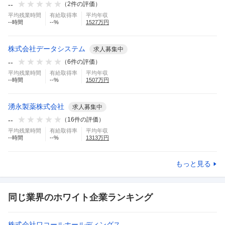
--
（
2
件の評価）
平均残業時間
有給取得率
平均年収
--
時間
--
%
1527
万円
株式会社データシステム
求人募集中
--
（
6
件の評価）
平均残業時間
有給取得率
平均年収
--
時間
--
%
1507
万円
湧永製薬株式会社
求人募集中
--
（
16
件の評価）
平均残業時間
有給取得率
平均年収
--
時間
--
%
1313
万円
もっと見る
同じ業界のホワイト企業ランキング
株式会社ワコールホールディングス