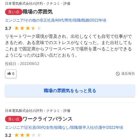
日本電気株式会社の評判・クチコミ・評価
職場の雰囲気
良い点
エンジニア
その他の非正社員
40代
男性
現職
既婚
2022年頃
3.7
リモートワーク環境が普及され、出社しなくても自宅で仕事がで
きるため、ある意味でのストレスがなくなった。また出社しても
これまで固定席からフリースペースで場所を選べることができる
ようになったのは良い点だとおもう。
投稿日：
2022/08/12
0
違反報告
職場の雰囲気
をもっと見る
日本電気株式会社の評判・クチコミ・評価
ワークライフバランス
良い点
エンジニア
正社員
30代
女性
役職なし
現職
新卒入社
介護中
2022年頃
3.2