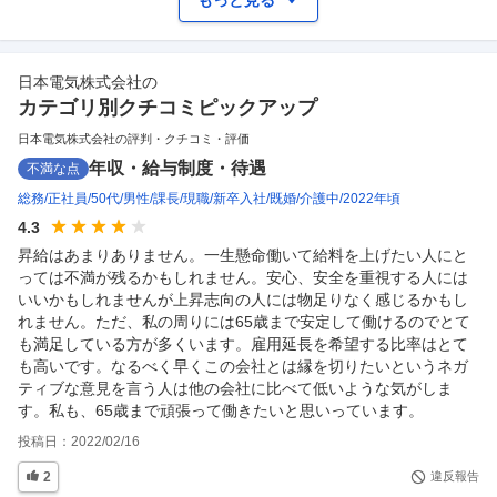
もっと見る
日本電気株式会社
の
カテゴリ別クチコミピックアップ
日本電気株式会社の評判・クチコミ・評価
年収・給与制度・待遇
不満な点
総務
正社員
50代
男性
課長
現職
新卒入社
既婚
介護中
2022年頃
4.3
昇給はあまりありません。一生懸命働いて給料を上げたい人にと
っては不満が残るかもしれません。安心、安全を重視する人には
いいかもしれませんが上昇志向の人には物足りなく感じるかもし
れません。ただ、私の周りには65歳まで安定して働けるのでとて
も満足している方が多くいます。雇用延長を希望する比率はとて
も高いです。なるべく早くこの会社とは縁を切りたいというネガ
ティブな意見を言う人は他の会社に比べて低いような気がしま
す。私も、65歳まで頑張って働きたいと思いっています。
投稿日：
2022/02/16
2
違反報告