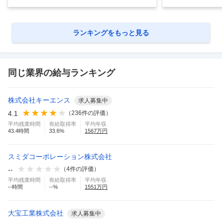
ランキングをもっと見る
同じ業界の給与ランキング
株式会社キーエンス
求人募集中
4.1
（
236
件の評価）
平均残業時間
有給取得率
平均年収
43.4
時間
33.6
%
1567
万円
スミダコーポレーション株式会社
--
（
4
件の評価）
平均残業時間
有給取得率
平均年収
--
時間
--
%
1551
万円
大宝工業株式会社
求人募集中