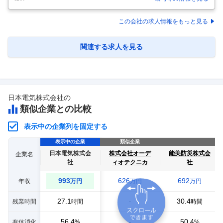
わる業務◆年休124日◆海外市場でも拡大 【具体的な仕事内容】 ＜★ 世
界トップクラスの音響技術を自らの手で ★大手メーカーの要望を形にす
る車載スピーカー設計・開発（年休124日）＞ このポジションの魅力 製
この会社の求人情報をもっと見る
品企画から設計、評価、量産フェーズまで携われるため、エンジニアと
しての市場価値を大きく高められる環境です。 全ての工程を自社内で行
っており上流工程から携わる事ができます。 ■企業紹介｜東北パイ
…
関連する求人を見る
日本電気株式会社
の
類似企業との比較
表示中の企業列を固定する
表示中の企業
類似企業
日本電気株式会
株式会社オーデ
能美防災株式会
企業名
社
ィオテクニカ
社
993
626
692
年収
万円
万円
万円
27.1
30.4
残業時間
-
時間
時間
56.4
50.4
有休消化
-
%
%