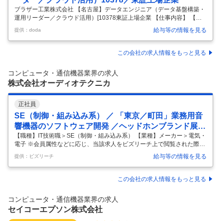
ブラザー工業株式会社 【名古屋】データエンジニア（データ基盤構築・
運用リーダー／クラウド活用）[10378東証上場企業 【仕事内容】 【名
古屋】データエンジニア（データ基盤構築・運用リーダー／クラウド活
給与等の情報を見る
提供：doda
用）[10378東証上場企業 【具体的な仕事内容】 ◆東証プライム上場企
業｜2030年に売上1兆円の目標を掲げる成長企業◆ ◆在宅勤務（リモー
トワーク）・フレックス制度など柔軟な働き方が魅力◆ ◆有給取得率8
この会社の求人情報をもっと見る
7.1％・離職率1.4％を誇る優良企業（2023年度実績）◆ ■業務内容： ・
プリンティング＆ソリューションズ（以下P&S）事業の変革をデータド
コンピュータ・通信機器業界の求人
リブンで加速するため、データ活用基盤の構築・運
…
株式会社オーディオテクニカ
正社員
SE（制御・組み込み系） ／ 「東京／町田」業務用音
響機器のソフトウェア開発 ／ヘッドホンブランド展開
する音響機器メーカー
【職種】IT技術職＞SE（制御・組み込み系） 【業種】メーカー＞電気・
電子 ※会員属性などに応じ、当該求人をビズリーチ上で閲覧された際に
内容が異なる場合があります 【業務概要】 当社業務用音響機器(会議シ
給与等の情報を見る
提供：ビズリーチ
ステム/オーディオミキサー/ワイヤレスマイクロホンシステム)の組み込
みソフトウェア・ファームウェア開発に関わる業務です。 開発対象とな
る製品群は、自治体や企業、学校などで多数導入されており、社会を支
この会社の求人情報をもっと見る
える音響機器と言えます。 【業務詳細】 ・製品ハードウェアのマイコン
への組込ファームウェア設計開発 ・ソフトウェア仕様策定 ・営業と連携
コンピュータ・通信機器業界の求人
した商品提案やシステムデザイン、アーキテクチャデザインなど ※
…
セイコーエプソン株式会社