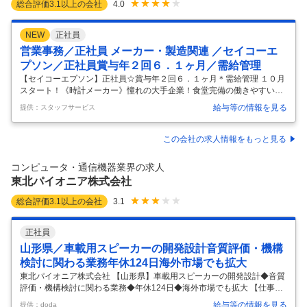
総合評価
3.1
以上の会社
4.0
NEW
正社員
営業事務／正社員 メーカー・製造関連 ／セイコーエ
プソン／正社員賞与年２回６．１ヶ月／需給管理
【セイコーエプソン】正社員☆賞与年２回６．１ヶ月＊需給管理 １０月
スタート！《時計メーカー》憧れの大手企業！食堂完備の働きやすい環
境です！ 【正社員で就業開始】 需給管理、生産統制、在庫管理、協力工
給与等の情報を見る
提供：スタッフサービス
場やサプライヤへの発注管理、新モデル推進、コスト管理、中長期調達
計画立案、サプライヤとの納期交渉、価格交渉、開発購買、サプライヤ
管理など。 ◆正社員として直雇用です。 【ＯＡスキル】 Ｅｘ（入
この会社の求人情報をもっと見る
力）・ＰＰ（プレゼン編集） 【お仕事のポイント】交通費支給あり★年
間休日１２７日！残業少なめでプライベート充実★ 制服があるので朝の
コンピュータ・通信機器業界の求人
準備がラク！車通勤ＯＫ☆駐車場無料★フレックスタイム制を導入して
東北パイオニア株式会社
います！ 【職
…
総合評価
3.1
以上の会社
3.1
正社員
山形県／車載用スピーカーの開発設計音質評価・機構
検討に関わる業務年休124日海外市場でも拡大
東北パイオニア株式会社 【山形県】車載用スピーカーの開発設計◆音質
評価・機構検討に関わる業務◆年休124日◆海外市場でも拡大 【仕事内
容】 【山形県】車載用スピーカーの開発設計◆音質評価・機構検討に関
給与等の情報を見る
提供：doda