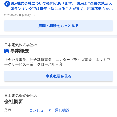
Sky株式会社について疑問があります。 SkyはIT企業の就活人
気ランキングでは毎年上位に入ることが多く、応募者数もかな
り多いと聞き...
回答数：
2026/07/27
2
質問・相談をもっと見る
日本電気株式会社
の
事業概要
社会公共事業、社会基盤事業、エンタープライズ事業、ネットワ
ークサービス事業、グローバル事業
事業概要を見る
日本電気株式会社
の
会社概要
業界
コンピュータ・通信機器