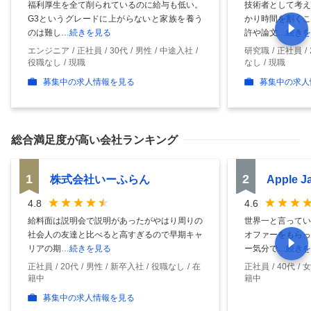
福利厚生を全て削られているのに給与も低い。
技術者として考え
G3というグレードに上がらないと家族を養う
かり時間を割くこ
のは難し
…続きを見る
許や論文
…続きを
エンジニア
正社員
30代
男性
中途入社
研究職
正社員
役職なし
現職
なし
現職
募集中の求人情報を見る
募集中の求人
総合満足度
が高い会社ランキング
1
2
株式会社いーふらん
Apple 
4.8
4.6
給料面は説明会で説明があったがやはり周りの
世界一と言ってい
社会人の友達と比べると高すぎるので早期キャ
オファーをもらっ
リアの期
…続きを見る
ー気分で
…続きを
正社員
20代
男性
新卒入社
役職なし
在
正社員
40代
女
籍中
籍中
募集中の求人情報を見る