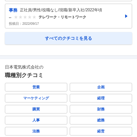
事務
正社員/男性/役職なし/現職/新卒入社/2022年頃
テレワーク・リモートワーク
--
投稿日：
2022/09/17
すべてのクチコミを見る
日本電気株式会社
の
職種別クチコミ
営業
企画
マーケティング
経理
購買
財務
人事
総務
法務
経営