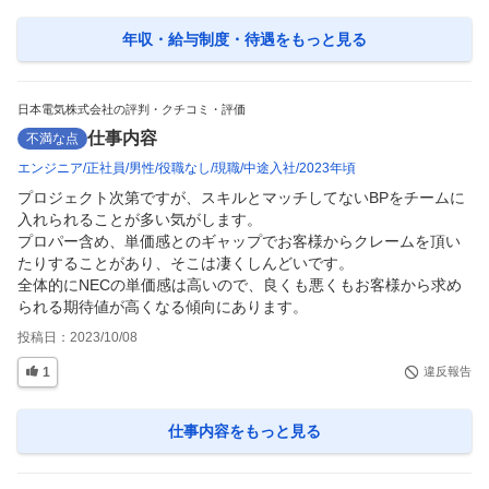
年収・給与制度・待遇
をもっと見る
日本電気株式会社の評判・クチコミ・評価
仕事内容
不満な点
エンジニア
正社員
男性
役職なし
現職
中途入社
2023年頃
プロジェクト次第ですが、スキルとマッチしてないBPをチームに
入れられることが多い気がします。

プロパー含め、単価感とのギャップでお客様からクレームを頂い
たりすることがあり、そこは凄くしんどいです。

全体的にNECの単価感は高いので、良くも悪くもお客様から求め
られる期待値が高くなる傾向にあります。
投稿日：
2023/10/08
1
違反報告
仕事内容
をもっと見る