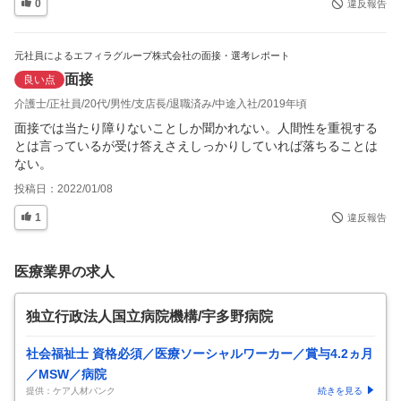
0
違反報告
元社員によるエフィラグループ株式会社の面接・選考レポート
面接
良い点
介護士
正社員
20代
男性
支店長
退職済み
中途入社
2019年頃
面接では当たり障りないことしか聞かれない。人間性を重視する
とは言っているが受け答えさえしっかりしていれば落ちることは
ない。
投稿日：
2022/01/08
1
違反報告
医療業界の求人
独立行政法人国立病院機構/宇多野病院
社会福祉士 資格必須／医療ソーシャルワーカー／賞与4.2ヵ月
／MSW／病院
提供：ケア人材バンク
続きを見る