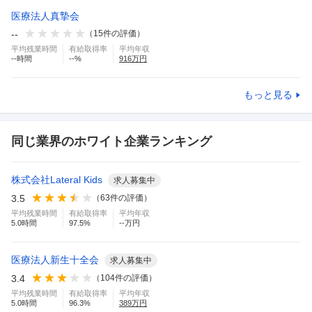
医療法人真摯会
--
（
15
件の評価）
平均残業時間
有給取得率
平均年収
--
時間
--
%
916
万円
もっと見る
同じ業界のホワイト企業ランキング
株式会社Lateral Kids
求人募集中
3.5
（
63
件の評価）
平均残業時間
有給取得率
平均年収
5.0
時間
97.5
%
--万円
医療法人新生十全会
求人募集中
3.4
（
104
件の評価）
平均残業時間
有給取得率
平均年収
5.0
時間
96.3
%
389
万円