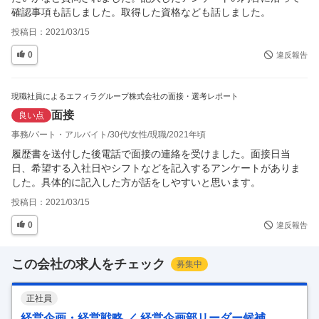
確認事項も話しました。取得した資格なども話しました。
投稿日：
2021/03/15
0
違反報告
現職社員によるエフィラグループ株式会社の面接・選考レポート
面接
良い点
事務
パート・アルバイト
30代
女性
現職
2021年頃
履歴書を送付した後電話で面接の連絡を受けました。面接日当
日、希望する入社日やシフトなどを記入するアンケートがありま
した。具体的に記入した方が話をしやすいと思います。
投稿日：
2021/03/15
0
違反報告
この会社の求人をチェック
募集中
正社員
経営企画・経営戦略 ／ 経営企画部リーダー候補