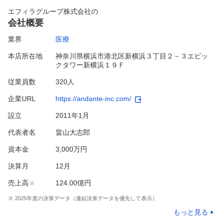
エフィラグループ株式会社
の
会社概要
業界
医療
本店所在地
神奈川県横浜市港北区新横浜３丁目２－３エピッ
クタワー新横浜１９Ｆ
従業員数
320人
企業URL
https://andante-inc.com/
設立
2011年1月
代表者名
畠山大志郎
資本金
3,000万円
決算月
12
月
売上高
124.00億円
※
※
2025
年度の決算データ（連結決算データを優先して表示）
もっと見る