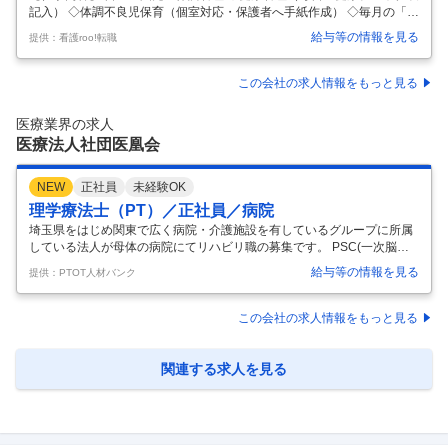
記入） ◇体調不良児保育（個室対応・保護者へ手紙作成） ◇毎月の「ほ
けんだより」作成 ◇その他保育園における業務全般
…
給与等の情報を見る
提供：看護roo!転職
この会社の求人情報をもっと見る
医療業界の求人
医療法人社団医凰会
NEW
正社員
未経験OK
理学療法士（PT）／正社員／病院
埼玉県をはじめ関東で広く病院・介護施設を有しているグループに所属
している法人が母体の病院にてリハビリ職の募集です。 PSC(一次脳卒
中センター)の認定もされており、最新の機器や訓練用プールといった設
給与等の情報を見る
提供：PTOT人材バンク
備が充実しております！ ◆アットホームな環境◆リハビリ職複数在籍◆
年間休日120日以上◆ 【給与】 【常勤】 月給:205,800円-254,000円 [内
訳] 基本給 185,800円-234,000円 資格手当 10,000円 調整手当 10,000円
この会社の求人情報をもっと見る
[その他手当] 皆勤手当 10,000円 2.70カ月分/年 年2回 【コメント】 ・20
23年より新しいリハビリ室が完成 ・「医療」「看護」「
…
関連する求人を見る