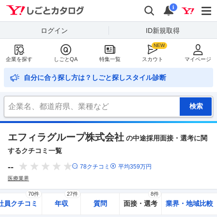
Yahoo!しごとカタログ
検索
通知
i
ログイン
ID新規取得
企業を探す
しごとQA
特集一覧
スカウト
マイページ
自分に合う探し方は？しごと探しスタイル診断
エフィラグループ株式会社
の中途採用面接・選考に関
するクチコミ一覧
--
78
クチコミ
平均
359
万円
医療業界
70件
27件
8件
社員クチコミ
年収
質問
面接・選考
業界・地域比較