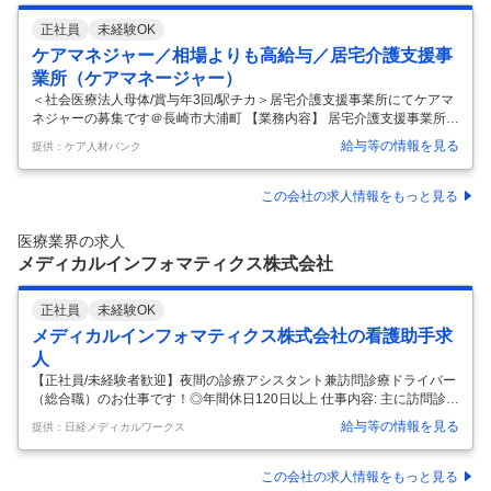
正社員
未経験OK
ケアマネジャー／相場よりも高給与／居宅介護支援事
業所（ケアマネージャー）
＜社会医療法人母体/賞与年3回/駅チカ＞居宅介護支援事業所にてケアマ
ネジャーの募集です＠長崎市大浦町 【業務内容】 居宅介護支援事業所に
おけるケアマネジャー業務全般 ・居宅サービス計画作成、利用者宅訪問
給与等の情報を見る
提供：ケア人材バンク
・介護、福祉に関する相談業務 ・サービス事業所、行政、主治医等との
連絡相談 ※訪問は原付、または公用車になります 【応募条件】 介護支
援専門員 普通自動車運転免許（AT限定可）又は原動機付自転車免許
この会社の求人情報をもっと見る
【施設形態】 居宅介護支援事業所 【募集資格】 ケアマネジャー 【おす
すめポイント】 【法人概要・拠点】 ・創立から約半世紀、被爆者や障害
医療業界の求人
者の医療、労災職業病、保健予防・健康づくり活動、生活習慣病
…
メディカルインフォマティクス株式会社
正社員
未経験OK
メディカルインフォマティクス株式会社の看護助手求
人
【正社員/未経験者歓迎】夜間の診療アシスタント兼訪問診療ドライバー
（総合職）のお仕事です！◎年間休日120日以上 仕事内容: 主に訪問診療
の夜間往診時に、患者様のご自宅へ医師とともに訪問。 診療に同行し、
給与等の情報を見る
提供：日経メディカルワークス
診療の補助的なサポートを行う業務、夜間業務メインの勤務体制になり
ます。 ※土日の日勤業務を優先してシフトを組みます。 【夜勤業務】月
6-8回程度 ・往診に向けた医療物品の準備 ・患者様や連携医師との各種
この会社の求人情報をもっと見る