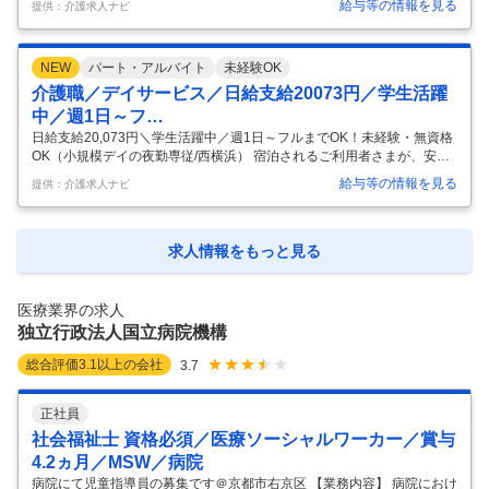
給与等の情報を見る
提供：介護求人ナビ
す。 〈詳細〉 ■2時間に1度の居室巡回 ■着替え・排泄・服薬介助 ■朝ご
飯の提供作り ご飯を炊く・お味噌汁を作る、冷凍のおかずを温めて盛り
付けるなどの簡単なもので料理ができない人も安心！ ■その他付随する
NEW
パート・アルバイト
未経験OK
業務 〈見守りの平均人数は3～4人〉 夜勤の場合は、1日少なくて1～2
名、多くて9人名程度をお一人で担当していただきます。「一人なんて
介護職／デイサービス／日給支給20073円／学生活躍
不安！」という方もご安心ください。先輩スタッフが独り立ちで
…
中／週1日～フ…
日給支給20,073円＼学生活躍中／週1日～フルまでOK！未経験・無資格
OK（小規模デイの夜勤専従/西横浜） 宿泊されるご利用者さまが、安心
してお休みできるよう、夜間の見守りをすることがメインのお仕事で
給与等の情報を見る
提供：介護求人ナビ
す。 〈詳細〉 ■2時間に1度の居室巡回 ■着替え・排泄・服薬介助 ■朝ご
飯の提供作り ご飯を炊く・お味噌汁を作る、冷凍のおかずを温めて盛り
付けるなどの簡単なもので料理ができない人も安心！ ■その他付随する
業務 〈見守りの平均人数は3～4人〉 夜勤の場合は、1日少なくて1～2
求人情報をもっと見る
名、多くて9人名程度をお一人で担当していただきます。「一人なんて
不安！」という方もご安心ください。先輩スタッフが独り立ちで
…
医療業界の求人
独立行政法人国立病院機構
総合評価
3.1
以上の会社
3.7
正社員
社会福祉士 資格必須／医療ソーシャルワーカー／賞与
4.2ヵ月／MSW／病院
病院にて児童指導員の募集です＠京都市右京区 【業務内容】 病院におけ