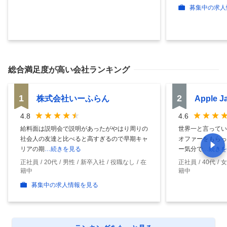
募集中の求人
総合満足度
が高い会社ランキング
1
2
株式会社いーふらん
Apple 
4.8
4.6
給料面は説明会で説明があったがやはり周りの
世界一と言ってい
社会人の友達と比べると高すぎるので早期キャ
オファーをもらっ
リアの期
…続きを見る
ー気分で
…続きを
正社員
20代
男性
新卒入社
役職なし
在
正社員
40代
女
籍中
籍中
募集中の求人情報を見る