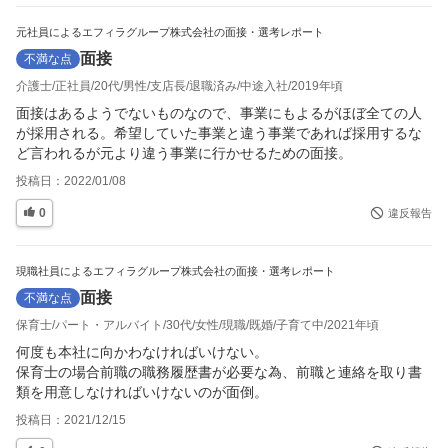
元社員によるエフィラグループ株式会社の面接・選考レポート
面接
不満な点
介護士
正社員
20代
男性
支店長
退職済み
中途入社
2019年頃
面接はあるようでないものなので、事業にもよるがほぼ全ての人
が採用される。希望していた事業と違う事業であれば採用するな
ど言われるが元より違う事業に行かせるための面接。
投稿日：
2022/01/08
0
違反報告
現職社員によるエフィラグループ株式会社の面接・選考レポート
面接
不満な点
保育士
パート・アルバイト
30代
女性
現職
既婚
子育て中
2021年頃
何度も本社に向かわなければいけない。

保育士の場合前職の職務履歴書が必要な為、前職と連絡を取り書
類を用意しなければいけないのが面倒。
投稿日：
2021/12/15