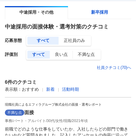
中途採用・その他
新卒採用
中途採用
の面接体験・選考対策のクチコミ
応募形態
すべて
正社員のみ
評価別
すべて
良い点
不満な点
社員クチコミ(
70
)へ
6
件のクチコミ
表示順：
おすすめ
新着
活動時期
現職社員によるエフィラグループ株式会社の面接・選考レポート
面接
不満な点
事務
パート・アルバイト
30代
女性
現職
2021年頃
前職でどのような仕事をしていたか、入社したらどの部門で働き
たいかなど質問されました。記入したアンケートの内容に沿って