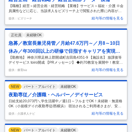
【職種】経営＞経営企画・経営戦略 【業種】サービス＞福祉・介護 ※会
員属性などに応じ、当該求人をビズリーチ上で閲覧された際に内容が異
なる場合があります ■事業概要：地域の「生ききる」を支える、人生の
給与等の情報を見る
提供：ビズリーチ
総合サポート企業 エフィラグループは、医療・保育・障害福祉・介護な
ど、人が一生の間に出会うあらゆる困難を支える事業を、神奈川県を中
心に展開しています。 「50事業・50エリア・50社長（COLORS50）」
正社員
未経験OK
という戦略を掲げ、現在16年目で11法人、28事業、従業員2,500名規模
へと急成長を遂げました。 神奈川県内における福祉事業の拠点数はNo.1
急募／教室長兼児発管／月給47.6万円～／月8～10日
（※）を誇り、直近ではプロバスケットボールチームの経
…
休み／年300回以上の研修で目指すキャリアを実現＆
【勤務地】 神奈川県足柄上郡開成町吉田島4351-9 【施設名】 放課後等
十人十色を引き出す好待遇／放課後等デイサービス／
デイサービス toiro開成 【PRメッセージ】 ◆約70教室を展開中！教室
正社員／資格必須
数・在籍児童数ともに神奈川内トップクラス 運営法人は、デイサービ
給与等の情報を見る
提供：療育biz
ス、訪問介護・就労支援・保育事業など、20以上の事業で約180拠点を
展開中。 放課後等デイサービスの規模でいえば、約70教室を運営してお
り、神奈川県内トップクラスを誇ります。 その豊富な実績と経験を生か
NEW
パート・アルバイト
未経験OK
した療育・支援の追求はもちろん、保護者の方が安心して任せてもらえ
るように土日祝・長期利用可、延長利用可、完全送迎などサービスも充
夜勤専従／介護職・ヘルパー／デイサービス
実させています。 ◆遊び・体験重視の療育◎ ～遊びを通し
…
日給支給20,073円＼学生活躍中／週1日～フルまでOK！未経験・無資格
OK（小規模デイの夜勤専従/西横浜） 宿泊されるご利用者さまが、安心
してお休みできるよう、夜間の見守りをすることがメインのお仕事で
給与等の情報を見る
提供：介護求人ナビ
す。 〈詳細〉 ■2時間に1度の居室巡回 ■着替え・排泄・服薬介助 ■朝ご
飯の提供作り ご飯を炊く・お味噌汁を作る、冷凍のおかずを温めて盛り
付けるなどの簡単なもので料理ができない人も安心！ ■その他付随する
NEW
パート・アルバイト
未経験OK
業務 〈見守りの平均人数は3～4人〉 夜勤の場合は、1日少なくて1～2