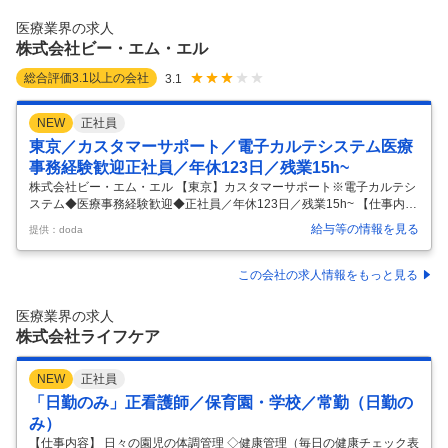
電話対応 ・往診が入った場合の患者宅への運転 ・往診時、患者宅での物
品の準備や片付けなど医師の診療サポート業務 ・電子カルテ入力や管理
医療業界の求人
データの入力 ・スタッフ研修等の企画検討 ・HOT診断書の作
…
株式会社ビー・エム・エル
総合評価
3.1
以上の会社
3.1
NEW
正社員
東京／カスタマーサポート／電子カルテシステム医療
事務経験歓迎正社員／年休123日／残業15h~
株式会社ビー・エム・エル 【東京】カスタマーサポート※電子カルテシ
ステム◆医療事務経験歓迎◆正社員／年休123日／残業15h~ 【仕事内
容】 【東京】カスタマーサポート※電子カルテシステム◆医療事務経験
給与等の情報を見る
提供：doda
歓迎◆正社員／年休123日／残業15h~ 【具体的な仕事内容】 【創業70
年以上◇東証プライム上場／中途社員も多数在籍／教育体制もあり安心
して就業可能／WLBが整う環境◎】 ■業務内容： 弊社の電子カルテシス
この会社の求人情報をもっと見る
テムに関する、電話でのサポートをお任せします。 すでに当社の電子カ
ルテを導入されている医療機関からの問い合わせ対応が中心です。 「こ
医療業界の求人
の機能の使い方を教えてほしい」「入力したい文字が探せない」
…
株式会社ライフケア
NEW
正社員
「日勤のみ」正看護師／保育園・学校／常勤（日勤の
み）
【仕事内容】 日々の園児の体調管理 ◇健康管理（毎日の健康チェック表