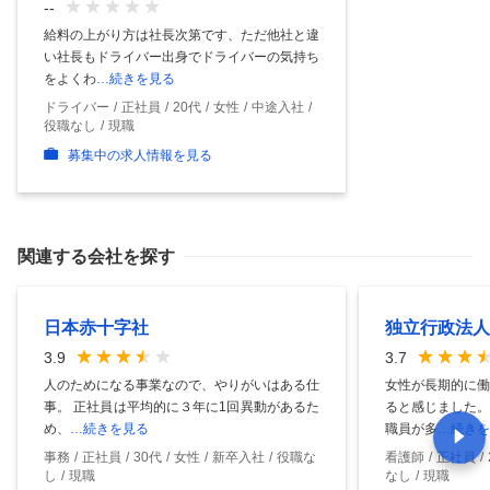
--
給料の上がり方は社長次第です、ただ他社と違
い社長もドライバー出身でドライバーの気持ち
をよくわ
…続きを見る
ドライバー
正社員
20代
女性
中途入社
役職なし
現職
募集中の求人情報を見る
関連する会社を探す
日本赤十字社
独立行政法人
3.9
3.7
人のためになる事業なので、やりがいはある仕
女性が長期的に働
事。 正社員は平均的に３年に1回異動があるた
ると感じました。
め、
…続きを見る
職員が多
…続きを
事務
正社員
30代
女性
新卒入社
役職な
看護師
正社員
し
現職
なし
現職