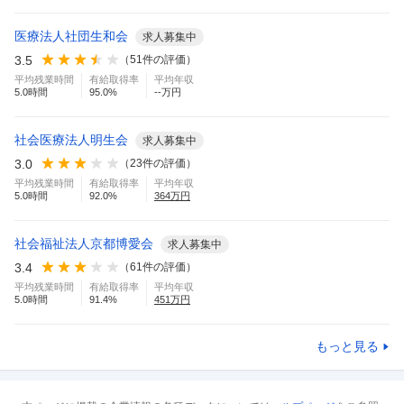
医療法人社団生和会
求人募集中
3.5
（
51
件の評価）
平均残業時間
有給取得率
平均年収
5.0
時間
95.0
%
--万円
社会医療法人明生会
求人募集中
3.0
（
23
件の評価）
平均残業時間
有給取得率
平均年収
5.0
時間
92.0
%
364
万円
社会福祉法人京都博愛会
求人募集中
3.4
（
61
件の評価）
平均残業時間
有給取得率
平均年収
5.0
時間
91.4
%
451
万円
もっと見る