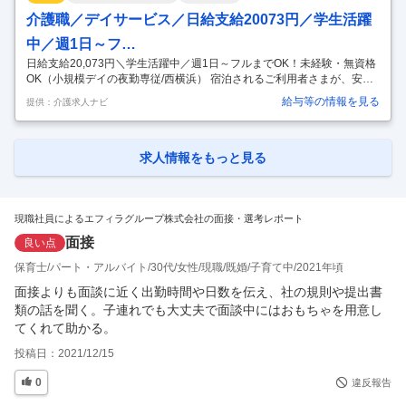
名、多くて9人名程度をお一人で担当していただきます。「一人なんて
介護職／デイサービス／日給支給20073円／学生活躍
不安！」という方もご安心ください。先輩スタッフが独り立ちで
…
中／週1日～フ…
日給支給20,073円＼学生活躍中／週1日～フルまでOK！未経験・無資格
OK（小規模デイの夜勤専従/西横浜） 宿泊されるご利用者さまが、安心
してお休みできるよう、夜間の見守りをすることがメインのお仕事で
給与等の情報を見る
提供：介護求人ナビ
す。 〈詳細〉 ■2時間に1度の居室巡回 ■着替え・排泄・服薬介助 ■朝ご
飯の提供作り ご飯を炊く・お味噌汁を作る、冷凍のおかずを温めて盛り
付けるなどの簡単なもので料理ができない人も安心！ ■その他付随する
業務 〈見守りの平均人数は3～4人〉 夜勤の場合は、1日少なくて1～2
求人情報をもっと見る
名、多くて9人名程度をお一人で担当していただきます。「一人なんて
不安！」という方もご安心ください。先輩スタッフが独り立ちで
…
現職社員によるエフィラグループ株式会社の面接・選考レポート
面接
良い点
保育士
パート・アルバイト
30代
女性
現職
既婚
子育て中
2021年頃
面接よりも面談に近く出勤時間や日数を伝え、社の規則や提出書
類の話を聞く。子連れでも大丈夫で面談中にはおもちゃを用意し
てくれて助かる。
投稿日：
2021/12/15
0
違反報告