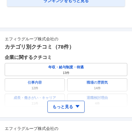
ランキングをもっと見る
エフィラグループ株式会社
の
カテゴリ別クチコミ（
78
件）
企業に関するクチコミ
年収・給与制度・待遇
13
件
仕事内容
職場の雰囲気
12
件
14
件
成長・働きがい・キャリア
退職検討理由
11
件
4
件
もっと見る
ワークライフバランス
女性の活躍・働きやすさ
4
件
5
件
エフィラグループ株式会社
の
副業
テレワーク・リモートワーク