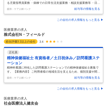
る児童指導員業務 ・病棟での日常生活支援業務・相談支援業務等 ・日中
活動、趣味活動支援障害福祉サービスの利用調整 【応募条件】 社会福祉
給与等の情報を見る
提供：ケア人材バンク
士 精神保健福祉士 【施設形態】 病院 【募集資格】 社会福祉士 お気軽に
お問い合わせください。
…
この会社の求人情報をもっと見る
医療業界の求人
株式会社N・フィールド
総合評価
3.1
以上の会社
3.4
正社員
精神保健福祉士 有資格者／土日祝休み／訪問看護ステ
ーション
精神科看護に特化した訪問看護ステーションでの精神保健福祉士募集で
す。 【業務内容】 ご利用者様の地域生活を支えるため、個別支援や関係
機関との連絡調整、情報共有などの連携を行います。 ご利用者様の個別
給与等の情報を見る
提供：ケア人材バンク
支援業務 訪問看護、住宅支援のサービス利用のための社内調整、連携 利
用者様数拡大に向けた当社の事業PR 福祉サービスが行き届いていない
方へ調整 アウトリーチ業務(潜在的な医療介入の必要な方へのアプロー
この会社の求人情報をもっと見る
チ) 地域啓発、精神保健普及啓発のための講師活動、協議会への参加等
【応募条件】 精神保健福祉士（1年以上の経験必須） 普通自動車免許(A
医療業界の求人
T限定可) 【施設形態】 訪問看護ステーション 【募集資格】 精
…
社会医療法人健友会