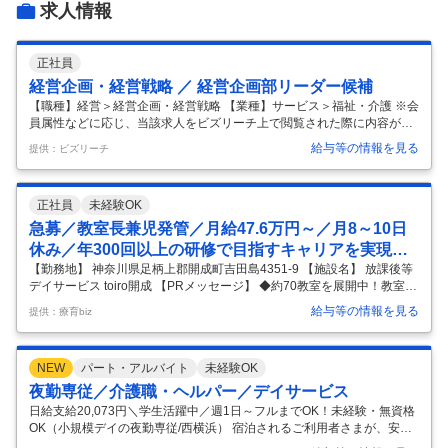
求人情報
2
件
0件
人事・評価制度
入社理由・入社後ギャップ
3
件
2
件
正社員
経営企画・経営戦略 ／ 経営企画部リーダー候補
企業の選考に関するクチコミ
【職種】経営＞経営企画・経営戦略 【業種】サービス＞福祉・介護 ※会
員属性などに応じ、当該求人をビズリーチ上で閲覧された際に内容が異
中途採用面接・選考
新卒採用面接・選考
なる場合があります ■事業概要：地域の「生ききる」を支える、人生の
2
件
2
件
給与等の情報を見る
提供：ビズリーチ
総合サポート企業 エフィラグループは、医療・保育・障害福祉・介護な
ど、人が一生の間に出会うあらゆる困難を支える事業を、神奈川県を中
心に展開しています。 「50事業・50エリア・50社長（COLORS50）」
正社員
未経験OK
という戦略を掲げ、現在16年目で11法人、28事業、従業員2,500名規模
へと急成長を遂げました。 神奈川県内における福祉事業の拠点数はNo.1
急募／教室長兼児発管／月給47.6万円～／月8～10日
（※）を誇り、直近ではプロバスケットボールチームの経
…
休み／年300回以上の研修で目指すキャリアを実現＆
十人十色を引き出す好待遇／放課後等デイサービス／
【勤務地】 神奈川県足柄上郡開成町吉田島4351-9 【施設名】 放課後等
デイサービス toiro開成 【PRメッセージ】 ◆約70教室を展開中！教室
正社員／資格必須
数・在籍児童数ともに神奈川内トップクラス 運営法人は、デイサービ
給与等の情報を見る
提供：療育biz
ス、訪問介護・就労支援・保育事業など、20以上の事業で約180拠点を
展開中。 放課後等デイサービスの規模でいえば、約70教室を運営してお
り、神奈川県内トップクラスを誇ります。 その豊富な実績と経験を生か
NEW
パート・アルバイト
未経験OK
した療育・支援の追求はもちろん、保護者の方が安心して任せてもらえ
るように土日祝・長期利用可、延長利用可、完全送迎などサービスも充
夜勤専従／介護職・ヘルパー／デイサービス
実させています。 ◆遊び・体験重視の療育◎ ～遊びを通し
…
日給支給20,073円＼学生活躍中／週1日～フルまでOK！未経験・無資格
OK（小規模デイの夜勤専従/西横浜） 宿泊されるご利用者さまが、安心
してお休みできるよう、夜間の見守りをすることがメインのお仕事で