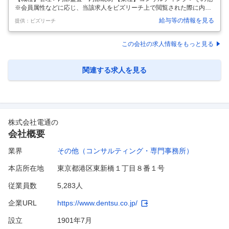
※会員属性などに応じ、当該求人をビズリーチ上で閲覧された際に内容
が異なる場合があります ▍はじめに 審査員の概要 審査員は、これまで
給与等の情報を見る
提供：ビズリーチ
の現場経験を活かし、クライアント企業の安全や品質が基準を満たして
いるかを第三者の立場で確認する仕事です。 現場を知っているからこ
そ、実態に即した視点で課題を見つけ、改善を支援できます。 所属企業
この会社の求人情報をもっと見る
の「守る側」として培った経験を、多くのクライアントの「社会の信頼
を支える側」として活かせる専門職です。 手厚い研修体制があるため、
今の実務経験がそのまま最大の武器になります。 世界最大級の機関で一
関連する求人を見る
生モノのス
…
株式会社電通
の
会社概要
業界
その他（コンサルティング・専門事務所）
本店所在地
東京都港区東新橋１丁目８番１号
従業員数
5,283人
企業URL
https://www.dentsu.co.jp/
設立
1901年7月