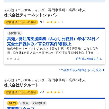
ける経営戦略コンサルタントを募集します。 ■業務内容： ◎電通ならで
はのケイパビリティ（マーケティング／クリエーテ
…
その他（コンサルティング・専門事務所）業界の求人
株式会社ティーネットジャパン
総合評価
3.1
以上の会社
3.3
契約社員
高知／発注者支援業務（みなし公務員）年休124日／
完全土日祝休み／官公庁案件8割以上
株式会社ティーネットジャパン 【高知】発注者支援業務（みなし公務
員）◎年休124日／完全土日祝休み／官公庁案件8割以上◎ 【仕事内
容】 【高知】発注者支援業務（みなし公務員）◎年休124日／完全土日
給与等の情報を見る
提供：doda
祝休み／官公庁案件8割以上◎ 【具体的な仕事内容】 【創業以来45期以
上の連続黒字経営／売上250億・社員数2700名規模／本業部門では20年
以上連続全国1位獲得／多角事業で成長展開する優良企業】 ■業務内容：
この会社の求人情報をもっと見る
（1）発注者支援業務／施工管理（工事監督、行政事務補助、公物管
理、積算等）： 国土交通省や地方自治体等の官公庁が発注する公共事業
その他（コンサルティング・専門事務所）業界の求人
で、発注者が行う業務を代行する補助業務です。具体的な仕事内容と
…
株式会社リクルート
総合評価
3.1
以上の会社
4.4
NEW
正社員
未経験OK
事務職スタッフ