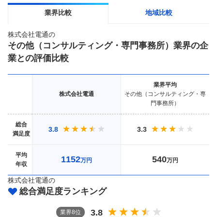
業界比較
地域比較
株式会社電通
の
その他（コンサルティング・専門事務所）
業界の企
業との評価比較
業界
平均
株式会社電通
その他（コンサルティング・専
門事務所）
総合
3.8
3.3
満足度
平均
1152
540
万円
万円
年収
株式会社電通
の
総合満足度ランキング
3.8
業界
8
位