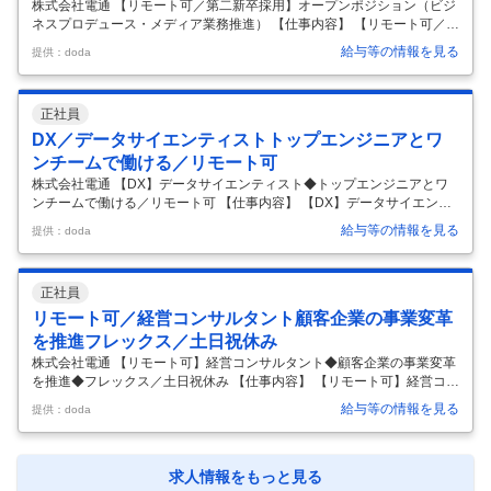
株式会社電通 【リモート可／第二新卒採用】オープンポジション（ビジ
ネスプロデュース・メディア業務推進） 【仕事内容】 【リモート可／第
二新卒採用】オープンポジション（ビジネスプロデュース・メディア業
給与等の情報を見る
提供：doda
務推進） 【具体的な仕事内容】 ＜国内有数の総合広告会社として、企業
の成長戦略からコミュニケーション設計まで一気通貫で支援／リモー
ト・フレックスなど柔軟な働き方＞ 電通が「目指す姿」として掲げてい
正社員
る「Integrated Growth Partner」を実現するべく、新たな仲間をオープ
ンポジションにて募集いたします。 オープンポジションでの採用となり
DX／データサイエンティストトップエンジニアとワ
ます。選考を通じ、適性に応じた業務を以下領域よりお
…
ンチームで働ける／リモート可
株式会社電通 【DX】データサイエンティスト◆トップエンジニアとワ
ンチームで働ける／リモート可 【仕事内容】 【DX】データサイエンテ
ィスト◆トップエンジニアとワンチームで働ける／リモート可 【具体的
給与等の情報を見る
提供：doda
な仕事内容】 ■募集概要 電通では現在、広告領域のみならず、クライア
ント企業の事業成長や持続的なビジネス創出を目的としたデジタルトラ
ンスフォーメーション（DX）の推進に注力しており、今回募集している
正社員
部署はDX推進を牽引する部署のひとつです。 募集部署は、電通グルー
プのデータ戦略を検討し、パートナー企業とアライアンスを組みなが
リモート可／経営コンサルタント顧客企業の事業変革
ら、クライアント企業に対してデータドリブンなマーケティングサービ
を推進フレックス／土日祝休み
スを提供す
…
株式会社電通 【リモート可】経営コンサルタント◆顧客企業の事業変革
を推進◆フレックス／土日祝休み 【仕事内容】 【リモート可】経営コン
サルタント◆顧客企業の事業変革を推進◆フレックス／土日祝休み 【具
給与等の情報を見る
提供：doda
体的な仕事内容】 ＜日本を代表する世界的な広告代理店およびマーケテ
ィング・コミュニケーション企業／電通グループの重点領域／リモー
ト・フレックスなど柔軟な働き方＞ 電通が掲げているIntegrated Growth
Partnerを実現するべく、ビジネストランスフォーメーションを担って頂
求人情報をもっと見る