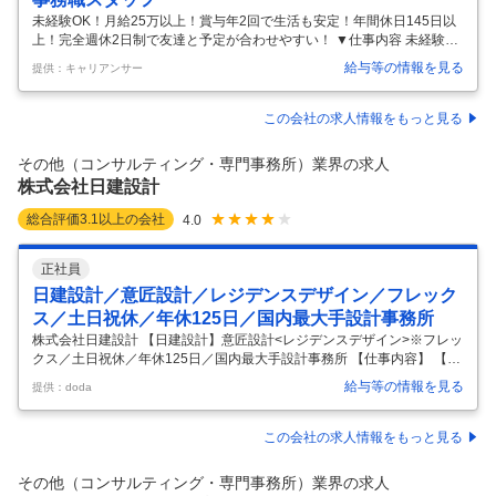
未経験OK！月給25万以上！賞与年2回で生活も安定！年間休日145日以
上！完全週休2日制で友達と予定が合わせやすい！ ▼仕事内容 未経験歓
迎・学歴不問！女性も活躍中！フリーター・社会人デビューOK！ ＜求
給与等の情報を見る
提供：キャリアンサー
める人材＞ 研修体制が整っているため、経験は一切不問です! 以下にひ
とつでも当てはまればまずは応募してみてください! <こんな会社、仕事
で働きたい> ・正社員として長く安心して働きたい ・未経験から営業を
この会社の求人情報をもっと見る
してみたい ・コミュニケーションが好き ・ワークライフバランスを大切
にしたい <活かせる経験やスキル> ・多くの人と接する機会、仕事の経
その他（コンサルティング・専門事務所）業界の求人
験 ・スケジュール通りに段取りを組む仕事の経験 (静岡県
…
株式会社日建設計
総合評価
3.1
以上の会社
4.0
正社員
日建設計／意匠設計／レジデンスデザイン／フレック
ス／土日祝休／年休125日／国内最大手設計事務所
株式会社日建設計 【日建設計】意匠設計<レジデンスデザイン>※フレッ
クス／土日祝休／年休125日／国内最大手設計事務所 【仕事内容】 【日
建設計】意匠設計<レジデンスデザイン>※フレックス／土日祝休／年休
給与等の情報を見る
提供：doda
125日／国内最大手設計事務所 【具体的な仕事内容】 ～年間休日125日
／国内外に拠点を設け、日本を代表する大手設計事務所～ ■業務内容 当
社が取り組むプロジェクトに、設計担当の一人として参画いただきま
この会社の求人情報をもっと見る
す。 プロジェクトは、用途、規模、国内外建設地ともに多岐にわたりま
す。 担当プロジェクトは、その時点の状況によるために確定できません
その他（コンサルティング・専門事務所）業界の求人
が、ご経験や希望等を踏まえて決定します。 入社時にレジデンス、
…