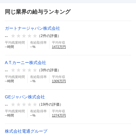
同じ業界の給与ランキング
ガートナージャパン株式会社
--
（
2
件の評価）
平均残業時間
有給取得率
平均年収
--
時間
--
%
1472
万円
A.T.カーニー株式会社
--
（
3
件の評価）
平均残業時間
有給取得率
平均年収
--
時間
--
%
1309
万円
GEジャパン株式会社
--
（
19
件の評価）
平均残業時間
有給取得率
平均年収
--
時間
--
%
1274
万円
株式会社電通グループ