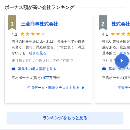
ボーナス額
が高い会社ランキング
1
2
三菱商事株式会社
株式会社
4.1
4.1
周りの同級生達に比べれば、各種手当てや待遇
幅広い業種を顧客
も良く、賞与、昇給制度も、非常に良く、満足
感がある。景況感
がいくも
…続きを見る
基本的に
…続きを
正社員
男性
中途入社
主任
在籍中
正社員
30代
男
募集中の求人情報を見る
募集中の求人
平均ボーナス(賞与)
477
万円/年
平均ボーナス(賞与
年収データ・関連クチコミを見る
年収デ
ランキングをもっと見る