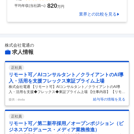
820
平均年収(当社調べ)
万円
業界
との比較を見る
株式会社電通
の
求人情報
正社員
リモート可／AIコンサルタント／クライアントのAI導
入・活用を支援フレックス東証プライム上場
株式会社電通 【リモート可】AIコンサルタント／クライアントのAI導
入・活用を支援◆フレックス◆東証プライム上場 【仕事内容】 【リモー
ト可】AIコンサルタント／クライアントのAI導入・活用を支援◆フレッ
給与等の情報を見る
提供：doda
クス◆東証プライム上場 【具体的な仕事内容】 【クライアントの抱える
事業課題をAIコンサルタントして支援／広告代理店として日本トップク
ラスのシェアを誇る／働き方改革制度実施】 ■業務概要： 電通が掲げて
正社員
いるIntegrated Growth Partnerを実現するべく、ビジネストランスフォ
ーメーションを担って頂けるAIコンサルタントを募集します。 ■業務内
リモート可／第二新卒採用／オープンポジション（ビ
容： 電通ならではのケイパビリティ（
…
ジネスプロデュース・メディア業務推進）