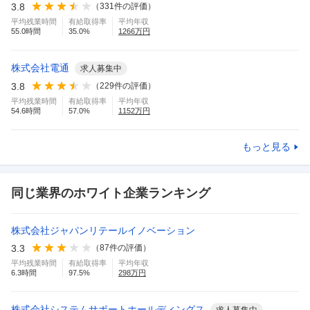
3.8
（
331
件の評価）
平均残業時間
有給取得率
平均年収
55.0
時間
35.0
%
1266
万円
株式会社電通
求人募集中
3.8
（
229
件の評価）
平均残業時間
有給取得率
平均年収
54.6
時間
57.0
%
1152
万円
もっと見る
同じ業界のホワイト企業ランキング
株式会社ジャパンリテールイノベーション
3.3
（
87
件の評価）
平均残業時間
有給取得率
平均年収
6.3
時間
97.5
%
298
万円
株式会社システムサポートホールディングス