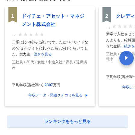
1
2
ドイチェ・アセット・マネジ
クレディ
メント株式会社
--
新卒で入社させて
--
んよりも、給料面
日系に比べ給与は高いです。ただバイサイドな
うな金額
…続きを
のでセルサイドに比べたら7がけくらいでし
正社員
20代
男
た。実力主
…続きを見る
籍中
正社員
20代
女性
中途入社
課長
退職済
み
平均年収(当社調べ
平均年収(当社調べ)
2307
万円
年収デ
年収データ・関連クチコミを見る
ランキングをもっと見る