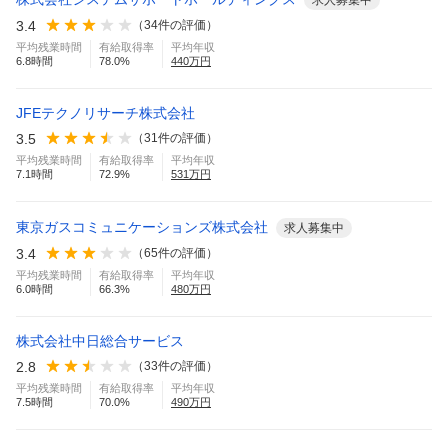
求人募集中
3.4
（
34
件の評価）
平均残業時間
有給取得率
平均年収
6.8
時間
78.0
%
440
万円
JFEテクノリサーチ株式会社
3.5
（
31
件の評価）
平均残業時間
有給取得率
平均年収
7.1
時間
72.9
%
531
万円
東京ガスコミュニケーションズ株式会社
求人募集中
3.4
（
65
件の評価）
平均残業時間
有給取得率
平均年収
6.0
時間
66.3
%
480
万円
株式会社中日総合サービス
2.8
（
33
件の評価）
平均残業時間
有給取得率
平均年収
7.5
時間
70.0
%
490
万円