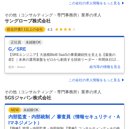
える社会インフラ ＝求人のポイント＝ ◇SaaS・AIを活用した社内DX推
この会社の求人情報をもっと見る
進ポジション ◇Google Workspaceや各種クラウドサービスの導入・活
用支援 ◇急成長する医療・福祉グループをITから支える環境 ■募集背
その他（コンサルティング・専門事務所）業界の求人
景： 当グループは、障がい福祉事業を中心に圧倒的な
…
サングローブ株式会社
総合評価
3.1
以上の会社
4.3
正社員
未経験OK
G／SRE
【SREエンジニア】大規模BtoB SaaSの事業継続性を支える【最後の
砦】｜未来の運用基盤をゼロから創造する技術リーダー・年間休日125
日以上／前給保障 サングローブ株式会社 - 常に最先端であり続け、クラ
給与等の情報を見る
提供：Green
イアントの想像を超える価値を創出する 仕事内容 ――◢◤お任せするミ
ッション◢◤―― 当社の事業継続性を技術で支える「最後の砦」とし
て、 運用基盤をエンジニアリングで再構築し、プロダクトの信頼性と安
この会社の求人情報をもっと見る
定性をグローバル規模で確保すること。 ――◢◤具体的な業務内容◢◤
―― ご自身のスキルや志向性に合わせて、裁量を持って以下の業務に取
その他（コンサルティング・専門事務所）業界の求人
り組んでいただけます。 ・SLI/SLOの策定と、それに基づく
…
SGSジャパン株式会社
NEW
未経験OK
内部監査・内部統制 ／ 審査員（情報セキュリティ・A
Iマネジメント）
【職種】管理＞内部監査・内部統制 【業種】コンサルティング＞その他