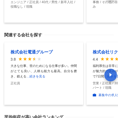
エンジニア
正社員
40代
男性
新卒入社
事務
その他の非
役職なし
現職
み
関連する会社を探す
株式会社電通グループ
株式会社リク
3.8
4.4
大きな仕事、世のためになる仕事が多い。仲間
福利厚生は非常に
がとても良い、人柄も能力も最高。自分を磨
が魅力的で休みが
き、鍛える
…続きを見る
で7日間
…続きを
正社員
営業
正社員
3
パート
現職
募集中の求人
平均年収
が高い会社ランキング