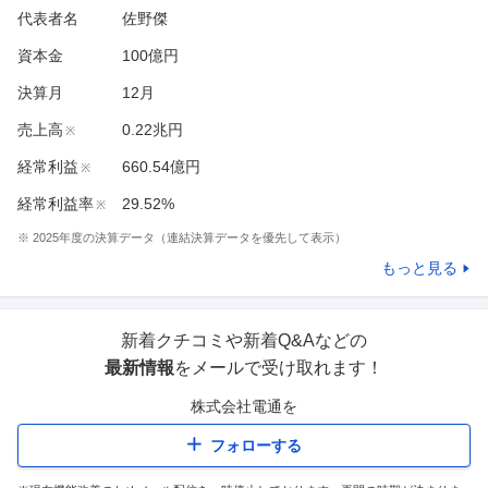
代表者名
佐野傑
資本金
100億円
決算月
12
月
売上高
0.22兆円
※
経常利益
660.54億円
※
経常利益率
29.52%
※
※
2025
年度の決算データ（連結決算データを優先して表示）
もっと見る
新着クチコミや新着Q&Aなどの
最新情報
をメールで受け取れます！
株式会社電通
を
フォローする