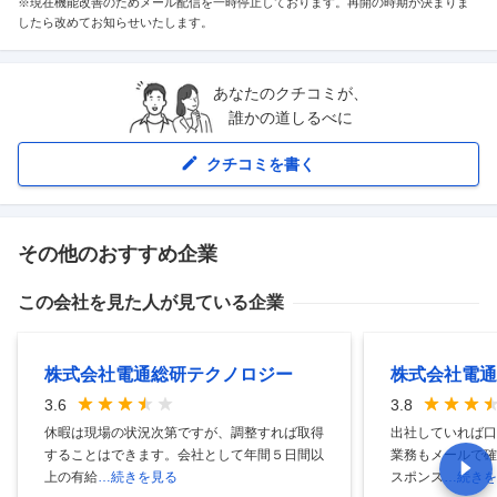
※現在機能改善のためメール配信を一時停止しております。再開の時期が決まりま
したら改めてお知らせいたします。
あなたのクチコミが、
誰かの道しるべに
クチコミを書く
その他のおすすめ企業
この会社を見た人が見ている企業
株式会社電通総研テクノロジー
株式会社電通
3.6
3.8
休暇は現場の状況次第ですが、調整すれば取得
出社していれば口
することはできます。会社として年間５日間以
業務もメールで確
上の有給
…続きを見る
スポンス
…続きを