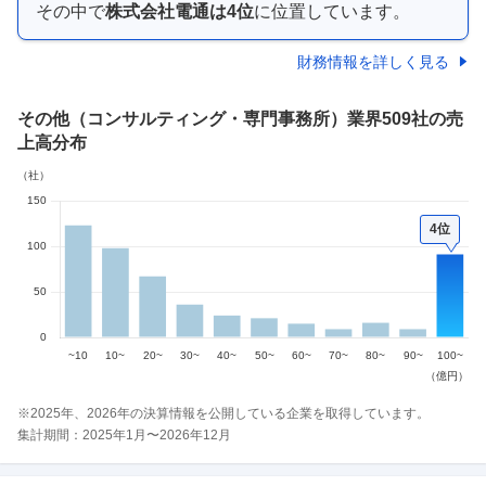
その中で
株式会社電通
は
4
位
に位置しています。
財務情報を詳しく見る
その他（コンサルティング・専門事務所）業界
509社
の売
上高分布
4位
※
2025
年、
2026
年の決算情報を公開している企業を取得しています。
集計期間：
2025
年
1
月〜
2026
年
12
月