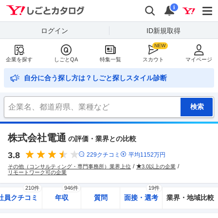
Yahoo!しごとカタログ
検索
通知
i
ログイン
ID新規取得
企業を探す
しごとQA
特集一覧
スカウト
マイページ
自分に合う探し方は？しごと探しスタイル診断
株式会社電通
の評価・業界との比較
3.8
229
クチコミ
平均
1152
万円
その他（コンサルティング・専門事務所）業界上位
3.0以上の企業
リモートワーク可の企業
210件
946件
19件
社員クチコミ
年収
質問
面接・選考
業界・地域比較