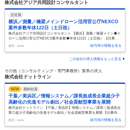
株式会社アジア共同設計コンサルタント
正社員
横浜／測量／橋梁メインドローン活用官公庁NEXCO
案件多数年休122日（土日祝）
株式会社アジア共同設計コンサルタント 【横浜】測量／橋梁メイン◆ド
ローン活用◎官公庁NEXCO案件多数◆年休122日（土日祝） 【仕事内
容】 【横浜】測量／橋梁メイン◆ドローン活用◎官公庁NEXCO案件多
給与等の情報を見る
提供：doda
数◆年休122日（土日祝） 【具体的な仕事内容】 ◆測量士資格をお持ち
の方歓迎！安定した企業で大規模プロジェクトに携われる/官公庁や大手
企業の案件が中心/残業少なめでワークライフバランスも充実◆ ＼大手案
この会社の求人情報をもっと見る
件に携わりたい方に最適！／ ・高速道路のNEXCOや官公庁からの案件
がほとんどで、基本的に直接受注しています。 ・業界の上流で大手案件
その他（コンサルティング・専門事務所）業界の求人
を担当したい方にピッタリの仕事です。 ・安定した企業基盤の
…
株式会社ドットライン
NEW
契約社員
千葉／美浜区／情報システム／課長急成長企業超少子
高齢化の先進モデル創出／社会貢献型事業を展開
株式会社ドットライン 【千葉／美浜区】情報システム／課長◇急成長企
業◎超少子高齢化の先進モデル創出／社会貢献型事業を展開 【仕事内
容】 【千葉／美浜区】情報システム／課長◇急成長企業◎超少子高齢化
給与等の情報を見る
提供：doda
の先進モデル創出／社会貢献型事業を展開 【具体的な仕事内容】 訪問医
療・放デイ・就労支援など複数の社会福祉事業を展開／人の暮らしを支