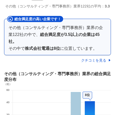
その他（コンサルティング・専門事務所）
業界
122社
の平均：
3.3
総合満足度の高い企業です！
その他（コンサルティング・専門事務所）業界
の企
業
122
社の中で、
総合満足度が
3.5以上の
企業は
45
社。
その中で
株式会社電通
は
8
位
に位置しています。
クチコミを見る
その他（コンサルティング・専門事務所）業界
の総合満足
度分布
8位