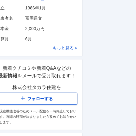
設立
1986年1月
代表者名
冨岡昌文
資本金
2,000万円
決算月
6
月
もっと見る
新着クチコミや新着Q&Aなどの
最新情報
をメールで受け取れます！
株式会社タカラ住建
を
フォローする
現在機能改善のためメール配信を一時停止しており
す。再開の時期が決まりましたら改めてお知らせい
します。