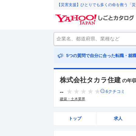
【災害支援】ひとりでも多くの命を救う「災
5つの質問で自分に合った転職・就
株式会社タカラ住建
の年
--
6
クチコミ
建築・土木業界
トップ
求人