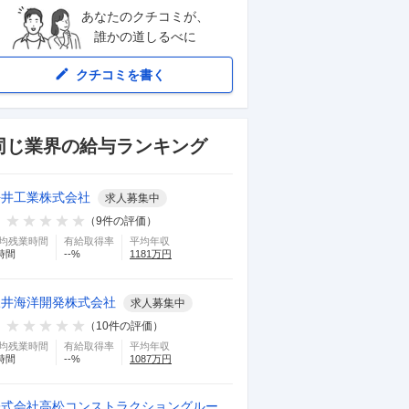
あなたのクチコミが、
誰かの道しるべに
クチコミを書く
同じ業界の給与ランキング
坪井工業株式会社
求人募集中
（
9
件の評価）
均残業時間
有給取得率
平均年収
時間
--
%
1181
万円
三井海洋開発株式会社
求人募集中
（
10
件の評価）
均残業時間
有給取得率
平均年収
時間
--
%
1087
万円
株式会社高松コンストラクショングルー