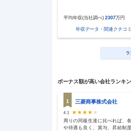
平均年収(当社調べ)
2307
万円
年収データ・関連クチコ
ラ
ボーナス額
が高い会社ランキ
1
三菱商事株式会社
4.1
周りの同級生達に比べれば、
や待遇も良く、賞与、昇給制