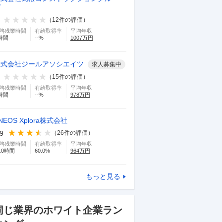
プ
（
12
件の評価）
均残業時間
有給取得率
平均年収
時間
--
%
1007
万円
株式会社ジールアソシエイツ
求人募集中
（
15
件の評価）
均残業時間
有給取得率
平均年収
時間
--
%
978
万円
NEOS Xplora株式会社
.9
（
26
件の評価）
均残業時間
有給取得率
平均年収
.0
時間
60.0
%
964
万円
住友林業株式会社
積水化
もっと見る
4.1
3.9
事務職でも研修に参加してスキルを磨い
基本的に
同じ業界のホワイト企業ラン
たりキャリアアップを狙える。最近はRP
穏やかで