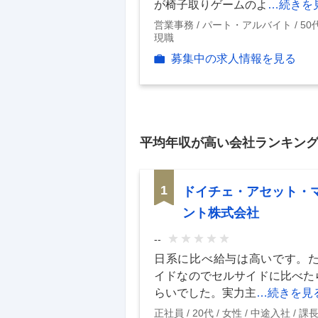
が椅子取りゲームのよ
…続きを
営業事務
パート・アルバイト
50
現職
募集中の求人情報を見る
平均年収
が高い会社ランキン
1
ドイチェ・アセット・
ント株式会社
--
日系に比べ給与は高いです。
イドなのでセルサイドに比べた
らいでした。実力主
…続きを見
正社員
20代
女性
中途入社
課