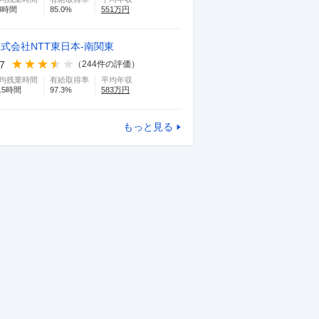
8
時間
85.0
%
551
万円
平均年収(
平均年収(当社調べ)
2033
万円
式会社NTT東日本-南関東
年
年収データ・関連クチコミを見る
.7
（
244
件の評価）
均残業時間
有給取得率
平均年収
.5
時間
97.3
%
583
万円
もっと見る
3
4
東京エレクトロン株式会社
三
4.3
4.3
報酬と実務が伴わないタイミングもある
恵まれて
が、概ね満足できる。一般企業だと役職
ると能力