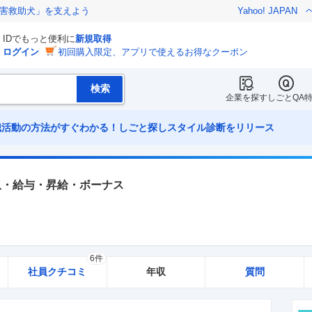
害救助犬」を支えよう
Yahoo! JAPAN
IDでもっと便利に
新規取得
ログイン
初回購入限定、アプリで使えるお得なクーポン
企業を探す
しごとQA
職活動の方法がすぐわかる！しごと探しスタイル診断をリリース
収・給与・昇給・ボーナス
6件
社員クチコミ
年収
質問