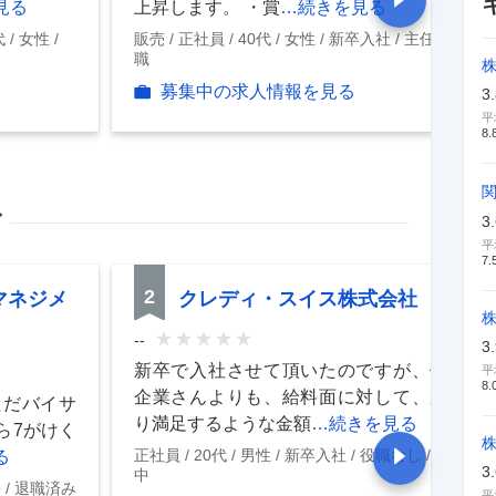
見る
上昇します。 ・賞
…続きを見る
代
女性
販売
正社員
40代
女性
新卒入社
主任
現
職
募集中の求人情報を見る
3
平
8.
グ
3
平
7.
2
マネジメ
クレディ・スイス株式会社
--
3
新卒で入社させて頂いたのですが、他の
平
8.
企業さんよりも、給料面に対して、かな
ただバイサ
り満足するような金額
…続きを見る
ら7がけく
正社員
20代
男性
新卒入社
役職なし
在籍
る
3
中
長
退職済み
平