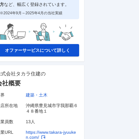
方
など、幅広く登録されています。
※2024年9月～2025年4月の当社実績
オファーサービスについて詳しく
株式会社タカラ住建
の
会社概要
業界
建築・土木
本店所在地
沖縄県豊見城市字我那覇６
４８番地１
従業員数
13人
業URL
https://www.takara-jyuuke
n.com/