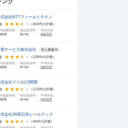
キング
A研修、DX研修、
…続きを見る
ると現在
事務
正社員
30代
女性
新卒入社
主任
現
経理
正社
職
職
株式会社NTTフィールドテクノ
募集中の求人情報を見る
募集
.8
（
464
件の評価）
均残業時間
有給取得率
平均年収
8
時間
96.4
%
466
万円
関電サービス株式会社
求人募集中
.6
（
108
件の評価）
均残業時間
有給取得率
平均年収
5
時間
87.5
%
398
万円
3
4
BNPパリバ証券株式会社
バ
株式会社ドコモCS関西
--
--
.9
（
115
件の評価）
新規の顧客とのやりとりで、いろんなタ
外資系と
均残業時間
有給取得率
平均年収
0
時間
83.8
%
476
万円
イプのお客様と接する機械が多いので自
い。ただ
分の知らない体験を雑
…続きを見る
あり、皆
株式会社JR西日本レールテック
正社員
20代
男性
新卒入社
役職なし
退職
正社員
4
.6
（
48
件の評価）
済み
均残業時間
有給取得率
平均年収