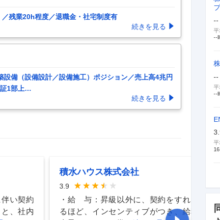
）／残業20h程度／退職金・社宅制度有
--
続きを見る
平
--
--
建築設備（設備設計／設備施工）ポジション／売上高4兆円
平
証1部上
…
--
続きを見る
E
3
平
16
積水ハウス株式会社
3.9
に伴い契約
・給 与：昇級以外に、契約をすればす
りと、社内
るほど、インセンティブがつき、給料が