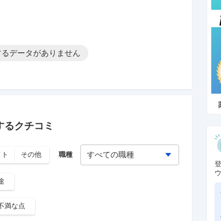
するデータがありません
するクチコミ
イト
その他
職種
途
不満な点