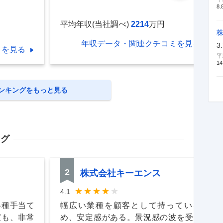
8.
平均年収(当社調べ)
2214
万円
株
年収データ・関連クチコミを見る
3
ミを見る
平
14
ンキングをもっと見る
ング
2
株式会社キーエンス
4.1
各種手当て
幅広い業種を顧客として持っているた
度も、非常
め、安定感がある。景況感の波を受ける