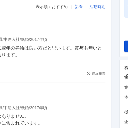
表示順：
おすすめ
新着
活動時期
職
中途入社
既婚
2017年頃
に翌年の昇給は良い方だと思います。賞与も無いと
あります。
違反報告
職
中途入社
既婚
2017年頃
りません。

企
に含まれています。
