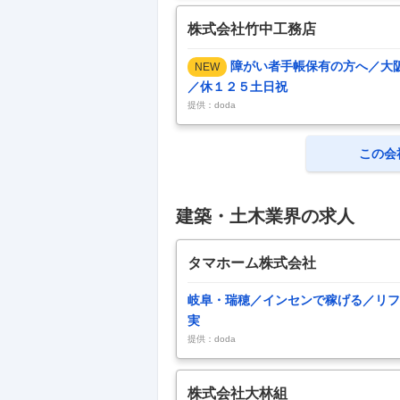
株式会社竹中工務店
障がい者手帳保有の方へ／大
NEW
／休１２５土日祝
提供：doda
この会
建築・土木業界の求人
タマホーム株式会社
岐阜・瑞穂／インセンで稼げる／リフ
実
提供：doda
株式会社大林組