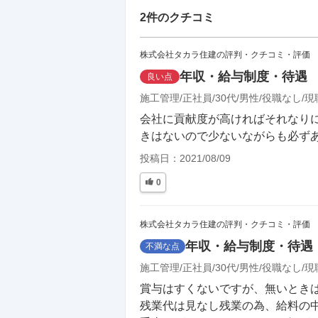
2
件のクチコミ
株式会社タカラ住建の評判・クチコミ・評価
年収・給与制度・待遇
良い点
施工管理
正社員
30代
男性
役職なし
現
会社に貢献度が高ければそれなり
きはないので少ないながらも必ず
投稿日：
2021/08/09
0
株式会社タカラ住建の評判・クチコミ・評価
年収・給与制度・待遇
不満な点
施工管理
正社員
30代
男性
役職なし
現
賞与はすくないですが、無いときはあ
残業代は見なし残業の為、給料の中