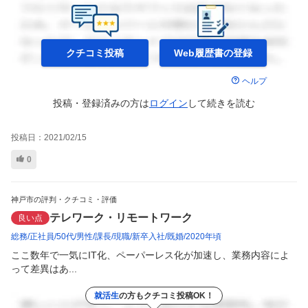
クチコミ投稿
Web履歴書の
登録
ヘルプ
投稿・登録済みの方は
ログイン
して
続きを読む
投稿日：
2021/02/15
0
神戸市の評判・クチコミ・評価
テレワーク・リモートワーク
良い点
総務
正社員
50代
男性
課長
現職
新卒入社
既婚
2020年頃
ここ数年で一気にIT化、ペーパーレス化が加速し、業務内容によ
って差異はあ...
就活生
の方もクチコミ投稿OK！