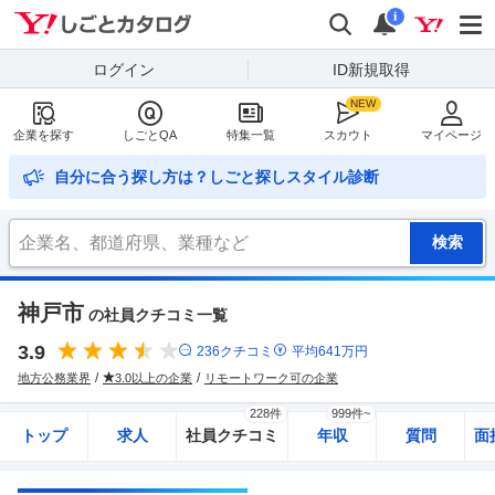
Yahoo!しごとカタログ
検索
通知
i
ログイン
ID新規取得
企業を探す
しごとQA
特集一覧
スカウト
マイページ
自分に合う探し方は？しごと探しスタイル診断
神戸市
の社員クチコミ一覧
3.9
236
クチコミ
平均
641
万円
地方公務業界
3.0以上の企業
リモートワーク可の企業
228件
999件~
トップ
求人
社員クチコミ
年収
質問
面