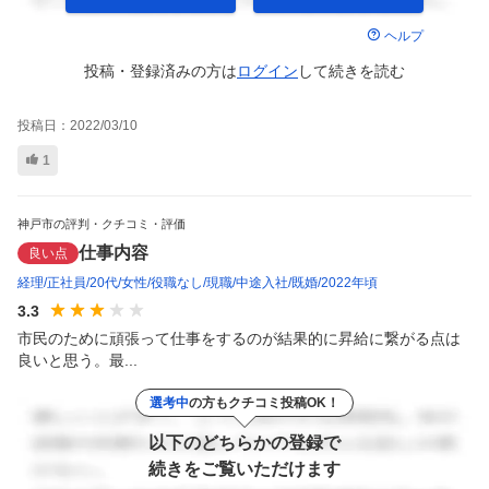
ヘルプ
投稿・登録済みの方は
ログイン
して
続きを読む
投稿日：
2022/03/10
1
神戸市の評判・クチコミ・評価
仕事内容
良い点
経理
正社員
20代
女性
役職なし
現職
中途入社
既婚
2022年頃
3.3
市民のために頑張って仕事をするのが結果的に昇給に繋がる点は
良いと思う。最...
選考中
の方もクチコミ投稿OK！
以下のどちらかの登録で
続きをご覧いただけます