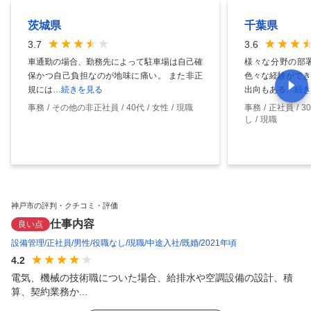
茨城県
千葉県
3.7
3.6
車通勤の場合、勤務先によって駐車場は自己確
様々な分野の部
保かつ自己負担なのが地味に痛い。 また非正
色々な経験ができ
規には
…続きを見る
出向もある
…続き
事務
その他の非正社員
40代
女性
現職
事務
正社員
3
し
現職
神戸市の評判・クチコミ・評価
仕事内容
良い点
設備管理
正社員
男性
役職なし
現職
中途入社
既婚
2021年頃
4.2
電気、機械の技術職についた場合、給排水や空調設備の設計、積
算、契約業務か...