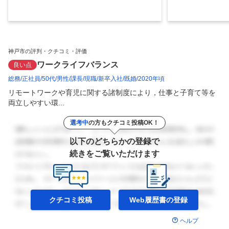
神戸市の評判・クチコミ・評価
ワークライフバランス
良い点
総務
正社員
50代
男性
課長
現職
新卒入社
既婚
2020年頃
リモートワークや育児に関する諸制度により，仕事と子育て等を
両立しやすい環...
選考中
の方もクチコミ投稿OK！
以下のどちらかの登録で
続きをご覧いただけます
クチコミ投稿
Web履歴書の
登録
ヘルプ