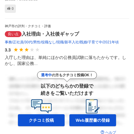
0
神戸市の評判・クチコミ・評価
入社理由・入社後ギャップ
良い点
事務
正社員
30代
男性
役職なし
現職
新卒入社
既婚
子育て中
2021年頃
3.3
入庁した理由は、単純にほかの公務員試験に落ちたからです。し
かし、国家公務...
選考中
の方もクチコミ投稿OK！
以下のどちらかの登録で
続きをご覧いただけます
クチコミ投稿
Web履歴書の
登録
ヘルプ