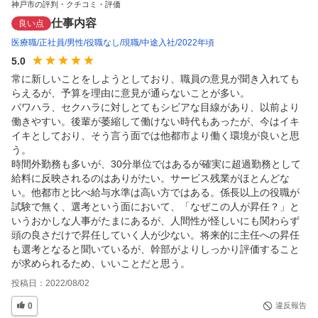
神戸市の評判・クチコミ・評価
仕事内容
良い点
医療職
正社員
男性
役職なし
現職
中途入社
2022年頃
5.0
常に新しいことをしようとしており、職員の意見が聞き入れても
らえるが、予算を理由に意見が通らないことが多い。

パワハラ、セクハラに対しとてもシビアな目線があり、以前より
働きやすい。後輩が萎縮して働けない時代もあったが、今はイキ
イキとしており、そう言う面では他都市より働く環境が良いと思
う。

時間外勤務も多いが、30分単位ではあるが確実に超過勤務として
給料に反映されるのはありがたい。サービス残業がほとんどな
い。他都市と比べ給与水準は高い方ではある。係長以上の役職が
試験で無く、選考という面において、「なぜこの人が昇任？」と
いうおかしな人事がたまにあるが、人間性が怪しいにも関わらず
頭の良さだけで昇任していく人が少ない。将来的に主任への昇任
も選考となると聞いているが、幹部がよりしっかり評価すること
が求められるため、いいことだと思う。
投稿日：
2022/08/02
0
違反報告