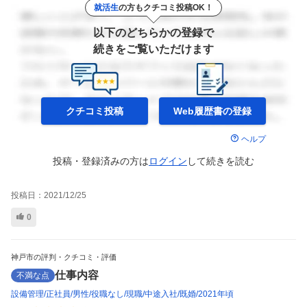
就活生
の方もクチコミ投稿OK！
以下のどちらかの登録で
続きをご覧いただけます
クチコミ投稿
Web履歴書の
登録
ヘルプ
投稿・登録済みの方は
ログイン
して
続きを読む
投稿日：
2021/12/25
0
神戸市の評判・クチコミ・評価
仕事内容
不満な点
設備管理
正社員
男性
役職なし
現職
中途入社
既婚
2021年頃