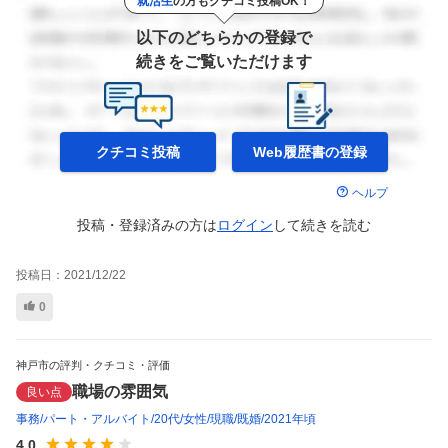
就活生
の方もクチコミ投稿OK！
以下のどちらかの登録で
続きをご覧いただけます
クチコミ投稿
Web履歴書の
登録
ヘルプ
投稿・登録済みの方は
ログイン
して
続きを読む
投稿日：
2021/12/22
0
神戸市の評判・クチコミ・評価
職場の雰囲気
良い点
事務
パート・アルバイト
20代
女性
現職
既婚
2021年頃
4.0