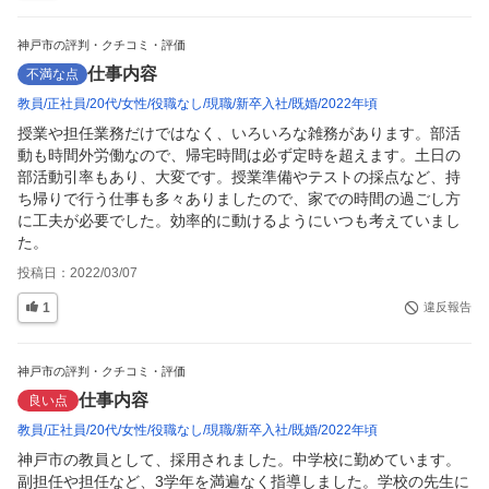
神戸市の評判・クチコミ・評価
仕事内容
不満な点
教員
正社員
20代
女性
役職なし
現職
新卒入社
既婚
2022年頃
授業や担任業務だけではなく、いろいろな雑務があります。部活
動も時間外労働なので、帰宅時間は必ず定時を超えます。土日の
部活動引率もあり、大変です。授業準備やテストの採点など、持
ち帰りで行う仕事も多々ありましたので、家での時間の過ごし方
に工夫が必要でした。効率的に動けるようにいつも考えていまし
た。
投稿日：
2022/03/07
1
違反報告
神戸市の評判・クチコミ・評価
仕事内容
良い点
教員
正社員
20代
女性
役職なし
現職
新卒入社
既婚
2022年頃
神戸市の教員として、採用されました。中学校に勤めています。
副担任や担任など、3学年を満遍なく指導しました。学校の先生に