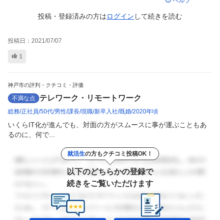
ヘルプ
投稿・登録済みの方は
ログイン
して
続きを読む
投稿日：
2021/07/07
1
神戸市の評判・クチコミ・評価
テレワーク・リモートワーク
不満な点
総務
正社員
50代
男性
課長
現職
新卒入社
既婚
2020年頃
いくらIT化が進んでも、対面の方がスムースに事が運ぶこともあ
るのに、何で...
就活生
の方もクチコミ投稿OK！
以下のどちらかの登録で
続きをご覧いただけます