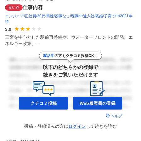
仕事内容
良い点
エンジニア
正社員
30代
男性
役職なし
現職
中途入社
既婚
子育て中
2021年
頃
3.0
三宮を中心とした駅前再整備や、ウォーターフロントの開発、エ
ネルギー政策、...
就活生
の方もクチコミ投稿OK！
以下のどちらかの登録で
続きをご覧いただけます
クチコミ投稿
Web履歴書の
登録
ヘルプ
投稿・登録済みの方は
ログイン
して
続きを読む