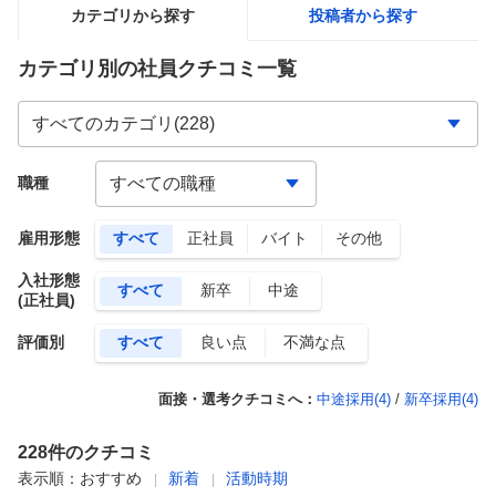
カテゴリから探す
投稿者から探す
カテゴリ別の社員クチコミ一覧
職種
雇用形態
すべて
正社員
バイト
その他
入社形態
すべて
新卒
中途
(正社員)
評価別
すべて
良い点
不満な点
面接・選考クチコミへ：
中途採用(
4
)
/
新卒採用(
4
)
228
件のクチコミ
表示順：
おすすめ
新着
活動時期