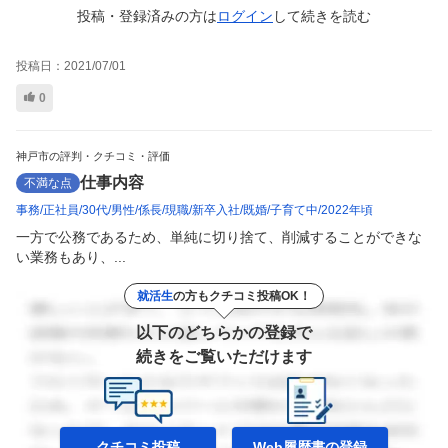
投稿・登録済みの方は
ログイン
して
続きを読む
投稿日：
2021/07/01
0
神戸市の評判・クチコミ・評価
仕事内容
不満な点
事務
正社員
30代
男性
係長
現職
新卒入社
既婚
子育て中
2022年頃
一方で公務であるため、単純に切り捨て、削減することができな
い業務もあり、...
就活生
の方もクチコミ投稿OK！
以下のどちらかの登録で
続きをご覧いただけます
クチコミ投稿
Web履歴書の
登録