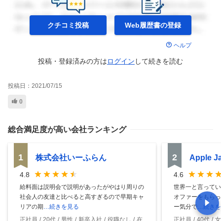
クチコミ投稿
Web履歴書の
登録
ヘルプ
投稿・登録済みの方は
ログイン
して
続きを読む
投稿日：
2021/07/15
0
総合満足度
が高い会社ランキング
1
2
株式会社いーふらん
Apple 
4.8
4.6
給料面は説明会で説明があったがやはり周りの
世界一と言ってい
社会人の友達と比べると高すぎるので早期キャ
オファーをもらっ
リアの期
…続きを見る
ー気分で
…続きを
正社員
20代
男性
新卒入社
役職なし
在
正社員
40代
女