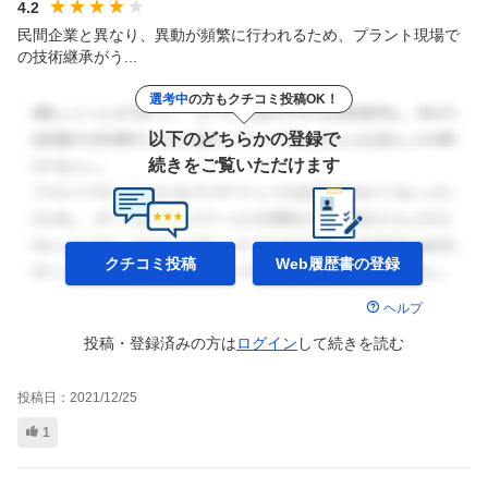
4.2
民間企業と異なり、異動が頻繁に行われるため、プラント現場で
の技術継承がう...
選考中
の方もクチコミ投稿OK！
以下のどちらかの登録で
続きをご覧いただけます
クチコミ投稿
Web履歴書の
登録
ヘルプ
投稿・登録済みの方は
ログイン
して
続きを読む
投稿日：
2021/12/25
1