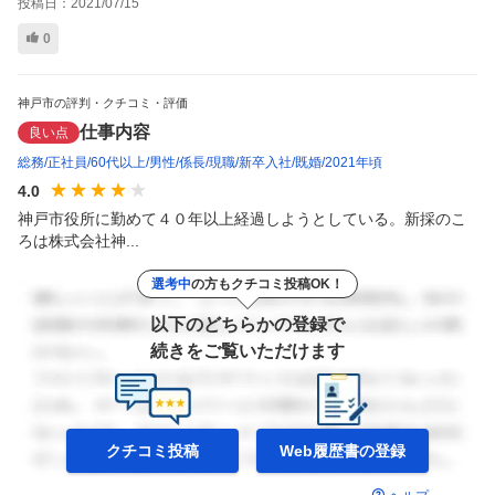
投稿日：
2021/07/15
0
神戸市の評判・クチコミ・評価
仕事内容
良い点
総務
正社員
60代以上
男性
係長
現職
新卒入社
既婚
2021年頃
4.0
神戸市役所に勤めて４０年以上経過しようとしている。新採のこ
ろは株式会社神...
選考中
の方もクチコミ投稿OK！
以下のどちらかの登録で
続きをご覧いただけます
クチコミ投稿
Web履歴書の
登録