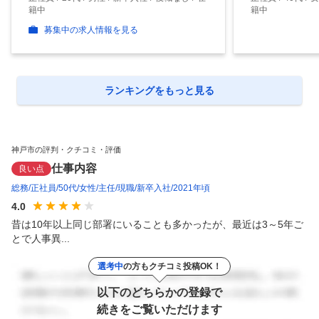
籍中
籍中
募集中の求人情報を見る
ランキングをもっと見る
神戸市の評判・クチコミ・評価
仕事内容
良い点
総務
正社員
50代
女性
主任
現職
新卒入社
2021年頃
4.0
昔は10年以上同じ部署にいることも多かったが、最近は3～5年ご
とで人事異...
選考中
の方もクチコミ投稿OK！
以下のどちらかの登録で
続きをご覧いただけます