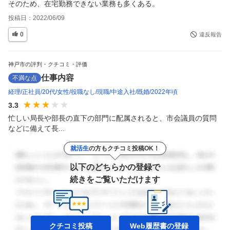
そのため、在宅勤務できない業務も多くある。
投稿日：
2022/06/09
0
違反報告
神戸市の評判・クチコミ・評価
仕事内容
不満な点
経理
正社員
20代
女性
役職なし
現職
中途入社
既婚
2022年頃
3.3
忙しい局長や部長の直下の部門に配属されると、市会議員の質問
などに備えて長...
就活生
の方もクチコミ投稿OK！
以下のどちらかの登録で
続きをご覧いただけます
クチコミ投稿
Web履歴書の
登録