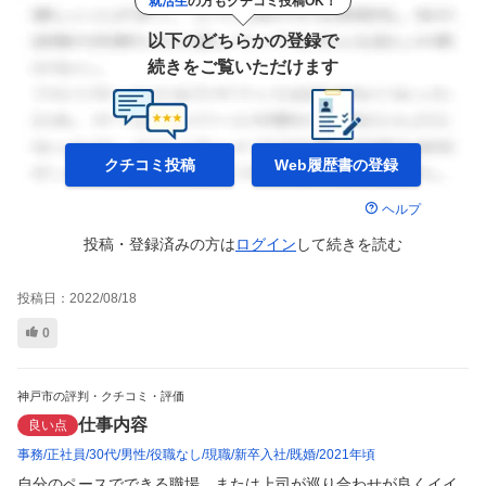
就活生
の方もクチコミ投稿OK！
以下のどちらかの登録で
続きをご覧いただけます
クチコミ投稿
Web履歴書の
登録
ヘルプ
投稿・登録済みの方は
ログイン
して
続きを読む
投稿日：
2022/08/18
0
神戸市の評判・クチコミ・評価
仕事内容
良い点
事務
正社員
30代
男性
役職なし
現職
新卒入社
既婚
2021年頃
自分のペースでできる職場、または上司が巡り合わせが良くイイ