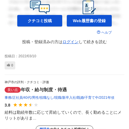
クチコミ投稿
Web履歴書の
登録
ヘルプ
投稿・登録済みの方は
ログイン
して
続きを読む
投稿日：
2022/03/10
0
神戸市の評判・クチコミ・評価
年収・給与制度・待遇
良い点
事務
正社員
40代
男性
役職なし
現職
新卒入社
既婚
子育て中
2021年頃
3.8
給料は勤続年数に応じて昇給していくので、長く勤めることにメ
リットがありま...