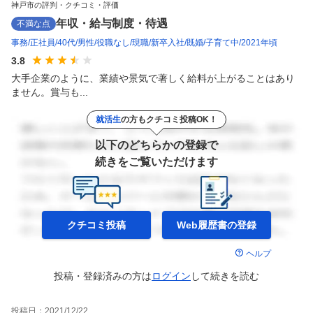
神戸市の評判・クチコミ・評価
年収・給与制度・待遇
不満な点
事務
正社員
40代
男性
役職なし
現職
新卒入社
既婚
子育て中
2021年頃
3.8
大手企業のように、業績や景気で著しく給料が上がることはあり
ません。賞与も...
就活生
の方もクチコミ投稿OK！
以下のどちらかの登録で
続きをご覧いただけます
クチコミ投稿
Web履歴書の
登録
ヘルプ
投稿・登録済みの方は
ログイン
して
続きを読む
投稿日：
2021/12/22