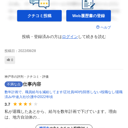
クチコミ投稿
Web履歴書の
登録
ヘルプ
投稿・登録済みの方は
ログイン
して
続きを読む
投稿日：
2022/08/28
0
神戸市の評判・クチコミ・評価
仕事内容
不満な点
数年計画で、職員給与を減給してます
正社員
40代
回答しない
役職なし
退職
済み
中途入社
介護中
2022年頃
3.7
私が退職したあとから、給与を数年計画で下げています。理由
は、地方自治体の...