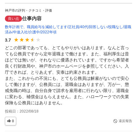
神戸市の評判・クチコミ・評価
仕事内容
良い点
数年計画で、職員給与を減給してます
正社員
40代
回答しない
役職なし
退職
済み
中途入社
介護中
2022年頃
3.7
どこの部署であっても、とてもやりがいはあります。なんと言っ
ても公務員ですから定年退職まで働けます。また、福利厚生は昔
ほどでは無いが、それなりに優遇されています。ですから希望者
良く行財政局や、神戸市のホームページを参照してください。入
庁できれば、とりあえず、安泰は約束されます。

また、これからの不況にも、とても公務員は解雇がないので安心
して働けますが、公務員には、退職金はありますが、万が一、懲
戒免職の時は、自分自身で請求を雇用者に行わない限り、退職金
に変わる、補償金はもらえません。また、ハローワークでの失業
保険も公務員にはありません。
投稿日：
2022/08/18
0
違反報告