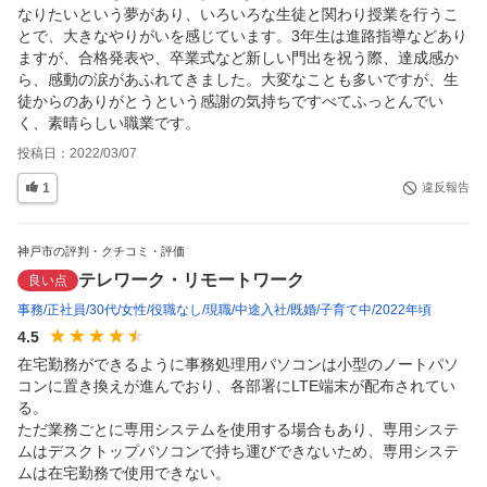
なりたいという夢があり、いろいろな生徒と関わり授業を行うこ
とで、大きなやりがいを感じています。3年生は進路指導などあり
ますが、合格発表や、卒業式など新しい門出を祝う際、達成感か
ら、感動の涙があふれてきました。大変なことも多いですが、生
徒からのありがとうという感謝の気持ちですべてふっとんでい
く、素晴らしい職業です。
投稿日：
2022/03/07
1
違反報告
神戸市の評判・クチコミ・評価
テレワーク・リモートワーク
良い点
事務
正社員
30代
女性
役職なし
現職
中途入社
既婚
子育て中
2022年頃
4.5
在宅勤務ができるように事務処理用パソコンは小型のノートパソ
コンに置き換えが進んでおり、各部署にLTE端末が配布されてい
る。

ただ業務ごとに専用システムを使用する場合もあり、専用システ
ムはデスクトップパソコンで持ち運びできないため、専用システ
ムは在宅勤務で使用できない。
