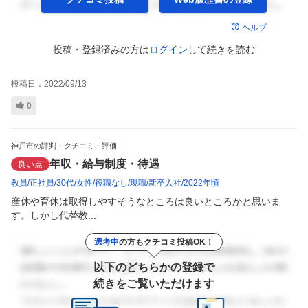
ヘルプ
投稿・登録済みの方は
ログイン
して
続きを読む
投稿日：
2022/09/13
0
神戸市の評判・クチコミ・評価
年収・給与制度・待遇
良い点
教員
正社員
30代
女性
役職なし
現職
新卒入社
2022年頃
産休や育休は取得しやすそうなところは良いところかと思いま
す。しかし代替教...
選考中
の方もクチコミ投稿OK！
以下のどちらかの登録で
続きをご覧いただけます