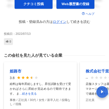
クチコミ投稿
Web履歴書の
登録
ヘルプ
投稿・登録済みの方は
ログイン
して
続きを読む
投稿日：
2022/07/13
0
この会社を見た人が見ている企業
姫路市
株式会社千里
3.8
--
給料は毎年昇給しますし、昇任試験を受けて受
店舗スタッフは基
かればさらに昇給が見込めるので期待できま
マネージャーと売
す。 ま
…続きを見る
で連絡を
…続きを
事務
正社員
30代
女性
新卒入社
役職な
正社員
し
現職