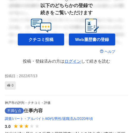
以下のどちらかの登録で
続きをご覧いただけます
クチコミ投稿
Web履歴書の
登録
ヘルプ
投稿・登録済みの方は
ログイン
して
続きを読む
投稿日：
2022/07/13
0
神戸市の評判・クチコミ・評価
仕事内容
不満な点
調査
パート・アルバイト
40代
男性
退職済み
2020年頃
3.0