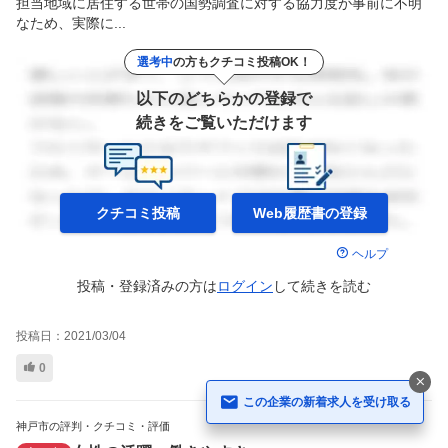
担当地域に居住する世帯の国勢調査に対する協力度が事前に不明
なため、実際に...
選考中
の方もクチコミ投稿OK！
以下のどちらかの登録で
続きをご覧いただけます
クチコミ投稿
Web履歴書の
登録
ヘルプ
投稿・登録済みの方は
ログイン
して
続きを読む
投稿日：
2021/03/04
0
この企業の新着求人を受け取る
神戸市の評判・クチコミ・評価