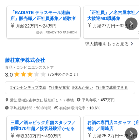
「RADIATE テラスモール湘南
「正社員」／名古屋本社／
店」販売職／正社員募集／経験者
大歓迎MD職募集
歓迎／未経験OK
月給27万円〜32万円
月給22万円〜24万円
提供：READY TO FASHION
求人情報をもっと見る
藤桂京伊株式会社
食品・コンビニエンスストア
3.0
（
75
件のクチコミ
）
#
インセンティブ支給
#
仕事が充実
#
休みが多い
#
仕事で成長できる
平均年収：
457
万円
愛知県稲沢市井之口親畑町１４７番地
平均残業時間：
50.8
時間
有給休暇消化率：
10.6
%
三重／酒ゃビック店舗スタッフ／
お酒の専門店スタッフ（店
創業170年超／接客経験活かせる
補）／岡崎店
／将来は店長・マネジメントへ
月給25.2万円〜28万円
年収330万円〜450万円