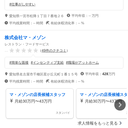
#
仕事がしやすい
平均年収：
--
万円
愛知県一宮市松降１丁目７番地２６
平均残業時間：
--
時間
有給休暇消化率：
--
%
株式会社マ・メゾン
レストラン・フードサービス
--
（
49
件のクチコミ
）
#
簡単な面接
#
インセンティブ支給
#
職場がアットホーム
平均年収：
428
万円
愛知県名古屋市千種区星が丘元町１番１５号
平均残業時間：
--
時間
有給休暇消化率：
--
%
マ・メゾンの店長候補スタッフ
マ・メゾンの店長候補スタ
月給30万円〜43万円
月給30万円〜43万円
スタンバイ
求人情報をもっと見る