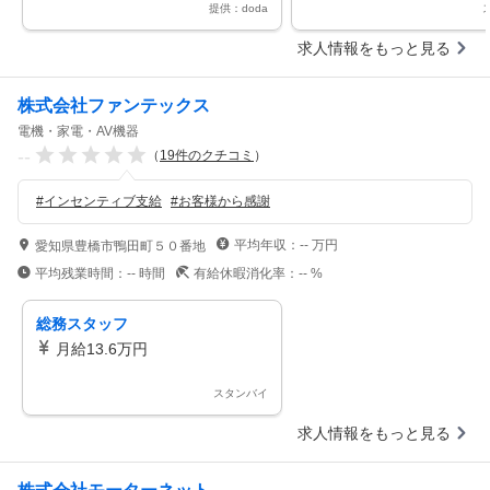
提供：doda
求人情報をもっと見る
株式会社ファンテックス
電機・家電・AV機器
--
（
19
件のクチコミ
）
#
インセンティブ支給
#
お客様から感謝
平均年収：
--
万円
愛知県豊橋市鴨田町５０番地
平均残業時間：
--
時間
有給休暇消化率：
--
%
総務スタッフ
月給13.6万円
スタンバイ
求人情報をもっと見る