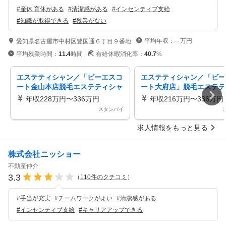
#
産休 育休がある
#
清潔感がある
#
インセンティブ支給
#
知識が取得できる
#
残業がない
平均年収：
--
万円
愛知県名古屋市中村区豊国通６丁目９番地
平均残業時間：
11.4
時間
有給休暇消化率：
40.7
%
エステティシャン／「ビーエスコ
エステティシャン／「ビー
ート金山本店脱毛エステティシャ
ート大府店」脱毛エステテ
ン／面接一回！ネイルOK／コス
ン／面接一回！ネイルOK
年収228万円〜336万円
年収216万円〜336万円
メの社販も有り！
メの社販も有り！
スタンバイ
求人情報をもっと見る
株式会社ニッショー
不動産仲介
3.3
（
110
件のクチコミ
）
#
手当が充実
#
チームワークがよい
#
清潔感がある
#
インセンティブ支給
#
キャリアアップできる