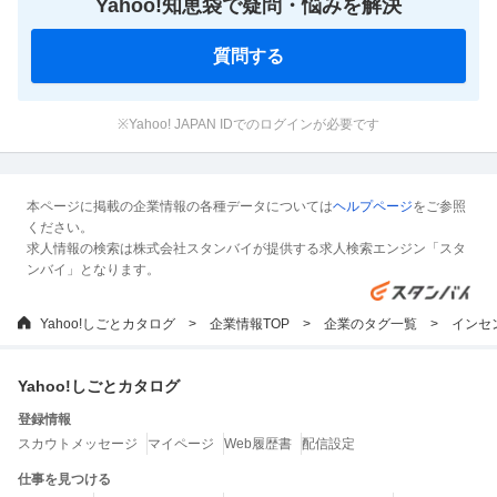
Yahoo!知恵袋で疑問・悩みを解決
質問する
※Yahoo! JAPAN IDでのログインが必要です
本ページに掲載の企業情報の各種データについては
ヘルプページ
をご参照
ください。
求人情報の検索は株式会社スタンバイが提供する求人検索エンジン「スタ
ンバイ」となります。
Yahoo!しごとカタログ
企業情報TOP
企業のタグ一覧
インセ
Yahoo!しごとカタログ
登録情報
スカウトメッセージ
マイページ
Web履歴書
配信設定
仕事を見つける