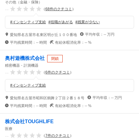
その他（金融・保険）
--
（
68
件のクチコミ
）
#
インセンティブ支給
#
役職があがる
#
残業が少ない
平均年収：
--
万円
愛知県名古屋市名東区明が丘１００番地
平均残業時間：
--
時間
有給休暇消化率：
--
%
奥村遊機株式会社
閉鎖
精密機器・計測機器
--
（
6
件のクチコミ
）
#
インセンティブ支給
平均年収：
--
万円
愛知県名古屋市昭和区鶴舞２丁目２番１８号
平均残業時間：
--
時間
有給休暇消化率：
--
%
株式会社TOUGHLIFE
医療
--
（
7
件のクチコミ
）