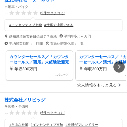
株式会社モーターネット
自動車・バイク
--
（
9
件のクチコミ
）
#
インセンティブ支給
#
仕事で成長できる
平均年収：
--
万円
愛知県清須市春日焼田７７番地
平均残業時間：
--
時間
有給休暇消化率：
--
%
カウンターセールス／「カウンタ
カウンターセールス／「カ
ーセールス／西尾」未経験歓迎完
ーセールス／清州」未経験
全反響営業／完休2日制／月給25
全反響営業／完休2日制／月
年収300万円
年収300万円
万円～／インセン充実
万円～／インセン充実
スタンバイ
求人情報をもっと見る
株式会社ノリビッグ
学習塾・予備校
--
（
6
件のクチコミ
）
#
自由な社風
#
インセンティブ支給
#
社員がフレンドリー