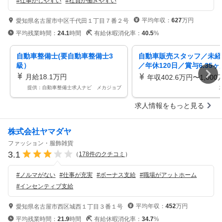
#
仕事がしやすい
#
社員が働きやすい
平均年収：
627
万円
愛知県名古屋市中区千代田１丁目７番２号
平均残業時間：
24.1
時間
有給休暇消化率：
40.5
%
自動車整備士(要自動車整備士3
自動車販売スタッフ／未経
級）
／年休120日／賞与6.35
松地区／カーライフアドバ
月給18.1万円
年収402.6万円〜1,000
／男性育休・子供手当
提供：自動車整備士求人ナビ メカジョブ
求人情報をもっと見る
株式会社ヤマダヤ
ファッション・服飾雑貨
3.1
（
178
件のクチコミ
）
#
ノルマがない
#
仕事が充実
#
ボーナス支給
#
職場がアットホーム
#
インセンティブ支給
平均年収：
452
万円
愛知県名古屋市西区城西１丁目３番１号
平均残業時間：
21.9
時間
有給休暇消化率：
34.7
%