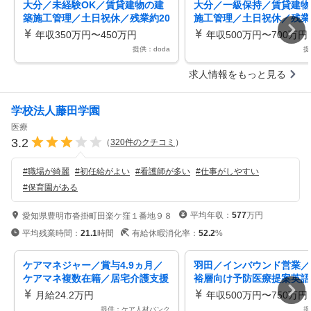
大分／未経験OK／賃貸建物の建
大分／一級保持／賃貸建物
築施工管理／土日祝休／残業約20
施工管理／土日祝休／残業
時間／フレックスタイム制で柔軟
間／フレックスタイム制で
年収350万円〜450万円
年収500万円〜700万円
勤務
務
提供：doda
提
求人情報をもっと見る
学校法人藤田学園
医療
3.2
（
320
件のクチコミ
）
#
職場が綺麗
#
初任給がよい
#
看護師が多い
#
仕事がしやすい
#
保育園がある
平均年収：
577
万円
愛知県豊明市沓掛町田楽ケ窪１番地９８
平均残業時間：
21.1
時間
有給休暇消化率：
52.2
%
ケアマネジャー／賞与4.9ヵ月／
羽田／インバウンド営業／
ケアマネ複数在籍／居宅介護支援
裕層向け予防医療提案英語
事業所（ケアマネージャー）
せる／企画実行型
月給24.2万円
年収500万円〜750万円
提供：ケア人材バンク
提