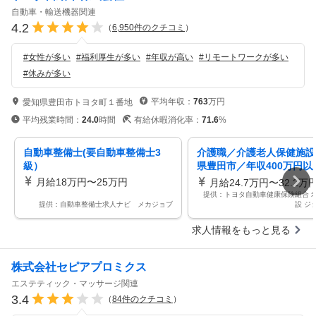
自動車・輸送機器関連
4.2
（
6,950
件のクチコミ
）
#
女性が多い
#
福利厚生が多い
#
年収が高い
#
リモートワークが多い
#
休みが多い
平均年収：
763
万円
愛知県豊田市トヨタ町１番地
平均残業時間：
24.0
時間
有給休暇消化率：
71.6
%
自動車整備士(要自動車整備士3
介護職／介護老人保健施設
級）
県豊田市／年収400万円以
賞与あり／休日123日以上
月給18万円〜25万円
月給24.7万円〜32.2万
提供：トヨタ自動車健康保険組合 
提供：自動車整備士求人ナビ メカジョブ
設 ジ
求人情報をもっと見る
株式会社セピアプロミクス
エステティック・マッサージ関連
3.4
（
84
件のクチコミ
）