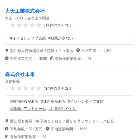
大天工業株式会社
大工・とび・左官工事関連
--
（
14
件のクチコミ
）
#
インセンティブ支給
#
残業が少ない
平均年収：
--
万円
愛知県大府市横根町大猿尾１７９番地
平均残業時間：
--
時間
有給休暇消化率：
--
%
株式会社未来
通信販売
--
（
14
件のクチコミ
）
#
特別休暇がある
#
休憩室がある
#
インセンティブ支給
#
職場がアットホーム
#
仕事がしやすい
愛知県名古屋市中区錦１丁目１７番２６号ラウンドテラス伏見
平均年収：
311
万円
平均残業時間：
--
時間
有給休暇消化率：
--
%