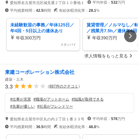
平均年収：
532
万円
愛知県名古屋市北区城見通２丁目１０番地１
平均残業時間：
42.5
時間
有給休暇消化率：
28.1
%
未経験歓迎の事務／年休125日／
賃貸管理／ノルマなし／転
年4回・5日以上の連休あり
／残業月7.5h／連休年4回
年収300万円
年収390万円
スタンバイ
求人情報をもっと見る
東建コーポレーション株式会社
建築・土木
3.3
（
887
件のクチコミ
）
#
仕事が充実
#
職場がアットホーム
#
知識が取得できる
#
先輩が優しい
#
社員がフレンドリー
平均年収：
576
万円
愛知県名古屋市中区丸の内２丁目１番３３号
平均残業時間：
36.5
時間
有給休暇消化率：
46.0
%