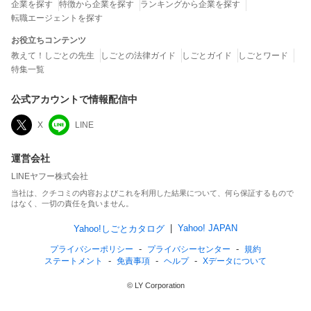
企業を探す
特徴から企業を探す
ランキングから企業を探す
転職エージェントを探す
お役立ちコンテンツ
教えて！しごとの先生
しごとの法律ガイド
しごとガイド
しごとワード
特集一覧
公式アカウントで情報配信中
X
LINE
運営会社
LINEヤフー株式会社
当社は、クチコミの内容およびこれを利用した結果について、何ら保証するもので
はなく、一切の責任を負いません。
Yahoo! JAPAN
Yahoo!しごとカタログ
プライバシーポリシー
プライバシーセンター
規約
ステートメント
免責事項
ヘルプ
Xデータについて
© LY Corporation