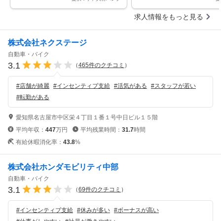
求人情報をもっと見る
株式会社ネクステージ
自動車・バイク
3.1
（
465
件のクチコミ
）
#
店舗が綺麗
#
インセンティブ支給
#
活気がある
#
スタッフが若い
#
転勤がある
愛知県名古屋市中区栄４丁目１番１号中日ビル１５階
平均年収：
447
万円
平均残業時間：
31.7
時間
有給休暇消化率：
43.8
%
株式会社ホンダモビリティ中部
自動車・バイク
3.1
（
69
件のクチコミ
）
#
インセンティブ支給
#
休みが多い
#
ボーナスが高い