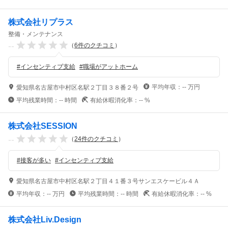
株式会社リプラス
整備・メンテナンス
--
（
6
件のクチコミ
）
#
インセンティブ支給
#
職場がアットホーム
平均年収：
--
万円
愛知県名古屋市中村区名駅２丁目３８番２号
平均残業時間：
--
時間
有給休暇消化率：
--
%
株式会社SESSION
--
（
24
件のクチコミ
）
#
接客が多い
#
インセンティブ支給
愛知県名古屋市中村区名駅２丁目４１番３号サンエスケービル４Ａ
平均年収：
--
万円
平均残業時間：
--
時間
有給休暇消化率：
--
%
株式会社Liv.Design