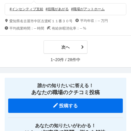
#
インセンティブ支給
#
役職があがる
#
職場がアットホーム
平均年収：
--
万円
愛知県名古屋市中区古渡町１１番３０号
平均残業時間：
--
時間
有給休暇消化率：
--
%
次へ
1~20件 / 28件中
誰かの知りたいに答える！
あなたの職場のクチコミ投稿
投稿する
あなたの知りたいがわかる！