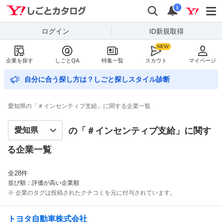
Yahoo!しごとカタログ
検索
通知数
i
ログイン
ID新規取得
企業を探す
しごとQA
特集一覧
スカウト
マイページ
自分に合う探し方は？しごと探しスタイル診断
愛知県の「＃インセンティブ支給」に関する企業一覧
の「＃
インセンティブ支給
」に関す
る企業一覧
全
28
件
並び順：評価が高い企業順
※ 企業のタグは投稿されたクチコミを元に付与されています。
トヨタ自動車株式会社