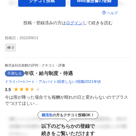
クチコミ投稿
Web履歴書の
登録
ヘルプ
投稿・登録済みの方は
ログイン
して
続きを読む
投稿日：
2022/09/13
0
株式会社出前館の評判・クチコミ・評価
年収・給与制度・待遇
不満な点
ドライバー
パート・アルバイト
回答しない
現職
2021年頃
3.5
今は雨が降った場合でも報酬が晴れの日と変わらないのでプラス
でつけてほしい...
就活生
の方もクチコミ投稿OK！
以下のどちらかの登録で
続きをご覧いただけます