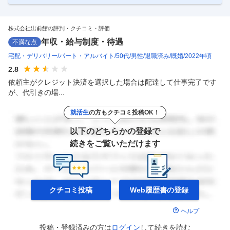
いう枠組みを壊し、プロダクトマネージャーが事業のゴールにダイレク
トに責任を持つ体制への移行です。 ビジネスと開発の壁を取り
…
株式会社出前館の評判・クチコミ・評価
年収・給与制度・待遇
不満な点
宅配・デリバリー
パート・アルバイト
50代
男性
退職済み
既婚
2022年頃
2.8
依頼主がクレジット決済を選択した場合は配達して仕事完了です
が、代引きの場...
就活生
の方もクチコミ投稿OK！
以下のどちらかの登録で
続きをご覧いただけます
クチコミ投稿
Web履歴書の
登録
ヘルプ
投稿・登録済みの方は
ログイン
して
続きを読む