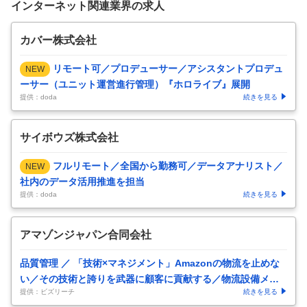
インターネット関連業界の求人
カバー株式会社
リモート可／プロデューサー／アシスタントプロデュ
NEW
ーサー（ユニット運営進行管理）『ホロライブ』展開
提供：doda
続きを見る
サイボウズ株式会社
フルリモート／全国から勤務可／データアナリスト／
NEW
社内のデータ活用推進を担当
提供：doda
続きを見る
アマゾンジャパン合同会社
品質管理 ／ 「技術×マネジメント」Amazonの物流を止めな
い／その技術と誇りを武器に顧客に貢献する／物流設備メン
提供：ビズリーチ
続きを見る
テナンスエリア
…