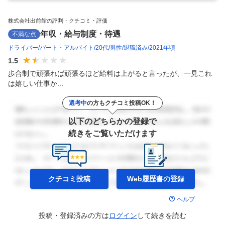
株式会社出前館の評判・クチコミ・評価
年収・給与制度・待遇
不満な点
ドライバー
パート・アルバイト
20代
男性
退職済み
2021年頃
1.5
歩合制で頑張れば頑張るほど給料は上がると言ったが、一見これ
は嬉しい仕事か...
選考中
の方もクチコミ投稿OK！
以下のどちらかの登録で
続きをご覧いただけます
クチコミ投稿
Web履歴書の
登録
ヘルプ
投稿・登録済みの方は
ログイン
して
続きを読む