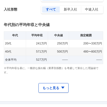
入社形態
すべて
新卒入社
中途入社
年代別の平均年収と中央値
年代
平均年収
中央値
推定範囲
20代
241万円
250万円
200〜330万円
40代
571万円
500万円
480〜800万円
全体平均
527万円
——
——
※平均年収を基に、一般的な振れ幅（業界別係数）を考慮して算出した理論値で
す。
もっと見る