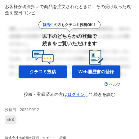
お客様が現金払いで商品を注文されたときに、その受け取った現
金を翌日コンビ...
就活生
の方もクチコミ投稿OK！
以下のどちらかの登録で
続きをご覧いただけます
クチコミ投稿
Web履歴書の
登録
ヘルプ
投稿・登録済みの方は
ログイン
して
続きを読む
投稿日：
2022/09/12
0
株式会社出前館の評判・クチコミ・評価