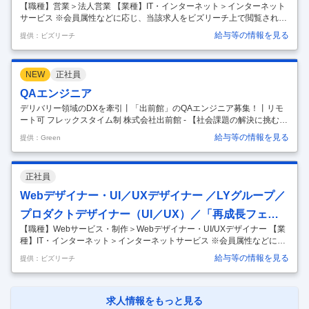
【職種】営業＞法人営業 【業種】IT・インターネット＞インターネット
…
サービス ※会員属性などに応じ、当該求人をビズリーチ上で閲覧された
際に内容が異なる場合があります ■出前館のビジネスモデル 出前館に出
給与等の情報を見る
提供：ビズリーチ
店いただく加盟店様、注文してくださるユーザー様、両者をむずびつけ
てくださる配達員様、そのプラットフォームを提供する私たち。出前館
というサービスは関わるステークホルダーが複数にまたがる非常にユニ
NEW
正社員
ークなビジネスモデルです。 誰か一者だけがメリットを享受している状
態では、サービスとして成立しません。どの立場にとっても価値のあ
QAエンジニア
る、“四方よし”の関係が成り立っていてはじめて、プラットフォームと
デリバリー領域のDXを牽引丨「出前館」のQAエンジニア募集！丨リモ
して機能しま
…
ート可 フレックスタイム制 株式会社出前館 - 【社会課題の解決に挑む国
内最大級のデリバリーテック企業／これからの ”ライフインフラ” として
給与等の情報を見る
提供：Green
業界のDXを牽引】 仕事内容 大規模QAプロジェクトをリードできる！
テスト自動化の推進など、できることの可能性は無限大！ プロダクトを
一緒に作り上げていける！ 【具体的な業務】 出前館サービスのQA／テ
正社員
スト業務をお任せします。 ・プロジェクト／プロダクト品質の向上を目
的としたQA業務の遂行とリーディング ・サービス品質向上を意識した
Webデザイナー・UI／UXデザイナー ／LYグループ／
サービス企画・技術設計へのQAレビュー ・テスト自動化の
…
プロダクトデザイナー（UI／UX）／「再成長フェー
【職種】Webサービス・制作＞Webデザイナー・UI/UXデザイナー 【業
ズ」の事業グロースをお任せします
種】IT・インターネット＞インターネットサービス ※会員属性などに応
じ、当該求人をビズリーチ上で閲覧された際に内容が異なる場合があり
給与等の情報を見る
提供：ビズリーチ
ます ▍募集背景 2026年3月、出前館は プロダクトで「勝つ」ための組
織改編を行いました。 従来の「企画・デザイン」と「エンジニア」の組
織を分離し、新たに 「事業推進本部」 を立ち上げています。 これまで
の「コンポーネントごとの最適化」や「ビジネス側からの要望対応」と
求人情報をもっと見る