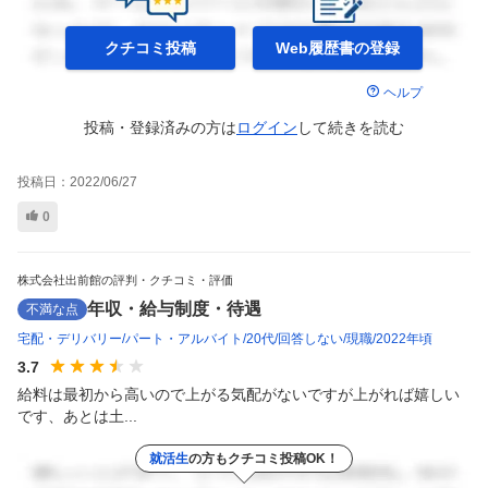
クチコミ投稿
Web履歴書の
登録
ヘルプ
投稿・登録済みの方は
ログイン
して
続きを読む
投稿日：
2022/06/27
0
株式会社出前館の評判・クチコミ・評価
年収・給与制度・待遇
不満な点
宅配・デリバリー
パート・アルバイト
20代
回答しない
現職
2022年頃
3.7
給料は最初から高いので上がる気配がないですが上がれば嬉しい
です、あとは土...
就活生
の方もクチコミ投稿OK！