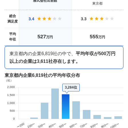
株式会社出前館
東京都
総合
3.4
3.3
満足度
平均
527
555
万円
万円
年収
東京都内
の企業
6,819
社の中で、
平均年収が
500万円
以上
の企業は
3,611
社存在します。
東京都内企業
6,819社
の平均年収分布
3,284位