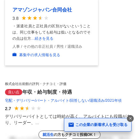
アマゾンジャパン合同会社
3.8
・派遣社員と正社員の区別がないということ
は、同じ仕事をしても給与は低いとなるのでそ
の点は仕方
…続きを見る
人事
その他の非正社員
男性
退職済み
募集中の求人情報を見る
株式会社出前館の評判・クチコミ・評価
年収・給与制度・待遇
良い点
宅配・デリバリー
パート・アルバイト
回答しない
退職済み
2021年頃
2.7
デリバリーバイトとしては時給が高く、アルバイトにも役職があ
り、リーダー、...
この企業の新着求人を受け取る
就活生
の方もクチコミ投稿OK！