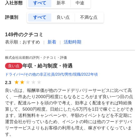
入社形態
すべて
新卒
中途
評価別
すべて
良い点
不満な点
149
件のクチコミ
表示順：
おすすめ
新着
活動時期
株式会社出前館の評判・クチコミ・評価
年収・給与制度・待遇
良い点
ドライバー
その他の非正社員
20代
男性
現職
2022年頃
2.3
良い点は、報酬単価が他のフードデリバリーサービスに比べて高
く、一件あたり2000円程度にもなるところがまず良い一つ目の点
です。配達ルートを頭の中で考え、効率よく配達をすれば時給換
算して、5000円程度。日給にしたら5万円を1日で稼ぐことができ
ます。送料無料キャンペーンや、半額のイベントなどを不定期に
運営会社が行っているため、イベントの時には他のフードデリバ
リーサービスよりもお客様の利用も増え、稼ぎやすくなっていま
す。