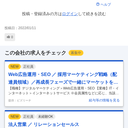
ヘルプ
投稿・登録済みの方は
ログイン
して
続きを読む
投稿日：
2022/01/11
0
この会社の求人をチェック
募集中
NEW
正社員
Web広告運用・SEO ／ 採用マーケティング戦略（配
達員領域）／再成長フェーズで一緒にマーケットを作
【職種】デジタルマーケティング＞Web広告運用・SEO 【業種】IT・イ
り上げていく仲間を募集
ンターネット＞インターネットサービス ※会員属性などに応じ、当該求
人をビズリーチ上で閲覧された際に内容が異なる場合があります 【出前
給与等の情報を見る
提供：ビズリーチ
館の「これから」-日本のライフインフラを目指して】 「社会課題の解
決」「デリバリーの日常化」「No.1への挑戦」 出前館は今、転換期にあ
ります。LINEヤフー社とのグループシナジーや多彩なサービスとの連携
NEW
正社員
未経験OK
により、出前館のデリバリーエコシステムを活用した、これまでにない
マーケットを作り上げていく予定です。財務基盤とプロダクト競争力の
法人営業 ／ リレーションセールス
強化により持続的な事業基盤を整えた第二創業期を経て、現在を「再成