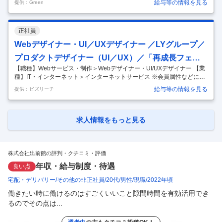
給与等の情報を見る
提供：Green
業界のDXを牽引】 仕事内容 大規模QAプロジェクトをリードできる！
テスト自動化の推進など、できることの可能性は無限大！ プロダクトを
一緒に作り上げていける！ 【具体的な業務】 出前館サービスのQA／テ
正社員
スト業務をお任せします。 ・プロジェクト／プロダクト品質の向上を目
的としたQA業務の遂行とリーディング ・サービス品質向上を意識した
Webデザイナー・UI／UXデザイナー ／LYグループ／
サービス企画・技術設計へのQAレビュー ・テスト自動化の
…
プロダクトデザイナー（UI／UX）／「再成長フェー
【職種】Webサービス・制作＞Webデザイナー・UI/UXデザイナー 【業
ズ」の事業グロースをお任せします
種】IT・インターネット＞インターネットサービス ※会員属性などに応
じ、当該求人をビズリーチ上で閲覧された際に内容が異なる場合があり
給与等の情報を見る
提供：ビズリーチ
ます ▍募集背景 2026年3月、出前館は プロダクトで「勝つ」ための組
織改編を行いました。 従来の「企画・デザイン」と「エンジニア」の組
織を分離し、新たに 「事業推進本部」 を立ち上げています。 これまで
の「コンポーネントごとの最適化」や「ビジネス側からの要望対応」と
求人情報をもっと見る
いう枠組みを壊し、プロダクトマネージャーが事業のゴールにダイレク
トに責任を持つ体制への移行です。 ビジネスと開発の壁を取り
…
株式会社出前館の評判・クチコミ・評価
年収・給与制度・待遇
良い点
宅配・デリバリー
その他の非正社員
20代
男性
現職
2022年頃
働きたい時に働けるのはすごくいいこと隙間時間を有効活用でき
るのでその点は...