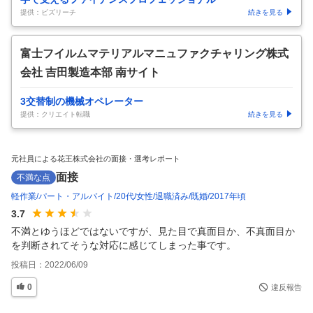
提供：ビズリーチ
続きを見る
富士フイルムマテリアルマニュファクチャリング株式
会社 吉田製造本部 南サイト
3交替制の機械オペレーター
提供：クリエイト転職
続きを見る
元社員による花王株式会社の面接・選考レポート
面接
不満な点
軽作業
パート・アルバイト
20代
女性
退職済み
既婚
2017年頃
3.7
不満とゆうほどではないですが、見た目で真面目か、不真面目か
を判断されてそうな対応に感じてしまった事です。
投稿日：
2022/06/09
0
違反報告