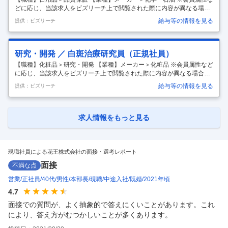
フ
…
どに応じ、当該求人をビズリーチ上で閲覧された際に内容が異なる場合
があります 国内外における洗剤・洗剤に使用する化学物質や殺菌剤の規
給与等の情報を見る
提供：ビズリーチ
制の動向とその背景について調査する。その結果から、将来の規制を予
測し、事業影響の予測や、事業防衛につながる、より社会的に有用な規
制の策定に向けた提案行う。 将来的には規制戦略の観点から事業戦略の
立案等にも関与し、直接、トップマネジメント層に対しても、意見を進
研究・開発 ／ 白斑治療研究員（正規社員）
言することもできる。将来は、スペシャリストとして工業会活動にも幅
【職種】化粧品＞研究・開発 【業種】メーカー＞化粧品 ※会員属性など
を広げて、政府などとの行政機関とも交渉していくか、洗剤以外の分野
に応じ、当該求人をビズリーチ上で閲覧された際に内容が異なる場合が
に活動の幅を広げ
…
あります 白斑疾患領域における病態解明研究から治療薬創出に至る研究
給与等の情報を見る
提供：ビズリーチ
開発を、医療機関（大学病院・クリニック）との協力体制のもとで担当
する。特に、細胞・モデル動物・患者検体を用いた分子レベルでの解析
（組織学的解析、分子プロファイリング等）を通じて、創薬ターゲット
の同定および病態マーカーの同定を推進する。さらに、実験計画の立案
求人情報をもっと見る
からデータ解析・解釈・報告までを主体的に担い、研究の加速に貢献す
る役割を期待する。 白斑疾患領域にとどまらず、当社の皮膚科学研究全
体における高度専
…
現職社員による花王株式会社の面接・選考レポート
面接
不満な点
営業
正社員
40代
男性
本部長
現職
中途入社
既婚
2021年頃
4.7
面接での質問が、よく抽象的で答えにくいことがあります。これ
により、答え方がむつかしいことが多くあります。