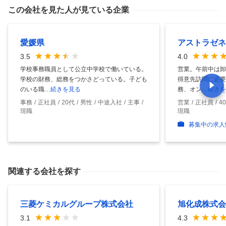
この会社を見た人が見ている企業
愛媛県
アストラゼネ
3.5
4.0
学校事務職員として公立中学校で働いている。
営業。午前中は卸
学校の財務、総務をつかさどっている。子ども
得意先訪問に必要
のいる職
…続きを見る
務、オン
…続きを
事務
正社員
20代
男性
中途入社
主事
営業
正社員
4
現職
現職
募集中の求人
関連する会社を探す
三菱ケミカルグループ株式会社
旭化成株式会
3.1
4.3