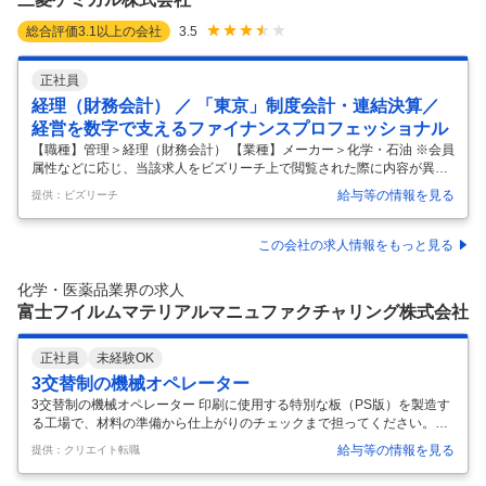
総合評価
3.1
以上の会社
3.5
正社員
経理（財務会計） ／ 「東京」制度会計・連結決算／
経営を数字で支えるファイナンスプロフェッショナル
【職種】管理＞経理（財務会計） 【業種】メーカー＞化学・石油 ※会員
属性などに応じ、当該求人をビズリーチ上で閲覧された際に内容が異な
る場合があります 当社グループの経理財務本部 制度会計部は、上場企業
給与等の情報を見る
提供：ビズリーチ
としての決算・開示業務を担うとともに、グループ全体の事業活動を適
切に「数字」という形で社会へ発信する役割を担っています。 三菱ケミ
カルグループ・三菱ケミカルの制度会計関連業務を担当いただきます。
この会社の求人情報をもっと見る
（IFRS連結決算、会社法決算、金融商品取引法に基づくディスクロージ
ャー業務、M&A・組織再編等のプロジェクト業務における会計論点の検
化学・医薬品業界の求人
討 等） また、単なる決算・開示業務に留まらず、新たな会計基準への対
富士フイルムマテリアルマニュファクチャリング株式会社
応
…
正社員
未経験OK
3交替制の機械オペレーター
3交替制の機械オペレーター 印刷に使用する特別な板（PS版）を製造す
る工場で、材料の準備から仕上がりのチェックまで担ってください。ベ
テランスタッフがマンツーマンであなたを丁寧に指導しますので、未経
給与等の情報を見る
提供：クリエイト転職
験者も安心してスタートできますよ！ ＼具体的な業務内容／ ◇材料の準
備 ┗製造ラインで使用する薬品を計量して準備します。 ◇機械操作 ┗