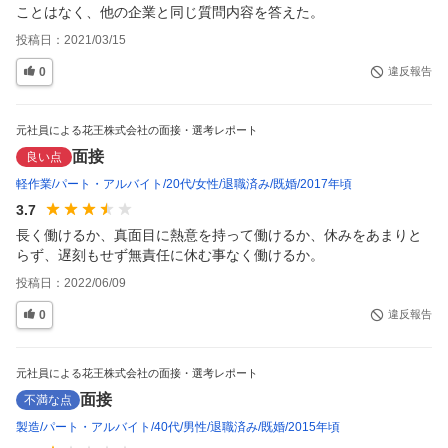
ことはなく、他の企業と同じ質問内容を答えた。
投稿日：
2021/03/15
0
違反報告
元社員による花王株式会社の面接・選考レポート
面接
良い点
軽作業
パート・アルバイト
20代
女性
退職済み
既婚
2017年頃
3.7
長く働けるか、真面目に熱意を持って働けるか、休みをあまりと
らず、遅刻もせず無責任に休む事なく働けるか。
投稿日：
2022/06/09
0
違反報告
元社員による花王株式会社の面接・選考レポート
面接
不満な点
製造
パート・アルバイト
40代
男性
退職済み
既婚
2015年頃