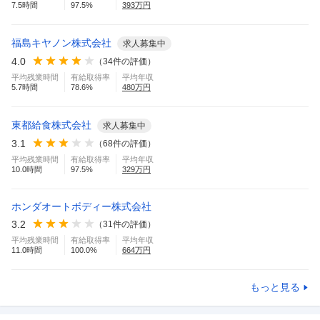
7.5
時間
97.5
%
393
万円
福島キヤノン株式会社
求人募集中
4.0
（
34
件の評価）
平均残業時間
有給取得率
平均年収
5.7
時間
78.6
%
480
万円
東都給食株式会社
求人募集中
3.1
（
68
件の評価）
平均残業時間
有給取得率
平均年収
10.0
時間
97.5
%
329
万円
ホンダオートボディー株式会社
3.2
（
31
件の評価）
平均残業時間
有給取得率
平均年収
11.0
時間
100.0
%
664
万円
もっと見る