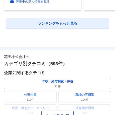
募集中の求人情報を見る
ランキングをもっと見る
花王株式会社
の
カテゴリ別クチコミ（
593
件）
企業に関するクチコミ
年収・給与制度・待遇
71
件
仕事内容
職場の雰囲気
112
件
106
件
成長・働きがい・キャリア
退職検討理由
54
件
20
件