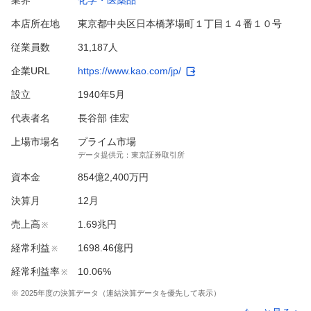
本店所在地
東京都中央区日本橋茅場町１丁目１４番１０号
従業員数
31,187人
企業URL
https://www.kao.com/jp/
設立
1940年5月
代表者名
長谷部 佳宏
上場市場名
プライム市場
データ提供元：
東京証券取引所
資本金
854億2,400万円
決算月
12
月
売上高
1.69兆円
※
経常利益
1698.46億円
※
経常利益率
10.06%
※
※
2025
年度の決算データ（連結決算データを優先して表示）