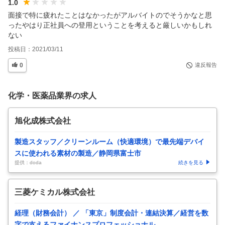
1.0
面接で特に疲れたことはなかったがアルバイトのでそうかなと思
ったやはり正社員への登用ということを考えると厳しいかもしれ
ない
投稿日：
2021/03/11
0
違反報告
化学・医薬品業界の求人
旭化成株式会社
製造スタッフ／クリーンルーム（快適環境）で最先端デバイ
スに使われる素材の製造／静岡県富士市
提供：doda
続きを見る
三菱ケミカル株式会社
経理（財務会計） ／ 「東京」制度会計・連結決算／経営を数
字で支えるファイナンスプロフェッショナル