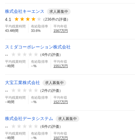
株式会社キーエンス
求人募集中
4.1
（
236
件の評価）
平均残業時間
有給取得率
平均年収
43.4
時間
33.6
%
1567
万円
スミダコーポレーション株式会社
--
（
4
件の評価）
平均残業時間
有給取得率
平均年収
--
時間
--
%
1551
万円
大宝工業株式会社
求人募集中
--
（
2
件の評価）
平均残業時間
有給取得率
平均年収
--
時間
--
%
1527
万円
株式会社データシステム
求人募集中
--
（
6
件の評価）
平均残業時間
有給取得率
平均年収
--
時間
--
%
1507
万円