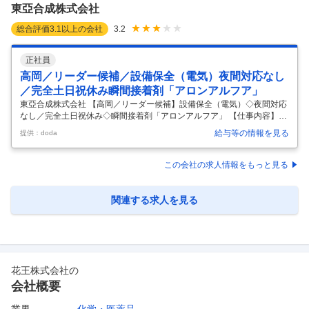
東亞合成株式会社
る人材を募集
…
総合評価
3.1
以上の会社
3.2
正社員
高岡／リーダー候補／設備保全（電気）夜間対応なし
／完全土日祝休み瞬間接着剤「アロンアルフア」
東亞合成株式会社 【高岡／リーダー候補】設備保全（電気）◇夜間対応
なし／完全土日祝休み◇瞬間接着剤「アロンアルフア」 【仕事内容】
【高岡／リーダー候補】設備保全（電気）◇夜間対応なし／完全土日祝
給与等の情報を見る
提供：doda
休み◇瞬間接着剤「アロンアルフア」 【具体的な仕事内容】 ～瞬間接着
剤「アロンアルフア」でおなじみ／自社プラント設備の設計～エンジニ
アリング会社の取りまとめ等／完全土日祝休み・全社平均残業10H・自
この会社の求人情報をもっと見る
社設備のためワークライフバランス過去就労改善で入社された方が多数
活躍～ ■業務内容 .化学工場の受変電設備、化学プラント機器の電気設
備・計装設備の点検更新計画・設計、工事監理 ・設備：工場の受変電設
関連する求人を見る
備、化学
…
花王株式会社
の
会社概要
業界
化学・医薬品