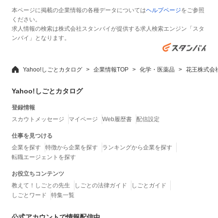
本ページに掲載の企業情報の各種データについては
ヘルプページ
をご参照
ください。
求人情報の検索は株式会社スタンバイが提供する求人検索エンジン「スタ
ンバイ」となります。
Yahoo!しごとカタログ
企業情報TOP
化学・医薬品
花王株式会
Yahoo!しごとカタログ
登録情報
スカウトメッセージ
マイページ
Web履歴書
配信設定
仕事を見つける
企業を探す
特徴から企業を探す
ランキングから企業を探す
転職エージェントを探す
お役立ちコンテンツ
教えて！しごとの先生
しごとの法律ガイド
しごとガイド
しごとワード
特集一覧
公式アカウントで情報配信中