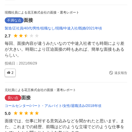
現職社員による花王株式会社の面接・選考レポート
面接
不満な点
製造
正社員
40代
男性
役職なし
現職
中途入社
既婚
2021年頃
2.7
毎回、面接内容が違うみたいなので中途入社者でも時期により差
が大きい。時期により圧迫面接の時もあれば、簡単な面接もある
らしい。
投稿日：
2021/06/29
2
違反報告
元社員による花王株式会社の面接・選考レポート
面接
良い点
コールセンター
パート・アルバイト
女性
退職済み
2018年頃
5.0
面接では、仕事に対する意気込みなどを聞かれたと思います。ま
た、これまでの経歴、前職はどのような立場でどのような仕事を