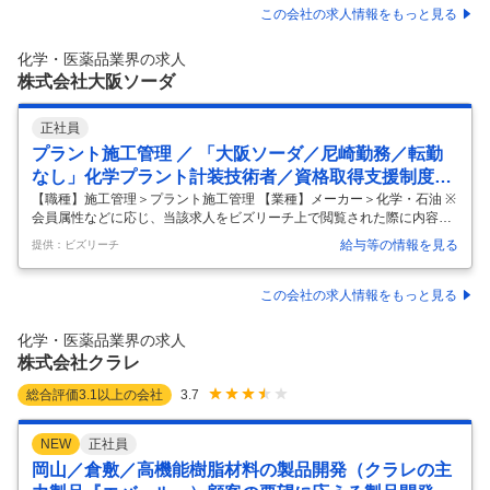
機械のオペレーション業務やサポートをします。 ◇仕上がりのチェック
この会社の求人情報をもっと見る
┗できた製品に不良がないか確認します。 ◇運搬 ┗フォークリフトで材
料を運びます。（入社後、免許取得※会社負担） ＜こんな方にぴったり
化学・医薬品業界の求人
＞ ・働くなら、大手の安定企業を選びたい ・プライベートの時間も大
…
株式会社大阪ソーダ
正社員
プラント施工管理 ／ 「大阪ソーダ／尼崎勤務／転勤
なし」化学プラント計装技術者／資格取得支援制度あ
り
【職種】施工管理＞プラント施工管理 【業種】メーカー＞化学・石油 ※
会員属性などに応じ、当該求人をビズリーチ上で閲覧された際に内容が
異なる場合があります ■業務概要： 尼崎工場における計装設備の安定稼
給与等の情報を見る
提供：ビズリーチ
働を支える仕事です。 本ポジションでは、工場内の計装設備の保全業務
を中心に、設備更新や増産に伴う計装工事の設計・施工管理まで幅広く
担当いただきます。計装設備が安全に、そして正確に稼働し続けるため
この会社の求人情報をもっと見る
の要となるポジションです。 ■具体的な業務内容： 【計測・制御機器の
設計・工事管理・保守、制御プログラムの作成】 尼崎工場の製造プラン
化学・医薬品業界の求人
トで使用される、流量・圧力・温度などを測る各種計装機器の保全、整
株式会社クラレ
備や、設
…
総合評価
3.1
以上の会社
3.7
NEW
正社員
岡山／倉敷／高機能樹脂材料の製品開発（クラレの主