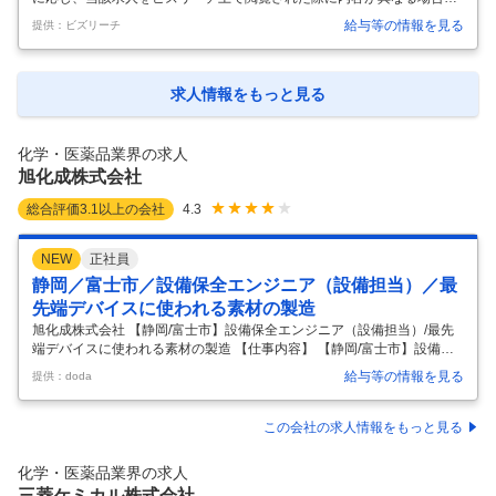
に活動の幅を広げ
…
あります 白斑疾患領域における病態解明研究から治療薬創出に至る研究
給与等の情報を見る
提供：ビズリーチ
開発を、医療機関（大学病院・クリニック）との協力体制のもとで担当
する。特に、細胞・モデル動物・患者検体を用いた分子レベルでの解析
（組織学的解析、分子プロファイリング等）を通じて、創薬ターゲット
の同定および病態マーカーの同定を推進する。さらに、実験計画の立案
求人情報をもっと見る
からデータ解析・解釈・報告までを主体的に担い、研究の加速に貢献す
る役割を期待する。 白斑疾患領域にとどまらず、当社の皮膚科学研究全
体における高度専
…
化学・医薬品業界の求人
旭化成株式会社
総合評価
3.1
以上の会社
4.3
NEW
正社員
静岡／富士市／設備保全エンジニア（設備担当）／最
先端デバイスに使われる素材の製造
旭化成株式会社 【静岡/富士市】設備保全エンジニア（設備担当）/最先
端デバイスに使われる素材の製造 【仕事内容】 【静岡/富士市】設備保
全エンジニア（設備担当）/最先端デバイスに使われる素材の製造 【具体
給与等の情報を見る
提供：doda
的な仕事内容】 ～業界未経験/U・Iターン歓迎/日本を代表する総合化学
メーカー/キャリア入社者多数/転勤無/福利厚生充実/教育体制充実～ ■業
務概要： 製造部門における設備保全担当として、当社の生産能力増強と
この会社の求人情報をもっと見る
設備投資の最適化を推進する重要な役割を担っていただきます。 ＜具体
的には…＞ ・製造設備の日常点検、定期保全計画の策定支援と実行 ・設
化学・医薬品業界の求人
備トラブル発生時の初期対応、原因究明、復旧対応、再発防
…
三菱ケミカル株式会社