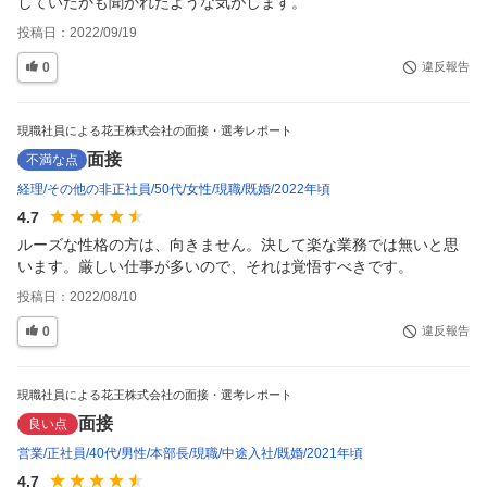
していたかも聞かれたような気がします。
投稿日：
2022/09/19
0
違反報告
現職社員による花王株式会社の面接・選考レポート
面接
不満な点
経理
その他の非正社員
50代
女性
現職
既婚
2022年頃
4.7
ルーズな性格の方は、向きません。決して楽な業務では無いと思
います。厳しい仕事が多いので、それは覚悟すべきです。
投稿日：
2022/08/10
0
違反報告
現職社員による花王株式会社の面接・選考レポート
面接
良い点
営業
正社員
40代
男性
本部長
現職
中途入社
既婚
2021年頃
4.7