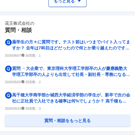
もっと見る
ワークライフバランス
女性の活躍・働きやすさ
43
件
56
件
花王株式会社
の
副業
テレワーク・リモートワーク
質問・相談
14
件
38
件
人事・評価制度
入社理由・入社後ギャップ
薬学生の方々に質問です。テスト前はいつまでバイト入ってま
27
件
22
件
すか？ 去年は7科目ほどだったので何とか乗り越えたのです
が、今年の前期は10科...
企業の選考に関するクチコミ
回答数：
2026/06/07
1
中途採用面接・選考
新卒採用面接・選考
質問 ・大企業で、東京理科大学理工学部卒の人が慶應義塾大
3
件
17
件
学理工学部卒の人よりも出世して社長・副社長・専務になるこ
とありますか？ Ya...
回答数：
2026/05/02
2
高千穂大学商学部か城西大学経済学部の学生が、新卒で次の会
社に正社員で入社できる確率は何%でしょうか？ 高千穂も城
西大学も普通の平均的な...
回答数：
2026/04/14
3
質問・相談をもっと見る