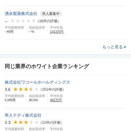
湧永製薬株式会社
求人募集中
--
（
16
件の評価）
平均残業時間
有給取得率
平均年収
--
時間
--
%
1313
万円
もっと見る
同じ業界のホワイト企業ランキング
株式会社ワコールホールディングス
3.6
（
151
件の評価）
平均残業時間
有給取得率
平均年収
5.0
時間
90.0
%
452
万円
帝人テディ株式会社
3.3
（
12
件の評価）
平均残業時間
有給取得率
平均年収