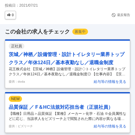
投稿日：
2021/07/21
0
違反報告
この会社の求人をチェック
募集中
正社員
茨城／神栖／設備管理・設計トイレタリー業界トップ
クラス／年休124日／基本夜勤なし／退職金制度
花王株式会社 【茨城／神栖】設備管理・設計◇トイレタリー業界トップ
クラス／年休124日／基本夜勤なし／退職金制度◎ 【仕事内容】 【茨城
／神栖】設備管理・設計◇トイレタリー業界トップクラス／年休124日
給与等の情報を見る
提供：doda
／基本夜勤なし／退職金制度◎ 【具体的な仕事内容】 【第二新卒歓迎／
休日出勤・夜勤基本なし／ビオレ・アタック・ロリエ等の製品を展開
し、普段の生活を支える日用品・化粧品メーカー／フレックス／売上1
NEW
兆5000億円超の安定基盤／マイカー通勤可】 ■採用背景： 当社の鹿島工
場は、国内生産拠点10工場の中でも、ケミカル供給拠点に位置付けられ
品質保証 ／ F＆HC法規対応担当者（正規社員）
ています。主に約6割を外販用の工業用製品（トナーバインダー、アス
【職種】日用品＞品質保証 【業種】メーカー＞化学・石油 ※会員属性な
フ
…
どに応じ、当該求人をビズリーチ上で閲覧された際に内容が異なる場合
があります 国内外における洗剤・洗剤に使用する化学物質や殺菌剤の規
給与等の情報を見る
提供：ビズリーチ
制の動向とその背景について調査する。その結果から、将来の規制を予
測し、事業影響の予測や、事業防衛につながる、より社会的に有用な規