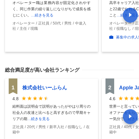
オペレーター職は業務内容が固定化されやす
高卒キャリア入社
く、同じ作業の繰り返しになりがちで成長を感
と22歳でなれる
じにくい。
…続きを見る
こと
…続きを見る
オペレーター
正社員
50代
男性
中途入
オペレーター
正
社
主任
現職
社
役職なし
現
募集中の求人
総合満足度
が高い会社ランキング
1
2
株式会社いーふらん
Apple 
4.8
4.6
給料面は説明会で説明があったがやはり周りの
世界一と言ってい
社会人の友達と比べると高すぎるので早期キャ
オファーをもらっ
リアの期
…続きを見る
ー気分で
…続きを
正社員
20代
男性
新卒入社
役職なし
在
正社員
40代
女
籍中
籍中