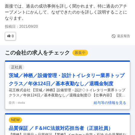
面接では、過去の成功事例を詳しく聞かれます。特に過去のアチ
ーブメントにかんして、なぜできたのかを詳しく説明することに
なります。
投稿日：
2021/09/20
0
違反報告
この会社の求人をチェック
募集中
正社員
茨城／神栖／設備管理・設計トイレタリー業界トップ
クラス／年休124日／基本夜勤なし／退職金制度
花王株式会社 【茨城／神栖】設備管理・設計◇トイレタリー業界トップ
クラス／年休124日／基本夜勤なし／退職金制度◎ 【仕事内容】 【茨城
／神栖】設備管理・設計◇トイレタリー業界トップクラス／年休124日
給与等の情報を見る
提供：doda
／基本夜勤なし／退職金制度◎ 【具体的な仕事内容】 【第二新卒歓迎／
休日出勤・夜勤基本なし／ビオレ・アタック・ロリエ等の製品を展開
し、普段の生活を支える日用品・化粧品メーカー／フレックス／売上1
NEW
兆5000億円超の安定基盤／マイカー通勤可】 ■採用背景： 当社の鹿島工
場は、国内生産拠点10工場の中でも、ケミカル供給拠点に位置付けられ
品質保証 ／ F＆HC法規対応担当者（正規社員）
ています。主に約6割を外販用の工業用製品（トナーバインダー、アス
【職種】日用品＞品質保証 【業種】メーカー＞化学・石油 ※会員属性な