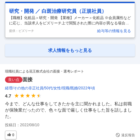
制の策定に向けた提案行う。 将来的には規制戦略の観点から事業戦略の
立案等にも関与し、直接、トップマネジメント層に対しても、意見を進
研究・開発 ／ 白斑治療研究員（正規社員）
言することもできる。将来は、スペシャリストとして工業会活動にも幅
【職種】化粧品＞研究・開発 【業種】メーカー＞化粧品 ※会員属性など
を広げて、政府などとの行政機関とも交渉していくか、洗剤以外の分野
に応じ、当該求人をビズリーチ上で閲覧された際に内容が異なる場合が
に活動の幅を広げ
…
あります 白斑疾患領域における病態解明研究から治療薬創出に至る研究
給与等の情報を見る
提供：ビズリーチ
開発を、医療機関（大学病院・クリニック）との協力体制のもとで担当
する。特に、細胞・モデル動物・患者検体を用いた分子レベルでの解析
（組織学的解析、分子プロファイリング等）を通じて、創薬ターゲット
の同定および病態マーカーの同定を推進する。さらに、実験計画の立案
求人情報をもっと見る
からデータ解析・解釈・報告までを主体的に担い、研究の加速に貢献す
る役割を期待する。 白斑疾患領域にとどまらず、当社の皮膚科学研究全
体における高度専
…
現職社員による花王株式会社の面接・選考レポート
面接
良い点
経理
その他の非正社員
50代
女性
現職
既婚
2022年頃
4.7
今まで、どんな仕事をしてきたかを主に聞かれました。私は前職
が保険業だったので、色々な面で厳しく仕事をした旨を話しまし
た。
投稿日：
2022/08/10
0
違反報告