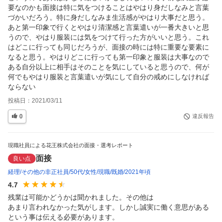
要なのかも面接は特に気をつけることはやはり身だしなみと言葉
づかいだろう。特に身だしなみま生活感がやはり大事だと思う。
あと第一印象で行くとやはり清潔感と言葉遣いが一番大きいと思
うので、やはり服装には気をつけて行った方がいいと思う。これ
はどこに行っても同じだろうが、面接の時には特に重要な要素に
なると思う。やはりどこに行っても第一印象と服装は大事なので
ある自分以上に相手はそのことを気にしていると思うので、何が
何でもやはり服装と言葉遣いが気にして自分の戒めにしなければ
ならない
投稿日：
2021/03/11
0
違反報告
現職社員による花王株式会社の面接・選考レポート
面接
良い点
経理
その他の非正社員
50代
女性
現職
既婚
2021年頃
4.7
残業は可能かどうかは聞かれました。その他は

あまり言われなかった気がします。しかし誠実に働く意思がある
という事は伝える必要があります。