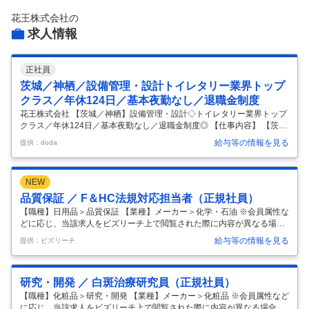
花王株式会社
の
求人情報
正社員
茨城／神栖／設備管理・設計トイレタリー業界トップ
クラス／年休124日／基本夜勤なし／退職金制度
花王株式会社 【茨城／神栖】設備管理・設計◇トイレタリー業界トップ
クラス／年休124日／基本夜勤なし／退職金制度◎ 【仕事内容】 【茨城
／神栖】設備管理・設計◇トイレタリー業界トップクラス／年休124日
給与等の情報を見る
提供：doda
／基本夜勤なし／退職金制度◎ 【具体的な仕事内容】 【第二新卒歓迎／
休日出勤・夜勤基本なし／ビオレ・アタック・ロリエ等の製品を展開
し、普段の生活を支える日用品・化粧品メーカー／フレックス／売上1
NEW
兆5000億円超の安定基盤／マイカー通勤可】 ■採用背景： 当社の鹿島工
場は、国内生産拠点10工場の中でも、ケミカル供給拠点に位置付けられ
品質保証 ／ F＆HC法規対応担当者（正規社員）
ています。主に約6割を外販用の工業用製品（トナーバインダー、アス
【職種】日用品＞品質保証 【業種】メーカー＞化学・石油 ※会員属性な
フ
…
どに応じ、当該求人をビズリーチ上で閲覧された際に内容が異なる場合
があります 国内外における洗剤・洗剤に使用する化学物質や殺菌剤の規
給与等の情報を見る
提供：ビズリーチ
制の動向とその背景について調査する。その結果から、将来の規制を予
測し、事業影響の予測や、事業防衛につながる、より社会的に有用な規
制の策定に向けた提案行う。 将来的には規制戦略の観点から事業戦略の
研究・開発 ／ 白斑治療研究員（正規社員）
立案等にも関与し、直接、トップマネジメント層に対しても、意見を進
言することもできる。将来は、スペシャリストとして工業会活動にも幅
【職種】化粧品＞研究・開発 【業種】メーカー＞化粧品 ※会員属性など
を広げて、政府などとの行政機関とも交渉していくか、洗剤以外の分野
に応じ、当該求人をビズリーチ上で閲覧された際に内容が異なる場合が