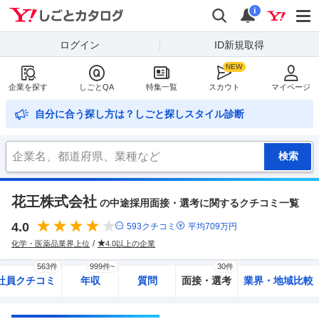
Yahoo!しごとカタログ
検索
通知
i
ログイン
ID新規取得
企業を探す
しごとQA
特集一覧
スカウト
マイページ
自分に合う探し方は？しごと探しスタイル診断
花王株式会社
の中途採用面接・選考に関するクチコミ一覧
4.0
593
クチコミ
平均
709
万円
化学・医薬品業界上位
4.0以上の企業
563件
999件~
30件
社員クチコミ
年収
質問
面接・選考
業界・地域比較