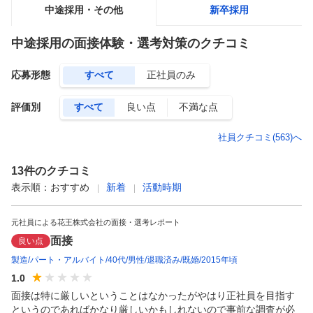
中途採用・その他
新卒採用
中途採用
の面接体験・選考対策のクチコミ
応募形態
すべて
正社員のみ
評価別
すべて
良い点
不満な点
社員クチコミ(
563
)へ
13
件のクチコミ
表示順：
おすすめ
新着
活動時期
元社員による花王株式会社の面接・選考レポート
面接
良い点
製造
パート・アルバイト
40代
男性
退職済み
既婚
2015年頃
1.0
面接は特に厳しいということはなかったがやはり正社員を目指す
というのであればかなり厳しいかもしれないので事前な調査が必