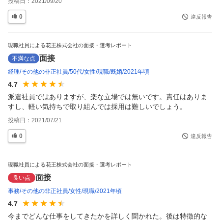
投稿日：
2021/09/20
0
違反報告
現職社員による花王株式会社の面接・選考レポート
面接
不満な点
経理
その他の非正社員
50代
女性
現職
既婚
2021年頃
4.7
派遣社員ではありますが、楽な立場では無いです。責任はありま
すし、軽い気持ちで取り組んでは採用は難しいでしょう。
投稿日：
2021/07/21
0
違反報告
現職社員による花王株式会社の面接・選考レポート
面接
良い点
事務
その他の非正社員
女性
現職
2021年頃
4.7
今までどんな仕事をしてきたかを詳しく聞かれた。後は特徴的な