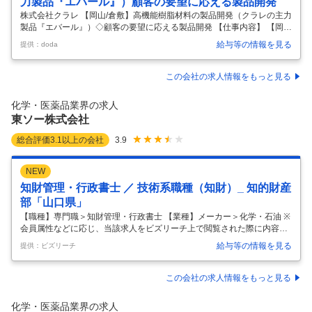
力製品『エバール』）顧客の要望に応える製品開発
株式会社クラレ 【岡山/倉敷】高機能樹脂材料の製品開発（クラレの主力
製品『エバール』）◇顧客の要望に応える製品開発 【仕事内容】 【岡
山/倉敷】高機能樹脂材料の製品開発（クラレの主力製品『エバール』）
給与等の情報を見る
提供：doda
◇顧客の要望に応える製品開発 【具体的な仕事内容】 【プライム上場／
大学院卒の社員が多数活躍◎腰を据えて製品開発に取り組める環境／将
来は新規テーマの提案・開発もお任せ予定】 ■職務内容： 当社主力製品
この会社の求人情報をもっと見る
の一つである『エバール（包装材料用途に使用されるプラスチック素
材）』の材料開発や成形加工に関する技術開発などお任せします。 ＜具
化学・医薬品業界の求人
体的な業務内容＞ ・サスティナビリティ、サーキュラーエコノミー等の
東ソー株式会社
市場要
…
総合評価
3.1
以上の会社
3.9
NEW
知財管理・行政書士 ／ 技術系職種（知財）_ 知的財産
部「山口県」
【職種】専門職＞知財管理・行政書士 【業種】メーカー＞化学・石油 ※
会員属性などに応じ、当該求人をビズリーチ上で閲覧された際に内容が
異なる場合があります ＜仕事内容＞ ・職務は、特許出願、契約、発明発
給与等の情報を見る
提供：ビズリーチ
掘などを行うリエゾン業務です。 ・研究員と直接コミュニケーションを
とり、新製品の創出に携わって頂きます。 ＜募集背景＞ 当社は総合化学
メーカーであり、３つのコア（クロル・アルカリ、石油化学、機能商
この会社の求人情報をもっと見る
品）で事業展開しており、知財部門の強化は経営の重要課題です。従来
の知財業務である既存事業の拡大や新規事業の創出に加え、新しい知財
化学・医薬品業界の求人
戦略に着手しています。知財マインドがあり、新しい取組みに挑戦でき