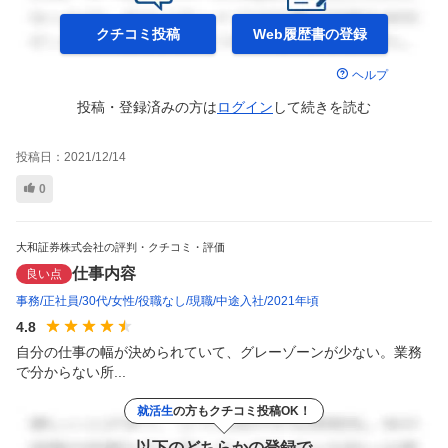
クチコミ投稿
Web履歴書の
登録
ヘルプ
投稿・登録済みの方は
ログイン
して
続きを読む
投稿日：
2021/12/14
0
大和証券株式会社の評判・クチコミ・評価
仕事内容
良い点
事務
正社員
30代
女性
役職なし
現職
中途入社
2021年頃
4.8
自分の仕事の幅が決められていて、グレーゾーンが少ない。業務
で分からない所...
就活生
の方もクチコミ投稿OK！
以下のどちらかの登録で