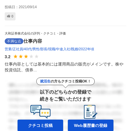
投稿日：
2021/09/14
0
大和証券株式会社の評判・クチコミ・評価
仕事内容
不満な点
営業
正社員
40代
男性
部長
現職
中途入社
既婚
2022年頃
3.2
仕事内容としては基本的には運用商品の販売がメインです。株や
投資信託、債券...
就活生
の方もクチコミ投稿OK！
以下のどちらかの登録で
続きをご覧いただけます
クチコミ投稿
Web履歴書の
登録