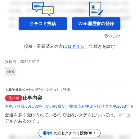
クチコミ投稿
Web履歴書の
登録
ヘルプ
投稿・登録済みの方は
ログイン
して
続きを読む
投稿日：
2024/03/12
0
大和証券株式会社の評判・クチコミ・評価
仕事内容
良い点
事務
正社員
30代
回答しない
役職なし
退職済み
中途入社
子育て中
2018年頃
派遣を多く受け入れているので社内システムについては、マニュ
アルがあるので...
選考中
の方もクチコミ投稿OK！