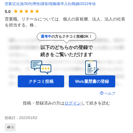
営業
正社員
30代
男性
課長
現職
新卒入社
既婚
2022年頃
5.0
営業職。リテールについては、個人の富裕層、法人、法人の社長
を担当する。株...
選考中
の方もクチコミ投稿OK！
以下のどちらかの登録で
続きをご覧いただけます
クチコミ投稿
Web履歴書の
登録
ヘルプ
投稿・登録済みの方は
ログイン
して
続きを読む
投稿日：
2022/01/02
0