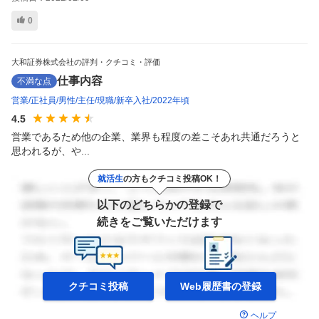
0
大和証券株式会社の評判・クチコミ・評価
仕事内容
不満な点
営業
正社員
男性
主任
現職
新卒入社
2022年頃
4.5
営業であるため他の企業、業界も程度の差こそあれ共通だろうと
思われるが、や...
就活生
の方もクチコミ投稿OK！
以下のどちらかの登録で
続きをご覧いただけます
クチコミ投稿
Web履歴書の
登録
ヘルプ