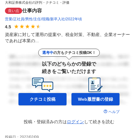
大和証券株式会社の評判・クチコミ・評価
仕事内容
良い点
営業
正社員
男性
主任
現職
新卒入社
2022年頃
4.5
資産家に対して運用の提案や、税金対策、不動産、企業オーナー
であれば本業の...
選考中
の方もクチコミ投稿OK！
以下のどちらかの登録で
続きをご覧いただけます
クチコミ投稿
Web履歴書の
登録
ヘルプ
投稿・登録済みの方は
ログイン
して
続きを読む
投稿日：
2022/02/09