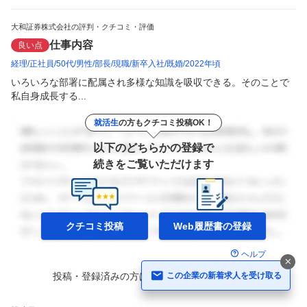
大和証券株式会社の評判・クチコミ・評価
仕事内容
良い点
経理
正社員
50代
男性
部長
現職
新卒入社
既婚
2022年頃
いろいろな部署に配属され多様な知識を吸収できる。そのことで
私自身成長する...
就活生
の方もクチコミ投稿OK！
以下のどちらかの登録で
続きをご覧いただけます
クチコミ投稿
Web履歴書の
登録
ヘルプ
投稿・登録済みの方は
ログイン
して
続きを読む
この企業の新着求人を受け取る