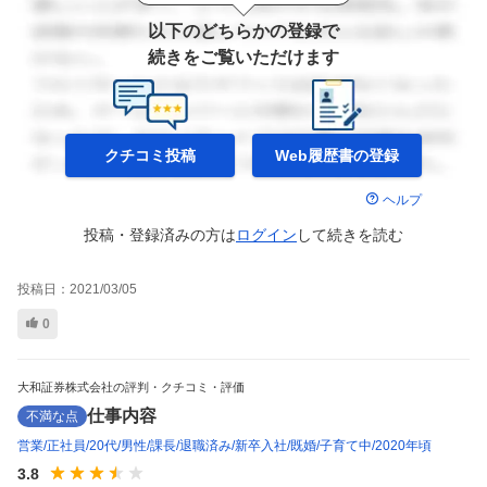
以下のどちらかの登録で
続きをご覧いただけます
クチコミ投稿
Web履歴書の
登録
ヘルプ
投稿・登録済みの方は
ログイン
して
続きを読む
投稿日：
2021/03/05
0
大和証券株式会社の評判・クチコミ・評価
仕事内容
不満な点
営業
正社員
20代
男性
課長
退職済み
新卒入社
既婚
子育て中
2020年頃
3.8