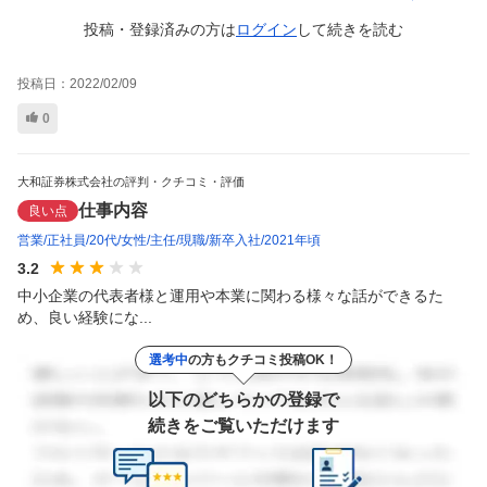
投稿・登録済みの方は
ログイン
して
続きを読む
投稿日：
2022/02/09
0
大和証券株式会社の評判・クチコミ・評価
仕事内容
良い点
営業
正社員
20代
女性
主任
現職
新卒入社
2021年頃
3.2
中小企業の代表者様と運用や本業に関わる様々な話ができるた
め、良い経験にな...
選考中
の方もクチコミ投稿OK！
以下のどちらかの登録で
続きをご覧いただけます