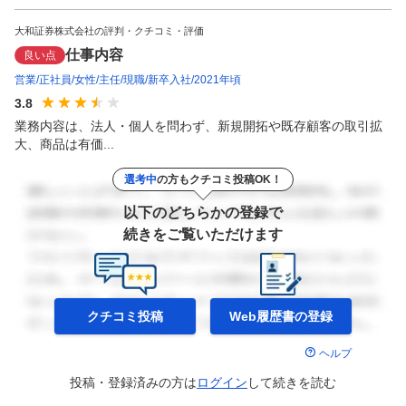
大和証券株式会社の評判・クチコミ・評価
仕事内容
良い点
営業
正社員
女性
主任
現職
新卒入社
2021年頃
3.8
業務内容は、法人・個人を問わず、新規開拓や既存顧客の取引拡
大、商品は有価...
選考中
の方もクチコミ投稿OK！
以下のどちらかの登録で
続きをご覧いただけます
クチコミ投稿
Web履歴書の
登録
ヘルプ
投稿・登録済みの方は
ログイン
して
続きを読む