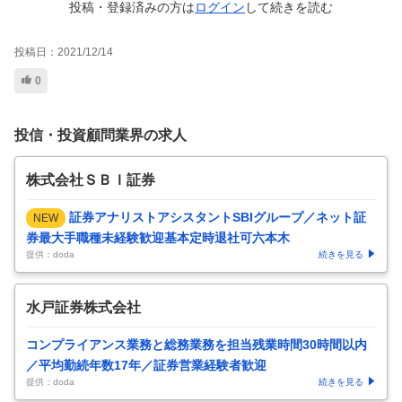
投稿・登録済みの方は
ログイン
して
続きを読む
投稿日：
2021/12/14
0
投信・投資顧問業界の求人
株式会社ＳＢＩ証券
証券アナリストアシスタントSBIグループ／ネット証
NEW
券最大手職種未経験歓迎基本定時退社可六本木
提供：doda
続きを見る
水戸証券株式会社
コンプライアンス業務と総務業務を担当残業時間30時間以内
／平均勤続年数17年／証券営業経験者歓迎
提供：doda
続きを見る