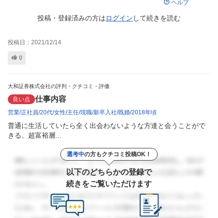
ヘルプ
投稿・登録済みの方は
ログイン
して
続きを読む
投稿日：
2021/12/14
0
大和証券株式会社の評判・クチコミ・評価
仕事内容
良い点
営業
正社員
20代
女性
主任
現職
新卒入社
既婚
2018年頃
普通に生活していたら全く出会わないような方達と会うことがで
きる。超富裕層...
選考中
の方もクチコミ投稿OK！
以下のどちらかの登録で
続きをご覧いただけます