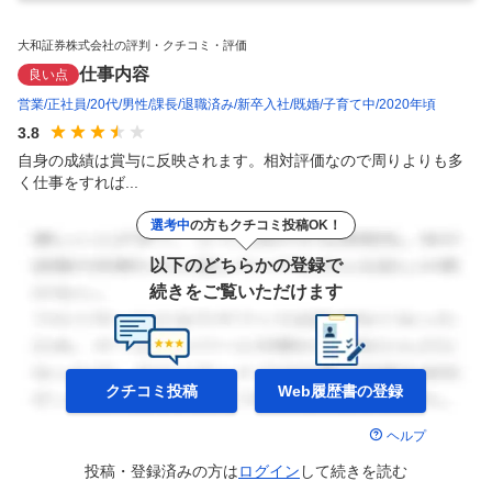
大和証券株式会社の評判・クチコミ・評価
仕事内容
良い点
営業
正社員
20代
男性
課長
退職済み
新卒入社
既婚
子育て中
2020年頃
3.8
自身の成績は賞与に反映されます。相対評価なので周りよりも多
く仕事をすれば...
選考中
の方もクチコミ投稿OK！
以下のどちらかの登録で
続きをご覧いただけます
クチコミ投稿
Web履歴書の
登録
ヘルプ
投稿・登録済みの方は
ログイン
して
続きを読む