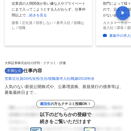
従業員の人間関係が良い嫌な人やプライベート
部門によって様々
にまで入ってこようとする人がおらず、仕事仲
ので、定まった就
間以上で
…続きを見る
がない会
…続きを
接客
正社員
回答しない
新卒入社
役職な
カスタマーサポー
し
現職
途入社
課長
退
募集中の求人
大和証券株式会社の評判・クチコミ・評価
仕事内容
不満な点
営業
正社員
20代
女性
主任
現職
新卒入社
既婚
2018年頃
人気のない新規公開株式や、公募増資株、新規発行の債券等は、
募集最終日まで...
就活生
の方もクチコミ投稿OK！
以下のどちらかの登録で
続きをご覧いただけます