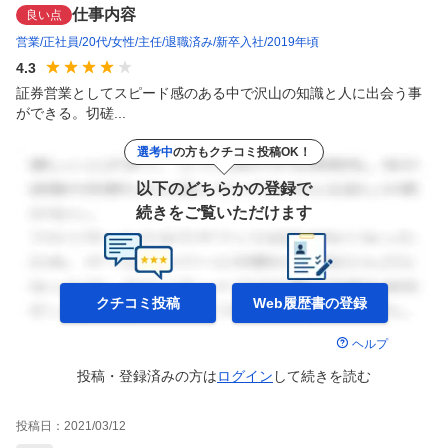
仕事内容
良い点
営業
正社員
20代
女性
主任
退職済み
新卒入社
2019年頃
4.3
証券営業としてスピード感のある中で沢山の知識と人に出会う事
ができる。切磋...
選考中
の方もクチコミ投稿OK！
以下のどちらかの登録で
続きをご覧いただけます
クチコミ投稿
Web履歴書の
登録
ヘルプ
投稿・登録済みの方は
ログイン
して
続きを読む
投稿日：
2021/03/12