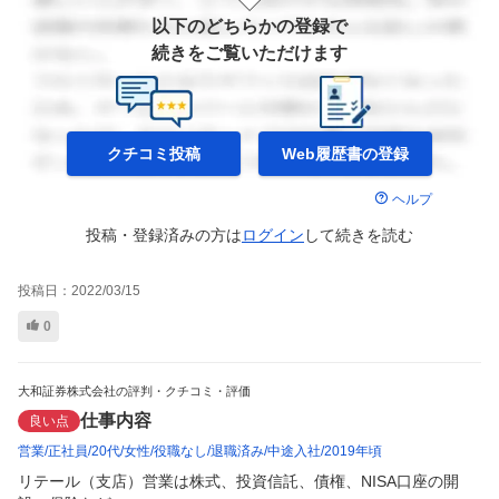
以下のどちらかの登録で
続きをご覧いただけます
クチコミ投稿
Web履歴書の
登録
ヘルプ
投稿・登録済みの方は
ログイン
して
続きを読む
投稿日：
2022/03/15
0
大和証券株式会社の評判・クチコミ・評価
仕事内容
良い点
営業
正社員
20代
女性
役職なし
退職済み
中途入社
2019年頃
リテール（支店）営業は株式、投資信託、債権、NISA口座の開