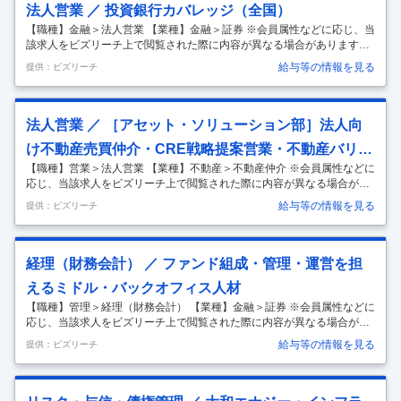
法人営業 ／ 投資銀行カバレッジ（全国）
【職種】金融＞法人営業 【業種】金融＞証券 ※会員属性などに応じ、当
該求人をビズリーチ上で閲覧された際に内容が異なる場合があります
【会社概要】 〇 大和証券グループは、リテール、ホールセール、アセッ
給与等の情報を見る
提供：ビズリーチ
ト・マネジメント、投資事業を中心に、日本全国と世界24ヶ国・地域に
拠点を持つ総合証券グループ。また、社会課題の解決や成長投資とし
て、FinTech、ヘルスケア、エネルギー・インフラ、農業など多様な分
野にも投資 〇 投資銀行業務においては、企業の資金調達やM&A（合
法人営業 ／ ［アセット・ソリューション部］法人向
併・買収）やIPOに関するアドバイザリーサービスを提供。深い市場理
け不動産売買仲介・CRE戦略提案営業・不動産バリュ
解とグローバルなネットワークを活かした、クライアントに対する最適
な戦略
…
【職種】営業＞法人営業 【業種】不動産＞不動産仲介 ※会員属性などに
エーション業務
応じ、当該求人をビズリーチ上で閲覧された際に内容が異なる場合があ
ります 当社は2030年に目指す姿を経営ビジョン「2030Vision」に、ま
給与等の情報を見る
提供：ビズリーチ
た重点分野への具体的な取組みを中期経営計画の３つの基本方針として
「クライアントファーストとクオリティNo.1の実現」、「ハイブリッド
戦略による新たな資金循環の確立」、「デジタルとリアルのベストミッ
クスの追求」を掲げています。 超一流の企業となるべく、「役職員が誠
経理（財務会計） ／ ファンド組成・管理・運営を担
実で崇高な倫理観と高い専門能力を持ち、お客様はもちろん 、役職員同
えるミドル・バックオフィス人材
士やその家族ひいては社会全体から信頼され尊敬されていること」、
…
【職種】管理＞経理（財務会計） 【業種】金融＞証券 ※会員属性などに
応じ、当該求人をビズリーチ上で閲覧された際に内容が異なる場合があ
ります グループ会社への出向ポジションです。 【職務概要】 当社の運
給与等の情報を見る
提供：ビズリーチ
営するファンドの新規組成、組成後の管理・運営担当として、主に以下
の業務を担っていただきます。 ・ファンド（有責組合等）の組成 ・私募
関連業務 ・ファンド経理・決算書作成 ・出資者向け報告書の作成 ・資
金決済・現物管理 ・当局（金融庁、国在庁等）への報告 【役割の詳細】