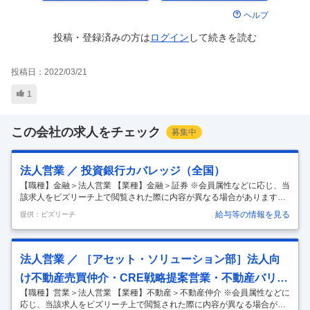
ヘルプ
投稿・登録済みの方は
ログイン
して
続きを読む
投稿日：
2022/03/21
1
この会社の求人をチェック
募集中
法人営業 ／ 投資銀行カバレッジ（全国）
【職種】金融＞法人営業 【業種】金融＞証券 ※会員属性などに応じ、当
該求人をビズリーチ上で閲覧された際に内容が異なる場合があります
【会社概要】 〇 大和証券グループは、リテール、ホールセール、アセッ
給与等の情報を見る
提供：ビズリーチ
ト・マネジメント、投資事業を中心に、日本全国と世界24ヶ国・地域に
拠点を持つ総合証券グループ。また、社会課題の解決や成長投資とし
て、FinTech、ヘルスケア、エネルギー・インフラ、農業など多様な分
野にも投資 〇 投資銀行業務においては、企業の資金調達やM&A（合
法人営業 ／ ［アセット・ソリューション部］法人向
併・買収）やIPOに関するアドバイザリーサービスを提供。深い市場理
け不動産売買仲介・CRE戦略提案営業・不動産バリュ
解とグローバルなネットワークを活かした、クライアントに対する最適
な戦略
…
【職種】営業＞法人営業 【業種】不動産＞不動産仲介 ※会員属性などに
エーション業務
応じ、当該求人をビズリーチ上で閲覧された際に内容が異なる場合があ