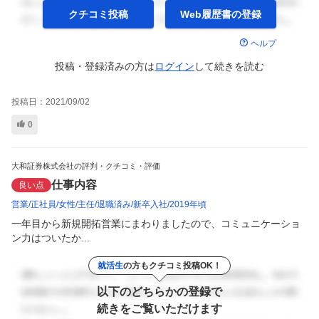
クチコミ投稿
Web履歴書の
登録
ヘルプ
投稿・登録済みの方は
ログイン
して
続きを読む
投稿日：
2021/09/02
0
大和証券株式会社の評判・クチコミ・評価
仕事内容
良い点
営業
正社員
女性
主任
退職済み
新卒入社
2019年頃
一年目から新規開拓営業にまわりましたので、コミュニケーショ
ン力はついたか...
就活生
の方もクチコミ投稿OK！
以下のどちらかの登録で
続きをご覧いただけます