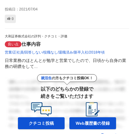
投稿日：
2021/07/04
0
大和証券株式会社の評判・クチコミ・評価
仕事内容
良い点
営業
正社員
回答しない
役職なし
退職済み
新卒入社
2018年頃
日常業務のほとんとが勉学と営業でしたので、日頃から自身の業
務の研鑽をして...
就活生
の方もクチコミ投稿OK！
以下のどちらかの登録で
続きをご覧いただけます
クチコミ投稿
Web履歴書の
登録