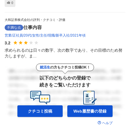
0
大和証券株式会社の評判・クチコミ・評価
仕事内容
不満な点
営業
正社員
20代
女性
主任
現職
新卒入社
2021年頃
3.2
求められるのは日々の数字、次の数字であり、その目標のため努
力しますが、ま...
就活生
の方もクチコミ投稿OK！
以下のどちらかの登録で
続きをご覧いただけます
クチコミ投稿
Web履歴書の
登録
ヘルプ