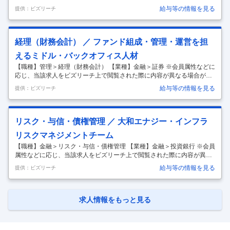
ります 当社は2030年に目指す姿を経営ビジョン「2030Vision」に、ま
給与等の情報を見る
提供：ビズリーチ
た重点分野への具体的な取組みを中期経営計画の３つの基本方針として
「クライアントファーストとクオリティNo.1の実現」、「ハイブリッド
戦略による新たな資金循環の確立」、「デジタルとリアルのベストミッ
クスの追求」を掲げています。 超一流の企業となるべく、「役職員が誠
経理（財務会計） ／ ファンド組成・管理・運営を担
実で崇高な倫理観と高い専門能力を持ち、お客様はもちろん 、役職員同
えるミドル・バックオフィス人材
士やその家族ひいては社会全体から信頼され尊敬されていること」、
…
【職種】管理＞経理（財務会計） 【業種】金融＞証券 ※会員属性などに
応じ、当該求人をビズリーチ上で閲覧された際に内容が異なる場合があ
ります グループ会社への出向ポジションです。 【職務概要】 当社の運
給与等の情報を見る
提供：ビズリーチ
営するファンドの新規組成、組成後の管理・運営担当として、主に以下
の業務を担っていただきます。 ・ファンド（有責組合等）の組成 ・私募
関連業務 ・ファンド経理・決算書作成 ・出資者向け報告書の作成 ・資
金決済・現物管理 ・当局（金融庁、国在庁等）への報告 【役割の詳細】
リスク・与信・債権管理 ／ 大和エナジー・インフラ
当社で運営するファンドの組成・管理をご担当いただきます。OJT、研
リスクマネジメントチーム
修、上席者からのサポートを受けながら独力での業務遂行を目指します
…
【職種】金融＞リスク・与信・債権管理 【業種】金融＞投資銀行 ※会員
属性などに応じ、当該求人をビズリーチ上で閲覧された際に内容が異な
る場合があります "グループ会社への出向ポジションです 【ポジショ
給与等の情報を見る
提供：ビズリーチ
ン】 投資リスク管理、即戦力プレーヤー 【当初配属予定部署】大和エナ
ジー・インフラ(株) ※大和証券より出向 【業務内容】 大和エナジー・イ
ンフラを中心とした大和証券グループオルタナティブ・アセットメネジ
メント部門のリスク管理業務 再生可能エネルギー・インフラ投資等の投
求人情報をもっと見る
資審査、期中モニタリング、投資案件の評価などリスク管理業務全般"
…