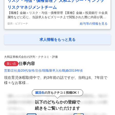
リスク・与信・債権管理 ／ 大和エナジー・インフラ
当社で運営するファンドの組成・管理をご担当いただきます。OJT、研
リスクマネジメントチーム
修、上席者からのサポートを受けながら独力での業務遂行を目指します
…
【職種】金融＞リスク・与信・債権管理 【業種】金融＞投資銀行 ※会員
属性などに応じ、当該求人をビズリーチ上で閲覧された際に内容が異な
る場合があります "グループ会社への出向ポジションです 【ポジショ
給与等の情報を見る
提供：ビズリーチ
ン】 投資リスク管理、即戦力プレーヤー 【当初配属予定部署】大和エナ
ジー・インフラ(株) ※大和証券より出向 【業務内容】 大和エナジー・イ
ンフラを中心とした大和証券グループオルタナティブ・アセットメネジ
メント部門のリスク管理業務 再生可能エネルギー・インフラ投資等の投
求人情報をもっと見る
資審査、期中モニタリング、投資案件の評価などリスク管理業務全般"
…
大和証券株式会社の評判・クチコミ・評価
仕事内容
良い点
営業
正社員
20代
女性
主任
現職
新卒入社
既婚
2019年頃
現在育児休暇取得中で、約3年前の話ですが、当時は6、7年目で
様々なお客様...
就活生
の方もクチコミ投稿OK！
以下のどちらかの登録で
続きをご覧いただけます