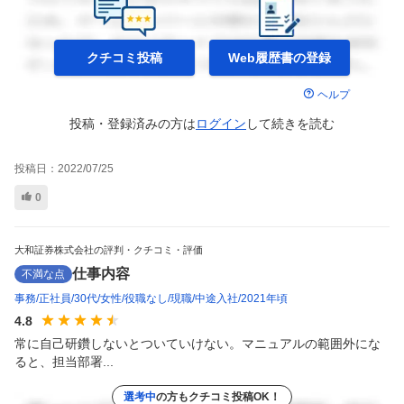
クチコミ投稿
Web履歴書の
登録
ヘルプ
投稿・登録済みの方は
ログイン
して
続きを読む
投稿日：
2022/07/25
0
大和証券株式会社の評判・クチコミ・評価
仕事内容
不満な点
事務
正社員
30代
女性
役職なし
現職
中途入社
2021年頃
4.8
常に自己研鑽しないとついていけない。マニュアルの範囲外にな
ると、担当部署...
選考中
の方もクチコミ投稿OK！