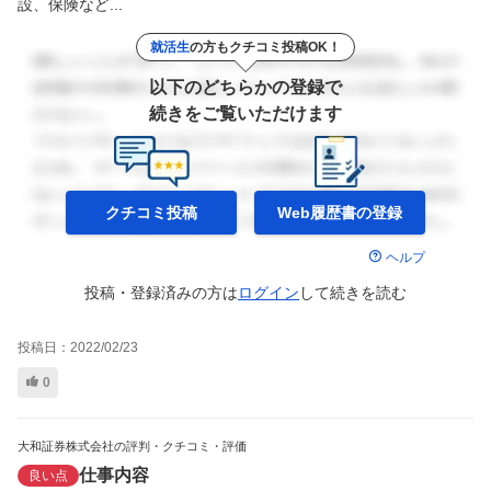
設、保険など...
就活生
の方もクチコミ投稿OK！
以下のどちらかの登録で
続きをご覧いただけます
クチコミ投稿
Web履歴書の
登録
ヘルプ
投稿・登録済みの方は
ログイン
して
続きを読む
投稿日：
2022/02/23
0
大和証券株式会社の評判・クチコミ・評価
仕事内容
良い点