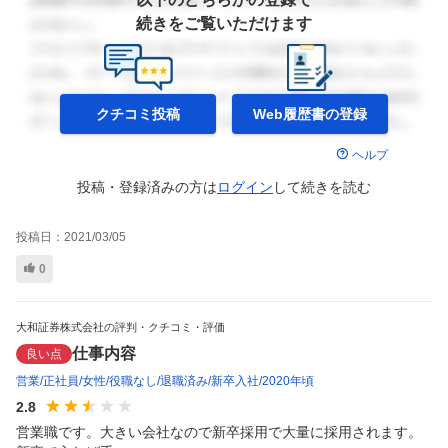
続きをご覧いただけます
クチコミ投稿
Web履歴書の
登録
ヘルプ
投稿・登録済みの方は
ログイン
して
続きを読む
投稿日：
2021/03/05
0
大和証券株式会社の評判・クチコミ・評価
仕事内容
良い点
営業
正社員
女性
役職なし
退職済み
新卒入社
2020年頃
2.8
営業職です。大きい会社なので新卒採用で大量に採用されます。