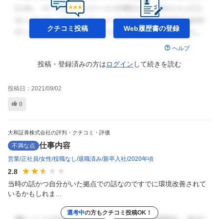
クチコミ投稿
Web履歴書の
登録
ヘルプ
投稿・登録済みの方は
ログイン
して
続きを読む
投稿日：
2021/09/02
0
大和証券株式会社の評判・クチコミ・評価
仕事内容
不満な点
営業
正社員
女性
役職なし
退職済み
新卒入社
2020年頃
2.8
当時の話かつ自分がいた拠点での話なのですでに環境改善されて
いるかもしれま...
選考中
の方もクチコミ投稿OK！