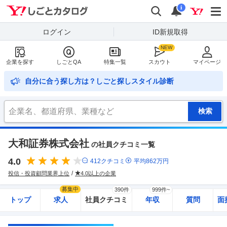
Yahoo!しごとカタログ
検索
通知
i
ログイン
ID新規取得
企業を探す
しごとQA
特集一覧
スカウト
マイページ
自分に合う探し方は？しごと探しスタイル診断
大和証券株式会社
の社員クチコミ一覧
4.0
412
クチコミ
平均
862
万円
投信・投資顧問業界上位
4.0以上の企業
募集中
390件
999件~
トップ
求人
社員クチコミ
年収
質問
面