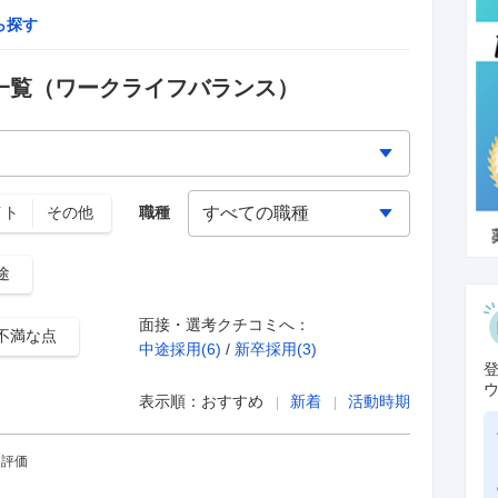
ら探す
一覧
（ワークライフバランス）
イト
その他
職種
途
面接・選考クチコミへ：
不満な点
中途採用(
6
)
/
新卒採用(
3
)
表示順：
おすすめ
新着
活動時期
・評価