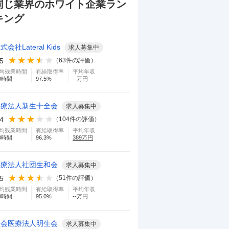
同じ業界のホワイト企業ラン
キング
式会社Lateral Kids
求人募集中
.5
（
63
件の評価）
均残業時間
有給取得率
平均年収
0
時間
97.5
%
--万円
医療法人新生十全会
求人募集中
.4
（
104
件の評価）
均残業時間
有給取得率
平均年収
0
時間
96.3
%
389
万円
医療法人社団生和会
求人募集中
.5
（
51
件の評価）
均残業時間
有給取得率
平均年収
0
時間
95.0
%
--万円
社会医療法人明生会
求人募集中