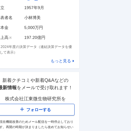
設立
1957年9月
代表者名
小林博美
資本金
5,000万円
売上高
197.20億円
※
※
2024
年度の決算データ（連結決算データを優
して表示）
もっと見る
新着クチコミや新着Q&Aなどの
最新情報
をメールで受け取れます！
株式会社江東微生物研究所
を
フォローする
現在機能改善のためメール配信を一時停止しており
す。再開の時期が決まりましたら改めてお知らせい