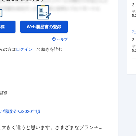
3
平
5.
投稿
Web履歴書の
登録
ヘルプ
3
平
みの方は
ログイン
して
続きを読む
5.
・評価
い
退職済み
2020年頃
大きく違うと思います。さまざまなブランチ...