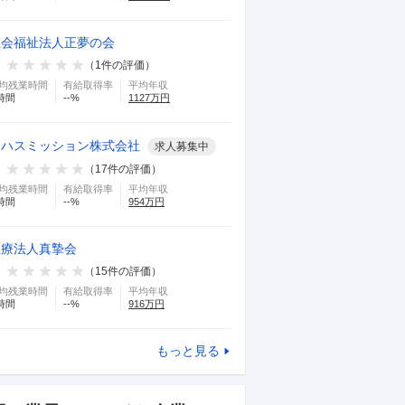
社会福祉法人正夢の会
（
1
件の評価）
均残業時間
有給取得率
平均年収
時間
--
%
1127
万円
ロハスミッション株式会社
求人募集中
（
17
件の評価）
均残業時間
有給取得率
平均年収
時間
--
%
954
万円
医療法人真摯会
（
15
件の評価）
均残業時間
有給取得率
平均年収
時間
--
%
916
万円
もっと見る