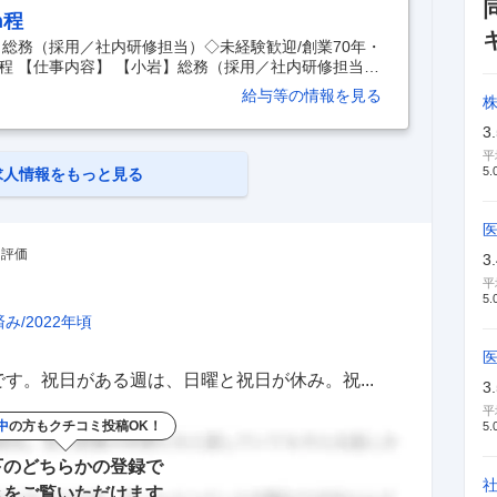
h程
総務（採用／社内研修担当）◇未経験歓迎/創業70年・
h程 【仕事内容】 【小岩】総務（採用／社内研修担当）
境の検査会社/平均残業15h程 【具体的な仕事内容】
給与等の情報を見る
株
7年創業衛生検査業界のパイオニア企業／月平均残業15
域に根差したきめこまやかなサービスを提供し、医療や環
3
です／民間・公共ともにサービス提供実績があり、景
平
社総務における採用・研修担当として主に新卒採用や社員
5.
求人情報をもっと見る
・評価
3
平
5.
済み
2022年頃
す。祝日がある週は、日曜と祝日が休み。祝...
3
平
中
の方もクチコミ投稿OK！
5.
下のどちらかの登録で
きをご覧いただけます