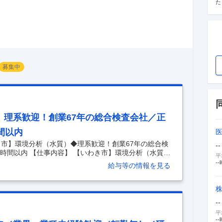
た
募集中
）理系歓迎！創業67年の総合検査会社／正
間以内
き市】環境分析（水質）◆理系歓迎！創業67年の総合検
--
時間以内 【仕事内容】 【いわき市】環境分析（水質）
平
社／正社員／転勤なし／残業10時間以内 【具体的な仕
--
給与等の情報を見る
勤可能（敷地内駐車場あり）／分析業務未経験の方も０
業60年以上の安定経営／残業月平均5～10時間】 血
・食品衛生検査等の受託を主要事業とする当社にて水
■業務内容：ラボでの検査業務 〈一日の流れ〉 ◇検体
--
平
--