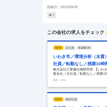
投稿日：
2022/09/28
1
この会社の求人をチェック
NEW
正社員
未経験OK
いわき市／環境分析（水質
社員／転勤なし／残業10時
株式会社江東微生物研究所 【いわ
査会社／正社員／転勤なし／残業10
◆理系歓迎！創業67年の総合検査会
提供：doda
事内容】 【資格不問／マイカー通
からスキルを習得可能／異動なし／創
液検査などの臨床検査や、水質検査
質検査の分析業務をお任せします。 
受付・振り
…
NEW
契約社員