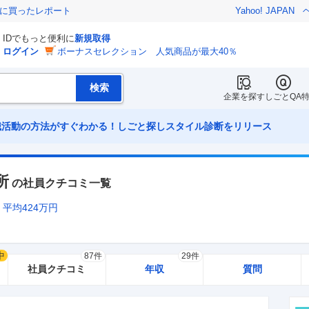
際に買ったレポート
Yahoo! JAPAN
IDでもっと便利に
新規取得
ログイン
ボーナスセレクション 人気商品が最大40％
企業を探す
しごとQA
職活動の方法がすぐわかる！しごと探しスタイル診断をリリース
所
の社員クチコミ一覧
平均
424
万円
中
87件
29件
社員クチコミ
年収
質問