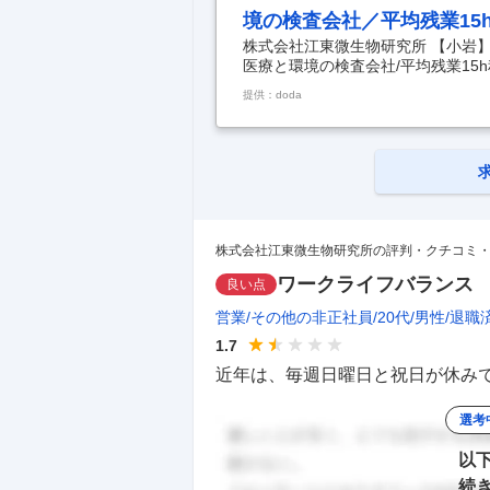
境の検査会社／平均残業15
株式会社江東微生物研究所 【小岩】
医療と環境の検査会社/平均残業15
◇未経験歓迎/創業70年・医療と環
提供：doda
【採用・研修業務未経験歓迎／195
時間程／社員数1000名規模／地
境の分野で人々の健康を支える企業
気変動に強い】 ■業務内容： 本
教育
…
株式会社江東微生物研究所の評判・クチコミ
ワークライフバランス
良い点
営業
その他の非正社員
20代
男性
退職
1.7
近年は、毎週日曜日と祝日が休みで
選考
以
続