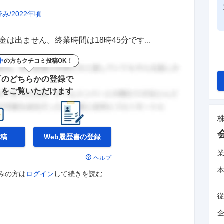
済み
2022年頃
は出ません。終業時間は18時45分です...
中
の方もクチコミ投稿OK！
下のどちらかの登録で
きをご覧いただけます
投稿
Web履歴書の
登録
ヘルプ
みの方は
ログイン
して
続きを読む
企