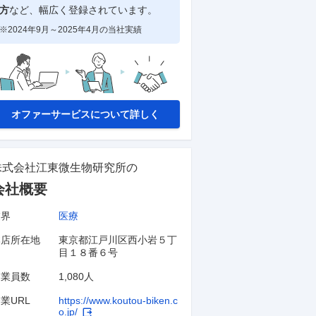
方
など、幅広く登録されています。
※2024年9月～2025年4月の当社実績
オファーサービスについて詳しく
株式会社江東微生物研究所
の
会社概要
業界
医療
本店所在地
東京都江戸川区西小岩５丁
目１８番６号
従業員数
1,080人
業URL
https://www.koutou-biken.c
o.jp/