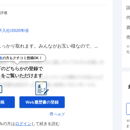
・評価
卒入社
2020年頃
っかり取れます。みんながお互い様なので、...
先
生
の方もクチコミ投稿OK！
下のどちらかの登録で
きをご覧いただけます
投稿
Web履歴書の
登録
ヘルプ
※
みの方は
ログイン
して
続きを読む
ま