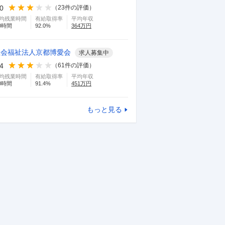
.0
（
23
件の評価）
均残業時間
有給取得率
平均年収
0
時間
92.0
%
364
万円
社会福祉法人京都博愛会
求人募集中
.4
（
61
件の評価）
均残業時間
有給取得率
平均年収
0
時間
91.4
%
451
万円
もっと見る