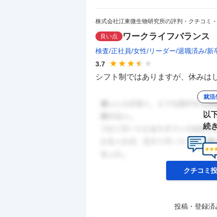
株式会社江東微生物研究所の評判・クチコミ
ワークライフバランス
良い点
検査
正社員
女性
リーダー
退職済み
新
3.7
シフト制ではありますが、休みはし
就活
以
続
クチコミ
投稿・登録済