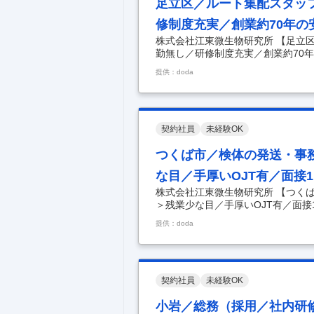
足立区／ルート集配スタッ
修制度充実／創業約70年の
株式会社江東微生物研究所 【足立
勤無し／研修制度充実／創業約70年
フ＜業界・業種未経験歓迎＞◆転勤
提供：doda
な仕事内容】 【創業約70年・従業
多数／業界・業種未経験歓迎／入社後
0件ほどの医療機関に訪問していた
たデータのお届けをお任せします。
関もすべて既
…
契約社員
未経験OK
つくば市／検体の発送・事
な目／手厚いOJT有／面接
株式会社江東微生物研究所 【つく
＞残業少な目／手厚いOJT有／面接
未経験歓迎・第二新卒歓迎＞残業少な
提供：doda
【従業員1000名以上、創業約70
勤のみ／正社員登用率ほぼ100%】
くメインラボの検体発送、事務業務
業もほぼない働きやすい環境です。 
らの
…
契約社員
未経験OK
小岩／総務（採用／社内研