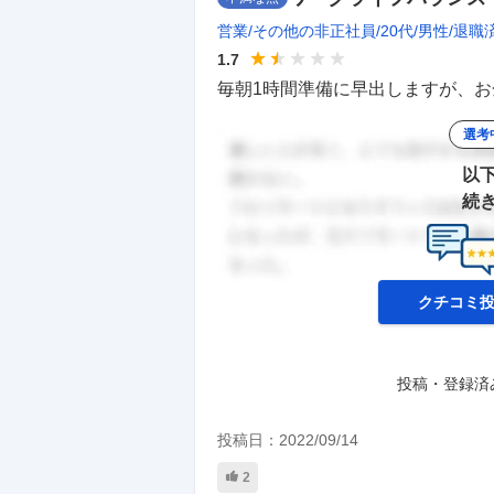
営業
その他の非正社員
20代
男性
退職
1.7
毎朝1時間準備に早出しますが、お金
選考
以
続
クチコミ
投稿・登録済
投稿日：
2022/09/14
2