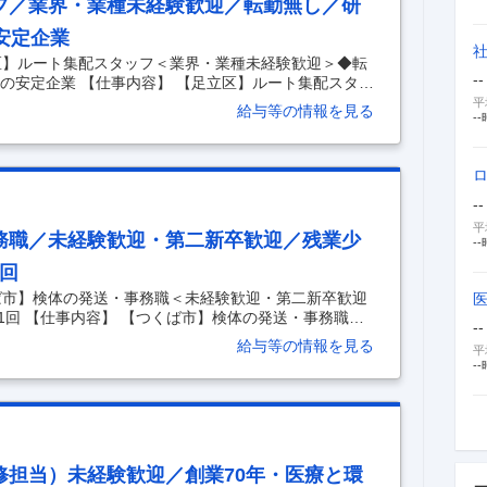
フ／業界・業種未経験歓迎／転勤無し／研
安定企業
区】ルート集配スタッフ＜業界・業種未経験歓迎＞◆転
--
の安定企業 【仕事内容】 【足立区】ルート集配スタッ
無し／研修制度充実／創業約70年の安定企業 【具体的
平
給与等の情報を見る
--
員1000人超えの安定企業／ノルマ無し／正社員登用実績
手厚い育成環境あり】 ■職務内容 ◇1日当たり平均2
だき、臨床検査の検体の受け取り、当社で測定・分析し
追っていただく数字やノルマはなく、訪問する医療機
--
平
務職／未経験歓迎・第二新卒歓迎／残業少
--
1回
ば市】検体の発送・事務職＜未経験歓迎・第二新卒歓迎
1回 【仕事内容】 【つくば市】検体の発送・事務職＜
--
目／手厚いOJT有／面接1回 【具体的な仕事内容】
給与等の情報を見る
平
年の老舗企業／業種・業界未経験歓迎／残業ほぼ無し／日
--
 ■業務概要 当社中央研究所つくばにて、100名以上が働
を担当いただきます。基本的には日勤のみであり、残
■業務詳細 ・預かった検体の発送 ・クリニックなどか
修担当）未経験歓迎／創業70年・医療と環