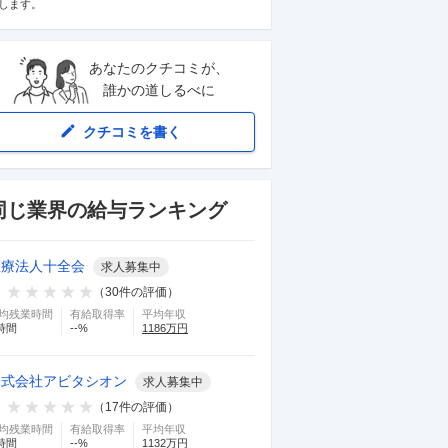
します。
あなたのクチコミが、
誰かの道しるべに
クチコミを書く
同じ業界の給与ランキング
医療法人十全会
求人募集中
（
30
件の評価）
均残業時間
有給取得率
平均年収
時間
--
%
1186
万円
株式会社アビタシオン
求人募集中
（
17
件の評価）
均残業時間
有給取得率
平均年収
時間
--
%
1132
万円