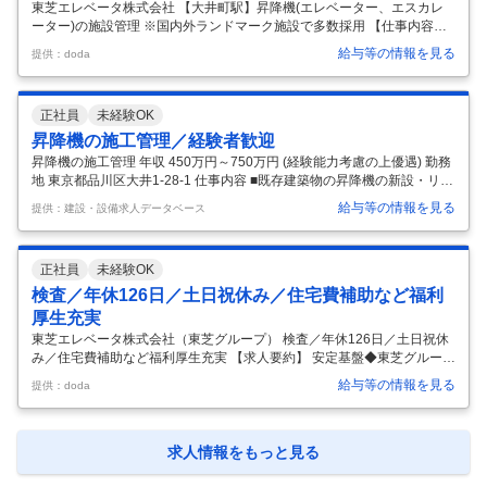
東芝エレベータ株式会社 【大井町駅】昇降機(エレベーター、エスカレ
ーター)の施設管理 ※国内外ランドマーク施設で多数採用 【仕事内容】
【大井町駅】昇降機(エレベーター、エスカレーター)の施設管理 ※国内
給与等の情報を見る
提供：doda
外ランドマーク施設で多数採用 【具体的な仕事内容】 【オフィス、高層
マンション、駅や病院など、国内外の施設で当社のエレベーター、エス
カレーターが多数採用されています／平均勤続年数19.6年】 ■業務概
正社員
未経験OK
要： 昇降機(エレベーター・エスカレーター)の新設もしくはリニューア
ル工事の施工管理を行います。 ・工事の事前調査、事前手配 ・営業、技
昇降機の施工管理／経験者歓迎
術など他部署との折衝、調整 ・工事スタート後の監督、監理など
…
昇降機の施工管理 年収 450万円～750万円 (経験能力考慮の上優遇) 勤務
地 東京都品川区大井1-28-1 仕事内容 ■既存建築物の昇降機の新設・リニ
ューアル工事の施工管理を担当していただきます。 【具体的には】 同社
給与等の情報を見る
提供：建設・設備求人データベース
の主力事業は、昇降機を納入している顧客を中心に、マンション・オフ
ィスビル・商業施設等の設備全般のリニューアル工事を受注していま
す。 顧客のニーズによっては新設工事の受注もあり、その担当をしてい
正社員
未経験OK
ただく可能性もあります。（新設工事では下請け、リニューアル工事で
は元請け工事を多く受注しています） ・案件種類：マンションやオフィ
検査／年休126日／土日祝休み／住宅費補助など福利
スビル等 ・製品：東芝製品の昇降機 ・案件エリア：東京都
…
厚生充実
東芝エレベータ株式会社（東芝グループ） 検査／年休126日／土日祝休
み／住宅費補助など福利厚生充実 【求人要約】 安定基盤◆東芝グループ
の一員として昇降機業界を牽引 技術を磨く◆独自の研修センターや資格
給与等の情報を見る
提供：doda
取得サポート有 働きやすさ◆年休126日・土日祝休み・福利厚生充実 12
万台のエレベーター・エスカレーターの安全を守る スキルとスケールを
広げ、将来も求められる技術者へ 電気や機械に関する知識・経験を深め
るほど、 「スキルの範囲をもっと広げてみたい」 「よりスケールの大き
求人情報をもっと見る
い場所で活躍したい」 「将来も確実に求められる分野を手掛けたい」 と