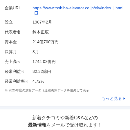
企業URL
https://www.toshiba-elevator.co.jp/elv/index_j.html
設立
1967年2月
代表者名
鈴木正広
資本金
214億700万円
決算月
3
月
売上高
1744.03億円
※
経常利益
82.32億円
※
経常利益率
4.72%
※
※
2025
年度の決算データ（連結決算データを優先して表示）
もっと見る
新着クチコミや新着Q&Aなどの
最新情報
をメールで受け取れます！