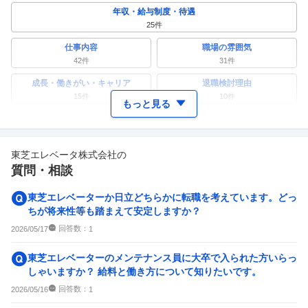
年収・給与制度・待遇
25
件
仕事内容
職場の雰囲気
42
件
31
件
成長・働きがい・キャリア
退職検討理由
15
件
10
件
もっと見る
ワークライフバランス
女性の活躍・働きやすさ
22
件
10
件
東芝エレベータ株式会社
の
副業
テレワーク・リモートワーク
質問・相談
5
件
6
件
人事・評価制度
入社理由・入社後ギャップ
東芝エレベーターか日立どちらかに転職を考えています。どっ
11
件
8
件
ちが将来性等も踏まえて安定しますか？
企業の選考に関するクチコミ
回答数：
2026/05/17
1
中途採用面接・選考
新卒採用面接・選考
東芝エレベーターのメンテナンス員に大卒で入られた方いらっ
2
件
2
件
しゃいますか？ 給料と働き方について知りたいです。
回答数：
2026/05/16
1