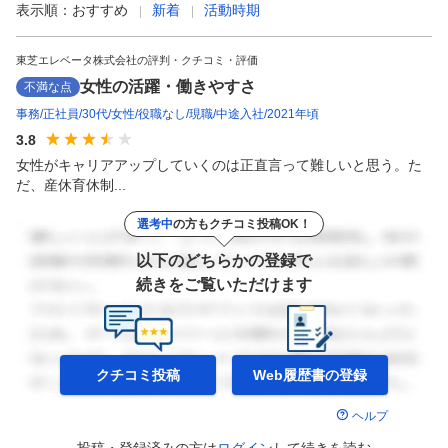
表示順：
おすすめ
新着
活動時期
東芝エレベータ株式会社の評判・クチコミ・評価
女性の活躍・働きやすさ
不満な点
事務
正社員
30代
女性
役職なし
現職
中途入社
2021年頃
3.8
女性がキャリアアップしていくのは正直言って難しいと思う。た
だ、産休育休制...
選考中
の方もクチコミ投稿OK！
以下のどちらかの登録で
続きをご覧いただけます
クチコミ投稿
Web履歴書の
登録
ヘルプ
投稿・登録済みの方は
ログイン
して
続きを読む