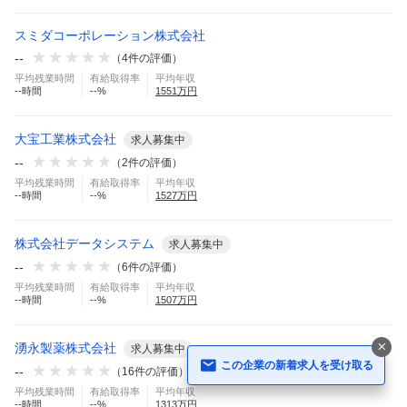
スミダコーポレーション株式会社
--
（
4
件の評価）
平均残業時間
有給取得率
平均年収
--
時間
--
%
1551
万円
大宝工業株式会社
求人募集中
--
（
2
件の評価）
平均残業時間
有給取得率
平均年収
--
時間
--
%
1527
万円
株式会社データシステム
求人募集中
--
（
6
件の評価）
平均残業時間
有給取得率
平均年収
--
時間
--
%
1507
万円
湧永製薬株式会社
求人募集中
この企業の新着求人を受け取る
--
（
16
件の評価）
平均残業時間
有給取得率
平均年収
--
時間
--
%
1313
万円