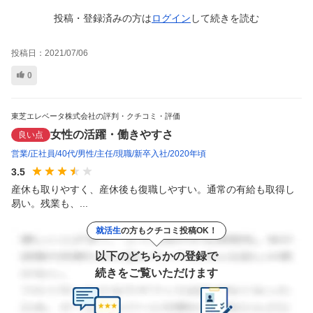
投稿・登録済みの方は
ログイン
して
続きを読む
投稿日：
2021/07/06
0
東芝エレベータ株式会社の評判・クチコミ・評価
女性の活躍・働きやすさ
良い点
営業
正社員
40代
男性
主任
現職
新卒入社
2020年頃
3.5
産休も取りやすく、産休後も復職しやすい。通常の有給も取得し
易い。残業も、...
就活生
の方もクチコミ投稿OK！
以下のどちらかの登録で
続きをご覧いただけます