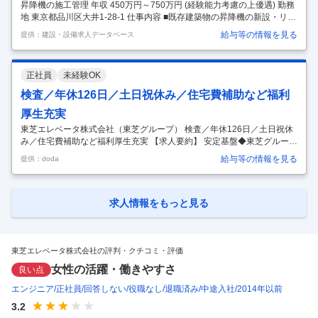
昇降機の施工管理 年収 450万円～750万円 (経験能力考慮の上優遇) 勤務
地 東京都品川区大井1-28-1 仕事内容 ■既存建築物の昇降機の新設・リニ
ューアル工事の施工管理を担当していただきます。 【具体的には】 同社
給与等の情報を見る
提供：建設・設備求人データベース
の主力事業は、昇降機を納入している顧客を中心に、マンション・オフ
ィスビル・商業施設等の設備全般のリニューアル工事を受注していま
す。 顧客のニーズによっては新設工事の受注もあり、その担当をしてい
正社員
未経験OK
ただく可能性もあります。（新設工事では下請け、リニューアル工事で
は元請け工事を多く受注しています） ・案件種類：マンションやオフィ
検査／年休126日／土日祝休み／住宅費補助など福利
スビル等 ・製品：東芝製品の昇降機 ・案件エリア：東京都
…
厚生充実
東芝エレベータ株式会社（東芝グループ） 検査／年休126日／土日祝休
み／住宅費補助など福利厚生充実 【求人要約】 安定基盤◆東芝グループ
の一員として昇降機業界を牽引 技術を磨く◆独自の研修センターや資格
給与等の情報を見る
提供：doda
取得サポート有 働きやすさ◆年休126日・土日祝休み・福利厚生充実 12
万台のエレベーター・エスカレーターの安全を守る スキルとスケールを
広げ、将来も求められる技術者へ 電気や機械に関する知識・経験を深め
るほど、 「スキルの範囲をもっと広げてみたい」 「よりスケールの大き
求人情報をもっと見る
い場所で活躍したい」 「将来も確実に求められる分野を手掛けたい」 と
思うようになった、そんな方へ。 昇降機業界を最前線でリード
…
東芝エレベータ株式会社の評判・クチコミ・評価
女性の活躍・働きやすさ
良い点
エンジニア
正社員
回答しない
役職なし
退職済み
中途入社
2014年以前
3.2