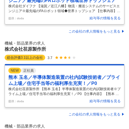
ジニア／最先端のFAロボット領域世界トップシェア
株式会社ダイフク 【滋賀／近江八幡】物流・搬送システムのサービスエ
ンジニア※最先端のFAロボット領域◆世界トップシェア 【仕事内容】
【滋賀／近江八幡】物流・搬送システムのサービスエンジニア※最先端
給与等の情報を見る
提供：doda
のFAロボット領域◆世界トップシェア 【具体的な仕事内容】 ～ほとん
どの国内メーカーに納入されている商材／世界No.1の売上を誇るマテハ
ンの大手プライム上場メーカー～ ■ポジション説明 一般製造業や物流業
この会社の求人情報をもっと見る
界向けに導入される物流・搬送システムのサービスエンジニアとして、
従事いただきます。 お客様の窓口として長期的な信頼関係を築きなが
機械・部品業界の求人
ら、大規模かつ高度な設備の維持・改善に関わることで、技術力を磨き
株式会社荏原製作所
成長で
…
総合評価
3.1
以上の会社
3.7
NEW
正社員
熊本 玉名／半導体製造装置の社内試験技術者／プライ
ム上場／住宅手当等の福利厚生充実！／P0
株式会社荏原製作所 【熊本 玉名】半導体製造装置の社内試験技術者※プ
ライム上場／住宅手当等の福利厚生充実！／P0 【仕事内容】 【熊本 玉
名】半導体製造装置の社内試験技術者※プライム上場／住宅手当等の福
給与等の情報を見る
提供：doda
利厚生充実！／P0 【具体的な仕事内容】 【安定経営基盤×半導体装置の
成長事業】【福利厚生・住宅補助充実】～世界シェア2位！主力製品半
導体製造装置（CMP）・ドライ真空ポンプ／最も成長投資が集中する半
この会社の求人情報をもっと見る
導体領域で、グローバル市場に直結したビジネスに携わる～ ■概要： 半
導体製造装置の組立・配線および試験工程の業務をお任せします。 入社
機械・部品業界の求人
後はまず社内での試験業務に従事いただきますが、将来的には組立・配