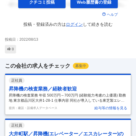
クチコミ投稿
Web履歴書の
登録
ヘルプ
投稿・登録済みの方は
ログイン
して
続きを読む
投稿日：
2022/08/13
0
この会社の求人をチェック
募集中
正社員
昇降機の検査業務／経験者歓迎
昇降機の検査業務 年収 500万円～700万円 (経験能力考慮の上優遇) 勤務
地 東京都品川区大井1-28-1 仕事内容 同社が導入している東芝製エレベ
ーター・エスカレーターに対し、建築基準法に基づいて定期検査を行
給与等の情報を見る
提供：建設・設備求人データベース
い、性能や安全性をの確認業務を担当していただきます。 【具体的に
は】 ■制御装置や電気系統の点検・測定(絶縁抵抗測定など) ■巻き上げ
機、ワイヤーロープ、走行路などの部品の点検 ■ピット内部の点検 ■動
正社員
作状況の確認 ■検査結果の記録や報告書作成 ■行政庁への報告業務 など
※不具合や異常の発見時には、その場で修理・調整ができそうなもので
大井町駅／昇降機(エレベーター／エスカレーター)の