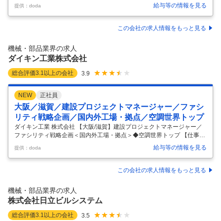
兵庫・高砂市◆機電知見を活かす◎発電プラントオペレーター◆年休12
給与等の情報を見る
提供：doda
6日／土日祝◆業界大手重工メーカー 【具体的な仕事内容】 ◆業務内
容： GTCC発電プラントでのガスタービンの燃焼状態チェック及び最適
な燃焼チューニングに従事します。 具体的には ・燃焼プロセスの監視と
この会社の求人情報をもっと見る
分析: ガスタービン燃焼器の燃焼プロセスをリアルタイムで監視し、デー
タを収集・分析して性能の向上を図ります ・燃焼調整の実施: ガスター
機械・部品業界の求人
ビン燃焼器の安定した燃焼状態を維持し、燃焼効率を最大化するた
…
ダイキン工業株式会社
総合評価
3.1
以上の会社
3.9
NEW
正社員
大阪／滋賀／建設プロジェクトマネージャー／ファシ
リティ戦略企画／国内外工場・拠点／空調世界トップ
ダイキン工業 株式会社 【大阪/滋賀】建設プロジェクトマネージャー／
ファシリティ戦略企画＜国内外工場・拠点＞◆空調世界トップ 【仕事内
容】 【大阪/滋賀】建設プロジェクトマネージャー／ファシリティ戦略企
給与等の情報を見る
提供：doda
画＜国内外工場・拠点＞◆空調世界トップ 【具体的な仕事内容】 【担当
業務】 ダイキングループのグローバルに広がる生産工場・開発拠点にお
いて建設（建築・電気・設備）担当としてのプロマネ・設計スペックイ
この会社の求人情報をもっと見る
ン業務および既存ファシリティーのCRE戦略（企業不動産戦略）の立案
等をカーボンニュートラル等の社会的背景も踏まえながら現地メンバー
機械・部品業界の求人
とともに企画立案を行う業務です。 また国内既存工場において、従来設
株式会社日立ビルシステム
備管
…
総合評価
3.1
以上の会社
3.5