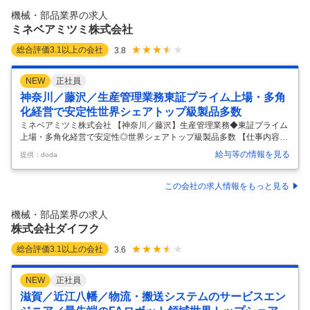
思うようになった、そんな方へ。 昇降機業界を最前線でリード
…
機械・部品業界の求人
ミネベアミツミ株式会社
総合評価
3.1
以上の会社
3.8
NEW
正社員
神奈川／藤沢／生産管理業務東証プライム上場・多角
化経営で安定性世界シェアトップ級製品多数
ミネベアミツミ株式会社 【神奈川／藤沢】生産管理業務◆東証プライム
上場・多角化経営で安定性◎世界シェアトップ級製品多数 【仕事内容】
【神奈川／藤沢】生産管理業務◆東証プライム上場・多角化経営で安定
給与等の情報を見る
提供：doda
性◎世界シェアトップ級製品多数 【具体的な仕事内容】 ～売上高1.5兆
円・14期連続過去最高売上更新中・ベアリング・モーター・センサー・
半導体まで手掛ける世界でも珍しい総合精密部品メーカー/世界シェアト
この会社の求人情報をもっと見る
ップクラス多数～ ◆業務内容 ・藤沢製造部門の製品出荷業務 客先ごと
に指定納品書を作成し出荷業務と出荷処理の対応 ・防衛品年次契約品の
機械・部品業界の求人
出荷準備と証憑類作成 各年度ごとの防衛省契約アイテムの個装数量デー
株式会社ダイフク
…
総合評価
3.1
以上の会社
3.6
NEW
正社員
滋賀／近江八幡／物流・搬送システムのサービスエン