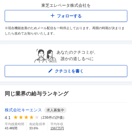
東芝エレベータ株式会社
を
フォローする
※現在機能改善のためメール配信を一時停止しております。再開の時期が決まりま
したら改めてお知らせいたします。
あなたのクチコミが、
誰かの道しるべに
クチコミを書く
同じ業界の給与ランキング
株式会社キーエンス
求人募集中
4.1
（
236
件の評価）
平均残業時間
有給取得率
平均年収
43.4
時間
33.6
%
1567
万円