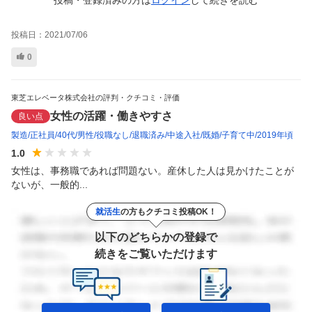
投稿日：
2021/07/06
0
東芝エレベータ株式会社の評判・クチコミ・評価
女性の活躍・働きやすさ
良い点
製造
正社員
40代
男性
役職なし
退職済み
中途入社
既婚
子育て中
2019年頃
1.0
女性は、事務職であれば問題ない。産休した人は見かけたことが
ないが、一般的...
就活生
の方もクチコミ投稿OK！
以下のどちらかの登録で
続きをご覧いただけます