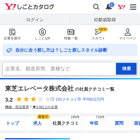
Yahoo!しごとカタログ
検索
通知
i
ログイン
ID新規取得
企業を探す
しごとQA
特集一覧
スカウト
マイページ
自分に合う探し方は？しごと探しスタイル診断
東芝エレベータ株式会社
の社員クチコミ一覧
3.2
191
クチコミ
平均
622
万円
機械・部品業界
3.0以上の企業
募集中
185件
726件
トップ
求人
社員クチコミ
年収
質問
面