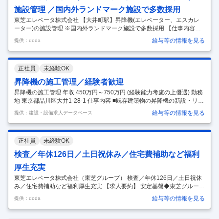
あれば適宜対応。別途での対応が必要なケースであれ
…
施設管理 ／国内外ランドマーク施設で多数採用
東芝エレベータ株式会社 【大井町駅】昇降機(エレベーター、エスカレ
ーター)の施設管理 ※国内外ランドマーク施設で多数採用 【仕事内容】
【大井町駅】昇降機(エレベーター、エスカレーター)の施設管理 ※国内
給与等の情報を見る
提供：doda
外ランドマーク施設で多数採用 【具体的な仕事内容】 【オフィス、高層
マンション、駅や病院など、国内外の施設で当社のエレベーター、エス
カレーターが多数採用されています／平均勤続年数19.6年】 ■業務概
正社員
未経験OK
要： 昇降機(エレベーター・エスカレーター)の新設もしくはリニューア
ル工事の施工管理を行います。 ・工事の事前調査、事前手配 ・営業、技
昇降機の施工管理／経験者歓迎
術など他部署との折衝、調整 ・工事スタート後の監督、監理など
…
昇降機の施工管理 年収 450万円～750万円 (経験能力考慮の上優遇) 勤務
地 東京都品川区大井1-28-1 仕事内容 ■既存建築物の昇降機の新設・リニ
ューアル工事の施工管理を担当していただきます。 【具体的には】 同社
給与等の情報を見る
提供：建設・設備求人データベース
の主力事業は、昇降機を納入している顧客を中心に、マンション・オフ
ィスビル・商業施設等の設備全般のリニューアル工事を受注していま
す。 顧客のニーズによっては新設工事の受注もあり、その担当をしてい
正社員
未経験OK
ただく可能性もあります。（新設工事では下請け、リニューアル工事で
は元請け工事を多く受注しています） ・案件種類：マンションやオフィ
検査／年休126日／土日祝休み／住宅費補助など福利
スビル等 ・製品：東芝製品の昇降機 ・案件エリア：東京都
…
厚生充実
東芝エレベータ株式会社（東芝グループ） 検査／年休126日／土日祝休
み／住宅費補助など福利厚生充実 【求人要約】 安定基盤◆東芝グループ
の一員として昇降機業界を牽引 技術を磨く◆独自の研修センターや資格
給与等の情報を見る
提供：doda
取得サポート有 働きやすさ◆年休126日・土日祝休み・福利厚生充実 12
万台のエレベーター・エスカレーターの安全を守る スキルとスケールを