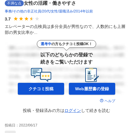
女性の活躍・働きやすさ
不満な点
事務
その他の非正社員
20代
女性
退職済み
2014年以前
3.7
エレベーターの点検員は多分全員が男性なので、人数的にも上層
部の男女比率か...
選考中
の方もクチコミ投稿OK！
以下のどちらかの登録で
続きをご覧いただけます
クチコミ投稿
Web履歴書の
登録
ヘルプ
投稿・登録済みの方は
ログイン
して
続きを読む
投稿日：
2022/06/17