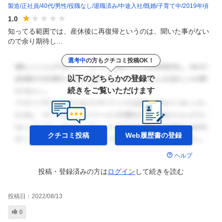
製造
正社員
40代
男性
役職なし
退職済み
中途入社
既婚
子育て中
2019年頃
1.0
知ってる範囲では、産休後に再復帰というのは、聞いた事がない
ので余り期待し...
選考中
の方もクチコミ投稿OK！
以下のどちらかの登録で
続きをご覧いただけます
クチコミ投稿
Web履歴書の
登録
ヘルプ
投稿・登録済みの方は
ログイン
して
続きを読む
投稿日：
2022/08/13
0