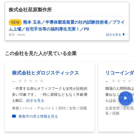
株式会社荏原製作所
熊本 玉名／半導体製造装置の社内試験技術者／プライ
NEW
ム上場／住宅手当等の福利厚生充実！／P0
提供：doda
続きを見る
この会社を見た人が見ている企業
株式会社ヒダロジスティックス
リコーインダ
--
--
・作業する側もオフィスワークも女性が比較的
職場の人間関係は
多い印象です。 ・特に派閥などもなく年齢層
兼ねなく話しが出
も幅広
…続きを見る
らは企
…続きを見
事務
パート・アルバイト
30代
女性
現職
生産管理
正社員
長
現職
募集中の求人情報を見る