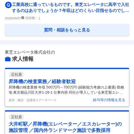
工業高校に通っているものです。東芝エレベータに高卒で入社
するのはありでしょうか？年収はどのくらい目指せるのでしょ
うか？ できれば高卒で...
回答数：
2026/04/07
1
質問・相談をもっと見る
東芝エレベータ株式会社
の
求人情報
正社員
昇降機の検査業務／経験者歓迎
昇降機の検査業務 年収 500万円～700万円 (経験能力考慮の上優遇) 勤務
地 東京都品川区大井1-28-1 仕事内容 同社が導入している東芝製エレベ
ーター・エスカレーターに対し、建築基準法に基づいて定期検査を行
給与等の情報を見る
提供：建設・設備求人データベース
い、性能や安全性をの確認業務を担当していただきます。 【具体的に
は】 ■制御装置や電気系統の点検・測定(絶縁抵抗測定など) ■巻き上げ
機、ワイヤーロープ、走行路などの部品の点検 ■ピット内部の点検 ■動
正社員
作状況の確認 ■検査結果の記録や報告書作成 ■行政庁への報告業務 など
※不具合や異常の発見時には、その場で修理・調整ができそうなもので
大井町駅／昇降機(エレベーター／エスカレーター)の
あれば適宜対応。別途での対応が必要なケースであれ
…
施設管理 ／国内外ランドマーク施設で多数採用