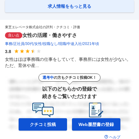
広げ、将来も求められる技術者へ 電気や機械に関する知識・経験を深め
るほど、 「スキルの範囲をもっと広げてみたい」 「よりスケールの大き
求人情報をもっと見る
い場所で活躍したい」 「将来も確実に求められる分野を手掛けたい」 と
思うようになった、そんな方へ。 昇降機業界を最前線でリード
…
東芝エレベータ株式会社の評判・クチコミ・評価
女性の活躍・働きやすさ
良い点
事務
正社員
30代
女性
役職なし
現職
中途入社
2021年頃
3.8
女性はほぼ事務職の仕事をしていて、事務所には女性が少ない。
ただ、育休や産...
選考中
の方もクチコミ投稿OK！
以下のどちらかの登録で
続きをご覧いただけます
クチコミ投稿
Web履歴書の
登録
ヘルプ