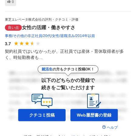
0
東芝エレベータ株式会社の評判・クチコミ・評価
女性の活躍・働きやすさ
良い点
事務
その他の非正社員
20代
女性
退職済み
2014年以前
3.7
契約社員ではいなかったが、正社員では産休・育休取得者が多
く、時短勤務者も...
就活生
の方もクチコミ投稿OK！
以下のどちらかの登録で
続きをご覧いただけます
クチコミ投稿
Web履歴書の
登録
ヘルプ