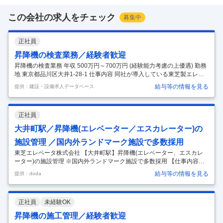
この会社の求人をチェック
募集中
正社員
昇降機の検査業務／経験者歓迎
昇降機の検査業務 年収 500万円～700万円 (経験能力考慮の上優遇) 勤務
地 東京都品川区大井1-28-1 仕事内容 同社が導入している東芝製エレベ
ーター・エスカレーターに対し、建築基準法に基づいて定期検査を行
給与等の情報を見る
提供：建設・設備求人データベース
い、性能や安全性をの確認業務を担当していただきます。 【具体的に
は】 ■制御装置や電気系統の点検・測定(絶縁抵抗測定など) ■巻き上げ
機、ワイヤーロープ、走行路などの部品の点検 ■ピット内部の点検 ■動
正社員
作状況の確認 ■検査結果の記録や報告書作成 ■行政庁への報告業務 など
※不具合や異常の発見時には、その場で修理・調整ができそうなもので
大井町駅／昇降機(エレベーター／エスカレーター)の
あれば適宜対応。別途での対応が必要なケースであれ
…
施設管理 ／国内外ランドマーク施設で多数採用
東芝エレベータ株式会社 【大井町駅】昇降機(エレベーター、エスカレ
ーター)の施設管理 ※国内外ランドマーク施設で多数採用 【仕事内容】
【大井町駅】昇降機(エレベーター、エスカレーター)の施設管理 ※国内
給与等の情報を見る
提供：doda
外ランドマーク施設で多数採用 【具体的な仕事内容】 【オフィス、高層
マンション、駅や病院など、国内外の施設で当社のエレベーター、エス
カレーターが多数採用されています／平均勤続年数19.6年】 ■業務概
正社員
未経験OK
要： 昇降機(エレベーター・エスカレーター)の新設もしくはリニューア
ル工事の施工管理を行います。 ・工事の事前調査、事前手配 ・営業、技
昇降機の施工管理／経験者歓迎
術など他部署との折衝、調整 ・工事スタート後の監督、監理など
…