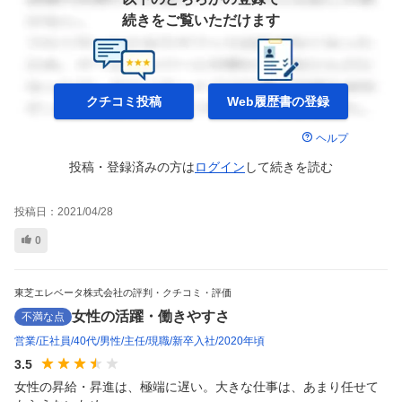
続きをご覧いただけます
クチコミ投稿
Web履歴書の
登録
ヘルプ
投稿・登録済みの方は
ログイン
して
続きを読む
投稿日：
2021/04/28
0
東芝エレベータ株式会社の評判・クチコミ・評価
女性の活躍・働きやすさ
不満な点
営業
正社員
40代
男性
主任
現職
新卒入社
2020年頃
3.5
女性の昇給・昇進は、極端に遅い。大きな仕事は、あまり任せて