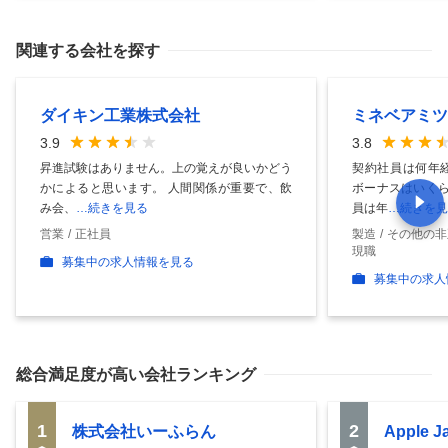
関連する会社を探す
ダイキン工業株式会社
ミネベアミツ
3.9
3.8
昇進試験はありません。上の覚えが良いかどう
契約社員は何年
かによると思います。 人間関係が重要で、飲
ボーナスはいくら
み会、
…続きを見る
員は年
…続きを見
営業
正社員
製造
その他の非
現職
募集中の求人情報を見る
募集中の求人
総合満足度
が高い会社ランキング
1
2
株式会社いーふらん
Apple 