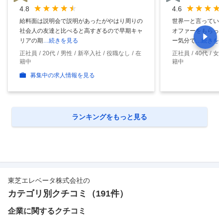
4.8
4.6
給料面は説明会で説明があったがやはり周りの
世界一と言ってい
社会人の友達と比べると高すぎるので早期キャ
オファーをもらっ
リアの期
…続きを見る
ー気分で
…続きを
正社員
20代
男性
新卒入社
役職なし
在
正社員
40代
女
籍中
籍中
募集中の求人情報を見る
ランキングをもっと見る
東芝エレベータ株式会社
の
カテゴリ別クチコミ（
191
件）
企業に関するクチコミ