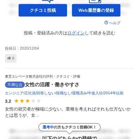
クチコミ投稿
Web履歴書の
登録
ヘルプ
投稿・登録済みの方は
ログイン
して
続きを読む
投稿日：
2020/12/04
0
東芝エレベータ株式会社の評判・クチコミ・評価
女性の活躍・働きやすさ
不満な点
エンジニア
正社員
回答しない
役職なし
退職済み
中途入社
2014年以前
3.2
女性の就労者が極端に少ない。業種を考えればそれも仕方ないか
とは思うが、女...
選考中
の方もクチコミ投稿OK！
以下のどちらかの登録で