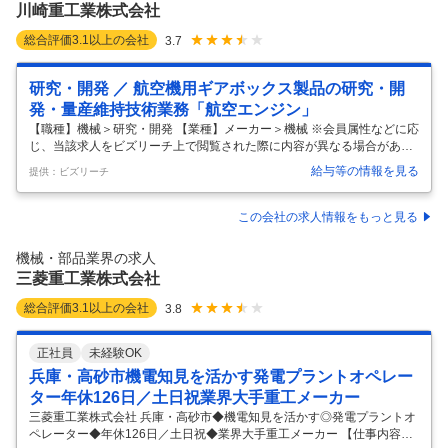
川崎重工業株式会社
…
総合評価
3.1
以上の会社
3.7
研究・開発 ／ 航空機用ギアボックス製品の研究・開
発・量産維持技術業務「航空エンジン」
【職種】機械＞研究・開発 【業種】メーカー＞機械 ※会員属性などに応
じ、当該求人をビズリーチ上で閲覧された際に内容が異なる場合があり
ます 航空機用ギアボックス製品（下記参照）に関わる研究・開発・量産
給与等の情報を見る
提供：ビズリーチ
維持技術業務として以下のような業務に関わって頂きます。 ～具体的に
は～ 1.技術研究・開発・要素および実証試験等 ・次世代航空機エンジン
用ファン駆動ギアシステムの設計及び製造技術研究及び開発（ギヤ、滑
この会社の求人情報をもっと見る
り軸受、潤滑システム、オイルシステム、構造最適化等） ・CVTを利用
した民間航空機向け製品の技術開発（航空機向け発電機及び空調システ
機械・部品業界の求人
ム等） 2.量産維持技術業務等 ・設計変更検討、妥当性検証、認定・承認
三菱重工業株式会社
…
総合評価
3.1
以上の会社
3.8
正社員
未経験OK
兵庫・高砂市機電知見を活かす発電プラントオペレー
ター年休126日／土日祝業界大手重工メーカー
三菱重工業株式会社 兵庫・高砂市◆機電知見を活かす◎発電プラントオ
ペレーター◆年休126日／土日祝◆業界大手重工メーカー 【仕事内容】