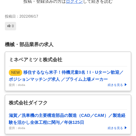
投稿・登録済みの方は
ログイン
して
続きを読む
投稿日：
2022/06/17
0
機械・部品業界の求人
ミネベアミツミ株式会社
移住するなら米子！待機児童0名！I・Uターン歓迎／
NEW
ポジションマッチング求人 ／プライム上場メーカー
提供：doda
続きを見る
株式会社ダイフク
滋賀／洗車機の主要構造部品の製造（CAD／CAM）／製造経
験を活かし全体工程に関与／年休125日
提供：doda
続きを見る