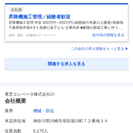
正社員
昇降機施工管理／経験者歓迎
昇降機施工管理 年収 400万円～850万円 (経験能力考慮の上優遇) 勤務地
千葉県柏市柏4-8-1 柏東口金子ビル 仕事内容 ■建物の新築工事に伴う新
設工事、および、既存の建物のリニューアル工事における昇降機施工の
給与等の情報を見る
提供：建設・設備求人データベース
現場管理を担当していただきます。 【具体的には】 ・昇降機工事現場施
工前の現場調査、元請や顧客との打合せ ・元請官公庁工事の現場代理人
・安全書類、施工計画の作成 ・部品、機材などの手配 ・施工中現場の安
この会社の求人情報をもっと見る
全・品質・工程管理など 必要な資格・経験 【必須要件】 ■以下いずれか
に該当する方 ・機電系の履修経験のある方 ・施工管理や設備管理経験の
ある方 【歓迎要件】 ・施工管理・現場代
…
関連する求人を見る
東芝エレベータ株式会社
の
会社概要
業界
機械・部品
本店所在地
神奈川県川崎市幸区堀川町７２番地３４
従業員数
5,175人