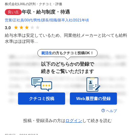
株式会社LIXILの評判・クチコミ・評価
年収・給与制度・待遇
良い点
営業
正社員
30代
男性
課長
現職
新卒入社
2021年頃
3.0
給与水準は安定しているため、同業他社メーカーと比べても給料
水準はほぼ同等...
就活生
の方もクチコミ投稿OK！
以下のどちらかの登録で
続きをご覧いただけます
クチコミ投稿
Web履歴書の
登録
ヘルプ
投稿・登録済みの方は
ログイン
して
続きを読む