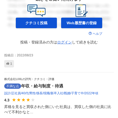
クチコミ投稿
Web履歴書の
登録
ヘルプ
投稿・登録済みの方は
ログイン
して
続きを読む
投稿日：
2022/08/23
1
株式会社LIXILの評判・クチコミ・評価
年収・給与制度・待遇
不満な点
設計
正社員
40代
男性
係長
現職
新卒入社
既婚
子育て中
2022年頃
4.3
昇格を見ると買収された側にいた社員は、買収した側の社員に比
べて不利かなと...