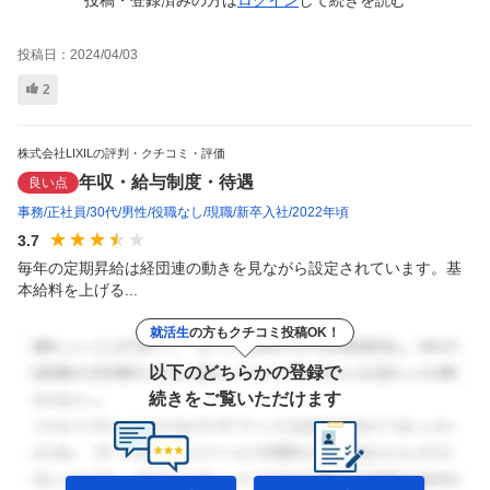
投稿日：
2024/04/03
2
株式会社LIXILの評判・クチコミ・評価
年収・給与制度・待遇
良い点
事務
正社員
30代
男性
役職なし
現職
新卒入社
2022年頃
3.7
毎年の定期昇給は経団連の動きを見ながら設定されています。基
本給料を上げる...
就活生
の方もクチコミ投稿OK！
以下のどちらかの登録で
続きをご覧いただけます