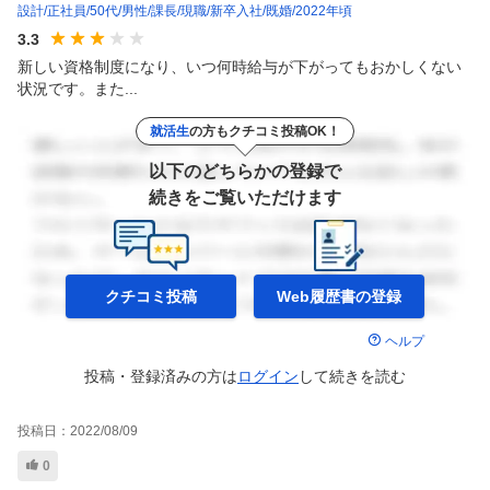
設計
正社員
50代
男性
課長
現職
新卒入社
既婚
2022年頃
3.3
新しい資格制度になり、いつ何時給与が下がってもおかしくない
状況です。また...
就活生
の方もクチコミ投稿OK！
以下のどちらかの登録で
続きをご覧いただけます
クチコミ投稿
Web履歴書の
登録
ヘルプ
投稿・登録済みの方は
ログイン
して
続きを読む
投稿日：
2022/08/09
0