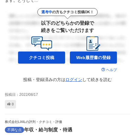
ます。どうして...
選考中
の方もクチコミ投稿OK！
以下のどちらかの登録で
続きをご覧いただけます
クチコミ投稿
Web履歴書の
登録
ヘルプ
投稿・登録済みの方は
ログイン
して
続きを読む
投稿日：
2022/08/17
0
株式会社LIXILの評判・クチコミ・評価
年収・給与制度・待遇
不満な点