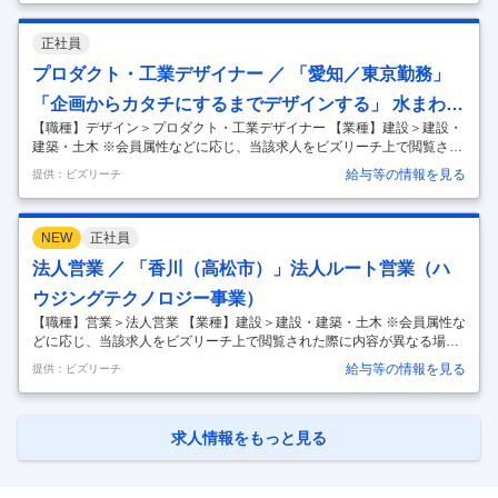
改善をリードします。 ・LIXILの品質を支える重要なミッションを推進
する標準推進グループの一員として、組織全体の品質向上、品質技術の
正社員
全社導入に向けたリードを牽引します。 【入社後携わる担当業務詳細】
入社後は、標準推進グループの一員として、トイレ、水栓、浴室などの
プロダクト・工業デザイナー ／ 「愛知／東京勤務」
多岐にわたる水まわり製品のモノづくりプロセス(企画⇒設計⇒検証⇒品
「企画からカタチにするまでデザインする」 水まわり
質評
…
【職種】デザイン＞プロダクト・工業デザイナー 【業種】建設＞建設・
製品のプロダクトデザイナー／週2～3回リモート勤務
建築・土木 ※会員属性などに応じ、当該求人をビズリーチ上で閲覧され
可
た際に内容が異なる場合があります 私たちが求めているのは、世界の
給与等の情報を見る
提供：ビズリーチ
人々の生活をより快適に、そして美しく変えていきたいという情熱を持
ったプロダクトデザイナーです。 ■ミッション ・LIXILのデザイン部門
は、グローバルに展開するLIXILブランドのデザイン戦略を担っていま
NEW
正社員
す。 ・生活者視点に立ち、革新的な技術と創造性を融合させ、世界中の
人々の生活を豊かにする、魅力的な製品を生み出すことを目指していま
法人営業 ／ 「香川（高松市）」法人ルート営業（ハ
す。 ・多様性と個性を尊重し、自由な発想を奨励するオープンな雰囲気
ウジングテクノロジー事業）
です
…
【職種】営業＞法人営業 【業種】建設＞建設・建築・土木 ※会員属性な
どに応じ、当該求人をビズリーチ上で閲覧された際に内容が異なる場合
があります 「世界中の誰もが願う、豊かで快適な住まいの実現」 LIXIL
給与等の情報を見る
提供：ビズリーチ
は日本のものづくりの伝統を礎に、世界をリードする技術やイノベーシ
ョンで、日々の暮らしの課題を解決する高品質な製品をグローバルに提
供しています。 今回はハウジングテクノロジー事業で新たなメンバーを
募集します。 ■職務概要 当社の営業職として、窓や玄関ドア、エクステ
求人情報をもっと見る
リア製品、インテリア建材などをメインとした当社製品のルートセール
スです。 ■担当業務 代理店・販売店等の法人へLIXILの製品を提案・
…