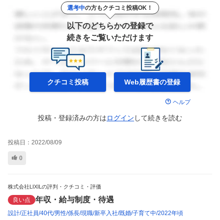
選考中
の方もクチコミ投稿OK！
以下のどちらかの登録で
続きをご覧いただけます
クチコミ投稿
Web履歴書の
登録
ヘルプ
投稿・登録済みの方は
ログイン
して
続きを読む
投稿日：
2022/08/09
0
株式会社LIXILの評判・クチコミ・評価
年収・給与制度・待遇
良い点
設計
正社員
40代
男性
係長
現職
新卒入社
既婚
子育て中
2022年頃