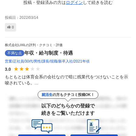
投稿・登録済みの方は
ログイン
して
続きを読む
投稿日：
2022/03/14
0
株式会社LIXILの評判・クチコミ・評価
年収・給与制度・待遇
不満な点
営業
正社員
30代
男性
課長
現職
新卒入社
2021年頃
3.0
もともとは体育会系の会社なので暗に残業代をつけないことを示
唆されている。...
就活生
の方もクチコミ投稿OK！
以下のどちらかの登録で
続きをご覧いただけます