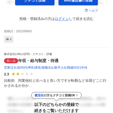
クチコミ投稿
Web履歴書の
登録
ヘルプ
投稿・登録済みの方は
ログイン
して
続きを読む
投稿日：
2022/09/03
6
株式会社LIXILの評判・クチコミ・評価
年収・給与制度・待遇
良い点
営業
正社員
50代
男性
課長
退職済み
新卒入社
既婚
2021年頃
2.3
比較的　同業他社と比べると良い方ですが転勤など全国どこに行
かされるか分か...
就活生
の方もクチコミ投稿OK！
以下のどちらかの登録で
続きをご覧いただけます