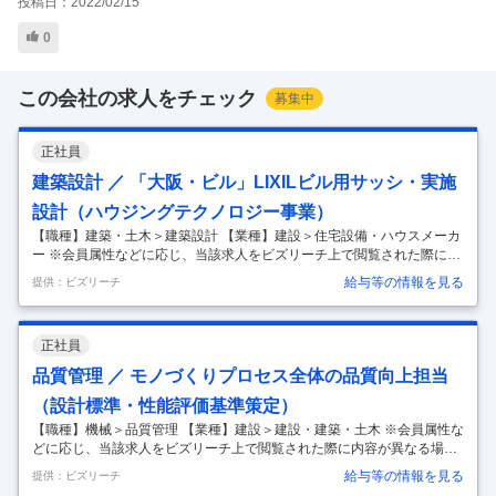
投稿日：
2022/02/15
0
この会社の求人をチェック
募集中
正社員
建築設計 ／ 「大阪・ビル」LIXILビル用サッシ・実施
設計（ハウジングテクノロジー事業）
【職種】建築・土木＞建築設計 【業種】建設＞住宅設備・ハウスメーカ
ー ※会員属性などに応じ、当該求人をビズリーチ上で閲覧された際に内
容が異なる場合があります 「世界中の誰もが願う、豊かで快適な住まい
給与等の情報を見る
提供：ビズリーチ
の実現」 LIXILは日本のものづくりの伝統を礎に、世界をリードする技
術やイノベーションで、 日々の暮らしの課題を解決する高品質な製品を
グローバルに提供しています。 今回はハウジングテクノロジー事業で下
正社員
記の新たなメンバーを募集します。 ”地図に残る超高層ビル、タワーマ
ンションから中低層マンション、店舗用建物、工場まで様々な建築やリ
品質管理 ／ モノづくりプロセス全体の品質向上担当
フォーム物件のビル用サッシやカーテンウォールの実施設計職” ■職務概
（設計標準・性能評価基準策定）
要
…
【職種】機械＞品質管理 【業種】建設＞建設・建築・土木 ※会員属性な
どに応じ、当該求人をビズリーチ上で閲覧された際に内容が異なる場合
があります 【ミッション】 ・市場で発生する製品不具合の根本原因を徹
給与等の情報を見る
提供：ビズリーチ
底的に究明し、設計標準や再発防止に向けた性能・信憑性評価の策定、