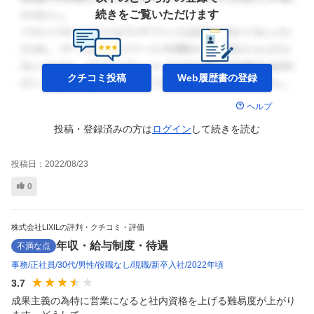
続きをご覧いただけます
クチコミ投稿
Web履歴書の
登録
ヘルプ
投稿・登録済みの方は
ログイン
して
続きを読む
投稿日：
2022/08/23
0
株式会社LIXILの評判・クチコミ・評価
年収・給与制度・待遇
不満な点
事務
正社員
30代
男性
役職なし
現職
新卒入社
2022年頃
3.7
成果主義の為特に営業になると社内資格を上げる難易度が上がり