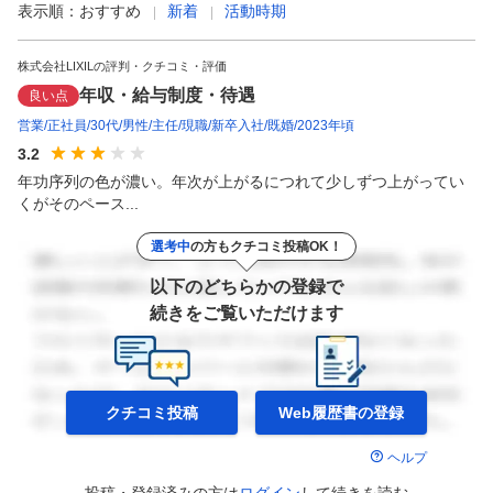
表示順：
おすすめ
新着
活動時期
株式会社LIXILの評判・クチコミ・評価
年収・給与制度・待遇
良い点
営業
正社員
30代
男性
主任
現職
新卒入社
既婚
2023年頃
3.2
年功序列の色が濃い。年次が上がるにつれて少しずつ上がってい
くがそのペース...
選考中
の方もクチコミ投稿OK！
以下のどちらかの登録で
続きをご覧いただけます
クチコミ投稿
Web履歴書の
登録
ヘルプ
投稿・登録済みの方は
ログイン
して
続きを読む