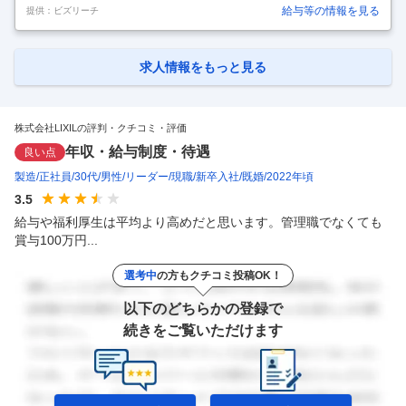
があります 「世界中の誰もが願う、豊かで快適な住まいの実現」 LIXIL
給与等の情報を見る
提供：ビズリーチ
は日本のものづくりの伝統を礎に、世界をリードする技術やイノベーシ
ョンで、日々の暮らしの課題を解決する高品質な製品をグローバルに提
供しています。 今回はハウジングテクノロジー事業で新たなメンバーを
募集します。 ■職務概要 当社の営業職として、窓や玄関ドア、エクステ
求人情報をもっと見る
リア製品、インテリア建材などをメインとした当社製品のルートセール
スです。 ■担当業務 代理店・販売店等の法人へLIXILの製品を提案・
…
株式会社LIXILの評判・クチコミ・評価
年収・給与制度・待遇
良い点
製造
正社員
30代
男性
リーダー
現職
新卒入社
既婚
2022年頃
3.5
給与や福利厚生は平均より高めだと思います。管理職でなくても
賞与100万円...
選考中
の方もクチコミ投稿OK！
以下のどちらかの登録で
続きをご覧いただけます