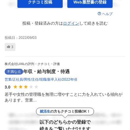
クチコミ投稿
Web履歴書の
登録
ヘルプ
投稿・登録済みの方は
ログイン
して
続きを読む
投稿日：
2022/09/03
3
株式会社LIXILの評判・クチコミ・評価
年収・給与制度・待遇
不満な点
営業
正社員
男性
主任
現職
新卒入社
2022年頃
3.0
若手や女性の管理職を無理に増やすことに力を入れている傾向が
あります。営業...
就活生
の方もクチコミ投稿OK！
以下のどちらかの登録で
続きをご覧いただけます