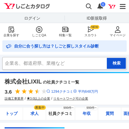
Yahoo!しごとカタログ
検索
通知
i
ログイン
ID新規取得
企業を探す
しごとQA
特集一覧
スカウト
マイページ
自分に合う探し方は？しごと探しスタイル診断
株式会社LIXIL
の社員クチコミ一覧
3.6
1294
クチコミ
平均
648
万円
設備工事業界
3.0以上の企業
リモートワーク可の企業
募集中
999件~
999件~
トップ
求人
社員クチコミ
年収
質問
面