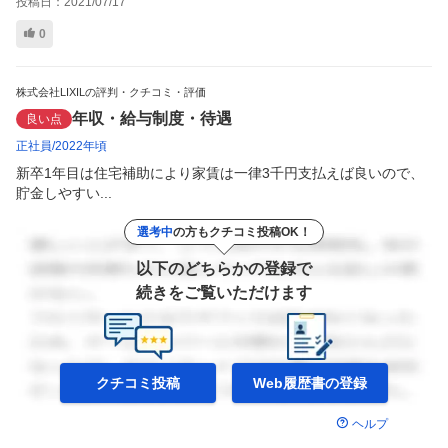
投稿日：
2021/07/17
0
株式会社LIXILの評判・クチコミ・評価
年収・給与制度・待遇
良い点
正社員
2022年頃
新卒1年目は住宅補助により家賃は一律3千円支払えば良いので、
貯金しやすい...
選考中
の方もクチコミ投稿OK！
以下のどちらかの登録で
続きをご覧いただけます
クチコミ投稿
Web履歴書の
登録
ヘルプ