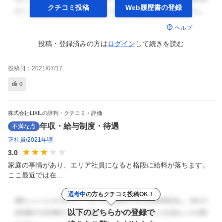
クチコミ投稿
Web履歴書の
登録
ヘルプ
投稿・登録済みの方は
ログイン
して
続きを読む
投稿日：
2021/07/17
0
株式会社LIXILの評判・クチコミ・評価
年収・給与制度・待遇
不満な点
正社員
2021年頃
3.0
家庭の事情があり、エリア社員になると格段に給料が落ちます。
ここ最近では在...
選考中
の方もクチコミ投稿OK！
以下のどちらかの登録で