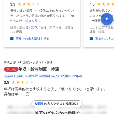
3.3
4.0
男性の多い業種で、40代以上の方々のセクハ
経営層を除くと、
ラ、パワハラの意識の低さが目立ちます。「俺
のまとめ役として
たちの時
…続きを見る
で5階層
…続きを
総務
正社員
20代
女性
新卒入社
役職な
エンジニア
正社
し
現職
課長
現職
募集中の求人情報を見る
募集中の求人
株式会社LIXILの評判・クチコミ・評価
年収・給与制度・待遇
良い点
営業
正社員
40代
男性
課長
現職
新卒入社
既婚
2022年頃
2.5
年収は同業他社と比較すると決して低い方ではないと思います。
昇給は年に一度...
就活生
の方もクチコミ投稿OK！
以下のどちらかの登録で