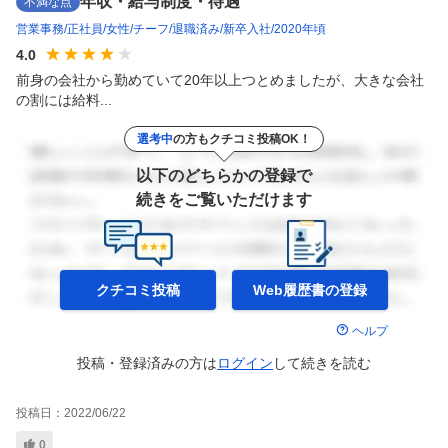
年収・給与制度・待遇
不満な点
営業事務
正社員
女性
チーフ
退職済み
新卒入社
2020年頃
4.0
前身の会社から勤めていて20年以上つとめましたが、大きな会社
の割には給料...
選考中
の方もクチコミ投稿OK！
以下のどちらかの登録で
続きをご覧いただけます
クチコミ投稿
Web履歴書の
登録
ヘルプ
投稿・登録済みの方は
ログイン
して
続きを読む
投稿日：
2022/06/22
0