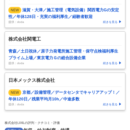
滋賀・大津／施工管理（電気設備）関西電力Gの安定
NEW
性／年休128日・充実の福利厚生／経験者歓迎
提供：doda
続きを見る
株式会社関電工
青森／土日祝休／原子力発電所施工管理・保守点検福利厚生
プライム上場／東京電力Ｇの総合設備企業
提供：doda
続きを見る
日本メックス株式会社
京都／設備管理／データセンタでキャリアアップ！／
NEW
年休120日／残業平均月10h／中途多数
提供：doda
続きを見る
株式会社LIXILの評判・クチコミ・評価