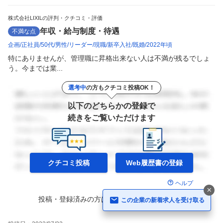
株式会社LIXILの評判・クチコミ・評価
年収・給与制度・待遇
不満な点
企画
正社員
50代
男性
リーダー
現職
新卒入社
既婚
2022年頃
特にありませんが、管理職に昇格出来ない人は不満が残るでしょ
う。今までは業...
選考中
の方もクチコミ投稿OK！
以下のどちらかの登録で
続きをご覧いただけます
クチコミ投稿
Web履歴書の
登録
ヘルプ
投稿・登録済みの方は
ログイン
して
続きを読む
この企業の新着求人を受け取る