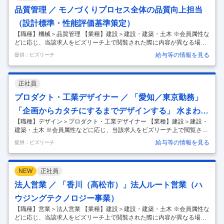
ンションから中低層マンション、店舗用建物、工場まで様々な建築やリ
品質管理 ／ モノづくりプロセス全体の品質向上担当
フォーム物件のビル用サッシやカーテンウォールの実施設計職” ■職務概
（設計標準・性能評価基準策定）
要
…
【職種】機械＞品質管理 【業種】建設＞建設・建築・土木 ※会員属性な
どに応じ、当該求人をビズリーチ上で閲覧された際に内容が異なる場合
があります 【ミッション】 ・市場で発生する製品不具合の根本原因を徹
給与等の情報を見る
提供：ビズリーチ
底的に究明し、設計標準や再発防止に向けた性能・信憑性評価の策定、
改善をリードします。 ・LIXILの品質を支える重要なミッションを推進
する標準推進グループの一員として、組織全体の品質向上、品質技術の
正社員
全社導入に向けたリードを牽引します。 【入社後携わる担当業務詳細】
入社後は、標準推進グループの一員として、トイレ、水栓、浴室などの
プロダクト・工業デザイナー ／ 「愛知／東京勤務」
多岐にわたる水まわり製品のモノづくりプロセス(企画⇒設計⇒検証⇒品
「企画からカタチにするまでデザインする」 水まわり
質評
…
【職種】デザイン＞プロダクト・工業デザイナー 【業種】建設＞建設・
製品のプロダクトデザイナー／週2～3回リモート勤務
建築・土木 ※会員属性などに応じ、当該求人をビズリーチ上で閲覧され
可
た際に内容が異なる場合があります 私たちが求めているのは、世界の
給与等の情報を見る
提供：ビズリーチ
人々の生活をより快適に、そして美しく変えていきたいという情熱を持
ったプロダクトデザイナーです。 ■ミッション ・LIXILのデザイン部門
は、グローバルに展開するLIXILブランドのデザイン戦略を担っていま
NEW
正社員
す。 ・生活者視点に立ち、革新的な技術と創造性を融合させ、世界中の
人々の生活を豊かにする、魅力的な製品を生み出すことを目指していま
法人営業 ／ 「香川（高松市）」法人ルート営業（ハ
す。 ・多様性と個性を尊重し、自由な発想を奨励するオープンな雰囲気
ウジングテクノロジー事業）
です
…
【職種】営業＞法人営業 【業種】建設＞建設・建築・土木 ※会員属性な
どに応じ、当該求人をビズリーチ上で閲覧された際に内容が異なる場合