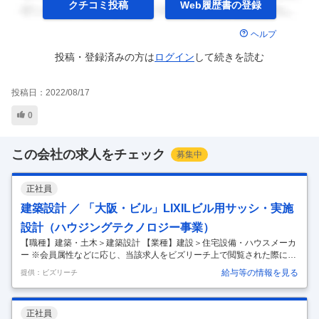
クチコミ投稿
Web履歴書の
登録
ヘルプ
投稿・登録済みの方は
ログイン
して
続きを読む
投稿日：
2022/08/17
0
この会社の求人をチェック
募集中
正社員
建築設計 ／ 「大阪・ビル」LIXILビル用サッシ・実施
設計（ハウジングテクノロジー事業）
【職種】建築・土木＞建築設計 【業種】建設＞住宅設備・ハウスメーカ
ー ※会員属性などに応じ、当該求人をビズリーチ上で閲覧された際に内
容が異なる場合があります 「世界中の誰もが願う、豊かで快適な住まい
給与等の情報を見る
提供：ビズリーチ
の実現」 LIXILは日本のものづくりの伝統を礎に、世界をリードする技
術やイノベーションで、 日々の暮らしの課題を解決する高品質な製品を
グローバルに提供しています。 今回はハウジングテクノロジー事業で下
正社員
記の新たなメンバーを募集します。 ”地図に残る超高層ビル、タワーマ