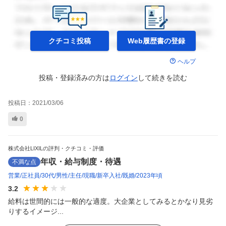
クチコミ投稿
Web履歴書の
登録
ヘルプ
投稿・登録済みの方は
ログイン
して
続きを読む
投稿日：
2021/03/06
0
株式会社LIXILの評判・クチコミ・評価
年収・給与制度・待遇
不満な点
営業
正社員
30代
男性
主任
現職
新卒入社
既婚
2023年頃
3.2
給料は世間的には一般的な適度。大企業としてみるとかなり見劣
りするイメージ...