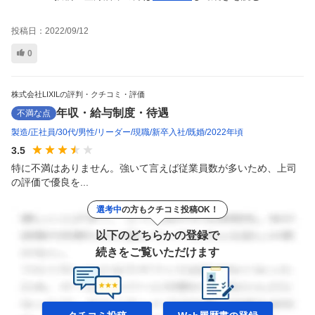
投稿日：
2022/09/12
0
株式会社LIXILの評判・クチコミ・評価
年収・給与制度・待遇
不満な点
製造
正社員
30代
男性
リーダー
現職
新卒入社
既婚
2022年頃
3.5
特に不満はありません。強いて言えば従業員数が多いため、上司
の評価で優良を...
選考中
の方もクチコミ投稿OK！
以下のどちらかの登録で
続きをご覧いただけます