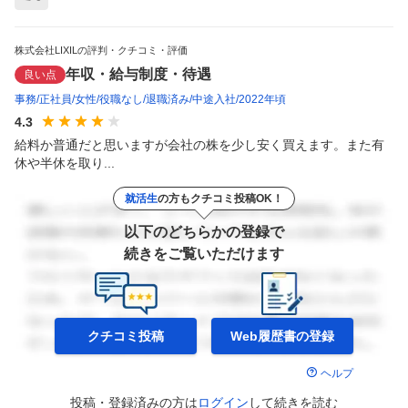
株式会社LIXILの評判・クチコミ・評価
年収・給与制度・待遇
良い点
事務
正社員
女性
役職なし
退職済み
中途入社
2022年頃
4.3
給料か普通だと思いますが会社の株を少し安く買えます。また有
休や半休を取り...
就活生
の方もクチコミ投稿OK！
以下のどちらかの登録で
続きをご覧いただけます
クチコミ投稿
Web履歴書の
登録
ヘルプ
投稿・登録済みの方は
ログイン
して
続きを読む