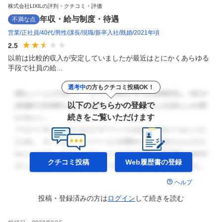
株式会社LIXILの評判・クチコミ・評価
年収・給与制度・待遇
不満な点
営業
正社員
40代
男性
課長
現職
新卒入社
既婚
2021年頃
2.5
以前は比較的収入が安定していましたが最近はとにかくあらゆる
手段で社員の給...
選考中
の方もクチコミ投稿OK！
以下のどちらかの登録で
続きをご覧いただけます
クチコミ投稿
Web履歴書の
登録
ヘルプ
投稿・登録済みの方は
ログイン
して
続きを読む