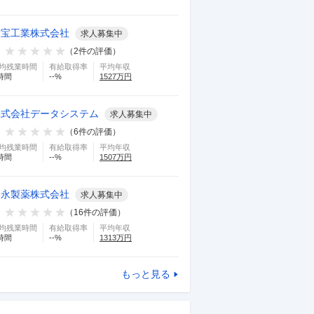
大宝工業株式会社
求人募集中
（
2
件の評価）
均残業時間
有給取得率
平均年収
時間
--
%
1527
万円
株式会社データシステム
求人募集中
（
6
件の評価）
均残業時間
有給取得率
平均年収
時間
--
%
1507
万円
湧永製薬株式会社
求人募集中
（
16
件の評価）
均残業時間
有給取得率
平均年収
時間
--
%
1313
万円
もっと見る