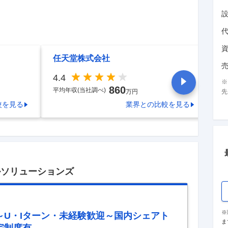
任天堂株式会社
味
4.4
4.
860
平均年収(当社調べ)
平
万円
先
較を見る
業界
との比較を見る
ルソリューションズ
※
～U・Iターン・未経験歓迎～国内シェアト
ま