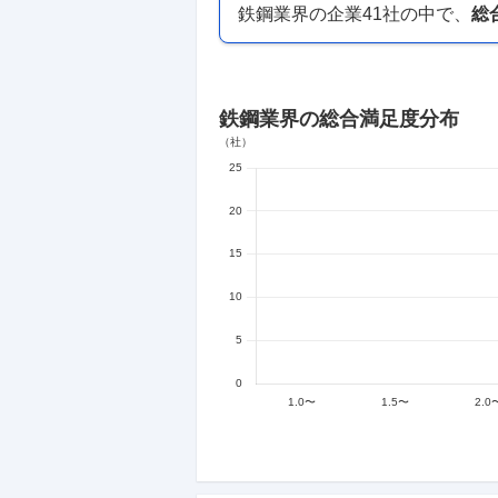
鉄鋼業界
の企業
41
社の中で、
総
鉄鋼業界
の総合満足度分布