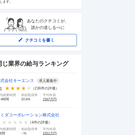
します。
あなたのクチコミが、
誰かの道しるべに
クチコミを書く
同じ業界の給与ランキング
株式会社キーエンス
求人募集中
.1
（
236
件の評価）
均残業時間
有給取得率
平均年収
.4
時間
33.6
%
1567
万円
スミダコーポレーション株式会社
（
4
件の評価）
均残業時間
有給取得率
平均年収
時間
--
%
1551
万円