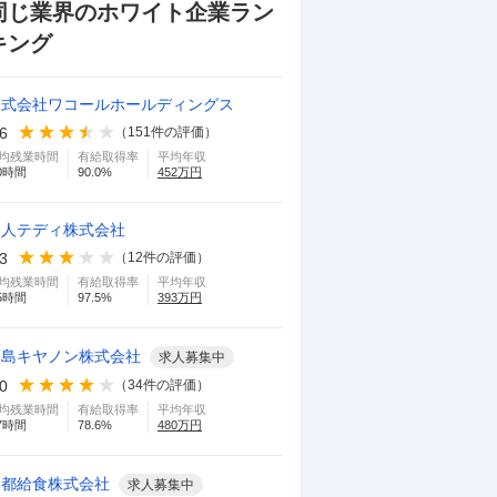
同じ業界のホワイト企業ラン
キング
株式会社ワコールホールディングス
.6
（
151
件の評価）
均残業時間
有給取得率
平均年収
0
時間
90.0
%
452
万円
帝人テディ株式会社
.3
（
12
件の評価）
均残業時間
有給取得率
平均年収
5
時間
97.5
%
393
万円
福島キヤノン株式会社
求人募集中
.0
（
34
件の評価）
均残業時間
有給取得率
平均年収
7
時間
78.6
%
480
万円
東都給食株式会社
求人募集中