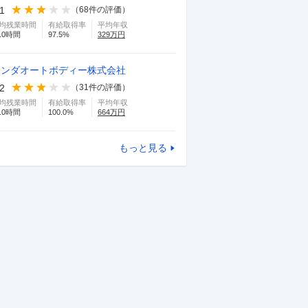
.1
（
68
件の評価）
均残業時間
有給取得率
平均年収
.0
時間
97.5
%
329
万円
ホンダオートボディー株式会社
.2
（
31
件の評価）
均残業時間
有給取得率
平均年収
.0
時間
100.0
%
664
万円
もっと見る