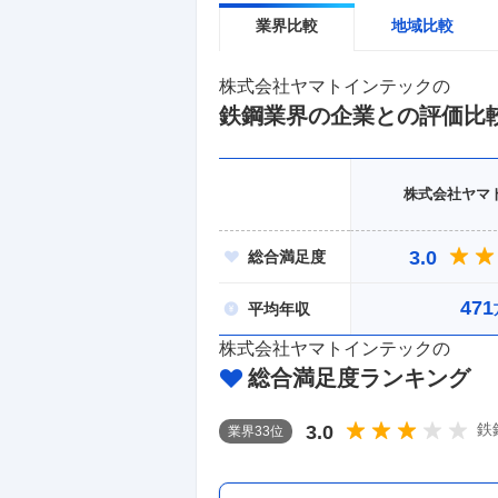
業界比較
地域比較
株式会社ヤマトインテック
の
鉄鋼
業界の企業との評価比
株式会社ヤマ
3.0
総合
満足度
471
平均
年収
株式会社ヤマトインテック
の
総合満足度ランキング
鉄
3.0
業界
33
位