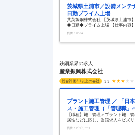
茨城県土浦市／設備メンテ
日勤プライム上場
共英製鋼株式会社 【茨城県土浦市
◆日勤◆プライム上場 【仕事内容
フ／電炉メーカー◆日勤◆プライム
提供：doda
し、鉄筋コンクリート用棒鋼を生み
◎OJTや資格取得支援制度があり
プアップできます。 ■仕事内容 
きます。生産工程（製鋼・圧延）や
を担当いただきます。
…
鉄鋼業界の求人
産業振興株式会社
総合評価
3.1
以上の会社
3.3
プラント施工管理 ／ 「日
ス・施工管理（「管理職」
【職種】施工管理＞プラント施工管
円の住宅手当）
属性などに応じ、当該求人をビズリ
■仕事内容 1937年の創業以来、
提供：ビズリーチ
の安定稼働を担ってきました。 単