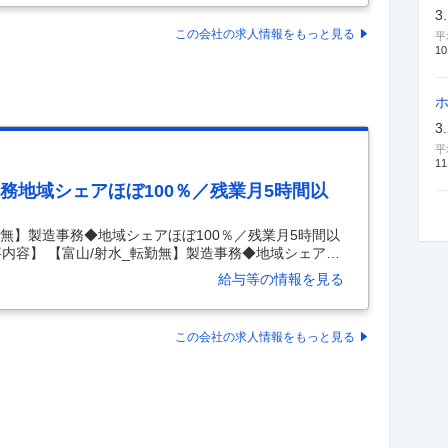
とがミッションです。 現在、カーボンニュートラル社
3
の拡大に伴い 、 現場のデジタルトランスフォーメーシ
この会社の求人情報をもっと見る
平
方改革を加速させています 。 次代の現場を牽引するリ
10
3
平
11
務地域シェアほぼ100％／残業月5時間以
勤無】製造事務◆地域シェアほぼ100％／残業月5時間以
内容】 【富山/射水_転勤無】製造事務◆地域シェアほ
クライフバランス◎ 【具体的な仕事内容】 【充実した
給与等の情報を見る
平均勤続：15.2年／転勤なし／プライベートと仕事の
 富山に本社を置き、鉄筋コンクリート用棒鋼「VCO
製造事務担当として業務をお任せします。 ■具体的には
この会社の求人情報をもっと見る
ます ・製造にかかわる定期購買品、機械備品の購買業