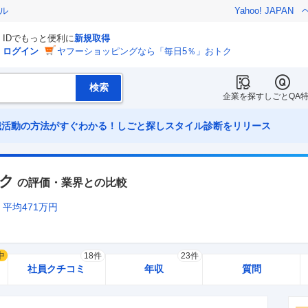
ル
Yahoo! JAPAN
IDでもっと便利に
新規取得
ログイン
ヤフーショッピングなら「毎日5％」おトク
企業を探す
しごとQA
職活動の方法がすぐわかる！しごと探しスタイル診断をリリース
ク
の評価・業界との比較
平均
471
万円
中
18件
23件
社員クチコミ
年収
質問