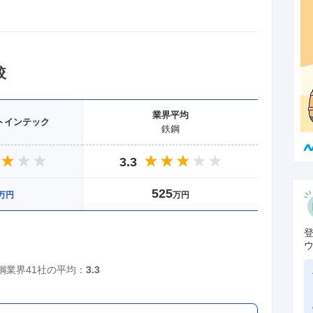
較
業界
平均
トインテック
鉄鋼
3.3
525
万円
万円
鋼
業界
41社
の平均：
3.3