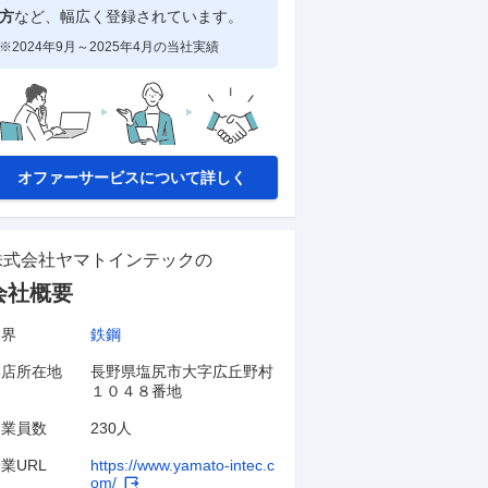
方
など、幅広く登録されています。
※2024年9月～2025年4月の当社実績
オファーサービスについて詳しく
株式会社ヤマトインテック
の
会社概要
業界
鉄鋼
本店所在地
長野県塩尻市大字広丘野村
１０４８番地
従業員数
230人
業URL
https://www.yamato-intec.c
om/