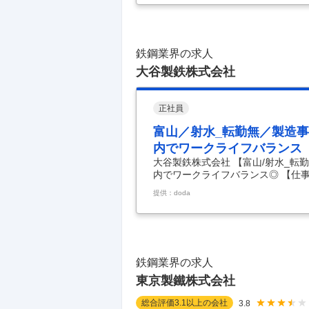
お客様の生産活動を最大化させるこ
会の実現に向けた鉄リサイクル需要
ョン（重機の遠隔操作化等）や働き
ーダー候補として
…
鉄鋼業界の求人
大谷製鉄株式会社
正社員
富山／射水_転勤無／製造事
内でワークライフバランス
大谷製鉄株式会社 【富山/射水_転
内でワークライフバランス◎ 【仕事
ぼ100％／残業月5時間以内でワー
提供：doda
福利厚生／購買メインの製造事務／
バランスが取れる環境】 ■業務内容
N」の製造及び販売を行う当社にて
製造部門における事務業務を担当し
務（
…
鉄鋼業界の求人
東京製鐵株式会社
総合評価
3.1
以上の会社
3.8