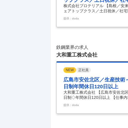
ップクラス／土日祝休／社
株式会社プロテリアル 【島根／安
ェアトップクラス／土日祝休／社宅
U・Iターン・未経験歓迎～◆国内
提供：doda
仕事内容】 ～理系のバックグラウ
定／世界トップレベルの品質性能を
増・設備投資も積極的～ ■採用背
す。 ■職務内容： 安来工場が現
向けて、顧客担当窓口と
…
鉄鋼業界の求人
大和重工株式会社
NEW
正社員
広島市安佐北区／生産技術
日制年間休日120日以上
大和重工株式会社 【広島市安佐北
日制◇年間休日120日以上 【仕事
造メーカー／完全週休2日制◇年間休
提供：doda
産技術＞ ・生地処理 (内面仕上げ 外
・Vプロショット作業鋳鉄製品 (鋳
す。 ■当社の魅力： 当社は天保2
ーカーです。 “たたら製鉄” の精