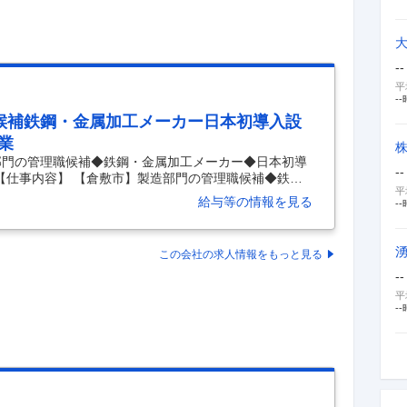
--
平
--
候補鉄鋼・金属加工メーカー日本初導入設
業
部門の管理職候補◆鉄鋼・金属加工メーカー◆日本初導
--
【仕事内容】 【倉敷市】製造部門の管理職候補◆鉄
平
設備・工場DXを進める成長企業 【具体的な仕事内容】
給与等の情報を見る
--
1年100億円企業を目指す成長フェーズ＞ ＜今後の事業
＜経営直下で工場改革・組織改革を推進できるポジショ
人材として、機械加工工場（栗坂工場）のマネジメントお
この会社の求人情報をもっと見る
改善活動を推進していただきます。 また、当社はここ
--
平
--