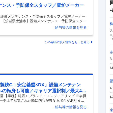
ナンス・予防保全スタッフ／電炉メーカー
】設備メンテナンス・予防保全スタッフ／電炉メーカー
】 【茨城県土浦市】設備メンテナンス・予防保全スタッ
上場 【具体的な仕事内容】 ◎鉄スクラップを再資源化
給与等の情報を見る
出す。社会インフラを支える実感を持てる仕事です。
3
、製造業経験を土台に、将来の管理職候補としてステッ
平
鉄鋼製品の生産を支える技術系総合職としてご活躍いただ
5.
この会社の求人情報をもっと見る
工場環境設備等のメンテナンス（工事対応）及び改善
3
平
7.
本製鉄G：安定基盤×DX」設備メンテナン
4
への転身も可能／キャリア選択制／最大4万
平
理 【業種】建設＞プラント・エンジニアリング ※会員
5.
ーチ上で閲覧された際に内容が異なる場合があります
当社は日本のものづくりを支える製鉄所構内で、生産設備
給与等の情報を見る
なる点検作業ではなく、設備の設計・改善から関わり、