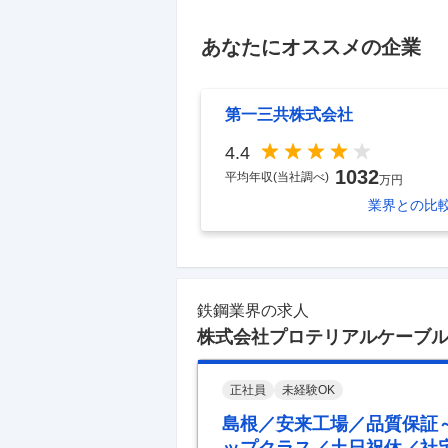
あなたにオススメの企業
第一三共株式会社
4.4
1032
平均年収(当社調べ)
万円
業界
との比
鉄鋼業界の求人
株式会社プロテリアルケーブ
正社員
未経験OK
島根／安来工場／品質保証