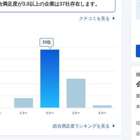
合満足度が
3.0以上の
企業は
37
社存在します。
クチコミを見る
33位
総合満足度ランキングを見る
企