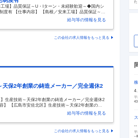
宅制度有
た
来工場】品質保証～U・Iターン・未経験歓迎～◆国内シ
制度有 【仕事内容】 【島根／安来工場】品質保証～
シェアトップクラス／土日祝休／社宅制度有 【具体的な
給与等の情報を見る
ンドをお持ちの方へ／5年連続で健康経営優良法人に認
持つ鉄鋼圧延用ロールの設計業務／諸外国からの受注
景： 増産に伴っての組織体制強化に伴う募集になりま
この会社の求人情報をもっと見る
在注力している航空機業界・エネルギー業界向けの拡大に
～天保2年創業の鋳造メーカー／完全週休2
4
平
区】生産技術～天保2年創業の鋳造メーカー／完全週休2
43
内容】 【広島市安佐北区】生産技術～天保2年創業の鋳
日120日以上 【具体的な仕事内容】 ■職務内容： ＜生
給与等の情報を見る
面仕上げ等) 鋳鉄製品 (鋳物浴槽) の仕上げ、 検査業務
物浴槽) の仕上げなどに関する業務全般をお任せしま
--
年（1831年）創業の伝統技術を生かした歴史ある鋳造メ
この会社の求人情報をもっと見る
平
神を受け継ぎながら、“鋳物（いもの）
…
--