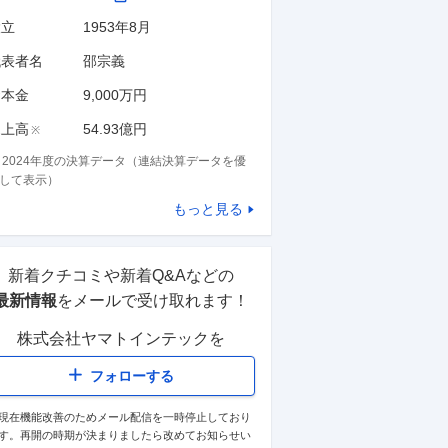
設立
1953年8月
代表者名
邵宗義
資本金
9,000万円
の素株式会社
売上高
54.93億円
※
4
※
2024
年度の決算データ（連結決算データを優
925
均年収(当社調べ)
万円
して表示）
業界
との比較を見る
もっと見る
新着クチコミや新着Q&Aなどの
最新情報
をメールで受け取れます！
株式会社ヤマトインテック
を
フォローする
現在機能改善のためメール配信を一時停止しており
す。再開の時期が決まりましたら改めてお知らせい