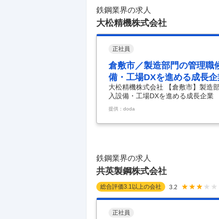
鉄鋼業界の求人
大松精機株式会社
正社員
倉敷市／製造部門の管理職
備・工場DXを進める成長企
大松精機株式会社 【倉敷市】製造
入設備・工場DXを進める成長企業 
鋼・金属加工メーカー◆日本初導入
提供：doda
＜ここ数年で売上高2倍成長・203
成長を支える製造幹部候補募集＞ 
ン＞ ■仕事内容 製造部門の中核
よび生産性向上・品質向上に向けた
数年で売上が約
…
鉄鋼業界の求人
共英製鋼株式会社
総合評価
3.1
以上の会社
3.2
正社員