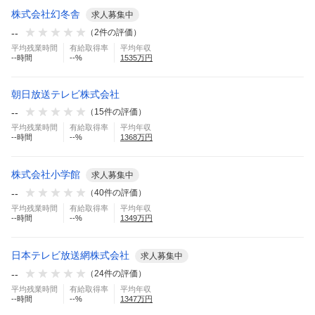
株式会社幻冬舎
求人募集中
--
（
2
件の評価）
平均残業時間
有給取得率
平均年収
--
時間
--
%
1535
万円
朝日放送テレビ株式会社
--
（
15
件の評価）
平均残業時間
有給取得率
平均年収
--
時間
--
%
1368
万円
株式会社小学館
求人募集中
--
（
40
件の評価）
平均残業時間
有給取得率
平均年収
--
時間
--
%
1349
万円
日本テレビ放送網株式会社
求人募集中
--
（
24
件の評価）
平均残業時間
有給取得率
平均年収
--
時間
--
%
1347
万円