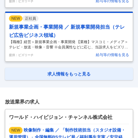
給与等の情報を見る
提供：ビズリーチ
ィ・ドラマ）の海外フォーマット営業 ●海外パートナーとのグローバル
向けコンテンツおよびビジネスの共同開発 ●上記ビジネスのプロジェク
トマネジメント 【応募者へのメッセージ】 TBSグループは、東京、ロサ
NEW
正社員
ンゼルス、ソウルの三拠点で連携し、グローバル向けIPの開発と展開を
加速しております。これまでも、「SASUKE/Ninja Warrior」や「Takes
新規事業企画・事業開発 ／ 新規事業開発担当（テレ
hi’s Castle」に代表される番組フ
…
ビ広告ビジネス領域）
【職種】経営＞新規事業企画・事業開発 【業種】マスコミ・メディア＞
テレビ・放送・映像・音響 ※会員属性などに応じ、当該求人をビズリー
チ上で閲覧された際に内容が異なる場合があります 【仕事内容】 ・アド
給与等の情報を見る
提供：ビズリーチ
リーチマックスプロジェクトおよびセールスの推進 ・アドレサブルTV領
域の戦略構築・事業推進 ・リテールメディア領域での戦略構築・事業推
進 ・視聴データの営業利活用の戦略構築・事業推進 ・AIのメディアプラ
ンニング利活用の研究 ・海外放送局の取り組み研究・日本へのローカラ
求人情報をもっと見る
イズ戦略検討 【応募者へのメッセージ】 テレビセールスの高度化に向け
て、共にゼロから事業をつくっていくメンバーを募集しています。
…
放送業界の求人
ワールド・ハイビジョン・チャンネル株式会社
映像制作・編集 ／ 「制作技術担当（スタジオ設備・
NEW
運用管理）」全国無料BSテレビ局／福利厚生充実／安定経営