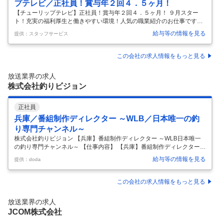
プテレビ／正社員！賞与年２回４．５ヶ月！
【チューリップテレビ】正社員！賞与年２回４．５ヶ月！ ９月スター
ト！充実の福利厚生と働きやすい環境！人気の職業紹介のお仕事です！
【正社員で就業開始】 テレビＣＭ受注データの入力・集約｜ＣＭ放送枠
給与等の情報を見る
提供：スタッフサービス
の割り当て・進行管理｜ＣＭ料金の算出・管理｜営業担当からの問い合
わせ対応・支援などをお願いします。 ◆正社員として直雇用です。 【お
仕事のポイント】駅スグ！徒歩３分の立地！交通費全額支給あり♪ 朝が
この会社の求人情報をもっと見る
遅めの９時半始業！同業務の方がいるので安心◎コツコツと業務に取り
組める環境です！ 【職種】営業事務 【業種】マスコミ・広告関連 【必
放送業界の求人
要スキル】 【大学卒以上】 ◆２年以上の社会人経験（ビジネスマナー経
株式会社釣りビジョン
験）が
…
正社員
兵庫／番組制作ディレクター ～WLB／日本唯一の釣
り専門チャンネル～
株式会社釣りビジョン 【兵庫】番組制作ディレクター ～WLB日本唯一
の釣り専門チャンネル～ 【仕事内容】 【兵庫】番組制作ディレクター
～WLB日本唯一の釣り専門チャンネル～ 【具体的な仕事内容】 【釣り
給与等の情報を見る
提供：doda
専門番組『釣りビジョン』の制作ディレクター！/完全週休2日制/残業25
H/年休123日/有給消化率70％越え/日本で唯一の釣り専門チャンネル”釣
りビジョン”を放送する企業】 『釣りビジョン』『BS釣りビジョン』の
この会社の求人情報をもっと見る
放送、制作、番組販売等や釣り専門の動画配信サービス『釣りビジョン
VOD』の企画・制作・提供をお任せします。 ■業務内容 （仕込み） ロケ
放送業界の求人
の行程設計、撮影機材選定、施設・設備の予約、コン
…
JCOM株式会社