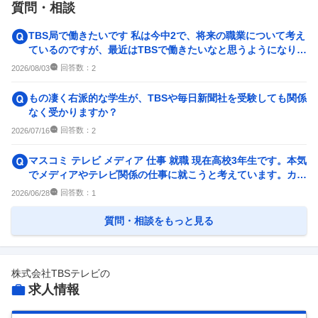
質問・相談
0件
0件
人事・評価制度
入社理由・入社後ギャップ
TBS局で働きたいです 私は今中2で、将来の職業について考え
4
件
0件
ているのですが、最近はTBSで働きたいなと思うようになりま
した。 特に、...
企業の選考に関するクチコミ
回答数：
2026/08/03
2
中途採用面接・選考
新卒採用面接・選考
もの凄く右派的な学生が、TBSや毎日新聞社を受験しても関係
0件
0件
なく受かりますか？
回答数：
2026/07/16
2
マスコミ テレビ メディア 仕事 就職 現在高校3年生です。本気
でメディアやテレビ関係の仕事に就こうと考えています。カメ
ラマンとディレ...
回答数：
2026/06/28
1
質問・相談をもっと見る
株式会社TBSテレビ
の
求人情報