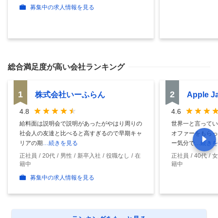
募集中の求人情報を見る
総合満足度
が高い会社ランキング
1
2
株式会社いーふらん
Apple 
4.8
4.6
給料面は説明会で説明があったがやはり周りの
世界一と言ってい
社会人の友達と比べると高すぎるので早期キャ
オファーをもらっ
リアの期
…続きを見る
ー気分で
…続きを
正社員
20代
男性
新卒入社
役職なし
在
正社員
40代
女
籍中
籍中
募集中の求人情報を見る