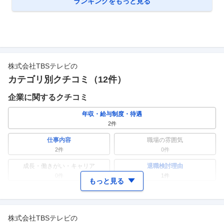
ランキングをもっと見る
株式会社TBSテレビ
の
カテゴリ別クチコミ（
12
件）
企業に関するクチコミ
年収・給与制度・待遇
2
件
仕事内容
職場の雰囲気
2
件
0件
成長・働きがい・キャリア
退職検討理由
0件
1
件
もっと見る
ワークライフバランス
女性の活躍・働きやすさ
0件
3
件
株式会社TBSテレビ
の
副業
テレワーク・リモートワーク