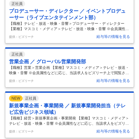
正社員
プロデューサー・ディレクター ／ イベントプロデュ
ーサー（ライブエンタテインメント部）
【職種】テレビ・放送・映像・音響＞プロデューサー・ディレクター
【業種】マスコミ・メディア＞テレビ・放送・映像・音響 ※会員属性な
どに応じ、当該求人をビズリーチ上で閲覧された際に内容が異なる場合
給与等の情報を見る
提供：ビズリーチ
があります 「番組・ライブイベント事業部」は、TBSグループが掲げる
拡張戦略EDGE（＝Expand Digital Global Experience）の「Global」と
「Experience」における事業拡大を担っています。 ■「TBS」にしかで
正社員
きない、「TBS」だからこそできる！ 「ラヴィット！ロック」や、「C
DTVライブ！ライブ！大感謝祭」に代表されるように自社の強みを最大
営業企画 ／ グローバル営業開発部
限に活かした番組連動
…
【職種】営業＞営業企画 【業種】マスコミ・メディア＞テレビ・放送・
映像・音響 ※会員属性などに応じ、当該求人をビズリーチ上で閲覧され
た際に内容が異なる場合があります 【業務内容】 ●TBS番組（バラエテ
給与等の情報を見る
提供：ビズリーチ
ィ・ドラマ）の海外フォーマット営業 ●海外パートナーとのグローバル
向けコンテンツおよびビジネスの共同開発 ●上記ビジネスのプロジェク
トマネジメント 【応募者へのメッセージ】 TBSグループは、東京、ロサ
NEW
正社員
ンゼルス、ソウルの三拠点で連携し、グローバル向けIPの開発と展開を
加速しております。これまでも、「SASUKE/Ninja Warrior」や「Takes
新規事業企画・事業開発 ／ 新規事業開発担当（テレ
hi’s Castle」に代表される番組フ
…
ビ広告ビジネス領域）
【職種】経営＞新規事業企画・事業開発 【業種】マスコミ・メディア＞
テレビ・放送・映像・音響 ※会員属性などに応じ、当該求人をビズリー
チ上で閲覧された際に内容が異なる場合があります 【仕事内容】 ・アド
給与等の情報を見る
提供：ビズリーチ
リーチマックスプロジェクトおよびセールスの推進 ・アドレサブルTV領