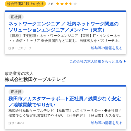
総合評価
3.1
以上の会社
3.8
正社員
ネットワークエンジニア ／ 社内ネットワーク関連の
ソリューションエンジニア／メンバー（東京）
【職種】IT技術職＞ネットワークエンジニア 【業種】IT・インターネッ
ト＞通信・キャリア ※会員属性などに応じ、当該求人をビズリーチ上で
閲覧された際に内容が異なる場合があります ★社内ネットワーク関連を
給与等の情報を見る
提供：ビズリーチ
中心としたソリューションエンジニア #ネットワーク #ソリューション
エンジニア ＃プロマネ ◎リモート/出社併用 ◎標準就業時間：7時間15
分 ◎厚生労働省 女性活躍推進認定 プラチナくるみん認定/えるぼし認定
この会社の求人情報をもっと見る
（3つ星）取得 ■仕事内容 （仕事内容） JCOMがサービス提供するエリ
アの地元企業や、全国のケーブルテレビ事業者に対する、社内ネットワ
放送業界の求人
ーク関連を中心とした技術的な提案・構築・支援業務。
…
株式会社秋田ケーブルテレビ
正社員
秋田市／カスタマーサポ―ト正社員／残業少なく安定
／地域貢献でやりがい
株式会社秋田ケーブルテレビ 【秋田市】カスタマーサポ―ト◆正社員／
残業少なく安定地域貢献でやりがい 【仕事内容】 【秋田市】カスタマー
サポ―ト◆正社員／残業少なく安定地域貢献でやりがい 【具体的な仕事
給与等の情報を見る
提供：doda
内容】 ≪経験を次のステージへ／地域から感謝される仕事／残業月5h程
度／年休120日安定企業で長期活躍≫ ■この求人のオススメポイント：