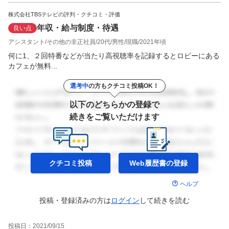
株式会社TBSテレビの評判・クチコミ・評価
年収・給与制度・待遇
良い点
アシスタント
その他の非正社員
20代
男性
現職
2021年頃
何に1、２回特番などが当たり高視聴率を記録するとロビーにある
カフェが無料...
選考中
の方もクチコミ投稿OK！
以下のどちらかの登録で
続きをご覧いただけます
クチコミ投稿
Web履歴書の
登録
ヘルプ
投稿・登録済みの方は
ログイン
して
続きを読む
投稿日：
2021/09/15