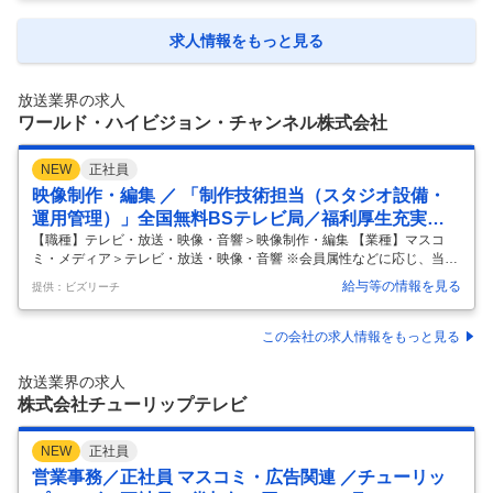
域の戦略構築・事業推進 ・リテールメディア領域での戦略構築・事業推
進 ・視聴データの営業利活用の戦略構築・事業推進 ・AIのメディアプラ
ンニング利活用の研究 ・海外放送局の取り組み研究・日本へのローカラ
求人情報をもっと見る
イズ戦略検討 【応募者へのメッセージ】 テレビセールスの高度化に向け
て、共にゼロから事業をつくっていくメンバーを募集しています。
…
放送業界の求人
ワールド・ハイビジョン・チャンネル株式会社
NEW
正社員
映像制作・編集 ／ 「制作技術担当（スタジオ設備・
運用管理）」全国無料BSテレビ局／福利厚生充実／
安定経営基盤
【職種】テレビ・放送・映像・音響＞映像制作・編集 【業種】マスコ
ミ・メディア＞テレビ・放送・映像・音響 ※会員属性などに応じ、当該
求人をビズリーチ上で閲覧された際に内容が異なる場合があります ■仕
給与等の情報を見る
提供：ビズリーチ
事の内容 制作技術担当（スタジオ設備・運用管理） ■具体的職務 BS12
のスタジオ・受けサブ等を中心とした制作設備・運用管理業務を担当い
ただきます。 実際のVE・カメラマン・スイッチャー等のオペレーショ
この会社の求人情報をもっと見る
ンを主業務とするポジションではありません。 ・スタジオ・受けサブ関
連設備の運用管理、スタジオ利用申請に基づく各種手配、外部貸出調
放送業界の求人
整。 ・中継業務の技術設計やベンダー手配。 ・業務委託先との窓口対
株式会社チューリップテレビ
応、社内
…
NEW
正社員
営業事務／正社員 マスコミ・広告関連 ／チューリッ