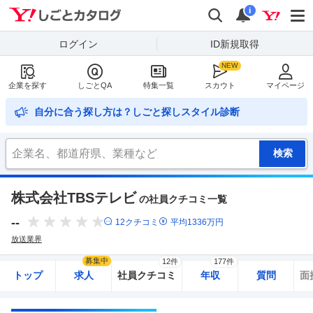
Yahoo!しごとカタログ
検索
通知
i
ログイン
ID新規取得
企業を探す
しごとQA
特集一覧
スカウト
マイページ
自分に合う探し方は？しごと探しスタイル診断
株式会社TBSテレビ
の社員クチコミ一覧
--
12
クチコミ
平均
1336
万円
放送業界
募集中
12件
177件
トップ
求人
社員クチコミ
年収
質問
面