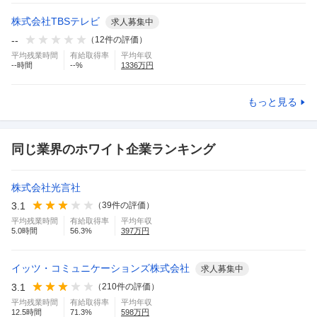
株式会社TBSテレビ
求人募集中
--
（
12
件の評価）
平均残業時間
有給取得率
平均年収
--
時間
--
%
1336
万円
もっと見る
同じ業界のホワイト企業ランキング
株式会社光言社
3.1
（
39
件の評価）
平均残業時間
有給取得率
平均年収
5.0
時間
56.3
%
397
万円
イッツ・コミュニケーションズ株式会社
求人募集中
3.1
（
210
件の評価）
平均残業時間
有給取得率
平均年収
12.5
時間
71.3
%
598
万円