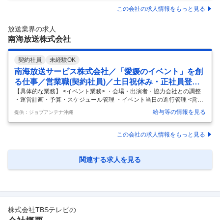
・問い合わせ対応だけでなく業務改善や運営サポートにも携われるため
この会社の求人情報をもっと見る
経験を活かしてキャリアアップできる ・年間休日120日かつ残業月5時
間程度で接客業やコールセンター経験者も無理なく働ける ・地域の通信
放送業界の求人
インフラを支える企業だからこそお客様からの感謝を直接実感できる
…
南海放送株式会社
契約社員
未経験OK
南海放送サービス株式会社／「愛媛のイベント」を創
る仕事／営業職(契約社員)／土日祝休み・正社員登用
あり
【具体的な業務】 <イベント業務> ・会場・出演者・協力会社との調整
・運営計画・予算・スケジュール管理 ・イベント当日の進行管理 <営業
業務> ・企業・自治体への訪問営業 ・イベント・プロモーション企画の
給与等の情報を見る
提供：ジョブアンテナ沖縄
提案 ・見積書・提案書の作成 ・既存顧客フォロー・新規開拓 イベント
シーズンはプロデューサーとして運営に集中し、閑散期は次の受注に向
けた営業活動を行います。 【入社後の流れ】 まずはOJTでイベント運営
この会社の求人情報をもっと見る
と営業の基礎を学んでいただきます。 経験を積みながら、大型イベント
の担当や営業リーダーへのステップアップも。 正社員登用制度もあるの
で、長く腰を据えて働ける環境です。
…
関連する求人を見る
株式会社TBSテレビ
の