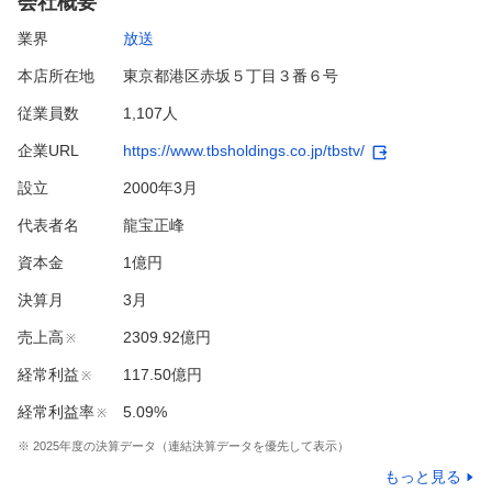
会社概要
業界
放送
本店所在地
東京都港区赤坂５丁目３番６号
従業員数
1,107人
企業URL
https://www.tbsholdings.co.jp/tbstv/
設立
2000年3月
代表者名
龍宝正峰
資本金
1億円
決算月
3
月
売上高
2309.92億円
※
経常利益
117.50億円
※
経常利益率
5.09%
※
※
2025
年度の決算データ（連結決算データを優先して表示）
もっと見る