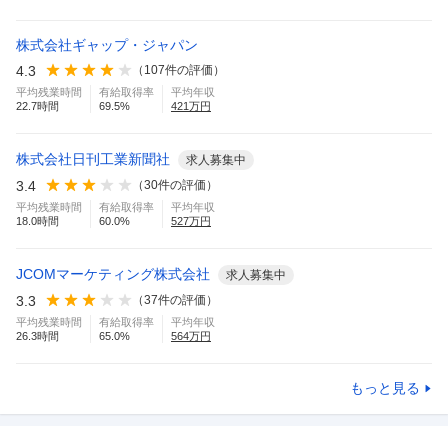
株式会社ギャップ・ジャパン
4.3
（
107
件の評価）
平均残業時間
有給取得率
平均年収
22.7
時間
69.5
%
421
万円
株式会社日刊工業新聞社
求人募集中
3.4
（
30
件の評価）
平均残業時間
有給取得率
平均年収
18.0
時間
60.0
%
527
万円
JCOMマーケティング株式会社
求人募集中
3.3
（
37
件の評価）
平均残業時間
有給取得率
平均年収
26.3
時間
65.0
%
564
万円
もっと見る