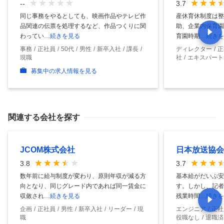
--
3.7
同じ事務をやるとしても、映画作品やテレビ作
産休育休制度は整
品関連の伝票を処理するなど、作品つくりに関
助、企業内保育園
わってい
…続きを見る
育園時期
…続きを
事務
正社員
50代
男性
新卒入社
課長
ディレクター
正
現職
社
エキスパート
募集中の求人情報を見る
関連する会社を探す
JCOM株式会社
日本放送協会
3.8
3.7
数年前に給与制度が変わり、原則年収が減る方
基本給がだいぶ安
向となり、同じグレード内であれば同一賃金に
す。しかし、記者
収斂され
…続きを見る
残業時間
…続きを
企画
正社員
男性
新卒入社
リーダー
現
エンジニア
正社
職
役職なし
退職済