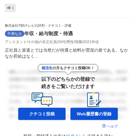
1
株式会社TBSテレビの評判・クチコミ・評価
年収・給与制度・待遇
不満な点
アシスタント
その他の非正社員
20代
男性
現職
2021年頃
正社員と派遣とでは当然だが待遇と給料が雲泥の差である。なか
なか昇給はなく...
就活生
の方もクチコミ投稿OK！
以下のどちらかの登録で
続きをご覧いただけます
クチコミ投稿
Web履歴書の
登録
ヘルプ