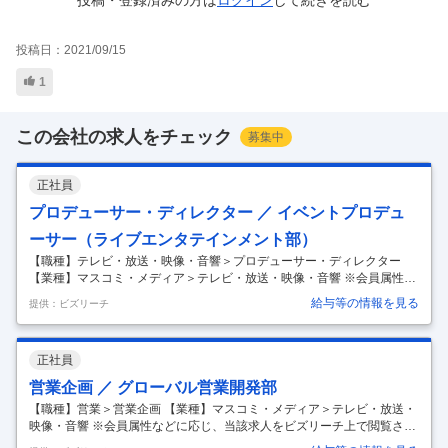
投稿・登録済みの方は
ログイン
して
続きを読む
投稿日：
2021/09/15
1
この会社の求人をチェック
募集中
正社員
プロデューサー・ディレクター ／ イベントプロデュ
ーサー（ライブエンタテインメント部）
【職種】テレビ・放送・映像・音響＞プロデューサー・ディレクター
【業種】マスコミ・メディア＞テレビ・放送・映像・音響 ※会員属性な
どに応じ、当該求人をビズリーチ上で閲覧された際に内容が異なる場合
給与等の情報を見る
提供：ビズリーチ
があります 「番組・ライブイベント事業部」は、TBSグループが掲げる
拡張戦略EDGE（＝Expand Digital Global Experience）の「Global」と
「Experience」における事業拡大を担っています。 ■「TBS」にしかで
正社員
きない、「TBS」だからこそできる！ 「ラヴィット！ロック」や、「C
DTVライブ！ライブ！大感謝祭」に代表されるように自社の強みを最大
営業企画 ／ グローバル営業開発部
限に活かした番組連動
…
【職種】営業＞営業企画 【業種】マスコミ・メディア＞テレビ・放送・
映像・音響 ※会員属性などに応じ、当該求人をビズリーチ上で閲覧され
た際に内容が異なる場合があります 【業務内容】 ●TBS番組（バラエテ