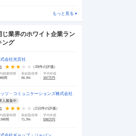
もっと見る
同じ業界のホワイト企業ラン
キング
株式会社光言社
.1
（
39
件の評価）
均残業時間
有給取得率
平均年収
0
時間
56.3
%
397
万円
イッツ・コミュニケーションズ株式会社
求人募集中
.1
（
210
件の評価）
均残業時間
有給取得率
平均年収
.5
時間
71.3
%
598
万円
株式会社ギャップ・ジャパン