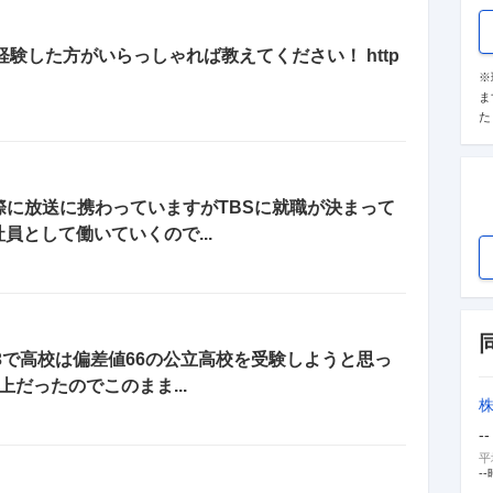
験した方がいらっしゃれば教えてください！ http
※
ま
た
際に放送に携わっていますがTBSに就職が決まって
員として働いていくので...
3で高校は偏差値66の公立高校を受験しようと思っ
だったのでこのまま...
--
平
--