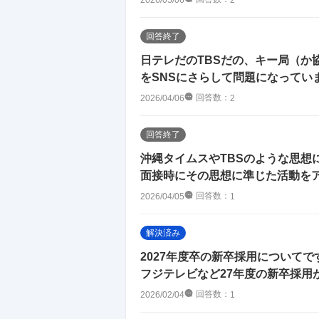
回答終了
日テレだのTBSだの、キー局（か
をSNSにさらして問題になっていま
回答数：
2026/04/06
2
回答終了
沖縄タイムスやTBSのような思想
面接時にその思想に準じた活動をア
回答数：
2026/04/05
1
解決済み
2027年度卒の新卒採用について
フジテレビなど27年度の新卒採用が
回答数：
2026/02/04
1