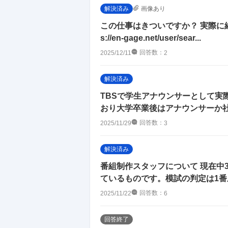
画像あり
解決済み
この仕事はきついですか？ 実際に経
s://en-gage.net/user/sear...
回答数：
2025/12/11
2
解決済み
TBSで学生アナウンサーとして実
おり大学卒業後はアナウンサーか社
回答数：
2025/11/29
3
解決済み
番組制作スタッフについて 現在中
ているものです。模試の判定は1番上
回答数：
2025/11/22
6
回答終了