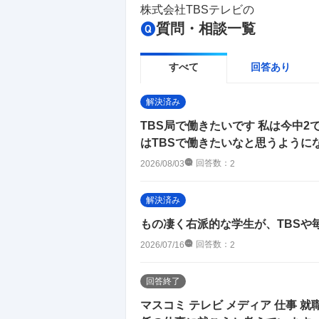
株式会社TBSテレビ
の
質問・相談一覧
すべて
回答あり
解決済み
TBS局で働きたいです 私は今中
はTBSで働きたいなと思うようになり
回答数：
2026/08/03
2
解決済み
もの凄く右派的な学生が、TBSや
回答数：
2026/07/16
2
回答終了
マスコミ テレビ メディア 仕事 