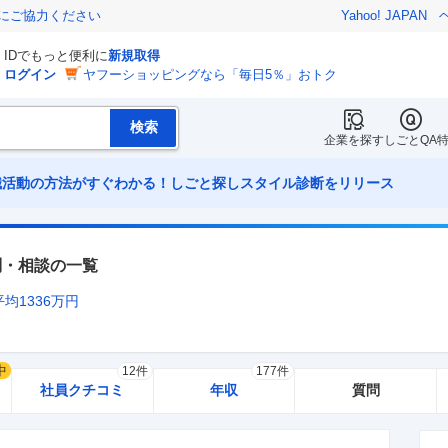
金にご協力ください
Yahoo! JAPAN
IDでもっと便利に
新規取得
ログイン
ヤフーショッピングなら「毎日5％」おトク
企業を探す
しごとQA
職活動の方法がすぐわかる！しごと探しスタイル診断をリリース
問・相談の一覧
平均
1336
万円
中
12件
177件
社員クチコミ
年収
質問