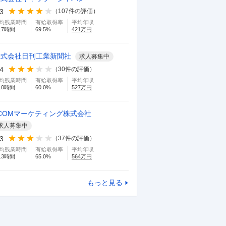
.3
（
107
件の評価）
均残業時間
有給取得率
平均年収
.7
時間
69.5
%
421
万円
株式会社日刊工業新聞社
求人募集中
.4
（
30
件の評価）
均残業時間
有給取得率
平均年収
.0
時間
60.0
%
527
万円
COMマーケティング株式会社
求人募集中
.3
（
37
件の評価）
均残業時間
有給取得率
平均年収
.3
時間
65.0
%
564
万円
もっと見る