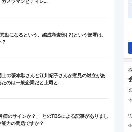
メラマンとディレ...
ら異動になるという、編成考査部(？)という部署は、
か？
同士の張本勲さんと江川紹子さんが意見の対立があ
たのは一般企業だと上司と...
五月病のサインか？」 とのTBSによる記事がありまし
や能力の問題ですか？
企