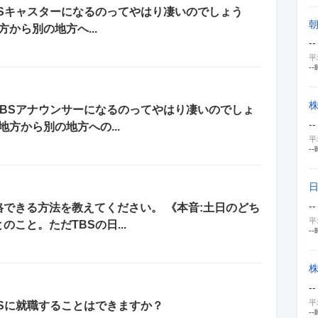
Sキャスターになるのってやはり凄いのでしょう
から別の地方へ...
--
平
--
BSアナウンサーになるのってやはり凄いのでしょ
--
地方から別の地方への...
平
--
--
できる方法を教えてください。 《本音:土日のどち
平
こと。ただTBSの日...
--
株
--
平
Sに就職することはできますか？
--