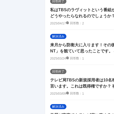
回答終了
私はTBSのラヴィットという番組
どうやったらなれるのでしょうか
回答数：
2025/04/17
2
解決済み
来月から防衛大に入ります！その後の
NT」を観ていて思ったことです。 小
回答数：
2025/03/24
1
回答終了
テレビ局TBSの新規採用者は10
言います。これは既得権ですか？ 社員
回答数：
2025/03/09
1
解決済み