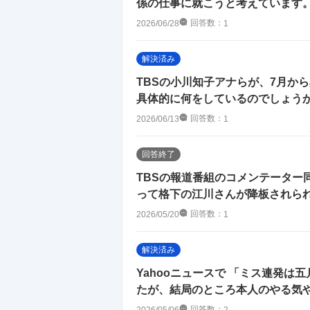
係の仕事に就こうと考えています。カ
回答数：
2026/06/28
1
解決済み
TBSの小川知子アナらが、7月か
具体的に何をしているのでしょう
回答数：
2026/06/13
1
回答終了
TBSの報道番組のコメンテーター
って格下の江川さんが降板されられ
回答数：
2026/05/20
1
解決済み
Yahooニュースで 「ミス連発は
たが、結局のところ本人のやる気
回答数：
2026/05/06
2