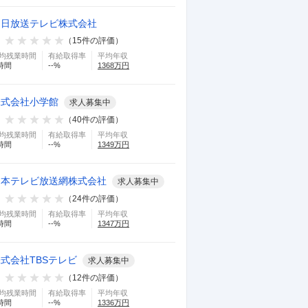
朝日放送テレビ株式会社
（
15
件の評価）
均残業時間
有給取得率
平均年収
時間
--
%
1368
万円
株式会社小学館
求人募集中
（
40
件の評価）
均残業時間
有給取得率
平均年収
時間
--
%
1349
万円
日本テレビ放送網株式会社
求人募集中
（
24
件の評価）
均残業時間
有給取得率
平均年収
時間
--
%
1347
万円
式会社TBSテレビ
求人募集中
（
12
件の評価）
均残業時間
有給取得率
平均年収
時間
--
%
1336
万円