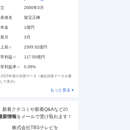
設立
2000年3月
代表者名
龍宝正峰
資本金
1億円
決算月
3
月
売上高
2309.92億円
※
経常利益
117.50億円
※
経常利益率
5.09%
※
※
2025
年度の決算データ（連結決算データを優
して表示）
もっと見る
新着クチコミや新着Q&Aなどの
最新情報
をメールで受け取れます！
株式会社TBSテレビ
を