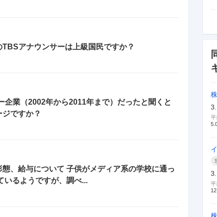
TBSアナウンサーは上級国民ですか？
ー企業（2002年から2011年まで）だったと聞くと
3
ージですか？
平
5.
形態、給与について 子供がメディア系の学校に通っ
3
いるようですが、調べ...
平
12