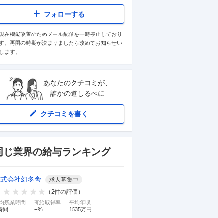
フォローする
現在機能改善のためメール配信を一時停止しており
す。再開の時期が決まりましたら改めてお知らせい
します。
あなたのクチコミが、
誰かの道しるべに
クチコミを書く
同じ業界の給与ランキング
株式会社幻冬舎
求人募集中
（
2
件の評価）
均残業時間
有給取得率
平均年収
時間
--
%
1535
万円