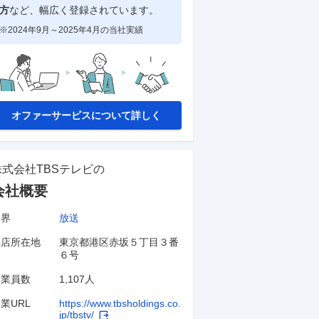
方
など、幅広く登録されています。
※2024年9月～2025年4月の当社実績
オファーサービスについて詳しく
株式会社TBSテレビ
の
会社概要
業界
放送
本店所在地
東京都港区赤坂５丁目３番
６号
従業員数
1,107人
業URL
https://www.tbsholdings.co.
jp/tbstv/