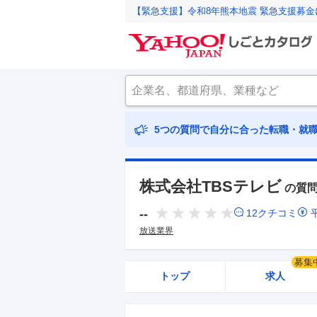
【緊急支援】令和8年熊本地震 緊急支援募
5つの質問で自分に合った転職・就
株式会社TBSテレビ
の質
--
12
クチコミ
放送業界
募集
トップ
求人