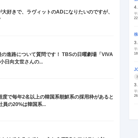
4
が大好きで、ラヴィットのADになりたいのですが、
平
22
？
3
平
18
進路について質問です！ TBSの日曜劇場「VIVA
日向文世さんの...
J
3
平
26
名程度で毎年2名以上の韓国系朝鮮系の採用枠があると
の20%は韓国系...