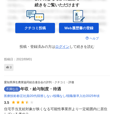
続きをご覧いただけます
クチコミ投稿
Web履歴書の
登録
ヘルプ
投稿・登録済みの方は
ログイン
して
続きを読む
投稿日：
2022/09/01
0
愛知県厚生農業協同組合連合会の評判・クチコミ・評価
年収・給与制度・待遇
不満な点
医療技術者
正社員
20代
回答しない
役職なし
現職
新卒入社
2025年頃
3.5
住宅手当支給対象が狭くなる可能性事業所より一定範囲内に居住
している者のみ...