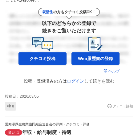
就活生
の方もクチコミ投稿OK！
以下のどちらかの登録で
続きをご覧いただけます
クチコミ投稿
Web履歴書の
登録
ヘルプ
投稿・登録済みの方は
ログイン
して
続きを読む
投稿日：
2026/03/05
0
クチコミ詳細
愛知県厚生農業協同組合連合会の評判・クチコミ・評価
年収・給与制度・待遇
良い点