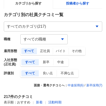
カテゴリから探す
投稿者から探す
カテゴリ別の社員クチコミ一覧
職種
雇用形態
すべて
正社員
バイト
その他
入社形態
すべて
新卒
中途
(正社員)
評価別
すべて
良い点
不満な点
面接・選考クチコミへ：
中途採用(
6
)
/
新卒採用(
7
)
217
件のクチコミ
表示順：
おすすめ
新着
活動時期