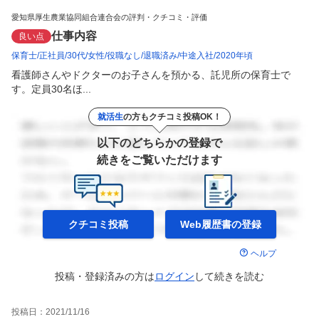
愛知県厚生農業協同組合連合会の評判・クチコミ・評価
仕事内容
良い点
保育士
正社員
30代
女性
役職なし
退職済み
中途入社
2020年頃
看護師さんやドクターのお子さんを預かる、託児所の保育士で
す。定員30名ほ...
就活生
の方もクチコミ投稿OK！
以下のどちらかの登録で
続きをご覧いただけます
クチコミ投稿
Web履歴書の
登録
ヘルプ
投稿・登録済みの方は
ログイン
して
続きを読む
投稿日：
2021/11/16