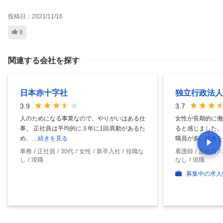
投稿日：
2021/11/16
0
関連する会社を探す
日本赤十字社
独立行政法人
3.9
3.7
人のためになる事業なので、やりがいはある仕
女性が長期的に働
事。 正社員は平均的に３年に1回異動があるた
ると感じました。
め、
…続きを見る
職員が多
…続きを
事務
正社員
30代
女性
新卒入社
役職な
看護師
正社員
し
現職
なし
現職
募集中の求人