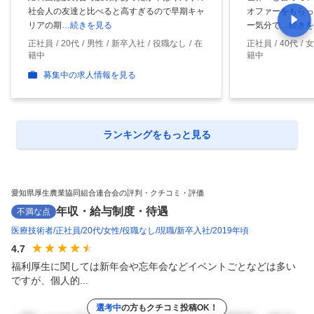
社会人の友達と比べると高すぎるので早期キャ
オファーをもらっ
リアの期
…続きを見る
ー気分で
…続きを
正社員
20代
男性
新卒入社
役職なし
在
正社員
40代
女
籍中
籍中
募集中の求人情報を見る
ランキングをもっと見る
愛知県厚生農業協同組合連合会の評判・クチコミ・評価
年収・給与制度・待遇
不満な点
医療技術者
正社員
20代
女性
役職なし
現職
新卒入社
2019年頃
4.7
福利厚生に関しては新年会や忘年会などイベントごとなどは多い
ですが、個人的...
選考中
の方もクチコミ投稿OK！