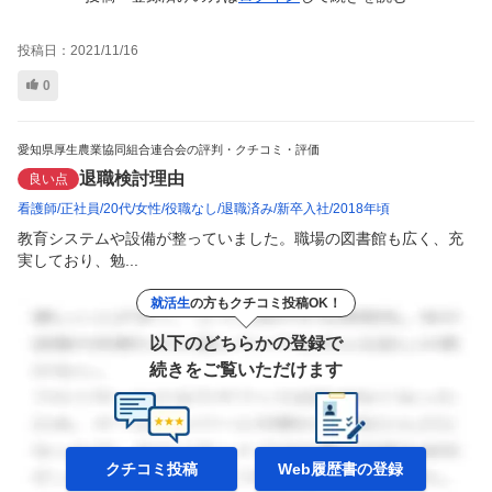
投稿日：
2021/11/16
0
愛知県厚生農業協同組合連合会の評判・クチコミ・評価
退職検討理由
良い点
看護師
正社員
20代
女性
役職なし
退職済み
新卒入社
2018年頃
教育システムや設備が整っていました。職場の図書館も広く、充
実しており、勉...
就活生
の方もクチコミ投稿OK！
以下のどちらかの登録で
続きをご覧いただけます
クチコミ投稿
Web履歴書の
登録