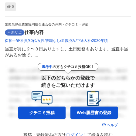
0
愛知県厚生農業協同組合連合会の評判・クチコミ・評価
仕事内容
不満な点
保育士
正社員
30代
女性
役職なし
退職済み
中途入社
2020年頃
当直が月に２〜３日ありますし、土日勤務もあります。当直手当
があるお陰で、...
選考中
の方もクチコミ投稿OK！
以下のどちらかの登録で
続きをご覧いただけます
クチコミ投稿
Web履歴書の
登録
ヘルプ
投稿・登録済みの方は
ログイン
して
続きを読む