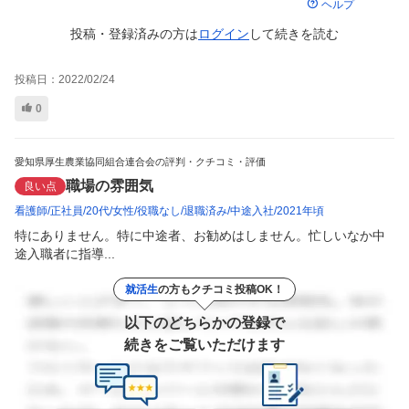
ヘルプ
投稿・登録済みの方は
ログイン
して
続きを読む
投稿日：
2022/02/24
0
愛知県厚生農業協同組合連合会の評判・クチコミ・評価
職場の雰囲気
良い点
看護師
正社員
20代
女性
役職なし
退職済み
中途入社
2021年頃
特にありません。特に中途者、お勧めはしません。忙しいなか中
途入職者に指導...
就活生
の方もクチコミ投稿OK！
以下のどちらかの登録で
続きをご覧いただけます