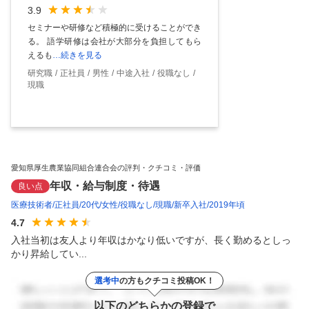
3.9
セミナーや研修など積極的に受けることができ
る。 語学研修は会社が大部分を負担してもら
えるも
…続きを見る
研究職
正社員
男性
中途入社
役職なし
現職
愛知県厚生農業協同組合連合会の評判・クチコミ・評価
年収・給与制度・待遇
良い点
医療技術者
正社員
20代
女性
役職なし
現職
新卒入社
2019年頃
4.7
入社当初は友人より年収はかなり低いですが、長く勤めるとしっ
かり昇給してい...
選考中
の方もクチコミ投稿OK！
以下のどちらかの登録で