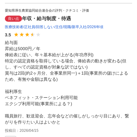
愛知県厚生農業協同組合連合会の評判・クチコミ・評価
年収・給与制度・待遇
良い点
医療技術者
正社員
回答しない
主任
現職
新卒入社
2026年頃
3.5
給与面

昇給は5000円／年

俸給表に従い、年々基本給が上がる(年功序列)

特定の認定資格を取得している場合、俸給表の動きが変わる(但
し、すべての認定資格が対象な訳ではない)

賞与は2回(約2ヶ月分、全事業所同一)＋1回(事業所の儲けによる
ため、有無や金額は異なる)

福利厚生

ベネフィット・ステーション利用可能

エクシブ利用可能(事業所による？)

職員旅行、歓送迎会、忘年会などの催しがしっかり目にあり、繋
がりを作りたい人はよいかと
投稿日：
2026/04/15