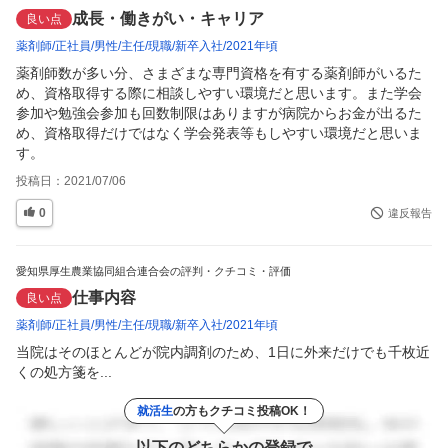
成長・働きがい・キャリア
良い点
薬剤師
正社員
男性
主任
現職
新卒入社
2021年頃
薬剤師数が多い分、さまざまな専門資格を有する薬剤師がいるた
め、資格取得する際に相談しやすい環境だと思います。また学会
参加や勉強会参加も回数制限はありますが病院からお金が出るた
め、資格取得だけではなく学会発表等もしやすい環境だと思いま
す。
投稿日：
2021/07/06
0
違反報告
愛知県厚生農業協同組合連合会の評判・クチコミ・評価
仕事内容
良い点
薬剤師
正社員
男性
主任
現職
新卒入社
2021年頃
当院はそのほとんどが院内調剤のため、1日に外来だけでも千枚近
くの処方箋を...
就活生
の方もクチコミ投稿OK！
以下のどちらかの登録で