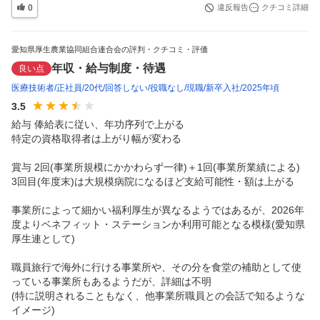
0
違反報告
クチコミ詳細
愛知県厚生農業協同組合連合会の評判・クチコミ・評価
年収・給与制度・待遇
良い点
医療技術者
正社員
20代
回答しない
役職なし
現職
新卒入社
2025年頃
3.5
給与 俸給表に従い、年功序列で上がる

特定の資格取得者は上がり幅が変わる

賞与 2回(事業所規模にかかわらず一律)＋1回(事業所業績による)

3回目(年度末)は大規模病院になるほど支給可能性・額は上がる

事業所によって細かい福利厚生が異なるようではあるが、2026年
度よりベネフィット・ステーションか利用可能となる模様(愛知県
厚生連として)

職員旅行で海外に行ける事業所や、その分を食堂の補助として使
っている事業所もあるようだが、詳細は不明

(特に説明されることもなく、他事業所職員との会話で知るような
イメージ)