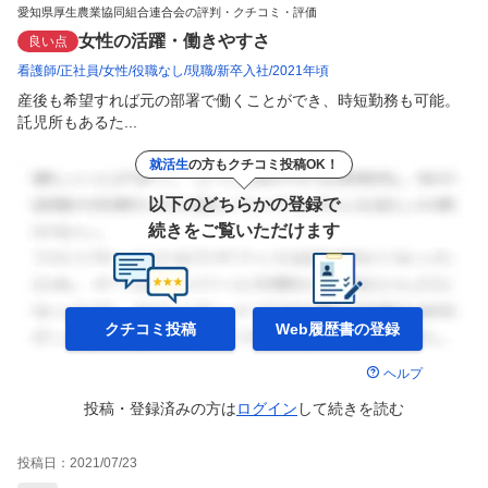
愛知県厚生農業協同組合連合会の評判・クチコミ・評価
女性の活躍・働きやすさ
良い点
看護師
正社員
女性
役職なし
現職
新卒入社
2021年頃
産後も希望すれば元の部署で働くことができ、時短勤務も可能。
託児所もあるた...
就活生
の方もクチコミ投稿OK！
以下のどちらかの登録で
続きをご覧いただけます
クチコミ投稿
Web履歴書の
登録
ヘルプ
投稿・登録済みの方は
ログイン
して
続きを読む
投稿日：
2021/07/23