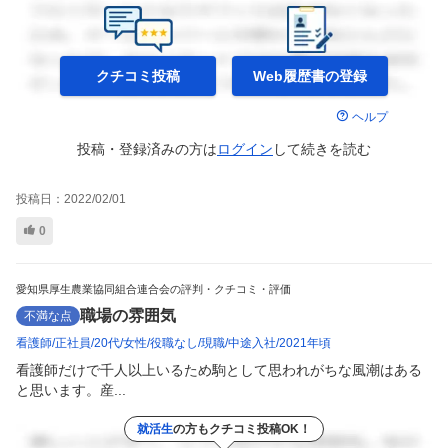
クチコミ投稿
Web履歴書の
登録
ヘルプ
投稿・登録済みの方は
ログイン
して
続きを読む
投稿日：
2022/02/01
0
愛知県厚生農業協同組合連合会の評判・クチコミ・評価
職場の雰囲気
不満な点
看護師
正社員
20代
女性
役職なし
現職
中途入社
2021年頃
看護師だけで千人以上いるため駒として思われがちな風潮はある
と思います。産...
就活生
の方もクチコミ投稿OK！