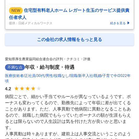
住宅型有料老人ホーム レガート生玉のサービス提供責
NEW
任者求人
提供：日経メディカルワークス
続きを見る
この会社の求人情報をもっと見る
愛知県厚生農業協同組合連合会の評判・クチコミ・評価
年収・給与制度・待遇
不満な点
医療技術者
正社員
30代
男性
役職なし
現職
新卒入社
既婚
子育て中
2022年
頃
4.2
病院ごとで、細かい手当てやルールが異なっているようです。ボ
ーナスも変わってくるので、勤務先によって年収に差が出てくる
ことがあります。ただ、人事異動で他病院に異動となることもあ
るので、就職した病院でもらっていたボーナスの額が生涯もらえ
るとは限らないので人生設計は気を付けた方が良いかと思いま
す。

人事異動は時々ありますが、建前上は人事交流ということのよう