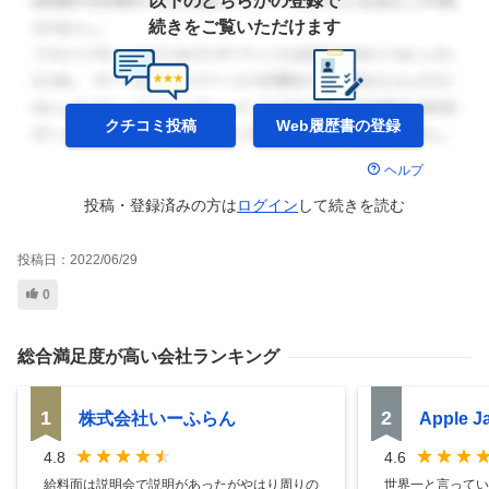
以下のどちらかの登録で
続きをご覧いただけます
クチコミ投稿
Web履歴書の
登録
ヘルプ
投稿・登録済みの方は
ログイン
して
続きを読む
投稿日：
2022/06/29
0
総合満足度
が高い会社ランキング
1
2
株式会社いーふらん
Apple 
4.8
4.6
給料面は説明会で説明があったがやはり周りの
世界一と言ってい