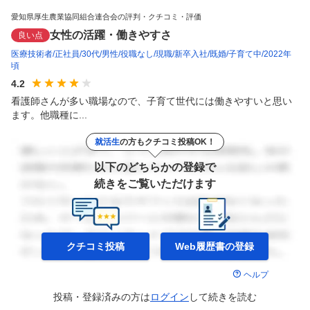
愛知県厚生農業協同組合連合会の評判・クチコミ・評価
女性の活躍・働きやすさ
良い点
医療技術者
正社員
30代
男性
役職なし
現職
新卒入社
既婚
子育て中
2022年
頃
4.2
看護師さんが多い職場なので、子育て世代には働きやすいと思い
ます。他職種に...
就活生
の方もクチコミ投稿OK！
以下のどちらかの登録で
続きをご覧いただけます
クチコミ投稿
Web履歴書の
登録
ヘルプ
投稿・登録済みの方は
ログイン
して
続きを読む