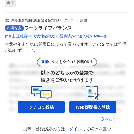
0
愛知県厚生農業協同組合連合会の評判・クチコミ・評価
ワークライフバランス
不満な点
保育士
正社員
30代
女性
役職なし
退職済み
中途入社
2020年頃
お盆や年末年始は開園日によって変わります。この２つでは希望
が出せず、くじ...
選考中
の方もクチコミ投稿OK！
以下のどちらかの登録で
続きをご覧いただけます
クチコミ投稿
Web履歴書の
登録
ヘルプ
投稿・登録済みの方は
ログイン
して
続きを読む