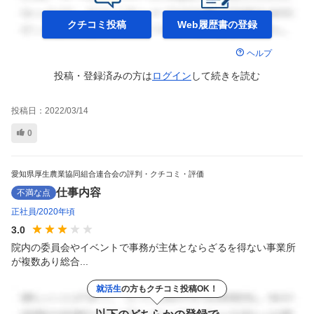
クチコミ投稿
Web履歴書の
登録
ヘルプ
投稿・登録済みの方は
ログイン
して
続きを読む
投稿日：
2022/03/14
0
愛知県厚生農業協同組合連合会の評判・クチコミ・評価
仕事内容
不満な点
正社員
2020年頃
3.0
院内の委員会やイベントで事務が主体とならざるを得ない事業所
が複数あり総合...
就活生
の方もクチコミ投稿OK！