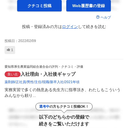
クチコミ投稿
Web履歴書の
登録
ヘルプ
投稿・登録済みの方は
ログイン
して
続きを読む
投稿日：
2022/02/09
1
愛知県厚生農業協同組合連合会の評判・クチコミ・評価
入社理由・入社後ギャップ
良い点
薬剤師
正社員
男性
主任
現職
新卒入社
2021年頃
実務実習で多くの熱意ある先生方に指導頂き、わたしもこういう
みんなから頼り...
選考中
の方もクチコミ投稿OK！
以下のどちらかの登録で
続きをご覧いただけます