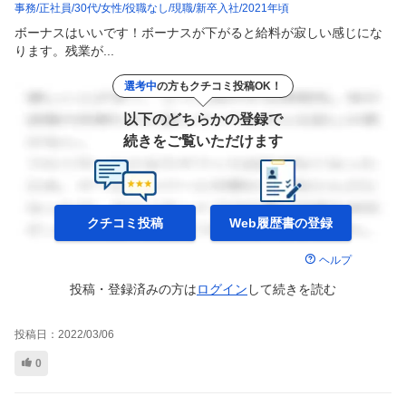
事務
正社員
30代
女性
役職なし
現職
新卒入社
2021年頃
ボーナスはいいです！ボーナスが下がると給料が寂しい感じにな
ります。残業が...
選考中
の方もクチコミ投稿OK！
以下のどちらかの登録で
続きをご覧いただけます
クチコミ投稿
Web履歴書の
登録
ヘルプ
投稿・登録済みの方は
ログイン
して
続きを読む
投稿日：
2022/03/06
0