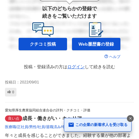
以下のどちらかの登録で
続きをご覧いただけます
クチコミ投稿
Web履歴書の
登録
ヘルプ
投稿・登録済みの方は
ログイン
して
続きを読む
投稿日：
2022/09/01
0
愛知県厚生農業協同組合連合会の評判・クチコミ・評価
成長・働きがい・キャリア
良い点
この企業の新着求人を受け取る
医療職
正社員
男性
社員
退職済み
中途入社
2017年頃
年々と成長を感じることができました。経験する量が他の部署よ