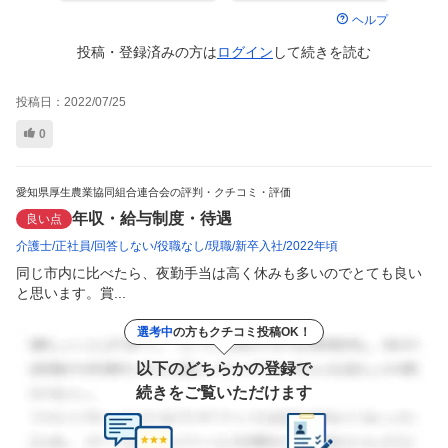
ヘルプ
投稿・登録済みの方は
ログイン
して
続きを読む
投稿日：
2022/07/25
0
愛知県厚生農業協同組合連合会の評判・クチコミ・評価
年収・給与制度・待遇
良い点
介護士
正社員
回答しない
役職なし
現職
新卒入社
2022年頃
同じ市内に比べたら、夜勤手当は高く休みも多いのでとても良い
と思います。賞...
選考中
の方もクチコミ投稿OK！
以下のどちらかの登録で
続きをご覧いただけます