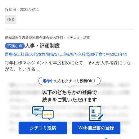
投稿日：
2022/08/11
0
愛知県厚生農業協同組合連合会の評判・クチコミ・評価
人事・評価制度
不満な点
医療職
正社員
30代
女性
役職なし
現職
新卒入社
既婚
子育て中
2021年頃
毎年目標マネジメントを年度初めにたて、それが人事考課につな
がる、という名...
選考中
の方もクチコミ投稿OK！
以下のどちらかの登録で
続きをご覧いただけます
クチコミ投稿
Web履歴書の
登録