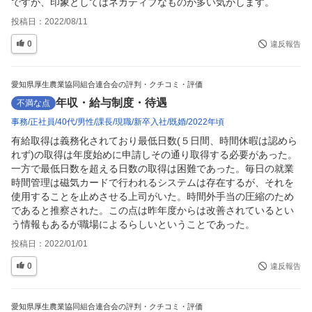
ですが、印象としてはネガティブなものが多い気がします。
投稿日：
2022/08/11
0
違反報告
愛知県厚生農業協同組合連合会の評判・クチコミ・評価
年収・給与制度・待遇
不満な点
事務
正社員
40代
男性
課長
現職
新卒入社
既婚
2022年頃
有給取得は義務化されており最低日数(５日間、時間休暇は認めら
れず)の取得は年度始めに申請しその通り取得する必要があった。
一方で最低日数を超える日数の取得は困難であった。毎日の就業
時間管理は磁気カードで行われるシステムは存在するが、それを
使用することを止めさせる上司がいた。時間外手当の圧縮のため
であると推察された。この点は昨年度からは改善されているとい
う情報もあるが職場によるらしいということであった。
投稿日：
2022/01/01
0
違反報告
愛知県厚生農業協同組合連合会の評判・クチコミ・評価