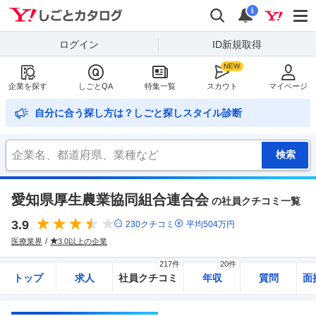
Yahoo!しごとカタログ
検索
通知
i
ログイン
ID新規取得
企業を探す
しごとQA
特集一覧
スカウト
マイページ
自分に合う探し方は？しごと探しスタイル診断
愛知県厚生農業協同組合連合会
の社員クチコミ一覧
3.9
230
クチコミ
平均
504
万円
医療業界
3.0以上の企業
217件
20件
トップ
求人
社員クチコミ
年収
質問
面