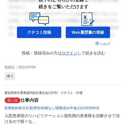
続きをご覧いただけます
クチコミ投稿
Web履歴書の
登録
ヘルプ
投稿・登録済みの方は
ログイン
して
続きを読む
投稿日：
2021/07/06
0
愛知県厚生農業協同組合連合会の評判・クチコミ・評価
仕事内容
良い点
医療技術者
正社員
男性
役職なし
退職済み
中途入社
2020年頃
入院患者様のリハビリテーション急性期の患者様を治療させて頂
けるので様々な...