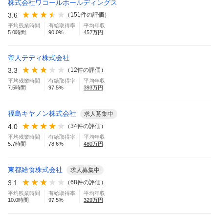
株式会社ワコールホールディングス
3.6
（
151
件の評価）
平均残業時間
有給取得率
平均年収
5.0
時間
90.0
%
452
万円
帝人テディ株式会社
3.3
（
12
件の評価）
平均残業時間
有給取得率
平均年収
7.5
時間
97.5
%
393
万円
福島キヤノン株式会社
求人募集中
4.0
（
34
件の評価）
平均残業時間
有給取得率
平均年収
5.7
時間
78.6
%
480
万円
東都給食株式会社
求人募集中
3.1
（
68
件の評価）
平均残業時間
有給取得率
平均年収
10.0
時間
97.5
%
329
万円