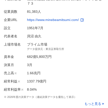
７３
従業員数
81,383人
企業URL
https://www.minebeamitsumi.com/
設立
1951年7月
代表者名
貝沼 由久
上場市場名
プライム市場
データ提供元：
東京証券取引所
資本金
682億5,800万円
決算月
3
月
売上高
1.66兆円
※
経常利益
1337.79億円
※
経常利益率
8.04%
※
※
2026
年度の決算データ（連結決算データを優先して表示）
もっと見る