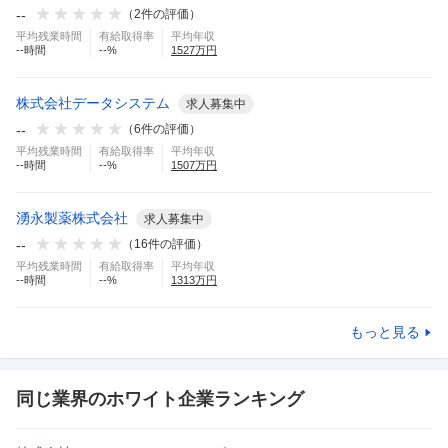
--
（
2
件の評価）
平均残業時間
有給取得率
平均年収
--
時間
--
%
1527
万円
株式会社データシステム
求人募集中
--
（
6
件の評価）
平均残業時間
有給取得率
平均年収
--
時間
--
%
1507
万円
湧永製薬株式会社
求人募集中
--
（
16
件の評価）
平均残業時間
有給取得率
平均年収
--
時間
--
%
1313
万円
もっと見る
同じ業界のホワイト企業ランキング