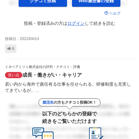
クチコミ投稿
Web履歴書の
登録
ヘルプ
投稿・登録済みの方は
ログイン
して
続きを読む
投稿日：
2022/04/14
0
ミネベアミツミ株式会社の評判・クチコミ・評価
成長・働きがい・キャリア
良い点
若い内から海外で責任有る仕事を任せられる。研修制度も充実し
てきているが、...
就活生
の方もクチコミ投稿OK！
以下のどちらかの登録で
続きをご覧いただけます