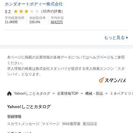
ホンダオートボディー株式会社
3.2
（
31
件の評価）
平均残業時間
有給取得率
平均年収
11.0
時間
100.0
%
664
万円
もっと見る
本ページに掲載の企業情報の各種データについては
ヘルプページ
をご参照
ください。
求人情報の検索は株式会社スタンバイが提供する求人検索エンジン「スタ
ンバイ」となります。
Yahoo!しごとカタログ
企業情報TOP
機械・部品
ミネベアミツ
Yahoo!しごとカタログ
登録情報
スカウトメッセージ
マイページ
Web履歴書
配信設定