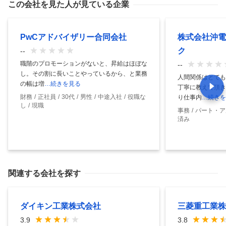
この会社を見た人が見ている企業
PwCアドバイザリー合同会社
株式会社沖電
ク
--
職階のプロモーションがないと、昇給はほぼな
--
し。その割に長いことやっているから、と業務
人間関係はとても
の幅は増
…続きを見る
丁寧に教えて頂き
財務
正社員
30代
男性
中途入社
役職な
り仕事内
…続きを
し
現職
事務
パート・ア
済み
関連する会社を探す
ダイキン工業株式会社
三菱重工業株
3.9
3.8