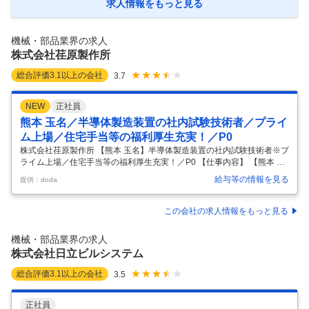
保安管理業務、警備管理業務、各種契約書管理業務、工場内外施設管理
求人情報をもっと見る
業務をお任せします。 ◆当社について 当社は業界世界シェアトップクラ
スの部品事業群を豊富に持っております。それは旧ミネベアが得意とし
てきた
…
機械・部品業界の求人
株式会社荏原製作所
総合評価
3.1
以上の会社
3.7
NEW
正社員
熊本 玉名／半導体製造装置の社内試験技術者／プライ
ム上場／住宅手当等の福利厚生充実！／P0
株式会社荏原製作所 【熊本 玉名】半導体製造装置の社内試験技術者※プ
ライム上場／住宅手当等の福利厚生充実！／P0 【仕事内容】 【熊本 玉
名】半導体製造装置の社内試験技術者※プライム上場／住宅手当等の福
給与等の情報を見る
提供：doda
利厚生充実！／P0 【具体的な仕事内容】 【安定経営基盤×半導体装置の
成長事業】【福利厚生・住宅補助充実】～世界シェア2位！主力製品半
導体製造装置（CMP）・ドライ真空ポンプ／最も成長投資が集中する半
この会社の求人情報をもっと見る
導体領域で、グローバル市場に直結したビジネスに携わる～ ■概要： 半
導体製造装置の組立・配線および試験工程の業務をお任せします。 入社
機械・部品業界の求人
後はまず社内での試験業務に従事いただきますが、将来的には組立・配
株式会社日立ビルシステム
…
総合評価
3.1
以上の会社
3.5
正社員