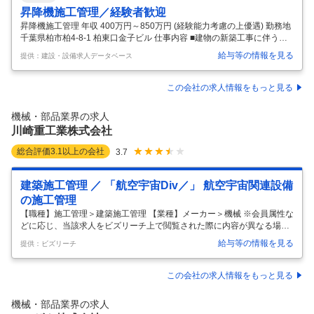
昇降機施工管理／経験者歓迎
昇降機施工管理 年収 400万円～850万円 (経験能力考慮の上優遇) 勤務地
千葉県柏市柏4-8-1 柏東口金子ビル 仕事内容 ■建物の新築工事に伴う新
設工事、および、既存の建物のリニューアル工事における昇降機施工の
給与等の情報を見る
提供：建設・設備求人データベース
現場管理を担当していただきます。 【具体的には】 ・昇降機工事現場施
工前の現場調査、元請や顧客との打合せ ・元請官公庁工事の現場代理人
・安全書類、施工計画の作成 ・部品、機材などの手配 ・施工中現場の安
この会社の求人情報をもっと見る
全・品質・工程管理など 必要な資格・経験 【必須要件】 ■以下いずれか
に該当する方 ・機電系の履修経験のある方 ・施工管理や設備管理経験の
機械・部品業界の求人
ある方 【歓迎要件】 ・施工管理・現場代
…
川崎重工業株式会社
総合評価
3.1
以上の会社
3.7
建築施工管理 ／ 「航空宇宙Div／」 航空宇宙関連設備
の施工管理
【職種】施工管理＞建築施工管理 【業種】メーカー＞機械 ※会員属性な
どに応じ、当該求人をビズリーチ上で閲覧された際に内容が異なる場合
があります 航空宇宙システムカンパニー（航空宇宙Div.）にて、 パイロ
給与等の情報を見る
提供：ビズリーチ
ットの飛行訓練に使用されるフライトシミュレーターをはじめとした各
種訓練機器、航空機の整備作業台など航空宇宙関連地上設備／機器等の
国内据付工事（施工管理業務）をご担当いただきます。 ～具体的には～
この会社の求人情報をもっと見る
・航空宇宙関連地上設備／機器の据付工事計画立案、及び現地での工程
管理 ・予算管理・品質管理・コスト管理・安全管理等の建設工事マネジ
機械・部品業界の求人
メント業務 ・航空宇宙関連地上設備／機器の国内据付工事における施工