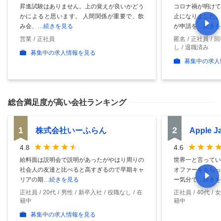
昇進試験はありません。上の覚えが良いかどう
コロナ禍が明けて
かによると思います。 人間関係が重要で、飲
止になりました。
み会、
…続きを見る
が申請を
…続きを
営業
正社員
匿名
正社員
回
し
退職済み
募集中の求人情報を見る
募集中の求人
総合満足度
が高い会社ランキング
1
2
株式会社いーふらん
Apple 
4.8
4.6
給料面は説明会で説明があったがやはり周りの
世界一と言ってい
社会人の友達と比べると高すぎるので早期キャ
オファーをもらっ
リアの期
…続きを見る
ー気分で
…続きを
正社員
20代
男性
新卒入社
役職なし
在
正社員
40代
女
籍中
籍中
募集中の求人情報を見る