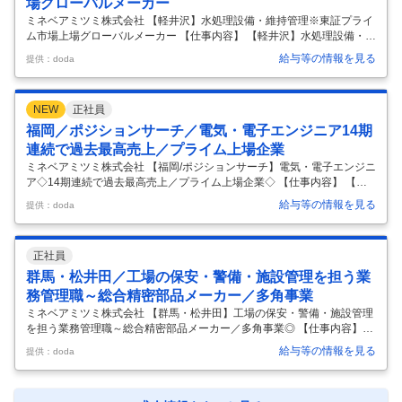
場グローバルメーカー
ミネベアミツミ株式会社 【軽井沢】水処理設備・維持管理※東証プライ
ム市場上場グローバルメーカー 【仕事内容】 【軽井沢】水処理設備・維
持管理※東証プライム市場上場グローバルメーカー 【具体的な仕事内
給与等の情報を見る
提供：doda
容】 ～行政出身の方も歓迎／売上高約1.5兆円・14期連続過去最高売上
更新中・ベアリング・モーター・センサー・半導体まで手掛ける世界で
も例のない総合精密部品メーカー～ ■職務概要： 軽井沢工場内の排水処
NEW
正社員
理設備等 環境関連設備の維持・保全及び運用改善や更新計画の推進など
を担っていただきます。 ※施設部門：軽井沢工場のみならず海外含めた
福岡／ポジションサーチ／電気・電子エンジニア14期
工場施設（空調機、冷暖房機器、排水処理設備、建築物等々）の管理全
連続で過去最高売上／プライム上場企業
般を
…
ミネベアミツミ株式会社 【福岡/ポジションサーチ】電気・電子エンジニ
ア◇14期連続で過去最高売上／プライム上場企業◇ 【仕事内容】 【福
岡/ポジションサーチ】電気・電子エンジニア◇14期連続で過去最高売上
給与等の情報を見る
提供：doda
／プライム上場企業◇ 【具体的な仕事内容】 ＜複数の技術の掛け合わせ
たモノづくり！成長環境がここにある＞自身の専門性＋αを身に着けら
れる！ニッチトップを多数保有◎売上高1.5兆の優良メーカー ▼同社の
正社員
特徴はこちらです □10のコア技術を融合し新たな事業機会を創出 □開発
と生産の内製化に強み！高水準の品質・技術 □WLBも大切に◎有給取得
群馬・松井田／工場の保安・警備・施設管理を担う業
率80%程／残業月平均20h程 □自社製品×自社技術の【相
…
務管理職～総合精密部品メーカー／多角事業
ミネベアミツミ株式会社 【群馬・松井田】工場の保安・警備・施設管理
を担う業務管理職～総合精密部品メーカー／多角事業◎ 【仕事内容】
【群馬・松井田】工場の保安・警備・施設管理を担う業務管理職～総合
給与等の情報を見る
提供：doda
精密部品メーカー／多角事業◎ 【具体的な仕事内容】 ～PCスキルをお
持ちの方へ／ベアリング・モーター・センサー・半導体まで手掛ける総
合精密部品メーカー／東証プライム上場／年間休日121日～ ◆業務内容