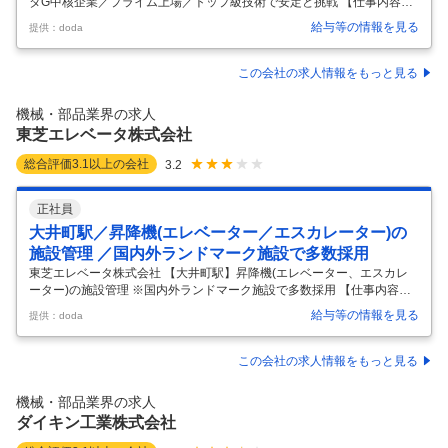
タG中核企業／プライム上場／トップ級技術で安定と挑戦 【仕事内容】
【三重県亀山市】生産管理（ベアリング）◆トヨタG中核企業／プライ
給与等の情報を見る
提供：doda
ム上場／トップ級技術で安定と挑戦 【具体的な仕事内容】 ～トヨタグル
ープの中核13社のうちの1社／電動パワーステアリングシステムで世界
トップクラスシェア／リモートワーク可～ ■業務概要： ・ライン別生産
この会社の求人情報をもっと見る
計画作成と進捗管理（月次・日次単位） ・仕入先への内示計画作成と発
注・納期進捗管理 ・生産システムの改善とかんばんメンテナンス ・スト
機械・部品業界の求人
ア運用（基準在庫の設定、仕掛管理、改善） ・ライン別負荷管理と負荷
東芝エレベータ株式会社
…
総合評価
3.1
以上の会社
3.2
正社員
大井町駅／昇降機(エレベーター／エスカレーター)の
施設管理 ／国内外ランドマーク施設で多数採用
東芝エレベータ株式会社 【大井町駅】昇降機(エレベーター、エスカレ
ーター)の施設管理 ※国内外ランドマーク施設で多数採用 【仕事内容】
【大井町駅】昇降機(エレベーター、エスカレーター)の施設管理 ※国内
給与等の情報を見る
提供：doda
外ランドマーク施設で多数採用 【具体的な仕事内容】 【オフィス、高層
マンション、駅や病院など、国内外の施設で当社のエレベーター、エス
カレーターが多数採用されています／平均勤続年数19.6年】 ■業務概
この会社の求人情報をもっと見る
要： 昇降機(エレベーター・エスカレーター)の新設もしくはリニューア
ル工事の施工管理を行います。 ・工事の事前調査、事前手配 ・営業、技
機械・部品業界の求人
術など他部署との折衝、調整 ・工事スタート後の監督、監理など
…
ダイキン工業株式会社