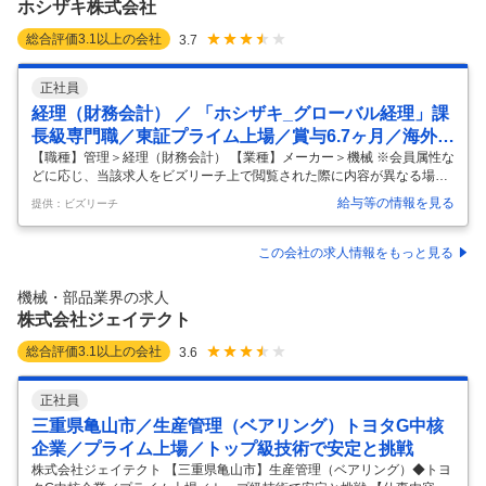
ホシザキ株式会社
管理
…
総合評価
3.1
以上の会社
3.7
正社員
経理（財務会計） ／ 「ホシザキ_グローバル経理」課
長級専門職／東証プライム上場／賞与6.7ヶ月／海外売
上比率50％
【職種】管理＞経理（財務会計） 【業種】メーカー＞機械 ※会員属性な
どに応じ、当該求人をビズリーチ上で閲覧された際に内容が異なる場合
があります 【ホシザキ株式会社について】 『ペンギンマーク』が目印の
給与等の情報を見る
提供：ビズリーチ
製氷機や冷蔵庫など、フードサービス機器を中心に扱う"ホシザキグルー
プ"。 国内シェアトップクラスで、飲食店はもちろん、病院・介護施
設・学校・保育園など、業務用製品でありながら、生活の身近な場所で
この会社の求人情報をもっと見る
目にする機会が多くあるかと思います。 創業は昭和22年（1947年）、
「オリジナル製品を持たない企業に飛躍はない」をモットーに、これま
機械・部品業界の求人
でモノづくりの「極限への挑戦」を果敢に続け、新しい技術と創造力で
株式会社ジェイテクト
製氷機を
…
総合評価
3.1
以上の会社
3.6
正社員
三重県亀山市／生産管理（ベアリング）トヨタG中核
企業／プライム上場／トップ級技術で安定と挑戦
株式会社ジェイテクト 【三重県亀山市】生産管理（ベアリング）◆トヨ