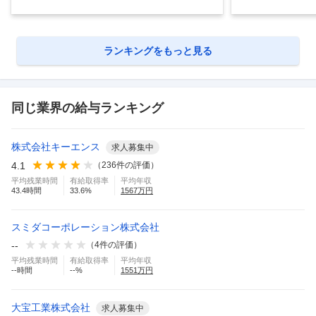
ランキングをもっと見る
同じ業界の給与ランキング
株式会社キーエンス
求人募集中
4.1
（
236
件の評価）
平均残業時間
有給取得率
平均年収
43.4
時間
33.6
%
1567
万円
スミダコーポレーション株式会社
--
（
4
件の評価）
平均残業時間
有給取得率
平均年収
--
時間
--
%
1551
万円
大宝工業株式会社
求人募集中