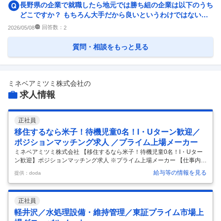
長野県の企業で就職したら地元では勝ち組の企業は以下のうち
どこですか？ もちろん大手だから良いというわけではないの
は承知です。大卒総合職...
回答数：
2026/05/08
2
質問・相談をもっと見る
ミネベアミツミ株式会社
の
求人情報
正社員
移住するなら米子！待機児童0名！I・Uターン歓迎／
ポジションマッチング求人 ／プライム上場メーカー
ミネベアミツミ株式会社 【移住するなら米子！待機児童0名！I・Uター
ン歓迎】ポジションマッチング求人 ※プライム上場メーカー 【仕事内
容】 【移住するなら米子！待機児童0名！I・Uターン歓迎】ポジション
給与等の情報を見る
提供：doda
マッチング求人 ※プライム上場メーカー 【具体的な仕事内容】 ～2029
年3月期に売上2.5兆円、営業利益2500億円を目指し、現在14期連続で過
去最高の売上高を更新している同社の米子拠点での業務～ ◆鳥取県米子
正社員
市 人口約14万人、平均気温15℃、羽田空港から米子空港まで飛行機で
約1時間、大阪から電車で3時間弱。米子市内から米子空港まで車で20分
軽井沢／水処理設備・維持管理／東証プライム市場上
程。年間移住者は約2000世帯で約3000名と毎年
…