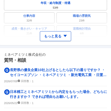
年収・給与制度・待遇
53
件
仕事内容
職場の雰囲気
32
件
23
件
成長・働きがい・キャリア
退職検討理由
21
件
4
件
もっと見る
ワークライフバランス
女性の活躍・働きやすさ
22
件
10
件
ミネベアミツミ株式会社
の
副業
テレワーク・リモートワーク
質問・相談
3
件
10
件
人事・評価制度
入社理由・入社後ギャップ
長野県の優良企業10社上げるとしたら以下の通りですか？ ・
12
件
8
件
セイコーエプソン ・ミネベアミツミ ・新光電気工業 ・日置電
機 ・竹内製作所 ・
企業の選考に関するクチコミ
回答数：
2026/07/08
1
中途採用面接・選考
新卒採用面接・選考
日本精工とミネベアミツミから内定をもらった場合、どちらに
6
件
24
件
行きますか？ できれば理由もお願いします。
回答数：
2026/05/22
1