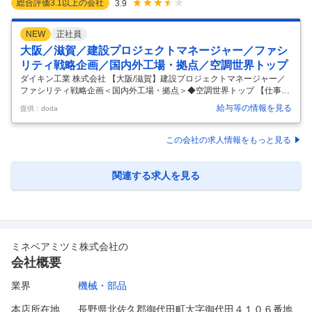
総合評価
3.1
以上の会社
3.9
NEW
正社員
大阪／滋賀／建設プロジェクトマネージャー／ファシ
リティ戦略企画／国内外工場・拠点／空調世界トップ
ダイキン工業 株式会社 【大阪/滋賀】建設プロジェクトマネージャー／
ファシリティ戦略企画＜国内外工場・拠点＞◆空調世界トップ 【仕事内
容】 【大阪/滋賀】建設プロジェクトマネージャー／ファシリティ戦略企
給与等の情報を見る
提供：doda
画＜国内外工場・拠点＞◆空調世界トップ 【具体的な仕事内容】 【担当
業務】 ダイキングループのグローバルに広がる生産工場・開発拠点にお
いて建設（建築・電気・設備）担当としてのプロマネ・設計スペックイ
この会社の求人情報をもっと見る
ン業務および既存ファシリティーのCRE戦略（企業不動産戦略）の立案
等をカーボンニュートラル等の社会的背景も踏まえながら現地メンバー
とともに企画立案を行う業務です。 また国内既存工場において、従来設
関連する求人を見る
備管
…
ミネベアミツミ株式会社
の
会社概要
業界
機械・部品
本店所在地
長野県北佐久郡御代田町大字御代田４１０６番地