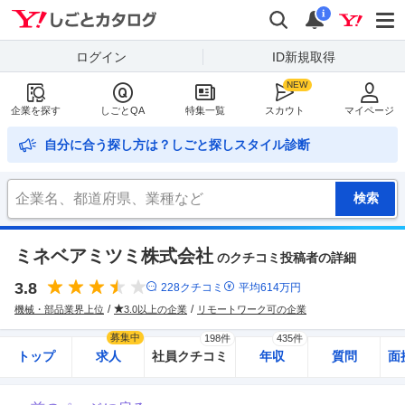
Yahoo!しごとカタログ
検索
通知
i
ログイン
ID新規取得
企業を探す
しごとQA
特集一覧
スカウト
マイページ
自分に合う探し方は？しごと探しスタイル診断
ミネベアミツミ株式会社
のクチコミ投稿者の詳細
3.8
228
クチコミ
平均
614
万円
機械・部品業界上位
3.0以上の企業
リモートワーク可の企業
募集中
198件
435件
トップ
求人
社員クチコミ
年収
質問
面