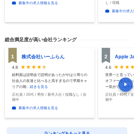
し
現職
募集中の求人情報を見る
募集中の求人
総合満足度
が高い会社ランキング
1
2
株式会社いーふらん
Apple 
4.8
4.6
給料面は説明会で説明があったがやはり周りの
世界一と言ってい
社会人の友達と比べると高すぎるので早期キャ
オファーをもらっ
リアの期
…続きを見る
ー気分で
…続きを
正社員
20代
男性
新卒入社
役職なし
在
正社員
40代
女
籍中
籍中
募集中の求人情報を見る
ランキングをもっと見る