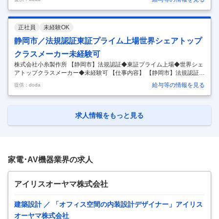
／東証プライム／年休121日 【具体的な仕事内容】 ～安全を光に託して
／自動車ランプの世界トップシェア／グローバル展開／安定した取引先
～ ■職務内容： 自動車用ヘッドランプ、リアランプなどの製品開発にお
正社員
未経験OK
けるデザイン業務をお任せします。先行デザイングループまたは製品デ
ザイングループの一員として各種業務をお任せします。顧客のニーズや
静岡市／法規認証東証プライム上場世界シェアトップ
トレンドを捉え、魅力のあるデザイン提案を行って頂きます。 ※情報収
クラスメーカー未経験可
集の
…
株式会社小糸製作所 【静岡市】法規認証◆東証プライム上場◆世界シェ
アトップクラスメーカー◆未経験可 【仕事内容】 【静岡市】法規認証◆
東証プライム上場◆世界シェアトップクラスメーカー◆未経験可 【具体
給与等の情報を見る
提供：doda
的な仕事内容】 ～創業110年／世界トップクラスシェアの自動車ランプ
メーカー／フレックスタイム制度／年休121日～ ■業務内容： 当社の法
規認証業務をご担当いただきます。 法規認証という立場で国内および海
外グループ会社も含め全社を支えるポジションです。 ■業務詳細： 1）
求人情報をもっと見る
技術開発に関わる国内外の法規情報収集とタイムリーな小糸グループ内
展開 2）法規動向の把握に基づく小糸グループ内戦略の立案、並びに
…
家電･AV機器業界の求人
アイリスオーヤマ株式会社
建築設計 ／ 「オフィス空間の内装設計デザイナー」アイリス
オーヤマ株式会社