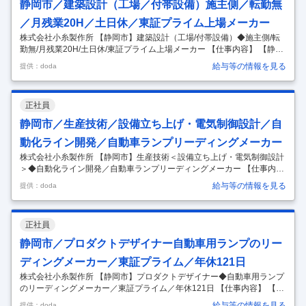
静岡市／建築設計（工場／付帯設備）施主側／転勤無
／月残業20H／土日休／東証プライム上場メーカー
株式会社小糸製作所 【静岡市】建築設計（工場/付帯設備）◆施主側/転
勤無/月残業20H/土日休/東証プライム上場メーカー 【仕事内容】 【静岡
市】建築設計（工場/付帯設備）◆施主側/転勤無/月残業20H/土日休/東証
給与等の情報を見る
提供：doda
プライム上場メーカー 【具体的な仕事内容】 ～創業110年／世界トップ
クラスシェアの自動車ランプメーカー／フレックスタイム制度／年間休
日121日～ ■職務内容：プライム市場上場 自動車部品メーカーの当社に
正社員
て、建築技術者として業務に 従事頂きます。 ・工場／研究開発棟／物流
／事務所などを対象とした新築・増改築・改修工 事の計画 ・施工業者選
静岡市／生産技術／設備立ち上げ・電気制御設計／自
定・費用査定・施工管理 ・維持管理・保全業務
…
動化ライン開発／自動車ランプリーディングメーカー
株式会社小糸製作所 【静岡市】生産技術＜設備立ち上げ・電気制御設計
＞◆自動化ライン開発／自動車ランプリーディングメーカー 【仕事内
容】 【静岡市】生産技術＜設備立ち上げ・電気制御設計＞◆自動化ライ
給与等の情報を見る
提供：doda
ン開発／自動車ランプリーディングメーカー 【具体的な仕事内容】 ～安
全を光に託して／自動車ランプの世界トップシェア／グローバル展開／
安定した取引先～ ■職務内容： 生産技術として自動車用ランプの組立工
正社員
程自動化に携わっていただきます。 ・組立設備の仕様検討、導入（生産
設備の設計、開発、組立て、配線、ラダープログラム作成） ※設備の詳
静岡市／プロダクトデザイナー自動車用ランプのリー
細設計は協力会社にお任せしているため、仕様検討メインで担当しま
ディングメーカー／東証プライム／年休121日
す。 ※基
…
株式会社小糸製作所 【静岡市】プロダクトデザイナー◆自動車用ランプ
のリーディングメーカー／東証プライム／年休121日 【仕事内容】 【静
岡市】プロダクトデザイナー◆自動車用ランプのリーディングメーカー
給与等の情報を見る
提供：doda