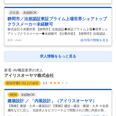
／東証プライム／年休121日 【具体的な仕事内容】 ～安全を光に託して
／自動車ランプの世界トップシェア／グローバル展開／安定した取引先
～ ■職務内容： 自動車用ヘッドランプ、リアランプなどの製品開発にお
正社員
未経験OK
けるデザイン業務をお任せします。先行デザイングループまたは製品デ
ザイングループの一員として各種業務をお任せします。顧客のニーズや
静岡市／法規認証東証プライム上場世界シェアトップ
トレンドを捉え、魅力のあるデザイン提案を行って頂きます。 ※情報収
クラスメーカー未経験可
集の
…
株式会社小糸製作所 【静岡市】法規認証◆東証プライム上場◆世界シェ
アトップクラスメーカー◆未経験可 【仕事内容】 【静岡市】法規認証◆
東証プライム上場◆世界シェアトップクラスメーカー◆未経験可 【具体
給与等の情報を見る
提供：doda
的な仕事内容】 ～創業110年／世界トップクラスシェアの自動車ランプ
メーカー／フレックスタイム制度／年休121日～ ■業務内容： 当社の法
規認証業務をご担当いただきます。 法規認証という立場で国内および海
外グループ会社も含め全社を支えるポジションです。 ■業務詳細： 1）
求人情報をもっと見る
技術開発に関わる国内外の法規情報収集とタイムリーな小糸グループ内
展開 2）法規動向の把握に基づく小糸グループ内戦略の立案、並びに
…
家電･AV機器業界の求人
アイリスオーヤマ株式会社
総合評価
3.1
以上の会社
3.3
NEW
未経験OK
建築設計 ／ 「内装設計」（アイリスオーヤマ）
【職種】建築・土木＞建築設計 【業種】建設＞建設・建築・土木 ※会員
属性などに応じ、当該求人をビズリーチ上で閲覧された際に内容が異な
る場合があります ■概要 オフィス・学校・福祉施設・公共施設向け家具