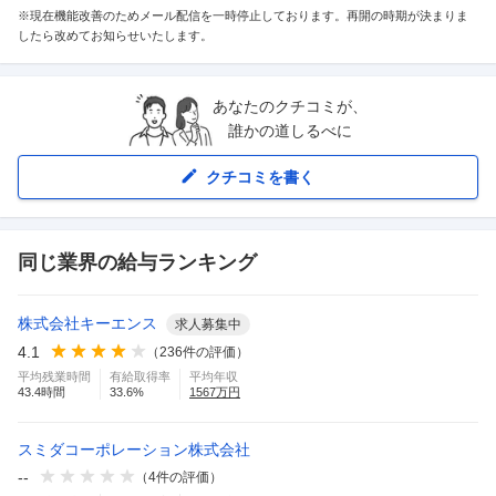
※現在機能改善のためメール配信を一時停止しております。再開の時期が決まりま
したら改めてお知らせいたします。
あなたのクチコミが、
誰かの道しるべに
クチコミを書く
同じ業界の給与ランキング
株式会社キーエンス
求人募集中
4.1
（
236
件の評価）
平均残業時間
有給取得率
平均年収
43.4
時間
33.6
%
1567
万円
スミダコーポレーション株式会社
--
（
4
件の評価）