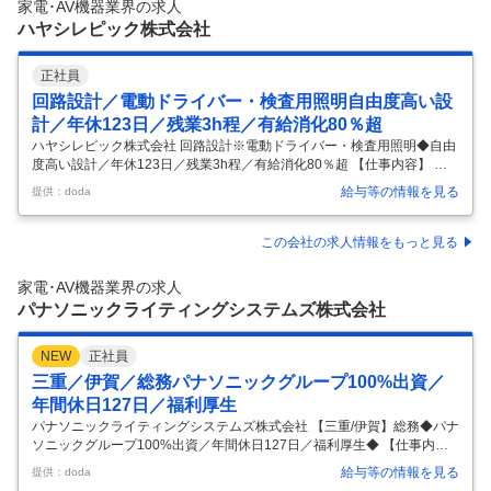
家電･AV機器業界の求人
記のとおりです。 監査人としての対象事業場の国内・海外拠点
…
ハヤシレピック株式会社
正社員
回路設計／電動ドライバー・検査用照明自由度高い設
計／年休123日／残業3h程／有給消化80％超
ハヤシレピック株式会社 回路設計※電動ドライバー・検査用照明◆自由
度高い設計／年休123日／残業3h程／有給消化80％超 【仕事内容】 回
路設計※電動ドライバー・検査用照明◆自由度高い設計／年休123日／
給与等の情報を見る
提供：doda
残業3h程／有給消化80％超 【具体的な仕事内容】 ◇90年以上培ってき
た技術基盤 × 新製品開発に挑戦できる環境／ハード×ソフト×光学まで幅
広くスキルを広げられる／生活を支える社会貢献性高い製品◇ ■採用背
この会社の求人情報をもっと見る
景 1930年の創業以来、時計製造で培った精密加工・組立技術を礎に発
展してきました。多様化するニーズに応えるため、そしてこの変化の早
家電･AV機器業界の求人
いグローバルな時代に対応するため、優れた製品や技術を共に
…
パナソニックライティングシステムズ株式会社
NEW
正社員
三重／伊賀／総務パナソニックグループ100%出資／
年間休日127日／福利厚生
パナソニックライティングシステムズ株式会社 【三重/伊賀】総務◆パナ
ソニックグループ100%出資／年間休日127日／福利厚生◆ 【仕事内
容】 【三重/伊賀】総務◆パナソニックグループ100%出資／年間休日12
給与等の情報を見る
提供：doda
7日／福利厚生◆ 【具体的な仕事内容】 ～パナソニックグループ／転勤