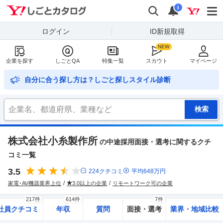
Yahoo!しごとカタログ
検索
通知
i
ログイン
ID新規取得
企業を探す
しごとQA
特集一覧
スカウト
マイページ
自分に合う探し方は？しごと探しスタイル診断
株式会社小糸製作所
の中途採用面接・選考に関するクチ
コミ一覧
3.5
224
クチコミ
平均
648
万円
家電･AV機器業界上位
3.0以上の企業
リモートワーク可の企業
217件
614件
7件
社員クチコミ
年収
質問
面接・選考
業界・地域比較