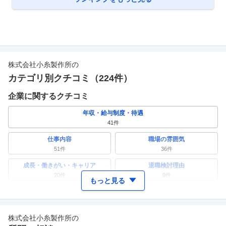
株式会社小糸製作所
の
カテゴリ別クチコミ（
224
件）
企業に関するクチコミ
年収・給与制度・待遇
41
件
仕事内容
職場の雰囲気
51
件
36
件
成長・働きがい・キャリア
退職検討理由
20
件
9
件
もっと見る
ワークライフバランス
女性の活躍・働きやすさ
10
件
16
件
株式会社小糸製作所
の
副業
テレワーク・リモートワーク