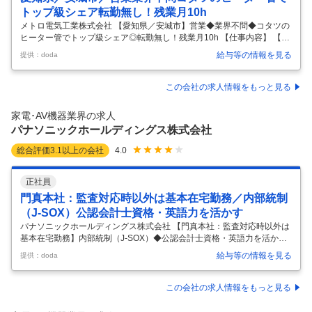
トップ級シェア転勤無し！残業月10h
メトロ電気工業株式会社 【愛知県／安城市】営業◆業界不問◆コタツの
ヒーター管でトップ級シェア◎転勤無し！残業月10h 【仕事内容】 【愛
知県／安城市】営業◆業界不問◆コタツのヒーター管でトップ級シェア
給与等の情報を見る
提供：doda
◎転勤無し！残業月10h 【具体的な仕事内容】 ◆土日祝休みで年間休日
120日／製品の企画段階から携われる／創業100年超の優良メーカー◆賞
与5.7ヵ月実績◆ ■概要 「企画・立案」～「製造・販売」を一貫して自前
この会社の求人情報をもっと見る
で行ってる当社にて、主要製品の「ヒーター管」や「加熱器」の営業を
お任せします。企画段階～製品が出来上がるまでの工程に携わることが
家電･AV機器業界の求人
できるため、「精度」と「品質」に責任をもってお届けすることが
…
パナソニックホールディングス株式会社
総合評価
3.1
以上の会社
4.0
正社員
門真本社：監査対応時以外は基本在宅勤務／内部統制
（J-SOX）公認会計士資格・英語力を活かす
パナソニックホールディングス株式会社 【門真本社：監査対応時以外は
基本在宅勤務】内部統制（J-SOX）◆公認会計士資格・英語力を活かす
【仕事内容】 【門真本社：監査対応時以外は基本在宅勤務】内部統制
給与等の情報を見る
提供：doda
（J-SOX）◆公認会計士資格・英語力を活かす 【具体的な仕事内容】 ■
職務内容： 当社グループ会社に対する内部統制監査ならびに関連業務を
お任せします。 ※対象事業場はパナソニック オペレーショナルエクセレ
この会社の求人情報をもっと見る
ンス株式会社（PEX）ならびにパナソニック ホールディング株式会社
（PHD）の各部門となります。 ■職務詳細： 初期配属時の業務内容は下