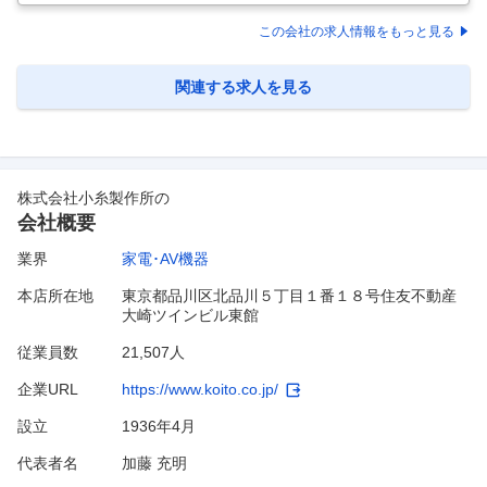
当面なし／社休日127日＋有給で働きやすさ◎～ ■仕事内容 ・省工ネ／
長寿命のLED照明をはじめとした、最先端技術で住宅／店舗／施設／屋
この会社の求人情報をもっと見る
外に高品質な「あかり」を提供する当社の福井工場にて、総務として各
種施設の維持管理および改善の仕事をお任せいたします。 【具体的に
は】 ・原動設備はじめファシリティの全般管理 ・省工ネ環境保
…
関連する求人を見る
株式会社小糸製作所
の
会社概要
業界
家電･AV機器
本店所在地
東京都品川区北品川５丁目１番１８号住友不動産
大崎ツインビル東館
従業員数
21,507人
企業URL
https://www.koito.co.jp/
設立
1936年4月
代表者名
加藤 充明