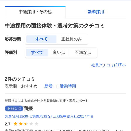
中途採用・その他
新卒採用
中途採用
の面接体験・選考対策のクチコミ
応募形態
すべて
正社員のみ
評価別
すべて
良い点
不満な点
社員クチコミ(
217
)へ
2
件のクチコミ
表示順：
おすすめ
新着
活動時期
現職社員による株式会社小糸製作所の面接・選考レポート
面接
不満な点
製造
正社員
30代
男性
役職なし
現職
中途入社
2017年頃
2.7