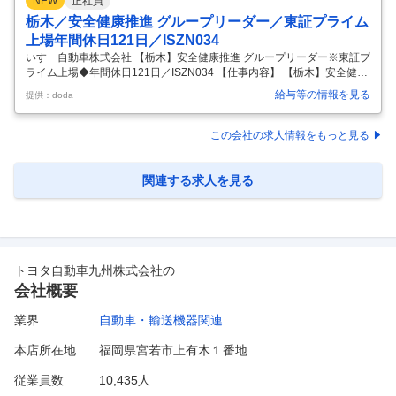
NEW
正社員
栃木／安全健康推進 グループリーダー／東証プライム
上場年間休日121日／ISZN034
いすゞ自動車株式会社 【栃木】安全健康推進 グループリーダー※東証プ
ライム上場◆年間休日121日／ISZN034 【仕事内容】 【栃木】安全健康
推進 グループリーダー※東証プライム上場◆年間休日121日／ISZN034
給与等の情報を見る
提供：doda
【具体的な仕事内容】 ～工場運営の基盤づくりに直接関与できる／安
全・健康・労使対応を含む安全衛生領域を横断的に担当～ ■業務概要 本
ポジションは管理部門の安全健康推進部長にレポートし、栃木サイトに
この会社の求人情報をもっと見る
おいて安全衛生ならびに健康管理の管理統括を担う。 （1）グループ全
体の従業員が健康的で安全な職場環境で働き続けるために、労働安全衛
生マネジメントシステムを構築し、適切に運用する。また、
…
関連する求人を見る
トヨタ自動車九州株式会社
の
会社概要
業界
自動車・輸送機器関連
本店所在地
福岡県宮若市上有木１番地
従業員数
10,435人