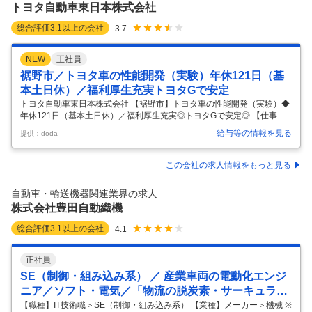
トヨタ自動車東日本株式会社
総合評価
3.1
以上の会社
3.7
NEW
正社員
裾野市／トヨタ車の性能開発（実験）年休121日（基
本土日休）／福利厚生充実トヨタGで安定
トヨタ自動車東日本株式会社 【裾野市】トヨタ車の性能開発（実験）◆
年休121日（基本土日休）／福利厚生充実◎トヨタGで安定◎ 【仕事内
容】 【裾野市】トヨタ車の性能開発（実験）◆年休121日（基本土日
給与等の情報を見る
提供：doda
休）／福利厚生充実◎トヨタGで安定◎ 【具体的な仕事内容】 ～トヨタ
グループの中核企業／トヨタ車の性能企画・評価・保障をお任せ／開発
中の車両にも関われる／フレックス～ ■業務内容： トヨタ車の性能を企
この会社の求人情報をもっと見る
画し評価・保証する開発業務を担当頂きます。 開発部門の一員として、
以下の中から評価に携わって頂きます。 ・衝突安全性能 ■仕事の魅力：
自動車・輸送機器関連業界の求人
実験、評価の魅力は車に必要な性能を決めて予測しそれを図面に織り込
株式会社豊田自動織機
…
総合評価
3.1
以上の会社
4.1
正社員
SE（制御・組み込み系） ／ 産業車両の電動化エンジ
ニア／ソフト・電気／「物流の脱炭素・サーキュラー
エコノミーに貢献」
【職種】IT技術職＞SE（制御・組み込み系） 【業種】メーカー＞機械 ※