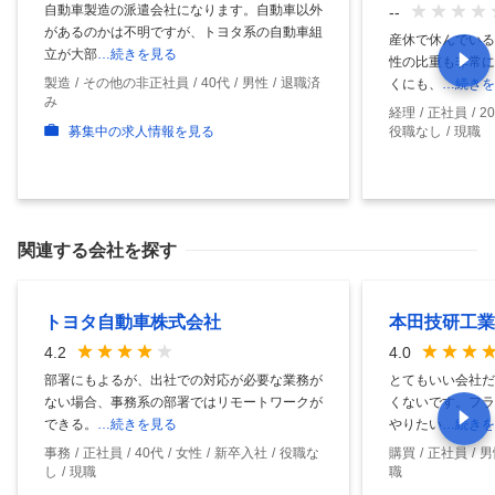
自動車製造の派遣会社になります。自動車以外
--
があるのかは不明ですが、トヨタ系の自動車組
産休で休んでいる
立が大部
…続きを見る
性の比重も非常に
製造
その他の非正社員
40代
男性
退職済
くにも、
…続きを
み
経理
正社員
2
募集中の求人情報を見る
役職なし
現職
関連する会社を探す
トヨタ自動車株式会社
本田技研工業
4.2
4.0
部署にもよるが、出社での対応が必要な業務が
とてもいい会社だ
ない場合、事務系の部署ではリモートワークが
くないです。フラ
できる。
…続きを見る
やりたい
…続きを
事務
正社員
40代
女性
新卒入社
役職な
購買
正社員
男
し
現職
職