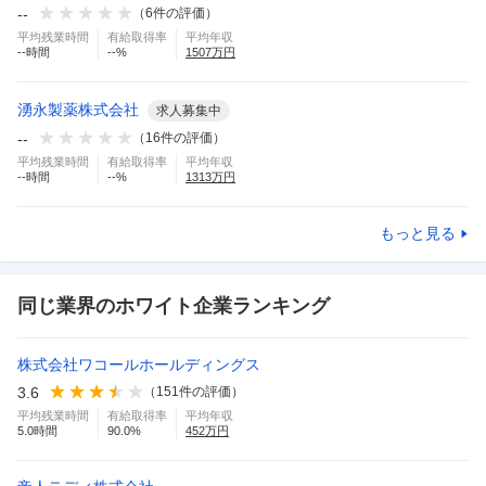
--
（
6
件の評価）
平均残業時間
有給取得率
平均年収
--
時間
--
%
1507
万円
湧永製薬株式会社
求人募集中
--
（
16
件の評価）
平均残業時間
有給取得率
平均年収
--
時間
--
%
1313
万円
もっと見る
同じ業界のホワイト企業ランキング
株式会社ワコールホールディングス
3.6
（
151
件の評価）
平均残業時間
有給取得率
平均年収
5.0
時間
90.0
%
452
万円