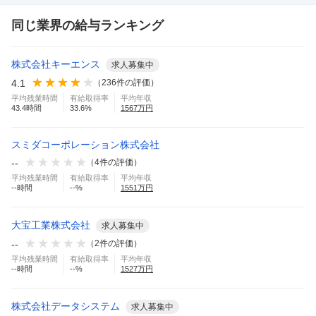
同じ業界の給与ランキング
株式会社キーエンス
求人募集中
4.1
（
236
件の評価）
平均残業時間
有給取得率
平均年収
43.4
時間
33.6
%
1567
万円
スミダコーポレーション株式会社
--
（
4
件の評価）
平均残業時間
有給取得率
平均年収
--
時間
--
%
1551
万円
大宝工業株式会社
求人募集中
--
（
2
件の評価）
平均残業時間
有給取得率
平均年収
--
時間
--
%
1527
万円
株式会社データシステム
求人募集中