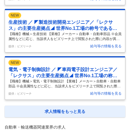
だける、高品質なクルマづくりを追求し続けており、 その中で複数のプ
ロジェクトが進行しているため、強固な組織づくりを進めております。
将来的にはチームを牽引いただける、次期リーダー候補を採用したいと
NEW
考えています。 【業務概要】 内外装部品（ロッカーモール、ベルトモー
ルなど）の品質管理業務をお任せします。 ※ご経験や適正に応じて、お
生産技術 ／ ◤製造技術開発エンジニア／「レクサ
任せする業務を決定致します。 【業務詳細】 ・量産車両の工程内不具合
ス」の主要生産拠点◢ 世界No.1工場の称号である
の
…
「プラチナ賞」を通算6回受賞UIJターン歓迎（各種補
【職種】機械＞生産技術 【業種】メーカー＞自動車・自動車部品 ※会員
属性などに応じ、当該求人をビズリーチ上で閲覧された際に内容が異な
助有り）
る場合があります 【募集背景】 自動車業界が100年に一度の大変革期を
給与等の情報を見る
提供：ビズリーチ
迎える中、当社では「レクサス品質」を維持・進化させながら、 労働力
制約を前提とした次世代のモノづくりと人にやさしい工場を目指して推
進しています。 特に現在は、従来のFA・ロボット技術に加え、「Roboti
NEW
cs AI（模倣学習・強化学習）」・「デジタルツイン」 といった新たな技
術領域の実用化フェーズに入りつつあります。 人の技能（体覚・判断）
電気・電子制御設計 ／ ◤車両電子設計エンジニア／
を再現し、製造工程へ実装するための「ロボット×AI」の統
…
「レクサス」の主要生産拠点◢ 世界No.1工場の称号
である「プラチナ賞」を通算6回受賞UIJターン歓迎
【職種】機械＞電気・電子制御設計 【業種】メーカー＞自動車・自動車
部品 ※会員属性などに応じ、当該求人をビズリーチ上で閲覧された際に
（各種補助有り）
内容が異なる場合があります 【募集背景】 私たちは、世界中のお客様に
給与等の情報を見る
提供：ビズリーチ
ご満足いただける「LEXUS」ブランドの高品質なクルマづくりを追求し
続けています。 現在、自動車業界は「CASE」と呼ばれる100年に一度
の大変革期にあり、電動化や高度な運転支援システム、コネクティッド
機能の進化により、 クルマの「神経」であるワイヤーハーネスと、「頭
求人情報をもっと見る
脳・五感」である車載電子機器の重要性がかつてなく高まっています。
世界をリードするレクサスの先進的な機能と、妥協のない高い品質を両
立
…
自動車・輸送機器関連業界の求人