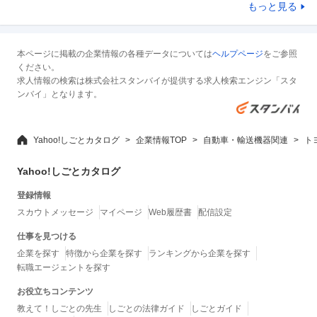
もっと見る
本ページに掲載の企業情報の各種データについては
ヘルプページ
をご参照
ください。
求人情報の検索は株式会社スタンバイが提供する求人検索エンジン「スタ
ンバイ」となります。
Yahoo!しごとカタログ
企業情報TOP
自動車・輸送機器関連
ト
Yahoo!しごとカタログ
登録情報
スカウトメッセージ
マイページ
Web履歴書
配信設定
仕事を見つける
企業を探す
特徴から企業を探す
ランキングから企業を探す
転職エージェントを探す
お役立ちコンテンツ
教えて！しごとの先生
しごとの法律ガイド
しごとガイド