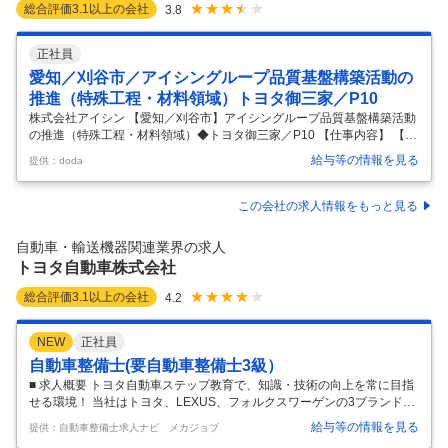
総合評価
3.1
以上の会社
3.8
正社員
愛知／刈谷市／アイシングループ品質基盤構築活動の
推進（特殊工程・材料領域）トヨタ御三家／P10
株式会社アイシン 【愛知／刈谷市】アイシングループ品質基盤構築活動
の推進（特殊工程・材料領域）◆トヨタ御三家／P10 【仕事内容】 【愛
知／刈谷市】アイシングループ品質基盤構築活動の推進（特殊工程・材
給与等の情報を見る
提供：doda
料領域）◆トヨタ御三家／P10 【具体的な仕事内容】 グループ全体の品
質経営の根幹に携わり、「顧客へ安心と信頼を届け続ける」それがこの
仕事の最大の魅力です。自動車業界の大変革期において、グループ品質
この会社の求人情報をもっと見る
経営の立場から各会社・各機能を束ね、未来の品質基盤強化を担う体制
づくりが求められています。アイシングループ全体を牽引する存在とし
自動車・輸送機器関連業界の求人
て活躍いただけるメンバーを増員し、体制強化を図るため、今回募集を
トヨタ自動車株式会社
行います。
…
総合評価
3.1
以上の会社
4.2
NEW
正社員
自動車整備士(要自動車整備士3級）
■ 求人概要 トヨタ自動車ステップ教育で、知識・技術の向上を常に目指
せる環境！ 当社はトヨタ、LEXUS、フォルクスワーゲンの3ブランドを
取扱う企業です。 高知県下に10店舗を展開し、創業77年の歴史のなか
給与等の情報を見る
提供：自動車整備士求人ナビ メカジョブ
で、サービス技術の向上に特に力を入れてきました。 今回募集する整備