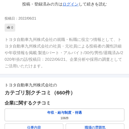
投稿・登録済みの方は
ログイン
して
続きを読む
投稿日：
2022/06/21
0
トヨタ自動車九州株式会社の就職・転職に役立つ情報として、ト
ヨタ自動車九州株式会社の社員・元社員による投稿者の属性詳細
や年収情報を掲載:製造/パート・アルバイト/30代/男性/退職済み/2
020年頃の話/投稿日：2022/06/21。企業分析や採用の調査として
ご活用いただけます。
トヨタ自動車九州株式会社
の
カテゴリ別クチコミ（
660
件）
企業に関するクチコミ
年収・給与制度・待遇
106
件
仕事内容
職場の雰囲気