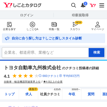
Yahoo!しごとカタログ
検索
通知
i
ログイン
ID新規取得
企業を探す
しごとQA
特集一覧
スカウト
マイページ
自分に合う探し方は？しごと探しスタイル診断
トヨタ自動車九州株式会社
のクチコミ投稿者の詳細
4.1
660
クチコミ
平均
593
万円
自動車・輸送機器関連業界上位
4.0以上の企業
募集中
635件
999件~
トップ
求人
社員クチコミ
年収
質問
面