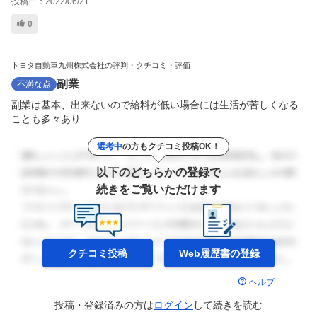
投稿日：
2022/06/21
0
トヨタ自動車九州株式会社の評判・クチコミ・評価
副業
不満な点
副業は基本、出来ないので給料が低い場合には生活が苦しくなる
ことも多々あり...
選考中
の方もクチコミ投稿OK！
以下のどちらかの登録で
続きをご覧いただけます
クチコミ投稿
Web履歴書の
登録
ヘルプ
投稿・登録済みの方は
ログイン
して
続きを読む