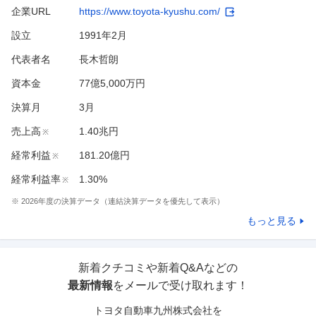
企業URL
https://www.toyota-kyushu.com/
設立
1991年2月
代表者名
長木哲朗
資本金
77億5,000万円
決算月
3
月
売上高
1.40兆円
※
経常利益
181.20億円
※
経常利益率
1.30%
※
※
2026
年度の決算データ（連結決算データを優先して表示）
もっと見る
新着クチコミや新着Q&Aなどの
最新情報
をメールで受け取れます！
トヨタ自動車九州株式会社
を