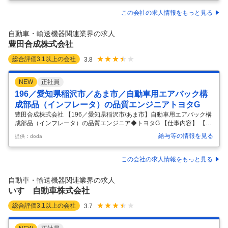
部門は、当社の事業を支える柱と言える存在です。 社会的に安全性への
意識が高まる中、整備部門の強化を図るべく増員募集を行ないます！ 現
この会社の求人情報をもっと見る
在、労働環境の整備を進める中で残業時間の削減、休日の取りやすい環
境を目指しています。 これまでの経験を活かし“トヨタ”の一員として一
自動車・輸送機器関連業界の求人
緒に働きませんか？ チームワーク抜群！和気藹々とした雰囲気です。
…
豊田合成株式会社
総合評価
3.1
以上の会社
3.8
NEW
正社員
196／愛知県稲沢市／あま市／自動車用エアバック構
成部品（インフレータ）の品質エンジニアトヨタG
豊田合成株式会社 【196／愛知県稲沢市/あま市】自動車用エアバック構
成部品（インフレータ）の品質エンジニア◆トヨタG 【仕事内容】 【19
6／愛知県稲沢市/あま市】自動車用エアバック構成部品（インフレー
給与等の情報を見る
提供：doda
タ）の品質エンジニア◆トヨタG 【具体的な仕事内容】 ＜東証プライム
上場／トヨタグループTier1企業／内外装製品、エアバッグ、ゴム部品、
LED等／世界17ヶ国67拠点展開／年休121日＞ ■募集背景： 近年、自動
この会社の求人情報をもっと見る
車の安全性への関心・需要が高まり、インフレータの需要も急拡大。そ
れに伴い、品質保証体制の強化およびグローバル生産準備体制の構築が
自動車・輸送機器関連業界の求人
急務となっており、増員募集を行っています。 ※インフレ
…
いすゞ自動車株式会社
総合評価
3.1
以上の会社
3.7