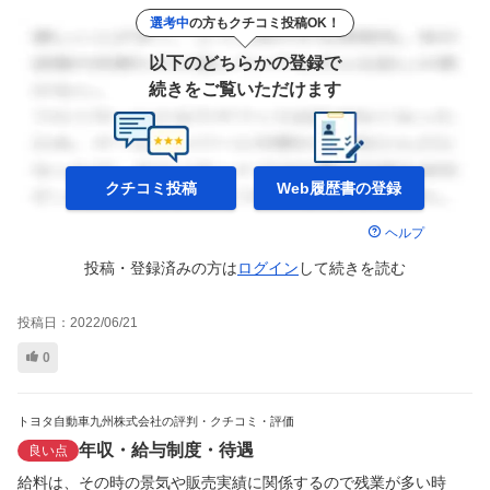
選考中
の方もクチコミ投稿OK！
以下のどちらかの登録で
続きをご覧いただけます
クチコミ投稿
Web履歴書の
登録
ヘルプ
投稿・登録済みの方は
ログイン
して
続きを読む
投稿日：
2022/06/21
0
トヨタ自動車九州株式会社の評判・クチコミ・評価
年収・給与制度・待遇
良い点
給料は、その時の景気や販売実績に関係するので残業が多い時