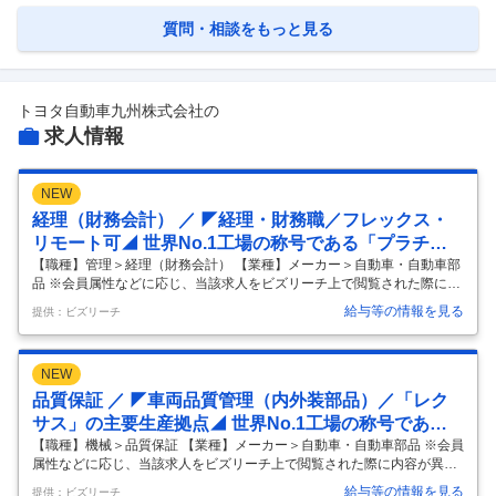
質問・相談をもっと見る
トヨタ自動車九州株式会社
の
求人情報
NEW
経理（財務会計） ／ ◤経理・財務職／フレックス・
リモート可◢ 世界No.1工場の称号である「プラチナ
賞」を通算6回受賞UIJターン歓迎（各種補助有り）
【職種】管理＞経理（財務会計） 【業種】メーカー＞自動車・自動車部
品 ※会員属性などに応じ、当該求人をビズリーチ上で閲覧された際に内
容が異なる場合があります 【募集背景】 自動車業界は「100年に一度の
給与等の情報を見る
提供：ビズリーチ
大変革期」を迎えており、 当社では、変化の激しい外部環境に迅速に対
応できる強固な組織づくりを進めています。 また、現組織の年齢構成も
踏まえ、将来的にチームを牽引していただける次期リーダー候補の採用
NEW
を目指しています。 【業務概要】 経理部門の担当として、以下のいずれ
かの業務をご担当いただく予定です。 【業務詳細】 ・経理（決算、税
品質保証 ／ ◤車両品質管理（内外装部品）／「レク
務、資産管理、原価計算、資金管理） ・管理会計（予算管理、収益管
サス」の主要生産拠点◢ 世界No.1工場の称号である
理、
…
「プラチナ賞」を通算6回受賞UIJターン歓迎（各種補
【職種】機械＞品質保証 【業種】メーカー＞自動車・自動車部品 ※会員
属性などに応じ、当該求人をビズリーチ上で閲覧された際に内容が異な
助有り）
る場合があります 【募集背景】 私たちは、世界中のお客様にご満足いた
給与等の情報を見る
提供：ビズリーチ