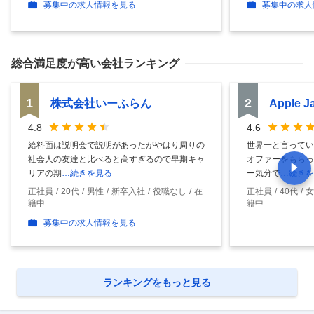
募集中の求人情報を見る
募集中の求人
総合満足度
が高い会社ランキング
1
2
株式会社いーふらん
Apple 
4.8
4.6
給料面は説明会で説明があったがやはり周りの
世界一と言ってい
社会人の友達と比べると高すぎるので早期キャ
オファーをもらっ
リアの期
…続きを見る
ー気分で
…続きを
正社員
20代
男性
新卒入社
役職なし
在
正社員
40代
女
籍中
籍中
募集中の求人情報を見る
ランキングをもっと見る