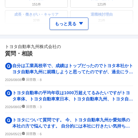
151
件
121
件
成長・働きがい・キャリア
退職検討理由
37
件
21
件
もっと見る
ワークライフバランス
女性の活躍・働きやすさ
44
件
56
件
トヨタ自動車九州株式会社
の
副業
テレワーク・リモートワーク
質問・相談
16
件
13
件
人事・評価制度
入社理由・入社後ギャップ
自分は工業高校卒で、成績はトップだったのでトヨタ本社かト
37
件
33
件
ヨタ自動車九州に就職しようと思ってたのですが、過去にライ
ン作業のバイトをした時...
企業の選考に関するクチコミ
回答数：
2026/08/06
8
中途採用面接・選考
新卒採用面接・選考
トヨタ自動車の平均年収は1000万超えてるみたいですがトヨ
6
件
15
件
タ車体、トヨタ自動車東日本、トヨタ自動車九州、トヨタ自動
車北海道、ダイハツも...
回答数：
2026/08/02
3
トヨタについて質問です。 今、トヨタ自動車九州か愛知県の
本社の方で悩んでます。 自分的には本社に行きたい気持ちが
強いのですが親が反対し...
回答数：
2026/05/21
6