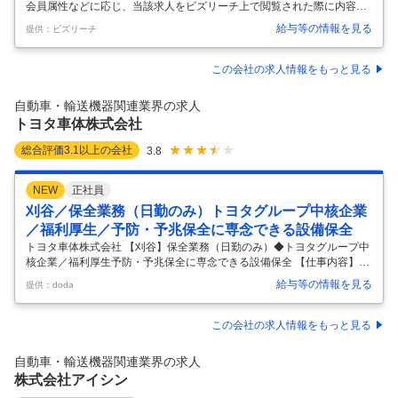
会員属性などに応じ、当該求人をビズリーチ上で閲覧された際に内容が
異なる場合があります ■豊田自動織機について 株式会社豊田自動織機
給与等の情報を見る
提供：ビズリーチ
は、今年100周年を迎えるトヨタグループの源流企業です。売上高約4.3
兆円、従業員数8万人以上、グローバルに事業を展開しています。 事業
領域は「産業用車両」「物流ソリューション」「完成車」「自動車部
この会社の求人情報をもっと見る
品」「織機」と多岐に渡り、世界トップクラスのシェアを誇る製品を多
数有しています。 特に今回募集をかけておりますトヨタL&Fカンパニー
自動車・輸送機器関連業界の求人
では、お客様の物流の自動化・省人化をサポートする物流機器・システ
トヨタ車体株式会社
ムな
…
総合評価
3.1
以上の会社
3.8
NEW
正社員
刈谷／保全業務（日勤のみ）トヨタグループ中核企業
／福利厚生／予防・予兆保全に専念できる設備保全
トヨタ車体株式会社 【刈谷】保全業務（日勤のみ）◆トヨタグループ中
核企業／福利厚生予防・予兆保全に専念できる設備保全 【仕事内容】
【刈谷】保全業務（日勤のみ）◆トヨタグループ中核企業／福利厚生予
給与等の情報を見る
提供：doda
防・予兆保全に専念できる設備保全 【具体的な仕事内容】 ～突発対応中
心の毎日から卒業／企画・開発から生産まで。クルマづくりのすべてを
担う完成車両メーカー～ ◎SUV・レクサス・ランクル等の人気車種を担
この会社の求人情報をもっと見る
っております ◎年間休日121日・完全週休2日制・その他手当など充実
◎家族手当・独身寮など充実した福利厚生制度あり ■業務概要 同社の生
自動車・輸送機器関連業界の求人
産技術本部「革新モノづくり部」にて、大型・小型加工機やプレス機、
株式会社アイシン
ク
…