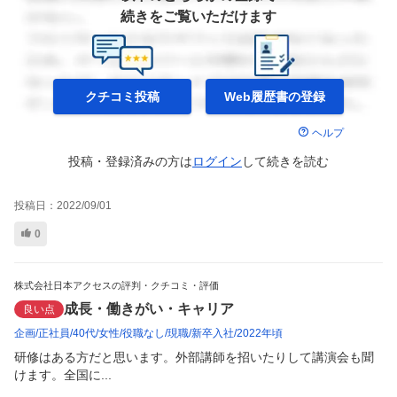
続きをご覧いただけます
クチコミ投稿
Web履歴書の
登録
ヘルプ
投稿・登録済みの方は
ログイン
して
続きを読む
投稿日：
2022/09/01
0
株式会社日本アクセスの評判・クチコミ・評価
成長・働きがい・キャリア
良い点
企画
正社員
40代
女性
役職なし
現職
新卒入社
2022年頃
研修はある方だと思います。外部講師を招いたりして講演会も聞
けます。全国に...