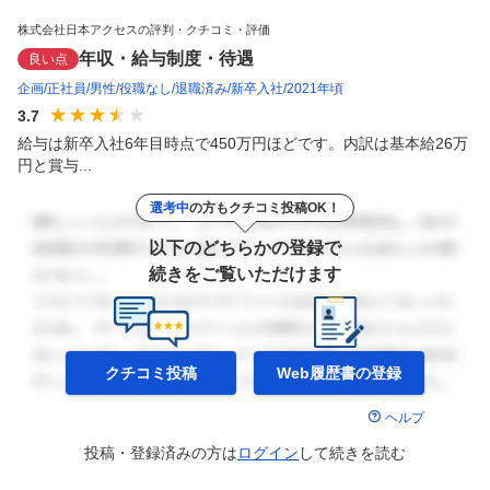
株式会社日本アクセスの評判・クチコミ・評価
年収・給与制度・待遇
良い点
企画
正社員
男性
役職なし
退職済み
新卒入社
2021年頃
3.7
給与は新卒入社6年目時点で450万円ほどです。内訳は基本給26万
円と賞与...
選考中
の方もクチコミ投稿OK！
以下のどちらかの登録で
続きをご覧いただけます
クチコミ投稿
Web履歴書の
登録
ヘルプ
投稿・登録済みの方は
ログイン
して
続きを読む