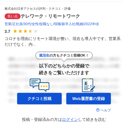
株式会社日本アクセスの評判・クチコミ・評価
テレワーク・リモートワーク
良い点
営業
正社員
30代
女性
役職なし
現職
新卒入社
既婚
2022年頃
3.7
コロナを理由にリモート環境が整い、現在も導入中です。営業系
だけでなく、内...
就活生
の方もクチコミ投稿OK！
以下のどちらかの登録で
続きをご覧いただけます
クチコミ投稿
Web履歴書の
登録
ヘルプ
投稿・登録済みの方は
ログイン
して
続きを読む