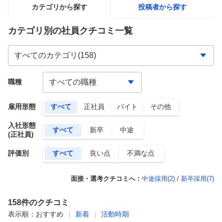
カテゴリから探す
投稿者から探す
カテゴリ別の社員クチコミ一覧
職種
雇用形態
すべて
正社員
バイト
その他
入社形態
すべて
新卒
中途
(正社員)
評価別
すべて
良い点
不満な点
面接・選考クチコミへ：
中途採用(
2
)
/
新卒採用(
7
)
158
件のクチコミ
表示順：
おすすめ
新着
活動時期