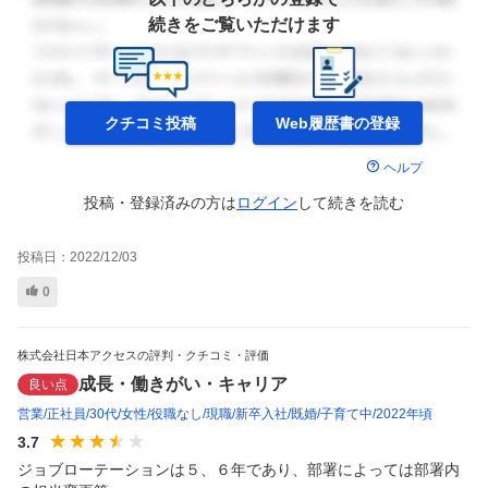
続きをご覧いただけます
クチコミ投稿
Web履歴書の
登録
ヘルプ
投稿・登録済みの方は
ログイン
して
続きを読む
投稿日：
2022/12/03
0
株式会社日本アクセスの評判・クチコミ・評価
成長・働きがい・キャリア
良い点
営業
正社員
30代
女性
役職なし
現職
新卒入社
既婚
子育て中
2022年頃
3.7
ジョブローテーションは５、６年であり、部署によっては部署内