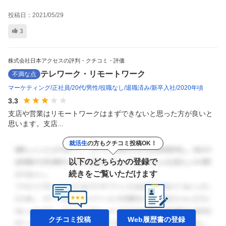
投稿日：
2021/05/29
3
株式会社日本アクセスの評判・クチコミ・評価
テレワーク・リモートワーク
不満な点
マーケティング
正社員
20代
男性
役職なし
退職済み
新卒入社
2020年頃
3.3
支店や営業はリモートワークはまずできないと思った方が良いと
思います。支店...
就活生
の方もクチコミ投稿OK！
以下のどちらかの登録で
続きをご覧いただけます
クチコミ投稿
Web履歴書の
登録