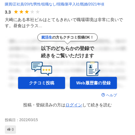
購買
正社員
20代
男性
役職なし
現職
新卒入社
既婚
2021年頃
3.3
大崎にある本社ビルはとてもきれいで職場環境は非常に良いで
す。昼食はテラス...
就活生
の方もクチコミ投稿OK！
以下のどちらかの登録で
続きをご覧いただけます
クチコミ投稿
Web履歴書の
登録
ヘルプ
投稿・登録済みの方は
ログイン
して
続きを読む
投稿日：
2022/03/15
0