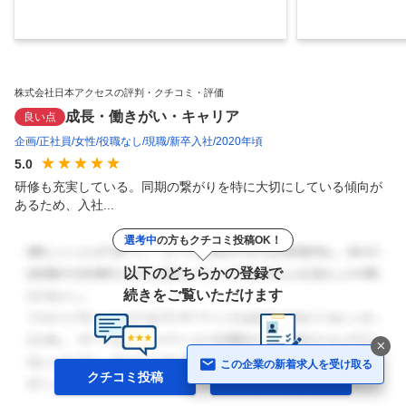
株式会社日本アクセスの評判・クチコミ・評価
成長・働きがい・キャリア
良い点
企画
正社員
女性
役職なし
現職
新卒入社
2020年頃
5.0
研修も充実している。同期の繋がりを特に大切にしている傾向が
あるため、入社...
選考中
の方もクチコミ投稿OK！
以下のどちらかの登録で
続きをご覧いただけます
この企業の新着求人を受け取る
クチコミ投稿
Web履歴書の
登録