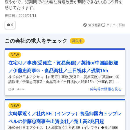
緩やかで、短期間での大幅な待遇改善が期待できない点に不満を
感じております。
投稿日：
2026/01/11
0
違反報告
クチコミ詳細
この会社の求人をチェック
募集中
NEW
在宅可／事務(受発注・貿易実務)／英語or中国語歓迎
／伊藤忠商事G・食品商社／土日祝休／残業15h
株式会社日本アクセス 【在宅可】事務(受発注・貿易実務)／英語or中国
語歓迎／伊藤忠商事G・食品商社／土日祝休／残業15h 【仕事内容】
【在宅可】事務(受発注・貿易実務)／英語or中国語歓迎／伊藤忠商事G・
給与等の情報を見る
提供：doda
食品商社／土日祝休／残業15h 【具体的な仕事内容】 ～賞与実績5.4ヶ
月分／月給28.5万～／充実の福利厚生／ゆくゆくは三国貿易・海外事業
戦略立案にも携われる／全国に500を超える流通拠点～ ◆仕事内容 入社
NEW
後は５社前後の受発注業務、貿易実務をご担当いただき、食品輸出の基
礎を学んでいただく予定です。 <入社後すぐお任せしたい業務> ・客
大崎駅近く／社内SE（インフラ）食品卸国内トップレ
先、物流会社、仕入先とのスケジュール調整 ・商品手配
…
ベルの伊藤忠商事主出資会社／売上高2兆円超
株式会社日本アクセス 【大崎駅近く】社内SE（インフラ）◆食品卸国