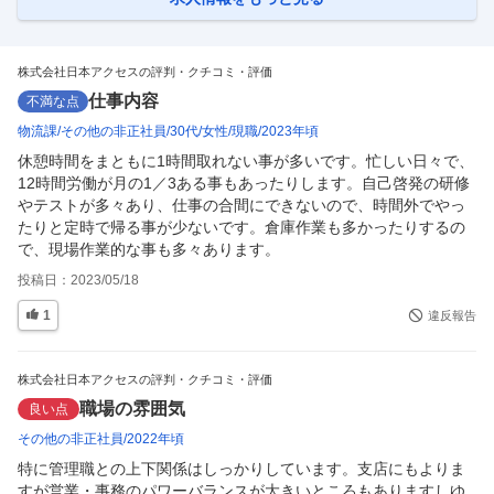
提案・メーカーとの仕入れ交渉などをお任せします。 顧客となるのは大
手スーパーなど。時期や需要を見越した提案で売り場の活性化を行い、
顧
…
株式会社日本アクセスの評判・クチコミ・評価
仕事内容
不満な点
物流課
その他の非正社員
30代
女性
現職
2023年頃
休憩時間をまともに1時間取れない事が多いです。忙しい日々で、
12時間労働が月の1／3ある事もあったりします。自己啓発の研修
やテストが多々あり、仕事の合間にできないので、時間外でやっ
たりと定時で帰る事が少ないです。倉庫作業も多かったりするの
で、現場作業的な事も多々あります。
投稿日：
2023/05/18
1
違反報告
株式会社日本アクセスの評判・クチコミ・評価
職場の雰囲気
良い点
その他の非正社員
2022年頃
特に管理職との上下関係はしっかりしています。支店にもよりま
すが営業・事務のパワーバランスが大きいところもありますしゆ