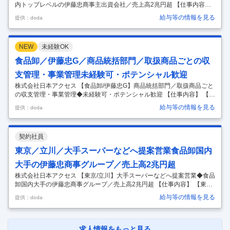
内トップレベルの伊藤忠商事主出資会社／売上高2兆円超 【仕事内容】
【大崎駅近く】社内SE（インフラ）◆食品卸国内トップレベルの伊藤忠
給与等の情報を見る
提供：doda
商事主出資会社／売上高2兆円超 【具体的な仕事内容】 【社内SE（イン
フラ）の経験をお持ちの方へ／伊藤忠商事株式会社100％出資】 ■仕事
内容 社内システムインフラ（情報セキュリティ、クラウド、サーバー、
NEW
未経験OK
ネットワーク、PC等）の企画・設計・構築・運用管理のアシスタント業
務をお任せします。 ■日本アクセスのIT部門について 食品卸企業のIT部
食品卸／伊藤忠G／商品統括部門／取扱商品ごとの収
門ですので、企画・開発の部門で構成されており、アプリケーシ
…
支管理・事業管理未経験可・ポテンシャル歓迎
株式会社日本アクセス 【食品卸/伊藤忠G】商品統括部門／取扱商品ごと
の収支管理・事業管理◆未経験可・ポテンシャル歓迎 【仕事内容】 【食
品卸/伊藤忠G】商品統括部門／取扱商品ごとの収支管理・事業管理◆未
給与等の情報を見る
提供：doda
経験可・ポテンシャル歓迎 【具体的な仕事内容】 【食品業界での勤務経
験をお持ちの方へ／国内トップクラスの事業規模を誇る食品卸企業（食
品専門商社）】 ■業務内容 ＜ご入社後お任せする主な業務＞ ・組織内の
契約社員
収支管理（予算・実績） ・組織の統括管理、各部署との調整業務（取り
まとめ、窓口対応） ・社内行事（方針説明会、総会）の運営事務局 ■組
東京／立川／大手スーパーなどへ提案営業食品卸国内
織構成当部署は7名（役職者4名・組織員5名 計9名）にて構成さ
…
大手の伊藤忠商事グループ／売上高2兆円超
株式会社日本アクセス 【東京/立川】大手スーパーなどへ提案営業◆食品
卸国内大手の伊藤忠商事グループ／売上高2兆円超 【仕事内容】 【東京/
立川】大手スーパーなどへ提案営業◆食品卸国内大手の伊藤忠商事グル
給与等の情報を見る
提供：doda
ープ／売上高2兆円超 【具体的な仕事内容】 ＜売上高2兆円超／国内ト
ップクラスの事業規模を誇る食品卸企業／取扱アイテム数は70万種類！
ジャンル・カテゴリーを問わず幅広い食品を取り扱っています＞ ■業務
内容 日配・フローズン・ドライカテゴリーの営業担当として、顧客への
求人情報をもっと見る