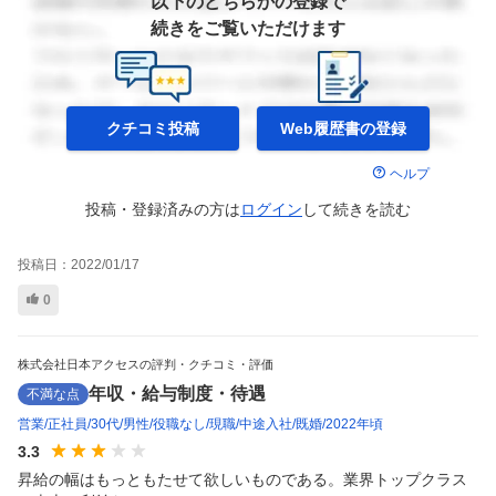
以下のどちらかの登録で
続きをご覧いただけます
クチコミ投稿
Web履歴書の
登録
ヘルプ
投稿・登録済みの方は
ログイン
して
続きを読む
投稿日：
2022/01/17
0
株式会社日本アクセスの評判・クチコミ・評価
年収・給与制度・待遇
不満な点
営業
正社員
30代
男性
役職なし
現職
中途入社
既婚
2022年頃
3.3
昇給の幅はもっともたせて欲しいものである。業界トップクラス