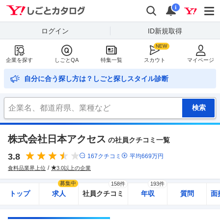
Yahoo!しごとカタログ
検索
通知
i
ログイン
ID新規取得
企業を探す
しごとQA
特集一覧
スカウト
マイページ
自分に合う探し方は？しごと探しスタイル診断
株式会社日本アクセス
の社員クチコミ一覧
3.8
167
クチコミ
平均
669
万円
食料品業界上位
3.0以上の企業
募集中
158件
193件
トップ
求人
社員クチコミ
年収
質問
面