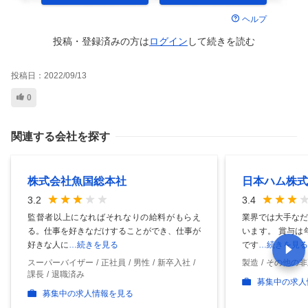
ヘルプ
投稿・登録済みの方は
ログイン
して
続きを読む
投稿日：
2022/09/13
0
関連する会社を探す
株式会社魚国総本社
日本ハム株式
3.2
3.4
監督者以上になればそれなりの給料がもらえ
業界では大手なだ
る。仕事を好きなだけすることができ、仕事が
います。 賞与は
好きな人に
…続きを見る
です
…続きを見る
スーパーバイザー
正社員
男性
新卒入社
製造
その他の非
課長
退職済み
募集中の求人
募集中の求人情報を見る