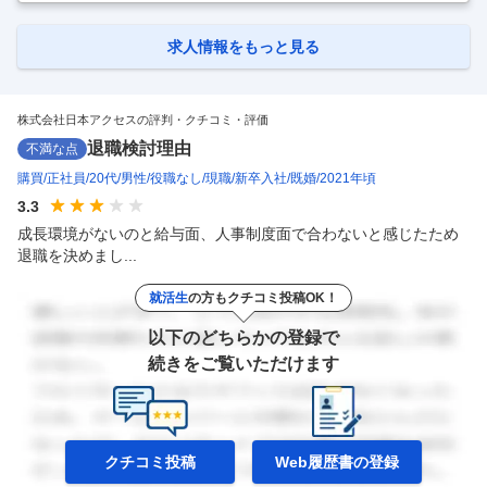
ップクラスの事業規模を誇る食品卸企業／取扱アイテム数は70万種類！
ジャンル・カテゴリーを問わず幅広い食品を取り扱っています＞ ■業務
内容 日配・フローズン・ドライカテゴリーの営業担当として、顧客への
求人情報をもっと見る
提案・メーカーとの仕入れ交渉などをお任せします。 顧客となるのは大
手スーパーなど。時期や需要を見越した提案で売り場の活性化を行い、
顧
…
株式会社日本アクセスの評判・クチコミ・評価
退職検討理由
不満な点
購買
正社員
20代
男性
役職なし
現職
新卒入社
既婚
2021年頃
3.3
成長環境がないのと給与面、人事制度面で合わないと感じたため
退職を決めまし...
就活生
の方もクチコミ投稿OK！
以下のどちらかの登録で
続きをご覧いただけます
クチコミ投稿
Web履歴書の
登録