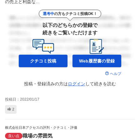
の売上と利益な...
選考中
の方もクチコミ投稿OK！
以下のどちらかの登録で
続きをご覧いただけます
クチコミ投稿
Web履歴書の
登録
ヘルプ
投稿・登録済みの方は
ログイン
して
続きを読む
投稿日：
2022/01/17
2
株式会社日本アクセスの評判・クチコミ・評価
職場の雰囲気
良い点