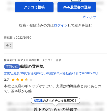
クチコミ投稿
Web履歴書の
登録
ヘルプ
投稿・登録済みの方は
ログイン
して
続きを読む
投稿日：
2022/10/30
0
株式会社日本アクセスの評判・クチコミ・評価
職場の雰囲気
不満な点
営業
正社員
30代
女性
役職なし
現職
新卒入社
既婚
子育て中
2022年頃
3.7
本社と支店のギャップがすごい。支店は物流拠点と共にあるの
で、基本駅から離...
就活生
の方もクチコミ投稿OK！
以下のどちらかの登録で