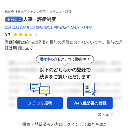
株式会社日本アクセスの評判・クチコミ・評価
人事・評価制度
不満な点
営業
正社員
20代
男性
役職なし
現職
新卒入社
2021年頃
3.7
評価制度は給与の評価と賞与の評価に分かれています。賞与の評
価は期初に立て...
選考中
の方もクチコミ投稿OK！
以下のどちらかの登録で
続きをご覧いただけます
クチコミ投稿
Web履歴書の
登録
ヘルプ
投稿・登録済みの方は
ログイン
して
続きを読む