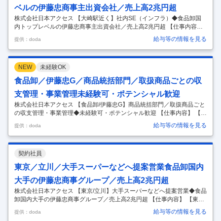
ベルの伊藤忠商事主出資会社／売上高2兆円超
株式会社日本アクセス 【大崎駅近く】社内SE（インフラ）◆食品卸国
内トップレベルの伊藤忠商事主出資会社／売上高2兆円超 【仕事内容】
【大崎駅近く】社内SE（インフラ）◆食品卸国内トップレベルの伊藤忠
給与等の情報を見る
提供：doda
商事主出資会社／売上高2兆円超 【具体的な仕事内容】 【社内SE（イン
フラ）の経験をお持ちの方へ／伊藤忠商事株式会社100％出資】 ■仕事
内容 社内システムインフラ（情報セキュリティ、クラウド、サーバー、
NEW
未経験OK
ネットワーク、PC等）の企画・設計・構築・運用管理のアシスタント業
務をお任せします。 ■日本アクセスのIT部門について 食品卸企業のIT部
食品卸／伊藤忠G／商品統括部門／取扱商品ごとの収
門ですので、企画・開発の部門で構成されており、アプリケーシ
…
支管理・事業管理未経験可・ポテンシャル歓迎
株式会社日本アクセス 【食品卸/伊藤忠G】商品統括部門／取扱商品ごと
の収支管理・事業管理◆未経験可・ポテンシャル歓迎 【仕事内容】 【食
品卸/伊藤忠G】商品統括部門／取扱商品ごとの収支管理・事業管理◆未
給与等の情報を見る
提供：doda
経験可・ポテンシャル歓迎 【具体的な仕事内容】 【食品業界での勤務経
験をお持ちの方へ／国内トップクラスの事業規模を誇る食品卸企業（食
品専門商社）】 ■業務内容 ＜ご入社後お任せする主な業務＞ ・組織内の
契約社員
収支管理（予算・実績） ・組織の統括管理、各部署との調整業務（取り
まとめ、窓口対応） ・社内行事（方針説明会、総会）の運営事務局 ■組
東京／立川／大手スーパーなどへ提案営業食品卸国内
織構成当部署は7名（役職者4名・組織員5名 計9名）にて構成さ
…
大手の伊藤忠商事グループ／売上高2兆円超
株式会社日本アクセス 【東京/立川】大手スーパーなどへ提案営業◆食品
卸国内大手の伊藤忠商事グループ／売上高2兆円超 【仕事内容】 【東京/
立川】大手スーパーなどへ提案営業◆食品卸国内大手の伊藤忠商事グル
給与等の情報を見る
提供：doda
ープ／売上高2兆円超 【具体的な仕事内容】 ＜売上高2兆円超／国内ト