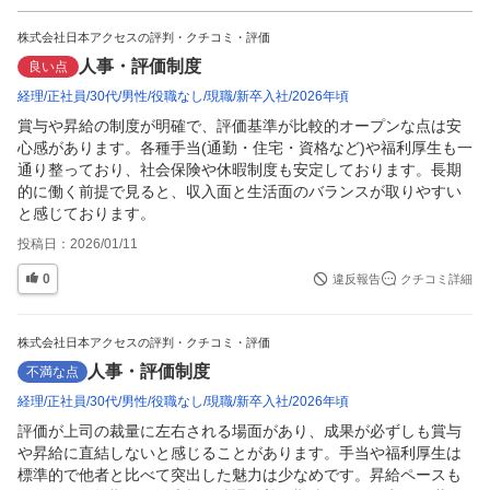
株式会社日本アクセスの評判・クチコミ・評価
人事・評価制度
良い点
経理
正社員
30代
男性
役職なし
現職
新卒入社
2026年頃
賞与や昇給の制度が明確で、評価基準が比較的オープンな点は安
心感があります。各種手当(通勤・住宅・資格など)や福利厚生も一
通り整っており、社会保険や休暇制度も安定しております。長期
的に働く前提で見ると、収入面と生活面のバランスが取りやすい
と感じております。
投稿日：
2026/01/11
0
違反報告
クチコミ詳細
株式会社日本アクセスの評判・クチコミ・評価
人事・評価制度
不満な点
経理
正社員
30代
男性
役職なし
現職
新卒入社
2026年頃
評価が上司の裁量に左右される場面があり、成果が必ずしも賞与
や昇給に直結しないと感じることがあります。手当や福利厚生は
標準的で他者と比べて突出した魅力は少なめです。昇給ペースも