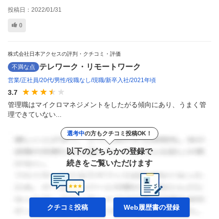
投稿日：
2022/01/31
0
株式会社日本アクセスの評判・クチコミ・評価
テレワーク・リモートワーク
不満な点
営業
正社員
20代
男性
役職なし
現職
新卒入社
2021年頃
3.7
管理職はマイクロマネジメントをしたがる傾向にあり、うまく管
理できていない...
選考中
の方もクチコミ投稿OK！
以下のどちらかの登録で
続きをご覧いただけます
クチコミ投稿
Web履歴書の
登録