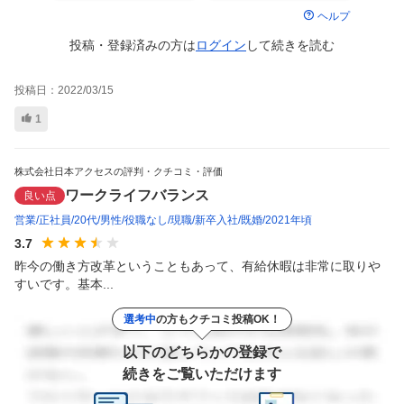
ヘルプ
投稿・登録済みの方は
ログイン
して
続きを読む
投稿日：
2022/03/15
1
株式会社日本アクセスの評判・クチコミ・評価
ワークライフバランス
良い点
営業
正社員
20代
男性
役職なし
現職
新卒入社
既婚
2021年頃
3.7
昨今の働き方改革ということもあって、有給休暇は非常に取りや
すいです。基本...
選考中
の方もクチコミ投稿OK！
以下のどちらかの登録で
続きをご覧いただけます