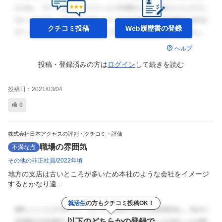
クチコミ投稿
Web履歴書の
登録
ヘルプ
投稿・登録済みの方は
ログイン
して
続きを読む
投稿日：
2021/03/04
0
株式会社日本アクセスの評判・クチコミ・評価
職場の雰囲気
不満な点
その他の非正社員
2022年頃
地方の支店は古いところが多いため本社のような会社をイメージ
するとかなり違...
就活生
の方もクチコミ投稿OK！
以下のどちらかの登録で