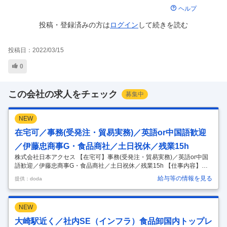
ヘルプ
投稿・登録済みの方は
ログイン
して
続きを読む
投稿日：
2022/03/15
0
この会社の求人をチェック
募集中
NEW
在宅可／事務(受発注・貿易実務)／英語or中国語歓迎
／伊藤忠商事G・食品商社／土日祝休／残業15h
株式会社日本アクセス 【在宅可】事務(受発注・貿易実務)／英語or中国
語歓迎／伊藤忠商事G・食品商社／土日祝休／残業15h 【仕事内容】
【在宅可】事務(受発注・貿易実務)／英語or中国語歓迎／伊藤忠商事G・
給与等の情報を見る
提供：doda
食品商社／土日祝休／残業15h 【具体的な仕事内容】 ～賞与実績5.4ヶ
月分／月給28.5万～／充実の福利厚生／ゆくゆくは三国貿易・海外事業
戦略立案にも携われる／全国に500を超える流通拠点～ ◆仕事内容 入社
NEW
後は５社前後の受発注業務、貿易実務をご担当いただき、食品輸出の基
礎を学んでいただく予定です。 <入社後すぐお任せしたい業務> ・客
大崎駅近く／社内SE（インフラ）食品卸国内トップレ
先、物流会社、仕入先とのスケジュール調整 ・商品手配
…