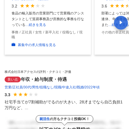
3.2
3.6
食品の輸入販売の営業部門にて営業職のアシス
部署によっては3
タントとして貿易事務及び庶務的な事務を行な
連休、年末年始
っている
…続きを見る
また
…続きを見る
事務
正社員
女性
新卒入社
役職なし
現
その他の非正社員
職
募集中の求人情報を見る
株式会社日本アクセスの評判・クチコミ・評価
年収・給与制度・待遇
良い点
営業
正社員
30代
男性
役職なし
現職
中途入社
既婚
2022年頃
3.3
社宅手当てが7割補助がでるのが大きい、28才までなら自己負担1
万円など、...
就活生
の方もクチコミ投稿OK！