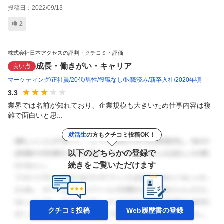
投稿日：
2022/09/13
2
株式会社日本アクセスの評判・クチコミ・評価
成長・働きがい・キャリア
良い点
マーケティング
正社員
20代
男性
役職なし
退職済み
新卒入社
2020年頃
3.3
業界では名前が知れており、企業規模も大きいため仕事内容は複
雑で面白いと思...
就活生
の方もクチコミ投稿OK！
以下のどちらかの登録で
続きをご覧いただけます
クチコミ投稿
Web履歴書の
登録