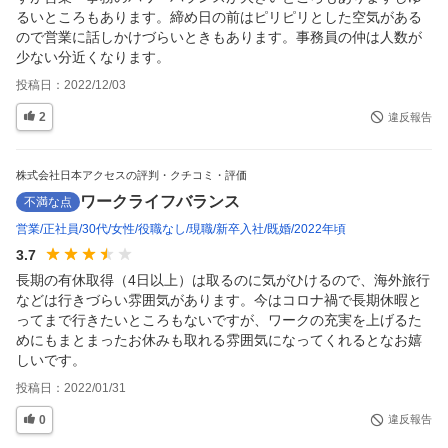
るいところもあります。締め日の前はピリピリとした空気がある
ので営業に話しかけづらいときもあります。事務員の仲は人数が
少ない分近くなります。
投稿日：
2022/12/03
2
違反報告
株式会社日本アクセスの評判・クチコミ・評価
ワークライフバランス
不満な点
営業
正社員
30代
女性
役職なし
現職
新卒入社
既婚
2022年頃
3.7
長期の有休取得（4日以上）は取るのに気がひけるので、海外旅行
などは行きづらい雰囲気があります。今はコロナ禍で長期休暇と
ってまで行きたいところもないですが、ワークの充実を上げるた
めにもまとまったお休みも取れる雰囲気になってくれるとなお嬉
しいです。
投稿日：
2022/01/31
0
違反報告