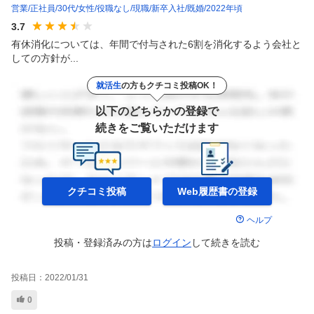
営業
正社員
30代
女性
役職なし
現職
新卒入社
既婚
2022年頃
3.7
有休消化については、年間で付与された6割を消化するよう会社と
しての方針が...
就活生
の方もクチコミ投稿OK！
以下のどちらかの登録で
続きをご覧いただけます
クチコミ投稿
Web履歴書の
登録
ヘルプ
投稿・登録済みの方は
ログイン
して
続きを読む
投稿日：
2022/01/31
0