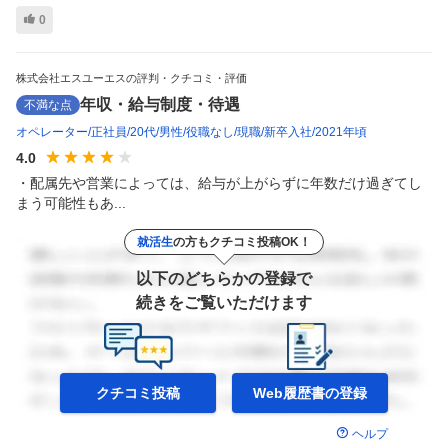
0
株式会社エスユーエスの評判・クチコミ・評価
年収・給与制度・待遇
不満な点
オペレーター
正社員
20代
男性
役職なし
現職
新卒入社
2021年頃
4.0
・配属先や営業によっては、給与が上がらずに年数だけ過ぎてし
まう可能性もあ...
就活生
の方もクチコミ投稿OK！
以下のどちらかの登録で
続きをご覧いただけます
クチコミ投稿
Web履歴書の
登録
ヘルプ