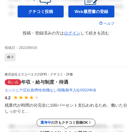
クチコミ投稿
Web履歴書の
登録
ヘルプ
投稿・登録済みの方は
ログイン
して
続きを読む
投稿日：
2022/06/16
0
株式会社エスユーエスの評判・クチコミ・評価
年収・給与制度・待遇
良い点
エンジニア
正社員
男性
役職なし
現職
新卒入社
2022年頃
4.2
残業代が時間の分完全に100パーセント支払われるため、働いた分
しっかりと...
選考中
の方もクチコミ投稿OK！