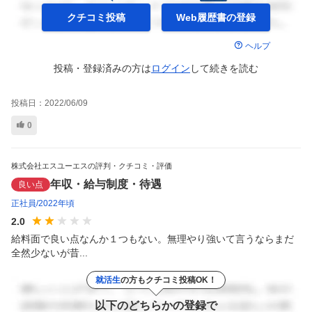
クチコミ投稿
Web履歴書の
登録
ヘルプ
投稿・登録済みの方は
ログイン
して
続きを読む
投稿日：
2022/06/09
0
株式会社エスユーエスの評判・クチコミ・評価
年収・給与制度・待遇
良い点
正社員
2022年頃
2.0
給料面で良い点なんか１つもない。無理やり強いて言うならまだ
全然少ないが昔...
就活生
の方もクチコミ投稿OK！
以下のどちらかの登録で