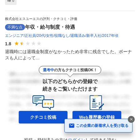
0
株式会社エスユーエスの評判・クチコミ・評価
年収・給与制度・待遇
不満な点
エンジニア
正社員
20代
女性
役職なし
退職済み
新卒入社
2017年頃
1.8
退職時には退職金制度がなかったため非常に残念でした。ボーナ
スも人によって...
選考中
の方もクチコミ投稿OK！
以下のどちらかの登録で
続きをご覧いただけます
クチコミ投稿
Web履歴書の
登録
この企業の新着求人を受け取る
ヘルプ
投稿・登録済みの方は
ログイン
して
続きを読む