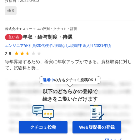
投稿日：
2022/04/13
0
株式会社エスユーエスの評判・クチコミ・評価
年収・給与制度・待遇
良い点
エンジニア
正社員
20代
男性
役職なし
現職
中途入社
2021年頃
2.8
毎年昇給するため、着実に年収アップができる。資格取得に対し
て、試験料と奨...
選考中
の方もクチコミ投稿OK！
以下のどちらかの登録で
続きをご覧いただけます
クチコミ投稿
Web履歴書の
登録