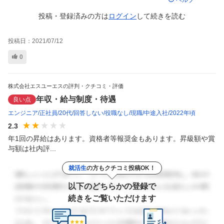
ヘルプ
投稿・登録済みの方は
ログイン
して
続きを読む
投稿日：
2021/07/12
0
株式会社エスユーエスの評判・クチコミ・評価
年収・給与制度・待遇
良い点
エンジニア
正社員
20代
回答しない
役職なし
現職
中途入社
2022年頃
2.3
年1回の昇給はあります。資格者等報奨金もあります。昇級額や賞
与額は社内評...
就活生
の方もクチコミ投稿OK！
以下のどちらかの登録で
続きをご覧いただけます