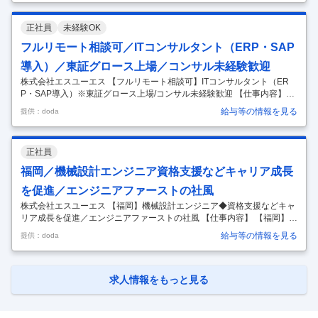
も積極的に展開／注目を集めるグロース市場の成長企業～ ■業務内容：
・半導体搬送装置の天井搬送台車の設計業務をお任せします。 ■ポイン
正社員
未経験OK
ト： ・チーム体制あり。 ・既に当社の社員が多数就業している部署にな
ります。 ◆組織構成（名古屋拠点） ・名古屋オフィス所属のエンジニア
フルリモート相談可／ITコンサルタント（ERP・SAP
は約250名 （内訳：ITエンジニア5割、
…
導入）／東証グロース上場／コンサル未経験歓迎
株式会社エスユーエス 【フルリモート相談可】ITコンサルタント（ER
P・SAP導入）※東証グロース上場/コンサル未経験歓迎 【仕事内容】
【フルリモート相談可】ITコンサルタント（ERP・SAP導入）※東証グ
給与等の情報を見る
提供：doda
ロース上場/コンサル未経験歓迎 【具体的な仕事内容】 ◎上流工程から
参画できる案件多数！エンジニアとしてのご経験を活かし、ITコンサル
としてキャリアアップができます ◎教育体制が整っている環境でエンジ
正社員
ニアとしてのキャリアを築きたい方 ◎フルリモ相談可／残業平均15時間
程度／定着率96％ ◎東証グロース上場／請負案件も多数で選ばれ続ける
福岡／機械設計エンジニア資格支援などキャリア成長
営業力が武器 ■業務内容 会計やロジスティック、人事とい
…
を促進／エンジニアファーストの社風
株式会社エスユーエス 【福岡】機械設計エンジニア◆資格支援などキャ
リア成長を促進／エンジニアファーストの社風 【仕事内容】 【福岡】機
械設計エンジニア◆資格支援などキャリア成長を促進／エンジニアファ
給与等の情報を見る
提供：doda
ーストの社風 【具体的な仕事内容】 事業拡大に伴い、福岡拠点が26年4
月頃に誕生。 新拠点にて、機械設計エンジニアとしてご活躍いただける
方を募集しております。 ■プロジェクト（例） ・モーターやロボット、
その他関連機器の機械設計業務 ・自動車や周辺機器の機械設計業務 ・エ
求人情報をもっと見る
ネルギープラントの設備設計業務 ・大型製造装置の設計、組立業務 ■使
用ツール（例） AutoCAD、Solid works、CAT
…