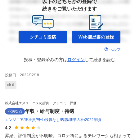
以下のどちらかの登録で
続きをご覧いただけます
クチコミ投稿
Web履歴書の
登録
ヘルプ
投稿・登録済みの方は
ログイン
して
続きを読む
投稿日：
2022/02/18
0
株式会社エスユーエスの評判・クチコミ・評価
年収・給与制度・待遇
不満な点
エンジニア
正社員
男性
役職なし
現職
新卒入社
2022年頃
4.2
昇給、評価制度が不明瞭。コロナ禍によるテレワークも相まって