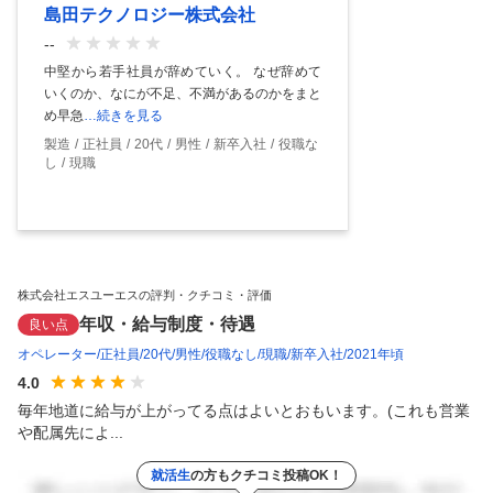
島田テクノロジー株式会社
--
中堅から若手社員が辞めていく。 なぜ辞めて
いくのか、なにが不足、不満があるのかをまと
め早急
…続きを見る
製造
正社員
20代
男性
新卒入社
役職な
し
現職
株式会社エスユーエスの評判・クチコミ・評価
年収・給与制度・待遇
良い点
オペレーター
正社員
20代
男性
役職なし
現職
新卒入社
2021年頃
4.0
毎年地道に給与が上がってる点はよいとおもいます。(これも営業
や配属先によ...
就活生
の方もクチコミ投稿OK！