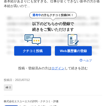
基本給があまりにも安すぎる。仕事が全くできない新卒の方が基
本給が高いので...
選考中
の方もクチコミ投稿OK！
以下のどちらかの登録で
続きをご覧いただけます
クチコミ投稿
Web履歴書の
登録
ヘルプ
投稿・登録済みの方は
ログイン
して
続きを読む
投稿日：
2021/07/12
0
株式会社エスユーエスの評判・クチコミ・評価