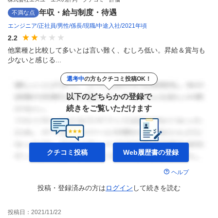
年収・給与制度・待遇
不満な点
エンジニア
正社員
男性
係長
現職
中途入社
2021年頃
2.2
他業種と比較して多いとは言い難く、むしろ低い。昇給＆賞与も
少ないと感じる...
選考中
の方もクチコミ投稿OK！
以下のどちらかの登録で
続きをご覧いただけます
クチコミ投稿
Web履歴書の
登録
ヘルプ
投稿・登録済みの方は
ログイン
して
続きを読む
投稿日：
2021/11/22