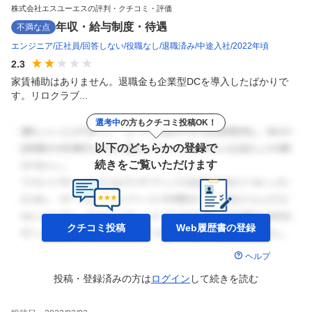
株式会社エスユーエスの評判・クチコミ・評価
年収・給与制度・待遇
不満な点
エンジニア
正社員
回答しない
役職なし
退職済み
中途入社
2022年頃
2.3
家賃補助はありません。退職金も企業型DCを導入したばかりで
す。リロクラブ...
選考中
の方もクチコミ投稿OK！
以下のどちらかの登録で
続きをご覧いただけます
クチコミ投稿
Web履歴書の
登録
ヘルプ
投稿・登録済みの方は
ログイン
して
続きを読む