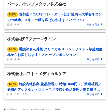
パーソルテンプスタッフ株式会社
首都圏／CADオペレーター・設計補助～大手ゼネコン
NEW
での就業／スキルの幅を広げられます／パーソルG～
提供：doda
続きを見る
株式会社EPファーマライン
看護師さん募集 クリニカルスペシャリスト～希望勤務
NEW
地からお探しします！／オープンポジション～
提供：doda
続きを見る
株式会社ルフト・メディカルケア
施設内軽作業(物品管理)／時給1040円～／派遣社員／
NEW
病棟内アシスタントスタッフ／清掃や物品管理／患者様サポ
提供：かる・ける
続きを見る
ートなど／年間休日12
…
株式会社エスユーエスの評判・クチコミ・評価