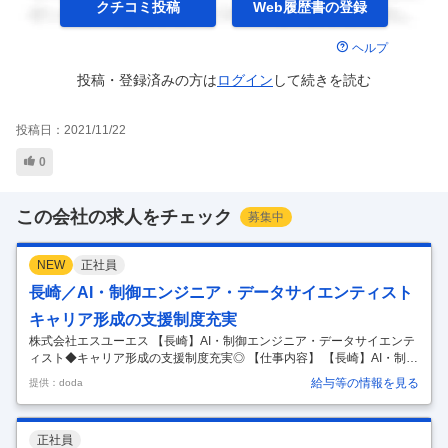
クチコミ投稿
Web履歴書の
登録
ヘルプ
投稿・登録済みの方は
ログイン
して
続きを読む
投稿日：
2021/11/22
0
この会社の求人をチェック
募集中
NEW
正社員
長崎／AI・制御エンジニア・データサイエンティスト
キャリア形成の支援制度充実
株式会社エスユーエス 【長崎】AI・制御エンジニア・データサイエンテ
ィスト◆キャリア形成の支援制度充実◎ 【仕事内容】 【長崎】AI・制御
エンジニア・データサイエンティスト◆キャリア形成の支援制度充実◎
給与等の情報を見る
提供：doda
【具体的な仕事内容】 ＜希望を最優先に案件アサイン！／生涯エンジニ
アとしてキャリアを応援する環境○＞ ■業務内容： 長崎県内の大手メー
カーでのAI・制御エンジニア及びデータサイエンティストの業務をお任
正社員
せいたします。 ＜業務詳細＞ （1）AI・制御エンジニア 自然言語処理や