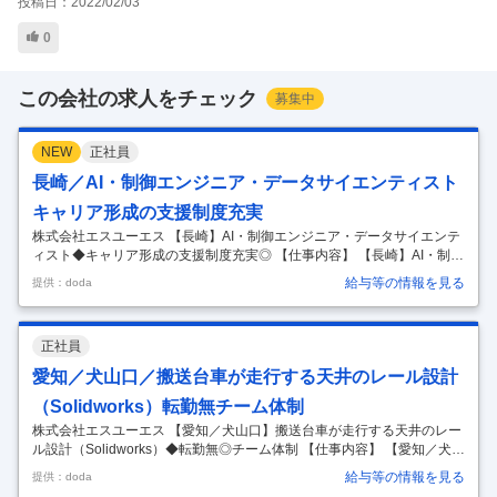
投稿日：
2022/02/03
0
この会社の求人をチェック
募集中
NEW
正社員
長崎／AI・制御エンジニア・データサイエンティスト
キャリア形成の支援制度充実
株式会社エスユーエス 【長崎】AI・制御エンジニア・データサイエンテ
ィスト◆キャリア形成の支援制度充実◎ 【仕事内容】 【長崎】AI・制御
エンジニア・データサイエンティスト◆キャリア形成の支援制度充実◎
給与等の情報を見る
提供：doda
【具体的な仕事内容】 ＜希望を最優先に案件アサイン！／生涯エンジニ
アとしてキャリアを応援する環境○＞ ■業務内容： 長崎県内の大手メー
カーでのAI・制御エンジニア及びデータサイエンティストの業務をお任
正社員
せいたします。 ＜業務詳細＞ （1）AI・制御エンジニア 自然言語処理や
画像処理技術などのAI技術を用いた施設の自動化の開発・実証 （2）デ
愛知／犬山口／搬送台車が走行する天井のレール設計
ータサイエンティスト 制御の高度化や予測制御に活用すべく
…
（Solidworks）転勤無チーム体制
株式会社エスユーエス 【愛知／犬山口】搬送台車が走行する天井のレー
ル設計（Solidworks）◆転勤無◎チーム体制 【仕事内容】 【愛知／犬山
口】搬送台車が走行する天井のレール設計（Solidworks）◆転勤無◎チ
給与等の情報を見る
提供：doda
ーム体制 【具体的な仕事内容】 ～AIやVR等、先端技術への研究開発に