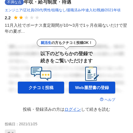
年収・給与制度・待遇
不満な点
エンジニア
正社員
20代
男性
役職なし
退職済み
中途入社
既婚
2021年頃
2.2
11月入社でボーナス査定期間が10〜3月で1ヶ月在籍ないだけで翌
年の夏ボ...
就活生
の方もクチコミ投稿OK！
以下のどちらかの登録で
続きをご覧いただけます
クチコミ投稿
Web履歴書の
登録
ヘルプ
投稿・登録済みの方は
ログイン
して
続きを読む
投稿日：
2021/11/25