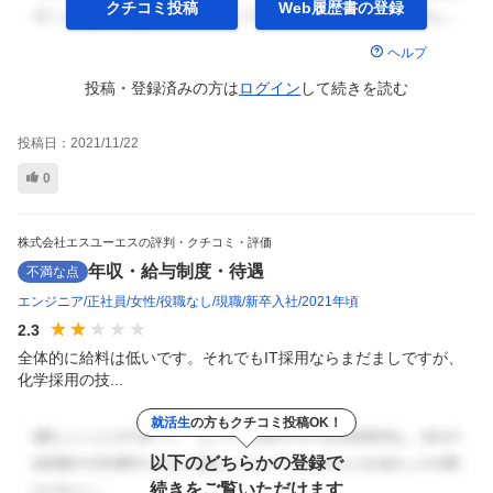
クチコミ投稿
Web履歴書の
登録
ヘルプ
投稿・登録済みの方は
ログイン
して
続きを読む
投稿日：
2021/11/22
0
株式会社エスユーエスの評判・クチコミ・評価
年収・給与制度・待遇
不満な点
エンジニア
正社員
女性
役職なし
現職
新卒入社
2021年頃
2.3
全体的に給料は低いです。それでもIT採用ならまだましですが、
化学採用の技...
就活生
の方もクチコミ投稿OK！
以下のどちらかの登録で
続きをご覧いただけます