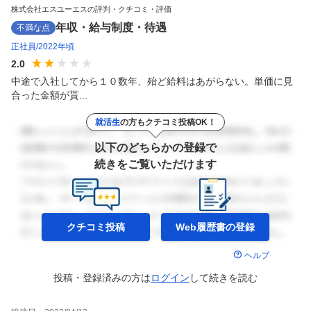
株式会社エスユーエスの評判・クチコミ・評価
年収・給与制度・待遇
不満な点
正社員
2022年頃
2.0
中途で入社してから１０数年、殆ど給料はあがらない。単価に見
合った金額が貰...
就活生
の方もクチコミ投稿OK！
以下のどちらかの登録で
続きをご覧いただけます
クチコミ投稿
Web履歴書の
登録
ヘルプ
投稿・登録済みの方は
ログイン
して
続きを読む