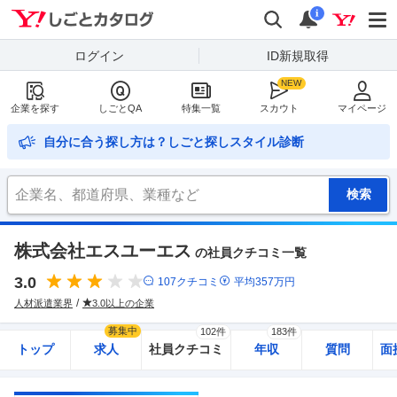
Yahoo!しごとカタログ
検索
通知
i
ログイン
ID新規取得
企業を探す
しごとQA
特集一覧
スカウト
マイページ
自分に合う探し方は？しごと探しスタイル診断
株式会社エスユーエス
の社員クチコミ一覧
3.0
107
クチコミ
平均
357
万円
人材派遣業界
3.0以上の企業
募集中
102件
183件
トップ
求人
社員クチコミ
年収
質問
面