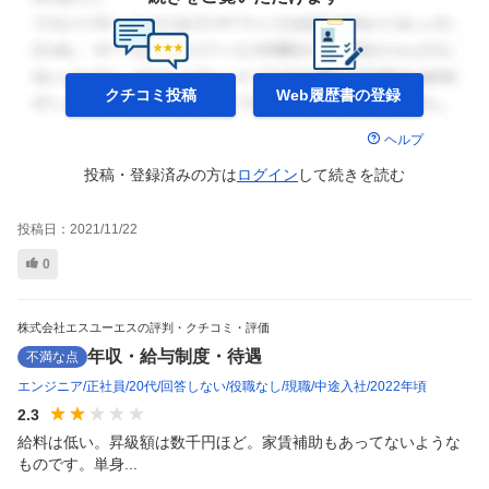
クチコミ投稿
Web履歴書の
登録
ヘルプ
投稿・登録済みの方は
ログイン
して
続きを読む
投稿日：
2021/11/22
0
株式会社エスユーエスの評判・クチコミ・評価
年収・給与制度・待遇
不満な点
エンジニア
正社員
20代
回答しない
役職なし
現職
中途入社
2022年頃
2.3
給料は低い。昇級額は数千円ほど。家賃補助もあってないような
ものです。単身...