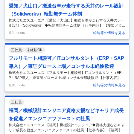
画像処理技術などのAI技術を用いた施設の自動化の開発・実証 （2）デ
愛知／犬山口／搬送台車が走行する天井のレール設計
ータサイエンティスト 制御の高度化や予測制御に活用すべく
…
（Solidworks）転勤無チーム体制
株式会社エスユーエス 【愛知／犬山口】搬送台車が走行する天井のレー
ル設計（Solidworks）◆転勤無◎チーム体制 【仕事内容】 【愛知／犬山
口】搬送台車が走行する天井のレール設計（Solidworks）◆転勤無◎チ
給与等の情報を見る
提供：doda
ーム体制 【具体的な仕事内容】 ～AIやVR等、先端技術への研究開発に
も積極的に展開／注目を集めるグロース市場の成長企業～ ■業務内容：
・半導体搬送装置の天井搬送台車の設計業務をお任せします。 ■ポイン
正社員
未経験OK
ト： ・チーム体制あり。 ・既に当社の社員が多数就業している部署にな
ります。 ◆組織構成（名古屋拠点） ・名古屋オフィス所属のエンジニア
フルリモート相談可／ITコンサルタント（ERP・SAP
は約250名 （内訳：ITエンジニア5割、
…
導入）／東証グロース上場／コンサル未経験歓迎
株式会社エスユーエス 【フルリモート相談可】ITコンサルタント（ER
P・SAP導入）※東証グロース上場/コンサル未経験歓迎 【仕事内容】
【フルリモート相談可】ITコンサルタント（ERP・SAP導入）※東証グ
給与等の情報を見る
提供：doda
ロース上場/コンサル未経験歓迎 【具体的な仕事内容】 ◎上流工程から
参画できる案件多数！エンジニアとしてのご経験を活かし、ITコンサル
としてキャリアアップができます ◎教育体制が整っている環境でエンジ
正社員
ニアとしてのキャリアを築きたい方 ◎フルリモ相談可／残業平均15時間
程度／定着率96％ ◎東証グロース上場／請負案件も多数で選ばれ続ける
福岡／機械設計エンジニア資格支援などキャリア成長
営業力が武器 ■業務内容 会計やロジスティック、人事とい
…
を促進／エンジニアファーストの社風
株式会社エスユーエス 【福岡】機械設計エンジニア◆資格支援などキャ
リア成長を促進／エンジニアファーストの社風 【仕事内容】 【福岡】機