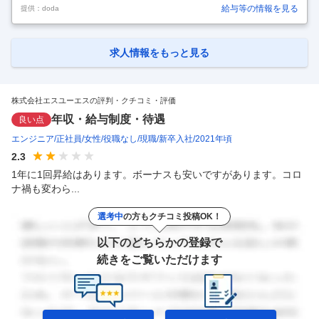
械設計エンジニア◆資格支援などキャリア成長を促進／エンジニアファ
給与等の情報を見る
提供：doda
ーストの社風 【具体的な仕事内容】 事業拡大に伴い、福岡拠点が26年4
月頃に誕生。 新拠点にて、機械設計エンジニアとしてご活躍いただける
方を募集しております。 ■プロジェクト（例） ・モーターやロボット、
その他関連機器の機械設計業務 ・自動車や周辺機器の機械設計業務 ・エ
求人情報をもっと見る
ネルギープラントの設備設計業務 ・大型製造装置の設計、組立業務 ■使
用ツール（例） AutoCAD、Solid works、CAT
…
株式会社エスユーエスの評判・クチコミ・評価
年収・給与制度・待遇
良い点
エンジニア
正社員
女性
役職なし
現職
新卒入社
2021年頃
2.3
1年に1回昇給はあります。ボーナスも安いですがあります。コロ
ナ禍も変わら...
選考中
の方もクチコミ投稿OK！
以下のどちらかの登録で
続きをご覧いただけます