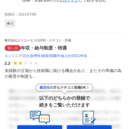
投稿日：
2021/07/08
0
株式会社エスユーエスの評判・クチコミ・評価
年収・給与制度・待遇
良い点
エンジニア
正社員
男性
係長
現職
中途入社
2021年頃
2.2
未経験の立場から技術職に就ける機会があり、またその準備の為
の教育や制度も...
就活生
の方もクチコミ投稿OK！
以下のどちらかの登録で
続きをご覧いただけます