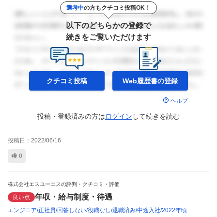
選考中
の方もクチコミ投稿OK！
以下のどちらかの登録で
続きをご覧いただけます
クチコミ投稿
Web履歴書の
登録
ヘルプ
投稿・登録済みの方は
ログイン
して
続きを読む
投稿日：
2022/06/16
0
株式会社エスユーエスの評判・クチコミ・評価
年収・給与制度・待遇
良い点
エンジニア
正社員
回答しない
役職なし
退職済み
中途入社
2022年頃