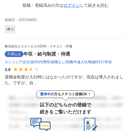
投稿・登録済みの方は
ログイン
して
続きを読む
投稿日：
2021/09/02
0
株式会社エスユーエスの評判・クチコミ・評価
年収・給与制度・待遇
不満な点
エンジニア
正社員
20代
男性
役職なし
現職
中途入社
既婚
2017年頃
3.8
退職金制度が入社時にはなかったのですが、現在は導入されまし
た。ですが、自...
選考中
の方もクチコミ投稿OK！
以下のどちらかの登録で
続きをご覧いただけます