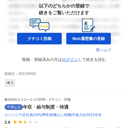
以下のどちらかの登録で
続きをご覧いただけます
クチコミ投稿
Web履歴書の
登録
ヘルプ
投稿・登録済みの方は
ログイン
して
続きを読む
投稿日：
2021/09/02
0
株式会社エスユーエスの評判・クチコミ・評価
年収・給与制度・待遇
不満な点
エンジニア
正社員
20代
男性
役職なし
現職
中途入社
2021年頃
2.8