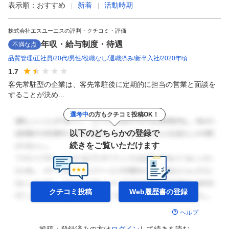
表示順：
おすすめ
新着
活動時期
株式会社エスユーエスの評判・クチコミ・評価
年収・給与制度・待遇
不満な点
品質管理
正社員
20代
男性
役職なし
退職済み
新卒入社
2020年頃
1.7
客先常駐型の企業は、客先常駐後に定期的に担当の営業と面談を
することが決め...
選考中
の方もクチコミ投稿OK！
以下のどちらかの登録で
続きをご覧いただけます
クチコミ投稿
Web履歴書の
登録
ヘルプ
投稿・登録済みの方は
ログイン
して
続きを読む