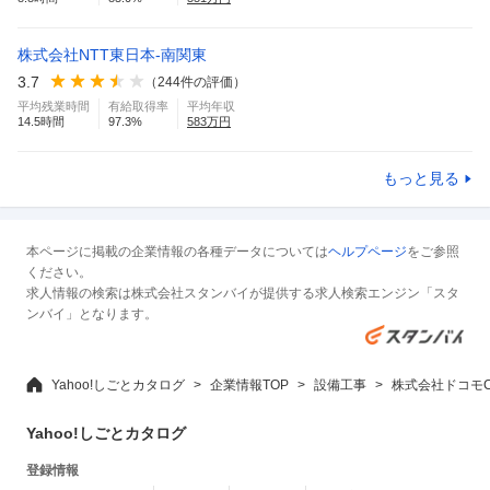
株式会社NTT東日本-南関東
3.7
（
244
件の評価）
平均残業時間
有給取得率
平均年収
14.5
時間
97.3
%
583
万円
もっと見る
本ページに掲載の企業情報の各種データについては
ヘルプページ
をご参照
ください。
求人情報の検索は株式会社スタンバイが提供する求人検索エンジン「スタ
ンバイ」となります。
Yahoo!しごとカタログ
企業情報TOP
設備工事
株式会社ドコモ
Yahoo!しごとカタログ
登録情報