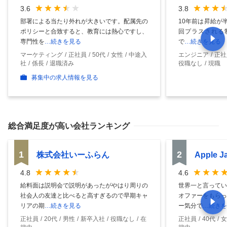
3.6
3.8
部署による当たり外れが大きいです。配属先の
10年前は昇給が
ポリシーと合致すると、教育には熱心ですし、
回プラスされる制
専門性を
…続きを見る
で
…続きを見る
マーケティング
正社員
50代
女性
中途入
エンジニア
正社
社
係長
退職済み
役職なし
現職
募集中の求人情報を見る
総合満足度
が高い会社ランキング
1
2
株式会社いーふらん
Apple 
4.8
4.6
給料面は説明会で説明があったがやはり周りの
世界一と言ってい
社会人の友達と比べると高すぎるので早期キャ
オファーをもらっ
リアの期
…続きを見る
ー気分で
…続きを
正社員
20代
男性
新卒入社
役職なし
在
正社員
40代
女