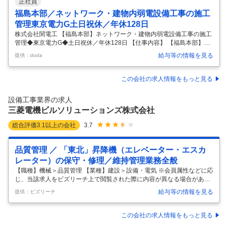
正社員
福島本部／ネットワーク・建物内弱電設備工事の施工
管理東京電力G土日祝休／年休128日
株式会社関電工 【福島本部】ネットワーク・建物内弱電設備工事の施工
管理◆東京電力G◆土日祝休／年休128日 【仕事内容】 【福島本部】ネ
ットワーク・建物内弱電設備工事の施工管理◆東京電力G◆土日祝休／
給与等の情報を見る
提供：doda
年休128日 【具体的な仕事内容】 ～東証プライム上場◎東京電力Gの総
合設備企業／超高層ビルや巨大建造物の電気設備工事の計画からメンテ
ナンス・電力事業・情報通信事業等、幅広く展開／平均勤続19年以上／
この会社の求人情報をもっと見る
完全週休二日制～ 当社の更なる飛躍を目指し、次代の関電工を担う新し
い人材を募集します。各業界のトップクラスのお客様とのお取引が多
設備工事業界の求人
く、今までの経験を活かしながら能力・スキルを高めていける職場で
三菱電機ビルソリューションズ株式会社
す。 ■業
…
総合評価
3.1
以上の会社
3.7
品質管理 ／ 「東北」昇降機（エレベーター・エスカ
レーター）の保守・修理／維持管理業務全般
【職種】機械＞品質管理 【業種】建設＞設備・電気 ※会員属性などに応
じ、当該求人をビズリーチ上で閲覧された際に内容が異なる場合があり
ます ■当社について ・プライム上場・三菱電機（株）のグループ企業と
給与等の情報を見る
提供：ビズリーチ
して、数々のビルを管理している会社。 ・昇降機（エレベーター・エス
カレーター）や空調・冷熱機器、セキュリティーシステムや管理システ
ムなど、ビル全体を快適にする「トータルサービス」を提供している会
この会社の求人情報をもっと見る
社。 ・昇降機の管理台数は業界トップクラスシェアの約25万台（国内約