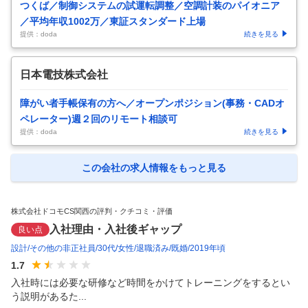
つくば／制御システムの試運転調整／空調計装のパイオニア
／平均年収1002万／東証スタンダード上場
提供：doda
続きを見る
日本電技株式会社
障がい者手帳保有の方へ／オープンポジション(事務・CADオ
ペレーター)週２回のリモート相談可
提供：doda
続きを見る
この会社の求人情報をもっと見る
株式会社ドコモCS関西の評判・クチコミ・評価
入社理由・入社後ギャップ
良い点
設計
その他の非正社員
30代
女性
退職済み
既婚
2019年頃
1.7
入社時には必要な研修など時間をかけてトレーニングをするとい
う説明があるた...