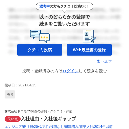
選考中
の方もクチコミ投稿OK！
以下のどちらかの登録で
続きをご覧いただけます
クチコミ投稿
Web履歴書の
登録
ヘルプ
投稿・登録済みの方は
ログイン
して
続きを読む
投稿日：
2021/04/25
0
株式会社ドコモCS関西の評判・クチコミ・評価
入社理由・入社後ギャップ
良い点
エンジニア
正社員
20代
男性
役職なし
退職済み
新卒入社
2014年以前