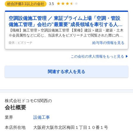
総合評価
3.1
以上の会社
3.5
空調設備施工管理 ／ 東証プライム上場「空調・管設
備施工管理」会社の”最重要”成長領域を牽引する人材
募集年間休日125日2025年過去最高益四国電力グルー
【職種】施工管理＞空調設備施工管理 【業種】建設＞建設・建築・土木
※会員属性などに応じ、当該求人をビズリーチ上で閲覧された際に内容
プの中核企業全国展開を行う総合設備企業
が異なる場合があります 【採用背景】 〜「空調・管工事」の強化が、会
給与等の情報を見る
提供：ビズリーチ
社の次なる成長エンジン〜 四国電力グループの総合設備企業として、20
25年3月期に過去最高益（営業利益80億円）を達成した当社 。 現在の中
期経営指針では「空調・管工事の強化」を最重要課題の一つに掲げてい
この会社の求人情報をもっと見る
ます。 近年、大型工事が活況であり、弊社では更なる市場シェア拡大・
利益率アップの機会であると考えています。 更なる市場シェア拡大と次
世代の組織体制構築に向け新しいメンバーを募集する運びとなりました
関連する求人を見る
…
株式会社ドコモCS関西
の
会社概要
業界
設備工事
本店所在地
大阪府大阪市北区梅田１丁目１０番１号