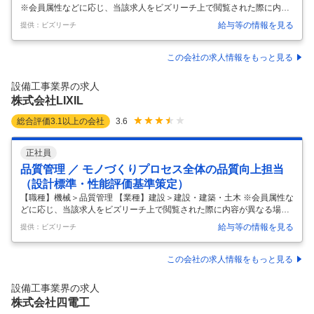
※会員属性などに応じ、当該求人をビズリーチ上で閲覧された際に内容
が異なる場合があります ・通信施設やデータセンター構築を中心とし
給与等の情報を見る
提供：ビズリーチ
た、設備工事の現場マネジメント業務を担当頂きます。まずは工事管理
者を経験していただいた後、将来的には建築工事を含めた現場所長や、
適正を鑑みプロジェクトマネージャーにもチャレンジ頂ける環境です。
この会社の求人情報をもっと見る
【具体的な業務】 ・発注者、設計者（自社設計が大半）との要件整理、
協力会社（サブコン、メーカー 等）への指示・指導により、現場責任者
設備工事業界の求人
（現場代理人や監理技術者等）として工事を円滑かつ安全に推進すると
株式会社LIXIL
共に、施工品質
…
総合評価
3.1
以上の会社
3.6
正社員
品質管理 ／ モノづくりプロセス全体の品質向上担当
（設計標準・性能評価基準策定）
【職種】機械＞品質管理 【業種】建設＞建設・建築・土木 ※会員属性な
どに応じ、当該求人をビズリーチ上で閲覧された際に内容が異なる場合
があります 【ミッション】 ・市場で発生する製品不具合の根本原因を徹
給与等の情報を見る
提供：ビズリーチ
底的に究明し、設計標準や再発防止に向けた性能・信憑性評価の策定、
改善をリードします。 ・LIXILの品質を支える重要なミッションを推進
する標準推進グループの一員として、組織全体の品質向上、品質技術の
この会社の求人情報をもっと見る
全社導入に向けたリードを牽引します。 【入社後携わる担当業務詳細】
入社後は、標準推進グループの一員として、トイレ、水栓、浴室などの
設備工事業界の求人
多岐にわたる水まわり製品のモノづくりプロセス(企画⇒設計⇒検証⇒品
株式会社四電工
質評
…