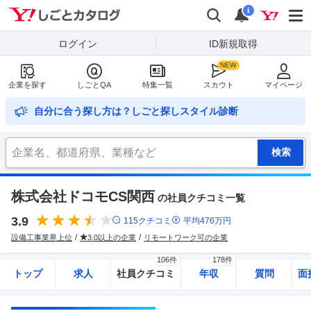
Yahoo!しごとカタログ
検索
通知
i
ログイン
ID新規取得
企業を探す
しごとQA
特集一覧
スカウト
マイページ
自分に合う探し方は？しごと探しスタイル診断
株式会社ドコモCS関西
の社員クチコミ一覧
3.9
115
クチコミ
平均
476
万円
設備工事業界上位
3.0以上の企業
リモートワーク可の企業
106件
178件
トップ
求人
社員クチコミ
年収
質問
面