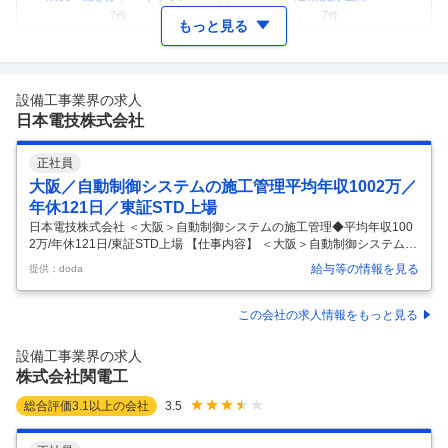
7
件
7
件
もっと見る
ワークライフバランス
女性の活躍・働きやすさ
6
件
6
件
設備工事業界の求人
副業
テレワーク・リモートワーク
日本電技株式会社
1
件
1
件
人事・評価制度
入社理由・入社後ギャップ
正社員
4
件
4
件
大阪／自動制御システムの施工管理平均年収1002万／
企業の選考に関するクチコミ
年休121日／東証STD上場
日本電技株式会社 ＜大阪＞自動制御システムの施工管理◆平均年収100
中途採用面接・選考
新卒採用面接・選考
2万/年休121日/東証STD上場 【仕事内容】 ＜大阪＞自動制御システムの
0件
9
件
施工管理◆平均年収1002万/年休121日/東証STD上場 【具体的な仕事内
給与等の情報を見る
提供：doda
容】 ～東証スタンダード上場/計装工事のリーディングカンパニー/年休1
21日/平均勤続年数17.3年/平均有給休暇取得日数14.6日～ ■業務概要：
食品や薬品工場向けの生産設備における電気計装工事、機械設備工事の
この会社の求人情報をもっと見る
施工管理をご担当いただきます。 ■業務内容： ・製造プロセスの電気計
装工事を中心に、ユーティリティ設備の施工まで幅広く対応していま
設備工事業界の求人
す。 ・ご経験やスキルに合わせて案件
…
株式会社関電工
総合評価
3.1
以上の会社
3.5