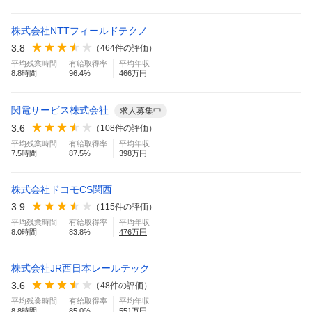
株式会社NTTフィールドテクノ
3.8
（
464
件の評価）
平均残業時間
有給取得率
平均年収
8.8
時間
96.4
%
466
万円
関電サービス株式会社
求人募集中
3.6
（
108
件の評価）
平均残業時間
有給取得率
平均年収
7.5
時間
87.5
%
398
万円
株式会社ドコモCS関西
3.9
（
115
件の評価）
平均残業時間
有給取得率
平均年収
8.0
時間
83.8
%
476
万円
株式会社JR西日本レールテック
3.6
（
48
件の評価）
平均残業時間
有給取得率
平均年収
8.8
時間
85.0
%
551
万円