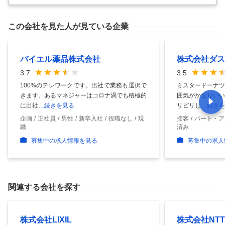
この会社を見た人が見ている企業
バイエル薬品株式会社
株式会社ダス
3.7
3.5
100%のテレワークです。出社で業務も選択で
ミスタードーナツ
きます。あるマネジャーはコロナ渦でも積極的
囲気がかなりいい
に出社
…続きを見る
リピリし
…続きを
企画
正社員
男性
新卒入社
役職なし
現
接客
パート・ア
職
済み
募集中の求人情報を見る
募集中の求人
関連する会社を探す
株式会社LIXIL
株式会社NT