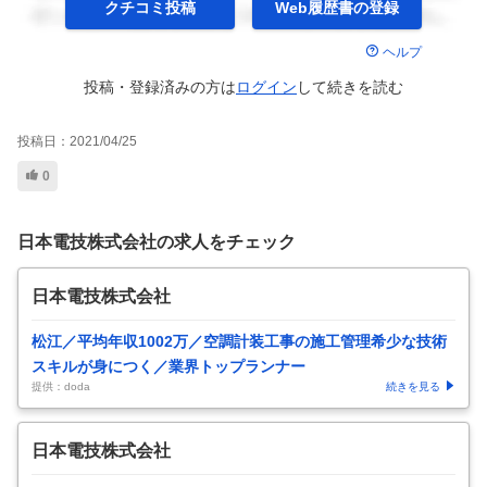
クチコミ投稿
Web履歴書の
登録
ヘルプ
投稿・登録済みの方は
ログイン
して
続きを読む
投稿日：
2021/04/25
0
日本電技株式会社の求人をチェック
日本電技株式会社
松江／平均年収1002万／空調計装工事の施工管理希少な技術
スキルが身につく／業界トップランナー
提供：doda
続きを見る
日本電技株式会社