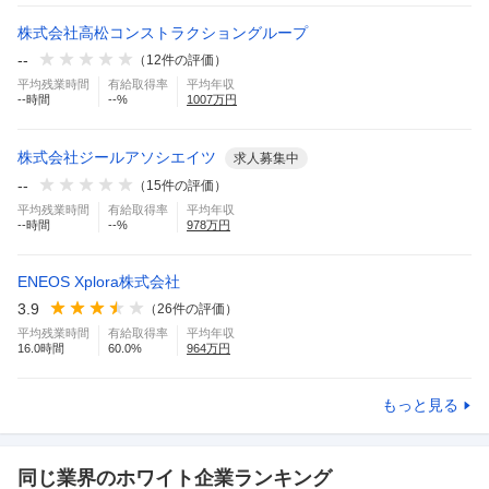
株式会社高松コンストラクショングループ
--
（
12
件の評価）
平均残業時間
有給取得率
平均年収
--
時間
--
%
1007
万円
株式会社ジールアソシエイツ
求人募集中
--
（
15
件の評価）
平均残業時間
有給取得率
平均年収
--
時間
--
%
978
万円
ENEOS Xplora株式会社
3.9
（
26
件の評価）
平均残業時間
有給取得率
平均年収
16.0
時間
60.0
%
964
万円
もっと見る
同じ業界のホワイト企業ランキング