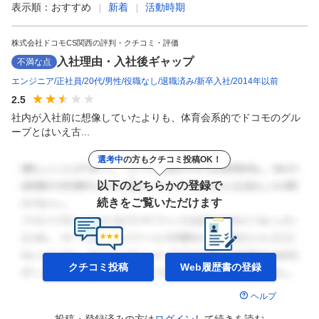
表示順：
おすすめ
新着
活動時期
株式会社ドコモCS関西の評判・クチコミ・評価
入社理由・入社後ギャップ
不満な点
エンジニア
正社員
20代
男性
役職なし
退職済み
新卒入社
2014年以前
2.5
社内が入社前に想像していたよりも、体育会系的でドコモのグル
ープとはいえ古...
選考中
の方もクチコミ投稿OK！
以下のどちらかの登録で
続きをご覧いただけます
クチコミ投稿
Web履歴書の
登録
ヘルプ
投稿・登録済みの方は
ログイン
して
続きを読む