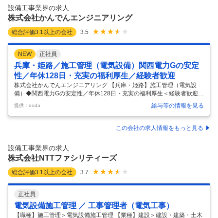
1/3の昇降機）、空調・冷熱設備の管理台数は約40万台、遠隔監視サー
設備工事業界の求人
ビスの契約件数は約2万件を数えるに至り、名実ともにリーディングカ
株式会社かんでんエンジニアリング
ンパニ
…
総合評価
3.1
以上の会社
3.5
NEW
正社員
兵庫・姫路／施工管理（電気設備）関西電力Gの安定
性／年休128日・充実の福利厚生／経験者歓迎
株式会社かんでんエンジニアリング 【兵庫・姫路】施工管理（電気設
備）◆関西電力Gの安定性／年休128日・充実の福利厚生＜経験者歓迎＞
【仕事内容】 【兵庫・姫路】施工管理（電気設備）◆関西電力Gの安定
給与等の情報を見る
提供：doda
性／年休128日・充実の福利厚生＜経験者歓迎＞ 【具体的な仕事内容】
～男性の育児休暇取得実績多数／電力インフラを支える／資格取得支援
充実で専門性を高められる環境～ ■本ポジション・会社の魅力 ・関西電
この会社の求人情報をもっと見る
力グループの中核企業で安定性抜群 ・電力の安全・安定供給を支える社
会貢献性の高い仕事 ・大規模インフラ案件に携わることができ、やりが
設備工事業界の求人
いも大きい環境 ・これまでの経験を活かしながら、より専門性・市場価
株式会社NTTファシリティーズ
…
総合評価
3.1
以上の会社
3.7
正社員
電気設備施工管理 ／ 工事管理者（電気工事）
【職種】施工管理＞電気設備施工管理 【業種】建設＞建設・建築・土木