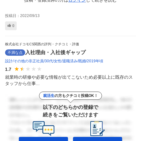
投稿日：
2022/09/13
0
株式会社ドコモCS関西の評判・クチコミ・評価
入社理由・入社後ギャップ
不満な点
設計
その他の非正社員
30代
女性
退職済み
既婚
2019年頃
1.7
就業時の研修や必要な情報が出てこないため必要以上に既存のス
タッフから仕事...
就活生
の方もクチコミ投稿OK！
以下のどちらかの登録で
続きをご覧いただけます