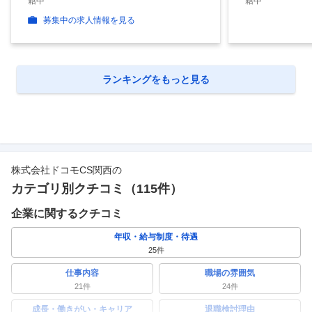
籍中
籍中
募集中の求人情報を見る
ランキングをもっと見る
株式会社ドコモCS関西
の
カテゴリ別クチコミ（
115
件）
企業に関するクチコミ
年収・給与制度・待遇
25
件
仕事内容
職場の雰囲気
21
件
24
件
成長・働きがい・キャリア
退職検討理由