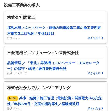
設備工事業界の求人
株式会社関電工
福島本部／ネットワーク・建物内弱電設備工事の施工管理東
京電力G土日祝休／年休128日
提供：doda
続きを見る
三菱電機ビルソリューションズ株式会社
品質管理 ／ 「東北」昇降機（エレベーター・エスカレータ
ー）の保守・修理／維持管理業務全般
提供：ビズリーチ
続きを見る
株式会社かんでんエンジニアリング
兵庫・姫路／施工管理（電気設備）関西電力Gの安定
NEW
性／年休128日・充実の福利厚生／経験者歓迎
提供：doda
続きを見る