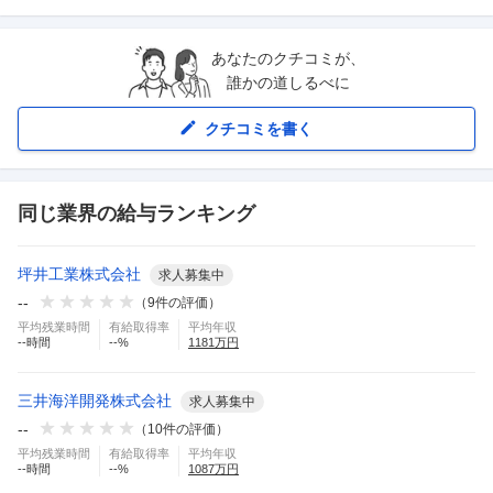
あなたのクチコミが、
誰かの道しるべに
クチコミを書く
同じ業界の給与ランキング
坪井工業株式会社
求人募集中
--
（
9
件の評価）
平均残業時間
有給取得率
平均年収
--
時間
--
%
1181
万円
三井海洋開発株式会社
求人募集中
--
（
10
件の評価）
平均残業時間
有給取得率
平均年収
--
時間
--
%
1087
万円