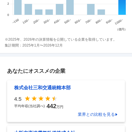
※
2025
年、
2026
年の決算情報を公開している企業を取得しています。
集計期間：
2025
年
1
月〜
2026
年
12
月
あなたにオススメの企業
株式会社三和交通統轄本部
4.5
442
平均年収(当社調べ)
万円
業界
との比較を見る