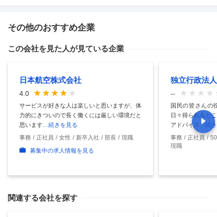
その他のおすすめ企業
この会社を見た人が見ている企業
日本航空株式会社
独立行政法人
4.0
--
サービスが好きな人は楽しいと思いますが、体
国民の皆さんの
力的にきついので長く働くには厳しい環境だと
日々得られるとこ
思います
…続きを見る
アドバイス
…続き
事務
正社員
女性
新卒入社
部長
現職
事務
正社員
5
現職
募集中の求人情報を見る
関連する会社を探す