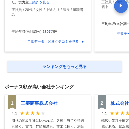
正社員
20代
男
た。実力主
…続きを見る
籍中
正社員
20代
女性
中途入社
課長
退職済
み
平均年収(当社調べ
平均年収(当社調べ)
2307
万円
年収デ
年収データ・関連クチコミを見る
ランキングをもっと見る
ボーナス額
が高い会社ランキング
1
2
三菱商事株式会社
株式会社
4.1
4.1
周りの同級生達に比べれば、各種手当てや待遇
幅広い業種を顧客
も良く、賞与、昇給制度も、非常に良く、満足
感がある。景況感