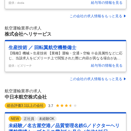
／トヨタグループ／残業20h／業界トップクラスの最先端技術活用 【具
給与等の情報を見る
提供：doda
体的な仕事内容】 【土日休み・残業20h程度／年次に関わらず昇格可能
／ヘリコプターとビジネスジェット機を軸とした「航空事業」と国内屈
指の計測技術を駆使した「空間情報事業」2つの事業を核に展開】 ■業務
この会社の求人情報をもっと見る
内容： 空間情報・GISを基軸とした情報サービスを展開する当社の公共
測量業務担当者として、現地測量、航空測量、深浅測量、三次元点群測
航空運輸業界の求人
量等に関する測量業務及び、各種台帳等のデータ整備に関する業務への
株式会社ヘリサービス
…
生産技術 ／ 回転翼航空機整備士
【職種】機械＞生産技術 【業種】運輸・交通＞空輸 ※会員属性などに応
じ、当該求人をビズリーチ上で閲覧された際に内容が異なる場合があり
ます 回転翼航空機の運航整備、工場整備、装備品の点検を行います。 運
給与等の情報を見る
提供：ビズリーチ
航整備は空中散布を中心に日本全国ヘリに同乗して日常点検、定時点
検、運航支援をしていただきます。 運航整備の合間には各地の観光を楽
しむこともできます。 工場整備は、認定事業場（栃木ヘリポート）で自
この会社の求人情報をもっと見る
社機および受託ヘリコプターの点検または耐空証明検査の更新点検を行
います。 転勤もなく静かな環境で整備作業に専念することができます。
航空運輸業界の求人
…
中日本航空株式会社
総合評価
3.1
以上の会社
3.7
NEW
正社員
未経験OK
未経験／名古屋空港／品質管理名鉄G／ドクターヘリ