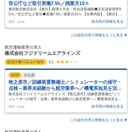
官公庁など取引実働7.5h／残業月10ｈ
東邦航空株式会社 【東京】経理※月次・年次決算補助◆正社員登用率9
5％／官公庁など取引◆実働7.5h／残業月10ｈ 【仕事内容】 【東京】経
理※月次・年次決算補助◆正社員登用率95％／官公庁など取引◆実働7.5
給与等の情報を見る
提供：doda
h／残業月10ｈ 【具体的な仕事内容】 ～幅広い業務でスキルアップ／創
業60年以上の安定企業／住宅手当や家族手当あり／土日祝休／就業環境
◎～ ■業務概要： 東京愛らんどシャトルの運営やドクターヘリ事業、ド
この会社の求人情報をもっと見る
ラマの空撮など複数事業を展開する同社にて経理担当としてご活躍いた
だける方を募集致します。 ■業務内容： 経理担当として下記の業務をお
航空運輸業界の求人
任せ致します。 主に部長代理のサポート業務が中心となり
…
株式会社フジドリームエアラインズ
総合評価
3.1
以上の会社
3.1
NEW
正社員
牧之原市／訓練装置整備士／シミュレーターの保守・
点検～業界未経験から航空業界へ／機電系知見を活か
す
株式会社フジドリームエアラインズ 【牧之原市】訓練装置整備士*シミ
ュレーターの保守・点検～業界未経験から航空業界へ／機電系知見を活
かす 【仕事内容】 【牧之原市】訓練装置整備士*シミュレーターの保
給与等の情報を見る
提供：doda
守・点検～業界未経験から航空業界へ／機電系知見を活かす 【具体的な
仕事内容】 【業界未経験歓迎！機電系の知見を活かす／航空業界の訓練
を支える／最新鋭シミュレーターの維持管理・改修・品質向上に貢献／
この会社の求人情報をもっと見る
鈴与グループ】 ■概要： 当社は16機のマルチカラーコンセプトの小型ジ
ェット機で地方都市間を結ぶ航空会社です。訓練センター（静岡県牧之