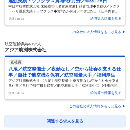
運航実績トップクラス賞与5か月分／年休125日
中日本航空株式会社 未経験◎【名古屋空港】品質管理◆名鉄G／ドクタ
ーヘリ運航実績トップクラス◆賞与5か月分／年休125日 【仕事内容】
未経験◎【名古屋空港】品質管理◆名鉄G／ドクターヘリ運航実績トッ
給与等の情報を見る
提供：doda
プクラス◆賞与5か月分／年休125日 【具体的な仕事内容】 ～未経験か
ら専門スキル習得ができる！独身寮や資産形成制度など福利厚生充実／
安定企業で安心して長期就業可能◎～ ■業務内容： ドクターヘリをはじ
この会社の求人情報をもっと見る
めとするヘリコプターや飛行機を運航する総合航空会社である当社に
て、航空機が安全に飛べるよう、整備に関するルールづくりや確認、必
航空運輸業界の求人
要な資格や設備の管理を行う品質管理の仕事をお任せします。 専門的な
アジア航測株式会社
内容は
…
正社員
八尾／航空整備士 ／夜勤なし／空から社会を支える仕
事／自社で航空機を保有／航空測量大手／福利厚生
アジア航測株式会社 【八尾】航空整備士 ※夜勤なし/空から社会を支え
る仕事／自社で航空機を保有／航空測量大手／福利厚生◎ 【仕事内容】
【八尾】航空整備士 ※夜勤なし/空から社会を支える仕事／自社で航空機
給与等の情報を見る
提供：doda
を保有／航空測量大手／福利厚生◎ 【具体的な仕事内容】 【業界随一の
技術を持つ建設コンサルタント／社会インフラマネジメント及び国土保
全コンサルタントを中心とした公共性の高い業務／業界未経験歓迎／超
この会社の求人情報をもっと見る
充実の福利厚生で平均勤続年数15年を誇る「人のアジア」】 ■業務概
要： アジア航測は「空からの測量」を基盤技術とする会社です。測量デ
ータを元に国土強靭化、社会インフラの整備・管理など、公共性の高い
関連する求人を見る
サー
…