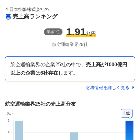
全日本空輸株式会社
の
売上高ランキング
1.91
業界
1
位
兆円
航空運輸
業界
25
社
航空運輸業界
の企業
25
社の中で、
売上高が
1000億円
以上
の企業は
6
社存在します。
財務情報を詳しく見る
航空運輸業界
25社
の売上高分布
1位