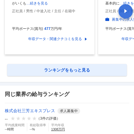
がいくも
…続きを見る
基本的に
…続きを
正社員
男性
中途入社
主任
在籍中
正社員
30代
男
募集中の求人
平均ボーナス(賞与)
477
万円/年
平均ボーナス(賞与
年収データ・関連クチコミを見る
年収デ
ランキングをもっと見る
同じ業界の給与ランキング
株式会社三芳エキスプレス
求人募集中
--
（
3
件の評価）
平均残業時間
有給取得率
平均年収
--
時間
--
%
1308
万円