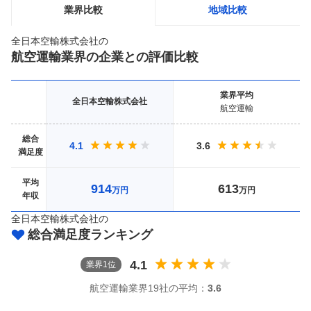
業界比較
地域比較
全日本空輸株式会社
の
航空運輸
業界の企業との評価比較
業界
平均
全日本空輸株式会社
航空運輸
総合
4.1
3.6
満足度
平均
914
613
万円
万円
年収
全日本空輸株式会社
の
総合満足度ランキング
4.1
業界
1
位
航空運輸
業界
19社
の平均：
3.6