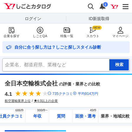
Yahoo!しごとカタログ
検索
通知
i
ログイン
ID新規取得
企業を探す
しごとQA
特集一覧
スカウト
マイページ
自分に合う探し方は？しごと探しスタイル診断
全日本空輸株式会社
の評価・業界との比較
4.1
735
クチコミ
平均
914
万円
航空運輸業界上位
4.0以上の企業
686件
999件~
49件
社員クチコミ
年収
質問
面接・選考
業界・地域比較