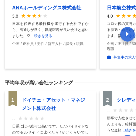
ANAホールディングス株式会社
日本航空株式
3.8
4.0
日本を代表する飛行機を運行する会社ですか
コロナ後の賞与カ
ら、風通しが良く、職場環境が良い会社と思い
る待遇・給与がよ
ました。空
…続きを見る
ます。福
…続きを
企画
正社員
男性
新卒入社
課長
現職
企画
正社員
3
現職
募集中の求人
平均年収
が高い会社ランキング
1
2
ドイチェ・アセット・マネジ
クレディ
メント株式会社
--
新卒で入社させて
--
んよりも、給料面
日系に比べ給与は高いです。ただバイサイドな
うな金額
…続きを
のでセルサイドに比べたら7がけくらいでし