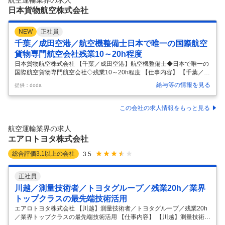
航空運輸業界の求人
原市）に設置された各種訓練装置（フルフライト・シミュレーター(FF
日本貨物航空株式会社
S)、イ
…
NEW
正社員
千葉／成田空港／航空機整備士日本で唯一の国際航空
貨物専門航空会社残業10～20h程度
日本貨物航空株式会社 【千葉／成田空港】航空機整備士◆日本で唯一の
国際航空貨物専門航空会社◇残業10～20h程度 【仕事内容】 【千葉／成
田空港】航空機整備士◆日本で唯一の国際航空貨物専門航空会社◇残業
給与等の情報を見る
提供：doda
10～20h程度 【具体的な仕事内容】 【日本で唯一の貨物専門航空会社／
平均残業10～20h程度／研修体制充実／住宅手当・家族手当・退職金制
度有】 ■業務内容： 日本で唯一の貨物専門航空会社である当社にて、航
この会社の求人情報をもっと見る
空機整備士をお任せいたします。 ・ボーイング747-8F型機のライン整備
業務 ■組織構成： 航空機整備士・整備管理スタッフは約220名が在籍し
航空運輸業界の求人
ております。 ■働き方について： 同社では中途採
…
エアロトヨタ株式会社
総合評価
3.1
以上の会社
3.5
正社員
川越／測量技術者／トヨタグループ／残業20h／業界
トップクラスの最先端技術活用
エアロトヨタ株式会社 【川越】測量技術者／トヨタグループ／残業20h
／業界トップクラスの最先端技術活用 【仕事内容】 【川越】測量技術者