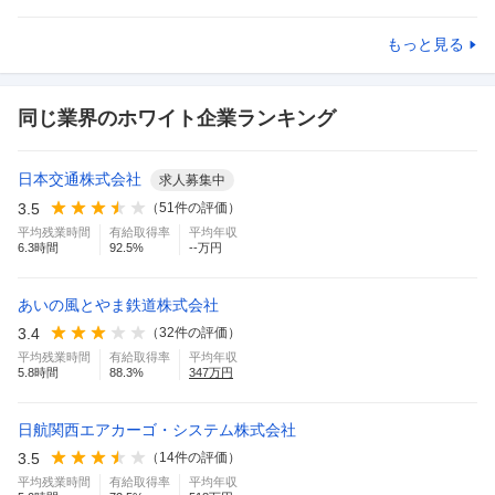
もっと見る
同じ業界のホワイト企業ランキング
日本交通株式会社
求人募集中
3.5
（
51
件の評価）
平均残業時間
有給取得率
平均年収
6.3
時間
92.5
%
--万円
あいの風とやま鉄道株式会社
3.4
（
32
件の評価）
平均残業時間
有給取得率
平均年収
5.8
時間
88.3
%
347
万円
日航関西エアカーゴ・システム株式会社
3.5
（
14
件の評価）
平均残業時間
有給取得率
平均年収