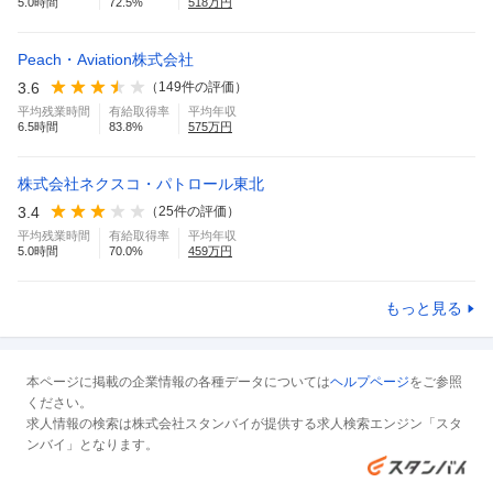
5.0
時間
72.5
%
518
万円
Peach・Aviation株式会社
3.6
（
149
件の評価）
平均残業時間
有給取得率
平均年収
6.5
時間
83.8
%
575
万円
株式会社ネクスコ・パトロール東北
3.4
（
25
件の評価）
平均残業時間
有給取得率
平均年収
5.0
時間
70.0
%
459
万円
もっと見る
本ページに掲載の企業情報の各種データについては
ヘルプページ
をご参照
ください。
求人情報の検索は株式会社スタンバイが提供する求人検索エンジン「スタ
ンバイ」となります。