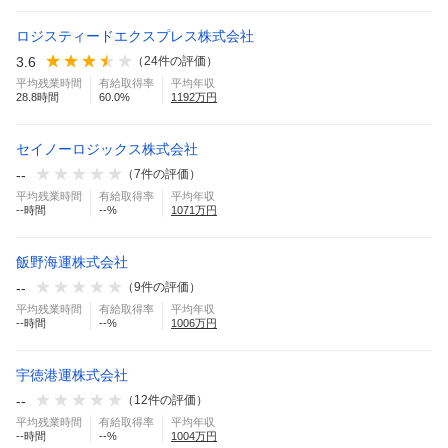
ロジスティードエクスプレス株式会社
3.6
（
24
件の評価）
平均残業時間
有給取得率
平均年収
28.8
時間
60.0
%
1192
万円
セイノーロジックス株式会社
--
（
7
件の評価）
平均残業時間
有給取得率
平均年収
--
時間
--
%
1071
万円
飯野海運株式会社
--
（
9
件の評価）
平均残業時間
有給取得率
平均年収
--
時間
--
%
1006
万円
宇徳港運株式会社
--
（
12
件の評価）
平均残業時間
有給取得率
平均年収
--
時間
--
%
1004
万円