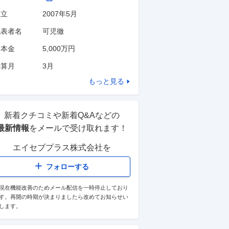
設立
2007年5月
代表者名
可児徹
資本金
5,000万円
決算月
3
月
もっと見る
新着クチコミや新着Q&Aなどの
最新情報
をメールで受け取れます！
エイセブプラス株式会社
を
フォローする
現在機能改善のためメール配信を一時停止しており
す。再開の時期が決まりましたら改めてお知らせい
します。