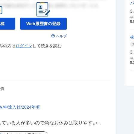
3
平
5.
投稿
Web履歴書の
登録
ヘルプ
みの方は
ログイン
して
続きを読む
3
平
5.
評価
み
中途入社
2024年頃
ている人が多いので急なお休みは取りやすい...