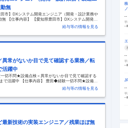
転勤無
豊田市】DXシステム開発エンジニア（開発・設計業務や
--
勤無 【仕事内容】 【愛知県豊田市】DXシステム開発エ
平
のDX 等）／転居を伴う転勤無 【具体的な仕事内
給与等の情報を見る
--
を置き主にトヨタグループ各社に対してシステム開発や事
る弊社で、 あなたが保有されているデジタル技術を活
内業務に対する業務の見える化やデータ共有、ペーパ
推進に繋がる仕事をして頂きます。 ◆車両安全システム
--
／異常がないか目で見て確認する業務／転
平
--
で活躍中
験一切不問★設備点検＜異常がないか目で見て確認する
J
まで活躍中 【仕事内容】 豊田◆経験一切不問★設備点
業務＞転勤なし◆若手からベテランまで活躍中 【具体
--
給与等の情報を見る
/県外への転勤なし～ ～異常がないか目で見て確認する業
平
手からベテランまで活躍中で長期就業可能～ ■採用背景
--
して自動車開発からバックオフィス業務まで幅広い関
ーズに対応すべく、新たなメンバーの増員採用を行っ
ど最新技術の実装エンジニア／残業ほぼ無