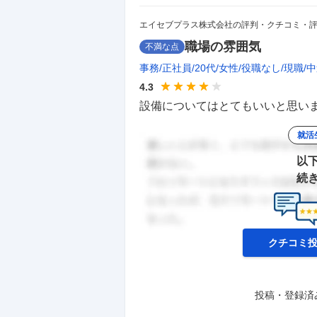
エイセブプラス株式会社の評判・クチコミ・
職場の雰囲気
不満な点
事務
正社員
20代
女性
役職なし
現職
中
4.3
設備についてはとてもいいと思いま
就活
以
続
クチコミ
投稿・登録済