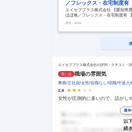
／フレックス・在宅制度有
エイセブプラス株式会社 【愛知県
ほぼ無／フレックス・在宅制度有 
実装エンジニア※残業ほぼ無／フレ
提供：doda
容： 最新の自動運転や先進安全シ
事です。（1～3年後に発売される
どの開発、車両適合等） ※車両適
いがございますので車両に合わせて
動運転や先進安全システム
…
エイセブプラス株式会社の評判・クチコミ・
職場の雰囲気
良い点
事務
正社員
女性
役職なし
現職
中途入
2.8
女性が圧倒的に多いので、話がしや
選考
以
続