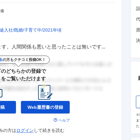
評価
途入社
既婚
子育て中
2021年頃
す。人間関係も悪いと思ったことは無いです...
生
の方もクチコミ投稿OK！
下のどちらかの登録で
きをご覧いただけます
投稿
Web履歴書の
登録
※
ヘルプ
ま
た
みの方は
ログイン
して
続きを読む