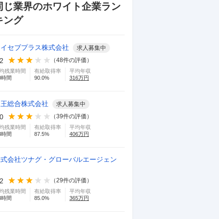
同じ業界のホワイト企業ラン
キング
エイセブプラス株式会社
求人募集中
.2
（
48
件の評価）
均残業時間
有給取得率
平均年収
0
時間
90.0
%
316
万円
山王総合株式会社
求人募集中
.0
（
39
件の評価）
均残業時間
有給取得率
平均年収
3
時間
87.5
%
406
万円
株式会社ツナグ・グローバルエージェン
ト
.2
（
29
件の評価）
均残業時間
有給取得率
平均年収
3
時間
85.0
%
365
万円