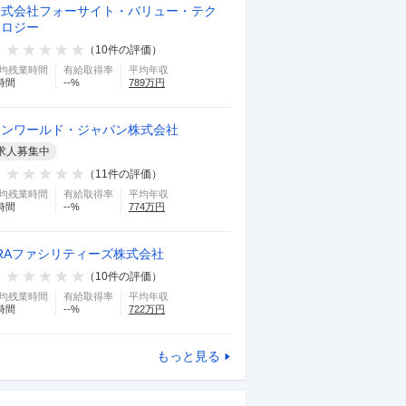
株式会社フォーサイト・バリュー・テク
ノロジー
（
10
件の評価）
均残業時間
有給取得率
平均年収
時間
--
%
789
万円
エンワールド・ジャパン株式会社
求人募集中
（
11
件の評価）
均残業時間
有給取得率
平均年収
時間
--
%
774
万円
RAファシリティーズ株式会社
（
10
件の評価）
均残業時間
有給取得率
平均年収
時間
--
%
722
万円
もっと見る