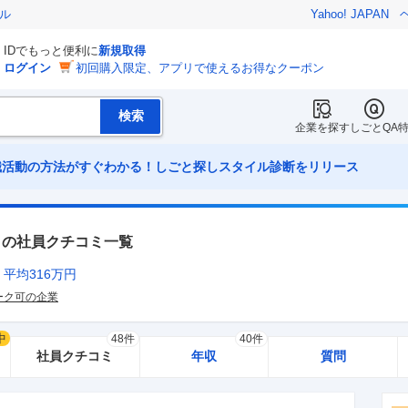
ル
Yahoo! JAPAN
IDでもっと便利に
新規取得
ログイン
初回購入限定、アプリで使えるお得なクーポン
企業を探す
しごとQA
職活動の方法がすぐわかる！しごと探しスタイル診断をリリース
の社員クチコミ一覧
平均
316
万円
ーク可の企業
中
48件
40件
社員クチコミ
年収
質問