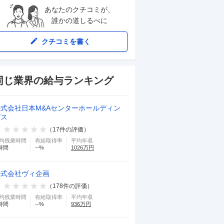
あなたのクチコミが、
誰かの道しるべに
クチコミを書く
同じ業界の給与ランキング
株式会社日本M&Aセンターホールディン
グス
（
17
件の評価）
均残業時間
有給取得率
平均年収
時間
--
%
1026
万円
株式会社ヴィ企画
（
178
件の評価）
均残業時間
有給取得率
平均年収
時間
--
%
936
万円