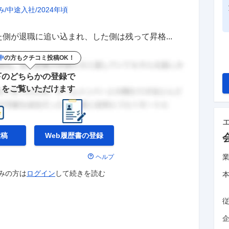
み
中途入社
2024年頃
側が退職に追い込まれ、した側は残って昇格...
中
の方もクチコミ投稿OK！
下のどちらかの登録で
きをご覧いただけます
投稿
Web履歴書の
登録
ヘルプ
みの方は
ログイン
して
続きを読む
企