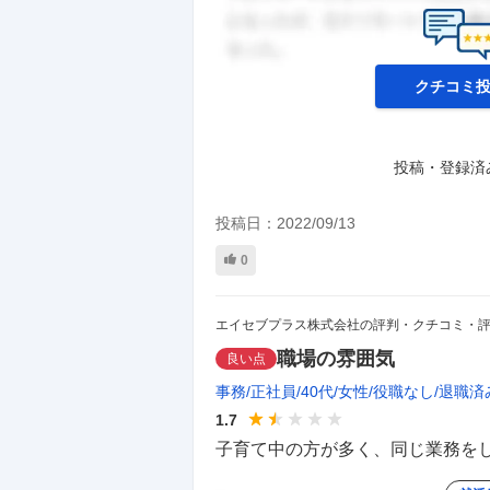
クチコミ
投稿・登録済
投稿日：
2022/09/13
0
エイセブプラス株式会社の評判・クチコミ・
職場の雰囲気
良い点
事務
正社員
40代
女性
役職なし
退職済
1.7
子育て中の方が多く、同じ業務をし