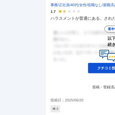
事務
正社員
40代
女性
役職なし
退職済
1.7
ハラスメントが普通にある。された
選考
以
続
クチコミ
投稿・登録済
投稿日：
2025/06/20
0