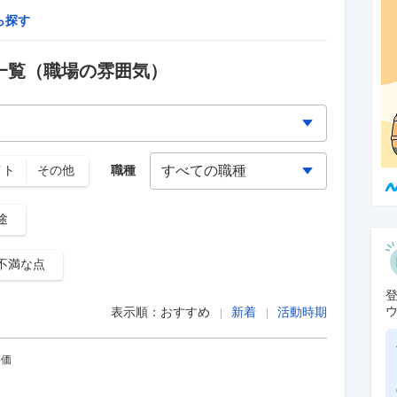
ら探す
一覧
（職場の雰囲気）
イト
その他
職種
途
不満な点
表示順：
おすすめ
新着
活動時期
評価