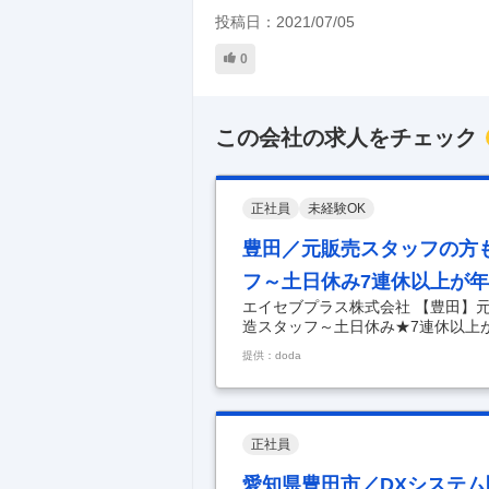
投稿日：
2021/07/05
0
この会社の求人をチェック
正社員
未経験OK
豊田／元販売スタッフの方
フ～土日休み7連休以上が年
エイセブプラス株式会社 【豊田】
造スタッフ～土日休み★7連休以上が
躍中！未経験歓迎◎試作品の製造ス
提供：doda
内容】 ★未経験歓迎◎コツコツと
迎★試作品の製造スタッフ募集中★
ンビニ店員、販売スタッフ、事務職
す★ トヨタグループのデンソー工
導体』の試作を担当す
…
正社員
愛知県豊田市／DXシステ