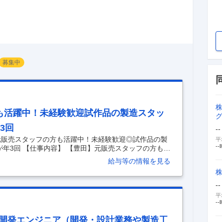
募集中
も活躍中！未経験歓迎試作品の製造スタッ
3回
--
元販売スタッフの方も活躍中！未経験歓迎◎試作品の製
平
--
年3回 【仕事内容】 【豊田】元販売スタッフの方も活
タッフ～土日休み★7連休以上が年3回 【具体的な仕事
給与等の情報を見る
した作業が得意な方、チームワークを大切にできる方歓
 ★学歴や転職回数、ブランク期間も問いません！元コ
など、製造現場が初めてという方でも活躍をしていま
--
場内で、 次世代ハイブリッド車に使用される『パワー半
平
--
ム開発エンジニア（開発・設計業務や製造工