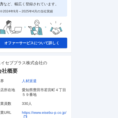
方
など、幅広く登録されています。
※2024年9月～2025年4月の当社実績
オファーサービスについて詳しく
エイセブプラス株式会社
の
会社概要
業界
人材派遣
本店所在地
愛知県豊田市若宮町４丁目
５９番地
従業員数
330人
業URL
https://www.eisebu-p.co.jp/