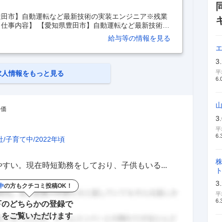
豊田市】自動運転など最新技術の実装エンジニア※残業
【仕事内容】 【愛知県豊田市】自動運転など最新技術の
ックス・在宅制度有 【具体的な仕事内容】 ■業務内
給与等の情報を見る
ステムを開発車両に搭載し設計通りに動くようにする仕
新型車に搭載される自動運転や先進運転支援システムな
合：車の種類により、搭載するシステムが合う・合わな
3
改善し設計通り動くようにすること。 具体的には、自
平
求人情報をもっと見る
6.
評価
3
平
6.
社
子育て中
2022年頃
すい。現在時短勤務をしており、子供もいる...
3
中
の方もクチコミ投稿OK！
平
6.
下のどちらかの登録で
きをご覧いただけます