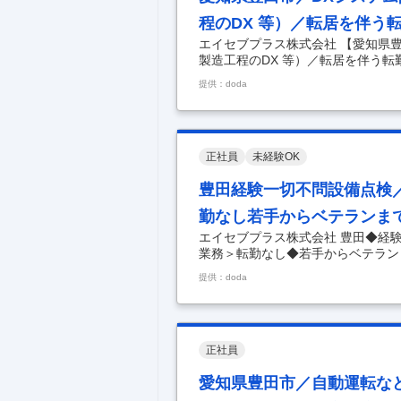
程のDX 等）／転居を伴う
エイセブプラス株式会社 【愛知県
製造工程のDX 等）／転居を伴う転
ンジニア（開発・設計業務や製造工程
提供：doda
容】 ■業務内容： 愛知県に本社
務業務などで人材リソースを提供す
用して自動車の設計・製造などの社
ーレス、プロセス最適化などのDX
設計領域 設計業
…
正社員
未経験OK
豊田経験一切不問設備点検
勤なし若手からベテランま
エイセブプラス株式会社 豊田◆経
業務＞転勤なし◆若手からベテラン
検＜異常がないか目で見て確認する
提供：doda
的な仕事内容】 ～年間休日121日
務ですので未経験歓迎です～ ～若
トヨタグループのパートナー企業と
係性を持っている同社が、今後のニ
ております。 ■業
…
正社員
愛知県豊田市／自動運転な