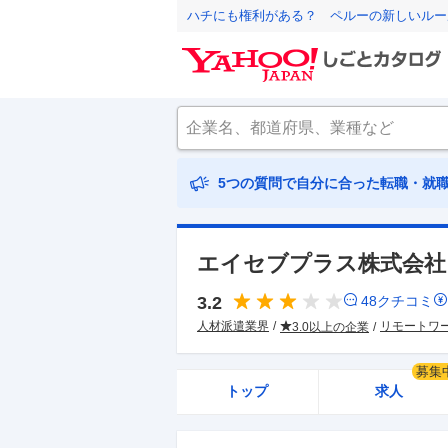
ハチにも権利がある？ ペルーの新しいルー
5つの質問で自分に合った転職・就
エイセブプラス株式会社
3.2
48
クチコミ
人材派遣業界
リモートワ
3.0以上の企業
募集
トップ
求人