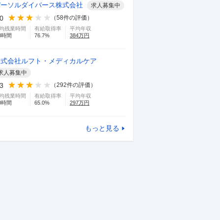
パーソルダイバース株式会社
求人募集中
.0
（
58
件の評価）
均残業時間
有給取得率
平均年収
8
時間
76.7
%
384
万円
株式会社ルフト・メディカルケア
求人募集中
.3
（
292
件の評価）
均残業時間
有給取得率
平均年収
0
時間
65.0
%
297
万円
もっと見る