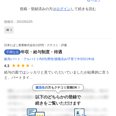
ヘルプ
投稿・登録済みの方は
ログイン
して
続きを読む
投稿日：
2022/02/25
3
日本たばこ産業株式会社の評判・クチコミ・評価
年収・給与制度・待遇
不満な点
販売
パート・アルバイト
50代
男性
退職済み
子育て中
2021年頃
4.3
給与の面ではシッカリと見ていただいていましたが結果的に言う
と、パートタイ...
就活生
の方もクチコミ投稿OK！
以下のどちらかの登録で
続きをご覧いただけます