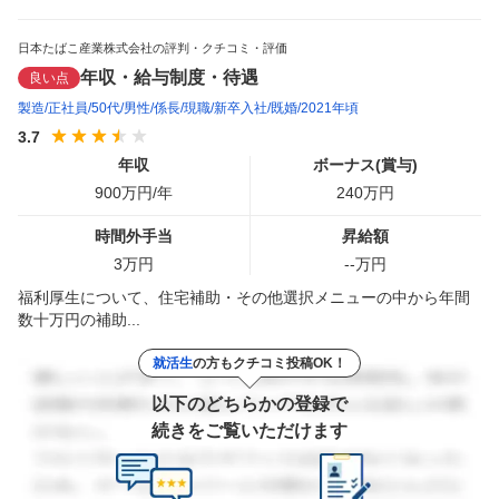
日本たばこ産業株式会社の評判・クチコミ・評価
年収・給与制度・待遇
良い点
製造
正社員
50代
男性
係長
現職
新卒入社
既婚
2021年頃
3.7
年収
ボーナス(賞与)
900
万円/年
240
万円
時間外手当
昇給額
3
万円
--
万円
福利厚生について、住宅補助・その他選択メニューの中から年間
数十万円の補助...
就活生
の方もクチコミ投稿OK！
以下のどちらかの登録で
続きをご覧いただけます