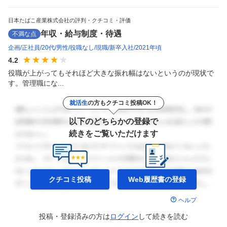
日本たばこ産業株式会社の評判・クチコミ・評価
年収・給与制度・待遇
不満な点
企画
正社員
20代
男性
役職なし
現職
新卒入社
2021年頃
4.2
役職が上がってもそれほど大きな振れ幅はないというのが現状で
す。管理職にな...
就活生
の方もクチコミ投稿OK！
以下のどちらかの登録で
続きをご覧いただけます
クチコミ投稿
Web履歴書の
登録
ヘルプ
投稿・登録済みの方は
ログイン
して
続きを読む