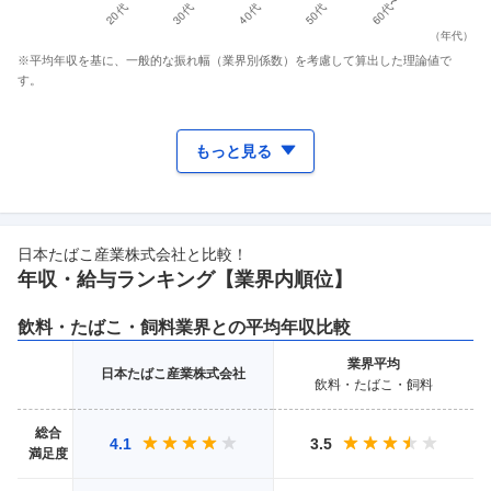
（
年代
）
※平均年収を基に、一般的な振れ幅（業界別係数）を考慮して算出した理論値で
す。
もっと見る
日本たばこ産業株式会社
と比較！
年収・給与ランキング【業界
内順位】
飲料・たばこ・飼料
業界との平均年収比較
業界
平均
日本たばこ産業株式会社
飲料・たばこ・飼料
総合
4.1
3.5
満足度