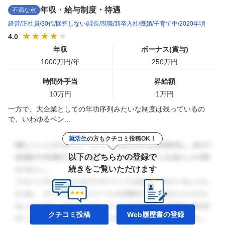
年収・給与制度・待遇
不満な点
経営
正社員
30代
回答しない
課長
現職
新卒入社
既婚
子育て中
2020年頃
4.0
年収
ボーナス(賞与)
1000
万円/年
250
万円
時間外手当
昇給額
10
万円
1
万円
一方で、大企業としての年功序列みたいな制度は残っているの
で、いわゆるベン...
就活生
の方もクチコミ投稿OK！
以下のどちらかの登録で
続きをご覧いただけます
クチコミ投稿
Web履歴書の
登録