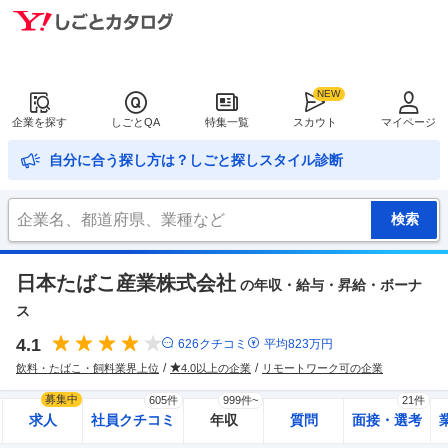
企業を探す
しごとQA
特集一覧
スカウト
マイページ
自分に合う探し方は？しごと探しスタイル診断
日本たばこ産業株式会社
の年収・給与・昇給・ボーナ
ス
4.1
626
クチコミ
平均
823
万円
飲料・たばこ・飼料業界上位
4.0以上の企業
リモートワーク可の企業
募集中
605件
999件~
21件
求人
社員クチコミ
年収
質問
面接・選考