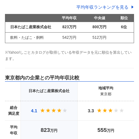
平均年収ランキングを見る
平均年収
中央値
順位
日本たばこ産業株式会社
823万
円
800万
円
6
位
飲料・たばこ・飼料
542万
円
512万
円
※Yahoo!しごとカタログが取得している年収データを元に順位を算出してい
ます。
東京都
内の企業との平均年収比較
地域
平均
日本たばこ産業株式会社
東京都
総合
4.1
3.3
満足度
平均
823
555
万円
万円
年収