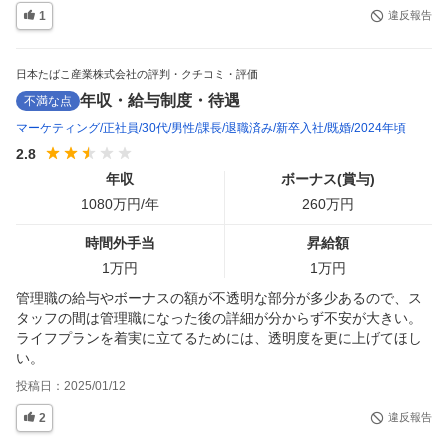
1
違反報告
日本たばこ産業株式会社の評判・クチコミ・評価
年収・給与制度・待遇
不満な点
マーケティング
正社員
30代
男性
課長
退職済み
新卒入社
既婚
2024年頃
2.8
年収
ボーナス(賞与)
1080
万円/年
260
万円
時間外手当
昇給額
1
万円
1
万円
管理職の給与やボーナスの額が不透明な部分が多少あるので、ス
タッフの間は管理職になった後の詳細が分からず不安が大きい。
ライフプランを着実に立てるためには、透明度を更に上げてほし
い。
投稿日：
2025/01/12
2
違反報告