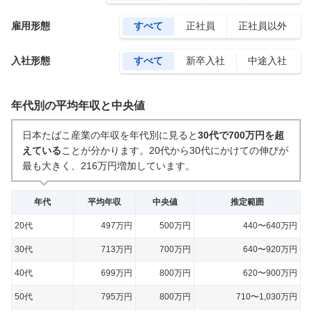
雇用形態
すべて
正社員
正社員以外
入社形態
すべて
新卒入社
中途入社
年代別の平均年収と中央値
日本たばこ産業の年収を年代別に見ると
30代で700万円を超
えている
ことが分かります。
20代から30代にかけての伸びが
最も大きく、216万円増加しています。
年代
平均年収
中央値
推定範囲
20代
497万円
500万円
440〜640万円
30代
713万円
700万円
640〜920万円
40代
699万円
800万円
620〜900万円
50代
795万円
800万円
710〜1,030万円