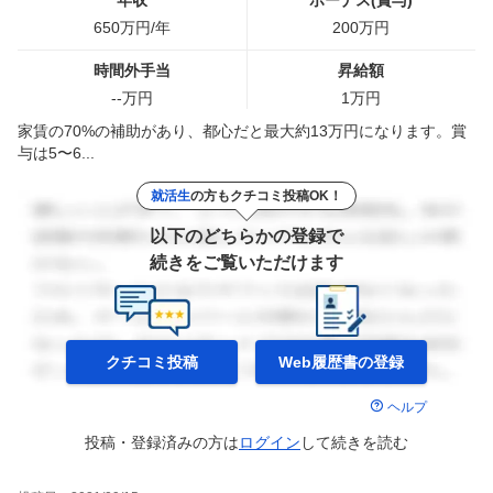
年収
ボーナス(賞与)
650
万円/年
200
万円
時間外手当
昇給額
--
万円
1
万円
家賃の70%の補助があり、都心だと最大約13万円になります。賞
与は5〜6...
就活生
の方もクチコミ投稿OK！
以下のどちらかの登録で
続きをご覧いただけます
クチコミ投稿
Web履歴書の
登録
ヘルプ
投稿・登録済みの方は
ログイン
して
続きを読む