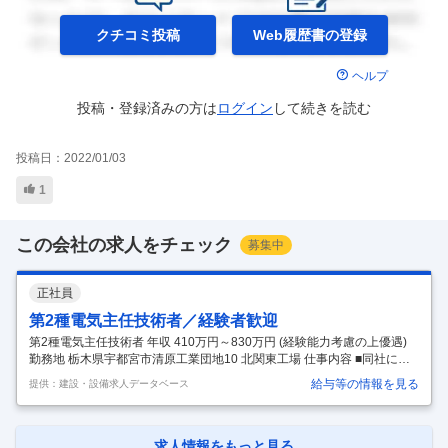
クチコミ投稿
Web履歴書の
登録
ヘルプ
投稿・登録済みの方は
ログイン
して
続きを読む
投稿日：
2022/01/03
1
この会社の求人をチェック
募集中
正社員
第2種電気主任技術者／経験者歓迎
第2種電気主任技術者 年収 410万円～830万円 (経験能力考慮の上優遇)
勤務地 栃木県宇都宮市清原工業団地10 北関東工場 仕事内容 ■同社にて
下記の業務を担当していただきます。 【具体的には】 ・高圧電気設備、
給与等の情報を見る
提供：建設・設備求人データベース
ユーティリティ設備の予防保全、メンテナンス等の計画立案と推進 ・法
令等に定める各種保安規定や管理標準等の改定 ・保安要員（工場及び構
内保全会社）への運転・保全管理の指導・支援・育成 ・エネルギー管理
（運転管理、省エネ企画、コスト管理）の施策立案・実行 ■働き方 ・日
求人情報をもっと見る