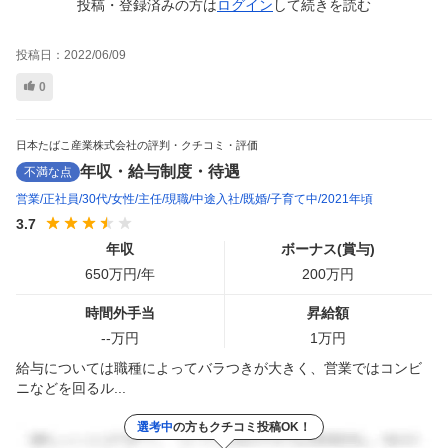
投稿・登録済みの方は
ログイン
して
続きを読む
投稿日：
2022/06/09
0
日本たばこ産業株式会社の評判・クチコミ・評価
年収・給与制度・待遇
不満な点
営業
正社員
30代
女性
主任
現職
中途入社
既婚
子育て中
2021年頃
3.7
年収
ボーナス(賞与)
650
万円/年
200
万円
時間外手当
昇給額
--
万円
1
万円
給与については職種によってバラつきが大きく、営業ではコンビ
ニなどを回るル...
選考中
の方もクチコミ投稿OK！