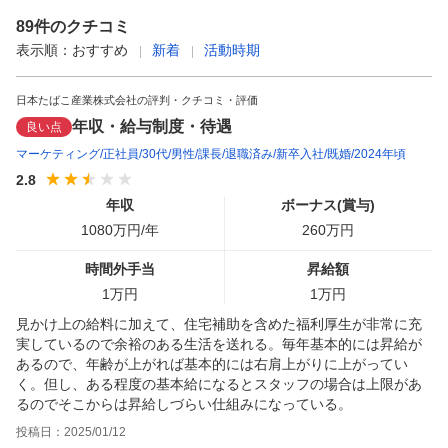
89
件のクチコミ
表示順：
おすすめ
新着
活動時期
日本たばこ産業株式会社の評判・クチコミ・評価
年収・給与制度・待遇
良い点
マーケティング
正社員
30代
男性
課長
退職済み
新卒入社
既婚
2024年頃
2.8
年収
ボーナス(賞与)
1080
万円/年
260
万円
時間外手当
昇給額
1
万円
1
万円
見かけ上の給料に加えて、住宅補助を含めた福利厚生が非常に充
実しているので余裕のある生活を送れる。毎年基本的には昇給が
あるので、年齢が上がれば基本的には右肩上がりに上がってい
く。但し、ある程度の基本給になるとスタッフの場合は上限があ
るのでそこからは昇給しづらい仕組みになっている。
投稿日：
2025/01/12