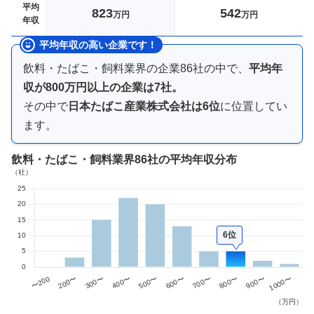
平均
823
542
万円
万円
年収
平均年収の高い企業です！
飲料・たばこ・飼料業界
の企業
86
社の中で、
平均年
収が
800万円以上
の企業は
7
社。
その中で
日本たばこ産業株式会社
は
6
位
に位置してい
ます。
飲料・たばこ・飼料業界
86社
の平均年収分布
6位