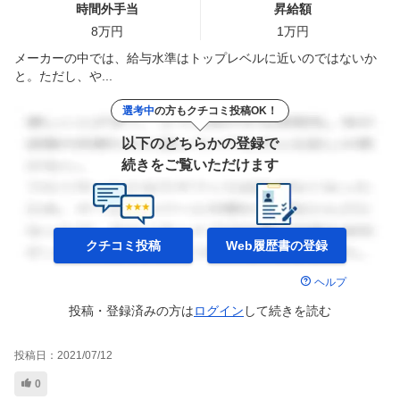
時間外手当
昇給額
8
万円
1
万円
メーカーの中では、給与水準はトップレベルに近いのではないか
と。ただし、や...
選考中
の方もクチコミ投稿OK！
以下のどちらかの登録で
続きをご覧いただけます
クチコミ投稿
Web履歴書の
登録
ヘルプ
投稿・登録済みの方は
ログイン
して
続きを読む
投稿日：
2021/07/12
0