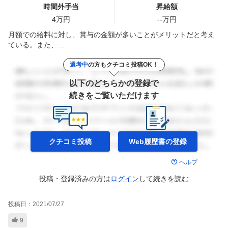
時間外手当
昇給額
4
万円
--
万円
月額での給料に対し、賞与の金額が多いことがメリットだと考え
ている。また、...
選考中
の方もクチコミ投稿OK！
以下のどちらかの登録で
続きをご覧いただけます
クチコミ投稿
Web履歴書の
登録
ヘルプ
投稿・登録済みの方は
ログイン
して
続きを読む
投稿日：
2021/07/27
9