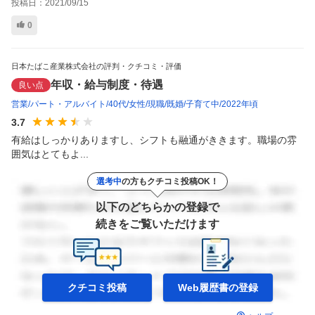
投稿日：
2021/09/15
0
日本たばこ産業株式会社の評判・クチコミ・評価
年収・給与制度・待遇
良い点
営業
パート・アルバイト
40代
女性
現職
既婚
子育て中
2022年頃
3.7
有給はしっかりありますし、シフトも融通がききます。職場の雰
囲気はとてもよ...
選考中
の方もクチコミ投稿OK！
以下のどちらかの登録で
続きをご覧いただけます
クチコミ投稿
Web履歴書の
登録