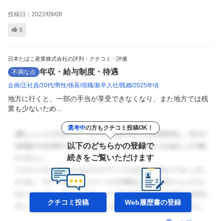
投稿日：
2022/09/08
0
日本たばこ産業株式会社の評判・クチコミ・評価
年収・給与制度・待遇
不満な点
企画
正社員
20代
男性
係長
現職
新卒入社
既婚
2025年頃
地方に行くと、一部の手当が享受できなくなり、また地方では残
業も少ないため...
選考中
の方もクチコミ投稿OK！
以下のどちらかの登録で
続きをご覧いただけます
クチコミ投稿
Web履歴書の
登録