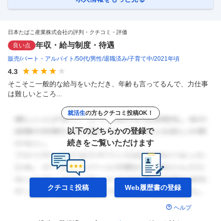
勤、土日休み※夜勤はございません。 ・土日に関しては、設備改修のた
めの工事立会で出勤していただくことはございますが、
…
日本たばこ産業株式会社の評判・クチコミ・評価
年収・給与制度・待遇
良い点
販売
パート・アルバイト
50代
男性
退職済み
子育て中
2021年頃
4.3
そこそこ一般的な給与をいただき、年齢も言ってるんで、力仕事
は難しいところ...
就活生
の方もクチコミ投稿OK！
以下のどちらかの登録で
続きをご覧いただけます
クチコミ投稿
Web履歴書の
登録
ヘルプ