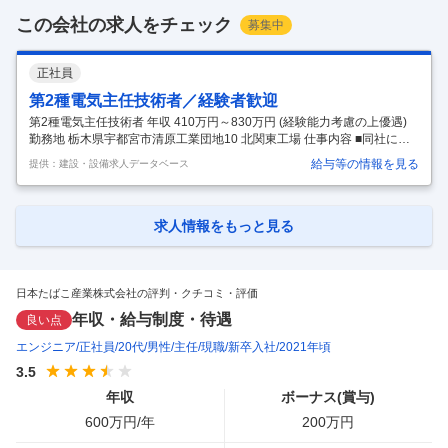
この会社の求人をチェック
募集中
正社員
第2種電気主任技術者／経験者歓迎
第2種電気主任技術者 年収 410万円～830万円 (経験能力考慮の上優遇)
勤務地 栃木県宇都宮市清原工業団地10 北関東工場 仕事内容 ■同社にて
下記の業務を担当していただきます。 【具体的には】 ・高圧電気設備、
給与等の情報を見る
提供：建設・設備求人データベース
ユーティリティ設備の予防保全、メンテナンス等の計画立案と推進 ・法
令等に定める各種保安規定や管理標準等の改定 ・保安要員（工場及び構
内保全会社）への運転・保全管理の指導・支援・育成 ・エネルギー管理
（運転管理、省エネ企画、コスト管理）の施策立案・実行 ■働き方 ・日
求人情報をもっと見る
勤、土日休み※夜勤はございません。 ・土日に関しては、設備改修のた
めの工事立会で出勤していただくことはございますが、
…
日本たばこ産業株式会社の評判・クチコミ・評価
年収・給与制度・待遇
良い点
エンジニア
正社員
20代
男性
主任
現職
新卒入社
2021年頃
3.5
年収
ボーナス(賞与)
600
万円/年
200
万円