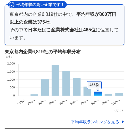
平均年収の高い企業です！
東京都内
の企業
6,819
社の中で、
平均年収が
800万円
以上
の企業は
375
社。
その中で
日本たばこ産業株式会社
は
465
位
に位置して
います。
東京都内企業
6,819社
の平均年収分布
465位
平均年収ランキングを見る