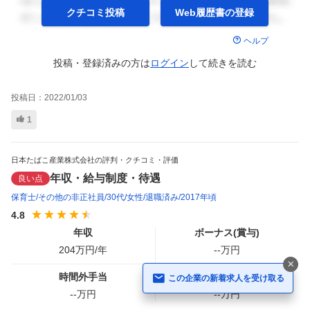
クチコミ投稿
Web履歴書の
登録
ヘルプ
投稿・登録済みの方は
ログイン
して
続きを読む
投稿日：
2022/01/03
1
日本たばこ産業株式会社の評判・クチコミ・評価
年収・給与制度・待遇
良い点
保育士
その他の非正社員
30代
女性
退職済み
2017年頃
4.8
年収
ボーナス(賞与)
204
万円/年
--
万円
時間外手当
昇給額
この企業の新着求人を受け取る
--
万円
--
万円