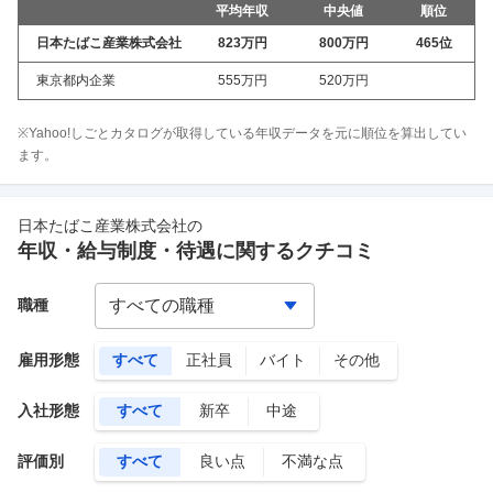
平均年収
中央値
順位
日本たばこ産業株式会社
823万
円
800万
円
465
位
東京都内企業
555万
円
520万
円
※Yahoo!しごとカタログが取得している年収データを元に順位を算出してい
ます。
日本たばこ産業株式会社
の
年収・給与制度・待遇に関するクチコミ
職種
雇用形態
すべて
正社員
バイト
その他
入社形態
すべて
新卒
中途
評価別
すべて
良い点
不満な点