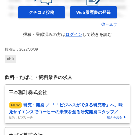
クチコミ投稿
Web履歴書の
登録
ヘルプ
投稿・登録済みの方は
ログイン
して
続きを読む
投稿日：
2022/06/09
0
飲料・たばこ・飼料業界の求人
三本珈琲株式会社
研究・開発 ／ 「「ビジネスができる研究者」へ」味
NEW
覚サイエンスでコーヒーの未来を創る研究開発スタッフ／次
提供：ビズリーチ
続きを見る
世代責任者候補