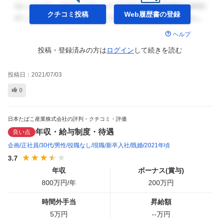
クチコミ投稿
Web履歴書の
登録
ヘルプ
投稿・登録済みの方は
ログイン
して
続きを読む
投稿日：
2021/07/03
0
日本たばこ産業株式会社の評判・クチコミ・評価
年収・給与制度・待遇
良い点
企画
正社員
30代
男性
役職なし
現職
新卒入社
既婚
2021年頃
3.7
年収
ボーナス(賞与)
800
万円/年
200
万円
時間外手当
昇給額
5
万円
--
万円