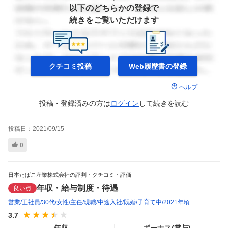
以下のどちらかの登録で
続きをご覧いただけます
クチコミ投稿
Web履歴書の
登録
ヘルプ
投稿・登録済みの方は
ログイン
して
続きを読む
投稿日：
2021/09/15
0
日本たばこ産業株式会社の評判・クチコミ・評価
年収・給与制度・待遇
良い点
営業
正社員
30代
女性
主任
現職
中途入社
既婚
子育て中
2021年頃
3.7