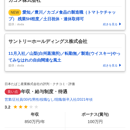
カゴメ株式会社
愛知／豊川／カゴメ食品の製造職（トマトケチャッ
NEW
プ） 残業5H程度／土日祝休・連休取得可
提供：doda
続きを見る
サントリーホールディングス株式会社
11月入社／山梨(白州蒸溜所)／転勤無／製造(ウイスキー)やっ
てみなはれの自由闊達な風土
提供：doda
続きを見る
日本たばこ産業株式会社の評判・クチコミ・評価
年収・給与制度・待遇
良い点
営業
正社員
30代
男性
役職なし
現職
新卒入社
2021年頃
3.2
年収
ボーナス(賞与)
850
万円/年
100
万円