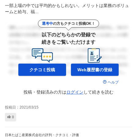
一部上場の中では平均的かもしれない。メリットは業務のボリュ
ームと給与、福...
選考中
の方もクチコミ投稿OK！
以下のどちらかの登録で
続きをご覧いただけます
クチコミ投稿
Web履歴書の
登録
ヘルプ
投稿・登録済みの方は
ログイン
して
続きを読む
投稿日：
2021/03/15
0
日本たばこ産業株式会社の評判・クチコミ・評価