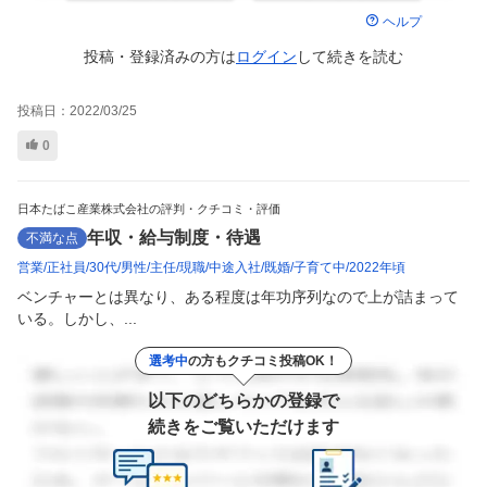
ヘルプ
投稿・登録済みの方は
ログイン
して
続きを読む
投稿日：
2022/03/25
0
日本たばこ産業株式会社の評判・クチコミ・評価
年収・給与制度・待遇
不満な点
営業
正社員
30代
男性
主任
現職
中途入社
既婚
子育て中
2022年頃
ベンチャーとは異なり、ある程度は年功序列なので上が詰まって
いる。しかし、...
選考中
の方もクチコミ投稿OK！
以下のどちらかの登録で
続きをご覧いただけます