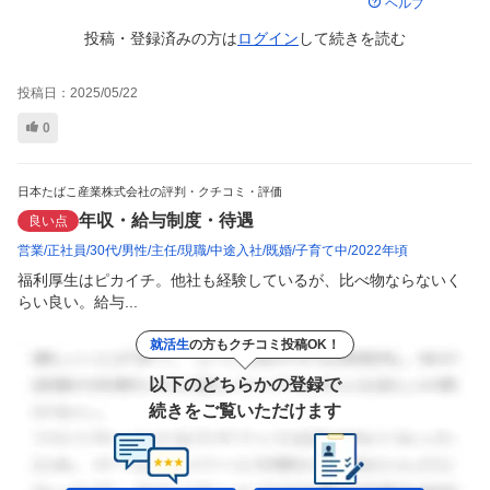
ヘルプ
投稿・登録済みの方は
ログイン
して
続きを読む
投稿日：
2025/05/22
0
日本たばこ産業株式会社の評判・クチコミ・評価
年収・給与制度・待遇
良い点
営業
正社員
30代
男性
主任
現職
中途入社
既婚
子育て中
2022年頃
福利厚生はピカイチ。他社も経験しているが、比べ物ならないく
らい良い。給与...
就活生
の方もクチコミ投稿OK！
以下のどちらかの登録で
続きをご覧いただけます