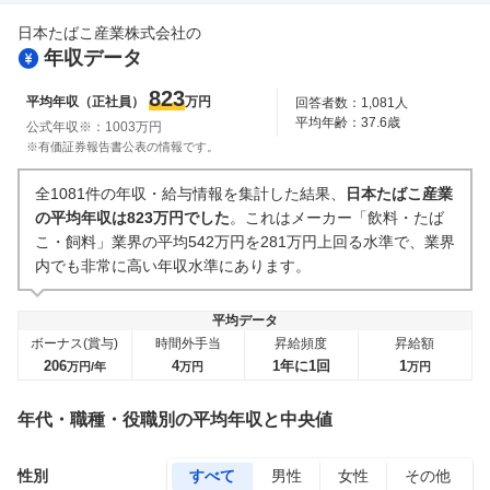
日本たばこ産業株式会社
の
年収データ
823
平均年収（正社員）
万円
回答者数：
1,081
人
平均年齢：
37.6
歳
公式年収※：
1003
万円
※有価証券報告書公表の情報です。
全1081件の年収・給与情報を集計した結果、
日本たばこ産業
の平均年収は823万円でした
。これはメーカー「飲料・たば
こ・飼料」業界の平均542万円を281万円上回る水準で、業界
内でも非常に高い年収水準にあります。
平均データ
ボーナス(賞与)
時間外手当
昇給頻度
昇給額
206
4
1年に1回
1
万円/年
万円
万円
年代・職種・役職別の平均年収と中央値
性別
すべて
男性
女性
その他