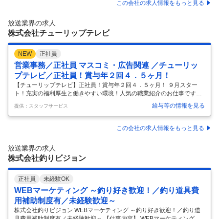
面接可/マイカー通勤可・駐車場完備～】 ■職務内容： 福島県エリアを放
この会社の求人情報をもっと見る
送対象としたテレビ局として1981年10月に開局し、テレビ朝日系列局と
して地域に密着した情報を発信している当社にて、報道記者としてニュ
放送業界の求人
ースに携わってい
…
株式会社チューリップテレビ
NEW
正社員
営業事務／正社員 マスコミ・広告関連 ／チューリッ
プテレビ／正社員！賞与年２回４．５ヶ月！
【チューリップテレビ】正社員！賞与年２回４．５ヶ月！ ９月スター
ト！充実の福利厚生と働きやすい環境！人気の職業紹介のお仕事です！
【正社員で就業開始】 テレビＣＭ受注データの入力・集約｜ＣＭ放送枠
給与等の情報を見る
提供：スタッフサービス
の割り当て・進行管理｜ＣＭ料金の算出・管理｜営業担当からの問い合
わせ対応・支援などをお願いします。 ◆正社員として直雇用です。 【お
仕事のポイント】駅スグ！徒歩３分の立地！交通費全額支給あり♪ 朝が
この会社の求人情報をもっと見る
遅めの９時半始業！同業務の方がいるので安心◎コツコツと業務に取り
組める環境です！ 【職種】営業事務 【業種】マスコミ・広告関連 【必
放送業界の求人
要スキル】 【大学卒以上】 ◆２年以上の社会人経験（ビジネスマナー経
株式会社釣りビジョン
験）が
…
正社員
未経験OK
WEBマーケティング ～釣り好き歓迎！／釣り道具費
用補助制度有／未経験歓迎～
株式会社釣りビジョン WEBマーケティング ～釣り好き歓迎！／釣り道
具費用補助制度有／未経験歓迎～ 【仕事内容】 WEBマーケティング ～