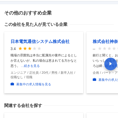
その他のおすすめ企業
この会社を見た人が見ている企業
日本電気通信システム株式会社
株式会社神奈
3.4
--
職場の雰囲気は本当に配属先や案件によるとし
銀行と聞くと、お
か言えないが、私の場合は恵まれてる方かなと
いらっしゃるかも
思う。
…続きを見る
ろは締
…続きを見
エンジニア
正社員
20代
男性
新卒入社
企画
パート・ア
役職なし
現職
募集中の求人
募集中の求人情報を見る
関連する会社を探す