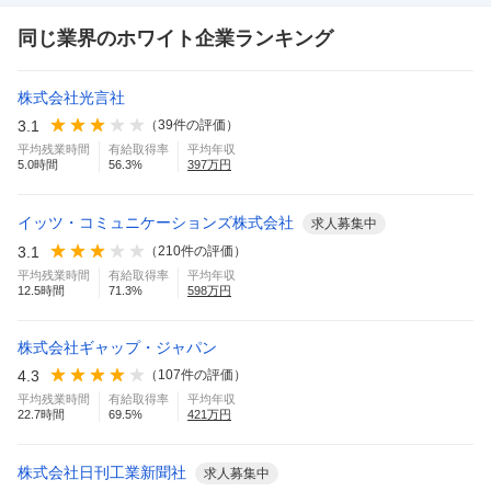
同じ業界のホワイト企業ランキング
株式会社光言社
3.1
（
39
件の評価）
平均残業時間
有給取得率
平均年収
5.0
時間
56.3
%
397
万円
イッツ・コミュニケーションズ株式会社
求人募集中
3.1
（
210
件の評価）
平均残業時間
有給取得率
平均年収
12.5
時間
71.3
%
598
万円
株式会社ギャップ・ジャパン
4.3
（
107
件の評価）
平均残業時間
有給取得率
平均年収
22.7
時間
69.5
%
421
万円
株式会社日刊工業新聞社
求人募集中