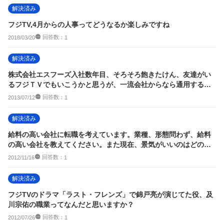
解決済み
フジTV,4月からの人事ってどうなるか楽しみですね
回答数：
2018/03/20
1
解決済み
株式会社エスフーズ入社数年目、そろそろ飽きたけん、友達がい
るフジＴＶでもいこうかと思うが、一流会社からなら通用するか
の
回答数：
2013/07/12
1
解決済み
給料の高い会社に転職を考えています。業種、形態問わず、給料
の高い会社を教えてください。また現在、景気がいいのはどの業
種ですか？体力には...
回答数：
2012/11/16
1
解決済み
フジTVのドラマ「ラスト・フレンズ」で錦戸亮が演じてた役、及
川宗佑の職業ってなんだと思いますか？
回答数：
2012/07/26
1