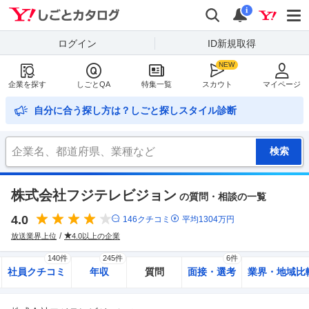
Yahoo!しごとカタログ
検索
通知
i
ログイン
ID新規取得
企業を探す
しごとQA
特集一覧
スカウト
マイページ
自分に合う探し方は？しごと探しスタイル診断
株式会社フジテレビジョン
の質問・相談の一覧
4.0
146
クチコミ
平均
1304
万円
放送業界上位
4.0以上の企業
140件
245件
6件
社員クチコミ
年収
質問
面接・選考
業界・地域比