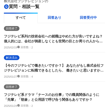
株式会社フジテレビジョン
の
質問・相談一覧
すべて
回答あり
回答受付中
回答終了
フジテレビ系列の技術会社への就職はやめた方が良いですよね？
個人的には、会社が倒産しなくとも世間の目とか周りの人からの
視線が痛くなると...
回答数：
2025/02/19
2
解決済み
【今のフジテレビで働きたいですか？】 あなたがもし株式会社フ
ジテレビジョンに転職できるとしたら、 働きたいと思いますか？
部署はどこ...
回答数：
2025/01/27
4
回答終了
フジテレビ系ドラマ「ナースのお仕事」での職員関係のように
「先輩」「朝倉」と公用語で呼び合う関係もありですか？
回答数：
2025/01/24
2