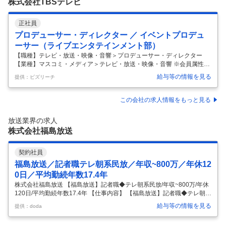
株式会社TBSテレビ
応、社内
…
正社員
プロデューサー・ディレクター ／ イベントプロデュ
ーサー（ライブエンタテインメント部）
【職種】テレビ・放送・映像・音響＞プロデューサー・ディレクター
【業種】マスコミ・メディア＞テレビ・放送・映像・音響 ※会員属性な
どに応じ、当該求人をビズリーチ上で閲覧された際に内容が異なる場合
給与等の情報を見る
提供：ビズリーチ
があります 「番組・ライブイベント事業部」は、TBSグループが掲げる
拡張戦略EDGE（＝Expand Digital Global Experience）の「Global」と
「Experience」における事業拡大を担っています。 ■「TBS」にしかで
この会社の求人情報をもっと見る
きない、「TBS」だからこそできる！ 「ラヴィット！ロック」や、「C
DTVライブ！ライブ！大感謝祭」に代表されるように自社の強みを最大
放送業界の求人
限に活かした番組連動
…
株式会社福島放送
契約社員
福島放送／記者職テレ朝系民放／年収~800万／年休12
0日／平均勤続年数17.4年
株式会社福島放送 【福島放送】記者職◆テレ朝系民放/年収~800万/年休
120日/平均勤続年数17.4年 【仕事内容】 【福島放送】記者職◆テレ朝系
民放/年収~800万/年休120日/平均勤続年数17.4年 【具体的な仕事内容】
給与等の情報を見る
提供：doda
【UIターン者歓迎！/テレビ朝日系の民放テレビ局で勤務/有給取得平均日
数10.2日/平均勤続年数17.4年/男性も育休取得可/年休120日/オンライン