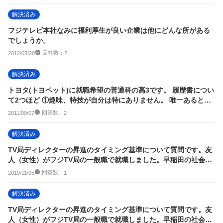
解決済み
フジテレビ本社なみに福利厚生が良い企業は他にどんな所がある
でしょうか。
回答数：
2012/03/20
2
解決済み
トヨタ(トヨペット)に就職希望の普通科の高3です。 履歴書につい
て2つほど ①趣味、特技が自分は特にありません。 唯一あるとし
たら...
回答数：
2011/09/07
2
解決済み
TV局ディレクターの昇進のタイミング基準について質問です。友
人（女性）がフジTV局の一般職で就職しました。早稲田の社会科
学部（当時昼夜...
回答数：
2010/11/05
1
解決済み
TV局ディレクターの昇進のタイミング基準について質問です。友
人（女性）がフジTV局の一般職で就職しました。早稲田の社会科