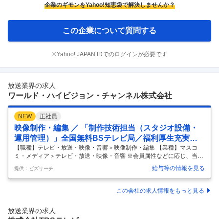
企業のギモンをYahoo!知恵袋で解決しませんか？
この企業について質問する
※Yahoo! JAPAN IDでのログインが必要です
放送業界の求人
ワールド・ハイビジョン・チャンネル株式会社
NEW
正社員
映像制作・編集 ／ 「制作技術担当（スタジオ設備・
運用管理）」全国無料BSテレビ局／福利厚生充実／
安定経営基盤
【職種】テレビ・放送・映像・音響＞映像制作・編集 【業種】マスコ
ミ・メディア＞テレビ・放送・映像・音響 ※会員属性などに応じ、当該
求人をビズリーチ上で閲覧された際に内容が異なる場合があります ■仕
給与等の情報を見る
提供：ビズリーチ
事の内容 制作技術担当（スタジオ設備・運用管理） ■具体的職務 BS12
のスタジオ・受けサブ等を中心とした制作設備・運用管理業務を担当い
ただきます。 実際のVE・カメラマン・スイッチャー等のオペレーショ
この会社の求人情報をもっと見る
ンを主業務とするポジションではありません。 ・スタジオ・受けサブ関
連設備の運用管理、スタジオ利用申請に基づく各種手配、外部貸出調
放送業界の求人
整。 ・中継業務の技術設計やベンダー手配。 ・業務委託先との窓口対