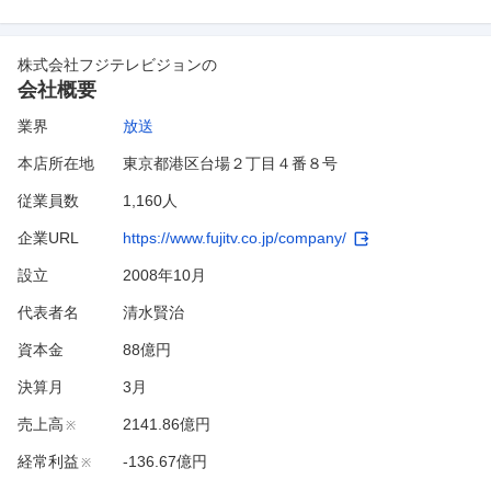
株式会社フジテレビジョン
の
会社概要
業界
放送
本店所在地
東京都港区台場２丁目４番８号
従業員数
1,160人
企業URL
https://www.fujitv.co.jp/company/
設立
2008年10月
代表者名
清水賢治
資本金
88億円
決算月
3
月
売上高
2141.86億円
※
経常利益
-136.67億円
※