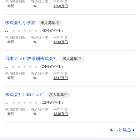
平均残業時間
有給取得率
平均年収
--
時間
--
%
1368
万円
株式会社小学館
求人募集中
--
（
40
件の評価）
平均残業時間
有給取得率
平均年収
--
時間
--
%
1349
万円
日本テレビ放送網株式会社
求人募集中
--
（
24
件の評価）
平均残業時間
有給取得率
平均年収
--
時間
--
%
1347
万円
株式会社TBSテレビ
求人募集中
--
（
12
件の評価）
平均残業時間
有給取得率
平均年収
--
時間
--
%
1336
万円
もっと見る