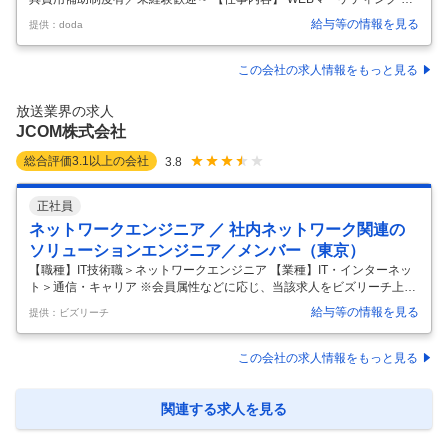
釣り好き歓迎！／釣り道具費用補助制度有／未経験歓迎～ 【具体的な仕
給与等の情報を見る
提供：doda
事内容】 【釣り専門チャンネル運営/自社運営サイト・運営メディアのプ
ランニング・運用をお任せ/釣り業界をメディアで牽引『釣りビジョン』
の制作・放映/有給休暇率70％以上/年休123日】 『釣りビジョンVOD』
この会社の求人情報をもっと見る
会員を増やしていくための、戦略的なKPIの立案と実行、結果検証、予
実管理、契約締結、関係部門との調整や推進等をお任せします。 ■業務
放送業界の求人
内容 ・各種広告を用いた新規会員の獲得 ・放送やSNSと
…
JCOM株式会社
総合評価
3.1
以上の会社
3.8
正社員
ネットワークエンジニア ／ 社内ネットワーク関連の
ソリューションエンジニア／メンバー（東京）
【職種】IT技術職＞ネットワークエンジニア 【業種】IT・インターネッ
ト＞通信・キャリア ※会員属性などに応じ、当該求人をビズリーチ上で
閲覧された際に内容が異なる場合があります ★社内ネットワーク関連を
給与等の情報を見る
提供：ビズリーチ
中心としたソリューションエンジニア #ネットワーク #ソリューション
エンジニア ＃プロマネ ◎リモート/出社併用 ◎標準就業時間：7時間15
分 ◎厚生労働省 女性活躍推進認定 プラチナくるみん認定/えるぼし認定
この会社の求人情報をもっと見る
（3つ星）取得 ■仕事内容 （仕事内容） JCOMがサービス提供するエリ
アの地元企業や、全国のケーブルテレビ事業者に対する、社内ネットワ
ーク関連を中心とした技術的な提案・構築・支援業務。
…
関連する求人を見る