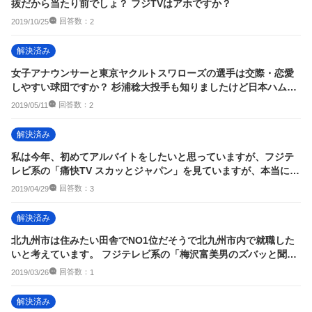
抜だから当たり前でしょ？ フジTVはアホですか？
回答数：
2019/10/25
2
解決済み
女子アナウンサーと東京ヤクルトスワローズの選手は交際・恋愛
しやすい球団ですか？ 杉浦稔大投手も知りましたけど日本ハムに
トレードされま...
回答数：
2019/05/11
2
解決済み
私は今年、初めてアルバイトをしたいと思っていますが、フジテ
レビ系の「痛快TV スカッとジャパン」を見ていますが、本当にア
ルバイトの裏っ...
回答数：
2019/04/29
3
解決済み
北九州市は住みたい田舎でNO1位だそうで北九州市内で就職した
いと考えています。 フジテレビ系の「梅沢富美男のズバッと聞き
ます！」では全...
回答数：
2019/03/26
1
解決済み