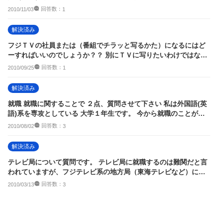
学部（当時昼夜...
回答数：
2010/11/03
1
解決済み
フジＴＶの社員または（番組でチラッと写るかた）になるにはど
ーすればいいのでしょうか？？ 別にＴＶに写りたいわけではなく
て・・・。 高
回答数：
2010/09/25
1
解決済み
就職 就職に関することで ２点、質問させて下さい 私は外国語(英
語)系を専攻としている 大学１年生です。 今から就職のことが不
安...
回答数：
2010/08/02
3
解決済み
テレビ局について質問です。 テレビ局に就職するのは難関だと言
われていますが、フジテレビ系の地方局（東海テレビなど）に入
って、 そこ...
回答数：
2010/03/13
3