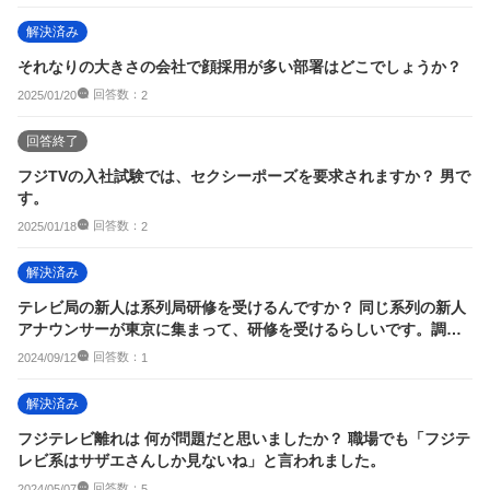
解決済み
それなりの大きさの会社で顔採用が多い部署はどこでしょうか？
回答数：
2025/01/20
2
回答終了
フジTVの入社試験では、セクシーポーズを要求されますか？ 男で
す。
回答数：
2025/01/18
2
解決済み
テレビ局の新人は系列局研修を受けるんですか？ 同じ系列の新人
アナウンサーが東京に集まって、研修を受けるらしいです。調べ
た感じフジテレ...
回答数：
2024/09/12
1
解決済み
フジテレビ離れは 何が問題だと思いましたか？ 職場でも「フジテ
レビ系はサザエさんしか見ないね」と言われました。
回答数：
2024/05/07
5