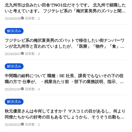
北九州市は住みたい田舎でNO1位だそうです。 北九州で就職した
いと考えています。 フジテレビ系の「梅沢富美男のズバッと聞き
ます！」では...
回答数：
2019/03/26
2
解決済み
フジテレビ系の梅沢富美男のズバットで移住したい街ナンバーワ
ンが北九州市と言われていましたが、「医療」「物件」「食」
「仕事」という4つの...
回答数：
2019/03/07
3
解決済み
中間職の給料について 職種 : SE 社長、課長でもないその下の役
職の方で 仕事が、 ・残業当たり前 ・部下の業務説明、指示、管
理 ・会
回答数：
2019/01/04
4
解決済み
秋元優里さんは今何してますか？ マスコミの目があるし、何より
同僚たちからの好奇の目もあるでしょうから、そうそう出勤も出
来ないでしょう。 普
回答数：
2018/03/23
2