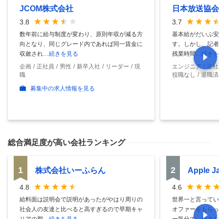
JCOM株式会社
日本放送協会
3.8
3.7
数年前に給与制度が変わり、原則年収が減る方
基本給がだいぶ安
向となり、同じグレード内であれば同一賃金に
す。しかし、記者
収斂され
…続きを見る
残業時間
…続きを
企画
正社員
男性
新卒入社
リーダー
現
エンジニア
正社
職
役職なし
退職済
募集中の求人情報を見る
総合満足度
が高い会社ランキング
1
2
株式会社いーふらん
Apple 
4.8
4.6
給料面は説明会で説明があったがやはり周りの
世界一と言ってい
社会人の友達と比べると高すぎるので早期キャ
オファーをもらっ