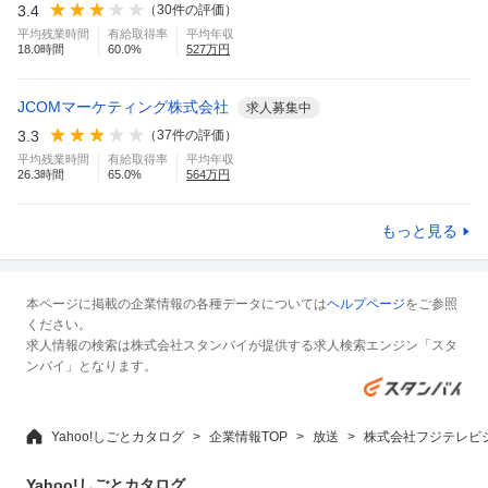
3.4
（
30
件の評価）
平均残業時間
有給取得率
平均年収
18.0
時間
60.0
%
527
万円
JCOMマーケティング株式会社
求人募集中
3.3
（
37
件の評価）
平均残業時間
有給取得率
平均年収
26.3
時間
65.0
%
564
万円
もっと見る
本ページに掲載の企業情報の各種データについては
ヘルプページ
をご参照
ください。
求人情報の検索は株式会社スタンバイが提供する求人検索エンジン「スタ
ンバイ」となります。
Yahoo!しごとカタログ
企業情報TOP
放送
株式会社フジテレビ
Yahoo!しごとカタログ