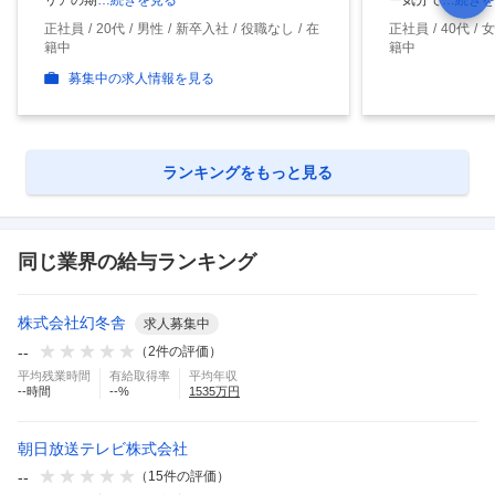
リアの期
…続きを見る
ー気分で
…続きを
正社員
20代
男性
新卒入社
役職なし
在
正社員
40代
女
籍中
籍中
募集中の求人情報を見る
ランキングをもっと見る
同じ業界の給与ランキング
株式会社幻冬舎
求人募集中
--
（
2
件の評価）
平均残業時間
有給取得率
平均年収
--
時間
--
%
1535
万円
朝日放送テレビ株式会社
--
（
15
件の評価）