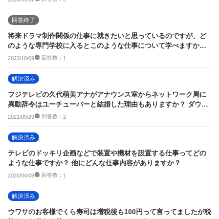
回答終了
将来ドラマ制作関係の仕事に就きたいと思っているのですが、ど
のような専門学校に入るとこのような仕事について学べますか？
※しごとカタロ...
回答数：
2023/10/09
1
解決済み
フジテレビの久代萌美アナがアナウンス室からネットワーク局に
異動辞令はユーチューバーと結婚した理由もありますか？ ダウン
タウン松ちゃんか...
回答数：
2021/09/29
2
解決済み
テレビのドッキリ企画などで装置や機材を設置する仕事ってどの
ような仕事ですか？ 他にどんな仕事内容がありますか？
回答数：
2020/04/09
1
解決済み
ウワサのお客様でくら寿司は増税後も100円って言ってましたが税