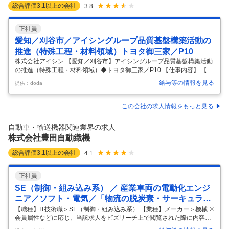
総合評価
3.1
以上の会社
3.8
正社員
愛知／刈谷市／アイシングループ品質基盤構築活動の
推進（特殊工程・材料領域）トヨタ御三家／P10
株式会社アイシン 【愛知／刈谷市】アイシングループ品質基盤構築活動
の推進（特殊工程・材料領域）◆トヨタ御三家／P10 【仕事内容】 【愛
知／刈谷市】アイシングループ品質基盤構築活動の推進（特殊工程・材
給与等の情報を見る
提供：doda
料領域）◆トヨタ御三家／P10 【具体的な仕事内容】 グループ全体の品
質経営の根幹に携わり、「顧客へ安心と信頼を届け続ける」それがこの
仕事の最大の魅力です。自動車業界の大変革期において、グループ品質
この会社の求人情報をもっと見る
経営の立場から各会社・各機能を束ね、未来の品質基盤強化を担う体制
づくりが求められています。アイシングループ全体を牽引する存在とし
自動車・輸送機器関連業界の求人
て活躍いただけるメンバーを増員し、体制強化を図るため、今回募集を
株式会社豊田自動織機
行います。
…
総合評価
3.1
以上の会社
4.1
正社員
SE（制御・組み込み系） ／ 産業車両の電動化エンジ
ニア／ソフト・電気／「物流の脱炭素・サーキュラー
エコノミーに貢献」
【職種】IT技術職＞SE（制御・組み込み系） 【業種】メーカー＞機械 ※
会員属性などに応じ、当該求人をビズリーチ上で閲覧された際に内容が
異なる場合があります ■豊田自動織機について 株式会社豊田自動織機