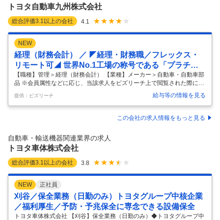
実験、評価の魅力は車に必要な性能を決めて予測しそれを図面に織り込
トヨタ自動車九州株式会社
…
総合評価
3.1
以上の会社
4.1
NEW
経理（財務会計） ／ ◤経理・財務職／フレックス・
リモート可◢ 世界No.1工場の称号である「プラチナ
賞」を通算6回受賞UIJターン歓迎（各種補助有り）
【職種】管理＞経理（財務会計） 【業種】メーカー＞自動車・自動車部
品 ※会員属性などに応じ、当該求人をビズリーチ上で閲覧された際に内
容が異なる場合があります 【募集背景】 自動車業界は「100年に一度の
給与等の情報を見る
提供：ビズリーチ
大変革期」を迎えており、 当社では、変化の激しい外部環境に迅速に対
応できる強固な組織づくりを進めています。 また、現組織の年齢構成も
踏まえ、将来的にチームを牽引していただける次期リーダー候補の採用
この会社の求人情報をもっと見る
を目指しています。 【業務概要】 経理部門の担当として、以下のいずれ
かの業務をご担当いただく予定です。 【業務詳細】 ・経理（決算、税
自動車・輸送機器関連業界の求人
務、資産管理、原価計算、資金管理） ・管理会計（予算管理、収益管
トヨタ車体株式会社
理、
…
総合評価
3.1
以上の会社
3.8
NEW
正社員
刈谷／保全業務（日勤のみ）トヨタグループ中核企業
／福利厚生／予防・予兆保全に専念できる設備保全
トヨタ車体株式会社 【刈谷】保全業務（日勤のみ）◆トヨタグループ中