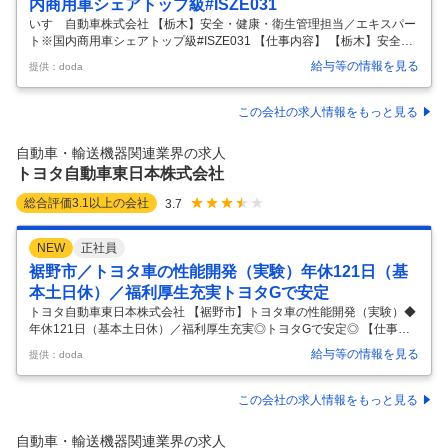
内商用車シェアトップ級#ISZE031
いすゞ自動車株式会社 【栃木】安全・健康・衛生管理担当／エキスパー
ト※国内商用車シェアトップ級#ISZE031 【仕事内容】 【栃木】安全・
健康・衛生管理担当／エキスパート※国内商用車シェアトップ級#ISZE0
給与等の情報を見る
提供：doda
31 【具体的な仕事内容】 ■ミッション： いすゞグループ職場の本質安全
化、労働災害の未然防止、安全衛生管理状況のモニタリング、安全文
化・風土の浸透、教育・啓発活動を推進するための各種施策を立案・実
この会社の求人情報をもっと見る
行し、グループ内におけるスタッフの中心的役割として成果を出すこと
が重要となるポジション。 1）安全健康推進グループリーダーを常にサ
自動車・輸送機器関連業界の求人
ポートし、グループ内の目標達成をけん引するために、パイプ役を担
…
トヨタ自動車東日本株式会社
総合評価
3.1
以上の会社
3.7
NEW
正社員
裾野市／トヨタ車の性能開発（実験）年休121日（基
本土日休）／福利厚生充実トヨタGで安定
トヨタ自動車東日本株式会社 【裾野市】トヨタ車の性能開発（実験）◆
年休121日（基本土日休）／福利厚生充実◎トヨタGで安定◎ 【仕事内
容】 【裾野市】トヨタ車の性能開発（実験）◆年休121日（基本土日
給与等の情報を見る
提供：doda
休）／福利厚生充実◎トヨタGで安定◎ 【具体的な仕事内容】 ～トヨタ
グループの中核企業／トヨタ車の性能企画・評価・保障をお任せ／開発
中の車両にも関われる／フレックス～ ■業務内容： トヨタ車の性能を企
この会社の求人情報をもっと見る
画し評価・保証する開発業務を担当頂きます。 開発部門の一員として、
以下の中から評価に携わって頂きます。 ・衝突安全性能 ■仕事の魅力：
自動車・輸送機器関連業界の求人