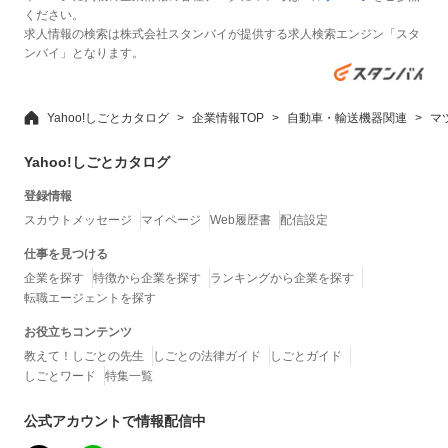
ください。
求人情報の検索は株式会社スタンバイが提供する求人検索エンジン「スタ
ンバイ」となります。
Yahoo!しごとカタログ
企業情報TOP
自動車・輸送機器関連
マ
Yahoo!しごとカタログ
登録情報
スカウトメッセージ
マイページ
Web履歴書
配信設定
仕事を見つける
企業を探す
特徴から企業を探す
ランキングから企業を探す
転職エージェントを探す
お役立ちコンテンツ
教えて！しごとの先生
しごとの法律ガイド
しごとガイド
しごとワード
特集一覧
公式アカウントで情報配信中