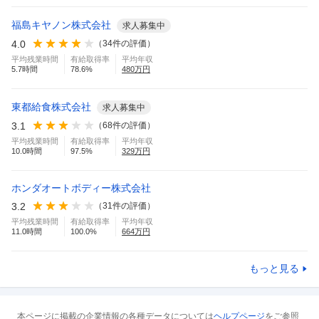
福島キヤノン株式会社
求人募集中
4.0
（
34
件の評価）
平均残業時間
有給取得率
平均年収
5.7
時間
78.6
%
480
万円
東都給食株式会社
求人募集中
3.1
（
68
件の評価）
平均残業時間
有給取得率
平均年収
10.0
時間
97.5
%
329
万円
ホンダオートボディー株式会社
3.2
（
31
件の評価）
平均残業時間
有給取得率
平均年収
11.0
時間
100.0
%
664
万円
もっと見る
本ページに掲載の企業情報の各種データについては
ヘルプページ
をご参照