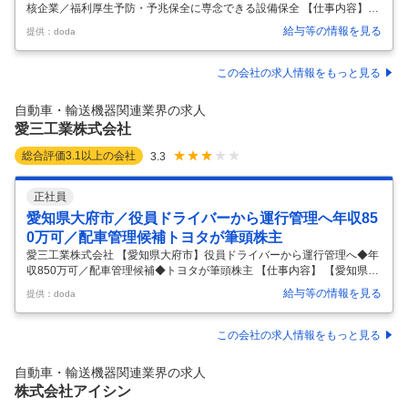
核企業／福利厚生予防・予兆保全に専念できる設備保全 【仕事内容】
【刈谷】保全業務（日勤のみ）◆トヨタグループ中核企業／福利厚生予
給与等の情報を見る
提供：doda
防・予兆保全に専念できる設備保全 【具体的な仕事内容】 ～突発対応中
心の毎日から卒業／企画・開発から生産まで。クルマづくりのすべてを
担う完成車両メーカー～ ◎SUV・レクサス・ランクル等の人気車種を担
この会社の求人情報をもっと見る
っております ◎年間休日121日・完全週休2日制・その他手当など充実
◎家族手当・独身寮など充実した福利厚生制度あり ■業務概要 同社の生
自動車・輸送機器関連業界の求人
産技術本部「革新モノづくり部」にて、大型・小型加工機やプレス機、
愛三工業株式会社
ク
…
総合評価
3.1
以上の会社
3.3
正社員
愛知県大府市／役員ドライバーから運行管理へ年収85
0万可／配車管理候補トヨタが筆頭株主
愛三工業株式会社 【愛知県大府市】役員ドライバーから運行管理へ◆年
収850万可／配車管理候補◆トヨタが筆頭株主 【仕事内容】 【愛知県大
府市】役員ドライバーから運行管理へ◆年収850万可／配車管理候補◆
給与等の情報を見る
提供：doda
トヨタが筆頭株主 【具体的な仕事内容】 ～将来的に配車管理まで担える
中核人材を求めています／東証プライム上場・トヨタ系の安定基盤／在
宅勤務・フレックスで働きやすさも両立／年間休日121日／マイカー通
この会社の求人情報をもっと見る
勤OK／各種手当や福利厚生も充実◎～ ■業務内容： 役員ドライバーをメ
インとして、送迎業務を中心にご担当いただきます。 単なる送迎対応で
自動車・輸送機器関連業界の求人
はなく、役員のスケジュールや状況変化に応じた柔軟な対応・先回りし
株式会社アイシン
…