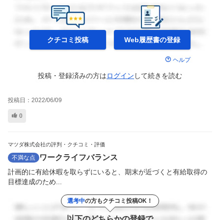
クチコミ投稿
Web履歴書の
登録
ヘルプ
投稿・登録済みの方は
ログイン
して
続きを読む
投稿日：
2022/06/09
0
マツダ株式会社の評判・クチコミ・評価
ワークライフバランス
不満な点
計画的に有給休暇を取らずにいると、期末が近づくと有給取得の
目標達成のため...
選考中
の方もクチコミ投稿OK！
以下のどちらかの登録で