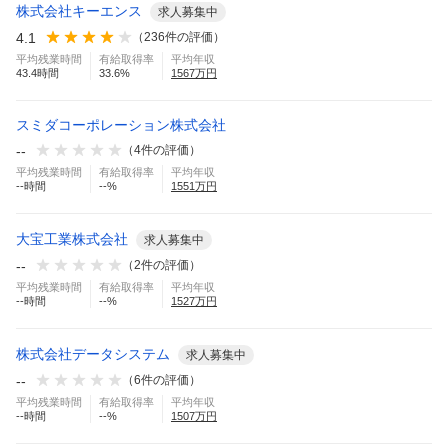
株式会社キーエンス
求人募集中
4.1
（
236
件の評価）
平均残業時間
有給取得率
平均年収
43.4
時間
33.6
%
1567
万円
スミダコーポレーション株式会社
--
（
4
件の評価）
平均残業時間
有給取得率
平均年収
--
時間
--
%
1551
万円
大宝工業株式会社
求人募集中
--
（
2
件の評価）
平均残業時間
有給取得率
平均年収
--
時間
--
%
1527
万円
株式会社データシステム
求人募集中
--
（
6
件の評価）
平均残業時間
有給取得率
平均年収
--
時間
--
%
1507
万円