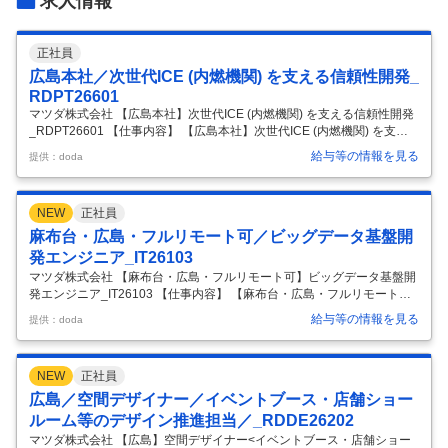
求人情報
正社員
広島本社／次世代ICE (内燃機関) を支える信頼性開発_
RDPT26601
マツダ株式会社 【広島本社】次世代ICE (内燃機関) を支える信頼性開発
_RDPT26601 【仕事内容】 【広島本社】次世代ICE (内燃機関) を支え
る信頼性開発_RDPT26601 【具体的な仕事内容】 ■募集背景： ◇電動
給与等の情報を見る
提供：doda
化が進みながらも、将来のICE必要性はあり続けます。マルチソリュー
ションによるCN貢献を実現するため、当社は今後もICE進化を継続して
いきます。 ◇その中で、ICEの出力/燃費/EMなどの商品性を進化させる
NEW
正社員
ためには、土台となる信頼性機能を高める必要があります。 ■現在の開
発状況： ◇現在、当部門では、ハイブリッド仕様を含む、CX-5を始め
麻布台・広島・フルリモート可／ビッグデータ基盤開
とした様々な車のエンジンに関
…
発エンジニア_IT26103
マツダ株式会社 【麻布台・広島・フルリモート可】ビッグデータ基盤開
発エンジニア_IT26103 【仕事内容】 【麻布台・広島・フルリモート
可】ビッグデータ基盤開発エンジニア_IT26103 【具体的な仕事内容】
給与等の情報を見る
提供：doda
【UIターン歓迎（独身寮あり）/「走る喜び」を追い求める企業/WEB面
接可】 ■職務概要： 最新技術動向の調査や、実プロジェクトを前提とし
た実証/検証を実施いただきます。 膨大なデータを溜め、高速に取り出す
NEW
正社員
ための基盤構築、また複数の全社的プロジェクトへの基盤の展開、保守
業務などを行います。 ※主業務：ビックデータ基盤の検証、構築、保守
広島／空間デザイナー／イベントブース・店舗ショー
■配属部署： 全社の「生産性倍増」のためのデータ活
…
ルーム等のデザイン推進担当／_RDDE26202
マツダ株式会社 【広島】空間デザイナー<イベントブース・店舗ショー