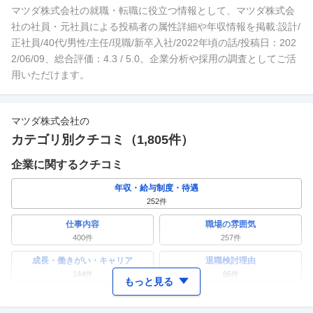
マツダ株式会社の就職・転職に役立つ情報として、マツダ株式会
社の社員・元社員による投稿者の属性詳細や年収情報を掲載:設計/
正社員/40代/男性/主任/現職/新卒入社/2022年頃の話/投稿日：202
2/06/09、総合評価：4.3 / 5.0。企業分析や採用の調査としてご活
用いただけます。
マツダ株式会社
の
カテゴリ別クチコミ（
1,805
件）
企業に関するクチコミ
年収・給与制度・待遇
252
件
仕事内容
職場の雰囲気
400
件
257
件
成長・働きがい・キャリア
退職検討理由
144
件
86
件
もっと見る
ワークライフバランス
女性の活躍・働きやすさ
121
件
136
件