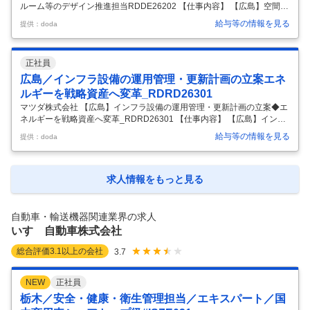
ルーム等のデザイン推進担当RDDE26202 【仕事内容】 【広島】空間デ
ザイナー<イベントブース・店舗ショールーム等のデザイン推進担当RD
給与等の情報を見る
提供：doda
DE26202 【具体的な仕事内容】 ■業務概要： ブランドスタイルスタジ
オは、デザインを通じたクリエイティブ活動により、社内の各部門と連
携しながら、マツダのブランド価値向上を目指す部門です。 商品やブラ
正社員
ンドの魅力をお客さまにわかりやすく、印象的に伝えるため、イベント
ブースや店舗ショールームなどの空間デザインを担当いただきます。 ■
広島／インフラ設備の運用管理・更新計画の立案エネ
業務詳細： ・コンセプト立案 ・空間デザイン（レイアウト設計
…
ルギーを戦略資産へ変革_RDRD26301
マツダ株式会社 【広島】インフラ設備の運用管理・更新計画の立案◆エ
ネルギーを戦略資産へ変革_RDRD26301 【仕事内容】 【広島】インフ
ラ設備の運用管理・更新計画の立案◆エネルギーを戦略資産へ変革_RD
給与等の情報を見る
提供：doda
RD26301 【具体的な仕事内容】 ～事業所全体のエネルギーに関わるや
りがい／年間休日121日／U・Iターン歓迎（各種支援あり）～ ■ミッシ
ョン： 「エネルギーを「消費する対象」から「戦略資産」へと変革す
る。」 既存の枠組みにとらわれず、技術とデータを基に意思決定をリー
求人情報をもっと見る
ドし、CN（カーボンニュートラル）へ向けた最適な投資と運用を実現す
ることで、企業としての競争力を底上げする。 ■業務内容：
…
自動車・輸送機器関連業界の求人
いすゞ自動車株式会社
総合評価
3.1
以上の会社
3.7
NEW
正社員
栃木／安全・健康・衛生管理担当／エキスパート／国