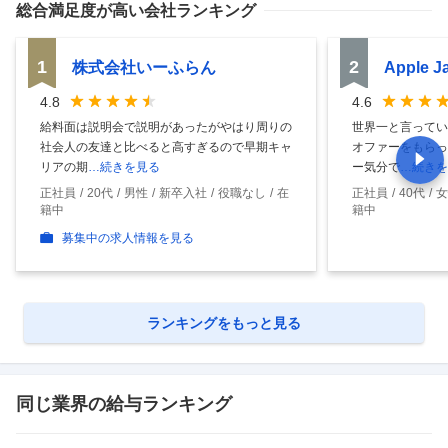
総合満足度
が高い会社ランキング
1
2
株式会社いーふらん
Apple 
4.8
4.6
給料面は説明会で説明があったがやはり周りの
世界一と言ってい
社会人の友達と比べると高すぎるので早期キャ
オファーをもらっ
リアの期
…続きを見る
ー気分で
…続きを
正社員
20代
男性
新卒入社
役職なし
在
正社員
40代
女
籍中
籍中
募集中の求人情報を見る
ランキングをもっと見る
同じ業界の給与ランキング