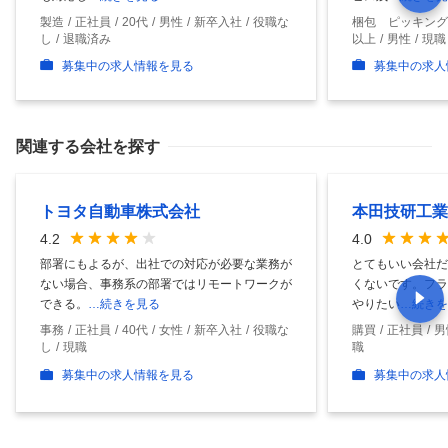
製造
正社員
20代
男性
新卒入社
役職な
梱包 ピッキング
し
退職済み
以上
男性
現職
募集中の求人情報を見る
募集中の求人
関連する会社を探す
トヨタ自動車株式会社
本田技研工業
4.2
4.0
部署にもよるが、出社での対応が必要な業務が
とてもいい会社だ
ない場合、事務系の部署ではリモートワークが
くないです。フラ
できる。
…続きを見る
やりたい
…続きを
事務
正社員
40代
女性
新卒入社
役職な
購買
正社員
男
し
現職
職
募集中の求人情報を見る
募集中の求人