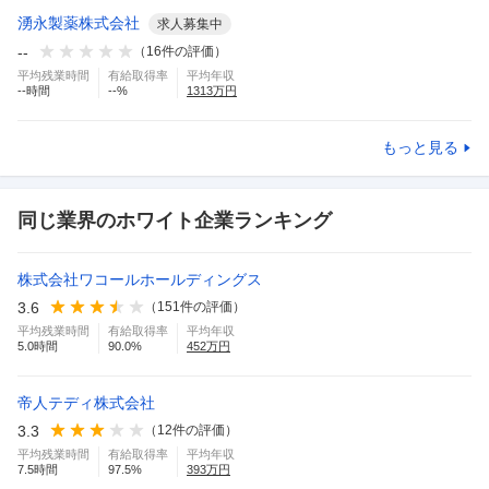
湧永製薬株式会社
求人募集中
--
（
16
件の評価）
平均残業時間
有給取得率
平均年収
--
時間
--
%
1313
万円
もっと見る
同じ業界のホワイト企業ランキング
株式会社ワコールホールディングス
3.6
（
151
件の評価）
平均残業時間
有給取得率
平均年収
5.0
時間
90.0
%
452
万円
帝人テディ株式会社
3.3
（
12
件の評価）
平均残業時間
有給取得率
平均年収
7.5
時間
97.5
%
393
万円