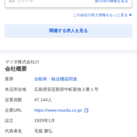
給与等の情報を見る
提供：ビズリーチ
は、今年100周年を迎えるトヨタグループの源流企業です。売上高約4.3
兆円、従業員数8万人以上、グローバルに事業を展開しています。 事業
領域は「産業用車両」「物流ソリューション」「完成車」「自動車部
この会社の求人情報をもっと見る
品」「織機」と多岐に渡り、世界トップクラスのシェアを誇る製品を多
数有しています。 特に今回募集をかけておりますトヨタL&Fカンパニー
では、お客様の物流の自動化・省人化をサポートする物流機器・システ
関連する求人を見る
ムな
…
マツダ株式会社
の
会社概要
業界
自動車・輸送機器関連
本店所在地
広島県安芸郡府中町新地３番１号
従業員数
47,144人
企業URL
https://www.mazda.co.jp/
設立
1920年1月
代表者名
毛籠 勝弘