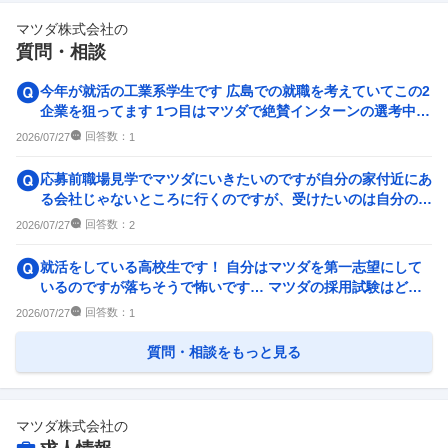
マツダ株式会社
の
副業
テレワーク・リモートワーク
質問・相談
56
件
92
件
人事・評価制度
入社理由・入社後ギャップ
今年が就活の工業系学生です 広島での就職を考えていてこの2
100
件
95
件
企業を狙ってます 1つ目はマツダで絶賛インターンの選考中で
す（書類選考は通...
企業の選考に関するクチコミ
回答数：
2026/07/27
1
中途採用面接・選考
新卒採用面接・選考
応募前職場見学でマツダにいきたいのですが自分の家付近にあ
4
件
32
件
る会社じゃないところに行くのですが、受けたいのは自分の家
付近の会社なのですが大...
回答数：
2026/07/27
2
就活をしている高校生です！ 自分はマツダを第一志望にして
いるのですが落ちそうで怖いです… マツダの採用試験はどの
ようなのが出るのか具体...
回答数：
2026/07/27
1
質問・相談をもっと見る
マツダ株式会社
の