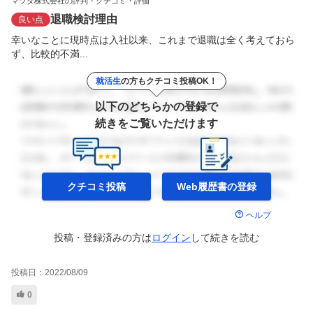
マツダ株式会社の評判・クチコミ・評価
退職検討理由
良い点
幸いなことに現時点は入社以来、これまで退職は全く考えておら
ず、比較的不満...
就活生
の方もクチコミ投稿OK！
以下のどちらかの登録で
続きをご覧いただけます
クチコミ投稿
Web履歴書の
登録
ヘルプ
投稿・登録済みの方は
ログイン
して
続きを読む
投稿日：
2022/08/09
0