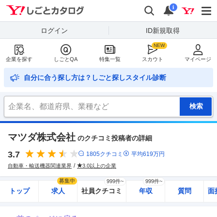
Yahoo!しごとカタログ
検索
通知
i
ログイン
ID新規取得
企業を探す
しごとQA
特集一覧
スカウト
マイページ
自分に合う探し方は？しごと探しスタイル診断
マツダ株式会社
のクチコミ投稿者の詳細
3.7
1805
クチコミ
平均
619
万円
自動車・輸送機器関連業界
3.0以上の企業
募集中
999件~
999件~
トップ
求人
社員クチコミ
年収
質問
面