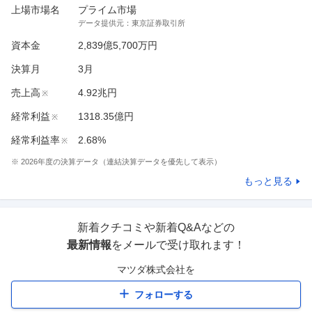
上場市場名
プライム市場
データ提供元：
東京証券取引所
資本金
2,839億5,700万円
決算月
3
月
売上高
4.92兆円
※
経常利益
1318.35億円
※
経常利益率
2.68%
※
※
2026
年度の決算データ（連結決算データを優先して表示）
もっと見る
新着クチコミや新着Q&Aなどの
最新情報
をメールで受け取れます！
マツダ株式会社
を
フォローする