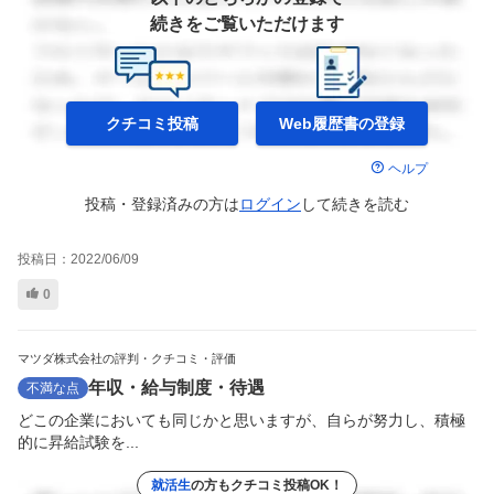
続きをご覧いただけます
クチコミ投稿
Web履歴書の
登録
ヘルプ
投稿・登録済みの方は
ログイン
して
続きを読む
投稿日：
2022/06/09
0
マツダ株式会社の評判・クチコミ・評価
年収・給与制度・待遇
不満な点
どこの企業においても同じかと思いますが、自らが努力し、積極
的に昇給試験を...
就活生
の方もクチコミ投稿OK！