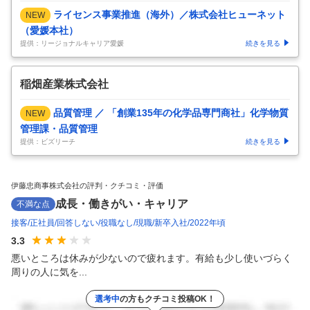
ライセンス事業推進（海外）／株式会社ヒューネット
NEW
（愛媛本社）
提供：リージョナルキャリア愛媛
続きを見る
稲畑産業株式会社
品質管理 ／ 「創業135年の化学品専門商社」化学物質
NEW
管理課・品質管理
提供：ビズリーチ
続きを見る
伊藤忠商事株式会社の評判・クチコミ・評価
成長・働きがい・キャリア
不満な点
接客
正社員
回答しない
役職なし
現職
新卒入社
2022年頃
3.3
悪いところは休みが少ないので疲れます。有給も少し使いづらく
周りの人に気を...
選考中
の方もクチコミ投稿OK！