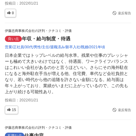
投稿日：
2022/01/21
0
違反報告
伊藤忠商事株式会社の評判・クチコミ・評価
年収・給与制度・待遇
良い点
営業
正社員
30代
男性
主任
退職済み
新卒入社
既婚
2021年頃
日本企業ではトップレベルの給与水準。残業や仕事のプレッシャ
ーも極めて大きいわけではなく、待遇面、ワークライフバランス
はこれいい会社があるのかと言うほどいい。さらにその海外駐在
になると海外駐在手当が増える他、住宅費、車代など会社負担と
なり、若い時代から他の追随を許さない金額になる。給与面は
年々上がっており、業績がいまだに上がっているので、この先も
上がり続ける可能性あり。
投稿日：
2022/01/21
15
違反報告
伊藤忠商事株式会社の評判・クチコミ・評価
仕事内容
不満な点