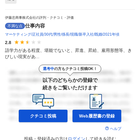
伊藤忠商事株式会社の評判・クチコミ・評価
仕事内容
不満な点
マーケティング
正社員
30代
男性
係長
現職
新卒入社
既婚
2021年頃
2.8
語学力がある程度、堪能でないと、昇進、昇給、雇用形態等、き
びしい現実があ...
選考中
の方もクチコミ投稿OK！
以下のどちらかの登録で
続きをご覧いただけます
クチコミ投稿
Web履歴書の
登録
ヘルプ
投稿・登録済みの方は
ログイン
して
続きを読む