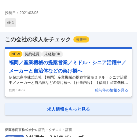
投稿日：
2021/03/05
1
この会社の求人をチェック
募集中
NEW
契約社員
未経験OK
福岡／産業機械の提案営業／ミドル・シニア活躍中／
メーカーと自治体などの架け橋へ
伊藤忠商事株式会社 【福岡】産業機械の提案営業※ミドル・シニア活躍
中／メーカーと自治体などの架け橋へ 【仕事内容】 【福岡】産業機械の
提案営業※ミドル・シニア活躍中／メーカーと自治体などの架け橋へ
給与等の情報を見る
提供：doda
【具体的な仕事内容】 【伊藤忠商事九州支社での中途採用（嘱託社員）
募集となります／自己処理型水洗トイレ「トワイレ」の営業支援を行っ
ていただきます／これまでの知見や営業経験を活かしチャレンジしませ
んか】 ■業務内容： トワイレは上下水道への接続が不要な自己循環式(水
求人情報をもっと見る
洗)、太陽光発電と蓄電池での運転も可能で、 山間部、離島、観光地、
キャンプ場の他、地方自治体・行政向けの防災トイレとしても活躍する
可搬式
…
伊藤忠商事株式会社の評判・クチコミ・評価