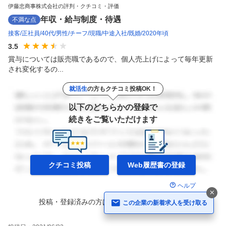
伊藤忠商事株式会社の評判・クチコミ・評価
年収・給与制度・待遇
不満な点
接客
正社員
40代
男性
チーフ
現職
中途入社
既婚
2020年頃
3.5
賞与については販売職であるので、個人売上げによって毎年更新
され変化するの...
就活生
の方もクチコミ投稿OK！
以下のどちらかの登録で
続きをご覧いただけます
クチコミ投稿
Web履歴書の
登録
ヘルプ
投稿・登録済みの方は
ログイン
して
続きを読む
この企業の新着求人を受け取る