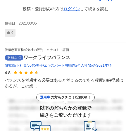
投稿・登録済みの方は
ログイン
して
続きを読む
投稿日：
2021/03/05
0
伊藤忠商事株式会社の評判・クチコミ・評価
ワークライフバランス
不満な点
研究職
正社員
50代
男性
エキスパート
現職
新卒入社
既婚
2021年頃
4.8
バランスを考慮する必要はあると考えるのである程度の納得感は
あるが、この業...
選考中
の方もクチコミ投稿OK！
以下のどちらかの登録で
続きをご覧いただけます