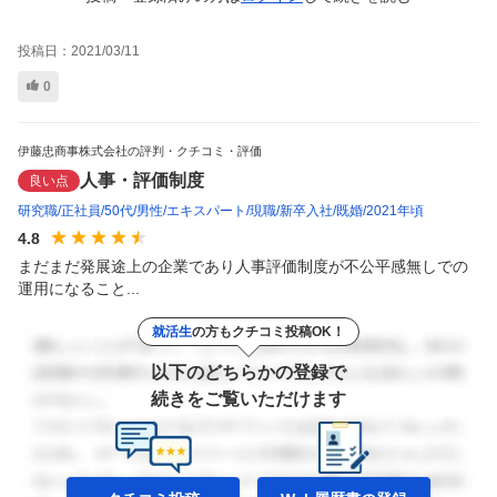
投稿日：
2021/03/11
0
伊藤忠商事株式会社の評判・クチコミ・評価
人事・評価制度
良い点
研究職
正社員
50代
男性
エキスパート
現職
新卒入社
既婚
2021年頃
4.8
まだまだ発展途上の企業であり人事評価制度が不公平感無しでの
運用になること...
就活生
の方もクチコミ投稿OK！
以下のどちらかの登録で
続きをご覧いただけます