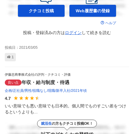
クチコミ投稿
Web履歴書の
登録
ヘルプ
投稿・登録済みの方は
ログイン
して
続きを読む
投稿日：
2021/03/05
1
伊藤忠商事株式会社の評判・クチコミ・評価
年収・給与制度・待遇
良い点
企画
正社員
男性
役職なし
現職
新卒入社
2021年頃
4.7
いい意味でも悪い意味でも日本的。個人間でものすごい差をつけ
るというよりも...
就活生
の方もクチコミ投稿OK！