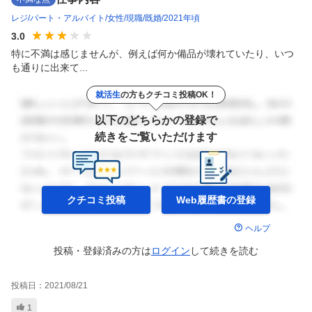
レジ
パート・アルバイト
女性
現職
既婚
2021年頃
3.0
特に不満は感じませんが、例えば何か備品が壊れていたり、いつ
も通りに出来て...
就活生
の方もクチコミ投稿OK！
以下のどちらかの登録で
続きをご覧いただけます
クチコミ投稿
Web履歴書の
登録
ヘルプ
投稿・登録済みの方は
ログイン
して
続きを読む
投稿日：
2021/08/21
1