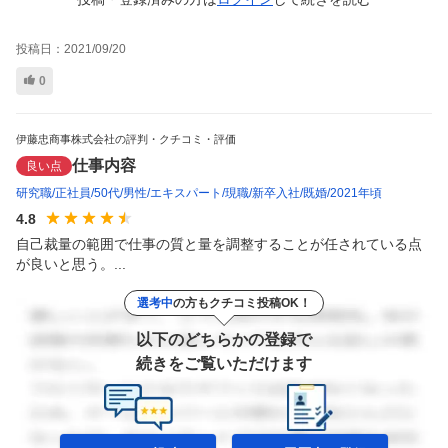
投稿日：
2021/09/20
0
伊藤忠商事株式会社の評判・クチコミ・評価
仕事内容
良い点
研究職
正社員
50代
男性
エキスパート
現職
新卒入社
既婚
2021年頃
4.8
自己裁量の範囲で仕事の質と量を調整することが任されている点
が良いと思う。...
選考中
の方もクチコミ投稿OK！
以下のどちらかの登録で
続きをご覧いただけます