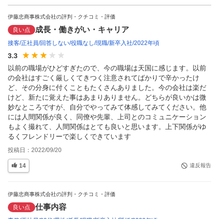
伊藤忠商事株式会社の評判・クチコミ・評価
成長・働きがい・キャリア
良い点
接客
正社員
回答しない
役職なし
現職
新卒入社
2022年頃
3.3
以前の職場がひどすぎたので、今の職場は天国に感じます。以前
の会社はすごく厳しくてきつく注意されてばかりで辛かったけ
ど、その分身に付くこともたくさんありました。今の会社は楽だ
けど、新たに覚えた事はあまりありません。どちらが良いかは微
妙なところですが、自分でやってみて体感してみてください。他
には人間関係が良く、同僚や先輩、上司とのコミュニケーション
もよく撮れて、人間関係はとても良いと思います。上下関係がゆ
るくフレンドリーで楽しくできています
投稿日：
2022/09/20
14
違反報告
伊藤忠商事株式会社の評判・クチコミ・評価
仕事内容
良い点