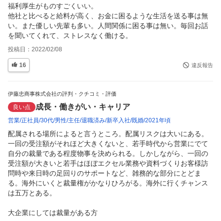
福利厚生がものすごくいい。

他社と比べると給料が高く、お金に困るような生活を送る事は無
い。また優しい先輩も多い。人間関係に困る事は無い。毎回お話
を聞いてくれて、ストレスなく働ける。
投稿日：
2022/02/08
16
違反報告
伊藤忠商事株式会社の評判・クチコミ・評価
成長・働きがい・キャリア
良い点
営業
正社員
30代
男性
主任
退職済み
新卒入社
既婚
2021年頃
配属される場所によると言うところ。配属リスクは大いにある。
一回の受注額がそれほど大きくないと、若手時代から営業にでて
自分の裁量である程度物事を決められる。しかしながら、一回の
受注額が大きいと若手はほぼエクセル業務や資料づくりお客様訪
問時や来日時の足回りのサポートなど、雑務的な部分にとどま
る。海外にいくと裁量権がかなりひろがる。海外に行くチャンス
は五万とある。

大企業にしては裁量がある方