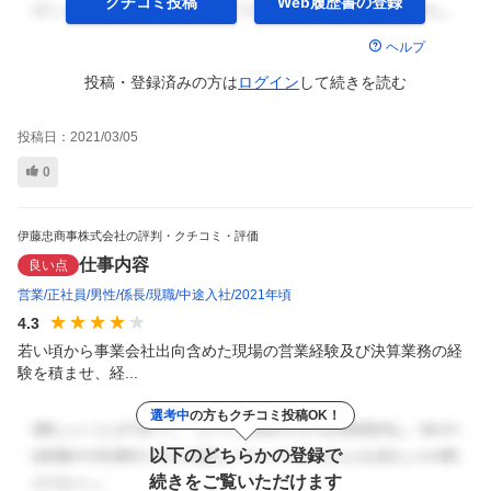
クチコミ投稿
Web履歴書の
登録
ヘルプ
投稿・登録済みの方は
ログイン
して
続きを読む
投稿日：
2021/03/05
0
伊藤忠商事株式会社の評判・クチコミ・評価
仕事内容
良い点
営業
正社員
男性
係長
現職
中途入社
2021年頃
4.3
若い頃から事業会社出向含めた現場の営業経験及び決算業務の経
験を積ませ、経...
選考中
の方もクチコミ投稿OK！
以下のどちらかの登録で
続きをご覧いただけます