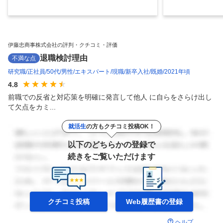
伊藤忠商事株式会社の評判・クチコミ・評価
退職検討理由
不満な点
研究職
正社員
50代
男性
エキスパート
現職
新卒入社
既婚
2021年頃
4.8
前職での反省と対応策を明確に発言して他人 に自らをさらけ出し
て欠点をカミ...
就活生
の方もクチコミ投稿OK！
以下のどちらかの登録で
続きをご覧いただけます
クチコミ投稿
Web履歴書の
登録
ヘルプ