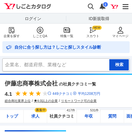
Yahoo!しごとカタログ
検索
通知
i
ログイン
ID新規取得
企業を探す
しごとQA
特集一覧
スカウト
マイページ
自分に合う探し方は？しごと探しスタイル診断
伊藤忠商事株式会社
の社員クチコミ一覧
4.1
449
クチコミ
平均
1208
万円
総合商社業界上位
4.0以上の企業
リモートワーク可の企業
募集中
417件
531件
トップ
求人
社員クチコミ
年収
質問
面