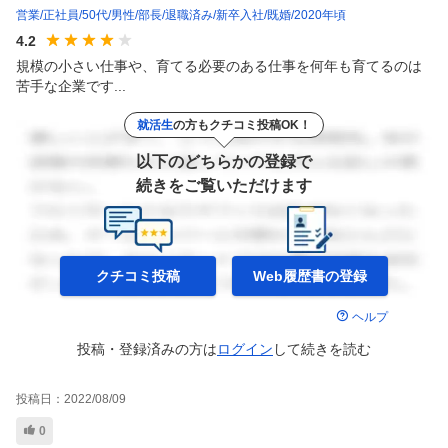
営業
正社員
50代
男性
部長
退職済み
新卒入社
既婚
2020年頃
4.2
規模の小さい仕事や、育てる必要のある仕事を何年も育てるのは
苦手な企業です...
就活生
の方もクチコミ投稿OK！
以下のどちらかの登録で
続きをご覧いただけます
クチコミ投稿
Web履歴書の
登録
ヘルプ
投稿・登録済みの方は
ログイン
して
続きを読む
投稿日：
2022/08/09
0