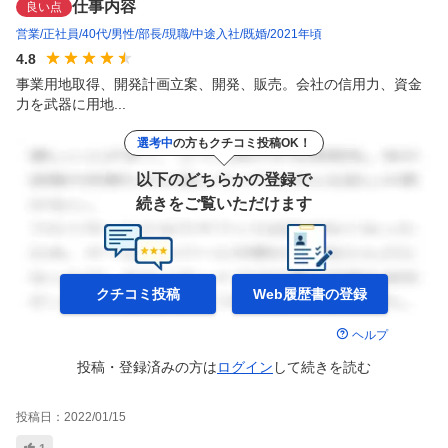
仕事内容
良い点
営業
正社員
40代
男性
部長
現職
中途入社
既婚
2021年頃
4.8
事業用地取得、開発計画立案、開発、販売。会社の信用力、資金
力を武器に用地...
選考中
の方もクチコミ投稿OK！
以下のどちらかの登録で
続きをご覧いただけます
クチコミ投稿
Web履歴書の
登録
ヘルプ
投稿・登録済みの方は
ログイン
して
続きを読む
投稿日：
2022/01/15