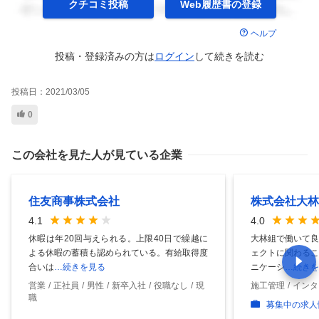
クチコミ投稿
Web履歴書の
登録
ヘルプ
投稿・登録済みの方は
ログイン
して
続きを読む
投稿日：
2021/03/05
0
この会社を見た人が見ている企業
住友商事株式会社
株式会社大林
4.1
4.0
休暇は年20回与えられる。上限40日で繰越に
大林組で働いて良
よる休暇の蓄積も認められている。有給取得度
ェクトに関わるこ
合いは
…続きを見る
ニケーシ
…続きを
営業
正社員
男性
新卒入社
役職なし
現
施工管理
インタ
職
募集中の求人