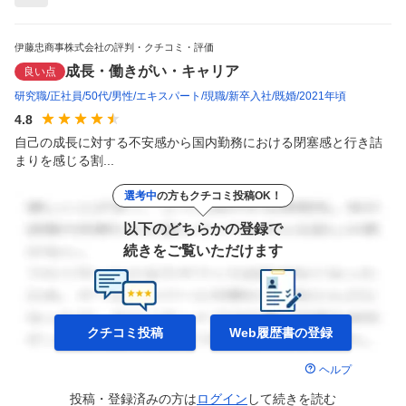
伊藤忠商事株式会社の評判・クチコミ・評価
成長・働きがい・キャリア
良い点
研究職
正社員
50代
男性
エキスパート
現職
新卒入社
既婚
2021年頃
4.8
自己の成長に対する不安感から国内勤務における閉塞感と行き詰
まりを感じる割...
選考中
の方もクチコミ投稿OK！
以下のどちらかの登録で
続きをご覧いただけます
クチコミ投稿
Web履歴書の
登録
ヘルプ
投稿・登録済みの方は
ログイン
して
続きを読む