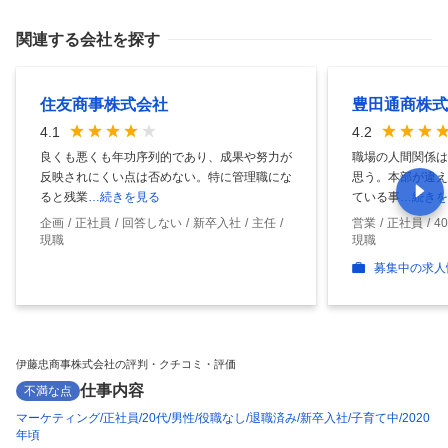
関連する会社を探す
住友商事株式会社
豊田通商株式
4.1
4.2
良くも悪くも年功序列的であり、成果や努力が
職場の人間関係は
反映されにくい点は否めない。特に管理職にな
思う。本部が違え
ると残業
…続きを見る
ている事
…続きを
企画
正社員
回答しない
新卒入社
主任
営業
正社員
4
現職
現職
募集中の求人
伊藤忠商事株式会社の評判・クチコミ・評価
仕事内容
不満な点
マーケティング
正社員
20代
男性
役職なし
退職済み
新卒入社
子育て中
2020
年頃