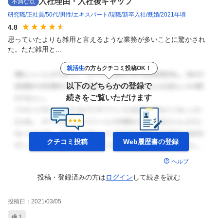
入社理由・入社後ギャップ
不満な点
研究職
正社員
50代
男性
エキスパート
現職
新卒入社
既婚
2021年頃
4.8
思っていたよりも雑用と言えるような業務が多いことに驚かされ
た。ただ雑用と...
就活生
の方もクチコミ投稿OK！
以下のどちらかの登録で
続きをご覧いただけます
クチコミ投稿
Web履歴書の
登録
ヘルプ
投稿・登録済みの方は
ログイン
して
続きを読む
投稿日：
2021/03/05
1