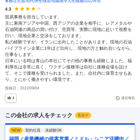
事務
正社員
30代
男性
係長
現職
新卒入社
既婚
2022年頃
4.3
貿易事務を担当しています。

主に東南アジアや中国、西アジアの企業を相手に、レアメタルや
石油関連の商品の買い付け、売買等、実際に現地に赴いて視察を
行い、現地企業と交渉をしております。

私の経験ですが、イランに出向したことがあります。現地の石油
パイプライン企業に1年ほど出向し、現地の方と触れ合いながら、
仕事をします。

日本にいる時は青山の本社にてその他の事務も経験しました。福
利厚生は非常に良く、ワクチン接種等は自社に接種会場を設け
て、そこで接種を受けられました。また、自社内に保育士せもあ
り、とにかく働きやすい環境です。
投稿日：
2022/09/04
4
違反報告
この会社の求人をチェック
募集中
NEW
契約社員
未経験OK
福岡／産業機械の提案営業／ミドル・シニア活躍中／