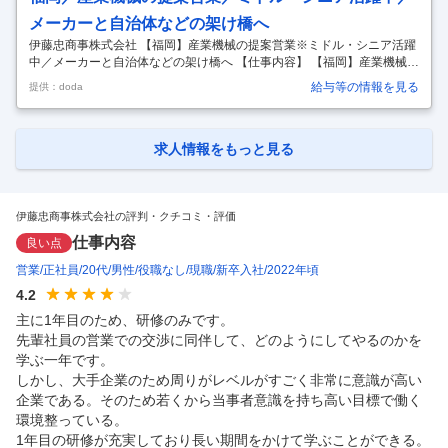
メーカーと自治体などの架け橋へ
伊藤忠商事株式会社 【福岡】産業機械の提案営業※ミドル・シニア活躍
中／メーカーと自治体などの架け橋へ 【仕事内容】 【福岡】産業機械の
提案営業※ミドル・シニア活躍中／メーカーと自治体などの架け橋へ
給与等の情報を見る
提供：doda
【具体的な仕事内容】 【伊藤忠商事九州支社での中途採用（嘱託社員）
募集となります／自己処理型水洗トイレ「トワイレ」の営業支援を行っ
ていただきます／これまでの知見や営業経験を活かしチャレンジしませ
んか】 ■業務内容： トワイレは上下水道への接続が不要な自己循環式(水
求人情報をもっと見る
洗)、太陽光発電と蓄電池での運転も可能で、 山間部、離島、観光地、
キャンプ場の他、地方自治体・行政向けの防災トイレとしても活躍する
可搬式
…
伊藤忠商事株式会社の評判・クチコミ・評価
仕事内容
良い点
営業
正社員
20代
男性
役職なし
現職
新卒入社
2022年頃
4.2
主に1年目のため、研修のみです。

先輩社員の営業での交渉に同伴して、どのようにしてやるのかを
学ぶ一年です。

しかし、大手企業のため周りがレベルがすごく非常に意識が高い
企業である。そのため若くから当事者意識を持ち高い目標で働く
環境整っている。

1年目の研修が充実しており長い期間をかけて学ぶことができる。
