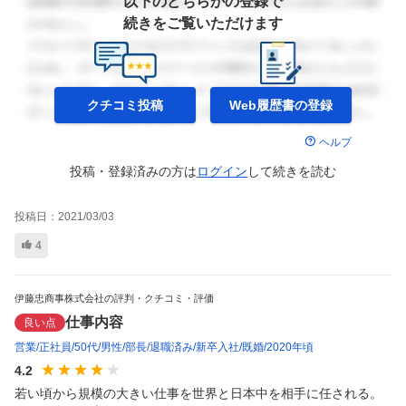
以下のどちらかの登録で
続きをご覧いただけます
クチコミ投稿
Web履歴書の
登録
ヘルプ
投稿・登録済みの方は
ログイン
して
続きを読む
投稿日：
2021/03/03
4
伊藤忠商事株式会社の評判・クチコミ・評価
仕事内容
良い点
営業
正社員
50代
男性
部長
退職済み
新卒入社
既婚
2020年頃
4.2
若い頃から規模の大きい仕事を世界と日本中を相手に任される。