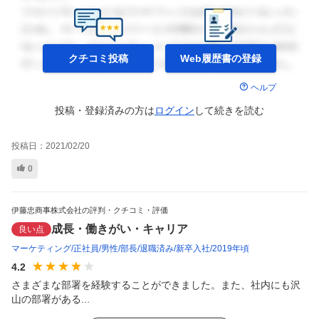
クチコミ投稿
Web履歴書の
登録
ヘルプ
投稿・登録済みの方は
ログイン
して
続きを読む
投稿日：
2021/02/20
0
伊藤忠商事株式会社の評判・クチコミ・評価
成長・働きがい・キャリア
良い点
マーケティング
正社員
男性
部長
退職済み
新卒入社
2019年頃
4.2
さまざまな部署を経験することができました。また、社内にも沢
山の部署がある...