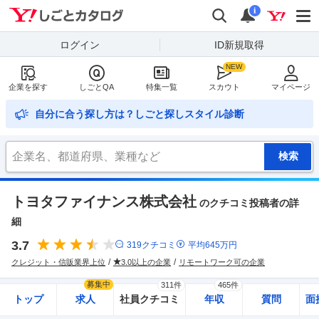
Yahoo!しごとカタログ
検索
通知
i
ログイン
ID新規取得
企業を探す
しごとQA
特集一覧
スカウト
マイページ
自分に合う探し方は？しごと探しスタイル診断
トヨタファイナンス株式会社
のクチコミ投稿者の詳
細
3.7
319
クチコミ
平均
645
万円
クレジット・信販業界上位
3.0以上の企業
リモートワーク可の企業
募集中
311件
465件
トップ
求人
社員クチコミ
年収
質問
面