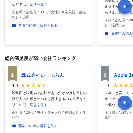
部署によっては残
などでは
…続きを見る
えますが、年末年
総合職
正社員
30代
女性
新卒入社
役職
ありま
…続きを見
なし
現職
事務
正社員
2
し
退職済み
募集中の求人情報を見る
募集中の求人
総合満足度
が高い会社ランキング
1
2
株式会社いーふらん
Apple 
4.8
4.6
給料面は説明会で説明があったがやはり周りの
世界一と言ってい
社会人の友達と比べると高すぎるので早期キャ
オファーをもらっ
リアの期
…続きを見る
ー気分で
…続きを
正社員
20代
男性
新卒入社
役職なし
在
正社員
40代
女
籍中
籍中
募集中の求人情報を見る