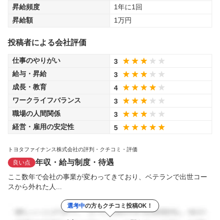
昇給頻度
1年に1回
昇給額
1
万円
投稿者による会社評価
仕事のやりがい
3
給与・昇給
3
成長・教育
4
ワークライフバランス
3
職場の人間関係
3
経営・雇用の安定性
5
トヨタファイナンス株式会社の評判・クチコミ・評価
年収・給与制度・待遇
良い点
ここ数年で会社の事業が変わってきており、ベテランで出世コー
スから外れた人...
選考中
の方もクチコミ投稿OK！