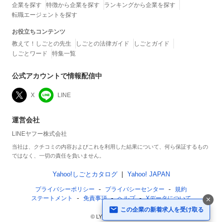
企業を探す
特徴から企業を探す
ランキングから企業を探す
転職エージェントを探す
お役立ちコンテンツ
教えて！しごとの先生
しごとの法律ガイド
しごとガイド
しごとワード
特集一覧
公式アカウントで情報配信中
X
LINE
運営会社
LINEヤフー株式会社
当社は、クチコミの内容およびこれを利用した結果について、何ら保証するもの
ではなく、一切の責任を負いません。
Yahoo!しごとカタログ
Yahoo! JAPAN
プライバシーポリシー
プライバシーセンター
規約
ステートメント
免責事項
ヘルプ
Xデータについて
この企業の新着求人を受け取る
© LY Corporation