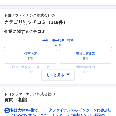
トヨタファイナンス株式会社
の
カテゴリ別クチコミ（
319
件）
企業に関するクチコミ
年収・給与制度・待遇
46
件
仕事内容
職場の雰囲気
37
件
55
件
成長・働きがい・キャリア
退職検討理由
28
件
16
件
もっと見る
ワークライフバランス
女性の活躍・働きやすさ
29
件
36
件
トヨタファイナンス株式会社
の
副業
テレワーク・リモートワーク
質問・相談
8
件
15
件
人事・評価制度
入社理由・入社後ギャップ
私は大学3年生で、トヨタファイナンスの インターンに参加し
27
件
14
件
ているのですが、 まだ、インターンに参加している段階なの