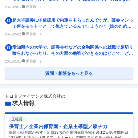
に 27卒の新卒採用...
企業の選考に関するクチコミ
回答数：
2025/09/17
1
中途採用面接・選考
新卒採用面接・選考
超大手証券に中途採用で内定をもらったんですが、証券マンっ
2
件
4
件
て何をモットーとして生きているんでしょうか？ (誰のために
生きてるとか、何をし...
回答数：
2023/05/21
4
愛知県内の大学で、証券会社などの金融関係への就職で足切り
喰らわなかったり、その方面の勉強ができるのはどこで、どの
学部でしょうか？ 愛知...
回答数：
2023/01/15
1
質問・相談をもっと見る
トヨタファイナンス株式会社
の
求人情報
正社員
保育士／企業内保育園・企業主導型／駅チカ
保育士/伏見駅からすぐ定員19名の企業内保育所完全週休2日制/年間休日
121日以上/少ない人数でアットホームな雰囲気です 保育士/正社員/企業