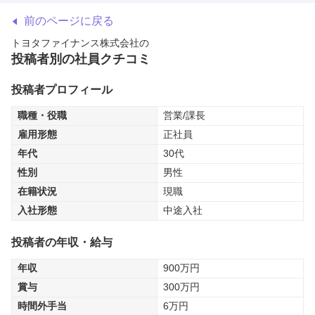
前のページに戻る
トヨタファイナンス株式会社
の
投稿者別の社員クチコミ
投稿者プロフィール
職種・役職
営業/課長
雇用形態
正社員
年代
30代
性別
男性
在籍状況
現職
入社形態
中途入社
投稿者の年収・給与
年収
900
万円
賞与
300
万円
時間外手当
6
万円