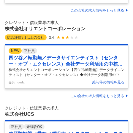
ループ／土日祝休み 【具体的な仕事内容】 ～主にクレジットカード関連
施策や社内DXの推進を担う／三菱UFJグループの安定経営基盤／転勤ナ
この会社の求人情報をもっと見る
シ、完全週休2日制で長期就業を実現可能！～ ■業務内容： 経営企画部
で、主にクレジットカード関連施策や社内DXの推進を担っていただきま
クレジット・信販業界の求人
す。 ◇クレジットカード業務の施策立案・運営 ◇社内DXの推進
…
株式会社オリエントコーポレーション
総合評価
3.1
以上の会社
3.4
NEW
正社員
四ツ谷／転勤無／データサイエンティスト（センタ
ー・オブ・エクセレンス）全社データ利活用の中核部
門
株式会社オリエントコーポレーション 【四ツ谷/転勤無】データサイエン
ティスト（センター・オブ・エクセレンス）◆全社データ利活用の中核
部門 【仕事内容】 【四ツ谷/転勤無】データサイエンティスト（センタ
給与等の情報を見る
提供：doda
ー・オブ・エクセレンス）◆全社データ利活用の中核部門 【具体的な仕
事内容】 【AIの力でビジネスを変革/機械学習・データ分析の経験を活か
し、最先端技術を実務レベルで展開/技術力・企画力・提案力を磨ける環
この会社の求人情報をもっと見る
境】 ■概要： データ・ソリューション部は、社内外の多様なデータを活
用し、収益拡大や業務課題の解決を支援する全社横断型のCoE（Center
クレジット・信販業界の求人
of Excellence）部門です。業務プロセスの改善
…
株式会社UCS
正社員
未経験OK