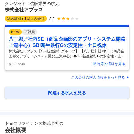
築、運用を担当します。 日々の安定運用を支えるだけでなく、既存のシ
クレジット・信販業界の求人
ステムや業務プロセスを見直し、より安全で効率的に管理できる
…
株式会社アプラス
総合評価
3.1
以上の会社
3.2
NEW
正社員
八丁堀／社内SE（商品企画部のアプリ・システム開発
上流中心）SBI新生銀行Gの安定性・土日祝休
株式会社アプラス【SBI新生銀行グループ】 【八丁堀】社内SE（商品企
画部のアプリ・システム開発上流中心）◆SBI新生銀行Gの安定性・土日
祝休◆ 【仕事内容】 【八丁堀】社内SE（商品企画部のアプリ・システ
給与等の情報を見る
提供：doda
ム開発上流中心）◆SBI新生銀行Gの安定性・土日祝休◆ 【具体的な仕
事内容】 ≪Sier・ベンダー出身者歓迎／緊急作業年数回程度・土日祝
休・所定労働7時間20分／企画・設計メイン／在宅可／充実した福利厚
この会社の求人情報をもっと見る
生＜家賃補助・退職金制度あり＞ 当社の社内商品企画部門から依頼され
たシステムのアプリケーションの保守・開発に係る業務を担当いただき
ます。 キャッシュレス関連の業務に携われる機会も多く、世の中の
…
関連する求人を見る
トヨタファイナンス株式会社
の
会社概要