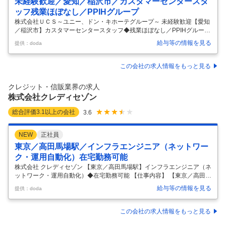
未経験歓迎／愛知／稲沢市／カスタマーセンタースタ
ッフ残業ほぼなし／PPIHグループ
株式会社ＵＣＳ～ユニー、ドン・キホーテグループ～ 未経験歓迎【愛知
／稲沢市】カスタマーセンタースタッフ◆残業ほぼなし／PPIHグループ
【仕事内容】 未経験歓迎【愛知／稲沢市】カスタマーセンタースタッフ
給与等の情報を見る
提供：doda
◆残業ほぼなし／PPIHグループ 【具体的な仕事内容】 ～支払サポー
ト・問い合わせ対応／分析業務／OJT研修／資格支援／チーム連携／残
業ほぼなし～ お客様が安心してキャッシュレスを利用できるよう、支払
この会社の求人情報をもっと見る
方法のご案内から分析・改善企画まで幅広く関われる仕事です。周りと
協力しながら進めるスタイルのため、チームで動くことが好きな方にぴ
クレジット・信販業界の求人
ったり！知識は入社後に身につけられるので、未経験からでも挑戦でき
株式会社クレディセゾン
ます。
…
総合評価
3.1
以上の会社
3.6
NEW
正社員
東京／高田馬場駅／インフラエンジニア（ネットワー
ク・運用自動化）在宅勤務可能
株式会社 クレディセゾン 【東京／高田馬場駅】インフラエンジニア（ネ
ットワーク・運用自動化）◆在宅勤務可能 【仕事内容】 【東京／高田馬
場駅】インフラエンジニア（ネットワーク・運用自動化）◆在宅勤務可
給与等の情報を見る
提供：doda
能 【具体的な仕事内容】 【LAN、WAN、VPN、BGP、DNS、ファイア
ウォールなど、企業ネットワークの設計、構築、運用に関する経験をお
持ちの方へ】 ■ポジションについて このポジションでは、社内で利用す
この会社の求人情報をもっと見る
るネットワーク、クラウド、DNSなど、コーポレートIT基盤の設計と構