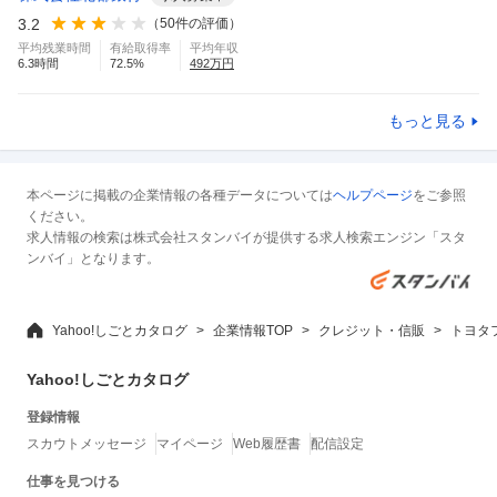
3.2
（
50
件の評価）
平均残業時間
有給取得率
平均年収
6.3
時間
72.5
%
492
万円
もっと見る
本ページに掲載の企業情報の各種データについては
ヘルプページ
をご参照
ください。
求人情報の検索は株式会社スタンバイが提供する求人検索エンジン「スタ
ンバイ」となります。
Yahoo!しごとカタログ
企業情報TOP
クレジット・信販
トヨタ
Yahoo!しごとカタログ
登録情報
スカウトメッセージ
マイページ
Web履歴書
配信設定
仕事を見つける