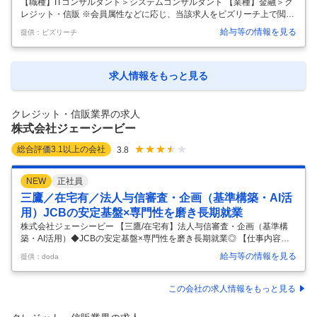
織を変革するSE
【職種】ITコンサルタント＞システムコンサルタント 【業種】金融＞ク
レジット・信販 ※会員属性などに応じ、当該求人をビズリーチ上で閲覧
された際に内容が異なる場合があります 【当社につきまして】 当社はト
給与等の情報を見る
提供：ビズリーチ
ヨタグループの金融分野を担う中核企業として、自動車割賦・クレジッ
トカード事業等の金融・決済サービスを展開しております。 自動車業界
は100年に一度の変革期と言われている昨今の市況を好機ととらえ、ト
ヨタならではの安心・安全な金融サービスの開発・リリースに、スピー
求人情報をもっと見る
ド感をもって挑戦し続けています。 ＜事業例＞ ・自動車販売金融：全国
の販売店(約5,000店舗)の強固なネットワークを活かした質の高い金融
…
クレジット・信販業界の求人
株式会社ジェーシービー
総合評価
3.1
以上の会社
3.8
NEW
正社員
三鷹／在宅有／法人与信審査・企画（基準構築・AI活
用）JCBの安定基盤×専門性を磨き長期就業
株式会社ジェーシービー 【三鷹/在宅有】法人与信審査・企画（基準構
築・AI活用）◆JCBの安定基盤×専門性を磨き長期就業◎ 【仕事内容】
【三鷹/在宅有】法人与信審査・企画（基準構築・AI活用）◆JCBの安定
給与等の情報を見る
提供：doda
基盤×専門性を磨き長期就業◎ 【具体的な仕事内容】 ～銀行出身者・与
信経験者歓迎／自社完結の審査体制のため専門性が磨ける／法人与信の
中核を担い、審査×戦略×AI活用に挑戦／風通しの良い組織／中途入社者
この会社の求人情報をもっと見る
活躍中～ ■採用背景 法人領域の拡大や制度見直しに伴い、企業与信審査
の件数は今後さらに増加が見込まれています。 安定した審査体制を維