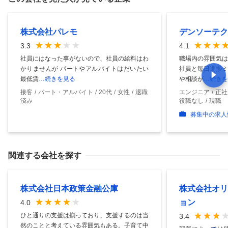
株式会社パレモ
デンソーテク
3.3
4.1
社員にはなった事がないので、社員の給料はわ
職場内の雰囲気は
かりませんが パートやアルバイトはだいたい
社員と毎日進捗ミ
最低賃
…続きを見る
や相談が
…続きを
接客
パート・アルバイト
20代
女性
退職
エンジニア
正社
済み
役職なし
現職
募集中の求人
関連する会社を探す
株式会社日本政策金融公庫
株式会社オリ
ョン
4.0
ひと通りの支援は揃っており、支援するのは当
3.4
然のことと考えている雰囲気もある。子育て中