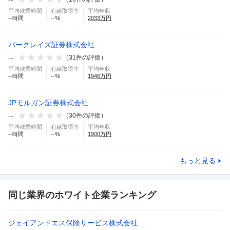
平均残業時間
有給取得率
平均年収
--
時間
--
%
2033
万円
バークレイズ証券株式会社
--
（
31
件の評価）
平均残業時間
有給取得率
平均年収
--
時間
--
%
1946
万円
JPモルガン証券株式会社
--
（
30
件の評価）
平均残業時間
有給取得率
平均年収
--
時間
--
%
1900
万円
もっと見る
同じ業界のホワイト企業ランキング
ジェイアンドエス保険サービス株式会社