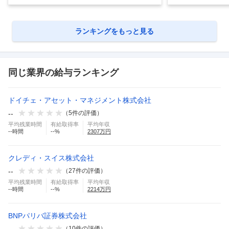
ランキングをもっと見る
同じ業界の給与ランキング
ドイチェ・アセット・マネジメント株式会社
--
（
5
件の評価）
平均残業時間
有給取得率
平均年収
--
時間
--
%
2307
万円
クレディ・スイス株式会社
--
（
27
件の評価）
平均残業時間
有給取得率
平均年収
--
時間
--
%
2214
万円
BNPパリバ証券株式会社
--
（
10
件の評価）