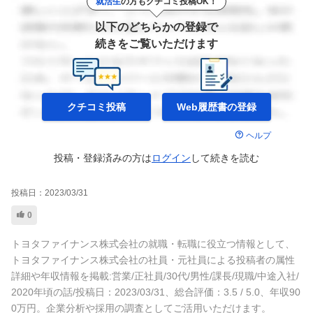
就活生
の方もクチコミ投稿OK！
以下のどちらかの登録で
続きをご覧いただけます
クチコミ投稿
Web履歴書の
登録
ヘルプ
投稿・登録済みの方は
ログイン
して
続きを読む
投稿日：
2023/03/31
0
トヨタファイナンス株式会社の就職・転職に役立つ情報として、
トヨタファイナンス株式会社の社員・元社員による投稿者の属性
詳細や年収情報を掲載:営業/正社員/30代/男性/課長/現職/中途入社/
2020年頃の話/投稿日：2023/03/31、総合評価：3.5 / 5.0、年収90
0万円。企業分析や採用の調査としてご活用いただけます。