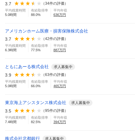
3.7
（
34
件の評価）
平均残業時間
有給取得率
平均年収
5.0
時間
88.0
%
636
万円
アメリカンホーム医療・損害保険株式会社
3.7
（
42
件の評価）
平均残業時間
有給取得率
平均年収
6.3
時間
77.5
%
887
万円
ともにあーる株式会社
求人募集中
3.9
（
63
件の評価）
平均残業時間
有給取得率
平均年収
5.0
時間
66.0
%
465
万円
東京海上アシスタンス株式会社
求人募集中
3.5
（
95
件の評価）
平均残業時間
有給取得率
平均年収
7.4
時間
82.5
%
394
万円
株式会社北都銀行
求人募集中