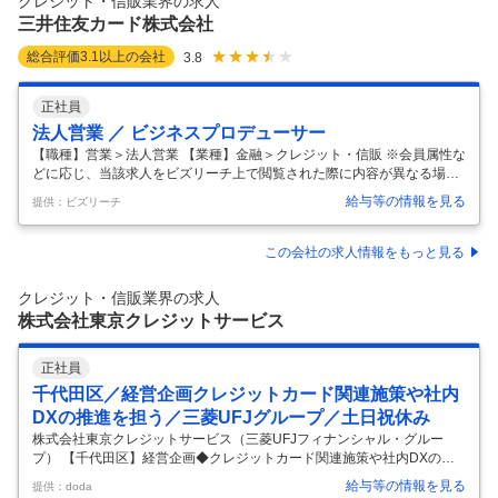
クレジット・信販業界の求人
持・強化していくため、組織体制の強化を目的とした増員採用を行
…
三井住友カード株式会社
総合評価
3.1
以上の会社
3.8
正社員
法人営業 ／ ビジネスプロデューサー
【職種】営業＞法人営業 【業種】金融＞クレジット・信販 ※会員属性な
どに応じ、当該求人をビズリーチ上で閲覧された際に内容が異なる場合
があります 国内最大級のカード会員及び加盟店基盤を持つ三井住友カー
給与等の情報を見る
提供：ビズリーチ
ドにて、当社が保有する膨大なキャッシュレスデータや、26年4月より
連結子会社として新たに設立されるVポイントマーケティング株式会社
が保有するVポイント会員データ等を活用した法人向けマーケティング
この会社の求人情報をもっと見る
支援事業の営業として従事いただきます。 ■ミッション ・当社グループ
が保有する様々なデータアセット、ソリューションを軸に取引先企業の
クレジット・信販業界の求人
課題解決、事業成長に貢献する ・売上目標達成のための担当クライアン
株式会社東京クレジットサービス
ト/領域で
…
正社員
千代田区／経営企画クレジットカード関連施策や社内
DXの推進を担う／三菱UFJグループ／土日祝休み
株式会社東京クレジットサービス（三菱UFJフィナンシャル・グルー
プ） 【千代田区】経営企画◆クレジットカード関連施策や社内DXの推
進を担う／三菱UFJグループ／土日祝休み 【仕事内容】 【千代田区】経
給与等の情報を見る
提供：doda
営企画◆クレジットカード関連施策や社内DXの推進を担う／三菱UFJグ