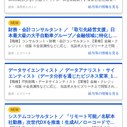
内/駅チカ 名古屋市中区にある小規模園にて 正社員の募集です 伏見駅3
給与等の情報を見る
提供：保育求人ガイド
番出口からすぐの好立地 仕事内容 〇保育業務全般 ・室内遊びの見守り
・お散歩 ・おむつ替え ・食事の介助 等 勤務条件 〇雇用形態 正社員 〇
入職日 即日可 〇出勤日数 月～日曜日のうち週5日 ・完全週休2日制 ・年
NEW
間休日121日以上 ※給食は園の栄養士が調理します。 ※昼休憩は子ども
と離れて1hとります。 すぐに選考に入るわけではないので 是非お気軽
財務・会計コンサルタント ／ 「取引先経営支援」日
にお問い合わせください 給与：月
…
本最大級の大手自動車グループ／金融領域に特化した
プロフェッショナル集団
【職種】コンサルタント＞財務・会計コンサルタント 【業種】金融＞ク
レジット・信販 ※会員属性などに応じ、当該求人をビズリーチ上で閲覧
された際に内容が異なる場合があります 【当社について】 当社は、世界
給与等の情報を見る
提供：ビズリーチ
35以上の国・地域でトップクラスの完成車グループの金融サービスを担
っております。 主に、自動車販売に関する金融事業、クレジットカード
事業等を手掛けております。 自動車メーカー系金融会社という立場か
データサイエンティスト ／ データアナリスト・サイ
ら、グループの持つ技術やネットワークを活用し、既存の金融機関とは
一線を画した先進的な事業モデルを作り出して参りました。 『期待を超
エンティスト（データ分析を通じたビジネス変革_150
える金融サービスで、モビリティ社会の未来とお客様の笑顔を創造しま
0万人の顧客基盤）
【職種】IT技術職＞データサイエンティスト 【業種】金融＞クレジッ
す。』をミ
…
ト・信販 ※会員属性などに応じ、当該求人をビズリーチ上で閲覧された
際に内容が異なる場合があります 【当社につきまして】 当社はトヨタグ
給与等の情報を見る
提供：ビズリーチ
ループの金融分野を担う中核企業として、自動車割賦・クレジットカー
ド事業等の金融・決済サービスを展開しております。 グループの持つ技
術やネットワークを活用し、既存の金融機関とは一線を画した事業モデ
NEW
ルを創り出してまいりました。 ＜事業例＞ ・自動車販売金融事業：全国
の販売会社との強固なネットワークを活かし、質の高い金融サービスを
システムコンサルタント ／ 「リモート可能／名駅本
提供しています。 ・クレジットカード事業：上記販売店および提携企業
社勤務」次世代DXを推進！生成AI／ローコードで組
の獲得チ
…