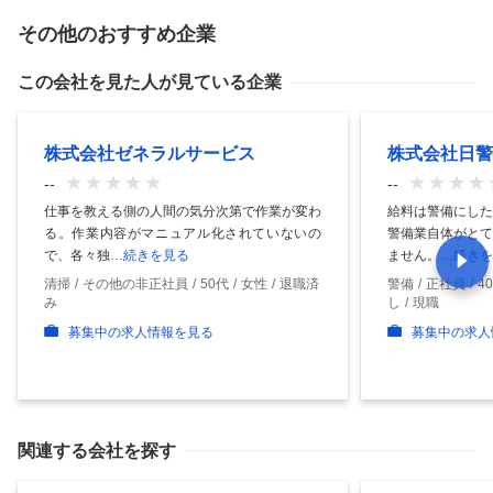
その他のおすすめ企業
この会社を見た人が見ている企業
株式会社ゼネラルサービス
株式会社日警
--
--
仕事を教える側の人間の気分次第で作業が変わ
給料は警備にした
る。作業内容がマニュアル化されていないの
警備業自体がとて
で、各々独
…続きを見る
ません。
…続きを
清掃
その他の非正社員
50代
女性
退職済
警備
正社員
4
み
し
現職
募集中の求人情報を見る
募集中の求人
関連する会社を探す