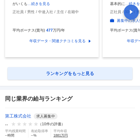
がいくも
…続きを見る
基本的に
…続きを
正社員
男性
中途入社
主任
在籍中
正社員
30代
男
募集中の求人
平均ボーナス(賞与)
477
万円/年
平均ボーナス(賞与
年収データ・関連クチコミを見る
年収デ
ランキングをもっと見る
同じ業界の給与ランキング
第工株式会社
求人募集中
--
（
10
件の評価）
平均残業時間
有給取得率
平均年収
--
時間
--
%
1881
万円