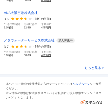
5.5
時間
80.0
%
600
万円
ANA大阪空港株式会社
3.6
（
85
件の評価）
平均残業時間
有給取得率
平均年収
5.0
時間
72.5
%
445
万円
メタウォーターサービス株式会社
求人募集中
3.7
（
39
件の評価）
平均残業時間
有給取得率
平均年収
5.0
時間
68.0
%
492
万円
もっと見る
本ページに掲載の企業情報の各種データについては
ヘルプページ
をご参照
ください。
求人情報の検索は株式会社スタンバイが提供する求人検索エンジン「スタ
ンバイ」となります。