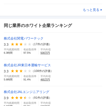
もっと見る
同じ業界のホワイト企業ランキング
株式会社関電パワーテック
3.3
（
17
件の評価）
平均残業時間
有給取得率
平均年収
6.3
時間
97.5
%
508
万円
株式会社JR東日本運輸サービス
3.3
（
108
件の評価）
平均残業時間
有給取得率
平均年収
5.6
時間
91.4
%
465
万円
株式会社JALエンジニアリング
3.9
（
91
件の評価）
平均残業時間
有給取得率
平均年収