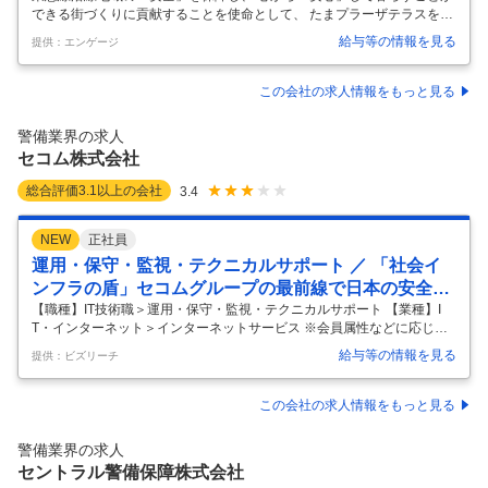
できる街づくりに貢献することを使命として、 たまプラーザテラスを利
用される方の安全・安心づくりをお任せします。 ＜お任せする業務＞ ■
給与等の情報を見る
提供：エンゲージ
防災センターでの監視業務 ■受付業務 ■巡回業務 ■施設内の誘導業務 ■防
犯カメラのチェック ■書類などの事務作業 ＜1日の流れ＞ 9：00 朝礼・
引継・巡回警備 12：00 休憩（1時間） 13：00 立哨・巡回警備 20：00
この会社の求人情報をもっと見る
休憩（1時間） 21：00 防災センター業務 翌1：00 休憩（5時間） 翌6：
00 巡回業務・引継 翌9：00 退勤⇒明け休み ＜実際の対応内容＞ ・警備
警備業界の求人
特化アプリ「
…
セコム株式会社
総合評価
3.1
以上の会社
3.4
NEW
正社員
運用・保守・監視・テクニカルサポート ／ 「社会イ
ンフラの盾」セコムグループの最前線で日本の安全を
守る運用監視リーダー／月残業10h未満・当部署の有
【職種】IT技術職＞運用・保守・監視・テクニカルサポート 【業種】I
T・インターネット＞インターネットサービス ※会員属性などに応じ、
休取得率95％以上／柔軟なキャリアパスでITの専門家
当該求人をビズリーチ上で閲覧された際に内容が異なる場合があります
へ
給与等の情報を見る
提供：ビズリーチ
【社会インフラの盾】 セコムグループの最前線で日本の安全を守る運用
監視リーダー｜月残業10h未満・当部署の有休取得率95%以上｜柔軟な
キャリアパスでITの専門家へ 【私たちのミッション：日本の「当たり
この会社の求人情報をもっと見る
前」を24時間守り抜く】 社会全体のDXが加速する今、サイバー攻撃は
日々巧妙化し、企業の存続、ひいては社会インフラそのものを脅かして
警備業界の求人
います。 私たちの使命は、その脅威の最前線に立つ「盾」として、お客
セントラル警備保障株式会社
様
…