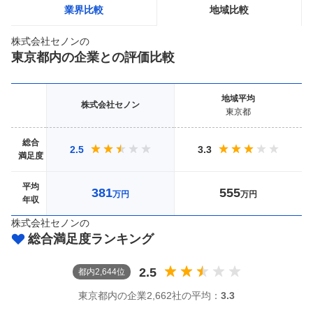
業界比較
地域比較
株式会社セノン
の
東京都
内の企業との評価比較
地域
平均
株式会社セノン
東京都
総合
2.5
3.3
満足度
平均
381
555
万円
万円
年収
株式会社セノン
の
総合満足度ランキング
2.5
都
内
2,644
位
東京都
内の企業
2,662社
の平均：
3.3