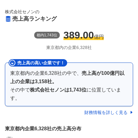
株式会社セノン
の
売上高ランキング
389.00
都
内
1,743
位
億円
東京都
内の企業
6,328
社
売上高の高い企業です！
東京都内
の企業
6,328
社の中で、
売上高が
100億円以
上
の企業は
3,158
社。
その中で
株式会社セノン
は
1,743
位
に位置していま
す。
財務情報を詳しく見る
東京都内企業
6,328社
の売上高分布