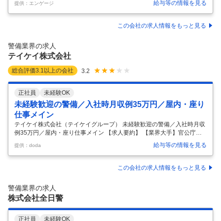
給与等の情報を見る
提供：エンゲージ
ながら進める仕事です。 そして将来的には、 現場をまとめるリーダーと
しての役割も担っていただきます。 【入社後】 ・現金を機械に投入 ・
金額確認（自動計数） ・釣銭準備 ・現金袋の仕分け・運搬（※一部あ
この会社の求人情報をもっと見る
り） 【将来的には】 ・作業の進捗管理 ・スタッフへの指示出し ・新人
教育 ・チーム全体の業務管理 現場を支える“監督的ポジション”へステッ
警備業界の求人
プアップ可能 ■この仕事の特徴 ・接客なし（対お客様対応なし
…
テイケイ株式会社
総合評価
3.1
以上の会社
3.2
正社員
未経験OK
未経験歓迎の警備／入社時月収例35万円／屋内・座り
仕事メイン
テイケイ株式会社（テイケイグループ） 未経験歓迎の警備／入社時月収
例35万円／屋内・座り仕事メイン 【求人要約】 【業界大手】官公庁～
民間まで400以上の契約先あり 【高待遇】月収30万円以上も可・入社祝
給与等の情報を見る
提供：doda
金＋手当充実 【好環境】週3日勤務からOK＆土日休みも可能です！ もう
若くない、未経験だから…も大丈夫。 屋内・座り仕事中心の施設警備
で、安心・安定。 テイケイは、まもなく創業50周年。 施設警備から交
この会社の求人情報をもっと見る
通警備、現金輸送、海上警備まで幅広く展開し、官公庁や都庁案件も数
多く手がけてきました。 今回募集する施設警備は、屋外の業務がほとん
警備業界の求人
どなく巡回以外はモニター監視などの座り仕事がメイン。身体への負担
株式会社全日警
…
正社員
未経験OK