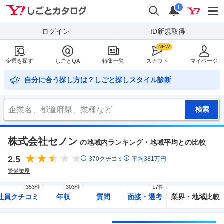
Yahoo!しごとカタログ
検索
通知
i
ログイン
ID新規取得
企業を探す
しごとQA
特集一覧
スカウト
マイページ
自分に合う探し方は？しごと探しスタイル診断
株式会社セノン
の地域内ランキング・地域平均との比較
2.5
370
クチコミ
平均
381
万円
警備業界
353件
303件
17件
社員クチコミ
年収
質問
面接・選考
業界・地域比較