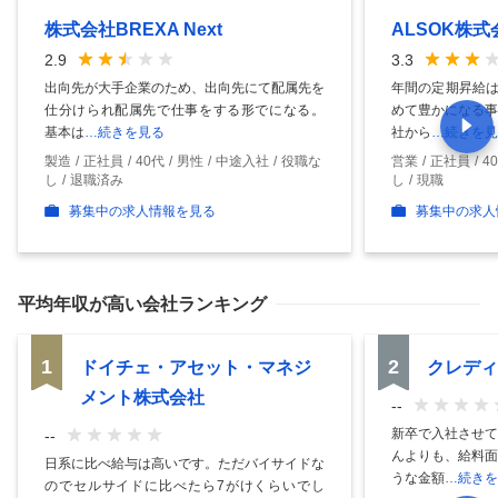
株式会社BREXA Next
ALSOK株式
2.9
3.3
出向先が大手企業のため、出向先にて配属先を
年間の定期昇給は
仕分けられ配属先で仕事をする形でになる。
めて豊かになる事
基本は
…続きを見る
社から
…続きを見
製造
正社員
40代
男性
中途入社
役職な
営業
正社員
4
し
退職済み
し
現職
募集中の求人情報を見る
募集中の求人
平均年収
が高い会社ランキング
1
2
ドイチェ・アセット・マネジ
クレディ
メント株式会社
--
新卒で入社させて
--
んよりも、給料面
日系に比べ給与は高いです。ただバイサイドな
うな金額
…続きを
のでセルサイドに比べたら7がけくらいでし