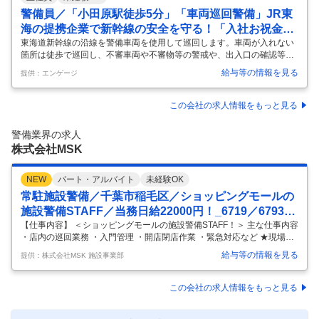
警備員／「小田原駅徒歩5分」「車両巡回警備」JR東
海の提携企業で新幹線の安全を守る！「入社お祝金10
万円」
東海道新幹線の沿線を警備車両を使用して巡回します。車両が入れない
箇所は徒歩で巡回し、不審車両や不審物等の警戒や、出入口の確認等を
行います。 業務は二人一組で行い、研修も約１カ月行いますので、警備
給与等の情報を見る
提供：エンゲージ
業が未経験の方もご安心ください。 ／ 20代～40代の方が活躍中！ JR東
海提携企業！新幹線の安全を守る仕事！ ＼ ＜入社後の研修＞ まずは座
学メインの研修で、警備関連の法律や心構え、事故発生時の対処法、救
この会社の求人情報をもっと見る
命措置などを学んでもらいます。 その後、配属先にて実地研修を行いま
すので、業務内容だけでなく、シフト勤務にも体を慣らすことができま
警備業界の求人
す。 ＜通勤は職場へ直行・直帰＞ パトロール隊事務所への直行直帰とな
株式会社MSK
る
…
NEW
パート・アルバイト
未経験OK
常駐施設警備／千葉市稲毛区／ショッピングモールの
施設警備STAFF／当務日給22000円！_6719／67932_
A
【仕事内容】 ＜ショッピングモールの施設警備STAFF！＞ 主な仕事内容
・店内の巡回業務 ・入門管理 ・開店閉店作業 ・緊急対応など ★現場が
終了しても近隣エリアに案件多数！ お住まいを考慮した勤務地をご案内
給与等の情報を見る
提供：株式会社MSK 施設事業部
するため、長く安定して働けます◎ ＜未経験でも安心の手厚い研修から
START！＞ 「警備員って何をするの…？」 知識や経験がなくても始め
られるのが警備員です！ 未経験者でも安心の法定研修があります！ 誰で
この会社の求人情報をもっと見る
もしっかり稼げて安定収入GET☆ 研修期間：30,600円/3日間 【給与】
日給22,000円 【給与詳細】 日給：22,000円 ■交通費規定内支給 掲載企