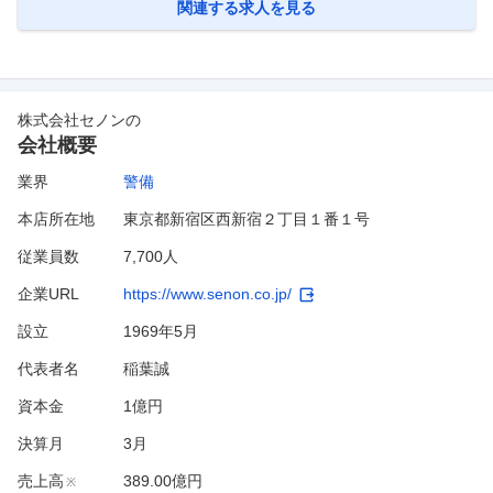
業名：株式会社第二章 提供
…
関連する求人を見る
株式会社セノン
の
会社概要
業界
警備
本店所在地
東京都新宿区西新宿２丁目１番１号
従業員数
7,700人
企業URL
https://www.senon.co.jp/
設立
1969年5月
代表者名
稲葉誠
資本金
1億円
決算月
3
月
売上高
389.00億円
※