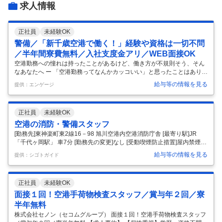
求人情報
正社員
未経験OK
警備／「新千歳空港で働く！」経験や資格は一切不問
／半年間寮費無料／入社支度金アリ／WEB面接OK
空港勤務への憧れは持ったことがあるけど、働き方が不規則そう、そん
なあなたへ ー 「空港勤務ってなんかカッコいい」と思ったことはありま
せんか？ 「でも休みが少ないし、働き方も不規則で大変そう」と思った
給与等の情報を見る
提供：エンゲージ
ことはありませんか？ 「専門的な知識も必要そうで未経験では難しいの
では」と思ったことはありませんか？ ＼3～4日勤務で1～2日のお休
み！／ 当社はこの勤務の仕方が基本なので、先の予定も組みやすいのが
正社員
未経験OK
ウレシイ！ ＼寮費半年無料で送迎もアリ！／ 空港近くに7畳の社員寮を
ご用意。基本的に寮から空港へ送迎もあるので、出退勤はラクチン！ ＼
空港の消防・警備スタッフ
夜勤はないので体への負担も少ない！／ シフトは遅くても、22：00で
[勤務先]東神楽町東2線16－98 旭川空港内空港消防庁舎 [最寄り駅]JR
終
…
「千代ヶ岡駅」 車7分 [勤務先の変更]なし [受動喫煙防止措置]屋内禁煙
[期間の定め]なし [仕事内容]航空機災害に伴う消火・救難活動、航空機の
給与等の情報を見る
提供：シゴトガイド
監視業務、消防車両の維持管理、空港制限区域の警備、空港内の巡回警
備業務。 [資格]普通自動車免許（マニュアル車）、大型自動車免許あれ
ば尚可 [求める人物像]未経験者応募OK ＜以下のような方も応援します＞
正社員
未経験OK
・体を動かすことが好き ・チームで協力するのが好き ・指示を素直に実
行できる ・訓練をコツコツ積み重ねられる ・緊張感のある環境でも冷静
面接１回！空港手荷物検査スタッフ／賞与年２回／寮
に動ける ・ルールや規律を守るこ
…
半年無料
株式会社セノン（セコムグループ） 面接１回！空港手荷物検査スタッフ