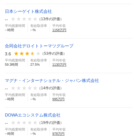
日本シーゲイト株式会社
--
（
13
件の評価）
平均残業時間
有給取得率
平均年収
--
時間
--
%
1158
万円
合同会社デロイトトーマツグループ
3.6
（
53
件の評価）
平均残業時間
有給取得率
平均年収
59.3
時間
27.5
%
1130
万円
マグナ・インターナショナル・ジャパン株式会社
--
（
14
件の評価）
平均残業時間
有給取得率
平均年収
--
時間
--
%
995
万円
DOWAエコシステム株式会社
--
（
19
件の評価）
平均残業時間
有給取得率
平均年収
--
時間
--
%
978
万円