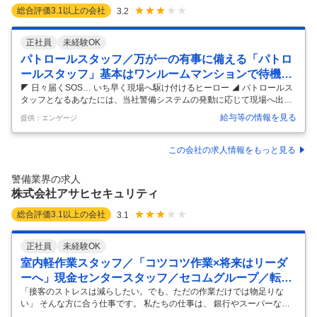
総合評価
3.1
以上の会社
3.2
正社員
未経験OK
パトロールスタッフ／万が一の有事に備える「パトロ
ールスタッフ」基本はワンルームマンションで待機／
20代～30代活躍中！
◤ 日々届くSOS… いち早く現場へ駆け付けるヒーロー ◢ パトロールス
タッフとなるあなたには、当社警備システムの発動に応じて現場へ出動
いただきます。目指すのは、お客様の安全・現場の確認。不審者の確保
給与等の情報を見る
提供：エンゲージ
ではありません。 具体的には… ■異常発生時の緊急出動 ■定期巡回・点
検業務 ■障害対応 など ★出動命令や報告書の作成は全てiPadで対応しま
す。防犯システムや社内システムの知識は適宜覚えていきましょう。 ◤
この会社の求人情報をもっと見る
待機所でのひと時… リラックスしてお過ごしください ◢ 警備システム
が発動しない間、あなたには当社がご用意したワンルームマンションの
警備業界の求人
待機所（シャワー・ベッド完備）で過ごしていただきます。常
…
株式会社アサヒセキュリティ
総合評価
3.1
以上の会社
3.1
正社員
未経験OK
室内軽作業スタッフ／「コツコツ作業×将来はリーダ
ーへ」現金センタースタッフ／セコムグループ／転勤
なし／名古屋
「接客のストレスは減らしたい。でも、ただの作業だけでは物足りな
い」 そんな方に合う仕事です。 私たちの仕事は、 銀行やスーパーなど
から回収された現金を扱う仕事。 接客はありませんが、 チームで協力し