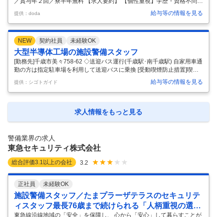
／賞与年２回／寮半年無料 【求人要約】 【個性重視】学歴・資格不問／
20代～60代まで活躍 【レア度◎】空港に欠かせない手荷物検査場のス
給与等の情報を見る
提供：doda
タッフ 【未経験歓迎】将来的に人事・事務などにも挑戦できる 【仕事内
容】 【研修充実＆フォローも万全】飛行機搭乗時の手荷物検査・ボディ
チェックなどの保安業務をお任せします 【具体的な仕事内容】 【POIN
NEW
契約社員
未経験OK
T】 ◎ホスピタリティが活きる仕事 空港を訪れる外国の方や、旅行前の
お客さまとのコミュニケーションはきっとやりがいにつながるはず！ ◎
大型半導体工場の施設警備スタッフ
研修中も、研修後も先輩がしっかりサポート！ 面倒見がよく
…
[勤務先]千歳市美々758-62 ◇送迎バス運行(千歳駅･南千歳駅) 自家用車通
勤の方は指定駐車場を利用して送迎バスに乗換 [受動喫煙防止措置]喫煙
所あり [期間の定め]なし [勤務開始日]9〜10月からスタート予定 （相談に
給与等の情報を見る
提供：シゴトガイド
応じます。） [仕事内容]手荷物検査､施設巡回､モニター監視業務など ※
男女ともに活躍中｡ 女性隊員には女性客･女性従業員への手荷物検査､ボ
ディチェック､女子トイレ点検などをお任せしています｡ [募集の背景]株
式会社セノンは空港警備を筆頭に、施設警備や機械警備、イベント警備
求人情報をもっと見る
などで多くの実績と信頼を重ねるセキュリティ企業。今回は、国家プロ
ジェクトでもある重要な施設「ラピダス
…
警備業界の求人
東急セキュリティ株式会社
総合評価
3.1
以上の会社
3.2
正社員
未経験OK
施設警備スタッフ／たまプラーザテラスのセキュリテ
ィスタッフ最長76歳まで続けられる「人柄重視の選考
です／」
東急線沿線地域の「安全」を保障し、 心から「安心」して暮らすことが