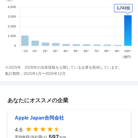
1,743位
※
2025
年、
2026
年の決算情報を公開している企業を取得しています。
集計期間：
2025
年
1
月〜
2026
年
12
月
あなたにオススメの企業
Apple Japan合同会社
4.6
597
平均年収(当社調べ)