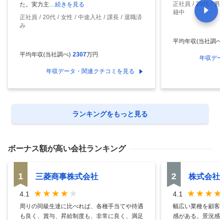
正社員
20代
男
た。実力主
…続きを見る
籍中
正社員
20代
女性
中途入社
課長
退職済
み
平均年収(当社調べ
平均年収(当社調べ)
2307
万円
年収デ
年収データ・関連クチコミを見る
ランキングをもっと見る
ボーナス額
が高い会社ランキング
1
2
三菱商事株式会社
株式会社
4.1
4.1
周りの同級生達に比べれば、各種手当てや待遇
幅広い業種を顧客
も良く、賞与、昇給制度も、非常に良く、満足
感がある。景況感