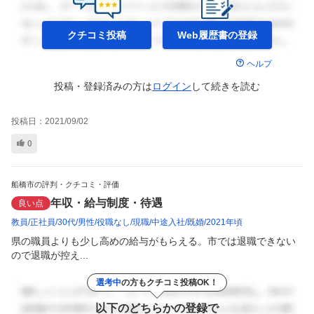
クチコミ投稿
Web履歴書の
登録
ヘルプ
投稿・登録済みの方は
ログイン
して
続きを読む
投稿日：
2021/09/02
0
船橋市の評判・クチコミ・評価
年収・給与制度・待遇
良い点
教員
正社員
30代
男性
役職なし
現職
中途入社
既婚
2021年頃
県の職員よりも少し高めの給与がもらえる。市では退職できない
ので退職が控え...
選考中
の方もクチコミ投稿OK！
以下のどちらかの登録で