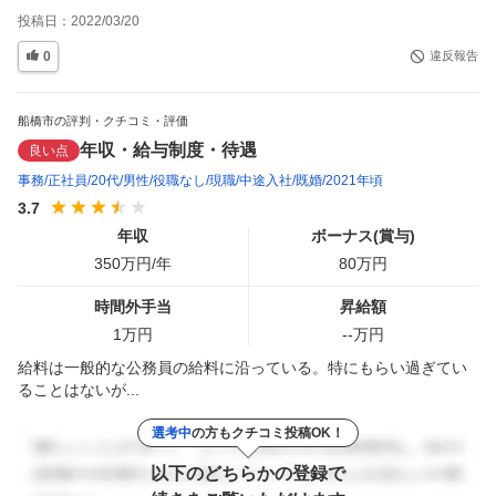
投稿日：
2022/03/20
0
違反報告
船橋市の評判・クチコミ・評価
年収・給与制度・待遇
良い点
事務
正社員
20代
男性
役職なし
現職
中途入社
既婚
2021年頃
3.7
年収
ボーナス(賞与)
350
万円/年
80
万円
時間外手当
昇給額
1
万円
--
万円
給料は一般的な公務員の給料に沿っている。特にもらい過ぎてい
ることはないが...
選考中
の方もクチコミ投稿OK！
以下のどちらかの登録で