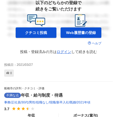
以下のどちらかの登録で
続きをご覧いただけます
クチコミ投稿
Web履歴書の
登録
ヘルプ
投稿・登録済みの方は
ログイン
して
続きを読む
投稿日：
2021/03/27
0
船橋市の評判・クチコミ・評価
年収・給与制度・待遇
不満な点
事務
正社員
30代
男性
役職なし
現職
新卒入社
既婚
2021年頃
3.7
年収
ボーナス(賞与)