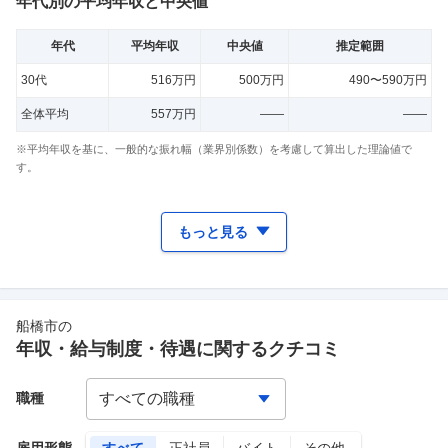
年代別の平均年収と中央値
年代
平均年収
中央値
推定範囲
30代
516万円
500万円
490〜590万円
全体平均
557万円
——
——
※平均年収を基に、一般的な振れ幅（業界別係数）を考慮して算出した理論値で
す。
もっと見る
船橋市
の
年収・給与制度・待遇に関するクチコミ
職種