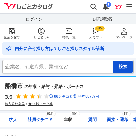
Yahoo!しごとカタログ
検索
通知
i
ログイン
ID新規取得
企業を探す
しごとQA
特集一覧
スカウト
マイページ
自分に合う探し方は？しごと探しスタイル診断
船橋市
の年収・給与・昇給・ボーナス
3.9
96
クチコミ
平均
557
万円
地方公務業界
3.0以上の企業
91件
40件
5件
求人
社員クチコミ
年収
質問
面接・選考