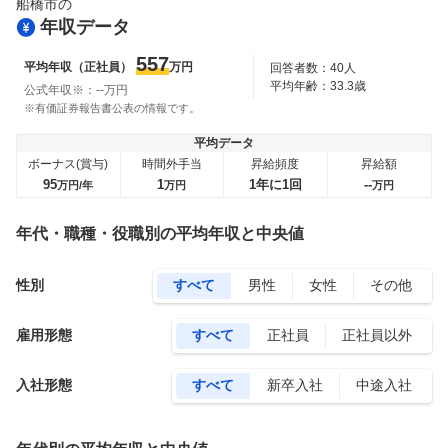
船橋市
の
年収データ
557
平均年収（正社員）
万円
回答者数：
40
人
平均年齢：
33.3
歳
公式年収※：
--
万円
※有価証券報告書公表の情報です。
平均データ
ボーナス(賞与)
時間外手当
昇給頻度
昇給額
95
1
1年に1回
--
万円/年
万円
万円
年代・職種・役職別の平均年収と中央値
性別
すべて
男性
女性
その他
雇用形態
すべて
正社員
正社員以外
入社形態
すべて
新卒入社
中途入社