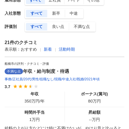
雇用形態
すべて
正社員
バイト
その他
入社形態
すべて
新卒
中途
評価別
すべて
良い点
不満な点
21
件のクチコミ
表示順：
おすすめ
新着
活動時期
船橋市の評判・クチコミ・評価
年収・給与制度・待遇
不満な点
事務
正社員
20代
男性
役職なし
現職
中途入社
既婚
2021年頃
3.7
年収
ボーナス(賞与)
350
万円/年
80
万円
時間外手当
昇給額
1
万円
--
万円
給料の上がり方などには特に不満はないが、やはり昔と比べると