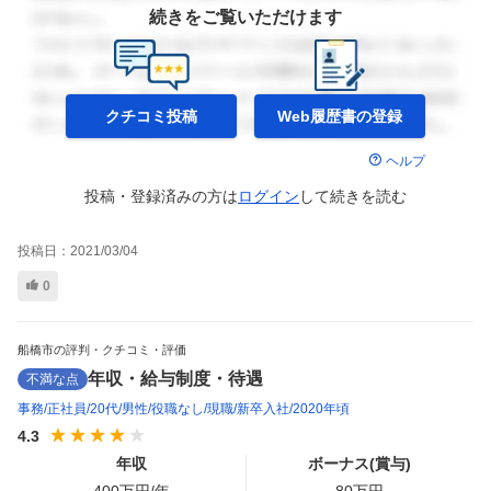
続きをご覧いただけます
クチコミ投稿
Web履歴書の
登録
ヘルプ
投稿・登録済みの方は
ログイン
して
続きを読む
投稿日：
2021/03/04
0
船橋市の評判・クチコミ・評価
年収・給与制度・待遇
不満な点
事務
正社員
20代
男性
役職なし
現職
新卒入社
2020年頃
4.3
年収
ボーナス(賞与)