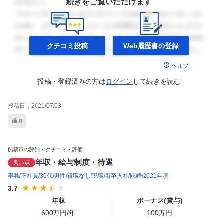
続きをご覧いただけます
クチコミ投稿
Web履歴書の
登録
ヘルプ
投稿・登録済みの方は
ログイン
して
続きを読む
投稿日：
2021/07/03
0
船橋市の評判・クチコミ・評価
年収・給与制度・待遇
良い点
事務
正社員
30代
男性
役職なし
現職
新卒入社
既婚
2021年頃
3.7
年収
ボーナス(賞与)
600
万円/年
100
万円