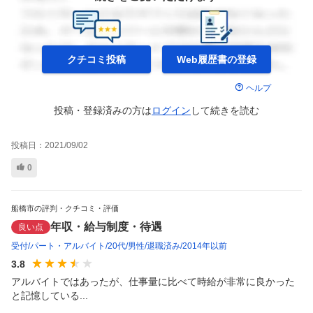
クチコミ投稿
Web履歴書の
登録
ヘルプ
投稿・登録済みの方は
ログイン
して
続きを読む
投稿日：
2021/09/02
0
船橋市の評判・クチコミ・評価
年収・給与制度・待遇
良い点
受付
パート・アルバイト
20代
男性
退職済み
2014年以前
3.8
アルバイトではあったが、仕事量に比べて時給が非常に良かった
と記憶している...