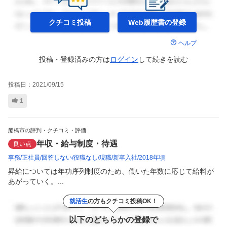
クチコミ投稿
Web履歴書の
登録
ヘルプ
投稿・登録済みの方は
ログイン
して
続きを読む
投稿日：
2021/09/15
1
船橋市の評判・クチコミ・評価
年収・給与制度・待遇
良い点
事務
正社員
回答しない
役職なし
現職
新卒入社
2018年頃
昇給については年功序列制度のため、働いた年数に応じて給料が
あがっていく。...
就活生
の方もクチコミ投稿OK！
以下のどちらかの登録で