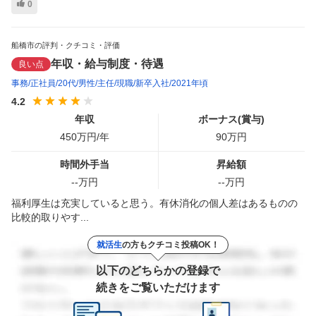
0
船橋市の評判・クチコミ・評価
年収・給与制度・待遇
良い点
事務
正社員
20代
男性
主任
現職
新卒入社
2021年頃
4.2
年収
ボーナス(賞与)
450
万円/年
90
万円
時間外手当
昇給額
--
万円
--
万円
福利厚生は充実していると思う。有休消化の個人差はあるものの
比較的取りやす...
就活生
の方もクチコミ投稿OK！
以下のどちらかの登録で
続きをご覧いただけます