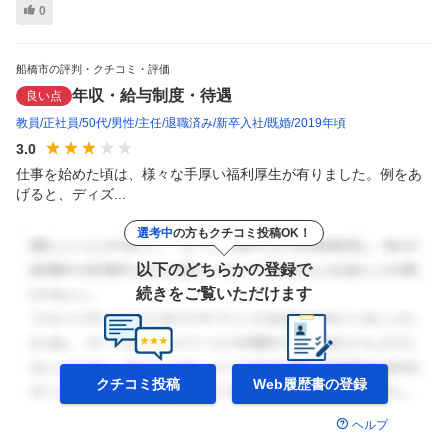
0
船橋市の評判・クチコミ・評価
年収・給与制度・待遇
良い点
教員
正社員
50代
男性
主任
退職済み
新卒入社
既婚
2019年頃
3.0
仕事を始めた頃は、様々な手厚い福利厚生が有りました。例をあ
げると、ディズ...
選考中
の方もクチコミ投稿OK！
以下のどちらかの登録で
続きをご覧いただけます
クチコミ投稿
Web履歴書の
登録
ヘルプ