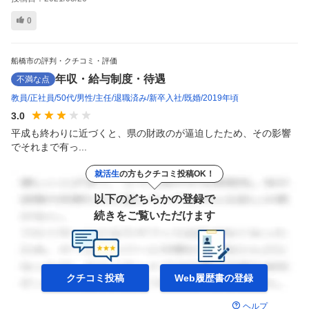
0
船橋市の評判・クチコミ・評価
年収・給与制度・待遇
不満な点
教員
正社員
50代
男性
主任
退職済み
新卒入社
既婚
2019年頃
3.0
平成も終わりに近づくと、県の財政のが逼迫したため、その影響
でそれまで有っ...
就活生
の方もクチコミ投稿OK！
以下のどちらかの登録で
続きをご覧いただけます
クチコミ投稿
Web履歴書の
登録
ヘルプ