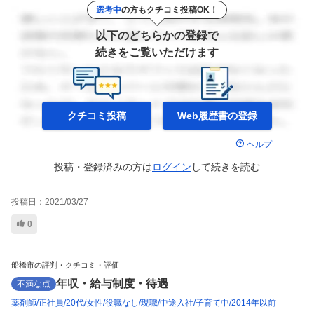
選考中
の方もクチコミ投稿OK！
以下のどちらかの登録で
続きをご覧いただけます
クチコミ投稿
Web履歴書の
登録
ヘルプ
投稿・登録済みの方は
ログイン
して
続きを読む
投稿日：
2021/03/27
0
船橋市の評判・クチコミ・評価
年収・給与制度・待遇
不満な点
薬剤師
正社員
20代
女性
役職なし
現職
中途入社
子育て中
2014年以前