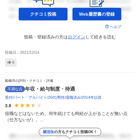
クチコミ投稿
Web履歴書の
登録
ヘルプ
投稿・登録済みの方は
ログイン
して
続きを読む
投稿日：
2021/12/14
0
船橋市の評判・クチコミ・評価
年収・給与制度・待遇
不満な点
受付
パート・アルバイト
20代
男性
退職済み
2014年以前
3.8
役職などはないため、何年続けても時給が上がることが無い点
（仕方ないが）。...
就活生
の方もクチコミ投稿OK！