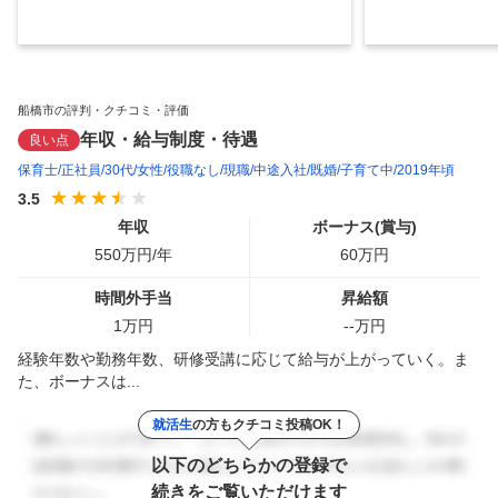
船橋市の評判・クチコミ・評価
年収・給与制度・待遇
良い点
保育士
正社員
30代
女性
役職なし
現職
中途入社
既婚
子育て中
2019年頃
3.5
年収
ボーナス(賞与)
550
万円/年
60
万円
時間外手当
昇給額
1
万円
--
万円
経験年数や勤務年数、研修受講に応じて給与が上がっていく。ま
た、ボーナスは...
就活生
の方もクチコミ投稿OK！
以下のどちらかの登録で
続きをご覧いただけます