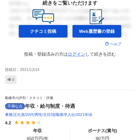
続きをご覧いただけます
クチコミ投稿
Web履歴書の
登録
ヘルプ
投稿・登録済みの方は
ログイン
して
続きを読む
投稿日：
2021/12/14
0
船橋市の評判・クチコミ・評価
年収・給与制度・待遇
不満な点
事務
正社員
20代
男性
主任
現職
新卒入社
2021年頃
4.2
年収
ボーナス(賞与)
450
万円/年
90
万円