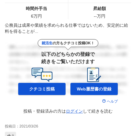
時間外手当
昇給額
6
万円
--
万円
公務員は成果や業績を求められる仕事ではないため、安定的に給
料を得ることが...
就活生
の方もクチコミ投稿OK！
以下のどちらかの登録で
続きをご覧いただけます
クチコミ投稿
Web履歴書の
登録
ヘルプ
投稿・登録済みの方は
ログイン
して
続きを読む
投稿日：
2021/03/26