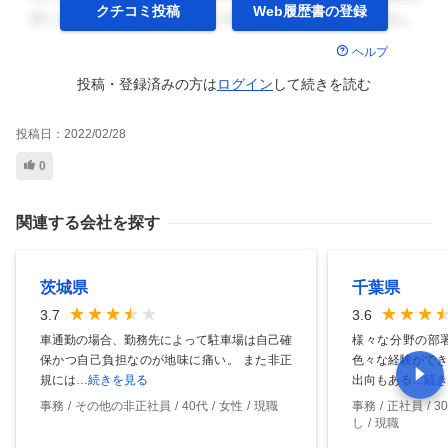
クチコミ投稿
Web履歴書の
登録
ヘルプ
投稿・登録済みの方は
ログイン
して
続きを読む
投稿日：
2022/02/28
0
関連する会社を探す
茨城県
千葉県
3.7
3.6
車通勤の場合、勤務先によって駐車場は自己確
様々な分野の部
保かつ自己負担なのが地味に痛い。 また非正
色々な経験ができ
規には
…続きを見る
出向もある
…続き
事務
その他の非正社員
40代
女性
現職
事務
正社員
3
し
現職