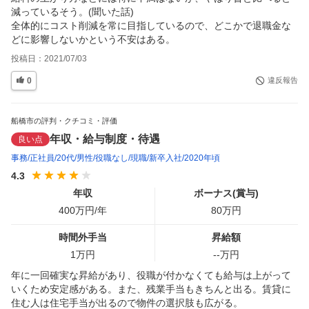
減っているそう。(聞いた話)

全体的にコスト削減を常に目指しているので、どこかで退職金な
どに影響しないかという不安はある。
投稿日：
2021/07/03
0
違反報告
船橋市の評判・クチコミ・評価
年収・給与制度・待遇
良い点
事務
正社員
20代
男性
役職なし
現職
新卒入社
2020年頃
4.3
年収
ボーナス(賞与)
400
万円/年
80
万円
時間外手当
昇給額
1
万円
--
万円
年に一回確実な昇給があり、役職が付かなくても給与は上がって
いくため安定感がある。また、残業手当もきちんと出る。賃貸に
住む人は住宅手当が出るので物件の選択肢も広がる。