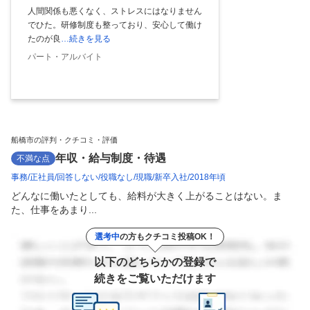
人間関係も悪くなく、ストレスにはなりません
でひた。研修制度も整っており、安心して働け
たのが良
…続きを見る
パート・アルバイト
船橋市の評判・クチコミ・評価
年収・給与制度・待遇
不満な点
事務
正社員
回答しない
役職なし
現職
新卒入社
2018年頃
どんなに働いたとしても、給料が大きく上がることはない。ま
た、仕事をあまり...
選考中
の方もクチコミ投稿OK！
以下のどちらかの登録で
続きをご覧いただけます