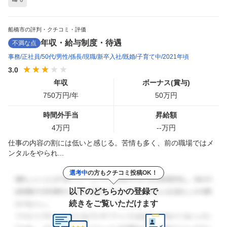
0
船橋市の評判・クチコミ・評価
年収・給与制度・待遇
不満な点
事務
正社員
50代
男性
係長
現職
新卒入社
既婚
子育て中
2021年頃
3.0
年収
ボーナス(賞与)
750
万円/年
50
万円
時間外手当
昇給額
4
万円
--
万円
仕事の内容の割には低いと感じる。苦情も多く、前の職場ではメ
ンタルをやられ...
選考中
の方もクチコミ投稿OK！
以下のどちらかの登録で
続きをご覧いただけます