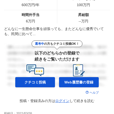
600
万円/年
100
万円
時間外手当
昇給額
6
万円
--
万円
どんなに一生懸命仕事を頑張っても、またどんなに優秀でいて
も、民間に比べて...
選考中
の方もクチコミ投稿OK！
以下のどちらかの登録で
続きをご覧いただけます
クチコミ投稿
Web履歴書の
登録
ヘルプ
投稿・登録済みの方は
ログイン
して
続きを読む
投稿日：
2021/03/26