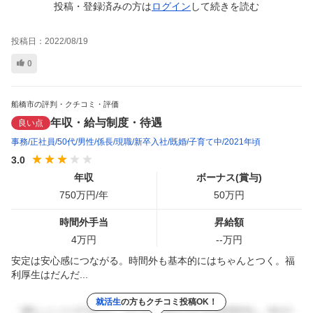
投稿・登録済みの方は
ログイン
して
続きを読む
投稿日：
2022/08/19
0
船橋市の評判・クチコミ・評価
年収・給与制度・待遇
良い点
事務
正社員
50代
男性
係長
現職
新卒入社
既婚
子育て中
2021年頃
3.0
年収
ボーナス(賞与)
750
万円/年
50
万円
時間外手当
昇給額
4
万円
--
万円
安定は安心感につながる。時間外も基本的にはちゃんとつく。福
利厚生はだんだ...
就活生
の方もクチコミ投稿OK！