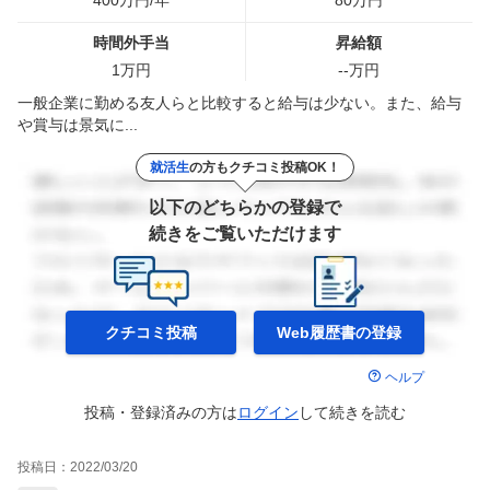
400
万円/年
80
万円
時間外手当
昇給額
1
万円
--
万円
一般企業に勤める友人らと比較すると給与は少ない。また、給与
や賞与は景気に...
就活生
の方もクチコミ投稿OK！
以下のどちらかの登録で
続きをご覧いただけます
クチコミ投稿
Web履歴書の
登録
ヘルプ
投稿・登録済みの方は
ログイン
して
続きを読む
投稿日：
2022/03/20