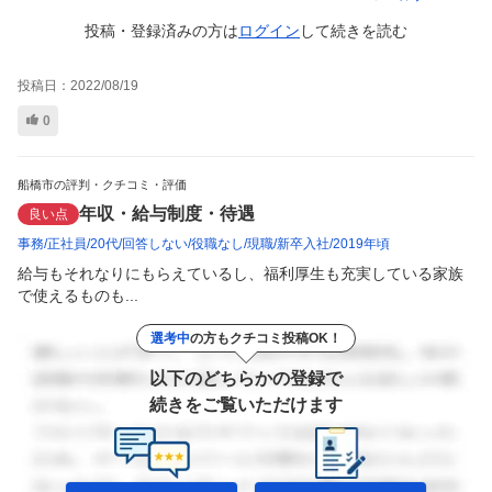
投稿・登録済みの方は
ログイン
して
続きを読む
投稿日：
2022/08/19
0
船橋市の評判・クチコミ・評価
年収・給与制度・待遇
良い点
事務
正社員
20代
回答しない
役職なし
現職
新卒入社
2019年頃
給与もそれなりにもらえているし、福利厚生も充実している家族
で使えるものも...
選考中
の方もクチコミ投稿OK！
以下のどちらかの登録で
続きをご覧いただけます