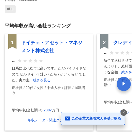
0
平均年収
が高い会社ランキング
1
2
ドイチェ・アセット・マネジ
クレディ
メント株式会社
--
新卒で入社させて
--
んよりも、給料面
日系に比べ給与は高いです。ただバイサイドな
うな金額
…続きを
のでセルサイドに比べたら7がけくらいでし
正社員
20代
男
た。実力主
…続きを見る
籍中
正社員
20代
女性
中途入社
課長
退職済
み
平均年収(当社調べ
平均年収(当社調べ)
2307
万円
年収デ
この企業の新着求人を受け取る
年収データ・関連クチコミを見る