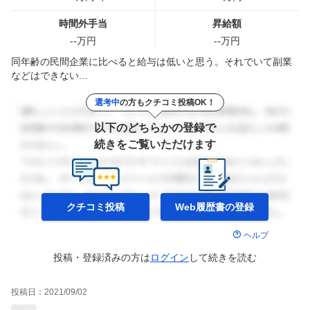
時間外手当
昇給額
--
万円
--
万円
同年齢の民間企業に比べると給与は低いと思う。それでいて副業
などはできない...
選考中
の方もクチコミ投稿OK！
以下のどちらかの登録で
続きをご覧いただけます
クチコミ投稿
Web履歴書の
登録
ヘルプ
投稿・登録済みの方は
ログイン
して
続きを読む
投稿日：
2021/09/02