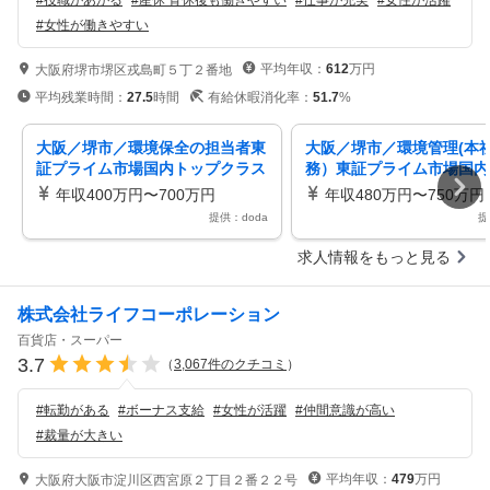
#
役職があがる
#
産休 育休後も働きやすい
#
仕事が充実
#
女性が活躍
#
女性が働きやすい
平均年収：
612
万円
大阪府堺市堺区戎島町５丁２番地
平均残業時間：
27.5
時間
有給休暇消化率：
51.7
%
大阪／堺市／環境保全の担当者東
大阪／堺市／環境管理(本
証プライム市場国内トップクラス
務）東証プライム市場国内
シェア製品年休121日
クラスシェア製品年休121
年収400万円〜700万円
年収480万円〜750万円
提供：doda
提
求人情報をもっと見る
株式会社ライフコーポレーション
百貨店・スーパー
3.7
（
3,067
件のクチコミ
）
#
転勤がある
#
ボーナス支給
#
女性が活躍
#
仲間意識が高い
#
裁量が大きい
平均年収：
479
万円
大阪府大阪市淀川区西宮原２丁目２番２２号