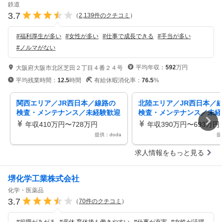
鉄道
3.7
（
2,139
件のクチコミ
）
#
福利厚生が多い
#
女性が多い
#
仕事で成長できる
#
手当が多い
#
ノルマがない
平均年収：
592
万円
大阪府大阪市北区芝田２丁目４番２４号
平均残業時間：
12.5
時間
有給休暇消化率：
76.5
%
関西エリア／JR西日本／線路の
北陸エリア／JR西日本／
検査・メンテナンス／未経験歓迎
検査・メンテナンス／未経
鉄道インフラに携わる！／残業月
鉄道インフラに携わる！／
年収410万円〜728万円
年収390万円〜693万円
15h
15h
提供：doda
提
求人情報をもっと見る
堺化学工業株式会社
化学・医薬品
3.7
（
70
件のクチコミ
）