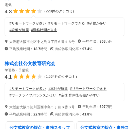
電気
4.3
（
228
件のクチコミ
）
#
リモートワークが多い
#
リモートワークできる
#
研修が多い
#
設備が綺麗
#
勤務時間が自由
平均年収：
803
万円
大阪府大阪市北区中之島３丁目６番１６号
平均残業時間：
18.7
時間
有給休暇消化率：
97.4
%
株式会社公文教育研究会
学習塾・予備校
4.1
（
1,564
件のクチコミ
）
#
リモートワークが多い
#
本社が綺麗
#
リモートワークできる
#
ワークライフバランスがよい
#
産休 育休後も働きやすい
平均年収：
607
万円
大阪府大阪市淀川区西中島５丁目６番６号
平均残業時間：
22.9
時間
有給休暇消化率：
41.8
%
公文式教室の採点・事務スタッフ
公文式教室の採点・事務ス