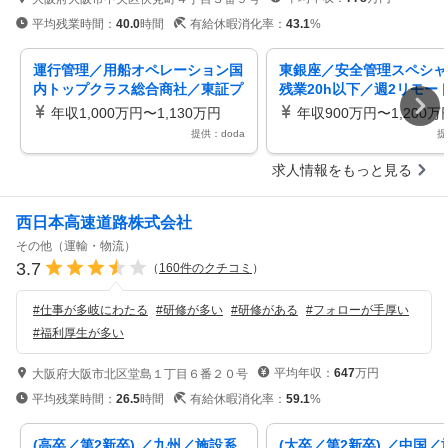
平均残業時間：
40.0
時間
有給休暇消化率：
43.1
%
運行管理／用船オペレーション国
東銀座／安全管理スペシャ
内トップクラス総合商社／東証プ
残業20h以下／週2リモー
ライム上場
ライム上場Ｇの安全体制構
年収1,000万円〜1,130万円
年収900万円〜1,200万
う
提供：doda
提
求人情報をもっと見る
西日本高速道路株式会社
その他（運輸・物流）
3.7
（
160
件のクチコミ
）
#
仕事が多岐にわたる
#
研修が多い
#
研修がある
#
フォローが手厚い
#
福利厚生が多い
平均年収：
647
万円
大阪府大阪市北区堂島１丁目６番２０号
平均残業時間：
26.5
時間
有給休暇消化率：
59.1
%
(高卒／第2新卒) ／九州／施設系
(大卒／第2新卒) ／中国／