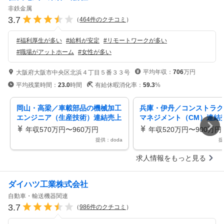
非鉄金属
3.7
（
464
件のクチコミ
）
#
福利厚生が多い
#
給料が安定
#
リモートワークが多い
#
職場がアットホーム
#
女性が多い
平均年収：
706
万円
大阪府大阪市中央区北浜４丁目５番３３号
平均残業時間：
23.0
時間
有給休暇消化率：
59.3
%
岡山・高梁／車載部品の機械加工
兵庫・伊丹／コンストラク
エンジニア（生産技術）連結売上
マネジメント（CM）連結
5兆円超えメーカー
円超えメーカー／年休120
年収570万円〜960万円
年収520万円〜900万円
提供：doda
提
求人情報をもっと見る
ダイハツ工業株式会社
自動車・輸送機器関連
3.7
（
986
件のクチコミ
）