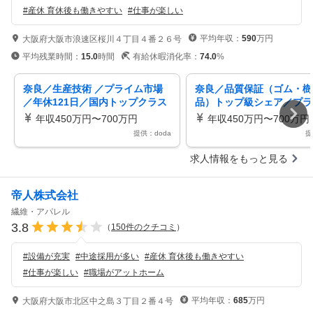
#
産休 育休後も働きやすい
#
仕事が楽しい
平均年収：
590
万円
大阪府大阪市浪速区桜川４丁目４番２６号
平均残業時間：
15.0
時間
有給休暇消化率：
74.0
%
奈良／生産技術 ／プライム市場
奈良／品質保証（ゴム・樹
／年休121日／国内トップクラス
品）トップ級シェア／プラ
シェア／130年の歴史
場メーカー年休121日
年収450万円〜700万円
年収450万円〜700万円
提供：doda
提
求人情報をもっと見る
帝人株式会社
繊維・アパレル
3.8
（
150
件のクチコミ
）
#
設備が充実
#
中途採用が多い
#
産休 育休後も働きやすい
#
仕事が楽しい
#
職場がアットホーム
平均年収：
685
万円
大阪府大阪市北区中之島３丁目２番４号