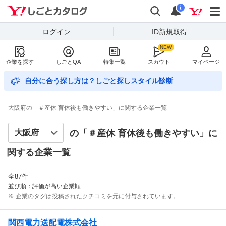
Yahoo!しごとカタログ
検索
通知数
i
ログイン
ID新規取得
企業を探す
しごとQA
特集一覧
スカウト
マイページ
自分に合う探し方は？しごと探しスタイル診断
大阪府の「＃産休 育休後も働きやすい」に関する企業一覧
の「＃
産休 育休後も働きやすい
」に
関する企業一覧
全
87
件
並び順：評価が高い企業順
※ 企業のタグは投稿されたクチコミを元に付与されています。
関西電力送配電株式会社