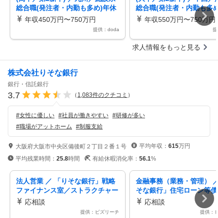
総合職(発注者・内勤も多め)年休
総合職(発注者・内勤も多め
130日／中途の定着率ほぼ100%
130日／中途の定着率ほぼ1
年収450万円〜750万円
年収550万円〜750万円
提供：doda
提
求人情報をもっと見る
株式会社りそな銀行
銀行・信託銀行
3.7
（
1,083
件のクチコミ
）
#
女性に優しい
#
社員が働きやすい
#
研修が多い
#
職場がアットホーム
#
制服支給
平均年収：
615
万円
大阪府大阪市中央区備後町２丁目２番１号
平均残業時間：
25.8
時間
有給休暇消化率：
56.1
%
法人営業 ／ 「りそな銀行」戦略
金融事務（業務・管理） ／
ファイナンス室／ストラクチャー
そな銀行」住宅ローン等債
ドファイナンス業務（フロント業
担当（大阪）
応相談
応相談
務）／未経験者歓迎
提供：ビズリーチ
提供：