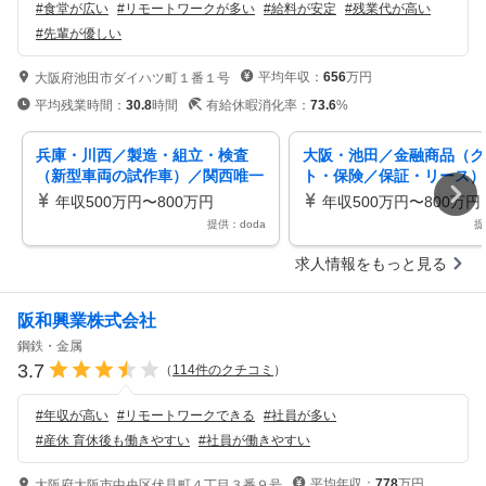
#
食堂が広い
#
リモートワークが多い
#
給料が安定
#
残業代が高い
#
先輩が優しい
平均年収：
656
万円
大阪府池田市ダイハツ町１番１号
平均残業時間：
30.8
時間
有給休暇消化率：
73.6
%
兵庫・川西／製造・組立・検査
大阪・池田／金融商品（ク
（新型車両の試作車）／関西唯一
ト・保険／保証・リース）
の完成車メーカー／軽自動車国内
るバリューチェーン構築
年収500万円〜800万円
年収500万円〜800万円
トップ級
提供：doda
提
求人情報をもっと見る
阪和興業株式会社
鋼鉄・金属
3.7
（
114
件のクチコミ
）
#
年収が高い
#
リモートワークできる
#
社員が多い
#
産休 育休後も働きやすい
#
社員が働きやすい
平均年収：
778
万円
大阪府大阪市中央区伏見町４丁目３番９号