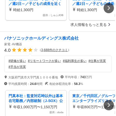
／週2日～／子どもの成長を近く
／週2日～／子どもの成長
で見守れるお仕事／くもんの採
で見守れるお仕事／くもん
時給1,300円
時給1,300円
点・事務スタッフ／週2日×1日3
点・事務スタッフ／週2日×
提供：しゅふJOB
時間～OK交通費規定支給・昇給
時間～OK交通費規定支給
あり服装自由・シフト応相談
あり服装自由・シフト応相
求人情報をもっと見る
パナソニックホールディングス株式会社
家電･AV機器
4.0
（
3,688
件のクチコミ
）
#
研修が多い
#
リモートワークが多い
#
福利厚生が多い
#
仕事が充実
#
手当が充実
平均年収：
743
万円
大阪府門真市大字門真１００６番地
平均残業時間：
24.6
時間
有給休暇消化率：
58.3
%
門真本社：監査対応時以外は基本
東京／千代田区／グループ
在宅勤務／内部統制（J-SOX）公
エンタープライズリスクマ
認会計士資格・英語力を活かす
ント推進 リモート・フレ
年収1,000万円〜1,150万円
年収800万円〜1,200万
有
提供：doda