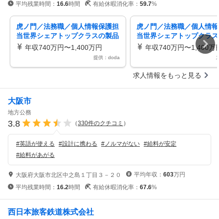
平均残業時間：
16.6
時間
有給休暇消化率：
59.7
%
虎ノ門／法務職／個人情報保護担
虎ノ門／法務職／個人情報
当世界シェアトップクラスの製品
当世界シェアトップクラス
多数／プライム上場／在宅勤務可
多数／プライム上場／在宅
年収740万円〜1,400万円
年収740万円〜1,400万
提供：doda
求人情報をもっと見る
大阪市
地方公務
3.8
（
330
件のクチコミ
）
#
英語が使える
#
設計に携わる
#
ノルマがない
#
給料が安定
#
給料があがる
平均年収：
603
万円
大阪府大阪市北区中之島１丁目３－２０
平均残業時間：
16.2
時間
有給休暇消化率：
67.6
%
西日本旅客鉄道株式会社