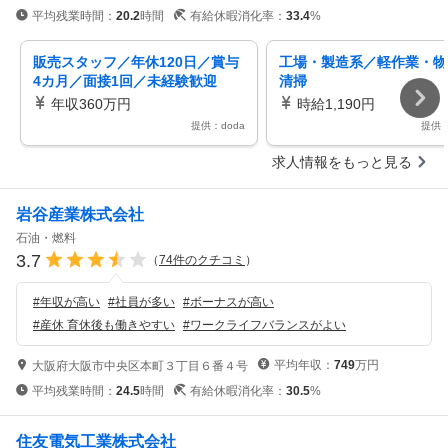
平均残業時間：
20.2
時間
有給休暇消化率：
33.4
%
販売スタッフ／年休120日／賞与
工場・製造系／軽作業・物
4カ月／面接1回／未経験歓迎
清掃
年収360万円
時給1,190円
提供：doda
提供
求人情報をもっと見る
岩谷産業株式会社
石油・燃料
3.7
（
74
件のクチコミ
）
#
年収が高い
#
社員が多い
#
ボーナスが高い
#
産休 育休後も働きやすい
#
ワークライフバランスがよい
平均年収：
749
万円
大阪府大阪市中央区本町３丁目６番４号
平均残業時間：
24.5
時間
有給休暇消化率：
30.5
%
住友電気工業株式会社