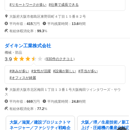
#
リモートワークが多い
#
仕事で成長できる
大阪府大阪市都島区東野田町４丁目１５番８２号
平均年収：
415
万円
平均残業時間：
13.6
時間
有給休暇消化率：
99.3
%
ダイキン工業株式会社
機械・部品
3.9
（
930
件のクチコミ
）
#
休みが多い
#
女性が活躍
#
設備が新しい
#
手当が多い
#
オフィスが綺麗
大阪府大阪市北区梅田１丁目１３番１号大阪梅田ツインタワーズ・サウ
ス
平均年収：
669
万円
平均残業時間：
24.8
時間
有給休暇消化率：
77.2
%
大阪／滋賀／建設プロジェクトマ
大阪／堺／生産技術／新工
ネージャー／ファシリティ戦略企
上げ・圧縮機の量産化対応