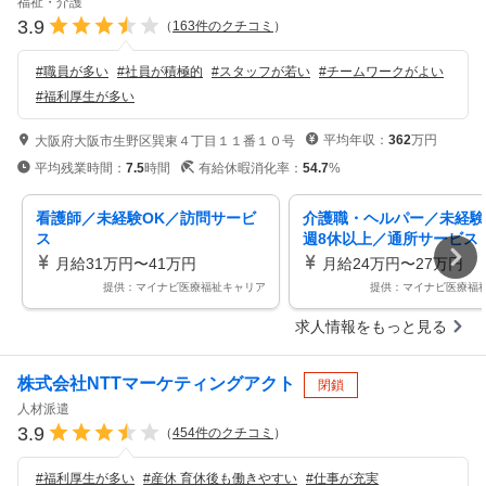
福祉・介護
3.9
（
163
件のクチコミ
）
#
職員が多い
#
社員が積極的
#
スタッフが若い
#
チームワークがよい
#
福利厚生が多い
平均年収：
362
万円
大阪府大阪市生野区巽東４丁目１１番１０号
平均残業時間：
7.5
時間
有給休暇消化率：
54.7
%
看護師／未経験OK／訪問サービ
介護職・ヘルパー／未経験
ス
週8休以上／通所サービス
月給31万円〜41万円
月給24万円〜27万円
提供：マイナビ医療福祉キャリア
提供：マイナビ医療福
求人情報をもっと見る
株式会社NTTマーケティングアクト
閉鎖
人材派遣
3.9
（
454
件のクチコミ
）
#
福利厚生が多い
#
産休 育休後も働きやすい
#
仕事が充実