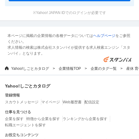
※Yahoo! JAPAN IDでのログインが必要です
本ページに掲載の企業情報の各種データについては
ヘルプページ
をご参照
ください。
求人情報の検索は株式会社スタンバイが提供する求人検索エンジン「スタ
ンバイ」となります。
Yahoo!しごとカタログ
企業情報TOP
企業のタグ一覧
産休 
Yahoo!しごとカタログ
登録情報
スカウトメッセージ
マイページ
Web履歴書
配信設定
仕事を見つける
企業を探す
特徴から企業を探す
ランキングから企業を探す
転職エージェントを探す
お役立ちコンテンツ