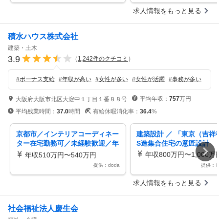
求人情報をもっと見る
積水ハウス株式会社
建築・土木
3.9
（
1,242
件のクチコミ
）
#
ボーナス支給
#
年収が高い
#
女性が多い
#
女性が活躍
#
事務が多い
平均年収：
757
万円
大阪府大阪市北区大淀中１丁目１番８８号
平均残業時間：
37.0
時間
有給休暇消化率：
36.4
%
京都市／インテリアコーディネー
建築設計 ／ 「東京（吉祥
ター在宅勤務可／未経験歓迎／年
S造集合住宅の意匠設計
休１２９日／残業１０ｈ／福利厚
年収800万円〜1,000万
年収510万円〜540万円
生充実
提供：doda
提供：
求人情報をもっと見る
社会福祉法人慶生会