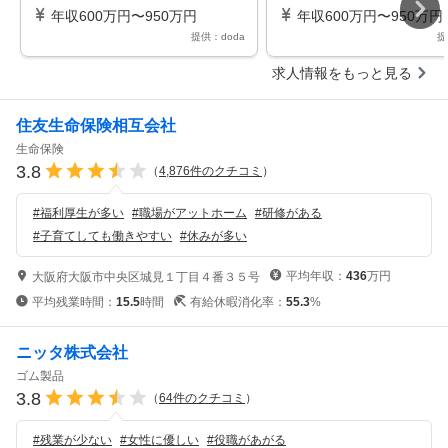
画／国内外工場・拠点／空調世界
産拠点のローカル人材育成
年収600万円〜950万円
年収600万円〜950万円
トップ
献
提供：doda
提
求人情報をもっと見る
住友生命保険相互会社
生命保険
3.8
（
4,876
件のクチコミ
）
#
福利厚生が多い
#
職場がアットホーム
#
研修がある
#
子育てしても働きやすい
#
休みが多い
平均年収：
436
万円
大阪府大阪市中央区城見１丁目４番３５号
平均残業時間：
15.5
時間
有給休暇消化率：
55.3
%
ニッタ株式会社
ゴム製品
3.8
（
64
件のクチコミ
）
#
残業が少ない
#
女性に優しい
#
役職があがる