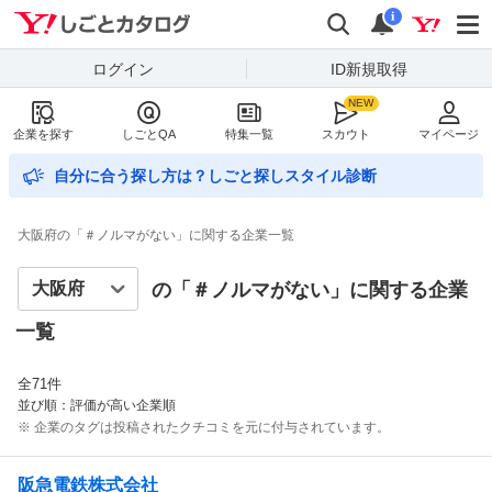
Yahoo!しごとカタログ
検索
通知数
i
ログイン
ID新規取得
企業を探す
しごとQA
特集一覧
スカウト
マイページ
自分に合う探し方は？しごと探しスタイル診断
大阪府の「＃ノルマがない」に関する企業一覧
の「＃
ノルマがない
」に関する企業
一覧
全
71
件
並び順：評価が高い企業順
※ 企業のタグは投稿されたクチコミを元に付与されています。
阪急電鉄株式会社