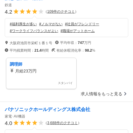
鉄道
4.2
（
109
件のクチコミ
）
#
福利厚生が多い
#
ノルマがない
#
社員がフレンドリー
#
ワークライフバランスがよい
#
職場がアットホーム
平均年収：
747
万円
大阪府池田市栄町１番１号
平均残業時間：
21.4
時間
有給休暇消化率：
98.2
%
調理師
月給23万円
スタンバイ
求人情報をもっと見る
パナソニックホールディングス株式会社
家電･AV機器
4.0
（
3,688
件のクチコミ
）