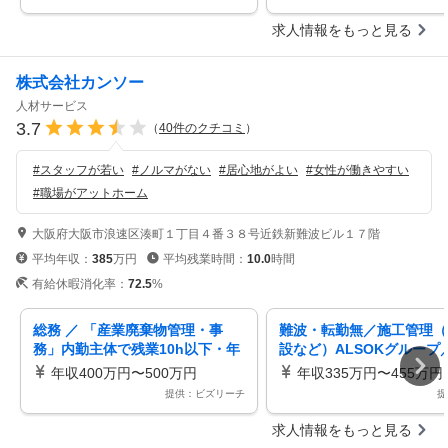
求人情報をもっと見る
株式会社カンソー
人材サービス
3.7
（
40
件のクチコミ
）
#
スタッフが若い
#
ノルマがない
#
居心地がよい
#
女性が働きやすい
#
職場がアットホーム
大阪府大阪市浪速区湊町１丁目４番３８号近鉄新難波ビル１７階
平均年収：
385
万円
平均残業時間：
10.0
時間
有給休暇消化率：
72.5
%
総務 ／ 「産業廃棄物管理・事
難波・転勤無／施工管理（
務」内勤主体で残業10h以下・年
設など）ALSOKグループ
休120日／ALSOKグループの安
20・残業20ｈ／大規模案
年収400万円〜500万円
年収335万円〜455万円
定基盤／営業経験が活きる業務管
提供：ビズリーチ
提
理
求人情報をもっと見る