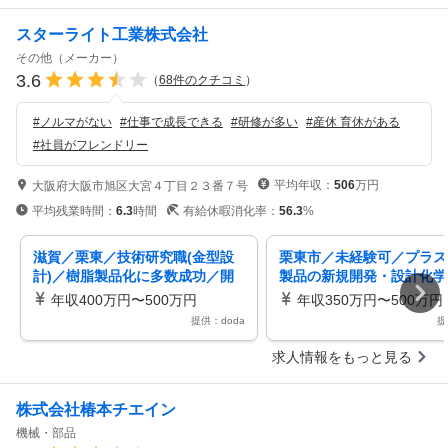
スターライト工業株式会社
その他（メーカー）
3.6
（
68
件のクチコミ
）
#
ノルマがない
#
仕事で成長できる
#
研修が多い
#
産休 育休がある
#
社員がフレンドリー
平均年収：
506
万円
大阪府大阪市旭区大宮４丁目２３番７号
平均残業時間：
6.3
時間
有給休暇消化率：
56.3
%
滋賀／栗東／技術研究職(金型設
栗東市／未経験可／プラス
計)／樹脂製品化に多数成功／開
製品の新規開発・設計化学
発力に強み／年間休日122日
を活かす／世界初の樹脂製
年収400万円〜500万円
年収350万円〜500万円
成功
提供：doda
提
求人情報をもっと見る
株式会社椿本チエイン
機械・部品