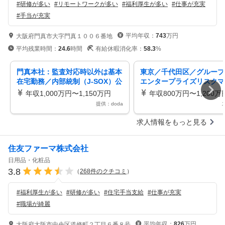
#
研修が多い
#
リモートワークが多い
#
福利厚生が多い
#
仕事が充実
#
手当が充実
平均年収：
743
万円
大阪府門真市大字門真１００６番地
平均残業時間：
24.6
時間
有給休暇消化率：
58.3
%
門真本社：監査対応時以外は基本
東京／千代田区／グループ
在宅勤務／内部統制（J-SOX）公
エンタープライズリスクマ
認会計士資格・英語力を活かす
ント推進 リモート・フレ
年収1,000万円〜1,150万円
年収800万円〜1,200万
有
提供：doda
求人情報をもっと見る
住友ファーマ株式会社
日用品・化粧品
3.8
（
268
件のクチコミ
）
#
福利厚生が多い
#
研修が多い
#
住宅手当支給
#
仕事が充実
#
職場が綺麗
平均年収：
826
万円
大阪府大阪市中央区道修町２丁目６番８号