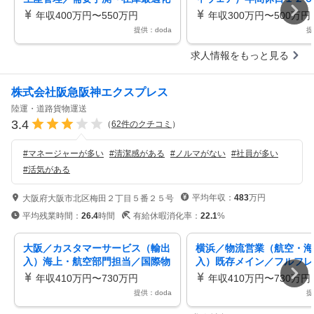
まで一貫年休129日・福利厚生充
ート制度有上場Ｇ
年収400万円〜550万円
年収300万円〜500万円
実
提供：doda
提
求人情報をもっと見る
株式会社阪急阪神エクスプレス
陸運・道路貨物運送
3.4
（
62
件のクチコミ
）
#
マネージャーが多い
#
清潔感がある
#
ノルマがない
#
社員が多い
#
活気がある
平均年収：
483
万円
大阪府大阪市北区梅田２丁目５番２５号
平均残業時間：
26.4
時間
有給休暇消化率：
22.1
%
大阪／カスタマーサービス（輸出
横浜／物流営業（航空・海
入）海上・航空部門担当／国際物
入）既存メイン／フルフレ
流のパイオニア／阪急阪神グルー
／国際物流のパイオニア／
年収410万円〜730万円
年収410万円〜730万円
プ
神GP
提供：doda
提