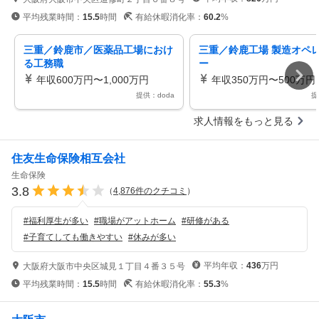
平均残業時間：
15.5
時間
有給休暇消化率：
60.2
%
三重／鈴鹿市／医薬品工場におけ
三重／鈴鹿工場 製造オペ
る工務職
ー
年収600万円〜1,000万円
年収350万円〜500万円
提供：doda
提
求人情報をもっと見る
住友生命保険相互会社
生命保険
3.8
（
4,876
件のクチコミ
）
#
福利厚生が多い
#
職場がアットホーム
#
研修がある
#
子育てしても働きやすい
#
休みが多い
平均年収：
436
万円
大阪府大阪市中央区城見１丁目４番３５号
平均残業時間：
15.5
時間
有給休暇消化率：
55.3
%