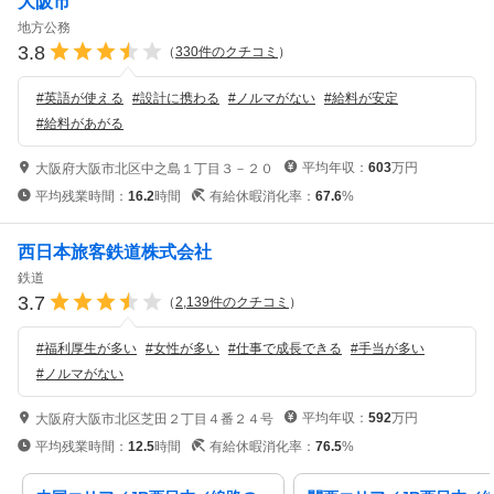
大阪市
地方公務
3.8
（
330
件のクチコミ
）
#
英語が使える
#
設計に携わる
#
ノルマがない
#
給料が安定
#
給料があがる
平均年収：
603
万円
大阪府大阪市北区中之島１丁目３－２０
平均残業時間：
16.2
時間
有給休暇消化率：
67.6
%
西日本旅客鉄道株式会社
鉄道
3.7
（
2,139
件のクチコミ
）
#
福利厚生が多い
#
女性が多い
#
仕事で成長できる
#
手当が多い
#
ノルマがない
平均年収：
592
万円
大阪府大阪市北区芝田２丁目４番２４号
平均残業時間：
12.5
時間
有給休暇消化率：
76.5
%