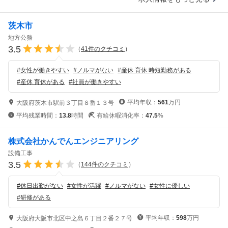
茨木市
地方公務
3.5
（
41
件のクチコミ
）
#
女性が働きやすい
#
ノルマがない
#
産休 育休 時短勤務がある
#
産休 育休がある
#
社員が働きやすい
平均年収：
561
万円
大阪府茨木市駅前３丁目８番１３号
平均残業時間：
13.8
時間
有給休暇消化率：
47.5
%
株式会社かんでんエンジニアリング
設備工事
3.5
（
144
件のクチコミ
）
#
休日出勤がない
#
女性が活躍
#
ノルマがない
#
女性に優しい
#
研修がある
平均年収：
598
万円
大阪府大阪市北区中之島６丁目２番２７号