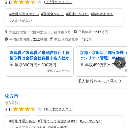
3.6
（
205
件のクチコミ
）
#
社員が働きやすい
#
退職金がある
#
風通しがよい
#
給料があがる
#
ノルマがない
平均年収：
615
万円
大阪府大阪市北区中之島３丁目３番３号
平均残業時間：
21.1
時間
有給休暇消化率：
48.6
%
製造職／製造職／未経験歓迎！資
京都・京田辺／施設管理（
格取得は全額会社負担中途入社か
ァシリティ管理）年休120
ら部長になった実績も！
／残業20H以下／東証プラ
年収390万円〜500万円
年収450万円〜750万円
場
提供：エンゲージ
提
求人情報をもっと見る
枚方市
地方公務
3.6
（
102
件のクチコミ
）
#
特別休暇がある
#
子育てしても働きやすい
#
ノルマがない
#
キャリアアップできる
#
給料が安定