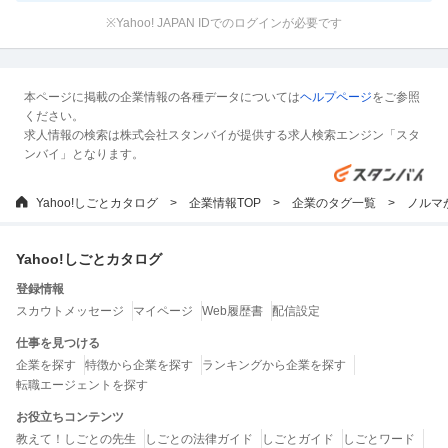
※Yahoo! JAPAN IDでのログインが必要です
本ページに掲載の企業情報の各種データについては
ヘルプページ
をご参照
ください。
求人情報の検索は株式会社スタンバイが提供する求人検索エンジン「スタ
ンバイ」となります。
Yahoo!しごとカタログ
企業情報TOP
企業のタグ一覧
ノルマ
Yahoo!しごとカタログ
登録情報
スカウトメッセージ
マイページ
Web履歴書
配信設定
仕事を見つける
企業を探す
特徴から企業を探す
ランキングから企業を探す
転職エージェントを探す
お役立ちコンテンツ
教えて！しごとの先生
しごとの法律ガイド
しごとガイド
しごとワード