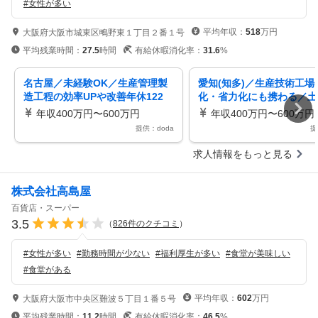
#
女性が多い
平均年収：
518
万円
大阪府大阪市城東区鴫野東１丁目２番１号
平均残業時間：
27.5
時間
有給休暇消化率：
31.6
%
名古屋／未経験OK／生産管理製
愛知(知多)／生産技術工場
造工程の効率UPや改善年休122
化・省力化にも携わる／土
日・土日祝／東証プライム上場
／福利厚生充実
年収400万円〜600万円
年収400万円〜600万円
提供：doda
提
求人情報をもっと見る
株式会社高島屋
百貨店・スーパー
3.5
（
826
件のクチコミ
）
#
女性が多い
#
勤務時間が少ない
#
福利厚生が多い
#
食堂が美味しい
#
食堂がある
平均年収：
602
万円
大阪府大阪市中央区難波５丁目１番５号
平均残業時間：
11.2
時間
有給休暇消化率：
46.5
%