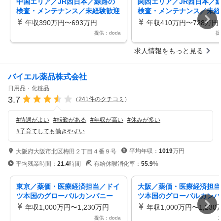
中国エリア／JR西日本／線路の
関西エリア／JR西日本／
検査・メンテナンス／未経験歓迎
検査・メンテナンス／未経
鉄道インフラに携わる！／残業月
鉄道インフラに携わる！／
年収390万円〜693万円
年収410万円〜728万円
15h
15h
提供：doda
提
求人情報をもっと見る
バイエル薬品株式会社
日用品・化粧品
3.7
（
241
件のクチコミ
）
#
待遇がよい
#
転勤がある
#
年収が高い
#
休みが多い
#
子育てしても働きやすい
平均年収：
1019
万円
大阪府大阪市北区梅田２丁目４番９号
平均残業時間：
21.4
時間
有給休暇消化率：
55.9
%
東京／薬価・医療経済担当／ドイ
大阪／薬価・医療経済担当
ツ本国のグローバルカンパニー
ツ本国のグローバルカンパ
年収1,000万円〜1,230万円
年収1,000万円〜1,230
提供：doda