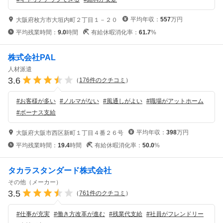
平均年収：
557
万円
大阪府枚方市大垣内町２丁目１－２０
平均残業時間：
9.0
時間
有給休暇消化率：
61.7
%
株式会社PAL
人材派遣
3.6
（
176
件のクチコミ
）
#
お客様が多い
#
ノルマがない
#
風通しがよい
#
職場がアットホーム
#
ボーナス支給
平均年収：
398
万円
大阪府大阪市西区新町１丁目４番２６号
平均残業時間：
19.4
時間
有給休暇消化率：
50.0
%
タカラスタンダード株式会社
その他（メーカー）
3.5
（
761
件のクチコミ
）
#
仕事が充実
#
働き方改革が進む
#
残業代支給
#
社員がフレンドリー