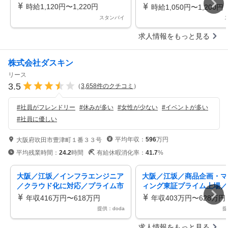
オープンしたばかり！店舗
時給1,120円〜1,220円
時給1,050円〜1,200円
フ募集主婦(夫)応援！フル
スタンバイ
でしっかり稼げる18時以降
祝は時給UP正社員を目指
求人情報をもっと見る
も！
株式会社ダスキン
リース
3.5
（
3,658
件のクチコミ
）
#
社員がフレンドリー
#
休みが多い
#
女性が少ない
#
イベントが多い
#
社員に優しい
平均年収：
596
万円
大阪府吹田市豊津町１番３３号
平均残業時間：
24.2
時間
有給休暇消化率：
41.7
%
大阪／江坂／インフラエンジニア
大阪／江坂／商品企画・マ
／クラウド化に対応／プライム市
ィング東証プライム上場／
場上場／ワークライフバランス充
日126日／ワークライフバ
年収416万円〜618万円
年収403万円〜628万円
実
充実
提供：doda
提
求人情報をもっと見る