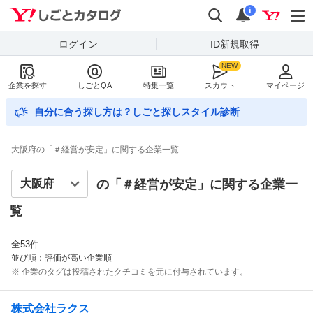
Yahoo!しごとカタログ
検索
通知数
i
ログイン
ID新規取得
企業を探す
しごとQA
特集一覧
スカウト
マイページ
自分に合う探し方は？しごと探しスタイル診断
大阪府の「＃経営が安定」に関する企業一覧
の「＃
経営が安定
」に関する企業一
覧
全
53
件
並び順：評価が高い企業順
※ 企業のタグは投稿されたクチコミを元に付与されています。
株式会社ラクス