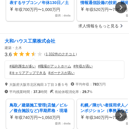
表するサブコン／年休130日／土
情報通信設備の技術・開発
日祝休／リモート・直行直帰可
プライム上場／年休130日
年収700万円〜1,000万円
年収520万円〜700万円
祝休
提供：doda
提
求人情報をもっと見る
大和ハウス工業株式会社
建築・土木
3.6
（
1,332
件のクチコミ
）
#
福利厚生が多い
#
職場がアットホーム
#
年収が高い
#
キャリアアップできる
#
ボーナスが高い
平均年収：
783
万円
大阪府大阪市北区梅田３丁目３番５号
平均残業時間：
37.3
時間
有給休暇消化率：
29.7
%
鳥取／建築施工管理(店舗／ビル
札幌／障がい者採用求人／
／複合施設など)早期昇格・現場
ンポジション（事務系など
所長も目指せる／4週8閉所／土日
500万～／転勤無／残業10
年収740万円〜1,050万円
年収340万円〜710万円
祝
提供：doda
提