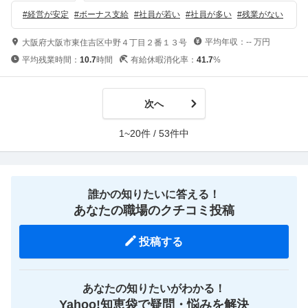
#
経営が安定
#
ボーナス支給
#
社員が若い
#
社員が多い
#
残業がない
平均年収：
--
万円
大阪府大阪市東住吉区中野４丁目２番１３号
平均残業時間：
10.7
時間
有給休暇消化率：
41.7
%
次へ
1~20件 / 53件中
誰かの知りたいに答える！
あなたの職場のクチコミ投稿
投稿する
あなたの知りたいがわかる！
Yahoo!知恵袋で疑問・悩みを解決