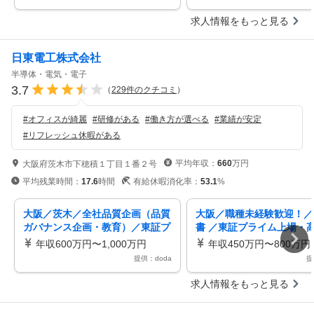
求人情報をもっと見る
日東電工株式会社
半導体・電気・電子
3.7
（
229
件のクチコミ
）
#
オフィスが綺麗
#
研修がある
#
働き方が選べる
#
業績が安定
#
リフレッシュ休暇がある
平均年収：
660
万円
大阪府茨木市下穂積１丁目１番２号
平均残業時間：
17.6
時間
有給休暇消化率：
53.1
%
大阪／茨木／全社品質企画（品質
大阪／職種未経験歓迎！／
ガバナンス企画・教育）／東証プ
書 ／東証プライム上場・
ライム上場／Nitto
材料メーカー
年収600万円〜1,000万円
年収450万円〜800万円
提供：doda
提
求人情報をもっと見る