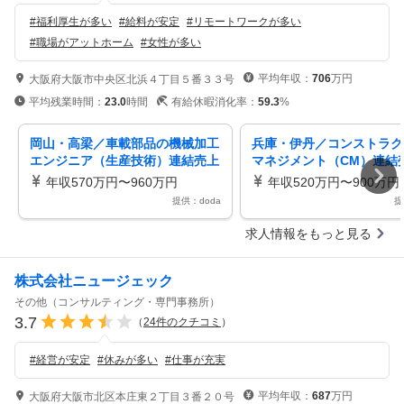
#
福利厚生が多い
#
給料が安定
#
リモートワークが多い
#
職場がアットホーム
#
女性が多い
平均年収：
706
万円
大阪府大阪市中央区北浜４丁目５番３３号
平均残業時間：
23.0
時間
有給休暇消化率：
59.3
%
岡山・高梁／車載部品の機械加工
兵庫・伊丹／コンストラク
エンジニア（生産技術）連結売上
マネジメント（CM）連結
5兆円超えメーカー
円超えメーカー／年休120
年収570万円〜960万円
年収520万円〜900万円
提供：doda
提
求人情報をもっと見る
株式会社ニュージェック
その他（コンサルティング・専門事務所）
3.7
（
24
件のクチコミ
）
#
経営が安定
#
休みが多い
#
仕事が充実
平均年収：
687
万円
大阪府大阪市北区本庄東２丁目３番２０号