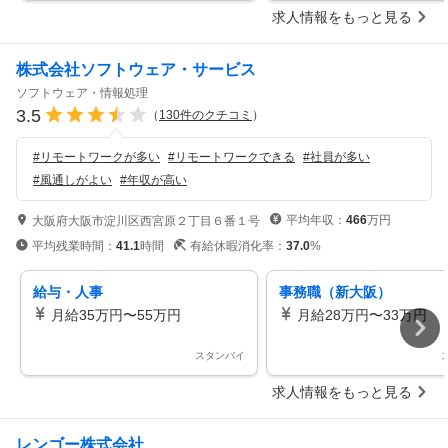
求人情報をもっと見る
株式会社ソフトウェア・サービス
ソフトウェア・情報処理
3.5
（
130
件のクチコミ
）
#
リモートワークが多い
#
リモートワークできる
#
社員が多い
#
風通しがよい
#
年収が高い
平均年収：
466
万円
大阪府大阪市淀川区西宮原２丁目６番１号
平均残業時間：
41.1
時間
有給休暇消化率：
37.0
%
給与・人事
事務職（新大阪）
月給35万円〜55万円
月給28万円〜33万円
スタンバイ
求人情報をもっと見る
レンゴー株式会社