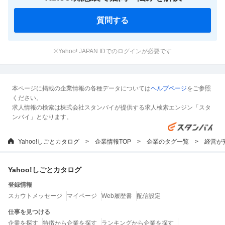
質問する
※Yahoo! JAPAN IDでのログインが必要です
本ページに掲載の企業情報の各種データについては
ヘルプページ
をご参照
ください。
求人情報の検索は株式会社スタンバイが提供する求人検索エンジン「スタ
ンバイ」となります。
Yahoo!しごとカタログ
企業情報TOP
企業のタグ一覧
経営が
Yahoo!しごとカタログ
登録情報
スカウトメッセージ
マイページ
Web履歴書
配信設定
仕事を見つける
企業を探す
特徴から企業を探す
ランキングから企業を探す