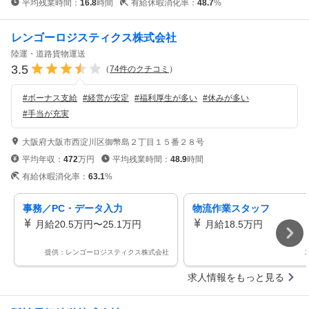
平均残業時間：
16.8
時間
有給休暇消化率：
48.7
%
レンゴーロジスティクス株式会社
陸運・道路貨物運送
3.5
（
74
件のクチコミ
）
#
ボーナス支給
#
経営が安定
#
福利厚生が多い
#
休みが多い
#
手当が充実
大阪府大阪市西淀川区御幣島２丁目１５番２８号
平均年収：
472
万円
平均残業時間：
48.9
時間
有給休暇消化率：
63.1
%
事務／PC・データ入力
物流作業スタッフ
月給20.5万円〜25.1万円
月給18.5万円
提供：レンゴーロジスティクス株式会社
求人情報をもっと見る