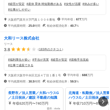
#
経営が安定
#
産休 育休 時短勤務がある
#
女性が活躍
#
休みが多い
#
仕事がしやすい
平均年収：
677
万円
大阪府門真市大字門真１００６番地
平均残業時間：
25.0
時間
有給休暇消化率：
40.7
%
大和リース株式会社
リース
3.8
（
183
件のクチコミ
）
#
福利厚生が多い
#
手当が充実
#
経営が安定
#
資格手当支給
#
仕事で成長できる
平均年収：
688
万円
大阪府大阪市中央区北浜４丁目１番１号
平均残業時間：
30.5
時間
有給休暇消化率：
59.5
%
長野市／法人営業／大和ハウスG
北海道・転勤無／法人営業
／土日祝休／建設 不動産の知識
ハウスG／土日祝休／建設
を活かし年間休日123日／残業少
の知識を活かす／年間休日1
年収620万円〜740万円
年収710万円〜870万円
提供：doda