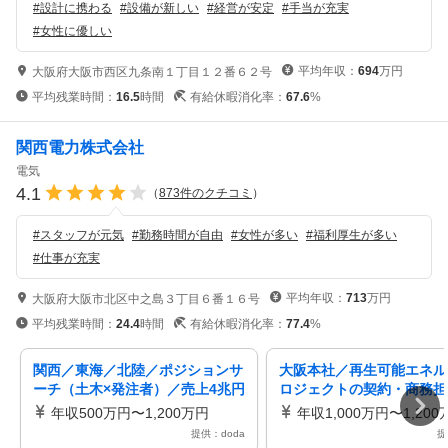
#
設計に携わる
#
設備が新しい
#
経営が安定
#
手当が充実
#
女性に優しい
平均年収：
694
万円
大阪府大阪市西区九条南１丁目１２番６２号
平均残業時間：
16.5
時間
有給休暇消化率：
67.6
%
関西電力株式会社
電気
4.1
（
873
件のクチコミ
）
#
スタッフが元気
#
勤務時間が自由
#
女性が多い
#
福利厚生が多い
#
仕事が充実
平均年収：
713
万円
大阪府大阪市北区中之島３丁目６番１６号
平均残業時間：
24.4
時間
有給休暇消化率：
77.4
%
関西／東海／北陸／ポジションサ
大阪本社／再生可能エネル
ーチ（土木×発注者）／売上4兆円
ロジェクトの契約・商務担
規模の関西大手インフラ企業
戦力歓迎／フレックス・年休
年収500万円〜1,200万円
年収1,000万円〜1,200
日
提供：doda
提