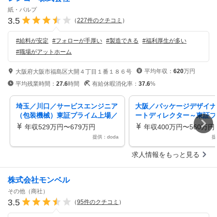
紙・パルプ
3.5
（
227
件のクチコミ
）
#
給料が安定
#
フォローが手厚い
#
製造できる
#
福利厚生が多い
#
職場がアットホーム
平均年収：
620
万円
大阪府大阪市福島区大開４丁目１番１８６号
平均残業時間：
27.6
時間
有給休暇消化率：
37.6
%
埼玉／川口／サービスエンジニア
大阪／パッケージデザイナ
（包装機械）東証プライム上場／
ートディレクター～東証プ
段ボールのトップシェア／業界最
上場／段ボール生産NO1／
年収529万円〜679万円
年収400万円〜560万円
大手
0Ｈ
提供：doda
提
求人情報をもっと見る
株式会社モンベル
その他（商社）
3.5
（
95
件のクチコミ
）