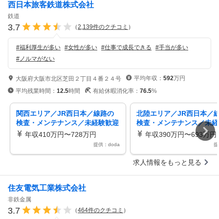
西日本旅客鉄道株式会社
鉄道
3.7
（
2,139
件のクチコミ
）
#
福利厚生が多い
#
女性が多い
#
仕事で成長できる
#
手当が多い
#
ノルマがない
平均年収：
592
万円
大阪府大阪市北区芝田２丁目４番２４号
平均残業時間：
12.5
時間
有給休暇消化率：
76.5
%
関西エリア／JR西日本／線路の
北陸エリア／JR西日本／
検査・メンテナンス／未経験歓迎
検査・メンテナンス／未経
鉄道インフラに携わる！／残業月
鉄道インフラに携わる！／
年収410万円〜728万円
年収390万円〜693万円
15h
15h
提供：doda
提
求人情報をもっと見る
住友電気工業株式会社
非鉄金属
3.7
（
464
件のクチコミ
）