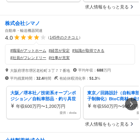
求人情報をもっと見る
株式会社シマノ
自動車・輸送機器関連
4.0
（
145
件のクチコミ
）
#
職場がアットホーム
#
経営が安定
#
知識が取得できる
#
社員がフレンドリー
#
仕事が充実
平均年収：
688
万円
大阪府堺市堺区老松町３丁７７番地
平均残業時間：
32.4
時間
有給休暇消化率：
51.3
%
大阪／堺本社／技術系オープンポ
東京／回路設計（自転車部
ジション／自転車部品・釣り具世
子制御化）BtoC商材（未
界トップ級シェア製品有プライム
転車を開発）プライム上場
年収600万円〜1,200万円
年収550万円〜960万円
上場
提供：doda
提
求人情報をもっと見る