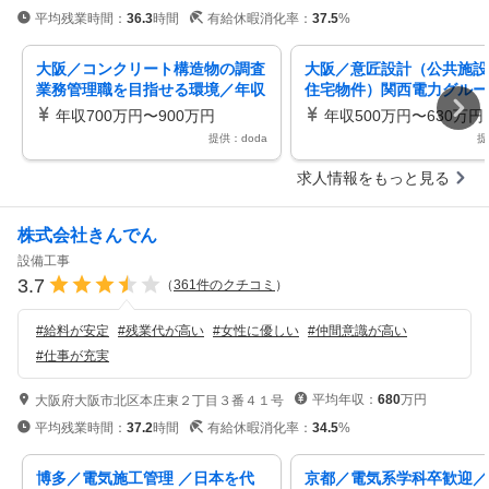
平均残業時間：
36.3
時間
有給休暇消化率：
37.5
%
大阪／コンクリート構造物の調査
大阪／意匠設計（公共施設
業務管理職を目指せる環境／年収
住宅物件）関西電力グルー
700万～／関西電力G／年休122
日祝／完全週休二日制／年休
年収700万円〜900万円
年収500万円〜630万円
日
日
提供：doda
提
求人情報をもっと見る
株式会社きんでん
設備工事
3.7
（
361
件のクチコミ
）
#
給料が安定
#
残業代が高い
#
女性に優しい
#
仲間意識が高い
#
仕事が充実
平均年収：
680
万円
大阪府大阪市北区本庄東２丁目３番４１号
平均残業時間：
37.2
時間
有給休暇消化率：
34.5
%
博多／電気施工管理 ／日本を代
京都／電気系学科卒歓迎／