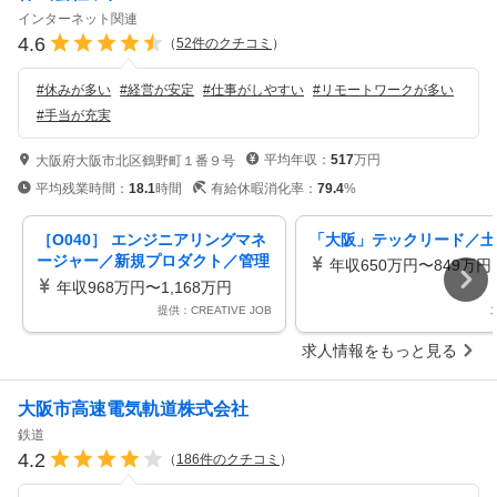
インターネット関連
4.6
（
52
件のクチコミ
）
#
休みが多い
#
経営が安定
#
仕事がしやすい
#
リモートワークが多い
#
手当が充実
平均年収：
517
万円
大阪府大阪市北区鶴野町１番９号
平均残業時間：
18.1
時間
有給休暇消化率：
79.4
%
［O040］ エンジニアリングマネ
「大阪」テックリード／土
ージャー／新規プロダクト／管理
年収650万円〜849万円
職（大阪）
年収968万円〜1,168万円
提供：CREATIVE JOB
求人情報をもっと見る
大阪市高速電気軌道株式会社
鉄道
4.2
（
186
件のクチコミ
）