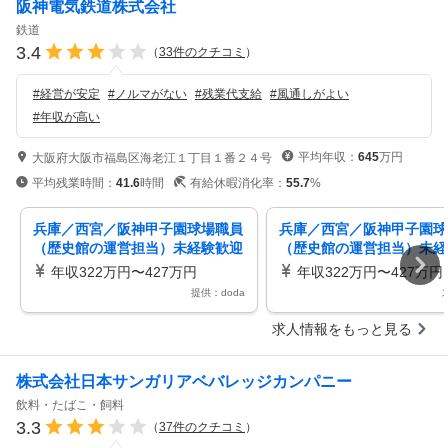
阪神電気鉄道株式会社
鉄道
3.4
（
33
件のクチコミ
）
#
経営が安定
#
ノルマがない
#
残業代支給
#
風通しがよい
#
年収が高い
平均年収：
645
万円
大阪府大阪市福島区海老江１丁目１番２４号
平均残業時間：
41.6
時間
有給休暇消化率：
55.7
%
兵庫／西宮／阪神甲子園球場職員
兵庫／西宮／阪神甲子園球
（歴史館の運営担当）未経験歓迎
（歴史館の運営担当）未経
／正社員登用あり／阪急阪神グル
／正社員登用あり／阪急阪
年収322万円〜427万円
年収322万円〜427万円
ープ
ープ
提供：doda
求人情報をもっと見る
株式会社日本サンガリアベバレッジカンパニー
飲料・たばこ・飼料
3.3
（
37
件のクチコミ
）