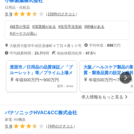
小林製薬株式会社
日用品・化粧品
3.9
（
158
件のクチコミ
）
#
経営が安定
#
清潔感がある
#
住宅手当支給
#
研修がある
#
ボーナスが高い
平均年収：
698
万円
大阪府大阪市中央区道修町４丁目４番１０号
平均残業時間：
21.7
時間
有給休暇消化率：
47.5
%
箕面市／日用品の品質保証／「ブ
大阪／ヘルスケア製品の製
ルーレット」等／プライム上場メ
質・製造品質の設定と維持
ーカー／在宅可
ンバークラス／プライム上
年収600万円〜900万円
年収500万円〜750万円
提供：doda
提
求人情報をもっと見る
パナソニックHVAC&CC株式会社
家電･AV機器
3.8
（
74
件のクチコミ
）