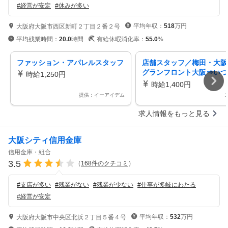
#
経営が安定
#
休みが多い
平均年収：
518
万円
大阪府大阪市西区新町２丁目２番２号
平均残業時間：
20.0
時間
有給休暇消化率：
55.0
%
ファッション・アパレルスタッフ
店舗スタッフ／梅田・大阪
グランフロント大阪⇒いつ
時給1,250円
勤ラクラク
時給1,400円
提供：イーアイデム
求人情報をもっと見る
大阪シティ信用金庫
信用金庫・組合
3.5
（
168
件のクチコミ
）
#
支店が多い
#
残業がない
#
残業が少ない
#
仕事が多岐にわたる
#
経営が安定
平均年収：
532
万円
大阪府大阪市中央区北浜２丁目５番４号