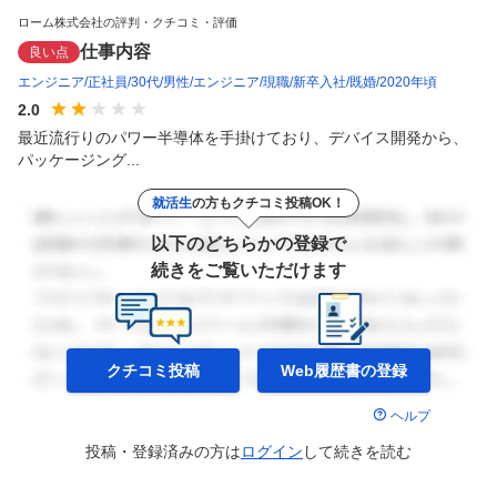
ローム株式会社の評判・クチコミ・評価
仕事内容
良い点
エンジニア
正社員
30代
男性
エンジニア
現職
新卒入社
既婚
2020年頃
2.0
最近流行りのパワー半導体を手掛けており、デバイス開発から、
パッケージング...
就活生
の方もクチコミ投稿OK！
以下のどちらかの登録で
続きをご覧いただけます
クチコミ投稿
Web履歴書の
登録
ヘルプ
投稿・登録済みの方は
ログイン
して
続きを読む