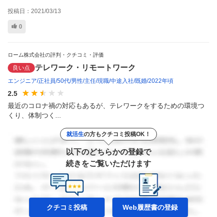
投稿日：
2021/03/13
0
ローム株式会社の評判・クチコミ・評価
テレワーク・リモートワーク
良い点
エンジニア
正社員
50代
男性
主任
現職
中途入社
既婚
2022年頃
2.5
最近のコロナ禍の対応もあるが、テレワークをするための環境つ
くり、体制つく...
就活生
の方もクチコミ投稿OK！
以下のどちらかの登録で
続きをご覧いただけます
クチコミ投稿
Web履歴書の
登録