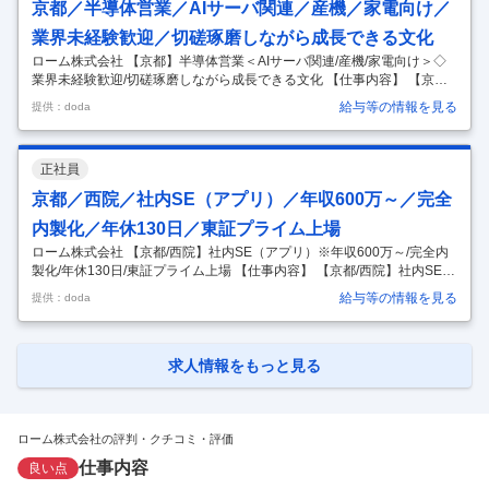
京都／半導体営業／AIサーバ関連／産機／家電向け／
ウェアの企画、仕様策定、設計、開発といった業務を行います。
…
業界未経験歓迎／切磋琢磨しながら成長できる文化
ローム株式会社 【京都】半導体営業＜AIサーバ関連/産機/家電向け＞◇
業界未経験歓迎/切磋琢磨しながら成長できる文化 【仕事内容】 【京
都】半導体営業＜AIサーバ関連/産機/家電向け＞◇業界未経験歓迎/切磋
給与等の情報を見る
提供：doda
琢磨しながら成長できる文化 【具体的な仕事内容】 半導体にて国内有数
の技術をもつ同社の京都拠点にて営業担当を募集します。 ■具体的に
は… 産機・家電・部品業界各メーカへの営業活動全般。拡販活動のほ
正社員
か、変更・廃番申請、取引環境の改善活動などを担っていただきます。
・顧客需要・ニーズの把握と商品の提案 ・競合や市場動向などの情報収
京都／西院／社内SE（アプリ）／年収600万～／完全
集 ・顧客との価格、納期折衝 ・事業・製造部門との社内調整・交渉（
…
内製化／年休130日／東証プライム上場
ローム株式会社 【京都/西院】社内SE（アプリ）※年収600万～/完全内
製化/年休130日/東証プライム上場 【仕事内容】 【京都/西院】社内SE
（アプリ）※年収600万～/完全内製化/年休130日/東証プライム上場 【具
給与等の情報を見る
提供：doda
体的な仕事内容】 ■仕事内容：本社部門として、オープン系技術を利用
した、同社の基幹システム（生産・在庫・経理システム等）の設計・開
発業務をご担当いただきます。 ※同社では、全世界の販売拠点・生産拠
点のシステムを企画から設計・開発までの全ての工程を社員のみで完全
求人情報をもっと見る
内製化しています。 ■開発環境：Windows環境でVisualStudioを使用し
開発・テストを行います。 ■組織体
…
ローム株式会社の評判・クチコミ・評価
仕事内容
良い点