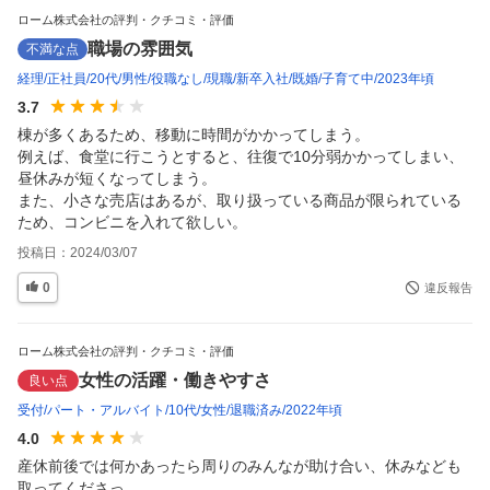
ローム株式会社の評判・クチコミ・評価
職場の雰囲気
不満な点
経理
正社員
20代
男性
役職なし
現職
新卒入社
既婚
子育て中
2023年頃
3.7
棟が多くあるため、移動に時間がかかってしまう。

例えば、食堂に行こうとすると、往復で10分弱かかってしまい、
昼休みが短くなってしまう。

また、小さな売店はあるが、取り扱っている商品が限られている
ため、コンビニを入れて欲しい。
投稿日：
2024/03/07
0
違反報告
ローム株式会社の評判・クチコミ・評価
女性の活躍・働きやすさ
良い点
受付
パート・アルバイト
10代
女性
退職済み
2022年頃
4.0
産休前後では何かあったら周りのみんなが助け合い、休みなども
取ってくださっ...