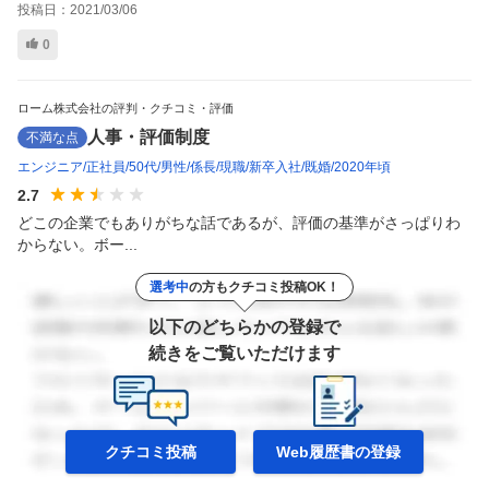
投稿日：
2021/03/06
0
ローム株式会社の評判・クチコミ・評価
人事・評価制度
不満な点
エンジニア
正社員
50代
男性
係長
現職
新卒入社
既婚
2020年頃
2.7
どこの企業でもありがちな話であるが、評価の基準がさっぱりわ
からない。ボー...
選考中
の方もクチコミ投稿OK！
以下のどちらかの登録で
続きをご覧いただけます
クチコミ投稿
Web履歴書の
登録