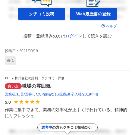
クチコミ投稿
Web履歴書の
登録
ヘルプ
投稿・登録済みの方は
ログイン
して
続きを読む
投稿日：
2021/09/19
1
ローム株式会社の評判・クチコミ・評価
職場の雰囲気
良い点
営業
正社員
回答しない
役職なし
現職
新卒入社
2019年頃
5.0
作業に集中できて、業務の効率化が上手く行われている。精神的
にリフレッシュ...
選考中
の方もクチコミ投稿OK！