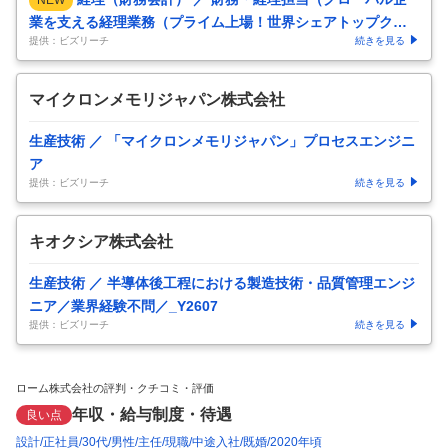
業を支える経理業務（プライム上場！世界シェアトップクラ
提供：ビズリーチ
続きを見る
スの機能性材料メーカー））
…
マイクロンメモリジャパン株式会社
生産技術 ／ 「マイクロンメモリジャパン」プロセスエンジニ
ア
提供：ビズリーチ
続きを見る
キオクシア株式会社
生産技術 ／ 半導体後工程における製造技術・品質管理エンジ
ニア／業界経験不問／_Y2607
提供：ビズリーチ
続きを見る
ローム株式会社の評判・クチコミ・評価
年収・給与制度・待遇
良い点
設計
正社員
30代
男性
主任
現職
中途入社
既婚
2020年頃