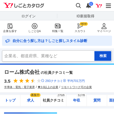
Yahoo!しごとカタログ
検索
通知
i
ログイン
ID新規取得
企業を探す
しごとQA
特集一覧
スカウト
マイページ
自分に合う探し方は？しごと探しスタイル診断
ローム株式会社
の社員クチコミ一覧
3.5
293
クチコミ
平均
701
万円
半導体・電気・電子業界
3.0以上の企業
リモートワーク可の企業
募集中
275件
517件
トップ
求人
社員クチコミ
年収
質問
面