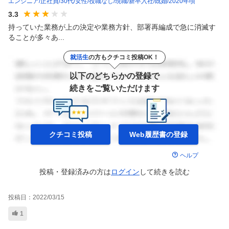
エンジニア
正社員
30代
女性
役職なし
現職
新卒入社
既婚
2020年頃
3.3
持っていた業務が上の決定や業務方針、部署再編成で急に消滅す
ることが多々あ...
就活生
の方もクチコミ投稿OK！
以下のどちらかの登録で
続きをご覧いただけます
クチコミ投稿
Web履歴書の
登録
ヘルプ
投稿・登録済みの方は
ログイン
して
続きを読む
投稿日：
2022/03/15
1