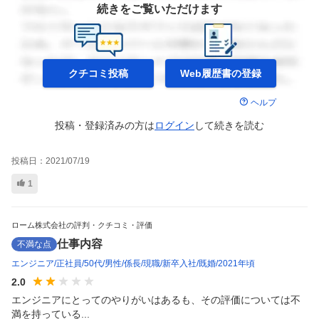
続きをご覧いただけます
クチコミ投稿
Web履歴書の
登録
ヘルプ
投稿・登録済みの方は
ログイン
して
続きを読む
投稿日：
2021/07/19
1
ローム株式会社の評判・クチコミ・評価
仕事内容
不満な点
エンジニア
正社員
50代
男性
係長
現職
新卒入社
既婚
2021年頃
2.0
エンジニアにとってのやりがいはあるも、その評価については不
満を持っている...