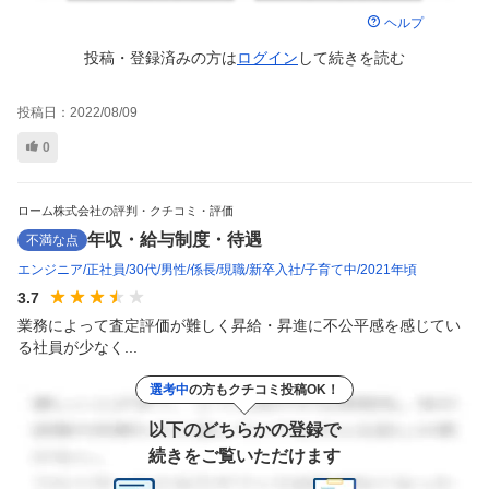
ヘルプ
投稿・登録済みの方は
ログイン
して
続きを読む
投稿日：
2022/08/09
0
ローム株式会社の評判・クチコミ・評価
年収・給与制度・待遇
不満な点
エンジニア
正社員
30代
男性
係長
現職
新卒入社
子育て中
2021年頃
3.7
業務によって査定評価が難しく昇給・昇進に不公平感を感じてい
る社員が少なく...
選考中
の方もクチコミ投稿OK！
以下のどちらかの登録で
続きをご覧いただけます