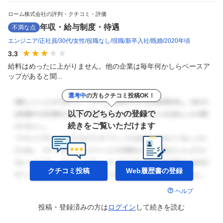
ローム株式会社の評判・クチコミ・評価
年収・給与制度・待遇
不満な点
エンジニア
正社員
30代
女性
役職なし
現職
新卒入社
既婚
2020年頃
3.3
給料はめったに上がりません。他の企業は毎年何かしらベースア
ップがあると聞...
選考中
の方もクチコミ投稿OK！
以下のどちらかの登録で
続きをご覧いただけます
クチコミ投稿
Web履歴書の
登録
ヘルプ
投稿・登録済みの方は
ログイン
して
続きを読む