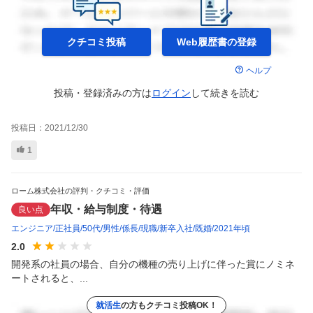
クチコミ投稿
Web履歴書の
登録
ヘルプ
投稿・登録済みの方は
ログイン
して
続きを読む
投稿日：
2021/12/30
1
ローム株式会社の評判・クチコミ・評価
年収・給与制度・待遇
良い点
エンジニア
正社員
50代
男性
係長
現職
新卒入社
既婚
2021年頃
2.0
開発系の社員の場合、自分の機種の売り上げに伴った賞にノミネ
ートされると、...
就活生
の方もクチコミ投稿OK！