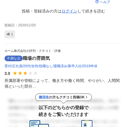
ヘルプ
投稿・登録済みの方は
ログイン
して
続きを読む
投稿日：
2020/11/20
1
ローム株式会社の評判・クチコミ・評価
職場の雰囲気
不満な点
受付
正社員
20代
女性
役職なし
退職済み
新卒入社
2019年頃
3.0
所属部署や管轄によって、働き方や働く時間、やりがい、人間関
係といった部分...
就活生
の方もクチコミ投稿OK！
以下のどちらかの登録で
続きをご覧いただけます