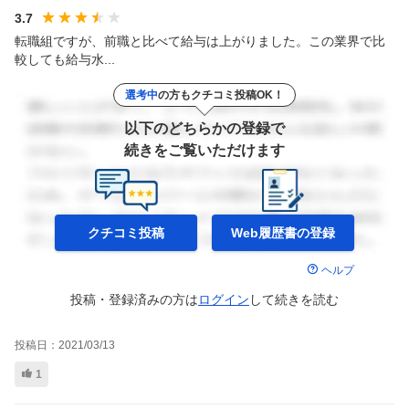
3.7
転職組ですが、前職と比べて給与は上がりました。この業界で比
較しても給与水...
選考中
の方もクチコミ投稿OK！
以下のどちらかの登録で
続きをご覧いただけます
クチコミ投稿
Web履歴書の
登録
ヘルプ
投稿・登録済みの方は
ログイン
して
続きを読む
投稿日：
2021/03/13
1