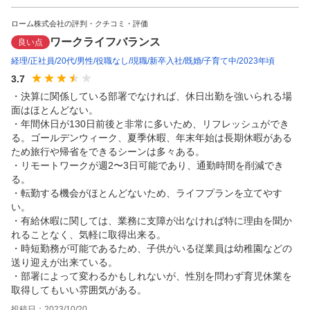
ローム株式会社の評判・クチコミ・評価
ワークライフバランス
良い点
経理
正社員
20代
男性
役職なし
現職
新卒入社
既婚
子育て中
2023年頃
3.7
・決算に関係している部署でなければ、休日出勤を強いられる場
面はほとんどない。

・年間休日が130日前後と非常に多いため、リフレッシュができ
る。ゴールデンウィーク、夏季休暇、年末年始は長期休暇がある
ため旅行や帰省をできるシーンは多々ある。

・リモートワークが週2〜3日可能であり、通勤時間を削減でき
る。

・転勤する機会がほとんどないため、ライフプランを立てやす
い。

・有給休暇に関しては、業務に支障が出なければ特に理由を聞か
れることなく、気軽に取得出来る。

・時短勤務が可能であるため、子供がいる従業員は幼稚園などの
送り迎えが出来ている。

・部署によって変わるかもしれないが、性別を問わず育児休業を
取得してもいい雰囲気がある。
投稿日：
2023/10/20