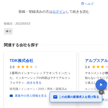
ヘルプ
投稿・登録済みの方は
ログイン
して
続きを読む
投稿日：
2022/03/15
0
関連する会社を探す
TDK株式会社
アルプスアル
3.9
3.4
1週間のインターンシップでオンラインだっ
マネジメントが機
た。インターンシップの内容はマテリアルイン
知らないうちにプ
フォマティ
…続きを見る
り炎上し
…続きを
研究職
インターン
20代
男性
退職済み
エンジニア
正社
役職なし
現職
募集中の求人情報を見る
この企業の新着求人を受け取る
募集中の求人