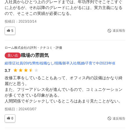
入社員からひとつ上のグレードまでは、年功序列でそこそこすぐ
に上がるが、それ以降のグレードに上がるには、実力主義になる
ので、そこそこの実績が必要になる。
投稿日：
2023/10/14
5
違反報告
ローム株式会社の評判・クチコミ・評価
職場の雰囲気
良い点
経理
正社員
20代
男性
役職なし
現職
新卒入社
既婚
子育て中
2023年頃
3.7
改修工事をしていることもあって、オフィス内の設備はかなり綺
麗だと思う。

また、フリーアドレス化が進んでいるので、コミュニケーション
が多くできている印象がある。

人間関係でギクシャクしているところはあまり見たことがない。
投稿日：
2024/03/07
0
違反報告