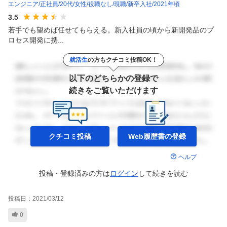
エンジニア
正社員
20代
女性
役職なし
現職
新卒入社
2021年頃
3.5
若手でも望めば任せてもらえる。新入社員の頃から新開発品のプ
ロセス開発に携...
就活生
の方もクチコミ投稿OK！
以下のどちらかの登録で
続きをご覧いただけます
クチコミ投稿
Web履歴書の
登録
ヘルプ
投稿・登録済みの方は
ログイン
して
続きを読む
投稿日：
2021/03/12
0