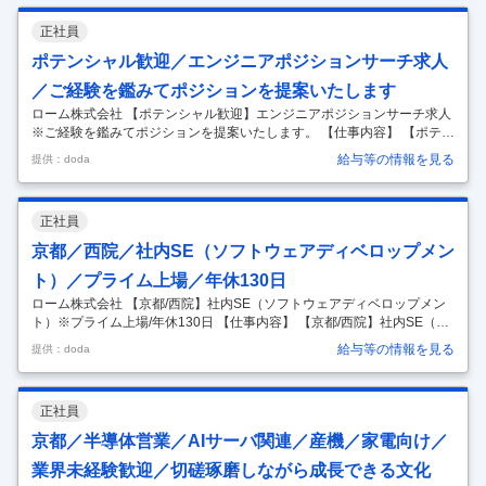
正社員
ポテンシャル歓迎／エンジニアポジションサーチ求人
／ご経験を鑑みてポジションを提案いたします
ローム株式会社 【ポテンシャル歓迎】エンジニアポジションサーチ求人
※ご経験を鑑みてポジションを提案いたします。 【仕事内容】 【ポテン
シャル歓迎】エンジニアポジションサーチ求人※ご経験を鑑みてポジシ
給与等の情報を見る
提供：doda
ョンを提案いたします。 【具体的な仕事内容】 ■概要：ご経験・バック
グラウンドに応じて、ポジションをご紹介いたします。半導体技術者の
方に幅広くご応募いただくための求人です。 ■募集職種 ・回路設計（ア
正社員
ナログ・デジタル） ・パワーデバイス開発 ・半導体デバイスの研究開発
・アプリケーションエンジニア ■技術者としての面白み 同社のエンジニ
京都／西院／社内SE（ソフトウェアディベロップメン
アは、設計からコスト設定、量産移管、テスト立ち上げ、クレーム対応
…
ト）／プライム上場／年休130日
ローム株式会社 【京都/西院】社内SE（ソフトウェアディベロップメン
ト）※プライム上場/年休130日 【仕事内容】 【京都/西院】社内SE（ソ
フトウェアディベロップメント）※プライム上場/年休130日 【具体的な
給与等の情報を見る
提供：doda
仕事内容】 ■仕事内容：IT統轄本部にて、社内SE（ソフトウェアディベ
ロップメント）をご担当いただきます。社内システム（販売管理、生産
管理、在庫管理、購買管理、倉庫管理など）に関するシステム企画立案
正社員
から、設計、開発、導入、運用・保守の一連の業務をご担当いただきま
す。 ※ソフトウェアエンジニアリングに関する専門技術を抱え、ソフト
京都／半導体営業／AIサーバ関連／産機／家電向け／
ウェアの企画、仕様策定、設計、開発といった業務を行います。
…
業界未経験歓迎／切磋琢磨しながら成長できる文化