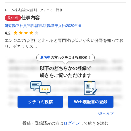
ローム株式会社の評判・クチコミ・評価
仕事内容
良い点
研究職
正社員
男性
課長
現職
新卒入社
2020年頃
4.2
エンジニアは他社と比べると専門性は低いが広い分野を知ってお
り、ゼネラリス...
選考中
の方もクチコミ投稿OK！
以下のどちらかの登録で
続きをご覧いただけます
クチコミ投稿
Web履歴書の
登録
ヘルプ
投稿・登録済みの方は
ログイン
して
続きを読む