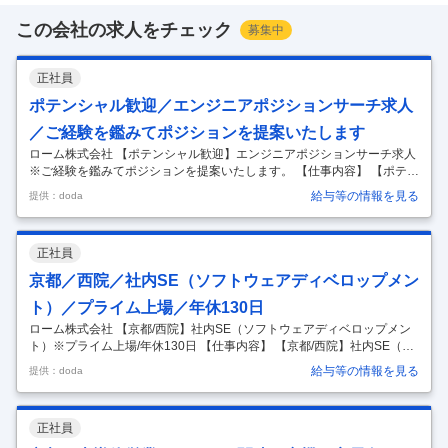
この会社の求人をチェック
募集中
正社員
ポテンシャル歓迎／エンジニアポジションサーチ求人
／ご経験を鑑みてポジションを提案いたします
ローム株式会社 【ポテンシャル歓迎】エンジニアポジションサーチ求人
※ご経験を鑑みてポジションを提案いたします。 【仕事内容】 【ポテン
シャル歓迎】エンジニアポジションサーチ求人※ご経験を鑑みてポジシ
給与等の情報を見る
提供：doda
ョンを提案いたします。 【具体的な仕事内容】 ■概要：ご経験・バック
グラウンドに応じて、ポジションをご紹介いたします。半導体技術者の
方に幅広くご応募いただくための求人です。 ■募集職種 ・回路設計（ア
正社員
ナログ・デジタル） ・パワーデバイス開発 ・半導体デバイスの研究開発
・アプリケーションエンジニア ■技術者としての面白み 同社のエンジニ
京都／西院／社内SE（ソフトウェアディベロップメン
アは、設計からコスト設定、量産移管、テスト立ち上げ、クレーム対応
…
ト）／プライム上場／年休130日
ローム株式会社 【京都/西院】社内SE（ソフトウェアディベロップメン
ト）※プライム上場/年休130日 【仕事内容】 【京都/西院】社内SE（ソ
フトウェアディベロップメント）※プライム上場/年休130日 【具体的な
給与等の情報を見る
提供：doda
仕事内容】 ■仕事内容：IT統轄本部にて、社内SE（ソフトウェアディベ
ロップメント）をご担当いただきます。社内システム（販売管理、生産
管理、在庫管理、購買管理、倉庫管理など）に関するシステム企画立案
正社員
から、設計、開発、導入、運用・保守の一連の業務をご担当いただきま
す。 ※ソフトウェアエンジニアリングに関する専門技術を抱え、ソフト