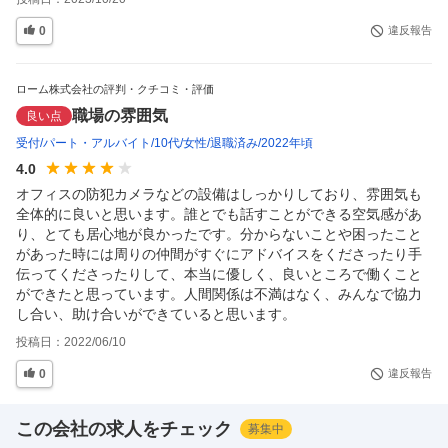
0
違反報告
ローム株式会社の評判・クチコミ・評価
職場の雰囲気
良い点
受付
パート・アルバイト
10代
女性
退職済み
2022年頃
4.0
オフィスの防犯カメラなどの設備はしっかりしており、雰囲気も
全体的に良いと思います。誰とでも話すことができる空気感があ
り、とても居心地が良かったです。分からないことや困ったこと
があった時には周りの仲間がすぐにアドバイスをくださったり手
伝ってくださったりして、本当に優しく、良いところで働くこと
ができたと思っています。人間関係は不満はなく、みんなで協力
し合い、助け合いができていると思います。
投稿日：
2022/06/10
0
違反報告
この会社の求人をチェック
募集中