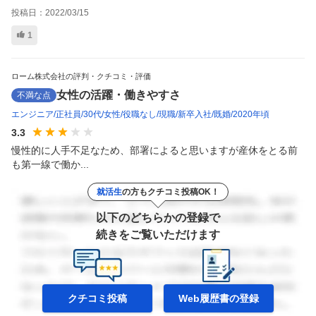
投稿日：
2022/03/15
1
ローム株式会社の評判・クチコミ・評価
女性の活躍・働きやすさ
不満な点
エンジニア
正社員
30代
女性
役職なし
現職
新卒入社
既婚
2020年頃
3.3
慢性的に人手不足なため、部署によると思いますが産休をとる前
も第一線で働か...
就活生
の方もクチコミ投稿OK！
以下のどちらかの登録で
続きをご覧いただけます
クチコミ投稿
Web履歴書の
登録