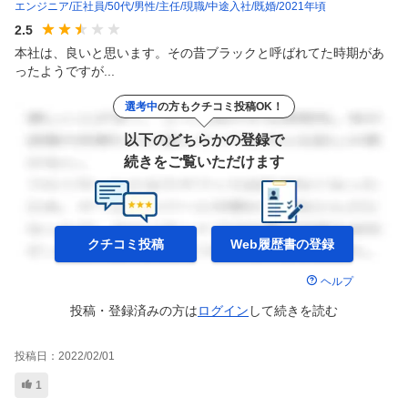
エンジニア
正社員
50代
男性
主任
現職
中途入社
既婚
2021年頃
2.5
本社は、良いと思います。その昔ブラックと呼ばれてた時期があ
ったようですが...
選考中
の方もクチコミ投稿OK！
以下のどちらかの登録で
続きをご覧いただけます
クチコミ投稿
Web履歴書の
登録
ヘルプ
投稿・登録済みの方は
ログイン
して
続きを読む
投稿日：
2022/02/01
1