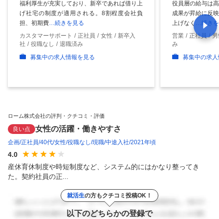
福利厚生が充実しており、新卒であれば借り上
役員層の給与は高
げ社宅の制度が適用される。8割程度会社負
成果が昇給に反映
担、初期費
…続きを見る
上げなく
…続きを
カスタマーサポート
正社員
女性
新卒入
営業
正社員
男
社
役職なし
退職済み
み
募集中の求人情報を見る
募集中の求人
ローム株式会社の評判・クチコミ・評価
女性の活躍・働きやすさ
良い点
企画
正社員
40代
女性
役職なし
現職
中途入社
2021年頃
4.0
産休育休制度や時短制度など、システム的にはかなり整ってき
た。契約社員の正...
就活生
の方もクチコミ投稿OK！
以下のどちらかの登録で