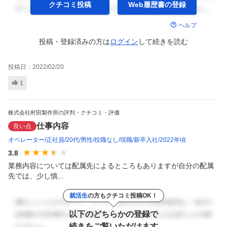
クチコミ投稿
Web履歴書の
登録
ヘルプ
投稿・登録済みの方は
ログイン
して
続きを読む
投稿日：
2022/02/20
1
株式会社村田製作所の評判・クチコミ・評価
仕事内容
良い点
オペレーター
正社員
20代
男性
役職なし
現職
新卒入社
2022年頃
3.8
業務内容については配属先によるところもありますが自分の配属
先では、少し慎...
就活生
の方もクチコミ投稿OK！
以下のどちらかの登録で
続きをご覧いただけます