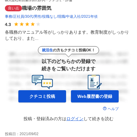
職場の雰囲気
良い点
事務
正社員
30代
男性
役職なし
現職
中途入社
2021年頃
4.3
各職務のマニュアル等がしっかりあります。教育制度がしっかり
しており、また...
就活生
の方もクチコミ投稿OK！
以下のどちらかの登録で
続きをご覧いただけます
クチコミ投稿
Web履歴書の
登録
ヘルプ
投稿・登録済みの方は
ログイン
して
続きを読む
投稿日：
2021/09/02