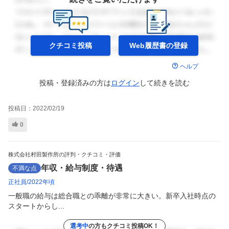
クチコミ投稿
Web履歴書の
登録
ヘルプ
投稿・登録済みの方は
ログイン
して
続きを読む
投稿日：
2022/02/19
0
株式会社村田製作所の評判・クチコミ・評価
年収・給与制度・待遇
不満な点
正社員
2022年頃
一般職の給与は総合職との乖離が非常に大きい。新卒入社時点の
スタートからし...
選考中
の方もクチコミ投稿OK！