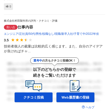
0
株式会社村田製作所の評判・クチコミ・評価
仕事内容
良い点
エンジニア
正社員
50代
男性
役職なし
現職
新卒入社
子育て中
2022年頃
3.5
技術者個人の裁量は比較的広く感じます。また、自分のアイデア
が良ければチャ...
選考中
の方もクチコミ投稿OK！
以下のどちらかの登録で
続きをご覧いただけます
クチコミ投稿
Web履歴書の
登録
ヘルプ