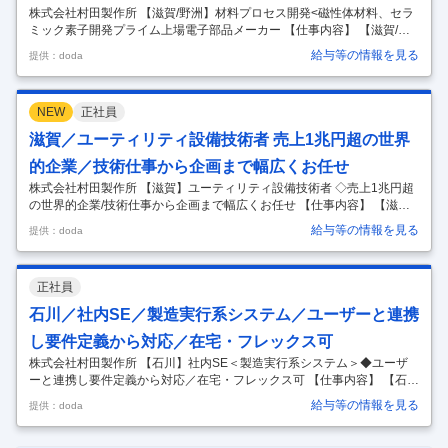
株式会社村田製作所 【滋賀/野洲】材料プロセス開発<磁性体材料、セラ
ミック素子開発プライム上場電子部品メーカー 【仕事内容】 【滋賀/野
洲】材料プロセス開発<磁性体材料、セラミック素子開発プライム上場
給与等の情報を見る
提供：doda
電子部品メーカー 【具体的な仕事内容】 電子部品向けの磁性材料の設
計、原料プロセスおよび窯業プロセスの技術開発に携わっていただきま
す。 業務の流れとしては、商品開発部門より「どんな性能のインダクタ
NEW
正社員
が必要で、そのためにどんなコアがいるか」というニーズを受けて、組
成の検討から、それを実現するためのプロセス開発までを担います。 ■
滋賀／ユーティリティ設備技術者 売上1兆円超の世界
業務詳細 ・既存材料のQCDを抜本的に改善する取り組みを、工場の製造
的企業／技術仕事から企画まで幅広くお任せ
プロセ
…
株式会社村田製作所 【滋賀】ユーティリティ設備技術者 ◇売上1兆円超
の世界的企業/技術仕事から企画まで幅広くお任せ 【仕事内容】 【滋
賀】ユーティリティ設備技術者 ◇売上1兆円超の世界的企業/技術仕事か
給与等の情報を見る
提供：doda
ら企画まで幅広くお任せ 【具体的な仕事内容】 生産活動の土台となる工
場インフラ施設・ユーティリティ設備（電気/排水/ボイラー設備/空調
等）担当として、以下業務を担って頂きます。 ■業務詳細 ◇工場のユー
正社員
ティリティ設備全般の点検、メンテナンス計画、トラブル対応 ◇改修等
の工事における対応（工事会社の選定、調整、見積、稟議書作成など）
石川／社内SE／製造実行系システム／ユーザーと連携
◇施設保全に関するテーマ（例:DXを活用した保全、体制検討など）
…
し要件定義から対応／在宅・フレックス可
株式会社村田製作所 【石川】社内SE＜製造実行系システム＞◆ユーザ
ーと連携し要件定義から対応／在宅・フレックス可 【仕事内容】 【石
川】社内SE＜製造実行系システム＞◆ユーザーと連携し要件定義から対
給与等の情報を見る
提供：doda
応／在宅・フレックス可 【具体的な仕事内容】 スマートファクトリー構
想実現に向け、製造実行系システム（MES等）の企画・開発・保守・運