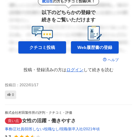
就活生
の方もクチコミ投稿OK！
以下のどちらかの登録で
続きをご覧いただけます
クチコミ投稿
Web履歴書の
登録
ヘルプ
投稿・登録済みの方は
ログイン
して
続きを読む
投稿日：
2022/01/17
0
株式会社村田製作所の評判・クチコミ・評価
女性の活躍・働きやすさ
良い点
事務
正社員
回答しない
役職なし
現職
新卒入社
2021年頃
3.7