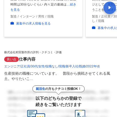
時間は30分ないぐらい 内々定の連絡は
…続き
ジとして、寡黙に
を見る
うことを
…続きを
製造
インターン
男性
現職
製造
正社員
3
し
現職
募集中の求人情報を見る
募集中の求人
株式会社村田製作所の評判・クチコミ・評価
仕事内容
良い点
エンジニア
正社員
30代
女性
役職なし
現職
新卒入社
既婚
2022年頃
生産技術の職種についています。　普段から挑戦させてくれる風
土。やりたいこ...
就活生
の方もクチコミ投稿OK！
以下のどちらかの登録で
続きをご覧いただけます