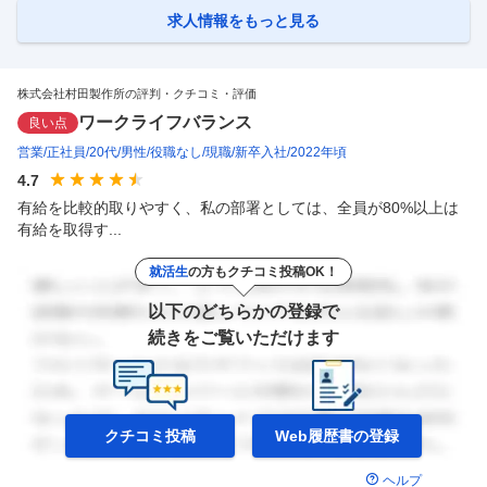
用を担っていただきます。 ■具体業務 ・製造現場と連携した業務要件整
理、要件定義など上流工程から開発・導入・標準化まで一貫して推進 ・
求人情報をもっと見る
自動化、トレーサビリティ強化、ゼロディフェクト推進等を目的とした
製造支援システムの企画・構築 ・IoT機器や各種設備・既存システムか
ら
…
株式会社村田製作所の評判・クチコミ・評価
ワークライフバランス
良い点
営業
正社員
20代
男性
役職なし
現職
新卒入社
2022年頃
4.7
有給を比較的取りやすく、私の部署としては、全員が80%以上は
有給を取得す...
就活生
の方もクチコミ投稿OK！
以下のどちらかの登録で
続きをご覧いただけます
クチコミ投稿
Web履歴書の
登録
ヘルプ