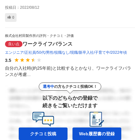
投稿日：
2022/08/12
0
株式会社村田製作所の評判・クチコミ・評価
ワークライフバランス
良い点
エンジニア
正社員
50代
男性
役職なし
現職
新卒入社
子育て中
2022年頃
3.5
自分の入社時(約25年前)と比較するとかなり、ワークライフバラ
ンスが考慮...
選考中
の方もクチコミ投稿OK！
以下のどちらかの登録で
続きをご覧いただけます
クチコミ投稿
Web履歴書の
登録