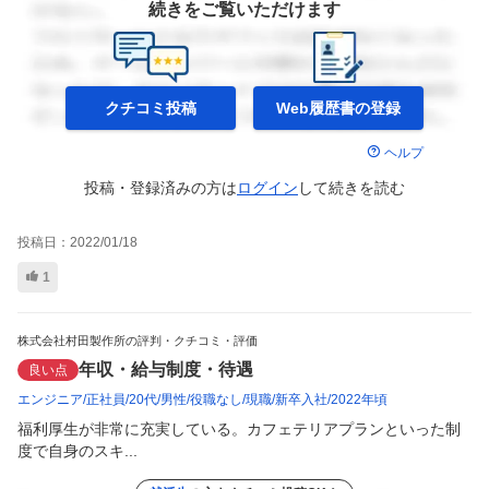
続きをご覧いただけます
クチコミ投稿
Web履歴書の
登録
ヘルプ
投稿・登録済みの方は
ログイン
して
続きを読む
投稿日：
2022/01/18
1
株式会社村田製作所の評判・クチコミ・評価
年収・給与制度・待遇
良い点
エンジニア
正社員
20代
男性
役職なし
現職
新卒入社
2022年頃
福利厚生が非常に充実している。カフェテリアプランといった制
度で自身のスキ...