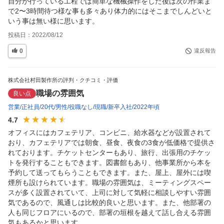
自分が行っている工程では簡単な機械操作をした後は次の作業ま
で2〜3時間待つ様な事も多々あり体力的にはそこまでしんどいと
いう事は無い様に思います。
投稿日：
2022/08/12
0
違反報告
株式会社村田製作所の評判・クチコミ・評価
職場の雰囲気
良い点
営業
正社員
20代
男性
役職なし
現職
新卒入社
2022年頃
4.7
オフィスにはカフェテリア、コンビニ、給水器などが設置されて
おり、カフェテリアでは朝食、昼食、夜食の3食が低価格で提供さ
れております。チケットセンターもあり、旅行、出張用のチケッ
トを発行することもできます。図書館もあり、他事業所から本を
予約して送ってもらうこともできます。また、屋上、屋外には喫
煙所も設けられています。職場の雰囲気は、ミーティングスペー
スが多く設置されていて、上司に対して気軽に相談しやすい雰囲
気であるので、風通しは比較的良いと思います。また、他部署の
人も同じフロアにいるので、部署の垣根を越えて話し合える雰囲
気もあるかと思います。