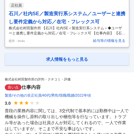
等）担当として、以下業務を担って頂きます。 ■業務詳細 ◇工場のユー
正社員
ティリティ設備全般の点検、メンテナンス計画、トラブル対応 ◇改修等
の工事における対応（工事会社の選定、調整、見積、稟議書作成など）
石川／社内SE／製造実行系システム／ユーザーと連携
◇施設保全に関するテーマ（例:DXを活用した保全、体制検討など）
…
し要件定義から対応／在宅・フレックス可
株式会社村田製作所 【石川】社内SE＜製造実行系システム＞◆ユーザ
ーと連携し要件定義から対応／在宅・フレックス可 【仕事内容】 【石
川】社内SE＜製造実行系システム＞◆ユーザーと連携し要件定義から対
給与等の情報を見る
提供：doda
応／在宅・フレックス可 【具体的な仕事内容】 スマートファクトリー構
想実現に向け、製造実行系システム（MES等）の企画・開発・保守・運
用を担っていただきます。 ■具体業務 ・製造現場と連携した業務要件整
理、要件定義など上流工程から開発・導入・標準化まで一貫して推進 ・
求人情報をもっと見る
自動化、トレーサビリティ強化、ゼロディフェクト推進等を目的とした
製造支援システムの企画・構築 ・IoT機器や各種設備・既存システムか
ら
…
株式会社村田製作所の評判・クチコミ・評価
仕事内容
良い点
製造
その他の非正社員
40代
男性
現職
既婚
2022年頃
3.0
普段の業務内容に関しては、3交代制で基本的には勤務中は一人で
機械を操作し原料の取り出しや梱包等を行なっています。トラブ
ル等があった場合は社員さんが対応してくれるので、一人で作業
はしていますが、そこまで不安な事はないです。
