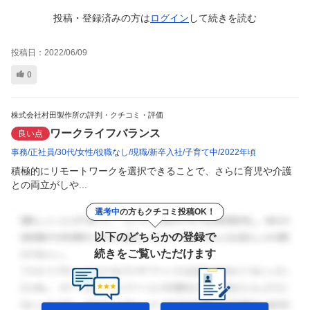
投稿・登録済みの方は
ログイン
して
続きを読む
投稿日：
2022/06/09
0
株式会社村田製作所の評判・クチコミ・評価
ワークライフバランス
良い点
事務
正社員
30代
女性
役職なし
現職
新卒入社
子育て中
2022年頃
積極的にリモートワークを選択できることで、さらに育児や介護
との両立がしや...
選考中
の方もクチコミ投稿OK！
以下のどちらかの登録で
続きをご覧いただけます