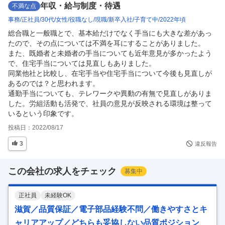
年収・給与制度・待遇
不満な点
事務
正社員
30代
女性
役職なし
現職
新卒入社
子育て中
2022年頃
総合職と一般職とで、基本給だけでなく手当にも大きな差があっ
たので、その点については不満を耳にすることがありました。

また、既婚者と未婚者の手当についても近年意見が多かったよう
で、住宅手当については見直しもありました。

同業他社と比較し、在宅手当や住宅手当について今後も見直しが
あるのでは？と思われます。

通勤手当についても、テレワークや異動の有無で見直しがありま
した。労組活動も活発で、社員の意見が反映される環境は整って
いるという印象です。
投稿日：
2022/08/17
3
違反報告
この会社の求人をチェック
募集中
正社員
未経験OK
滋賀／品質保証／電子部品経験不問／働きやすさとキ
ャリアアップ／どちらも妥協しない品質ポジション