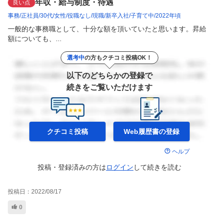
年収・給与制度・待遇
良い点
事務
正社員
30代
女性
役職なし
現職
新卒入社
子育て中
2022年頃
一般的な事務職として、十分な額を頂いていたと思います。昇給
額についても、...
選考中
の方もクチコミ投稿OK！
以下のどちらかの登録で
続きをご覧いただけます
クチコミ投稿
Web履歴書の
登録
ヘルプ
投稿・登録済みの方は
ログイン
して
続きを読む
投稿日：
2022/08/17
0