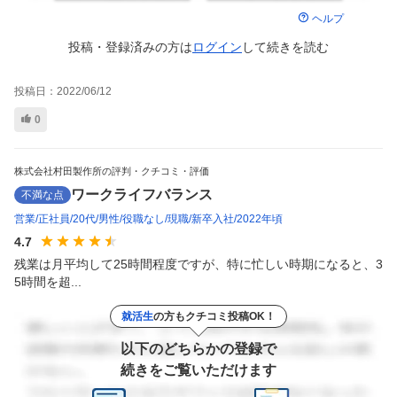
ヘルプ
投稿・登録済みの方は
ログイン
して
続きを読む
投稿日：
2022/06/12
0
株式会社村田製作所の評判・クチコミ・評価
ワークライフバランス
不満な点
営業
正社員
20代
男性
役職なし
現職
新卒入社
2022年頃
4.7
残業は月平均して25時間程度ですが、特に忙しい時期になると、3
5時間を超...
就活生
の方もクチコミ投稿OK！
以下のどちらかの登録で
続きをご覧いただけます