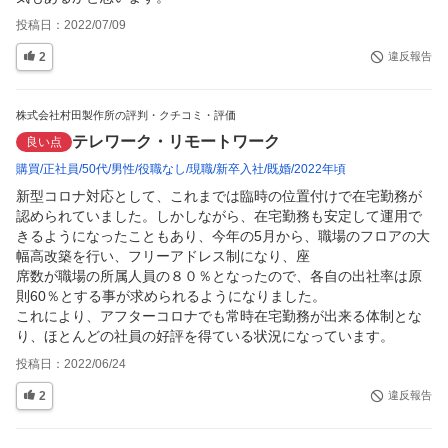
投稿日：
2022/07/09
2
違反報告
株式会社村田製作所の評判・クチコミ・評価
テレワーク・リモートワーク
良い点
購買
正社員
50代
男性
役職なし
現職
新卒入社
既婚
2022年頃
新型コロナ対応として、これまでは臨時の位置付けで在宅勤務が
認められていました。しかしながら、在宅勤務も安定して運用で
きるようになったこともあり、今年の5月から、職場のフロアの大
幅高改築を行い、フリーアドレス制になり、座

席数が職場の所属人員の８０％となったので、各自の出社率は原
則60％とする事が求められるようになりました。

これにより、アフターコロナでも常時在宅勤務が出来る体制とな
り、ほとんどの社員の好評を得ている状況になっています。
投稿日：
2022/06/24
2
違反報告