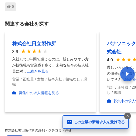
0
関連する会社を探す
株式会社日立製作所
パナソニック
式会社
3.9
入社して1年間で感じるのは、親しみやすい方
4.0
が技術職も営業職も多く、未熟な新卒の新人社
優しい人が多く、
員に対し
…続きを見る
の研修が半年ほど
営業
正社員
女性
新卒入社
役職なし
現
いて学ぶ
…続きを
職
設計
正社員
2
し
現職
募集中の求人情報を見る
募集中の求人
この企業の新着求人を受け取る
株式会社村田製作所の評判・クチコミ・評価