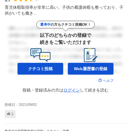
育児休暇取得率が非常に高い。子供の看護休暇も整っており、子
供がいても働き...
選考中
の方もクチコミ投稿OK！
以下のどちらかの登録で
続きをご覧いただけます
クチコミ投稿
Web履歴書の
登録
ヘルプ
投稿・登録済みの方は
ログイン
して
続きを読む
投稿日：
2021/09/02
1
株式会社村田製作所の評判・クチコミ・評価