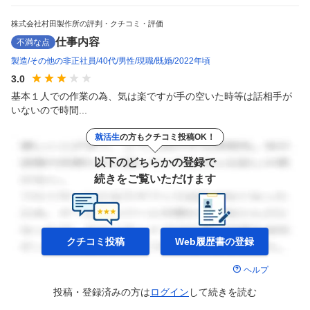
株式会社村田製作所の評判・クチコミ・評価
仕事内容
不満な点
製造
その他の非正社員
40代
男性
現職
既婚
2022年頃
3.0
基本１人での作業の為、気は楽ですが手の空いた時等は話相手が
いないので時間...
就活生
の方もクチコミ投稿OK！
以下のどちらかの登録で
続きをご覧いただけます
クチコミ投稿
Web履歴書の
登録
ヘルプ
投稿・登録済みの方は
ログイン
して
続きを読む