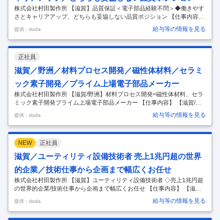
株式会社村田製作所 【滋賀】品質保証＜電子部品経験不問＞◆働きやす
さとキャリアアップ、どちらも妥協しない品質ポジション 【仕事内容】
【滋賀】品質保証＜電子部品経験不問＞◆働きやすさとキャリアアッ
給与等の情報を見る
提供：doda
プ、どちらも妥協しない品質ポジション 【具体的な仕事内容】 ～電子部
品経験不問。品質保証として、製品開発の源流から量産・グローバル展
開まで品質を創り込むことが可能です～ 電子部品の品質保証における、
正社員
以下業務を担当して頂きます。 ■業務詳細（業務例） ・新規開発取り組
みのプロジェクト会議に参加。開発目標やその評価方法の検討に品質視
滋賀／野洲／材料プロセス開発／磁性体材料／セラミ
点でアドバイスを行う。 ・既存量産品の材料・設計変更に対して品質視
ック素子開発／プライム上場電子部品メーカー
点で参画
…
株式会社村田製作所 【滋賀/野洲】材料プロセス開発<磁性体材料、セラ
ミック素子開発プライム上場電子部品メーカー 【仕事内容】 【滋賀/野
洲】材料プロセス開発<磁性体材料、セラミック素子開発プライム上場
給与等の情報を見る
提供：doda
電子部品メーカー 【具体的な仕事内容】 電子部品向けの磁性材料の設
計、原料プロセスおよび窯業プロセスの技術開発に携わっていただきま
す。 業務の流れとしては、商品開発部門より「どんな性能のインダクタ
NEW
正社員
が必要で、そのためにどんなコアがいるか」というニーズを受けて、組
成の検討から、それを実現するためのプロセス開発までを担います。 ■
滋賀／ユーティリティ設備技術者 売上1兆円超の世界
業務詳細 ・既存材料のQCDを抜本的に改善する取り組みを、工場の製造
的企業／技術仕事から企画まで幅広くお任せ
プロセ
…
株式会社村田製作所 【滋賀】ユーティリティ設備技術者 ◇売上1兆円超
の世界的企業/技術仕事から企画まで幅広くお任せ 【仕事内容】 【滋
賀】ユーティリティ設備技術者 ◇売上1兆円超の世界的企業/技術仕事か
給与等の情報を見る
提供：doda
ら企画まで幅広くお任せ 【具体的な仕事内容】 生産活動の土台となる工
場インフラ施設・ユーティリティ設備（電気/排水/ボイラー設備/空調