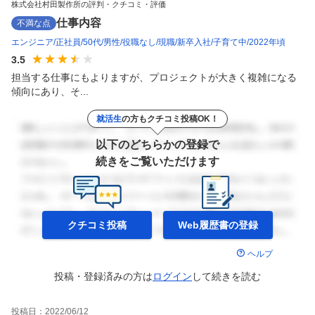
株式会社村田製作所の評判・クチコミ・評価
仕事内容
不満な点
エンジニア
正社員
50代
男性
役職なし
現職
新卒入社
子育て中
2022年頃
3.5
担当する仕事にもよりますが、プロジェクトが大きく複雑になる
傾向にあり、そ...
就活生
の方もクチコミ投稿OK！
以下のどちらかの登録で
続きをご覧いただけます
クチコミ投稿
Web履歴書の
登録
ヘルプ
投稿・登録済みの方は
ログイン
して
続きを読む
投稿日：
2022/06/12