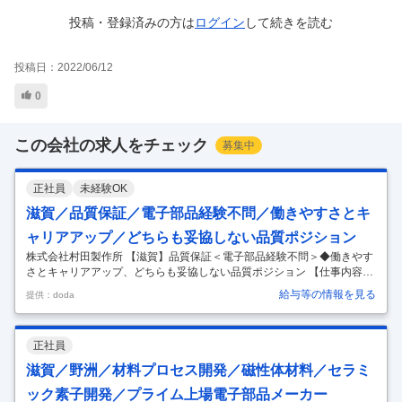
投稿・登録済みの方は
ログイン
して
続きを読む
投稿日：
2022/06/12
0
この会社の求人をチェック
募集中
正社員
未経験OK
滋賀／品質保証／電子部品経験不問／働きやすさとキ
ャリアアップ／どちらも妥協しない品質ポジション
株式会社村田製作所 【滋賀】品質保証＜電子部品経験不問＞◆働きやす
さとキャリアアップ、どちらも妥協しない品質ポジション 【仕事内容】
【滋賀】品質保証＜電子部品経験不問＞◆働きやすさとキャリアアッ
給与等の情報を見る
提供：doda
プ、どちらも妥協しない品質ポジション 【具体的な仕事内容】 ～電子部
品経験不問。品質保証として、製品開発の源流から量産・グローバル展
開まで品質を創り込むことが可能です～ 電子部品の品質保証における、
正社員
以下業務を担当して頂きます。 ■業務詳細（業務例） ・新規開発取り組
みのプロジェクト会議に参加。開発目標やその評価方法の検討に品質視
滋賀／野洲／材料プロセス開発／磁性体材料／セラミ
点でアドバイスを行う。 ・既存量産品の材料・設計変更に対して品質視
ック素子開発／プライム上場電子部品メーカー
点で参画
…