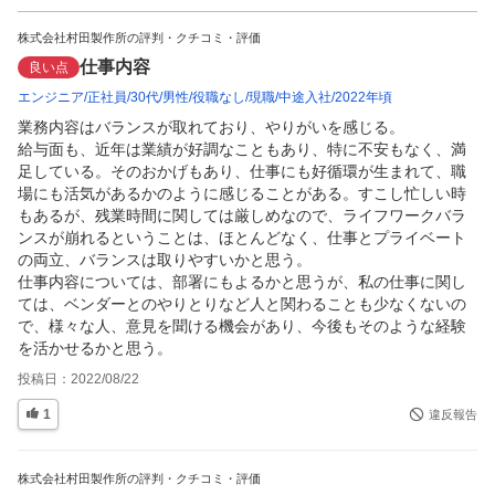
株式会社村田製作所の評判・クチコミ・評価
仕事内容
良い点
エンジニア
正社員
30代
男性
役職なし
現職
中途入社
2022年頃
業務内容はバランスが取れており、やりがいを感じる。

給与面も、近年は業績が好調なこともあり、特に不安もなく、満
足している。そのおかげもあり、仕事にも好循環が生まれて、職
場にも活気があるかのように感じることがある。すこし忙しい時
もあるが、残業時間に関しては厳しめなので、ライフワークバラ
ンスが崩れるということは、ほとんどなく、仕事とプライベート
の両立、バランスは取りやすいかと思う。

仕事内容については、部署にもよるかと思うが、私の仕事に関し
ては、ベンダーとのやりとりなど人と関わることも少なくないの
で、様々な人、意見を聞ける機会があり、今後もそのような経験
を活かせるかと思う。
投稿日：
2022/08/22
1
違反報告
株式会社村田製作所の評判・クチコミ・評価