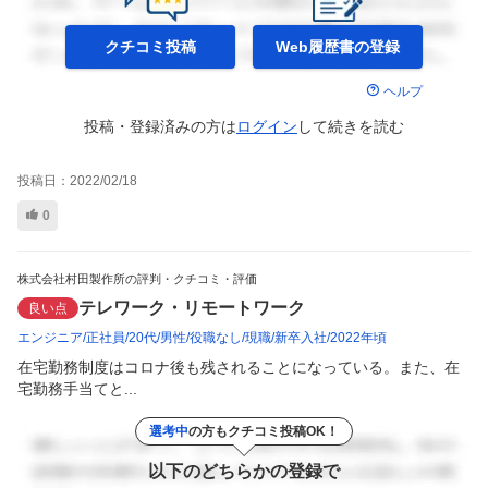
クチコミ投稿
Web履歴書の
登録
ヘルプ
投稿・登録済みの方は
ログイン
して
続きを読む
投稿日：
2022/02/18
0
株式会社村田製作所の評判・クチコミ・評価
テレワーク・リモートワーク
良い点
エンジニア
正社員
20代
男性
役職なし
現職
新卒入社
2022年頃
在宅勤務制度はコロナ後も残されることになっている。また、在
宅勤務手当てと...
選考中
の方もクチコミ投稿OK！
以下のどちらかの登録で