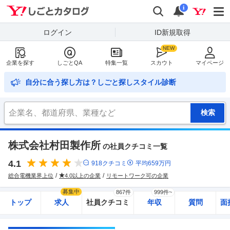
Yahoo!しごとカタログ
検索
通知
i
ログイン
ID新規取得
企業を探す
しごとQA
特集一覧
スカウト
マイページ
自分に合う探し方は？しごと探しスタイル診断
株式会社村田製作所
の社員クチコミ一覧
4.1
918
クチコミ
平均
659
万円
総合電機業界上位
4.0以上の企業
リモートワーク可の企業
募集中
867件
999件~
トップ
求人
社員クチコミ
年収
質問
面