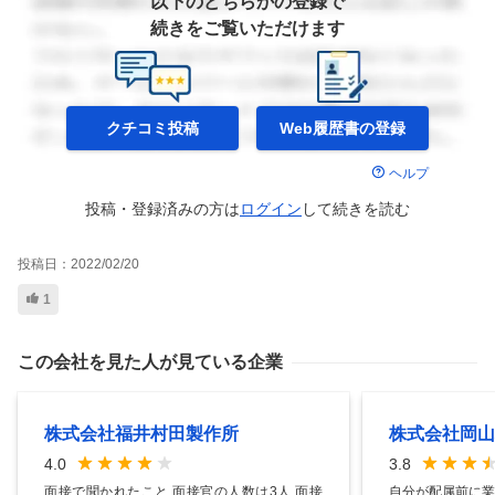
以下のどちらかの登録で
続きをご覧いただけます
クチコミ投稿
Web履歴書の
登録
ヘルプ
投稿・登録済みの方は
ログイン
して
続きを読む
投稿日：
2022/02/20
1
この会社を見た人が見ている企業
株式会社福井村田製作所
株式会社岡山
4.0
3.8
面接で聞かれたこと 面接官の人数は3人 面接
自分が配属前に業