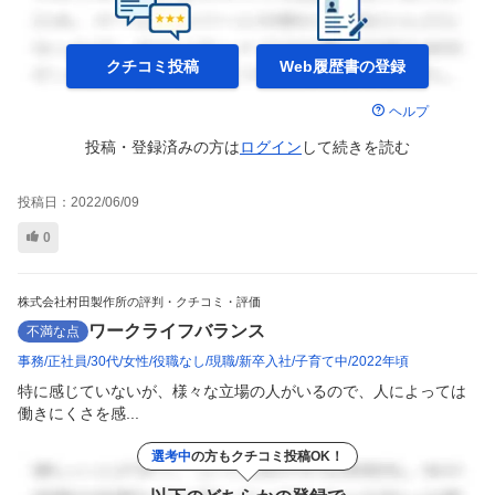
クチコミ投稿
Web履歴書の
登録
ヘルプ
投稿・登録済みの方は
ログイン
して
続きを読む
投稿日：
2022/06/09
0
株式会社村田製作所の評判・クチコミ・評価
ワークライフバランス
不満な点
事務
正社員
30代
女性
役職なし
現職
新卒入社
子育て中
2022年頃
特に感じていないが、様々な立場の人がいるので、人によっては
働きにくさを感...
選考中
の方もクチコミ投稿OK！