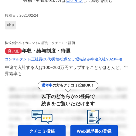
投稿・登録済みの方は
ログイン
して
続きを読む
投稿日：
2021/02/24
0
株式会社ベイカレントの評判・クチコミ・評価
年収・給与制度・待遇
良い点
コンサルタント
正社員
20代
男性
役職なし
退職済み
中途入社
2023年頃
中途で入社する人は100~200万円アップすることがほとんど、年
昇給率も...
選考中
の方もクチコミ投稿OK！
以下のどちらかの登録で
続きをご覧いただけます
クチコミ投稿
Web履歴書の
登録