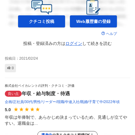
クチコミ投稿
Web履歴書の
登録
ヘルプ
投稿・登録済みの方は
ログイン
して
続きを読む
投稿日：
2021/02/24
0
株式会社ベイカレントの評判・クチコミ・評価
年収・給与制度・待遇
良い点
企画
正社員
30代
男性
リーダー
現職
中途入社
既婚
子育て中
2022年頃
5.0
年収は年俸制で、あらかじめ決まっているため、見通しが立てや
すい。退職金は...
選考中
の方もクチコミ投稿OK！