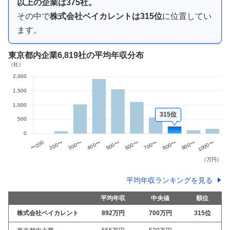
以上
の企業は
375
社。
その中で
株式会社ベイカレント
は
315
位
に位置してい
ます。
東京都内企業
6,819社
の平均年収分布
315位
平均年収ランキングを見る
平均年収
中央値
順位
株式会社ベイカレント
892万
円
700万
円
315
位