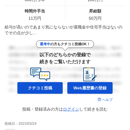
時間外手当
昇給額
11
万円
50
万円
給与が高いのであまり気にならないが退職金や住宅手当はないの
でその点が少し...
選考中
の方もクチコミ投稿OK！
以下のどちらかの登録で
続きをご覧いただけます
クチコミ投稿
Web履歴書の
登録
ヘルプ
投稿・登録済みの方は
ログイン
して
続きを読む
投稿日：
2022/03/24