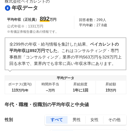
株式会社ベイカレント
の
年収データ
892
平均年収（正社員）
万円
回答者数：
299
人
平均年齢：
27.8
歳
公式年収※：
1331
万円
※有価証券報告書公表の情報です。
全299件の年収・給与情報を集計した結果、
ベイカレントの
平均年収は892万円でした
。これはコンサルティング・専門
事務所「コンサルティング」業界の平均563万円を329万円上
回る水準で、業界内でも非常に高い年収水準にあります。
平均データ
ボーナス(賞与)
時間外手当
昇給頻度
昇給額
119
--
1年に1回
19
万円/年
万円
万円
年代・職種・役職別の平均年収と中央値
性別
すべて
男性
女性
その他