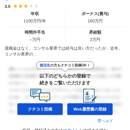
3.0
年収
ボーナス(賞与)
1100
万円/年
160
万円
時間外手当
昇給額
--
万円
2
万円
退職金はなく、コンサル業界では給与は良い方だったが、近年、
コンサル業界の...
就活生
の方もクチコミ投稿OK！
以下のどちらかの登録で
続きをご覧いただけます
クチコミ投稿
Web履歴書の
登録
ヘルプ