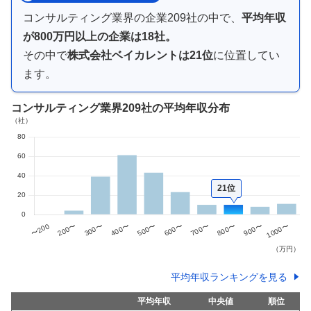
コンサルティング業界
の企業
209
社の中で、
平均年収
が
800万円以上
の企業は
18
社。
その中で
株式会社ベイカレント
は
21
位
に位置してい
ます。
コンサルティング業界
209社
の平均年収分布
21位
平均年収ランキングを見る
平均年収
中央値
順位