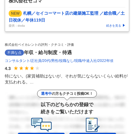
株式会社セコマ
札幌／セイコーマート店の建築施工監理 ／総合職／土
NEW
日祝休／年休119日
提供：doda
続きを見る
株式会社ベイカレントの評判・クチコミ・評価
年収・給与制度・待遇
不満な点
コンサルタント
正社員
20代
男性
役職なし
現職
中途入社
2022年頃
4.3
特にない。(家賃補助はないが、それが気にならないくらい給料が
支払われる。...
選考中
の方もクチコミ投稿OK！
以下のどちらかの登録で
続きをご覧いただけます