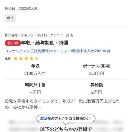
投稿日：
2022/01/16
1
株式会社ベイカレントの評判・クチコミ・評価
年収・給与制度・待遇
良い点
コンサルタント
正社員
男性
マネージャー
現職
中途入社
2021年頃
4.5
年収
ボーナス(賞与)
1100
万円/年
150
万円
時間外手当
昇給額
--
万円
2
万円
役職を昇格するタイミングで、年収が一気に数百万円上がるた
め、会社から期待...
就活生
の方もクチコミ投稿OK！
以下のどちらかの登録で