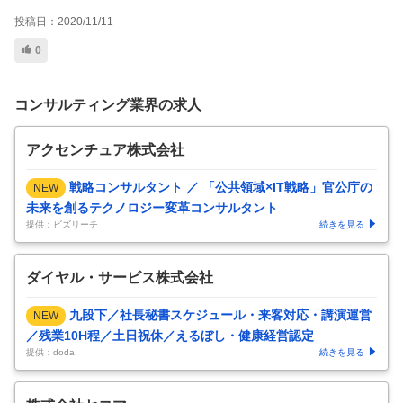
投稿日：
2020/11/11
0
コンサルティング業界の求人
アクセンチュア株式会社
戦略コンサルタント ／ 「公共領域×IT戦略」官公庁の
NEW
未来を創るテクノロジー変革コンサルタント
提供：ビズリーチ
続きを見る
ダイヤル・サービス株式会社
九段下／社長秘書スケジュール・来客対応・講演運営
NEW
／残業10H程／土日祝休／えるぼし・健康経営認定
提供：doda
続きを見る