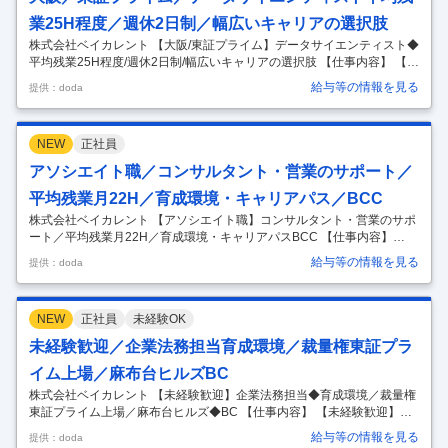
し国内最大規模の案件を担当できる ※株式
…
業25H程度／週休2日制／幅広いキャリアの選択肢
株式会社ベイカレント 【大阪/東証プライム】データサイエンティスト◆
平均残業25H程度/週休2日制/幅広いキャリアの選択肢 【仕事内容】 【大
阪/東証プライム】データサイエンティスト◆平均残業25H程度/週休2日
給与等の情報を見る
提供：doda
制/幅広いキャリアの選択肢 【具体的な仕事内容】 【日経最大手コンサ
ルファームからシステムインテグレーション領域において新会社を設立/
大手プライム案件等多数/ITコンサル・マネジメント・スペシャリスト等
NEW
正社員
キャリアパス多数/領域・サービス問わない『ワンプール制』】 ◎最新技
術と豊富な案件ノウハウがあります。最新の技術を身につけて大規模案
アソシエイト職／コンサルタント・営業のサポート／
件での経験をつむことができます。 ◎多様な業界で一気通
…
平均残業月22H／育成環境・キャリアパス／BCC
株式会社ベイカレント 【アソシエイト職】コンサルタント・営業のサポ
ート／平均残業月22H／育成環境・キャリアパスBCC 【仕事内容】
【アソシエイト職】コンサルタント・営業のサポート／平均残業月22H
給与等の情報を見る
提供：doda
／育成環境・キャリアパスBCC 【具体的な仕事内容】 ～麻布台ヒルズ
／東証プライム上場の大手日系コンサルファーム／ホワイト500認定／
完全週休二日制／服装自由～ 【業務内容】 コンサルティングファームの
NEW
正社員
未経験OK
アソシエイト（サポート職）として、様々な業界のリーディングカンパ
ニーとのプロジェクト受注に向けた折衝・契約関連のアシスト業務をお
未経験歓迎／企業法務担当育成環境／裁量権東証プラ
任せ ※ご志向・ご経験により、採用やコンサル業務サポートでの検討可
イム上場／麻布台ヒルズBC
能性
…
株式会社ベイカレント 【未経験歓迎】企業法務担当◆育成環境／裁量権
東証プライム上場／麻布台ヒルズ◆BC 【仕事内容】 【未経験歓迎】企
業法務担当◆育成環境／裁量権東証プライム上場／麻布台ヒルズ◆BC
給与等の情報を見る
提供：doda
【具体的な仕事内容】 ◎高年収とWLBの両軸を叶えられる ◎約6,000名