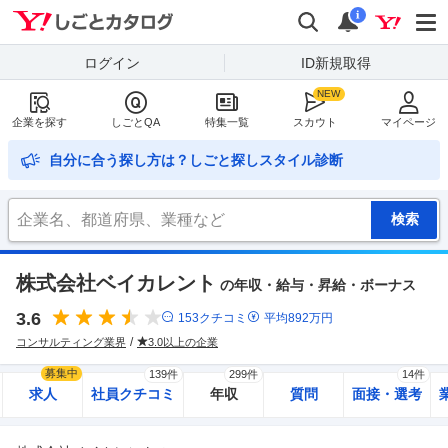
Yahoo!しごとカタログ
検索
通知
i
ログイン
ID新規取得
企業を探す
しごとQA
特集一覧
スカウト
マイページ
自分に合う探し方は？しごと探しスタイル診断
株式会社ベイカレント
の年収・給与・昇給・ボーナス
3.6
153
クチコミ
平均
892
万円
コンサルティング業界
3.0以上の企業
募集中
139件
299件
14件
求人
社員クチコミ
年収
質問
面接・選考