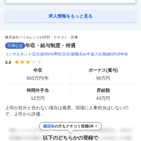
規模の東証プライム上場企業で業務設計や人材マネジメントの経験を積
み、バックオフィスのプロフェッショナルを目指せる ◎毎年120％の企
業成長を実現、Forbes誌でアジアのBest Under A Billionに選出されるな
求人情報をもっと見る
ど将来性も高い企業 ■業務内容 当社コーポレート部にて、契約法務を中
心に、社内規程の整備、法務相談対応
…
株式会社ベイカレントの評判・クチコミ・評価
年収・給与制度・待遇
不満な点
コンサルタント
正社員
30代
男性
主任
退職済み
中途入社
既婚
2018年頃
3.0
年収
ボーナス(賞与)
650
万円/年
90
万円
時間外手当
昇給額
12
万円
43
万円
上司が自分と合わない場合は最悪。現場に人事担当はいないの
で、上司から評価...
就活生
の方もクチコミ投稿OK！
以下のどちらかの登録で