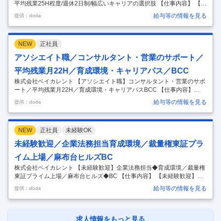
平均残業25H程度/週休2日制/幅広いキャリアの選択肢 【仕事内容】 【大
阪/東証プライム】データサイエンティスト◆平均残業25H程度/週休2日
給与等の情報を見る
提供：doda
制/幅広いキャリアの選択肢 【具体的な仕事内容】 【日経最大手コンサ
ルファームからシステムインテグレーション領域において新会社を設立/
大手プライム案件等多数/ITコンサル・マネジメント・スペシャリスト等
NEW
正社員
キャリアパス多数/領域・サービス問わない『ワンプール制』】 ◎最新技
術と豊富な案件ノウハウがあります。最新の技術を身につけて大規模案
アソシエイト職／コンサルタント・営業のサポート／
件での経験をつむことができます。 ◎多様な業界で一気通
…
平均残業月22H／育成環境・キャリアパス／BCC
株式会社ベイカレント 【アソシエイト職】コンサルタント・営業のサポ
ート／平均残業月22H／育成環境・キャリアパスBCC 【仕事内容】
【アソシエイト職】コンサルタント・営業のサポート／平均残業月22H
給与等の情報を見る
提供：doda
／育成環境・キャリアパスBCC 【具体的な仕事内容】 ～麻布台ヒルズ
／東証プライム上場の大手日系コンサルファーム／ホワイト500認定／
完全週休二日制／服装自由～ 【業務内容】 コンサルティングファームの
NEW
正社員
未経験OK
アソシエイト（サポート職）として、様々な業界のリーディングカンパ
ニーとのプロジェクト受注に向けた折衝・契約関連のアシスト業務をお
未経験歓迎／企業法務担当育成環境／裁量権東証プラ
任せ ※ご志向・ご経験により、採用やコンサル業務サポートでの検討可
イム上場／麻布台ヒルズBC
能性
…
株式会社ベイカレント 【未経験歓迎】企業法務担当◆育成環境／裁量権
東証プライム上場／麻布台ヒルズ◆BC 【仕事内容】 【未経験歓迎】企
業法務担当◆育成環境／裁量権東証プライム上場／麻布台ヒルズ◆BC
給与等の情報を見る
提供：doda
【具体的な仕事内容】 ◎高年収とWLBの両軸を叶えられる ◎約6,000名
規模の東証プライム上場企業で業務設計や人材マネジメントの経験を積
み、バックオフィスのプロフェッショナルを目指せる ◎毎年120％の企
業成長を実現、Forbes誌でアジアのBest Under A Billionに選出されるな
求人情報をもっと見る