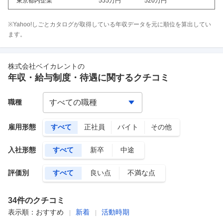
東京都内企業
555万
円
520万
円
※Yahoo!しごとカタログが取得している年収データを元に順位を算出してい
ます。
株式会社ベイカレント
の
年収・給与制度・待遇に関するクチコミ
職種
雇用形態
すべて
正社員
バイト
その他
入社形態
すべて
新卒
中途
評価別
すべて
良い点
不満な点
34
件のクチコミ
表示順：
おすすめ
新着
活動時期