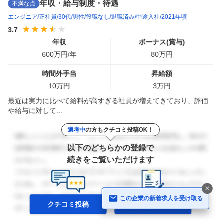
年収・給与制度・待遇
不満な点
エンジニア
正社員
30代
男性
役職なし
退職済み
中途入社
2021年頃
3.7
年収
ボーナス(賞与)
600
万円/年
80
万円
時間外手当
昇給額
10
万円
3
万円
最近は実力に比べて給料が高すぎる社員が増えてきており、評価
や給与に対して...
選考中
の方もクチコミ投稿OK！
以下のどちらかの登録で
続きをご覧いただけます
この企業の新着求人を受け取る
クチコミ投稿
Web履歴書の
登録