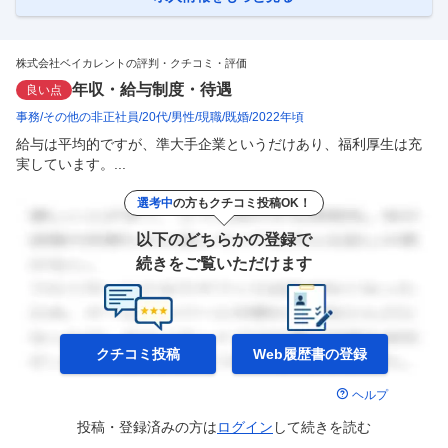
ど将来性も高い企業 ■業務内容 当社コーポレート部にて、契約法務を中
心に、社内規程の整備、法務相談対応
…
株式会社ベイカレントの評判・クチコミ・評価
年収・給与制度・待遇
良い点
事務
その他の非正社員
20代
男性
現職
既婚
2022年頃
給与は平均的ですが、準大手企業というだけあり、福利厚生は充
実しています。...
選考中
の方もクチコミ投稿OK！
以下のどちらかの登録で
続きをご覧いただけます
クチコミ投稿
Web履歴書の
登録
ヘルプ
投稿・登録済みの方は
ログイン
して
続きを読む