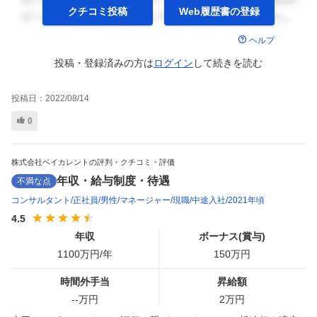
クチコミ投稿
Web履歴書の
登録
ヘルプ
投稿・登録済みの方は
ログイン
して
続きを読む
投稿日：
2022/08/14
0
株式会社ベイカレントの評判・クチコミ・評価
年収・給与制度・待遇
不満な点
コンサルタント
正社員
男性
マネージャー
現職
中途入社
2021年頃
4.5
年収
ボーナス(賞与)
1100
万円/年
150
万円
時間外手当
昇給額
--
万円
2
万円