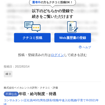
選考中
の方もクチコミ投稿OK！
以下のどちらかの登録で
続きをご覧いただけます
クチコミ投稿
Web履歴書の
登録
ヘルプ
投稿・登録済みの方は
ログイン
して
続きを読む
投稿日：
2022/02/14
0
株式会社ベイカレントの評判・クチコミ・評価
年収・給与制度・待遇
不満な点
コンサルタント
正社員
40代
男性
課長
現職
中途入社
既婚
子育て中
2021年
頃