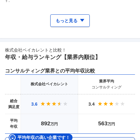
す。
もっと見る
株式会社ベイカレント
と比較！
年収・給与ランキング【業界
内順位】
コンサルティング
業界との平均年収比較
業界
平均
株式会社ベイカレント
コンサルティング
総合
3.6
3.4
満足度
平均
892
563
万円
万円
年収
平均年収の高い企業です！