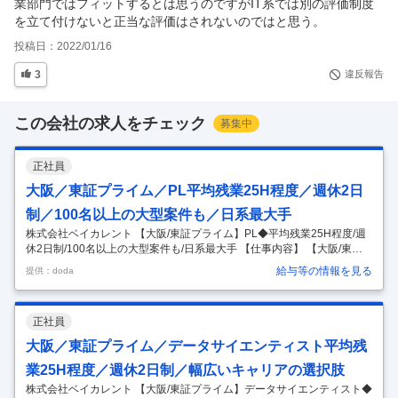
業部門ではフィットするとは思うのですがIT系では別の評価制度
を立て付けないと正当な評価はされないのではと思う。
投稿日：
2022/01/16
3
違反報告
この会社の求人をチェック
募集中
正社員
大阪／東証プライム／PL平均残業25H程度／週休2日
制／100名以上の大型案件も／日系最大手
株式会社ベイカレント 【大阪/東証プライム】PL◆平均残業25H程度/週
休2日制/100名以上の大型案件も/日系最大手 【仕事内容】 【大阪/東証
プライム】PL◆平均残業25H程度/週休2日制/100名以上の大型案件も/日
給与等の情報を見る
提供：doda
系最大手 【具体的な仕事内容】 【日経最大手コンサルファームからシス
テムインテグレーション領域において新会社を設立/大手プライム案件等
多数/ITコンサル・マネジメント・スペシャリスト等キャリアパス多数/領
正社員
域・サービス問わない『ワンプール制』】 ◎コンサルタントとSEがワ
ンチームとなることで、国内外の様々な課題解決が可能 ◎PL経験をいか
大阪／東証プライム／データサイエンティスト平均残
し国内最大規模の案件を担当できる ※株式
…
業25H程度／週休2日制／幅広いキャリアの選択肢
株式会社ベイカレント 【大阪/東証プライム】データサイエンティスト◆