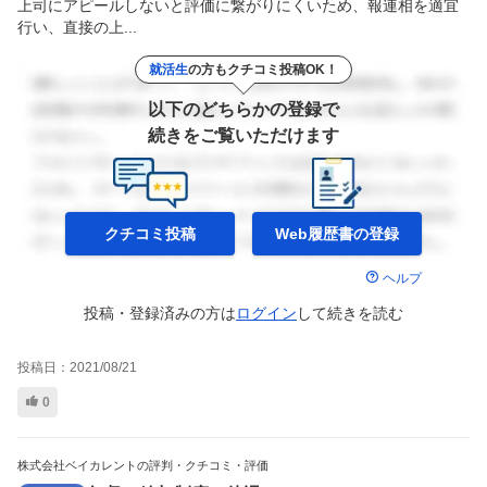
上司にアピールしないと評価に繋がりにくいため、報連相を適宜
行い、直接の上...
就活生
の方もクチコミ投稿OK！
以下のどちらかの登録で
続きをご覧いただけます
クチコミ投稿
Web履歴書の
登録
ヘルプ
投稿・登録済みの方は
ログイン
して
続きを読む
投稿日：
2021/08/21
0
株式会社ベイカレントの評判・クチコミ・評価