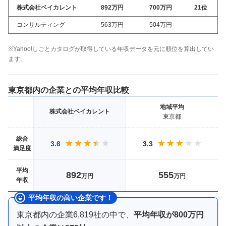
株式会社ベイカレント
892万
円
700万
円
21
位
コンサルティング
563万
円
504万
円
※Yahoo!しごとカタログが取得している年収データを元に順位を算出してい
ます。
東京都
内の企業との平均年収比較
地域
平均
株式会社ベイカレント
東京都
総合
3.6
3.3
満足度
平均
892
555
万円
万円
年収
平均年収の高い企業です！
東京都内
の企業
6,819
社の中で、
平均年収が
800万円