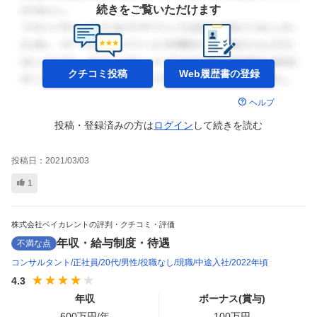
続きをご覧いただけます
クチコミ投稿
Web履歴書の
登録
ヘルプ
投稿・登録済みの方は
ログイン
して
続きを読む
投稿日：
2021/03/03
1
株式会社ベイカレントの評判・クチコミ・評価
年収・給与制度・待遇
不満な点
コンサルタント
正社員
20代
男性
役職なし
現職
中途入社
2022年頃
4.3
年収
ボーナス(賞与)
600
万円/年
100
万円