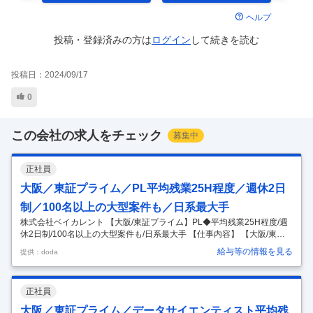
ヘルプ
投稿・登録済みの方は
ログイン
して
続きを読む
投稿日：
2024/09/17
0
この会社の求人をチェック
募集中
正社員
大阪／東証プライム／PL平均残業25H程度／週休2日
制／100名以上の大型案件も／日系最大手
株式会社ベイカレント 【大阪/東証プライム】PL◆平均残業25H程度/週
休2日制/100名以上の大型案件も/日系最大手 【仕事内容】 【大阪/東証
プライム】PL◆平均残業25H程度/週休2日制/100名以上の大型案件も/日
給与等の情報を見る
提供：doda
系最大手 【具体的な仕事内容】 【日経最大手コンサルファームからシス
テムインテグレーション領域において新会社を設立/大手プライム案件等
多数/ITコンサル・マネジメント・スペシャリスト等キャリアパス多数/領
正社員
域・サービス問わない『ワンプール制』】 ◎コンサルタントとSEがワ
ンチームとなることで、国内外の様々な課題解決が可能 ◎PL経験をいか
大阪／東証プライム／データサイエンティスト平均残