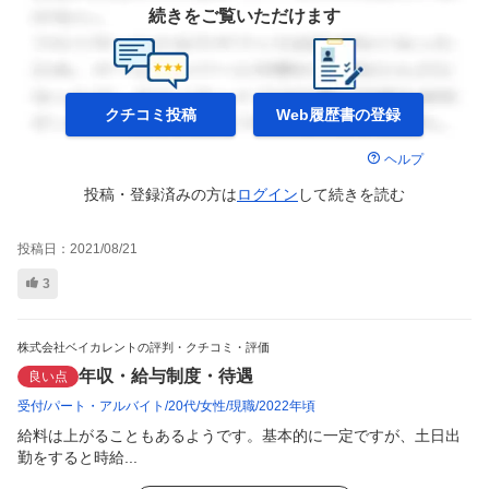
続きをご覧いただけます
クチコミ投稿
Web履歴書の
登録
ヘルプ
投稿・登録済みの方は
ログイン
して
続きを読む
投稿日：
2021/08/21
3
株式会社ベイカレントの評判・クチコミ・評価
年収・給与制度・待遇
良い点
受付
パート・アルバイト
20代
女性
現職
2022年頃
給料は上がることもあるようです。基本的に一定ですが、土日出
勤をすると時給...