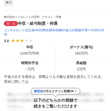
0
株式会社ベイカレントの評判・クチコミ・評価
年収・給与制度・待遇
良い点
コンサルタント
正社員
40代
男性
課長
現職
中途入社
既婚
子育て中
2021年
頃
3.0
年収
ボーナス(賞与)
1100
万円/年
160
万円
時間外手当
昇給額
--
万円
2
万円
中途入社する場合は、前職よりも大幅な金額を提示してくれる。
昇給に関しては...
就活生
の方もクチコミ投稿OK！
以下のどちらかの登録で
続きをご覧いただけます