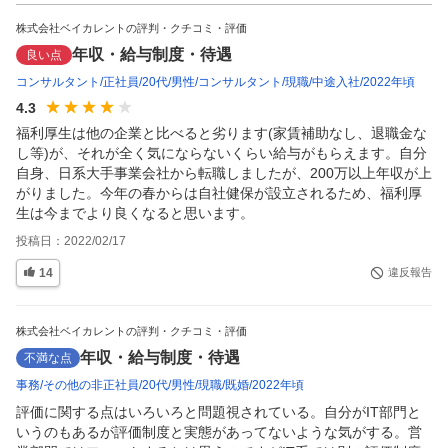
株式会社ベイカレントの評判・クチコミ・評価
年収・給与制度・待遇
良い点
コンサルタント
正社員
20代
男性
コンサルタント
現職
中途入社
2022年頃
4.3
福利厚生は他の企業と比べると劣ります(家賃補助なし、退職金な
し等)が、それが全く気にならないくらい給与がもらえます。自分
自身、日系大手事業会社から転職しましたが、200万以上年収が上
がりました。今年の春からは自社健保が設立されるため、福利厚
生は今までより良くなると思います。
投稿日：
2022/02/17
14
違反報告
株式会社ベイカレントの評判・クチコミ・評価
年収・給与制度・待遇
不満な点
事務
その他の非正社員
20代
男性
現職
既婚
2022年頃
評価に関する点はいろいろと問題視されている。自分がIT部門と
いうのもあるが評価制度と実態があってないような気がする。営