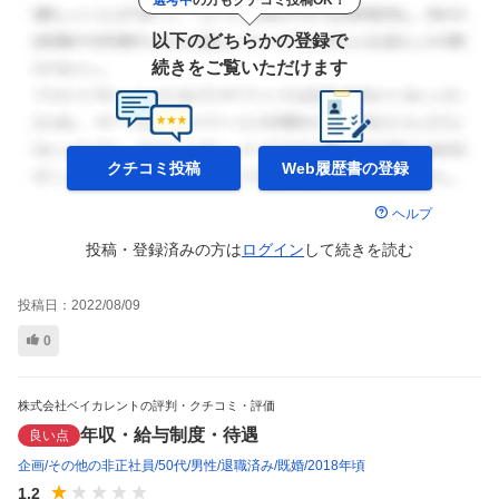
以下のどちらかの登録で
続きをご覧いただけます
クチコミ投稿
Web履歴書の
登録
ヘルプ
投稿・登録済みの方は
ログイン
して
続きを読む
投稿日：
2022/08/09
0
株式会社ベイカレントの評判・クチコミ・評価
年収・給与制度・待遇
良い点
企画
その他の非正社員
50代
男性
退職済み
既婚
2018年頃
1.2