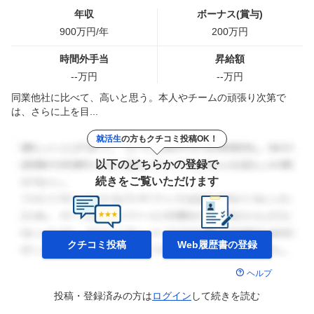
年収
ボーナス(賞与)
900
万円/年
200
万円
時間外手当
昇給額
--
万円
--
万円
同業他社に比べて、高いと思う。本人やチームの頑張り次第で
は、さらに上を目...
就活生
の方もクチコミ投稿OK！
以下のどちらかの登録で
続きをご覧いただけます
クチコミ投稿
Web履歴書の
登録
ヘルプ
投稿・登録済みの方は
ログイン
して
続きを読む