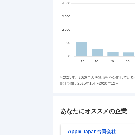
※
2025
年、
2026
年の決算情報を公開している
集計期間：
2025
年
1
月〜
2026
年
12
月
あなたにオススメの企業
Apple Japan合同会社