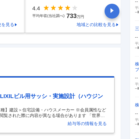
--
4.4
4.
平
--
733
平均年収(当社調べ)
平
万円
較を見る
地域
との比較を見る
--
平
--
--
平
--
LIXILビル用サッシ・実施設計（ハウジン
業種】建設＞住宅設備・ハウスメーカー ※会員属性など
--
閲覧された際に内容が異なる場合があります 「世界中
平
実現」 LIXILは日本のものづくりの伝統を礎に、世界
給与等の情報を見る
--
で、 日々の暮らしの課題を解決する高品質な製品をグ
はハウジングテクノロジー事業で下記の新たなメンバー
層ビル、タワーマンションから中低層マンション、店舗用