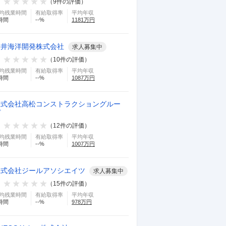
（
9
件の評価）
4
均残業時間
有給取得率
平均年収
時間
--
%
1181
万円
1032
均年収(当社調べ)
万円
地域
との比較を見る
三井海洋開発株式会社
求人募集中
（
10
件の評価）
均残業時間
有給取得率
平均年収
時間
--
%
1087
万円
株式会社高松コンストラクショングルー
プ
（
12
件の評価）
均残業時間
有給取得率
平均年収
時間
--
%
1007
万円
株式会社ジールアソシエイツ
求人募集中
（
15
件の評価）
均残業時間
有給取得率
平均年収
時間
--
%
978
万円