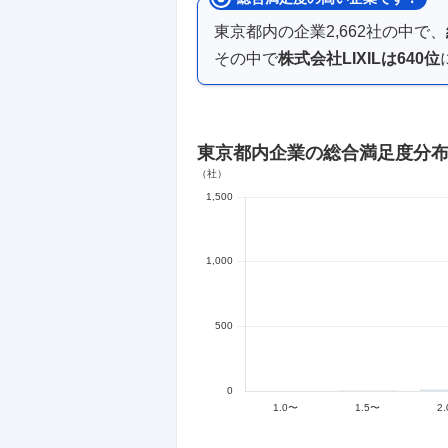
東京都内
の企業
2,662
社の中で、
その中で
株式会社LIXIL
は
640
位
東京都内企業
の総合満足度分