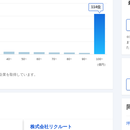
114位
※
ま
た
企業を取得しています。
株式会社リクルート
第