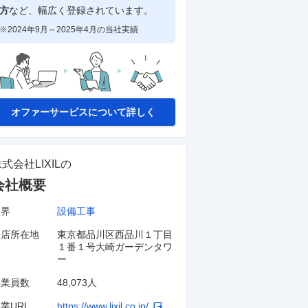
方
など、幅広く登録されています。
※2024年9月～2025年4月の当社実績
オファーサービスについて詳しく
式会社LIXIL
の
会社概要
業界
設備工事
本店所在地
東京都品川区西品川１丁目
１番１号大崎ガーデンタワ
ー
従業員数
48,073人
業URL
https://www.lixil.co.jp/