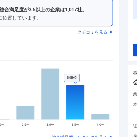
総合満足度が
3.5以上の
企業は
1,017
社。
に位置しています。
クチコミを見る
布
株
640位
企