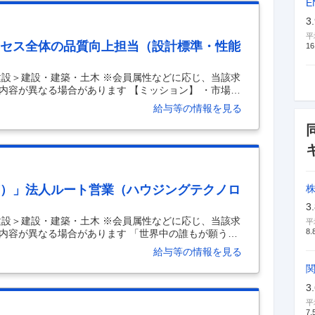
E
ーム物件のビル用サッシやカーテンウォールの実施設
3
平
ロセス全体の品質向上担当（設計標準・性能
16
建設＞建設・建築・土木 ※会員属性などに応じ、当該求
内容が異なる場合があります 【ミッション】 ・市場で
底的に究明し、設計標準や再発防止に向けた性能・信
給与等の情報を見る
。 ・LIXILの品質を支える重要なミッションを推進す
組織全体の品質向上、品質技術の全社導入に向けたリ
る担当業務詳細】 入社後は、標準推進グループの一員と
岐にわたる水まわり製品のモノづくりプロセス(企画⇒
市）」法人ルート営業（ハウジングテクノロ
3
建設＞建設・建築・土木 ※会員属性などに応じ、当該求
平
8.
内容が異なる場合があります 「世界中の誰もが願う、
ILは日本のものづくりの伝統を礎に、世界をリードする技
給与等の情報を見る
しの課題を解決する高品質な製品をグローバルに提供
クノロジー事業で新たなメンバーを募集します。 ■職務
関ドア、エクステリア製品、インテリア建材などをメイ
3
す。 ■担当業務 代理店・販売店等の法人へLIXILの製
平
7.