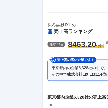
株式会社LIXIL
の
売上高ランキング
8463.20
都
内
114
位
億円
売上高の高い企業です！
東京都内
の企業
6,328
社の中で、
その中で
株式会社LIXIL
は
114
位
東京都内企業
6,328社
の売上高