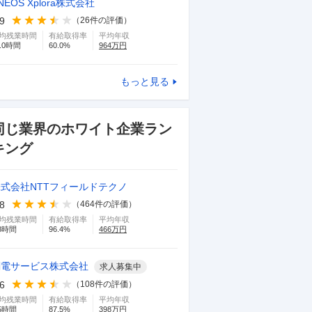
NEOS Xplora株式会社
.9
（
26
件の評価）
均残業時間
有給取得率
平均年収
.0
時間
60.0
%
964
万円
もっと見る
同じ業界のホワイト企業ラン
キング
株式会社NTTフィールドテクノ
.8
（
464
件の評価）
均残業時間
有給取得率
平均年収
8
時間
96.4
%
466
万円
関電サービス株式会社
求人募集中
.6
（
108
件の評価）
均残業時間
有給取得率
平均年収
5
時間
87.5
%
398
万円