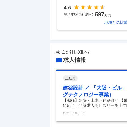
4.6
597
平均年収(当社調べ)
万円
地域
との比
株式会社LIXIL
の
求人情報
正社員
建築設計 ／ 「大阪・ビル」
グテクノロジー事業）
【職種】建築・土木＞建築設計 【
に応じ、当該求人をビズリーチ上で
の誰もが願う、豊かで快適な住まいの
提供：ビズリーチ
をリードする技術やイノベーション
ローバルに提供しています。 今回
を募集します。 ”地図に残る超高