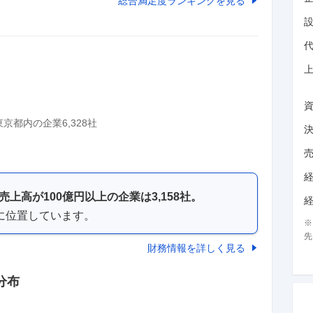
総合満足度ランキングを見る
東京都
内の企業
6,328
社
売上高が
100億円以上
の企業は
3,158
社。
に位置しています。
先
財務情報を詳しく見る
分布