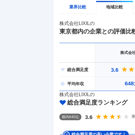
業界比較
地域比較
株式会社LIXIL
の
東京都
内の企業との評価比
株式会社L
3.6
総合
満足度
648
平均
年収
株式会社LIXIL
の
総合満足度ランキング
3.6
都
内
640
位
総合満足度の高い企業です！