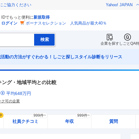
金にご協力ください
Yahoo! JAPAN
IDでもっと便利に
新規取得
ログイン
ボーナスセレクション 人気商品が最大40％
企業を探す
しごとQA
職活動の方法がすぐわかる！しごと探しスタイル診断をリリース
キング・地域平均との比較
ミ
平均
648
万円
ーク可の企業
中
999件~
999件~
社員クチコミ
年収
質問