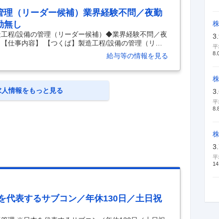
管理（リーダー候補）業界経験不問／夜勤
勤無し
造工程/設備の管理（リーダー候補）◆業界経験不問／夜
3
【仕事内容】 【つくば】製造工程/設備の管理（リー
平
し・土日祝休み／原則転勤無し 【具体的な仕事内容】
8.
給与等の情報を見る
世代リーダー候補を募集／東証プライム・業界シェアN
クライフバランス◎～ ■概要： バスルームの心臓部であ
て、加工から搬送までを全自動で行う生産ラインの設
っていただきます。 入社後はまず、設備の維持管理や
求人情報をもっと見る
3
平
8.
株
3
平
14
を代表するサブコン／年休130日／土日祝