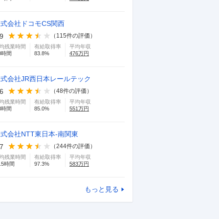
株式会社ドコモCS関西
.9
（
115
件の評価）
均残業時間
有給取得率
平均年収
0
時間
83.8
%
476
万円
株式会社JR西日本レールテック
.6
（
48
件の評価）
均残業時間
有給取得率
平均年収
8
時間
85.0
%
551
万円
式会社NTT東日本-南関東
.7
（
244
件の評価）
均残業時間
有給取得率
平均年収
.5
時間
97.3
%
583
万円
もっと見る