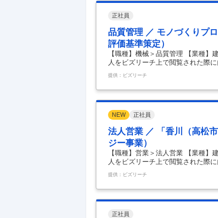
建物、工場まで様々な建築やリフォ
計職” ■職務概要
…
正社員
品質管理 ／ モノづくりプ
評価基準策定）
【職種】機械＞品質管理 【業種】
人をビズリーチ上で閲覧された際に
発生する製品不具合の根本原因を徹
提供：ビズリーチ
憑性評価の策定、改善をリードします
る標準推進グループの一員として、
ードを牽引します。 【入社後携わ
して、トイレ、水栓、浴室などの多
設計⇒検証⇒品質評
…
NEW
正社員
法人営業 ／ 「香川（高松
ジー事業）
【職種】営業＞法人営業 【業種】
人をビズリーチ上で閲覧された際に
豊かで快適な住まいの実現」 LIX
提供：ビズリーチ
術やイノベーションで、日々の暮ら
しています。 今回はハウジングテ
概要 当社の営業職として、窓や玄
ンとした当社製品のルートセールスで
品を提案・
…
正社員