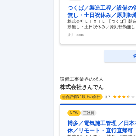
つくば／製造工程／設備の
無し・土日祝休み／原則転
株式会社ＬＩＸＩＬ 【つくば】製
勤無し・土日祝休み／原則転勤無し 
ダー候補）◆業界経験不問／夜勤無
提供：doda
～バスルーム壁製造工程を担当／次
o.1メーカー／福利厚生充実・ワー
る「壁パネル」の製造ラインにおい
備維持管理、生産マネジメントを担
現場の進捗管理を
…
設備工事業界の求人
株式会社きんでん
総合評価
3.1
以上の会社
3.7
NEW
正社員
博多／電気施工管理 ／日本
休／リモート・直行直帰可