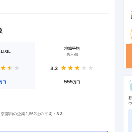
較
地域
平均
IXIL
東京都
3.3
555
万円
万円
東京都
内の企業
2,662社
の平均：
3.3