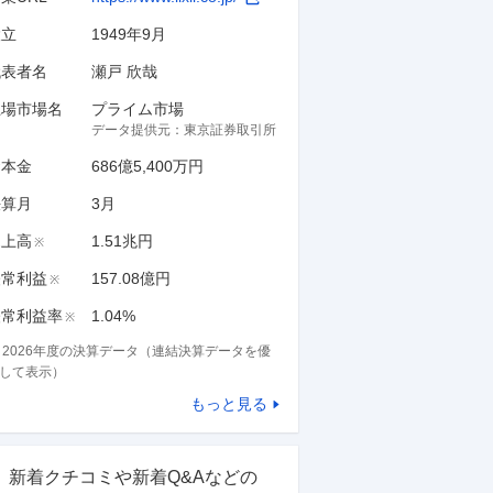
設立
1949年9月
代表者名
瀬戸 欣哉
上場市場名
プライム市場
データ提供元：
東京証券取引所
資本金
686億5,400万円
決算月
3
月
売上高
1.51兆円
※
経常利益
157.08億円
※
経常利益率
1.04%
※
※
2026
年度の決算データ（連結決算データを優
して表示）
もっと見る
新着クチコミや新着Q&Aなどの