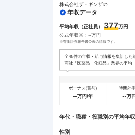
株式会社ザ・ギンザ
の
年収データ
377
平均年収（正社員）
万円
公式年収※：
--
万円
※有価証券報告書公表の情報です。
全45件の年収・給与情報を集計した
商社「医薬品・化粧品」業界の平均（
ボーナス(賞与)
時間外
--
--
万円/年
万
年代・職種・役職別の平均年
性別