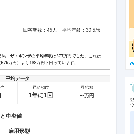
回答者数：
45
人
平均年齢：
30.5
歳
結果、
ザ・ギンザの平均年収は377万円でした
。これは
575万円）より198万円下回っています。
平均データ
手当
昇給頻度
昇給額
1年に1回
--
円
万円
収と中央値
雇用形態