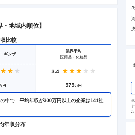
界
・地域
内順位】
年収比較
業界
平均
・ギンザ
医薬品・化粧品
3.4
575
万円
万円
社の中で、
平均年収が
300万円以上
の企業は
141
社
※
ま
た
均年収分布