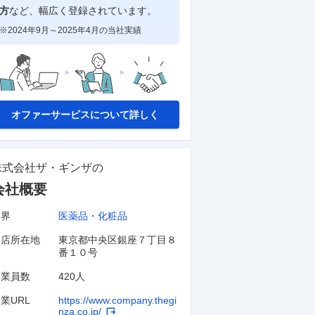
方
など、幅広く登録されています。
※2024年9月～2025年4月の当社実績
オファーサービスについて詳しく
株式会社ザ・ギンザ
の
会社概要
業界
医薬品・化粧品
本店所在地
東京都中央区銀座７丁目８
番１０号
従業員数
420人
業URL
https://www.company.thegi
nza.co.jp/