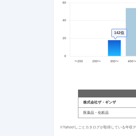
142位
株式会社ザ・ギンザ
医薬品・化粧品
※Yahoo!しごとカタログが取得している年