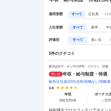
雇用形態
すべて
正社員
バ
入社形態
すべて
新卒
中
評価別
すべて
良い点
5
件のクチコミ
株式会社ザ・ギンザの評判・クチコミ・評価
年収・給与制度・待遇
良い点
販売
正社員
20代
女性
役職なし
現職
新
4.8
年収
ボーナス(
300
万円/年
--
万円
福利厚生ではカフェテリアポイント