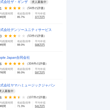
株式会社ザ・ギンザ
求人募集中
.1
（
54
件の評価）
均残業時間
有給取得率
平均年収
0
時間
85.7
%
377
万円
株式会社デンソーユニティサービス
.3
（
53
件の評価）
均残業時間
有給取得率
平均年収
0
時間
88.0
%
508
万円
pple Japan合同会社
.6
（
304
件の評価）
均残業時間
有給取得率
平均年収
7
時間
86.0
%
597
万円
株式会社ヤマハミュージックジャパン
求人募集中
.6
（
107
件の評価）
均残業時間
有給取得率
平均年収
0
時間
71.3
%
541
万円