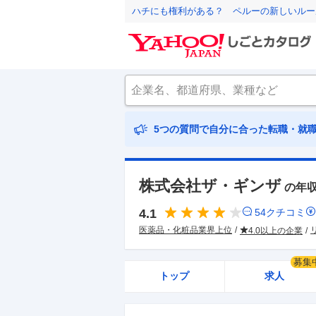
ハチにも権利がある？ ペルーの新しいルー
5つの質問で自分に合った転職・就
株式会社ザ・ギンザ
の年
4.1
54
クチコミ
医薬品・化粧品業界上位
4.0以上の企業
募集
トップ
求人