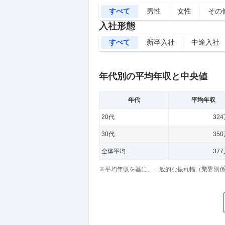
すべて
男性
女性
その
入社形態
すべて
新卒入社
中途入社
年代別の平均年収と中央値
年代
平均年収
20代
32
30代
35
全体平均
37
※平均年収を基に、一般的な振れ幅（業界別