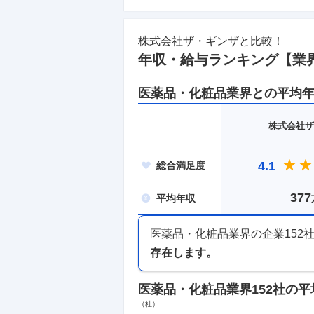
株式会社ザ・ギンザ
と比較！
年収・給与ランキング【業
医薬品・化粧品
業界との平均
株式会社ザ
4.1
総合
満足度
377
平均
年収
医薬品・化粧品業界
の企業
152
存在します。
医薬品・化粧品業界
152社
の平