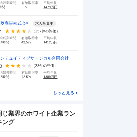
均残業時間
有給取得率
平均年収
時間
--
%
1479
万円
三菱商事株式会社
求人募集中
.1
（
157
件の評価）
均残業時間
有給取得率
平均年収
.4
時間
42.5
%
1412
万円
インテュイティブサージカル合同会社
.3
（
28
件の評価）
均残業時間
有給取得率
平均年収
.5
時間
42.5
%
1389
万円
もっと見る
同じ業界のホワイト企業ラン
キング