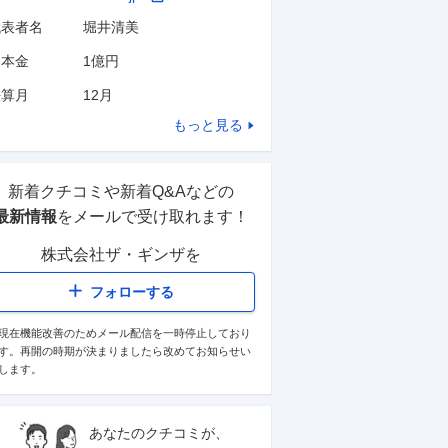
代表者名
堀井清美
資本金
1億円
決算月
12
月
もっと見る
新着クチコミや新着Q&Aなどの
最新情報
をメールで受け取れます！
株式会社ザ・ギンザ
を
フォローする
現在機能改善のためメール配信を一時停止しており
す。再開の時期が決まりましたら改めてお知らせい
します。
あなたのクチコミが、