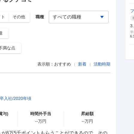
イト
その他
職種
3
平
途
6.
不満な点
表示順：
おすすめ
新着
活動時期
卒入社
2020年頃
賞与)
時間外手当
昇給額
--
万円
--
万円
が6万5千ポイントもらうことができるので、その