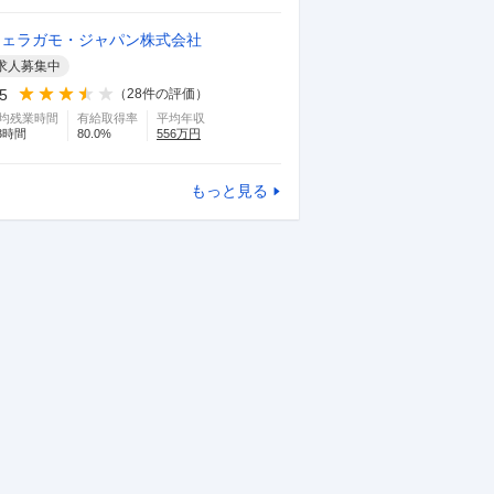
フェラガモ・ジャパン株式会社
求人募集中
.5
（
28
件の評価）
均残業時間
有給取得率
平均年収
3
時間
80.0
%
556
万円
もっと見る