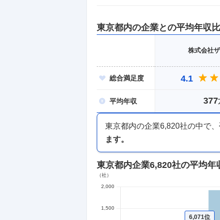
東京都
内の企業との平均年収
株式会社ザ
4.1
総合
満足度
377
平均
年収
東京都内
の企業
6,820
社の中で、
ます。
東京都内企業
6,820社
の平均年
6,071位