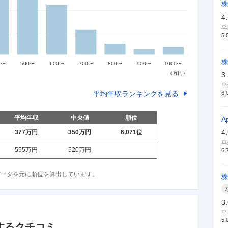
4
平
5.
3
平
平均年収ランキングを見る
6.
平均年収
中央値
順位
A
4
377万
円
350万
円
6,071
位
平
555万
円
520万
円
6.
収データを元に順位を算出しています。
3
平
5.
するクチコミ