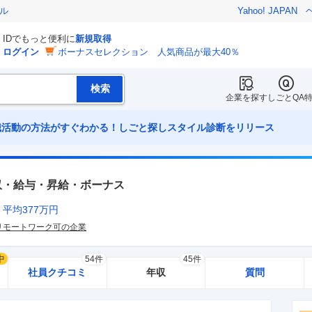
ル
Yahoo! JAPAN
IDでもっと便利に
新規取得
ログイン
ボーナスセレクション 人気商品が最大40％
企業を探す
しごとQA
職活動の方法がすぐわかる！しごと探しスタイル診断をリリース
収・給与・昇給・ボーナス
平均
377
万円
リモートワーク可の企業
中
54件
45件
社員クチコミ
年収
質問