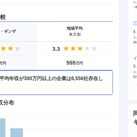
平
--
比較
地域
平均
4
・ギンザ
東京都
平
36
3.3
555
万円
万円
3
平
52
平均年収が
300万円以上
の企業は
6,556
社存在し
収分布