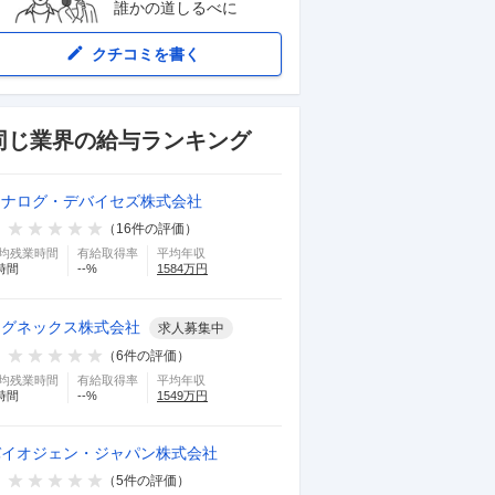
誰かの道しるべに
クチコミを書く
同じ業界の給与ランキング
アナログ・デバイセズ株式会社
（
16
件の評価）
均残業時間
有給取得率
平均年収
時間
--
%
1584
万円
コグネックス株式会社
求人募集中
（
6
件の評価）
均残業時間
有給取得率
平均年収
時間
--
%
1549
万円
バイオジェン・ジャパン株式会社
（
5
件の評価）