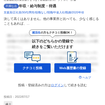
年収・給与制度・待遇
不満な点
支援員
正社員
30代
男性
役職なし
現職
中途入社
既婚
2020年頃
決して高くはありません。他の事業所と比べても、少なく感じる
こともあれば、...
就活生
の方もクチコミ投稿OK！
以下のどちらかの登録で
続きをご覧いただけます
クチコミ投稿
Web履歴書の
登録
ヘルプ
投稿・登録済みの方は
ログイン
して
続きを読む
投稿日：
2022/07/17
0