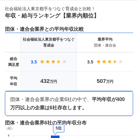
社会福祉法人東京都手をつなぐ育成会
と比較！
年収・給与ランキング【業界
内順位】
団体・連合会
業界との平均年収比較
社会福祉法人東京都手をつなぐ
業界
平均
育成会
団体・連合会
総合
3.5
3.5
満足度
平均
432
507
万円
万円
年収
団体・連合会業界
の企業
6
社の中で、
平均年収が
400
万円以上
の企業は
6
社存在します。
団体・連合会業界
6社
の平均年収分布
5位