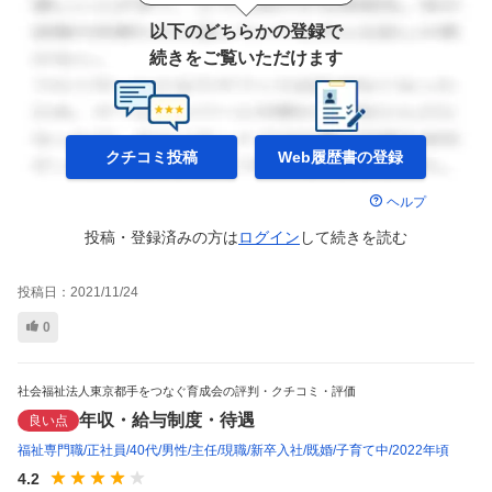
以下のどちらかの登録で
続きをご覧いただけます
クチコミ投稿
Web履歴書の
登録
ヘルプ
投稿・登録済みの方は
ログイン
して
続きを読む
投稿日：
2021/11/24
0
社会福祉法人東京都手をつなぐ育成会の評判・クチコミ・評価
年収・給与制度・待遇
良い点
福祉専門職
正社員
40代
男性
主任
現職
新卒入社
既婚
子育て中
2022年頃
4.2