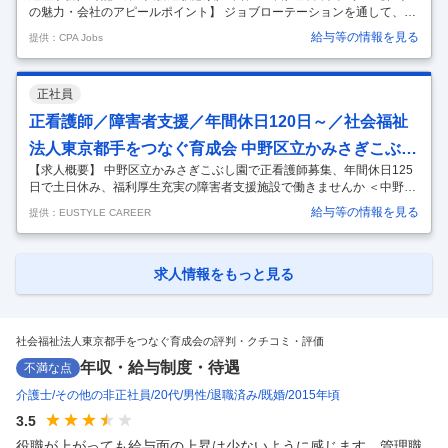
の魅力・会社のアピールポイント】 ジョブローテーションを通して、適
宜施設の異動があります。様々な施設を経験することで、スキルや人と
給与等の情報を見る
提供：CPA Jobs
しての視野が広まりますので、福祉事務のプロへ成長していけます。
【職種】 経理（決算業務を含む） 【雇用形態】 正社員 【仕事内容】 障
害者支援施設において、労務・会計・庶務を中心とした事務を担当して
正社員
いただきます。 （主な担当業務） ・給与計算、勤怠管理、社会保険等の
整理 ・会計事務（ソフト入力、予算、決算） ・関係機関との連絡 ・労
正看護師／障害者支援／年間休日120日～／社会福祉
務関係 ・庶務 【応募資格】 日商簿記3級 実務経験3年以上 【
…
法人東京都手をつなぐ育成会 中野区立かみさぎこぶし
【求人概要】 中野区立かみさぎこぶし園で正看護師募集、年間休日125
園
日で土日休み、福利厚生充実の障害者支援施設で働きませんか ＜中野区/
障害者支援施設＞「中野区立かみさぎこぶし園」年間休日125日／日勤
給与等の情報を見る
提供：EUSTYLE CAREER
のみ／残業少なめ／＜正看護師＞ 障害者支援施設における看護業務 障害
者福祉施設での看護業務全般をお任せ致します。 業務内容：健康管理、
服薬管理、衛生管理、利用者・家族・職員の健康相談と研修など サービ
ス・施設形態：障害者支援施設 ［就業先］ 社会福祉法人東京都手をつな
求人情報をもっと見る
ぐ育成会 中野区立かみさぎこぶし園 ［施設形態・店舗］ 障害者支援施
設 ［応募資格］ 正看護師 ※既卒、第二新卒可 ※既卒、第二新
…
社会福祉法人東京都手をつなぐ育成会の評判・クチコミ・評価
年収・給与制度・待遇
不満な点
介護士
その他の非正社員
20代
男性
退職済み
既婚
2015年頃
3.5
役職が上がっても給与面の上昇は少ないように感じます、管理職