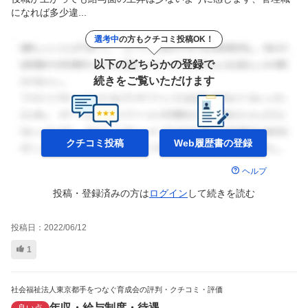
になれば多少違...
選考中
の方もクチコミ投稿OK！
以下のどちらかの登録で
続きをご覧いただけます
クチコミ投稿
Web履歴書の
登録
ヘルプ
投稿・登録済みの方は
ログイン
して
続きを読む
投稿日：
2022/06/12
1
社会福祉法人東京都手をつなぐ育成会の評判・クチコミ・評価
年収・給与制度・待遇
良い点