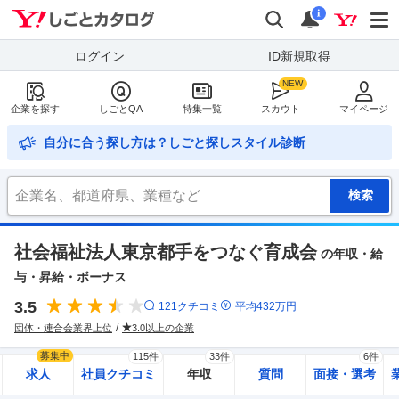
Yahoo!しごとカタログ
検索
通知
i
ログイン
ID新規取得
企業を探す
しごとQA
特集一覧
スカウト
マイページ
自分に合う探し方は？しごと探しスタイル診断
社会福祉法人東京都手をつなぐ育成会
の年収・給
与・昇給・ボーナス
3.5
121
クチコミ
平均
432
万円
団体・連合会業界上位
3.0以上の企業
募集中
115件
33件
6件
求人
社員クチコミ
年収
質問
面接・選考