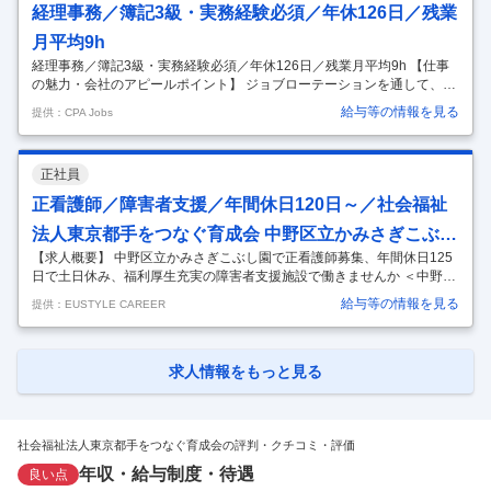
経理事務／簿記3級・実務経験必須／年休126日／残業
月平均9h
経理事務／簿記3級・実務経験必須／年休126日／残業月平均9h 【仕事
の魅力・会社のアピールポイント】 ジョブローテーションを通して、適
宜施設の異動があります。様々な施設を経験することで、スキルや人と
給与等の情報を見る
提供：CPA Jobs
しての視野が広まりますので、福祉事務のプロへ成長していけます。
【職種】 経理（決算業務を含む） 【雇用形態】 正社員 【仕事内容】 障
害者支援施設において、労務・会計・庶務を中心とした事務を担当して
正社員
いただきます。 （主な担当業務） ・給与計算、勤怠管理、社会保険等の
整理 ・会計事務（ソフト入力、予算、決算） ・関係機関との連絡 ・労
正看護師／障害者支援／年間休日120日～／社会福祉
務関係 ・庶務 【応募資格】 日商簿記3級 実務経験3年以上 【
…
法人東京都手をつなぐ育成会 中野区立かみさぎこぶし
【求人概要】 中野区立かみさぎこぶし園で正看護師募集、年間休日125
園
日で土日休み、福利厚生充実の障害者支援施設で働きませんか ＜中野区/
障害者支援施設＞「中野区立かみさぎこぶし園」年間休日125日／日勤
給与等の情報を見る
提供：EUSTYLE CAREER
のみ／残業少なめ／＜正看護師＞ 障害者支援施設における看護業務 障害
者福祉施設での看護業務全般をお任せ致します。 業務内容：健康管理、
服薬管理、衛生管理、利用者・家族・職員の健康相談と研修など サービ
ス・施設形態：障害者支援施設 ［就業先］ 社会福祉法人東京都手をつな
求人情報をもっと見る
ぐ育成会 中野区立かみさぎこぶし園 ［施設形態・店舗］ 障害者支援施
設 ［応募資格］ 正看護師 ※既卒、第二新卒可 ※既卒、第二新
…
社会福祉法人東京都手をつなぐ育成会の評判・クチコミ・評価
年収・給与制度・待遇
良い点