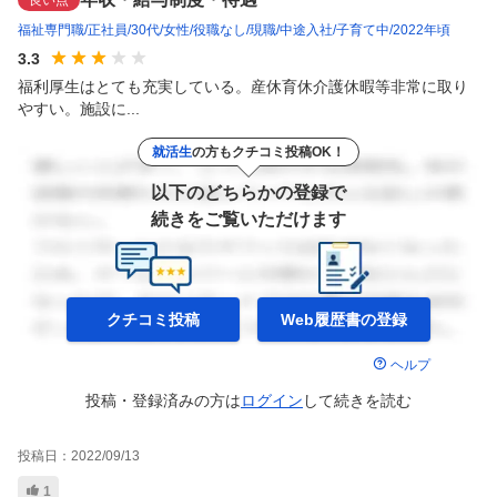
福祉専門職
正社員
30代
女性
役職なし
現職
中途入社
子育て中
2022年頃
3.3
福利厚生はとても充実している。産休育休介護休暇等非常に取り
やすい。施設に...
就活生
の方もクチコミ投稿OK！
以下のどちらかの登録で
続きをご覧いただけます
クチコミ投稿
Web履歴書の
登録
ヘルプ
投稿・登録済みの方は
ログイン
して
続きを読む
投稿日：
2022/09/13
1