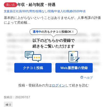
年収・給与制度・待遇
良い点
支援員
正社員
30代
男性
役職なし
現職
中途入社
既婚
2020年頃
基本的に上がらないということはありませんが、人事考課の評価
によって昇給幅...
選考中
の方もクチコミ投稿OK！
以下のどちらかの登録で
続きをご覧いただけます
クチコミ投稿
Web履歴書の
登録
ヘルプ
投稿・登録済みの方は
ログイン
して
続きを読む
投稿日：
2022/07/17
0