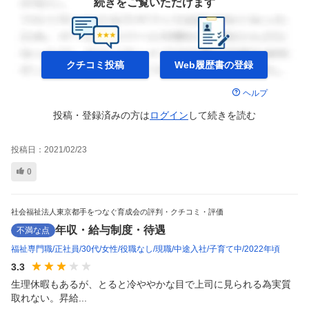
続きをご覧いただけます
クチコミ投稿
Web履歴書の
登録
ヘルプ
投稿・登録済みの方は
ログイン
して
続きを読む
投稿日：
2021/02/23
0
社会福祉法人東京都手をつなぐ育成会の評判・クチコミ・評価
年収・給与制度・待遇
不満な点
福祉専門職
正社員
30代
女性
役職なし
現職
中途入社
子育て中
2022年頃
3.3
生理休暇もあるが、とると冷ややかな目で上司に見られる為実質
取れない。昇給...