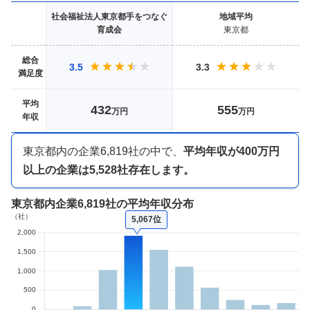
社会福祉法人東京都手をつなぐ
地域
平均
育成会
東京都
総合
3.5
3.3
満足度
平均
432
555
万円
万円
年収
東京都内
の企業
6,819
社の中で、
平均年収が
400万円
以上
の企業は
5,528
社存在します。
東京都内企業
6,819社
の平均年収分布
5,067位