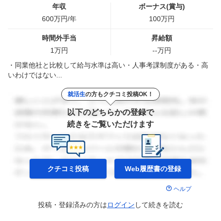
年収
ボーナス(賞与)
600
万円/年
100
万円
時間外手当
昇給額
1
万円
--
万円
・同業他社と比較して給与水準は高い・人事考課制度がある・高
いわけではない...
就活生
の方もクチコミ投稿OK！
以下のどちらかの登録で
続きをご覧いただけます
クチコミ投稿
Web履歴書の
登録
ヘルプ
投稿・登録済みの方は
ログイン
して
続きを読む