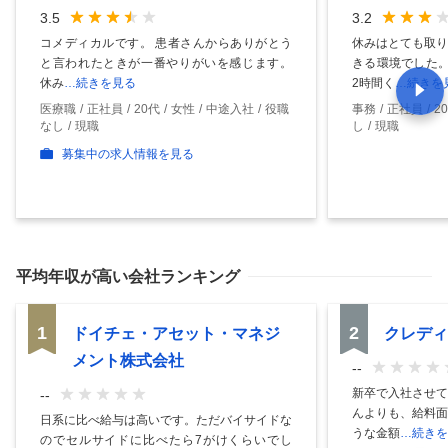
3.5
3.2
コメディカルです。 患者さんからありがとう
休みはとても取り
と言われたときが一番やりがいを感じます。
きる環境でした。
休み
…続きを見る
2時間く
…続きを
医療職
正社員
20代
女性
中途入社
役職
事務
正社員
2
なし
現職
し
現職
募集中の求人情報を見る
平均年収
が高い会社ランキング
1
2
ドイチェ・アセット・マネジ
クレディ
メント株式会社
--
新卒で入社させて
--
んよりも、給料面
日系に比べ給与は高いです。ただバイサイドな
うな金額
…続きを
のでセルサイドに比べたら7がけくらいでし