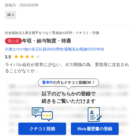
投稿日：
2022/02/06
0
社会福祉法人東京都手をつなぐ育成会の評判・クチコミ・評価
年収・給与制度・待遇
良い点
介護士
その他の非正社員
20代
男性
退職済み
既婚
2015年頃
3.5
ライバル会社が非常に少ない、ガス関係の為、景気等に左右され
ることがなくか...
選考中
の方もクチコミ投稿OK！
以下のどちらかの登録で
続きをご覧いただけます
クチコミ投稿
Web履歴書の
登録