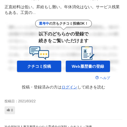
正直給料は低い。昇給もし難い。年休消化はない。サービス残業
もある。工賃の...
選考中
の方もクチコミ投稿OK！
以下のどちらかの登録で
続きをご覧いただけます
クチコミ投稿
Web履歴書の
登録
ヘルプ
投稿・登録済みの方は
ログイン
して
続きを読む
投稿日：
2021/03/22
0
社会福祉法人東京都手をつなぐ育成会の評判・クチコミ・評価