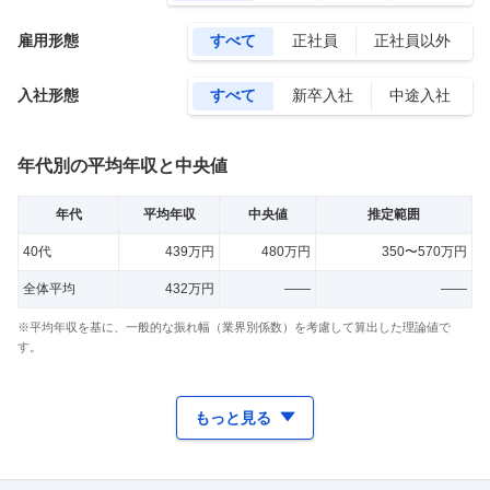
雇用形態
すべて
正社員
正社員以外
入社形態
すべて
新卒入社
中途入社
年代別の平均年収と中央値
年代
平均年収
中央値
推定範囲
40代
439万円
480万円
350〜570万円
全体平均
432万円
——
——
※平均年収を基に、一般的な振れ幅（業界別係数）を考慮して算出した理論値で
す。
もっと見る