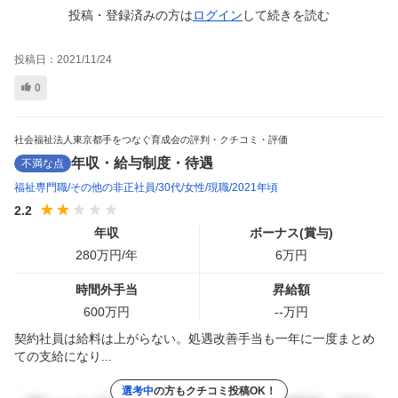
投稿・登録済みの方は
ログイン
して
続きを読む
投稿日：
2021/11/24
0
社会福祉法人東京都手をつなぐ育成会の評判・クチコミ・評価
年収・給与制度・待遇
不満な点
福祉専門職
その他の非正社員
30代
女性
現職
2021年頃
2.2
年収
ボーナス(賞与)
280
万円/年
6
万円
時間外手当
昇給額
600
万円
--
万円
契約社員は給料は上がらない。処遇改善手当も一年に一度まとめ
ての支給になり...
選考中
の方もクチコミ投稿OK！