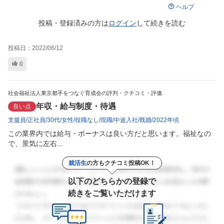
ヘルプ
投稿・登録済みの方は
ログイン
して
続きを読む
投稿日：
2022/06/12
0
社会福祉法人東京都手をつなぐ育成会の評判・クチコミ・評価
年収・給与制度・待遇
良い点
支援員
正社員
30代
女性
役職なし
現職
中途入社
既婚
2022年頃
この業界内では給与・ボーナスは良い方だと思います。福祉なの
で、景気に左右...
就活生
の方もクチコミ投稿OK！
以下のどちらかの登録で
続きをご覧いただけます