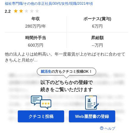
福祉専門職
その他の非正社員
30代
女性
現職
2021年頃
2.2
年収
ボーナス(賞与)
280
万円/年
6
万円
時間外手当
昇給額
600
万円
--
万円
他の法人よりは給料高い。年一度最賃が上がればそれに合わせて
きちんと月給が...
就活生
の方もクチコミ投稿OK！
以下のどちらかの登録で
続きをご覧いただけます
クチコミ投稿
Web履歴書の
登録
ヘルプ