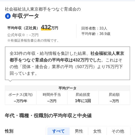
社会福祉法人東京都手をつなぐ育成会
の
年収データ
432
平均年収（正社員）
万円
回答者数：
33
人
平均年齢：
36.9
歳
公式年収※：
--
万円
※有価証券報告書公表の情報です。
全33件の年収・給与情報を集計した結果、
社会福祉法人東京
都手をつなぐ育成会の平均年収は432万円でした
。これはそ
の他「団体・連合会」業界の平均（507万円）より75万円下
回っています。
平均データ
ボーナス(賞与)
時間外手当
昇給頻度
昇給額
--
--
1年に1回
--
万円/年
万円
万円
年代・職種・役職別の平均年収と中央値
性別
すべて
男性
女性
その他