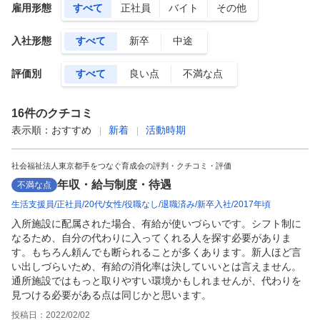
雇用形態
すべて
正社員
バイト
その他
入社形態
すべて
新卒
中途
評価別
すべて
良い点
不満な点
16
件のクチコミ
表示順：
おすすめ
新着
活動時期
社会福祉法人東京都手をつなぐ育成会の評判・クチコミ・評価
年収・給与制度・待遇
不満な点
生活支援員
正社員
20代
女性
役職なし
退職済み
新卒入社
2017年頃
入所施設に配属された場合、有給が使いづらいです。シフト制に
なるため、自分の代わりに入ってくれる人を探す必要がありま
す。もちろん頼んでも断られることが多くあります。新人ほど言
い出しづらいため、有給の消化率は決していいとは言えません。
通所施設ではもっと取りやすい環境かもしれませんが、代わりを
見つける必要がある点は同じかと思います。
投稿日：
2022/02/02