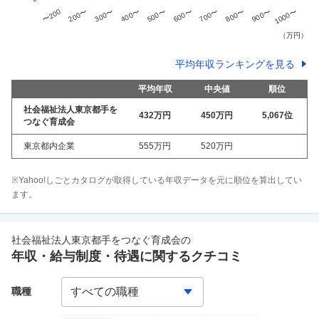
平均年収ランキングを見る
平均年収
中央値
順位
社会福祉法人東京都手を
432万
円
450万
円
5,067
位
つなぐ育成会
東京都内企業
555万
円
520万
円
※Yahoo!しごとカタログが取得している年収データを元に順位を算出してい
ます。
社会福祉法人東京都手をつなぐ育成会
の
年収・給与制度・待遇に関するクチコミ
職種