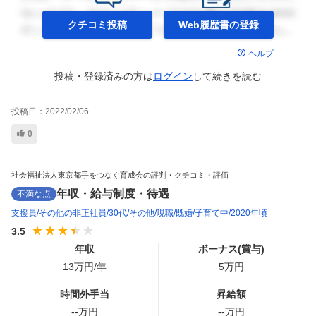
クチコミ投稿
Web履歴書の
登録
ヘルプ
投稿・登録済みの方は
ログイン
して
続きを読む
投稿日：
2022/02/06
0
社会福祉法人東京都手をつなぐ育成会の評判・クチコミ・評価
年収・給与制度・待遇
不満な点
支援員
その他の非正社員
30代
その他
現職
既婚
子育て中
2020年頃
3.5
年収
ボーナス(賞与)
13
万円/年
5
万円
時間外手当
昇給額
--
万円
--
万円