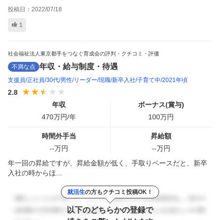
投稿日：
2022/07/18
1
社会福祉法人東京都手をつなぐ育成会の評判・クチコミ・評価
年収・給与制度・待遇
不満な点
支援員
正社員
30代
男性
リーダー
現職
新卒入社
子育て中
2021年頃
2.8
年収
ボーナス(賞与)
470
万円/年
100
万円
時間外手当
昇給額
--
万円
--
万円
年一回の昇給ですが、昇給金額が低く、手取りベースだと、新卒
入社の時からほ...
就活生
の方もクチコミ投稿OK！
以下のどちらかの登録で