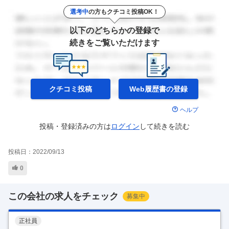
選考中
の方もクチコミ投稿OK！
以下のどちらかの登録で
続きをご覧いただけます
クチコミ投稿
Web履歴書の
登録
ヘルプ
投稿・登録済みの方は
ログイン
して
続きを読む
投稿日：
2022/09/13
0
この会社の求人をチェック
募集中
正社員