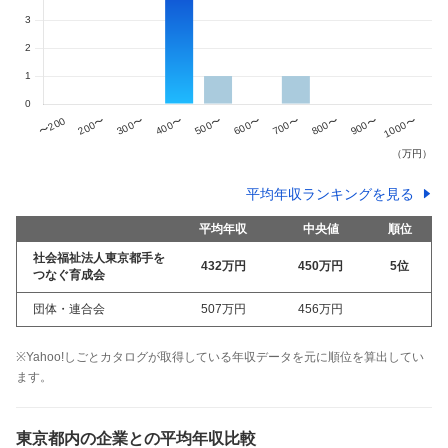
平均年収ランキングを見る
平均年収
中央値
順位
社会福祉法人東京都手を
432万
円
450万
円
5
位
つなぐ育成会
団体・連合会
507万
円
456万
円
※Yahoo!しごとカタログが取得している年収データを元に順位を算出してい
ます。
東京都
内の企業との平均年収比較