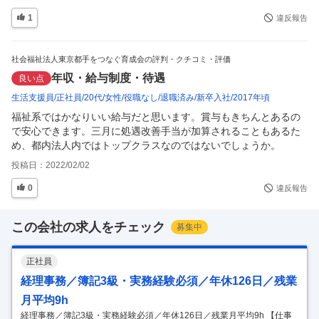
1
違反報告
社会福祉法人東京都手をつなぐ育成会の評判・クチコミ・評価
年収・給与制度・待遇
良い点
生活支援員
正社員
20代
女性
役職なし
退職済み
新卒入社
2017年頃
福祉系ではかなりいい給与だと思います。賞与もきちんとあるの
で安心できます。三月に処遇改善手当が加算されることもあるた
め、都内法人内ではトップクラスなのではないでしょうか。
投稿日：
2022/02/02
0
違反報告
この会社の求人をチェック
募集中
正社員
経理事務／簿記3級・実務経験必須／年休126日／残業
月平均9h
経理事務／簿記3級・実務経験必須／年休126日／残業月平均9h 【仕事