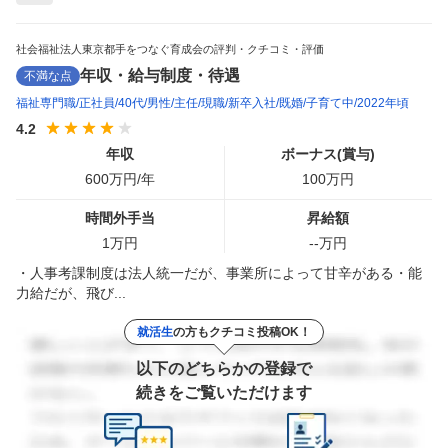
社会福祉法人東京都手をつなぐ育成会の評判・クチコミ・評価
年収・給与制度・待遇
不満な点
福祉専門職
正社員
40代
男性
主任
現職
新卒入社
既婚
子育て中
2022年頃
4.2
年収
ボーナス(賞与)
600
万円/年
100
万円
時間外手当
昇給額
1
万円
--
万円
・人事考課制度は法人統一だが、事業所によって甘辛がある・能
力給だが、飛び...
就活生
の方もクチコミ投稿OK！
以下のどちらかの登録で
続きをご覧いただけます