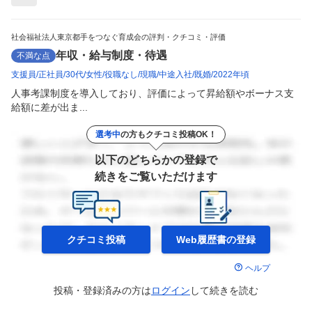
社会福祉法人東京都手をつなぐ育成会の評判・クチコミ・評価
年収・給与制度・待遇
不満な点
支援員
正社員
30代
女性
役職なし
現職
中途入社
既婚
2022年頃
人事考課制度を導入しており、評価によって昇給額やボーナス支
給額に差が出ま...
選考中
の方もクチコミ投稿OK！
以下のどちらかの登録で
続きをご覧いただけます
クチコミ投稿
Web履歴書の
登録
ヘルプ
投稿・登録済みの方は
ログイン
して
続きを読む