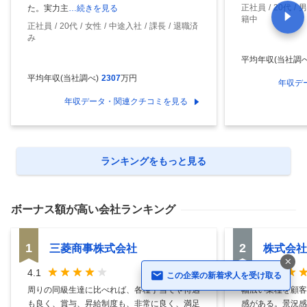
正社員
20代
男
た。実力主
…続きを見る
籍中
正社員
20代
女性
中途入社
課長
退職済
み
平均年収(当社調べ
平均年収(当社調べ)
2307
万円
年収デ
年収データ・関連クチコミを見る
ランキングをもっと見る
ボーナス額
が高い会社ランキング
1
2
三菱商事株式会社
株式会社
4.1
4.1
この企業の新着求人を受け取る
周りの同級生達に比べれば、各種手当てや待遇
幅広い業種を顧客
も良く、賞与、昇給制度も、非常に良く、満足
感がある。景況感