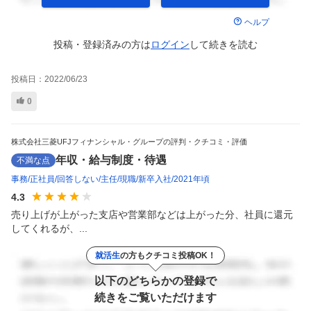
ヘルプ
投稿・登録済みの方は
ログイン
して
続きを読む
投稿日：
2022/06/23
0
株式会社三菱UFJフィナンシャル・グループの評判・クチコミ・評価
年収・給与制度・待遇
不満な点
事務
正社員
回答しない
主任
現職
新卒入社
2021年頃
4.3
売り上げが上がった支店や営業部などは上がった分、社員に還元
してくれるが、...
就活生
の方もクチコミ投稿OK！
以下のどちらかの登録で
続きをご覧いただけます