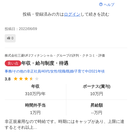
ヘルプ
投稿・登録済みの方は
ログイン
して
続きを読む
投稿日：
2022/06/09
0
株式会社三菱UFJフィナンシャル・グループの評判・クチコミ・評価
年収・給与制度・待遇
良い点
事務
その他の非正社員
40代
女性
現職
既婚
子育て中
2021年頃
3.8
年収
ボーナス(賞与)
310
万円/年
10
万円
時間外手当
昇給額
1
万円
--
万円
非正規雇用なので時給です。時期にはキャップがあり、上限に達
するとそれ以上...