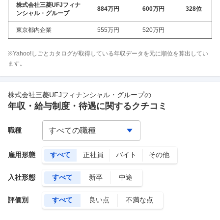
株式会社三菱UFJフィナ
884万
円
600万
円
328
位
ンシャル・グループ
東京都内企業
555万
円
520万
円
※Yahoo!しごとカタログが取得している年収データを元に順位を算出してい
ます。
株式会社三菱UFJフィナンシャル・グループ
の
年収・給与制度・待遇に関するクチコミ
職種
雇用形態
すべて
正社員
バイト
その他
入社形態
すべて
新卒
中途
評価別
すべて
良い点
不満な点