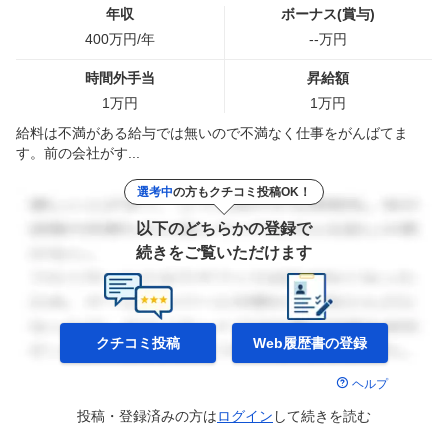
年収
ボーナス(賞与)
400
万円/年
--
万円
時間外手当
昇給額
1
万円
1
万円
給料は不満がある給与では無いので不満なく仕事をがんばてま
す。前の会社がす...
選考中
の方もクチコミ投稿OK！
以下のどちらかの登録で
続きをご覧いただけます
クチコミ投稿
Web履歴書の
登録
ヘルプ
投稿・登録済みの方は
ログイン
して
続きを読む