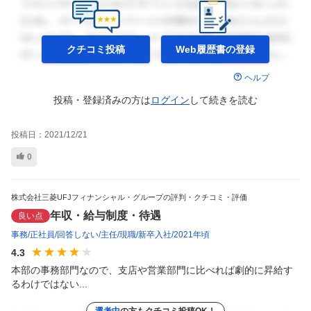
クチコミ投稿
Web履歴書の
登録
ヘルプ
投稿・登録済みの方は
ログイン
して
続きを読む
投稿日：
2021/12/21
0
株式会社三菱UFJフィナンシャル・グループの評判・クチコミ・評価
年収・給与制度・待遇
良い点
事務
正社員
回答しない
主任
現職
新卒入社
2021年頃
4.3
本部の事務部門なので、支店や営業部門に比べれば劇的に昇給す
るわけではない...
選考中
の方もクチコミ投稿OK！