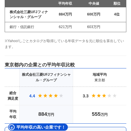
平均年収
中央値
順位
株式会社三菱UFJフィナ
884万
円
600万
円
4
位
ンシャル・グループ
銀行・信託銀行
621万
円
603万
円
※Yahoo!しごとカタログが取得している年収データを元に順位を算出してい
ます。
東京都
内の企業との平均年収比較
株式会社三菱UFJフィナンシャ
地域
平均
ル・グループ
東京都
総合
4.4
3.3
満足度
平均
884
555
万円
万円
年収
平均年収の高い企業です！