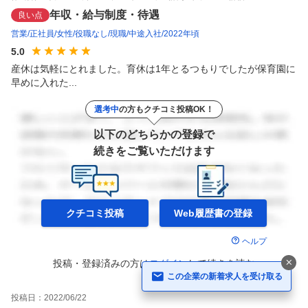
年収・給与制度・待遇
良い点
営業
正社員
女性
役職なし
現職
中途入社
2022年頃
5.0
産休は気軽にとれました。育休は1年とるつもりでしたが保育園に
早めに入れた...
選考中
の方もクチコミ投稿OK！
以下のどちらかの登録で
続きをご覧いただけます
クチコミ投稿
Web履歴書の
登録
ヘルプ
投稿・登録済みの方は
ログイン
して
続きを読む
この企業の新着求人を受け取る
投稿日：
2022/06/22