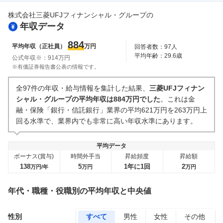
株式会社三菱UFJフィナンシャル・グループ
の
年収データ
884
平均年収（正社員）
万円
回答者数：
97
人
平均年齢：
29.6
歳
公式年収※：
914
万円
※有価証券報告書公表の情報です。
全97件の年収・給与情報を集計した結果、
三菱UFJフィナン
シャル・グループの平均年収は884万円でした
。これは金
融・保険「銀行・信託銀行」業界の平均621万円を263万円上
回る水準で、業界内でも非常に高い年収水準にあります。
平均データ
ボーナス(賞与)
時間外手当
昇給頻度
昇給額
138
5
1年に1回
2
万円/年
万円
万円
年代・職種・役職別の平均年収と中央値
性別
すべて
男性
女性
その他