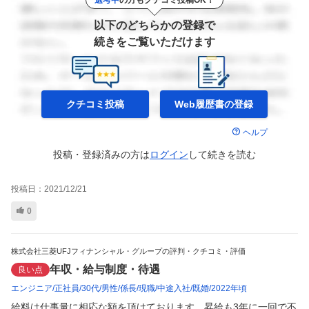
以下のどちらかの登録で
続きをご覧いただけます
クチコミ投稿
Web履歴書の
登録
ヘルプ
投稿・登録済みの方は
ログイン
して
続きを読む
投稿日：
2021/12/21
0
株式会社三菱UFJフィナンシャル・グループの評判・クチコミ・評価
年収・給与制度・待遇
良い点
エンジニア
正社員
30代
男性
係長
現職
中途入社
既婚
2022年頃
給料は仕事量に相応な額を頂けております。昇給も3年に一回で不