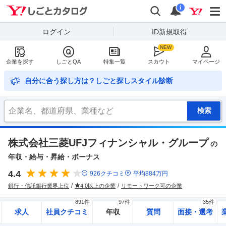
Yahoo!しごとカタログ
検索
通知
i
ログイン
ID新規取得
企業を探す
しごとQA
特集一覧
スカウト
マイページ
自分に合う探し方は？しごと探しスタイル診断
株式会社三菱UFJフィナンシャル・グループ
の
年収・給与・昇給・ボーナス
4.4
926
クチコミ
平均
884
万円
銀行・信託銀行業界上位
4.0以上の企業
リモートワーク可の企業
891件
97件
35件
求人
社員クチコミ
年収
質問
面接・選考