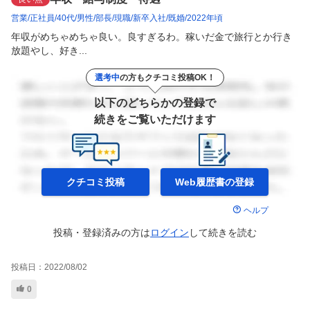
営業
正社員
40代
男性
部長
現職
新卒入社
既婚
2022年頃
年収がめちゃめちゃ良い。良すぎるわ。稼いだ金で旅行とか行き
放題やし、好き...
選考中
の方もクチコミ投稿OK！
以下のどちらかの登録で
続きをご覧いただけます
クチコミ投稿
Web履歴書の
登録
ヘルプ
投稿・登録済みの方は
ログイン
して
続きを読む
投稿日：
2022/08/02
0