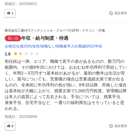
投稿日：
2022/09/12
1
違反報告
株式会社三菱UFJフィナンシャル・グループの評判・クチコミ・評価
年収・給与制度・待遇
良い点
企画
正社員
20代
女性
役職なし
現職
新卒入社
既婚
2022年頃
1.8
初任給は一律。エリア、職種で若干の差があるものの、数万円の
範囲内。その後8年目にかけては、おおむね年功序列で昇給してい
く。年間2～3万円ずつ基本給があがるが、最初の数年は生活が苦
しい。賞与についても、営業職の場合は営業成績次第で差が出る
ものの、全体的に年功序列の色が強い。8年目以降、昇格した場合
は基本給が大幅に上がり、残業次第で1,000万円程度。管理職以降
は本人の資質によって左右される。手当については、残業手当、
昼食手当、住宅手当など、一通りの福利厚生はそろっていると思
われる。
投稿日：
2022/08/09
0
違反報告