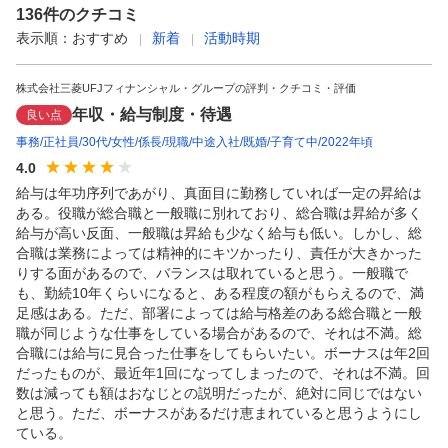
136
件のクチコミ
表示順：
おすすめ
新着
活動時期
株式会社三菱UFJフィナンシャル・グループの評判・クチコミ・評価
年収・給与制度・待遇
良い点
事務
正社員
30代
女性
係長
現職
中途入社
既婚
子育て中
2022年頃
4.0
給与は年功序列であがり、真面目に勤務していれば一定の昇給は
ある。役職が総合職と一般職に別れており、総合職は昇給が多く
給与が高い反面、一般職は昇給も少なく給与も低い。しかし、総
合職は業務によっては精神的にキツかったり、責任が大きかった
りする面があるので、バランスは取れていると思う。一般職で
も、勤続10年くらいになると、ある程度の額がもらえるので、満
足感はある。ただ、部署によっては給与格差のある総合職と一般
職が同じような仕事をしている場合があるので、それは不満。総
合職には給与に見合った仕事をしてもらいたい。ボーナスは年2回
だったものが、最近年1回になってしまったので、それは不満。回
数は減っても額はおなじとの説明だったが、絶対に同じではない
と思う。ただ、ボーナスがあるだけ恵まれていると思うようにし
ている。