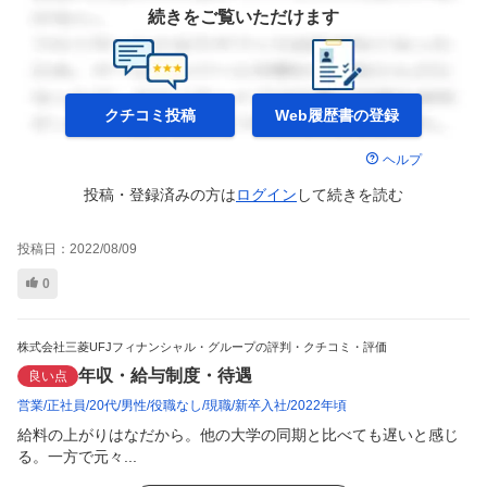
続きをご覧いただけます
クチコミ投稿
Web履歴書の
登録
ヘルプ
投稿・登録済みの方は
ログイン
して
続きを読む
投稿日：
2022/08/09
0
株式会社三菱UFJフィナンシャル・グループの評判・クチコミ・評価
年収・給与制度・待遇
良い点
営業
正社員
20代
男性
役職なし
現職
新卒入社
2022年頃
給料の上がりはなだから。他の大学の同期と比べても遅いと感じ
る。一方で元々...