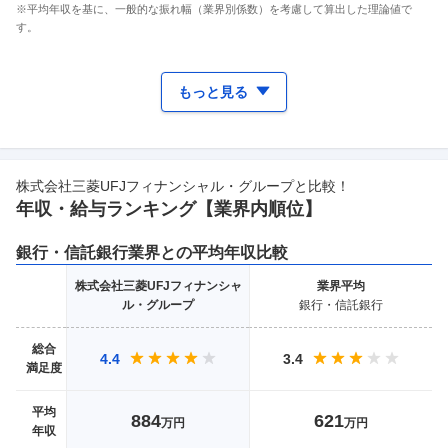
※平均年収を基に、一般的な振れ幅（業界別係数）を考慮して算出した理論値で
す。
もっと見る
株式会社三菱UFJフィナンシャル・グループ
と比較！
年収・給与ランキング【業界
内順位】
銀行・信託銀行
業界との平均年収比較
株式会社三菱UFJフィナンシャ
業界
平均
ル・グループ
銀行・信託銀行
総合
4.4
3.4
満足度
平均
884
621
万円
万円
年収