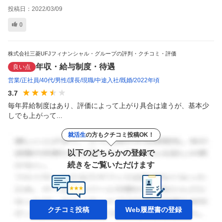
投稿日：
2022/03/09
0
株式会社三菱UFJフィナンシャル・グループの評判・クチコミ・評価
年収・給与制度・待遇
良い点
営業
正社員
40代
男性
課長
現職
中途入社
既婚
2022年頃
3.7
毎年昇給制度はあり、評価によって上がり具合は違うが、基本少
しでも上がって...
就活生
の方もクチコミ投稿OK！
以下のどちらかの登録で
続きをご覧いただけます
クチコミ投稿
Web履歴書の
登録