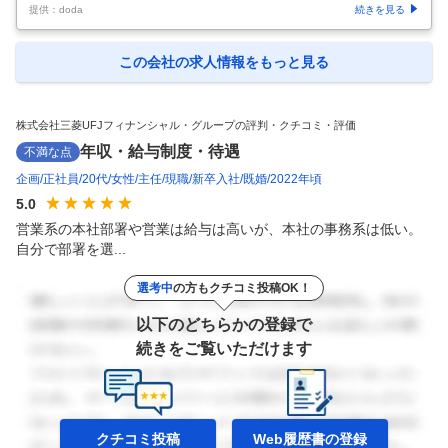
提供：doda
続きを見る
この会社の求人情報をもっと見る
株式会社三菱UFJフィナンシャル・グループの評判・クチコミ・評価
年収・給与制度・待遇
不満な点
企画
正社員
20代
女性
主任
現職
新卒入社
既婚
2022年頃
5.0
営業系の本社部署や営業は給与は高いが、本社の事務系は低い。
自分で部署を選...
選考中
の方もクチコミ投稿OK！
以下のどちらかの登録で
続きをご覧いただけます
クチコミ投稿
Web履歴書の
登録