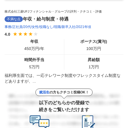
株式会社三菱UFJフィナンシャル・グループの評判・クチコミ・評価
年収・給与制度・待遇
不満な点
事務
正社員
20代
女性
役職なし
現職
新卒入社
2021年頃
4.0
年収
ボーナス(賞与)
450
万円/年
100
万円
時間外手当
昇給額
5
万円
1
万円
福利厚生面では、一応テレワーク制度やフレックスタイム制度な
どありますが、...
就活生
の方もクチコミ投稿OK！
以下のどちらかの登録で
続きをご覧いただけます