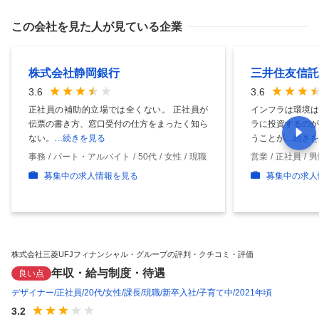
この会社を見た人が見ている企業
株式会社静岡銀行
三井住友信託
3.6
3.6
正社員の補助的立場では全くない。 正社員が
インフラは環境は
伝票の書き方、窓口受付の仕方をまったく知ら
ラに投資するのが
ない。
…続きを見る
うことが
…続きを
事務
パート・アルバイト
50代
女性
現職
営業
正社員
男
募集中の求人情報を見る
募集中の求人
株式会社三菱UFJフィナンシャル・グループの評判・クチコミ・評価
年収・給与制度・待遇
良い点
デザイナー
正社員
20代
女性
課長
現職
新卒入社
子育て中
2021年頃
3.2