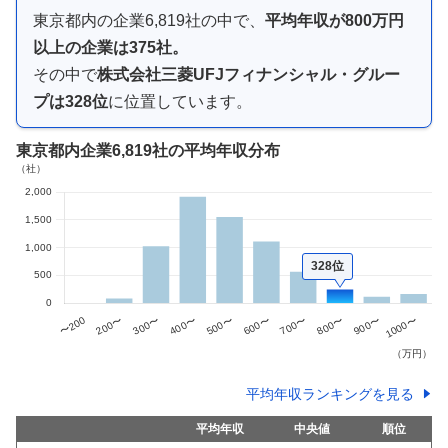
東京都内
の企業
6,819
社の中で、
平均年収が
800万円
以上
の企業は
375
社。
その中で
株式会社三菱UFJフィナンシャル・グルー
プ
は
328
位
に位置しています。
東京都内企業
6,819社
の平均年収分布
328位
平均年収ランキングを見る
平均年収
中央値
順位