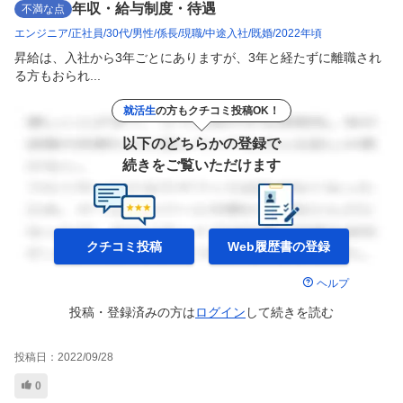
年収・給与制度・待遇
不満な点
エンジニア
正社員
30代
男性
係長
現職
中途入社
既婚
2022年頃
昇給は、入社から3年ごとにありますが、3年と経たずに離職され
る方もおられ...
就活生
の方もクチコミ投稿OK！
以下のどちらかの登録で
続きをご覧いただけます
クチコミ投稿
Web履歴書の
登録
ヘルプ
投稿・登録済みの方は
ログイン
して
続きを読む
投稿日：
2022/09/28
0