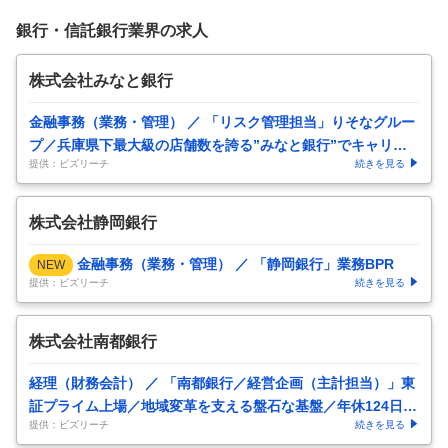
銀行・信託銀行業界の求人
株式会社みなと銀行
金融事務（業務・管理） ／ 「リスク管理担当」りそなグルー
プ／兵庫県下最大級の店舗数を誇る”みなと銀行”でキャリア
提供：ビズリーチ
続きを見る
を築いてください
…
株式会社静岡銀行
金融事務（業務・管理） ／ 「静岡銀行」業務BPR
NEW
提供：ビズリーチ
続きを見る
株式会社南都銀行
経理（財務会計） ／ 「南都銀行／経営企画（主計担当）」東
証プライム上場／地域変革を支える盤石な基盤／年休124日／
提供：ビズリーチ
続きを見る
副業可／フレッ
…