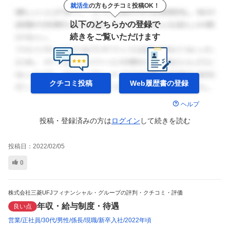
就活生
の方もクチコミ投稿OK！
以下のどちらかの登録で
続きをご覧いただけます
クチコミ投稿
Web履歴書の
登録
ヘルプ
投稿・登録済みの方は
ログイン
して
続きを読む
投稿日：
2022/02/05
0
株式会社三菱UFJフィナンシャル・グループの評判・クチコミ・評価
年収・給与制度・待遇
良い点
営業
正社員
30代
男性
係長
現職
新卒入社
2022年頃