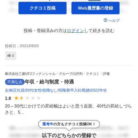
クチコミ投稿
Web履歴書の
登録
ヘルプ
投稿・登録済みの方は
ログイン
して
続きを読む
投稿日：
2021/09/20
0
株式会社三菱UFJフィナンシャル・グループの評判・クチコミ・評価
年収・給与制度・待遇
不満な点
企画
正社員
20代
女性
役職なし
現職
新卒入社
既婚
2022年頃
1.8
20～30代にかけての昇給幅はよいと思う反面、40代の昇給しづら
さと、5...
選考中
の方もクチコミ投稿OK！
以下のどちらかの登録で