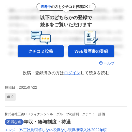
選考中
の方もクチコミ投稿OK！
以下のどちらかの登録で
続きをご覧いただけます
クチコミ投稿
Web履歴書の
登録
ヘルプ
投稿・登録済みの方は
ログイン
して
続きを読む
投稿日：
2021/07/22
0
株式会社三菱UFJフィナンシャル・グループの評判・クチコミ・評価
年収・給与制度・待遇
不満な点
エンジニア
正社員
回答しない
役職なし
現職
新卒入社
2022年頃