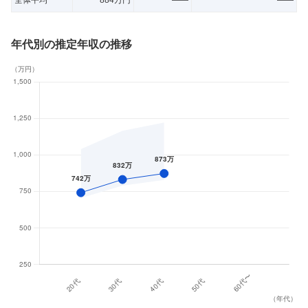
全体平均
884万円
——
——
年代別の推定年収の推移
（
万円
）
（
年代
）