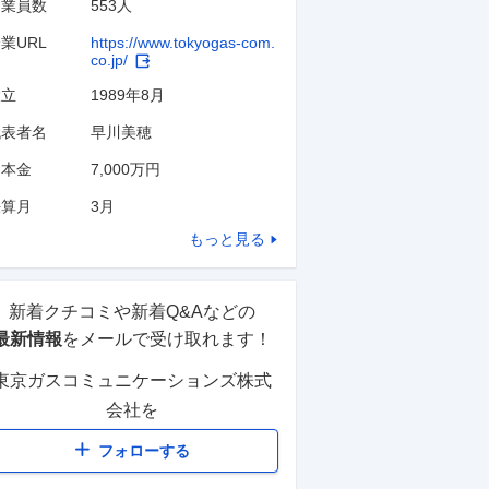
従業員数
553人
業URL
https://www.tokyogas-com.
co.jp/
設立
1989年8月
代表者名
早川美穂
資本金
7,000万円
決算月
3
月
もっと見る
新着クチコミや新着Q&Aなどの
最新情報
をメールで受け取れます！
東京ガスコミュニケーションズ株式
会社
を
フォローする