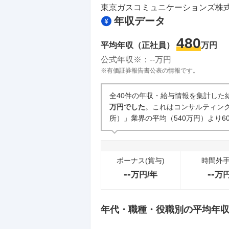
東京ガスコミュニケーションズ株
年収データ
480
平均年収（正社員）
万円
公式年収※：
--
万円
※有価証券報告書公表の情報です。
全40件の年収・給与情報を集計した
万円でした
。これはコンサルティン
所）」業界の平均（540万円）より6
ボーナス(賞与)
時間外
--
--
万円/年
万
年代・職種・役職別の平均年