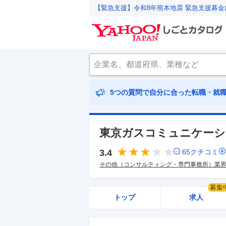
【緊急支援】令和8年熊本地震 緊急支援募
5つの質問で自分に合った転職・就
東京ガスコミュニケーシ
3.4
65
クチコミ
その他（コンサルティング・専門事務所）業
募集
トップ
求人