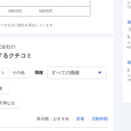
平
7.
555万
円
520万
円
収データを元に順位を算出しています。
3
平
式会社
の
6.
するクチコミ
2
イト
その他
職種
平
7.
途
不満な点
表示順：
おすすめ
新着
活動時期