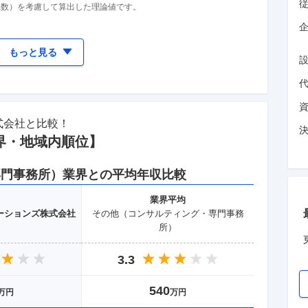
係数）を考慮して算出した理論値です。
企
もっと見る
式会社
と比較！
界
・地域
内順位】
専門事務所）
業界との平均年収比較
業界
平均
ーションズ株式会社
その他（コンサルティング・専門事務
所）
3.3
540
万円
万円