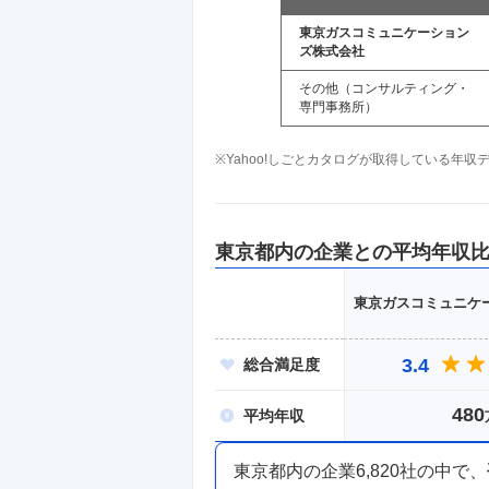
東京ガスコミュニケーション
ズ株式会社
その他（コンサルティング・
専門事務所）
※Yahoo!しごとカタログが取得している年
東京都
内の企業との平均年収
東京ガスコミュニケ
3.4
総合
満足度
480
平均
年収
東京都内
の企業
6,820
社の中で、