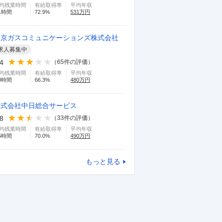
均残業時間
有給取得率
平均年収
1
時間
72.9
%
531
万円
東京ガスコミュニケーションズ株式会社
求人募集中
.4
（
65
件の評価）
均残業時間
有給取得率
平均年収
0
時間
66.3
%
480
万円
株式会社中日総合サービス
.8
（
33
件の評価）
均残業時間
有給取得率
平均年収
5
時間
70.0
%
490
万円
もっと見る