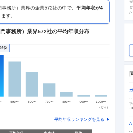
※
門事務所）業界
の企業
572
社の中で、
平均年収が
4
ま
た
します。
専門事務所）業界
572社
の平均年収分布
46位
--
平
--
平均年収ランキングを見る
A
--