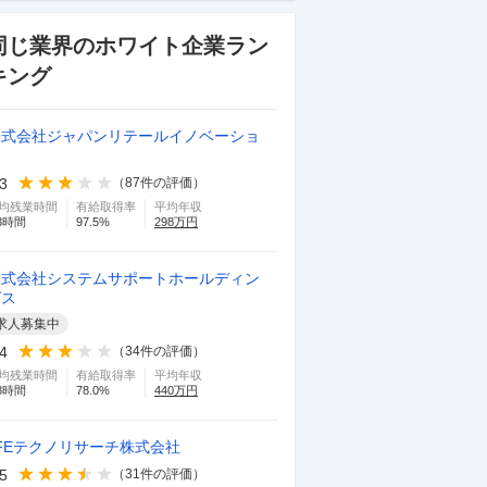
同じ業界のホワイト企業ラン
キング
株式会社ジャパンリテールイノベーショ
ン
.3
（
87
件の評価）
均残業時間
有給取得率
平均年収
3
時間
97.5
%
298
万円
株式会社システムサポートホールディン
グス
求人募集中
.4
（
34
件の評価）
均残業時間
有給取得率
平均年収
8
時間
78.0
%
440
万円
FEテクノリサーチ株式会社
.5
（
31
件の評価）