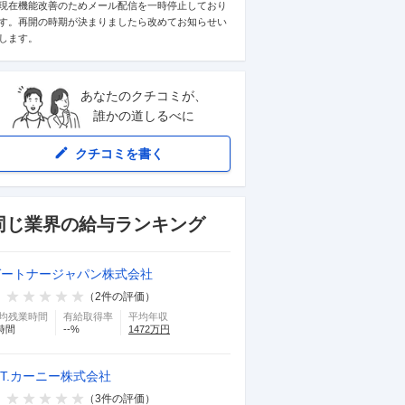
現在機能改善のためメール配信を一時停止しており
す。再開の時期が決まりましたら改めてお知らせい
します。
あなたのクチコミが、
誰かの道しるべに
クチコミを書く
同じ業界の給与ランキング
ガートナージャパン株式会社
（
2
件の評価）
均残業時間
有給取得率
平均年収
時間
--
%
1472
万円
.T.カーニー株式会社
（
3
件の評価）