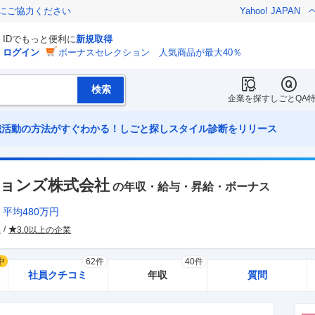
金にご協力ください
Yahoo! JAPAN
IDでもっと便利に
新規取得
ログイン
ボーナスセレクション 人気商品が最大40％
企業を探す
しごとQA
職活動の方法がすぐわかる！しごと探しスタイル診断をリリース
ョンズ株式会社
の年収・給与・昇給・ボーナス
平均
480
万円
界
3.0以上の企業
中
62件
40件
社員クチコミ
年収
質問