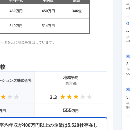
平均年収
中央値
順位
平
--
480万
円
450万
円
346
位
540万
円
514万
円
--
平
--
収データを元に順位を算出しています。
3
比較
平
55
地域
平均
ーションズ株式会社
東京都
3.3
3
平
54
555
万円
万円
平均年収が
400万円以上
の企業は
5,528
社存在し