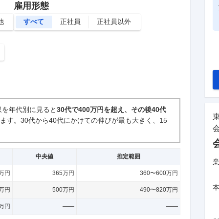
雇用形態
他
すべて
正社員
正社員以外
収を年代別に見ると
30代で400万円を超え、その後40代
ます。
30代から40代にかけての伸びが最も大きく、15
中央値
推定範囲
0万円
365万円
360〜600万円
0万円
500万円
490〜820万円
0万円
——
——