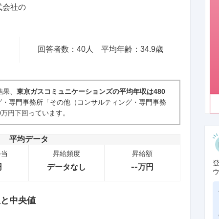
式会社
の
回答者数：
40
人
平均年齢：
34.9
歳
結果、
東京ガスコミュニケーションズの平均年収は480
グ・専門事務所「その他（コンサルティング・専門事務
0万円下回っています。
平均データ
手当
昇給頻度
昇給額
--
円
データなし
万円
収と中央値