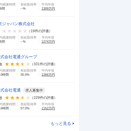
均残業時間
有給取得率
平均年収
時間
--
%
1309
万円
GEジャパン株式会社
（
19
件の評価）
均残業時間
有給取得率
平均年収
時間
--
%
1274
万円
株式会社電通グループ
.8
（
331
件の評価）
均残業時間
有給取得率
平均年収
.0
時間
35.0
%
1266
万円
株式会社電通
求人募集中
.8
（
229
件の評価）
均残業時間
有給取得率
平均年収
.6
時間
57.0
%
1152
万円
もっと見る