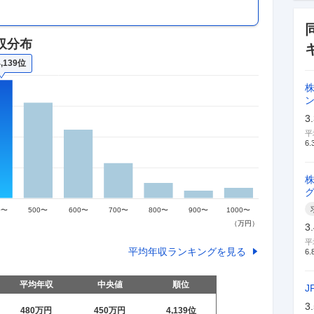
収分布
4,139位
3
平
6.
3
平
平均年収ランキングを見る
6.
平均年収
中央値
順位
J
3
480万
円
450万
円
4,139
位