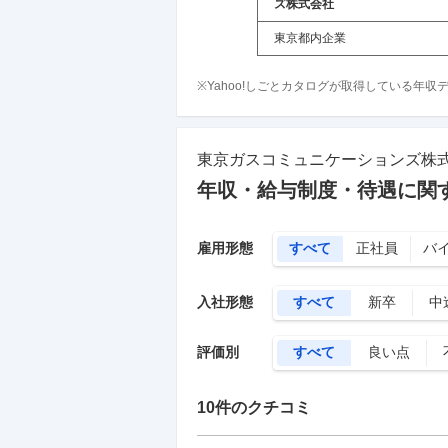
ズ株式会社
東京都内企業
※Yahoo!しごとカタログが取得している年
東京ガスコミュニケーションズ株
年収・給与制度・待遇に関
雇用形態
すべて
正社員
バ
入社形態
すべて
新卒
中
評価別
すべて
良い点
10
件のクチコミ