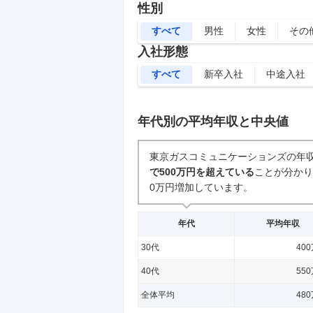
性別
すべて
男性
女性
その
入社形態
すべて
新卒入社
中途入社
年代別の平均年収と中央値
東京ガスコミュニケーションズの年
で500万円を超えている
ことが分かり
0万円増加しています。
年代
平均年収
30代
40
40代
55
全体平均
48