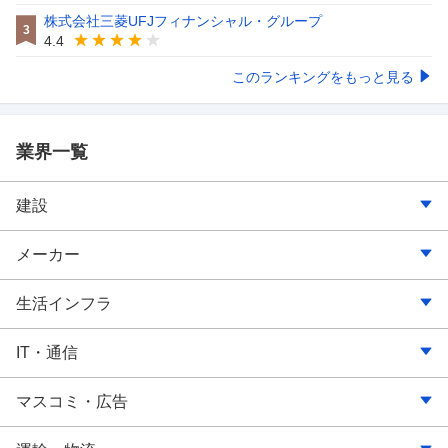
株式会社三菱UFJフィナンシャル・グループ
3
4.4
このランキングをもっと見る
業界一覧
建設
建築・土木
メーカー
内装・リフォーム・インテリア
食品
生活インフラ
大工・とび・左官工事関連
飲料・たばこ・飼料
電気
IT・通信
設備工事
繊維・アパレル
ガス
通信・キャリア
マスコミ・広告