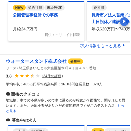
NEW
契約社員
未経験OK
正社員
公園管理事務所での事務
長野市／法人営業／
土日祝休／建設 不動
し年間休日123日／
月給24.7万円
年収620万円〜740万
提供：クリエイト転職
求人情報をもっと見る
ウォータースタンド株式会社
募集中
リース
埼玉県さいたま市大宮区桜木町４丁目４６３番地
3.8
（
34
件の評価
）
平均年収：
465
万円
平均残業時間：
16.3
時間
従業員数：
370
人
面接
のクチコミ
地域柄、車での移動が多いので車に乗るのが得意か？面接で、聞かれたと思
います。また、適応検査がありただの質問程度ですがこのテストの点
...もっ
と見る
募集中の求人