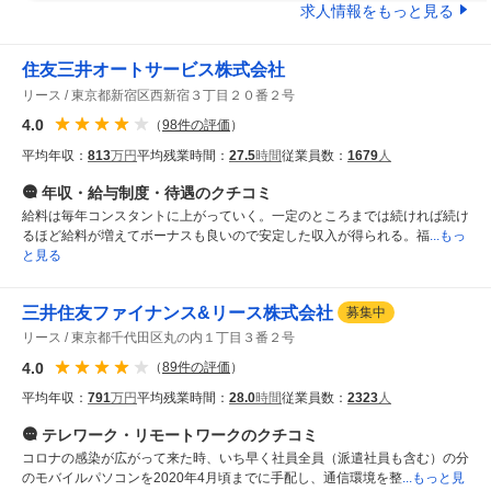
求人情報をもっと見る
住友三井オートサービス株式会社
リース
東京都新宿区西新宿３丁目２０番２号
4.0
（
98
件の評価
）
平均年収：
813
万円
平均残業時間：
27.5
時間
従業員数：
1679
人
年収・給与制度・待遇
のクチコミ
給料は毎年コンスタントに上がっていく。一定のところまでは続ければ続け
るほど給料が増えてボーナスも良いので安定した収入が得られる。福
...もっ
と見る
三井住友ファイナンス&リース株式会社
募集中
リース
東京都千代田区丸の内１丁目３番２号
4.0
（
89
件の評価
）
平均年収：
791
万円
平均残業時間：
28.0
時間
従業員数：
2323
人
テレワーク・リモートワーク
のクチコミ
コロナの感染が広がって来た時、いち早く社員全員（派遣社員も含む）の分
のモバイルパソコンを2020年4月頃までに手配し、通信環境を整
...もっと見