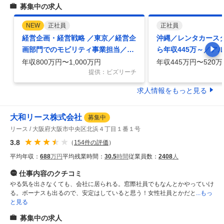
募集中の求人
NEW
正社員
正社員
経営企画・経営戦略 ／東京／経営企
沖縄／レンタカース
画部門でのモビリティ事業担当／オ
ら年収445万～／ア
リックスG／スーパーフレックス・
ら挑戦可／語学を活
年収800万円〜1,000万円
年収445万円〜520万
福利厚生
提供：ビズリーチ
求人情報をもっと見る
大和リース株式会社
募集中
リース
大阪府大阪市中央区北浜４丁目１番１号
3.8
（
154
件の評価
）
平均年収：
688
万円
平均残業時間：
30.5
時間
従業員数：
2408
人
仕事内容
のクチコミ
やる気を出さなくても、会社に居られる。窓際社員でもなんとかやっていけ
る。ボーナスも出るので、安定はしていると思う！女性社員とかだと
...もっ
と見る
募集中の求人