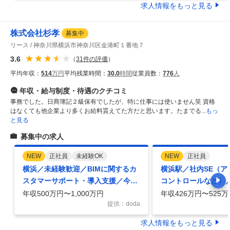
求人情報をもっと見る
株式会社杉孝
募集中
リース
神奈川県横浜市神奈川区金港町１番地７
3.6
（
31
件の評価
）
平均年収：
514
万円
平均残業時間：
30.0
時間
従業員数：
776
人
年収・給与制度・待遇
のクチコミ
事務でした。日商簿記２級保有でしたが、特に仕事には使いません笑 資格
はなくても他企業より多くお給料貰えてた方だと思います。たまでる
...もっ
と見る
募集中の求人
NEW
正社員
未経験OK
NEW
正社員
横浜／未経験歓迎／BIMに関するカ
横浜駅／社内SE（ア
スタマーサポート・導入支援／今流
コントロールなど）
行りの建設DXに貢献！福利厚生
／キャリアパス多数／
年収500万円〜1,000万円
年収426万円〜525万
提供：doda
求人情報をもっと見る