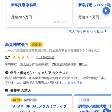
新卒採用 事務職
新卒採用 フロント職
月給20.5万円
月給20.5万円
スタンバイ
求人情報をもっと見る
高見株式会社
募集中
リース
京都府京都市下京区富小路通五条下る本塩竈町５５７番地の２
3.7
（
151
件の評価
）
平均年収：
393
万円
平均残業時間：
26.2
時間
従業員数：
823
人
成長・働きがい・キャリア
のクチコミ
商品知識や接客スキル向上の研修が頻繁に行われており、教育の面は充実し
ていました。成長できる環境だと思います。
...もっと見る
募集中の求人
NEW
契約社員
正社員
TAKAMI BRIDAL／タカミブライダ
調理師／結婚式場／