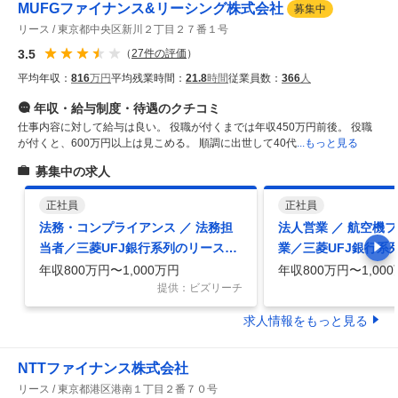
MUFGファイナンス&リーシング株式会社
募集中
リース
東京都中央区新川２丁目２７番１号
3.5
（
27
件の評価
）
平均年収：
816
万円
平均残業時間：
21.8
時間
従業員数：
366
人
年収・給与制度・待遇
のクチコミ
仕事内容に対して給与は良い。 役職が付くまでは年収450万円前後。 役職
が付くと、600万円以上は見こめる。 順調に出世して40代
...もっと見る
募集中の求人
正社員
正社員
法務・コンプライアンス ／ 法務担
法人営業 ／ 航空機
当者／三菱UFJ銀行系列のリース会
業／三菱UFJ銀行系
社／在宅・時差出勤あり
／在宅・時差出勤あ
年収800万円〜1,000万円
年収800万円〜1,00
提供：ビズリーチ
求人情報をもっと見る
NTTファイナンス株式会社
リース
東京都港区港南１丁目２番７０号