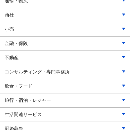
鉱業・採石・砂利採取
紙・パルプ
水道
ソフトウェア・情報処理
放送
運輸・物流
印刷
熱供給
インターネット関連
新聞・出版・印刷
鉄道
商社
化学・医薬品
広告代理店
バス・タクシー
総合商社
小売
日用品・化粧品
映像・音楽
陸運・道路貨物運送
繊維・アパレル
百貨店・スーパー
金融・保険
石油・石炭
その他（マスコミ・広告）
海運
食料品
ファッション・服飾雑貨
銀行・信託銀行
不動産
ゴム製品
航空運輸
建材
食品・コンビニエンスストア
信用金庫・組合
不動産仲介
コンサルティング・専門事務所
ガラス・土石
倉庫
化学
自動車・バイク
クレジット・信販
不動産管理
法律・特許事務所
飲食・フード
鉄鋼
郵便
石油・燃料
電気・カメラ・OA・自転車
消費者金融
司法書士事務所・行政書士事務所
レストラン・フードサービス
旅行・宿泊・レジャー
非鉄金属
その他（運輸・物流）
鋼鉄・金属
ホームセンター
リース
会計事務所
持ち帰り・配達飲食
旅行・旅行代理業
生活関連サービス
金属製品
機械
ドラッグストア・調剤薬局
投信・投資顧問
社会保険労務士事務所
ホテル・旅館・宿泊施設
クリーニング
冠婚葬祭