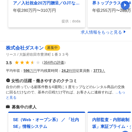
ア／入社祝金20万円贈呈／OJTなど
界トップクラスのO
教育制度／転勤無し
／充実した研修制度
年収280万円〜310万円
年収255万円〜285万
提供：doda
求人情報をもっと見る
株式会社ダスキン
募集中
リース
大阪府吹田市豊津町１番３３号
3.5
（
364
件の評価
）
平均年収：
596
万円
平均残業時間：
24.2
時間
従業員数：
3773
人
女性の活躍・働きやすさ
のクチコミ
自分の持っている顧客件数を4週間に１度モップなどのレンタル商品の交換
に回るだけなので、基本の日程だけ守れば、お客さんに連絡すれば、
...もっ
と見る
募集中の求人
SE（Web・オープン系） ／ 「社内
内部監査・内部統制 
SE」情報システム
坂」東証プライム・