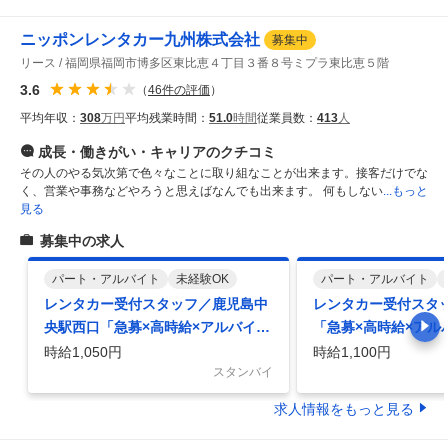
ニッポンレンタカー九州株式会社
募集中
リース
福岡県福岡市博多区東比恵４丁目３番８号ミプラ東比恵５階
3.6
（
46
件の評価
）
平均年収：
308
万円
平均残業時間：
51.0
時間
従業員数：
413
人
成長・働きがい・キャリア
のクチコミ
その人のやる気次第で色々なことに取り組なことが出来ます。接客だけでな
く、営業や事務などやろうと思えばなんでも出来ます。 何もしない
...もっと
見る
募集中の求人
パート・アルバイト
未経験OK
パート・アルバイト
レンタカー受付スタッフ／鹿児島中
レンタカー受付スタ
央駅西口「急募×高時給×アルバイ
「急募×高時給×アル
ト」レンタカー受付スタッフ／未経
カー受付スタッフ／未
時給1,050円
時給1,100円
験／週3日～／交通費別途
スタンバイ
日～OK／交通費別途
求人情報をもっと見る