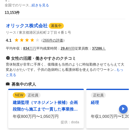
す。

全国でのリース...
続きを見る
13,153
件
オリックス株式会社
募集中
リース
東京都港区浜松町２丁目４番１号
4.1
（
266
件の評価
）
平均年収：
834
万円
平均残業時間：
29.4
時間
従業員数：
37286
人
女性の活躍・働きやすさ
のクチコミ
育休制度が非常に手厚く、復職後も当然のように時短勤務させてもらえて大
変ありがたいです。子供の急病時にも看護休暇を使えるのでワーキン
...もっ
と見る
募集中の求人
NEW
正社員
正社員
建築監理（マネジメント候補）企画
経理
段階から施工まで一貫した事業推進
一級建築士・建築設備士歓迎
年収800万円〜1,050万円
年収1,000万円〜1,2
提供：doda