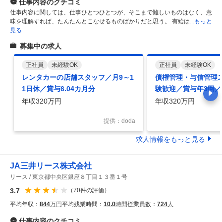
仕事内容
のクチコミ
仕事内容に関しては、仕事ひとつひとつが、そこまで難しいものはなく、意
味を理解すれば、たんたんとこなせるものばかりだと思う。 有給は
...もっと
見る
募集中の求人
正社員
未経験OK
正社員
未経験OK
レンタカーの店舗スタッフ／月9～1
債権管理・与信管理
1日休／賞与6.04カ月分
験歓迎／賞与年3回
年収320万円
年収320万円
提供：doda
求人情報をもっと見る
JA三井リース株式会社
リース
東京都中央区銀座８丁目１３番１号
3.7
（
70
件の評価
）
平均年収：
844
万円
平均残業時間：
10.0
時間
従業員数：
724
人
仕事内容
のクチコミ