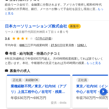
総合リース会社で、金融業に分類されます。アメリカで発祥し昭和40年代
に国内の大手商社、銀行、メーカーが飾って子会社を設立し現在に至
...もっ
と見る
日本カーソリューションズ株式会社
募集中
リース
東京都千代田区外神田４丁目１４番１号
3.6
（
57
件の評価
）
平均年収：
686
万円
平均残業時間：
27.5
時間
従業員数：
1282
人
年収・給与制度・待遇
のクチコミ
4年目26歳時点で年収600万円超え。月45時間程度残業してれば誰でもいく
と思います。本社、中枢都市の支店であれば月45時間の残業
...もっと見る
募集中の求人
正社員
未経験OK
正社員
業種経験不問／東京／社内SE（アプ
東京／社内SE（イン
リ）上流工程中心／在宅可・残業20
中心／在宅可・残業2
～30h／育成制度充実
制度充実
年収630万円〜695万円
年収750万円〜910万
提供：doda