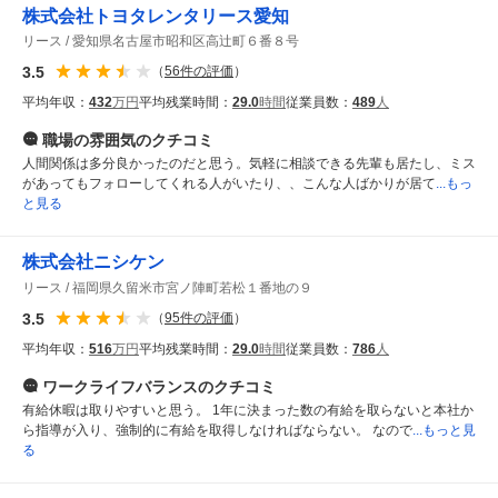
株式会社トヨタレンタリース愛知
リース
愛知県名古屋市昭和区高辻町６番８号
3.5
（
56
件の評価
）
平均年収：
432
万円
平均残業時間：
29.0
時間
従業員数：
489
人
職場の雰囲気
のクチコミ
人間関係は多分良かったのだと思う。気軽に相談できる先輩も居たし、ミス
があってもフォローしてくれる人がいたり、、こんな人ばかりが居て
...もっ
と見る
株式会社ニシケン
リース
福岡県久留米市宮ノ陣町若松１番地の９
3.5
（
95
件の評価
）
平均年収：
516
万円
平均残業時間：
29.0
時間
従業員数：
786
人
ワークライフバランス
のクチコミ
有給休暇は取りやすいと思う。 1年に決まった数の有給を取らないと本社か
ら指導が入り、強制的に有給を取得しなければならない。 なので
...もっと見
る