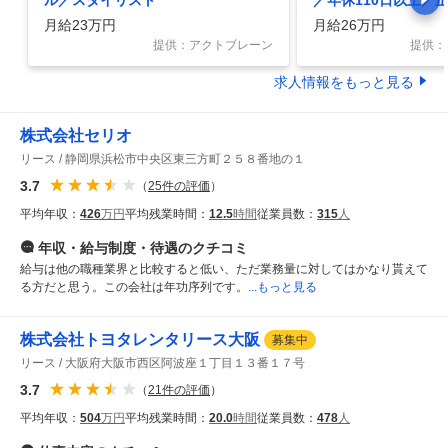
ル／スタイリスト
／年休110日以上／
月給23万円
月給26万円
提供：アクトブレーン
提供：
求人情報をもっと見る
株式会社セリオ
リース
静岡県浜松市中央区東三方町２５８番地の１
3.7
（
25
件の評価
）
平均年収：
426
万円
平均残業時間：
12.5
時間
従業員数：
315
人
年収・給与制度・待遇
のクチコミ
給与は他の職種業界と比較すると低い、ただ業務量に対してはかなり貰えて
る方だと思う。この会社は年功序列です。
...もっと見る
株式会社トヨタレンタリース大阪
募集中
リース
大阪府大阪市西区阿波座１丁目１３番１７号
3.7
（
21
件の評価
）
平均年収：
504
万円
平均残業時間：
20.0
時間
従業員数：
478
人