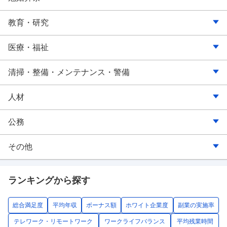
機械・部品
電機・家電・AV機器
通信販売
取引所・信託
コンサルティング
レジャー・アミューズメント
理容・美容
ウエディング・葬儀
教育・研究
重電･産業用機械
自動車
その他（小売）
生命保険
専門サービス
スポーツ・ヘルス関連
エステティック・マッサージ関連
学校
医療・福祉
精密機器・計測機器
精密機器
損害保険
その他（コンサルティング・専門事務所）
その他（旅行・宿泊・レジャー）
その他（生活関連サービス）
学習塾・予備校
医療
清掃・整備・メンテナンス・警備
医療機器
家具・インテリア
その他（金融・保険）
学術・開発研究機関
保健衛生
清掃
人材
半導体・電気・電子
紙・パルプ
保育
自動車整備
職業紹介
公務
総合電機
医薬品・化粧品
福祉・介護
整備・メンテナンス
人材派遣
国家公務
その他
家電･AV機器
その他（商社）
警備
人材サービス
地方公務
農林水産
ランキングから探す
コンピュータ・通信機器
その他（清掃・整備・メンテナンス・警備）
その他（人材）
その他（公務）
団体・連合会
総合満足度
平均年収
ボーナス額
ホワイト企業度
副業の実施率
自動車・輸送機器関連
宗教
テレワーク・リモートワーク
ワークライフバランス
平均残業時間