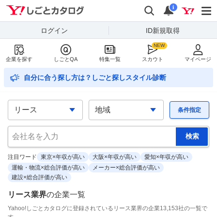
Yahoo!しごとカタログ
検索
通知
i
ログイン
ID新規取得
企業を探す
しごとQA
特集一覧
スカウト
マイページ
自分に合う探し方は？しごと探しスタイル診断
条件指定
注目ワード
東京×年収が高い
大阪×年収が高い
愛知×年収が高い
運輸・物流×総合評価が高い
メーカー×総合評価が高い
建設×総合評価が高い
リース業界
の
企業一覧
Yahoo!しごとカタログに登録されているリース業界の企業13,153社の一覧で