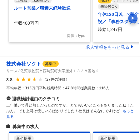
正社員
未経験OK
NEW
パート・アル
未経験OK
ルート営業／職種未経験歓迎
年休120日以上×完
祝／「事務スタッフ
年収400万円
時給1,247円
提供：type
求人情報をもっと見る
株式会社ソクト
募集中
リース
佐賀県佐賀市西与賀町大字厘外１３３８番地２
3.8
（
27
件の評価
）
平均年収：
313
万円
平均残業時間：
47.8
時間
従業員数：
116
人
退職検討理由
のクチコミ
三年働いて昇給無しだったのですが、とてもいいところもありましたね！た
ぶん。 でも上司は優しい方ばかりでした！社長はそんなにですけど
...もっと
見る
募集中の求人
新卒採用
新卒採用