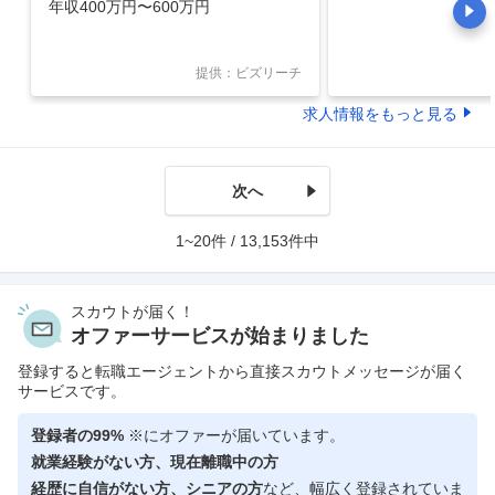
DXを支えるシステム
年収400万円〜600万円
（J－SOX対応／年間
利厚生充実）
提供：ビズリーチ
求人情報をもっと見る
次へ
1~20件 / 13,153件中
スカウトが届く！
オファーサービスが始まりました
登録すると転職エージェントから直接スカウトメッセージが届く
サービスです。
登録者の99%
※にオファーが届いています。
就業経験がない方、現在離職中の方
経歴に自信がない方、シニアの方
など、幅広く登録されていま