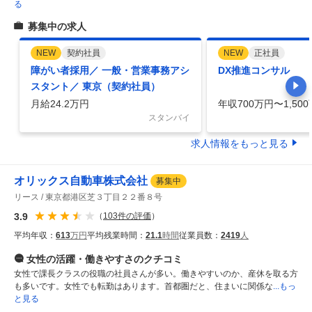
る
募集中の求人
NEW
契約社員
NEW
正社員
障がい者採用／ 一般・営業事務アシ
DX推進コンサル
スタント／ 東京（契約社員）
月給24.2万円
年収700万円〜1,50
スタンバイ
求人情報をもっと見る
オリックス自動車株式会社
募集中
リース
東京都港区芝３丁目２２番８号
3.9
（
103
件の評価
）
平均年収：
613
万円
平均残業時間：
21.1
時間
従業員数：
2419
人
女性の活躍・働きやすさ
のクチコミ
女性で課長クラスの役職の社員さんが多い。働きやすいのか、産休を取る方
も多いです。女性でも転勤はあります。首都圏だと、住まいに関係な
...もっ
と見る