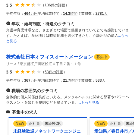
3.5
（
106
件の評価
）
平均年収：
464
万円
平均残業時間：
14.3
時間
従業員数：
2781
人
年収・給与制度・待遇
のクチコミ
介護や育児休暇など、さまざまな場面で整備されていてとても感謝していま
す。たとえば、産休明けは時短勤務を選択できたり、介護用品の購入
...もっ
と見る
株式会社日本オフィスオートメーション
募集中
リース
東京都江戸川区松江６丁目７番１１号
3.5
（
53
件の評価
）
平均年収：
367
万円
平均残業時間：
21.7
時間
従業員数：
533
人
職場の雰囲気
のクチコミ
全体的に個人関係は良好といえる。メンタルヘルスに関する部署やパワーハ
ラスメントを禁じる規則なども整えている。
...もっと見る
募集中の求人
NEW
正社員
未経験OK
NEW
正社員
未経
未経験歓迎／ネットワークエンジニ
愛知県／春日井市／