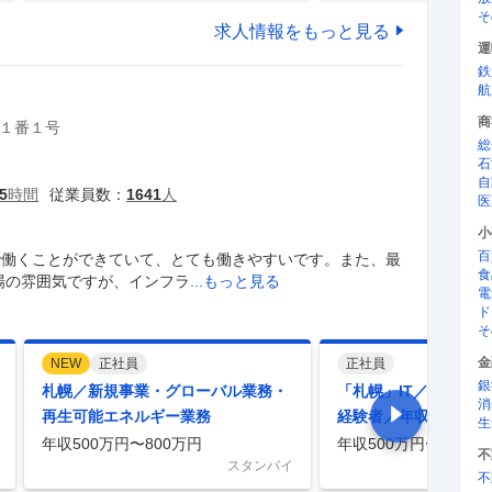
そ
求人情報をもっと見る
運
鉄
航
商
１番１号
総
石
自
5
時間
従業員数：
1641
人
医
小
百
で働くことができていて、とても働きやすいです。また、最
食
場の雰囲気ですが、インフラ
...もっと見る
電
ド
そ
金
NEW
正社員
正社員
銀
札幌／新規事業・グローバル業務・
「札幌」IT／DX関連
消
再生可能エネルギー業務
経験者／年収500万円
生
年収500万円〜800万円
年収500万円〜849万
不
スタンバイ
不