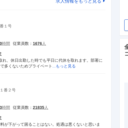
求人情報をもっと見る
番１号
0
時間
従業員数：
1676
人
ミ
取れ、休日出勤した時でも平日に代休を取れます。部署に
まで多くないためプライベート
...もっと見る
１番２号
3
時間
従業員数：
21835
人
ミ
給料が下がって困ることはない。処遇は悪くないと思いま