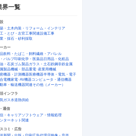
業界一覧
設
築・土木
内装・リフォーム・インテリア
工・とび・左官工事関連
設備工事
業・採石・砂利採取
ーカー
品
飲料・たばこ・飼料
繊維・アパレル
・パルプ
印刷
化学・医薬品
日用品・化粧品
油・石炭
ゴム製品
ガラス・土石
鉄鋼
非鉄金属
属製品
機械・部品
重電･産業用機械
密機器・計測機器
医療機器
半導体・電気・電子
合電機
家電･AV機器
コンピュータ・通信機器
動車・輸送機器関連
その他（メーカー）
活インフラ
正社員
正社員
気
ガス
水道
熱供給
発・R&D・事
中部エリア／技術営業／業務用営業
愛知・
ートラル・産
プライム上場中部のエネルギーを支
職（都
T・通信
ライム上場
える年休120日土日祝休
活かせ
信・キャリア
ソフトウェア・情報処理
円
年収500万円〜800万円
年収35
ンターネット関連
提供：doda
提供：doda
スコミ・広告
送
新聞・出版・印刷
広告代理店
映像・音楽