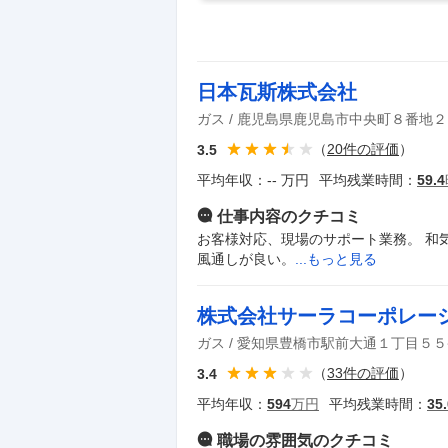
日本瓦斯株式会社
ガス
鹿児島県鹿児島市中央町８番地２
（
20
件の評価
）
3.5
平均年収：
-- 万円
平均残業時間：
59.4
仕事内容
のクチコミ
お客様対応、現場のサポート業務。 和
風通しが良い。
...もっと見る
株式会社サーラコーポレー
ガス
愛知県豊橋市駅前大通１丁目５５
（
33
件の評価
）
3.4
平均年収：
594
万円
平均残業時間：
35.
職場の雰囲気
のクチコミ