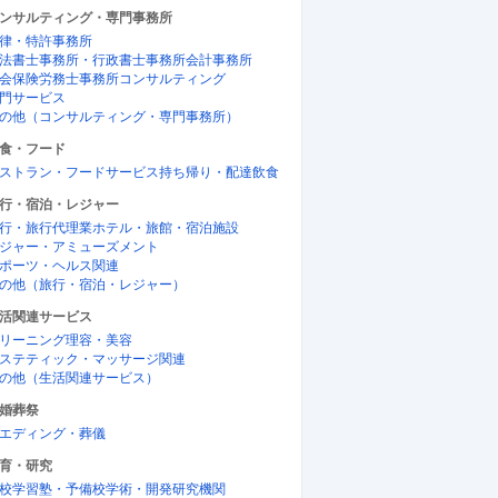
ンサルティング・専門事務所
律・特許事務所
法書士事務所・行政書士事務所
会計事務所
会保険労務士事務所
コンサルティング
門サービス
の他（コンサルティング・専門事務所）
食・フード
ストラン・フードサービス
持ち帰り・配達飲食
行・宿泊・レジャー
行・旅行代理業
ホテル・旅館・宿泊施設
ジャー・アミューズメント
ポーツ・ヘルス関連
の他（旅行・宿泊・レジャー）
活関連サービス
リーニング
理容・美容
ステティック・マッサージ関連
の他（生活関連サービス）
婚葬祭
エディング・葬儀
育・研究
校
学習塾・予備校
学術・開発研究機関