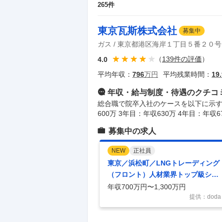
265
件
東京瓦斯株式会社
募集中
ガス
東京都港区海岸１丁目５番２０号
（
139
件の評価
）
4.0
平均年収：
796
万円
平均残業時間：
19.
年収・給与制度・待遇
のクチコ
総合職で院卒入社のケースを以下に示す（
600万 3年目：年収630万 4年目：年収6
募集中の求人
NEW
正社員
東京／浜松町／LNGトレーディング
（フロント）人材業界トップ級シェ
ア／年間休日127日
年収700万円〜1,300万円
提供：doda