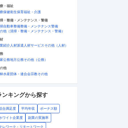
療・福祉
療
保健衛生
保育
福祉・介護
掃・整備・メンテナンス・警備
掃
自動車整備
整備・メンテナンス
警備
の他（清掃・整備・メンテナンス・警備）
材
業紹介
人材派遣
人材サービス
その他（人材）
務
家公務
地方公務
その他（公務）
の他
林水産
団体・連合会
宗教
その他
ランキングから探す
OK
正社員
未経験OK
NEW
可／配送職／
東京／渋谷区／IR・経営企画／決算
営業職
総合満足度
平均年収
ボーナス額
キャリアアッ
資料作成・投資家対応等IR未経験可
日以上
のニチガス
／財務知識を活かしたい方歓迎
円
年収600万円〜900万円
年収39
ホワイト企業度
副業の実施率
提供：doda
提供：doda
テレワーク・リモートワーク