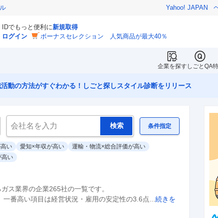
ル
Yahoo! JAPAN
IDでもっと便利に
新規取得
ログイン
ボーナスセレクション 人気商品が最大40％
企業を探す
しごとQA
職活動の方法がすぐわかる！しごと探しスタイル診断をリリース
条件指定
が高い
愛知×年収が高い
運輸・物流×総合評価が高い
が高い
るガス業界の企業265社の一覧です。

一番高い項目は経営状況・雇用の安定性の3.6点...
続きを