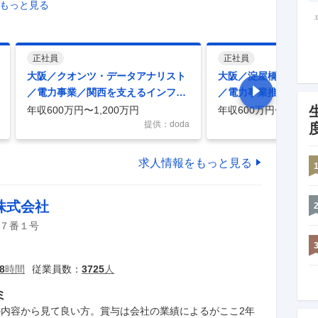
..もっと見る
正社員
正社員
大阪／クオンツ・データアナリスト
大阪／淀屋橋／蓄電池
／電力事業／関西を支えるインフラ
／電力事業推進 ／新
企業／在宅可／フレックス
炭素社会実現に貢献／
年収600万円〜1,200万円
年収600万円〜1,200
提供：doda
求人情報をもっと見る
株式会社
７番１号
8
時間
従業員数：
3725
人
ミ
内容から見て良い方。賞与は会社の業績によるがここ2年