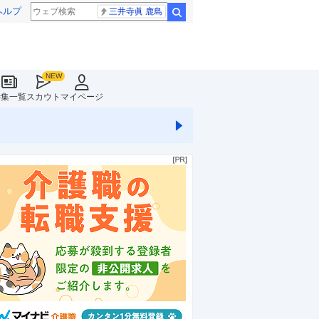
ヘルプ
三井寺眞 鹿島
検索
特集一覧
スカウト
マイページ