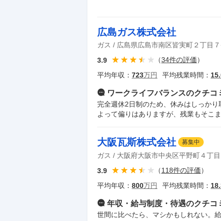
広島ガス株式会社
ガス
広島県広島市南区皆実町２丁目７
（
34
件の評価
）
3.9
平均年収：
723
万円
平均残業時間：
15.
ワークライフバランス
のクチコ
完全週休2日制のため、休みはしっかり
よって偏りはありますが、残業もそこ
大阪瓦斯株式会社
募集中
ガス
大阪府大阪市中央区平野町４丁目
（
118
件の評価
）
3.9
平均年収：
800
万円
平均残業時間：
18.
年収・給与制度・待遇
のクチコ
世間に比べたら、マシかもしれない。