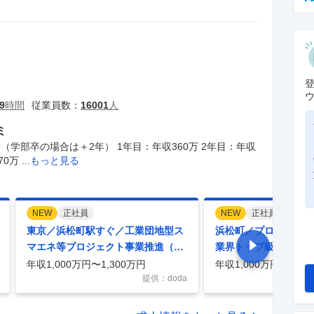
9
時間
従業員数：
16001
人
ミ
学部卒の場合は＋2年） 1年目：年収360万 2年目：年収
70万
...もっと見る
NEW
正社員
NEW
正社員
東京／浜松町駅すぐ／工業団地型ス
浜松町／プロジェクト
マエネ等プロジェクト事業推進（プ
業界トップ級シェア／
ロジェクトマネージャー）
日／リモートワーク可
年収1,000万円〜1,300万円
年収1,000万円〜1,40
提供：doda