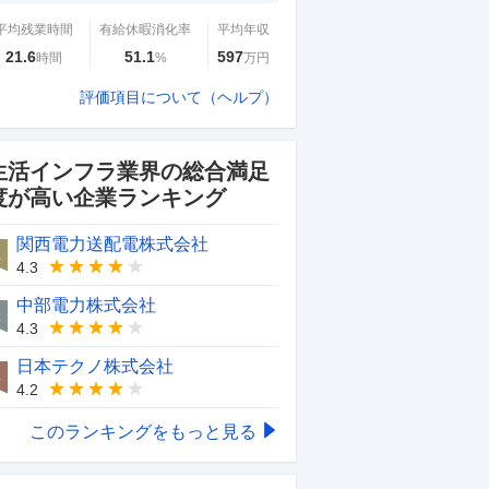
平均残業時間
有給休暇消化率
平均年収
21.6
51.1
597
時間
%
万円
正社員
NEW
評価項目について（ヘルプ）
ビジネス推進
大阪／カーボンニュートラル技術開
大阪／
規ビジネスで脱
発・『プロセス』エンジニアリング
西のイ
東証プライム
生活インフラ業界の総合満足
万円
年収600万円〜1,200万円
年収80
提供：doda
提供：doda
度が高い企業ランキング
関西電力送配電株式会社
1
4.3
中部電力株式会社
2
4.3
日本テクノ株式会社
3
4.2
このランキングをもっと見る