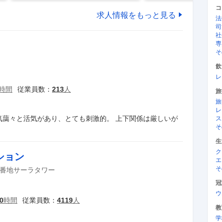
コ
求人情報をもっと見る
法
司
社
専
そ
飲
レ
時間
従業員数：
213
人
旅
旅
レ
気藹々と活気があり、とても刺激的。 上下関係は厳しいが
ス
そ
生
ク
ション
エ
そ
番地サーラタワー
冠
ウ
0
時間
従業員数：
4119
人
教
学