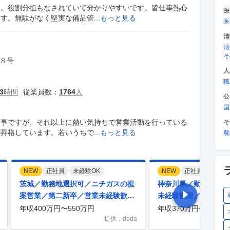
す。役割分担もなされていて分かりやすいです。皆仕事熱心
医
ます。無駄がなく堅実な備品管
...もっと見る
医
清
清
そ
８号
人
職
3
時間
従業員数：
1764
人
公
国
大事ですが、それ以上に熱い気持ちで営業活動を行っている
そ
が昇格しています。若いうちで
...もっと見る
農
NEW
正社員
未経験OK
NEW
正社員
未経験
茨城／勤務地選択可／ニチガスの提
神奈川県／勤務地選択
案営業／第二新卒／営業未経験歓迎
未経験歓迎／営業への
／実力次第で収入アップ可能！
プ可能広告でおなじみ
年収400万円〜550万円
年収370万円〜500万
提供：doda