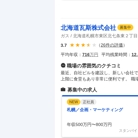
北海道瓦斯株式会社
募集中
ガス
北海道札幌市東区北七条東２丁目
（
26
件の評価
）
3.7
平均年収：
716
万円
平均残業時間：
12.
職場の雰囲気
のクチコミ
最近、自社ビルを建設し、新しい会社
上階に食堂もあり非常に便利です。 職
募集中の求人
NEW
正社員
札幌／企画・マーケティング
年収500万円〜800万円
スタンバイ