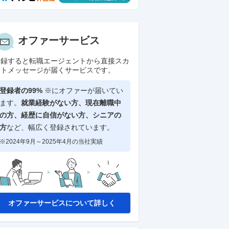
オファーサービス
登録すると転職エージェントから直接スカ
ウトメッセージが届くサービスです。
登録者の99%
※にオファーが届いてい
ます。
就業経験がない方、現在離職中
の方、
経歴に自信がない方、シニアの
方
など、幅広く登録されています。
※2024年9月～2025年4月の当社実績
NEW
正社員
NEW
マネージャー
浜松町／サービスデザイナースーパ
神奈川
年間休日127
ーフレックス／リモートワーク可／
術開発
業界トップ級シェア
モート
0万円
年収650万円〜1,300万円
年収90
オファーサービスについて詳しく
提供：doda
提供：doda