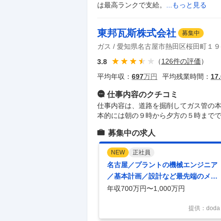
は最高ランクで支給。
...もっと見る
東邦瓦斯株式会社
募集中
ガス
愛知県名古屋市熱田区桜田町１９
（
126
件の評価
）
3.8
平均年収：
697
万円
平均残業時間：
17.
仕事内容
のクチコミ
仕事内容は、道路を掘削してガス管の本
本的には朝の９時から夕方の５時まで
募集中の求人
NEW
正社員
名古屋／プラントの機械エンジニア
／基本計画／設計など最先端のメタ
ン設備やCO2回収技術に参加
年収700万円〜1,000万円
提供：doda