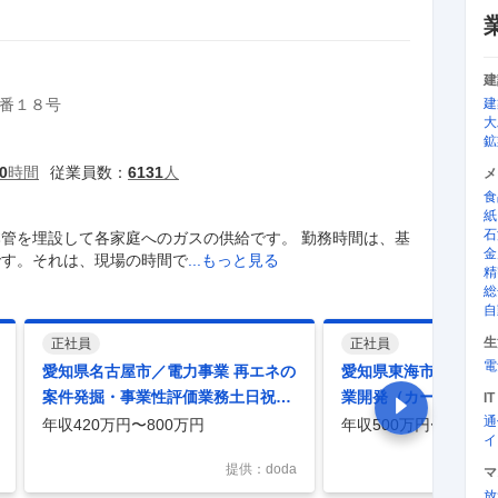
建
番１８号
建
大
鉱
0
時間
従業員数：
6131
人
メ
食
紙
石
管を埋設して各家庭へのガスの供給です。 勤務時間は、基
金
です。それは、現場の時間で
...もっと見る
精
総
自
生
正社員
正社員
電
愛知県名古屋市／電力事業 再エネの
愛知県東海市／研究開
案件発掘・事業性評価業務土日祝休
業開発（カーボンニュ
I
み／プライム上場企業
学連携）土日祝休／プ
通
年収420万円〜800万円
年収500万円〜850万
イ
提供：doda
マ
放