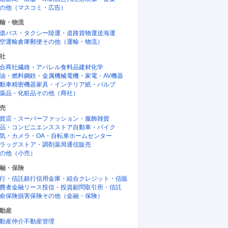
の他（マスコミ・広告）
輸・物流
道
バス・タクシー
陸運・道路貨物運送
海運
空運輸
倉庫
郵便
その他（運輸・物流）
社
合商社
繊維・アパレル
食料品
建材
化学
油・燃料
鋼鉄・金属
機械
電機・家電・AV機器
動車
精密機器
家具・インテリア
紙・パルプ
薬品・化粧品
その他（商社）
売
貨店・スーパー
ファッション・服飾雑貨
品・コンビニエンスストア
自動車・バイク
気・カメラ・OA・自転車
ホームセンター
ラッグストア・調剤薬局
通信販売
の他（小売）
融・保険
正社員
NEW
行・信託銀行
信用金庫・組合
クレジット・信販
のプロジェクト
「札幌」電力需給管理／電源戦略ポ
札幌／
費者金融
リース
投信・投資顧問
取引所・信託
／800万円
ジション／年収500万円／800万円
ション
命保険
損害保険
その他（金融・保険）
円
年収500万円〜849万円
年収50
動産
スタンバイ
スタンバイ
動産仲介
不動産管理