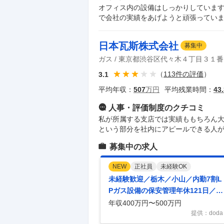
オフィス内の設備はしっかりしていま
で会社の実績をあげようと頑張ってい
日本瓦斯株式会社
募集中
ガス
東京都渋谷区代々木４丁目３１番
（
113
件の評価
）
3.1
平均年収：
507
万円
平均残業時間：
43.
人事・評価制度
のクチコミ
私が所属する支店では実績ももちろん
という部分を社内にアピールできる人
募集中の求人
NEW
正社員
未経験OK
未経験歓迎／栃木／小山／内勤7割L
Pガス設備の保安管理年休121日／安
定企業でインフラ守るお仕事
年収400万円〜500万円
提供：doda