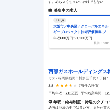
す。めちゃくちゃいいわけでもない。
.
募集中の求人
正社員
大阪市／中央区／グローバルエネル
ギープロジェクト技術評価担当(プラ
ント)
年収600万円〜1,200万円
提供：doda
西部ガスホールディングス
ガス
福岡県福岡市博多区千代１丁目１
（
75
件の評価
）
3.8
平均年収：
713
万円
平均残業時間：
12.
年収・給与制度・待遇
のクチコ
給与は地場の中では良い方、また仕事の