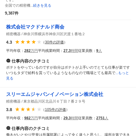
です。

全国での精密機...
続きを見る
9,387
件
株式会社マクドナルド商会
精密機器
神奈川県横浜市神奈川区沢渡１番地２
4.3
（
30
件の評価
）
平均年収：
282
万円
平均残業時間：
27.3
時間
従業員数：
9
人
仕事内容
のクチコミ
ポテトをやっているのですが自分はポテトが上手いのでとても仕事が楽です
いつもタダで給料を貰っているようなものなので職場とても最高で
...もっと
見る
スリーエムジャパンイノベーション株式会社
精密機器
東京都品川区北品川６丁目７番２９号
3.8
（
105
件の評価
）
平均年収：
982
万円
平均残業時間：
29.3
時間
従業員数：
2751
人
仕事内容
のクチコミ
働きがいとやり甲斐は所属部署によって全く違うと思うし、場所次第で大き