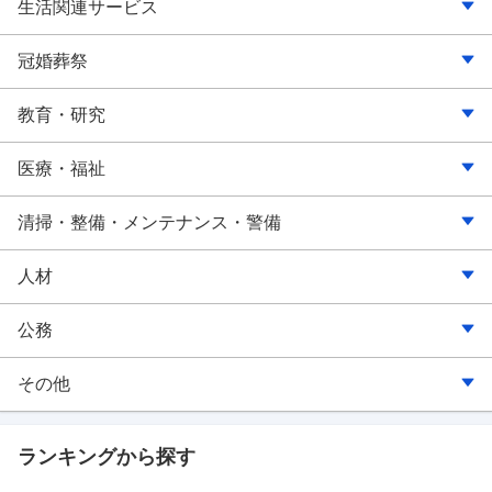
非鉄金属
その他（運輸・物流）
鋼鉄・金属
ホームセンター
リース
会計事務所
持ち帰り・配達飲食
旅行・旅行代理業
生活関連サービス
金属製品
機械
ドラッグストア・調剤薬局
投信・投資顧問
社会保険労務士事務所
ホテル・旅館・宿泊施設
クリーニング
冠婚葬祭
機械・部品
電機・家電・AV機器
通信販売
取引所・信託
コンサルティング
レジャー・アミューズメント
理容・美容
ウエディング・葬儀
教育・研究
重電･産業用機械
自動車
その他（小売）
生命保険
専門サービス
スポーツ・ヘルス関連
エステティック・マッサージ関連
学校
医療・福祉
精密機器・計測機器
精密機器
損害保険
その他（コンサルティング・専門事務所）
その他（旅行・宿泊・レジャー）
その他（生活関連サービス）
学習塾・予備校
医療
清掃・整備・メンテナンス・警備
医療機器
家具・インテリア
その他（金融・保険）
学術・開発研究機関
保健衛生
清掃
人材
半導体・電気・電子
紙・パルプ
保育
自動車整備
職業紹介
公務
総合電機
医薬品・化粧品
福祉・介護
整備・メンテナンス
人材派遣
国家公務
その他
家電･AV機器
その他（商社）
警備
人材サービス
地方公務
農林水産
ランキングから探す
コンピュータ・通信機器
その他（清掃・整備・メンテナンス・警備）
その他（人材）
その他（公務）
団体・連合会