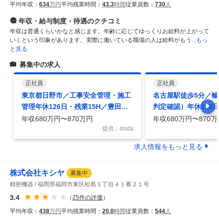
平均年収：
634
万円
平均残業時間：
43.3
時間
従業員数：
730
人
年収・給与制度・待遇
のクチコミ
年収は普通くらいかなと感じます。年齢に応じてゆっくりお給料が上がって
いくという印象があります。実際に働いている職場の人は給料がもう
...もっ
と見る
募集中の求人
正社員
正社員
東京都日野市／工事安全管理・施工
名古屋駅徒歩5分／
管理年休126日・残業15H／豊田通
判定確認）年休126日
商G／福利厚生充実
豊田通商G／福利厚
年収680万円〜870万円
年収680万円〜870万
提供：doda
求人情報をもっと見る
株式会社キシヤ
募集中
精密機器
福岡県福岡市東区松島１丁目４１番２１号
3.4
（
25
件の評価
）
平均年収：
438
万円
平均残業時間：
20.0
時間
従業員数：
544
人