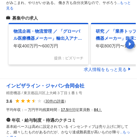
がみこまれ、やりがいがある。 働き方も自分次第なので、サボろう
...もっと
見る
募集中の求人
物流企画・物流管理 ／ 「グローバ
研究 ／ 「業界トッ
ル医療機器メーカー」輸出入アナリ
機器メーカー」臨床
スト（通関・国際物流）／品川・ハ
る Clinical Research
年収400万円〜600万円
年収800万円〜1,10
イブリッド
（市販後臨床研究）
提供：ビズリーチ
求人情報をもっと見る
インビザライン・ジャパン合同会社
精密機器
東京都品川区上大崎３丁目１番１号
3.6
（
30
件の評価
）
平均年収：
-- 万円
平均残業時間：
17.5
時間
従業員数：
84
人
年収・給与制度・待遇
のクチコミ
基本給ベースは高めに設定されている インセンティブは売り上げに対して
と、細々したものがあるのだが、かなり達成難易度が高いものが降り
...もっ