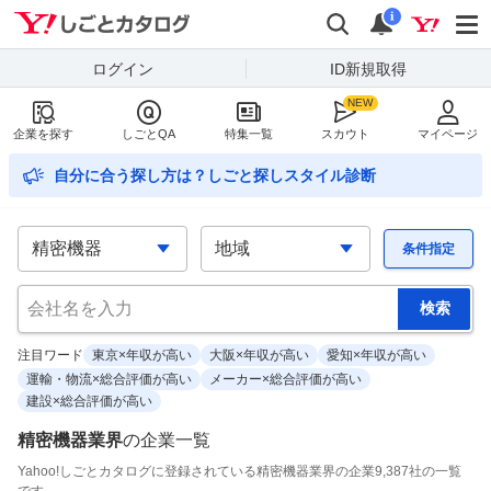
Yahoo!しごとカタログ
検索
通知
i
ログイン
ID新規取得
企業を探す
しごとQA
特集一覧
スカウト
マイページ
自分に合う探し方は？しごと探しスタイル診断
条件指定
注目ワード
東京×年収が高い
大阪×年収が高い
愛知×年収が高い
運輸・物流×総合評価が高い
メーカー×総合評価が高い
建設×総合評価が高い
精密機器業界
の
企業一覧
Yahoo!しごとカタログに登録されている精密機器業界の企業9,387社の一覧