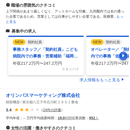
職場の雰囲気
のクチコミ
上下関係があまり厳しくなく、アットホームな印象。九州圏内では名の通っ
た企業であるため、営業としては仕事がしやすい企業である。医療業
...もっ
と見る
募集中の求人
NEW
契約社員
NEW
契約社員
事務スタッフ／「契約社員」こども
オペレーター／「契
病院内での事務・営業補助「福岡市
内での事務「佐賀市
東区香椎」
年収217.2万円〜247.2万円
年収217.2万円〜247
スタンバイ
求人情報をもっと見る
オリンパスマーケティング株式会社
精密機器
東京都八王子市石川町２９５１番地
3.4
（
24
件の評価
）
平均年収：
-- 万円
平均残業時間：
19.0
時間
従業員数：
952
人
女性の活躍・働きやすさ
のクチコミ