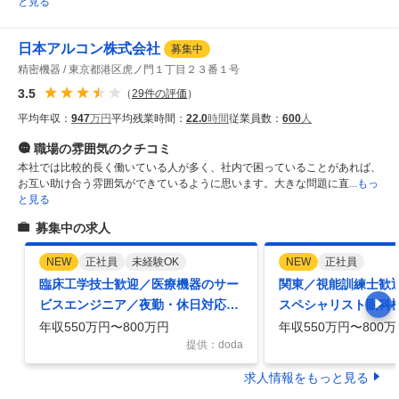
と見る
日本アルコン株式会社
募集中
精密機器
東京都港区虎ノ門１丁目２３番１号
3.5
（
29
件の評価
）
平均年収：
947
万円
平均残業時間：
22.0
時間
従業員数：
600
人
職場の雰囲気
のクチコミ
本社では比較的長く働いている人が多く、社内で困っていることがあれば、
お互い助け合う雰囲気ができているように思います。大きな問題に直
...もっ
と見る
募集中の求人
NEW
正社員
未経験OK
NEW
正社員
臨床工学技士歓迎／医療機器のサー
関東／視能訓練士歓
ビスエンジニア／夜勤・休日対応ほ
スペシャリスト眼科機
ぼ無／土日祝休み／千葉エリア
ー／多様なキャリア
年収550万円〜800万円
年収550万円〜800万
提供：doda
求人情報をもっと見る