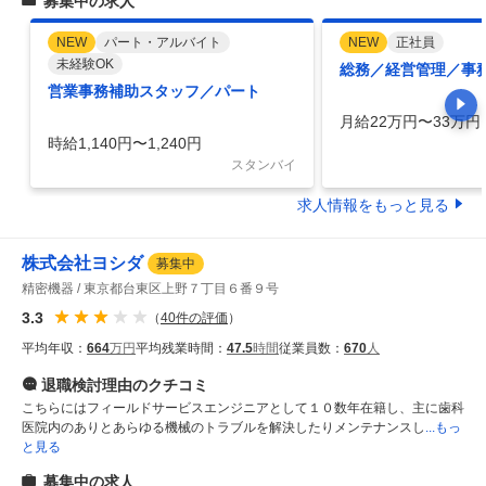
募集中の求人
NEW
パート・アルバイト
NEW
正社員
未経験OK
総務／経営管理／事
営業事務補助スタッフ／パート
月給22万円〜33万円
時給1,140円〜1,240円
スタンバイ
求人情報をもっと見る
株式会社ヨシダ
募集中
精密機器
東京都台東区上野７丁目６番９号
3.3
（
40
件の評価
）
平均年収：
664
万円
平均残業時間：
47.5
時間
従業員数：
670
人
退職検討理由
のクチコミ
こちらにはフィールドサービスエンジニアとして１０数年在籍し、主に歯科
医院内のありとあらゆる機械のトラブルを解決したりメンテナンスし
...もっ
と見る
募集中の求人