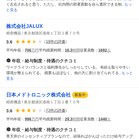
く左右されると思う。ただし、社内間の部署異動を自ら選択できる制
...もっ
と見る
株式会社JALUX
精密機器
東京都港区港南１丁目２番７０号
3.6
（
19
件の評価
）
平均年収：
706
万円
平均残業時間：
16.3
時間
従業員数：
1692
人
年収・給与制度・待遇
のクチコミ
ワークライフバランスと福利厚生がしっかりしている。 有給も取りやすい
環境が整えられてる。 残業もほぼなく、他の方に割り当てられてる
...もっと
見る
日本メドトロニック株式会社
募集中
精密機器
東京都港区港南１丁目２番７０号
3.6
（
73
件の評価
）
平均年収：
996
万円
平均残業時間：
29.3
時間
従業員数：
1440
人
年収・給与制度・待遇
のクチコミ
青天井のインセンティブプランなので、頑張ればがんばっただけ給与アップ