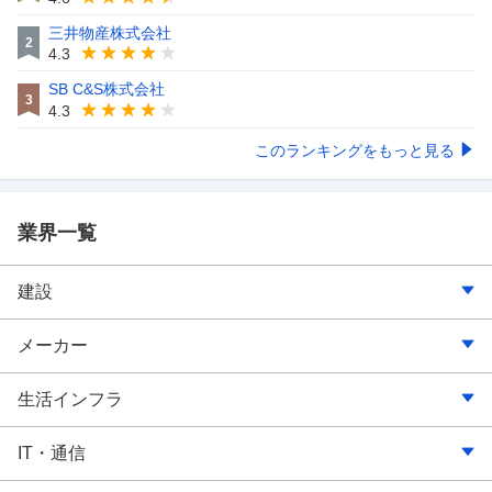
三井物産株式会社
2
4.3
SB C&S株式会社
3
4.3
このランキングをもっと見る
業界一覧
建設
建築・土木
メーカー
内装・リフォーム・インテリア
食品
生活インフラ
大工・とび・左官工事関連
飲料・たばこ・飼料
電気
IT・通信