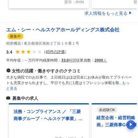
提供：doda
提
求人情報をもっと見る
エム・シー・ヘルスケアホールディングス株式会社
募集中
精密機器
東京都港区港南２丁目１６番１号
3.4
（
45
件の評価
）
平均年収：
-- 万円
平均残業時間：
33.0
時間
従業員数：
2000
人
女性の活躍・働きやすさ
のクチコミ
大きな病院でのお仕事で、土日祝日はほぼ完全にお休みが取れてプライベー
トも充実させられますし、平日でも月に1度はリフレッシュ休暇を取
...もっ
と見る
募集中の求人
未経験OK
法務・コンプライアンス ／ 「三菱
経営企画・経営戦略 
商事グループ・ヘルスケア事業」国
画」三菱商事G×医療
内法務
／グループ全体の経