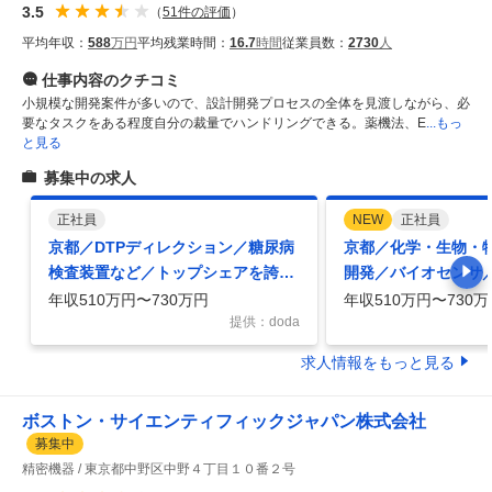
3.5
（
51
件の評価
）
平均年収：
588
万円
平均残業時間：
16.7
時間
従業員数：
2730
人
仕事内容
のクチコミ
小規模な開発案件が多いので、設計開発プロセスの全体を見渡しながら、必
要なタスクをある程度自分の裁量でハンドリングできる。薬機法、E
...もっ
と見る
募集中の求人
正社員
NEW
正社員
京都／DTPディレクション／糖尿病
京都／化学・生物・
検査装置など／トップシェアを誇る
開発／バイオセンサ
／年休122日／家族・住宅手当有
内トップシェア／年休
年収510万円〜730万円
年収510万円〜730万
提供：doda
求人情報をもっと見る
ボストン・サイエンティフィックジャパン株式会社
募集中
精密機器
東京都中野区中野４丁目１０番２号