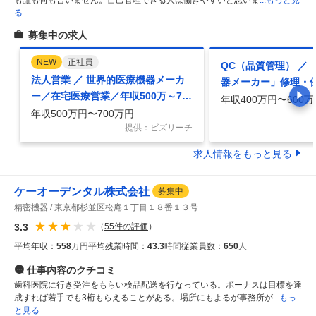
る
募集中の求人
NEW
正社員
QC（品質管理） ／
法人営業 ／ 世界的医療機器メーカ
器メーカー」修理・
ー／在宅医療営業／年収500万～70
品質管理
年収400万円〜600万
0万／異業界出身活躍
年収500万円〜700万円
提供：ビズリーチ
求人情報をもっと見る
ケーオーデンタル株式会社
募集中
精密機器
東京都杉並区松庵１丁目１８番１３号
3.3
（
55
件の評価
）
平均年収：
558
万円
平均残業時間：
43.3
時間
従業員数：
650
人
仕事内容
のクチコミ
歯科医院に行き受注をもらい検品配送を行なっている。ボーナスは目標を達
成すれば若手でも3桁もらえることがある。場所にもよるが事務所が
...もっ
と見る