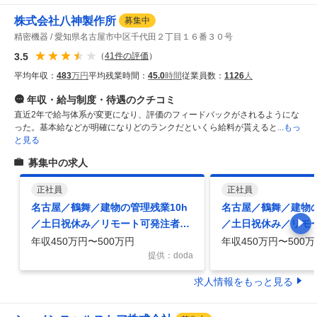
株式会社八神製作所
募集中
精密機器
愛知県名古屋市中区千代田２丁目１６番３０号
3.5
（
41
件の評価
）
平均年収：
483
万円
平均残業時間：
45.0
時間
従業員数：
1126
人
年収・給与制度・待遇
のクチコミ
直近2年で給与体系が変更になり、評価のフィードバックがされるようにな
った。基本給などが明確になりどのランクだといくら給料が貰えると
...もっ
と見る
募集中の求人
正社員
正社員
名古屋／鶴舞／建物の管理残業10h
名古屋／鶴舞／建物の
／土日祝休み／リモート可発注者側
／土日祝休み／リモ
へ施工管理経験歓迎
へ施工管理経験歓迎
年収450万円〜500万円
年収450万円〜500万
提供：doda
求人情報をもっと見る