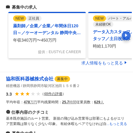
募集中の求人
NEW
正社員
NEW
パート・アル
未経験OK
薬剤師／企業／企業／年間休日120
データ入力スタッフ
日～／ケーオーデンタル 静岡中央営
タッフ／土日祝休み・
業所
年収340万円〜450万円
日以上／歯科商社の
時給1,170円
提供：EUSTYLE CAREER
「川口市」
求人情報をもっと見る
協和医科器械株式会社
募集中
精密機器
静岡県静岡市駿河区池田１５６番２
3.3
（
48
件の評価
）
平均年収：
478
万円
平均残業時間：
25.7
時間
従業員数：
629
人
仕事内容
のクチコミ
基本既存施設のルート営業。 新規の飛び込み営業等は部署にもよるがエリ
ア営業職は限りなく少ない印象。 有給休暇もペアでなければ自
...もっと見る