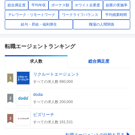
総合満足度
平均年収
ボーナス額
ホワイト企業度
副業の実施率
自動車・輸送機器関連
宗教
テレワーク・リモートワーク
ワークライフバランス
平均残業時間
給与・昇給・福利厚生
職場の人間関係
その他（メーカー）
その他
転職エージェントランキング
求人数
総合満足度
リクルートエージェント
1
すべての求人数
990,000
doda
2
すべての求人数
200,000
ビズリーチ
3
すべての求人数
181,531
転職エージェントの比較を見る