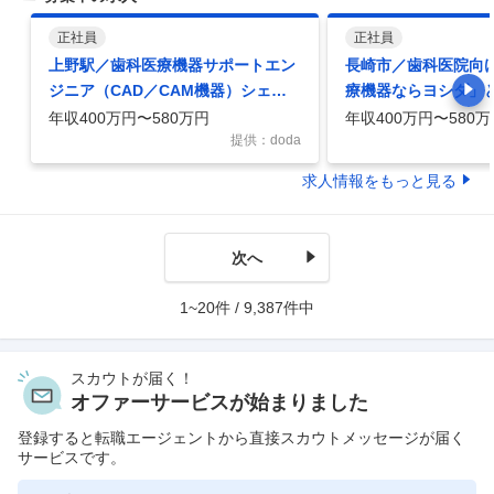
正社員
正社員
上野駅／歯科医療機器サポートエン
長崎市／歯科医院向
ジニア（CAD／CAM機器）シェア
療機器ならヨシダ」
トップ級の安定性転勤無
の知名度異業界歓迎
年収400万円〜580万円
年収400万円〜580万
提供：doda
求人情報をもっと見る
次へ
1~20件 / 9,387件中
スカウトが届く！
オファーサービスが始まりました
登録すると転職エージェントから直接スカウトメッセージが届く
サービスです。