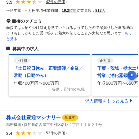
3.5
（
42
件の評価
）
平均年収：
-- 万円
平均残業時間：
19.2
時間
従業員数：
813
人
面接
のクチコミ
面接では人柄や受け答えを見ていられるようでしたので深掘りした選考理由
よりもしっかりした受け答えと熱意を伝えることが大切だと思います
...もっ
と見る
募集中の求人
正社員
正社員
「土日祝日休み」正看護師／企業／
千葉・茨城・栃木エ
常勤（日勤のみ）
営業（消化器領域）
か月間の研修あり／
年収400万円〜900万円
年収500万円〜650万
提供：看護roo!転職
求人情報をもっと見る
株式会社豊通マシナリー
募集中
精密機器
愛知県名古屋市中村区名駅４丁目１１番２７号
3.4
（
53
件の評価
）