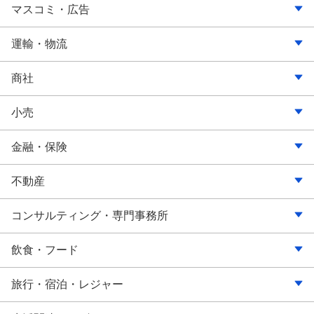
設備工事
繊維・アパレル
ガス
通信・キャリア
マスコミ・広告
鉱業・採石・砂利採取
紙・パルプ
水道
ソフトウェア・情報処理
放送
運輸・物流
印刷
熱供給
インターネット関連
新聞・出版・印刷
鉄道
商社
化学・医薬品
広告代理店
バス・タクシー
総合商社
小売
日用品・化粧品
映像・音楽
陸運・道路貨物運送
繊維・アパレル
百貨店・スーパー
金融・保険
石油・石炭
その他（マスコミ・広告）
海運
食料品
ファッション・服飾雑貨
銀行・信託銀行
不動産
ゴム製品
航空運輸
建材
食品・コンビニエンスストア
信用金庫・組合
不動産仲介
コンサルティング・専門事務所
ガラス・土石
倉庫
化学
自動車・バイク
クレジット・信販
不動産管理
法律・特許事務所
飲食・フード
鉄鋼
郵便
石油・燃料
電気・カメラ・OA・自転車
消費者金融
司法書士事務所・行政書士事務所
レストラン・フードサービス
旅行・宿泊・レジャー