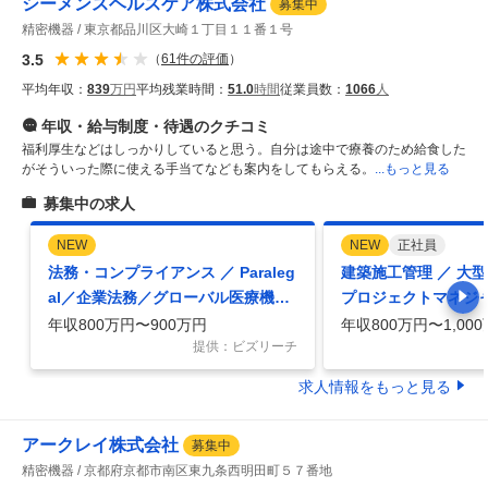
シーメンスヘルスケア株式会社
募集中
精密機器
東京都品川区大崎１丁目１１番１号
3.5
（
61
件の評価
）
平均年収：
839
万円
平均残業時間：
51.0
時間
従業員数：
1066
人
年収・給与制度・待遇
のクチコミ
福利厚生などはしっかりしていると思う。自分は途中で療養のため給食した
がそういった際に使える手当てなども案内をしてもらえる。
...もっと見る
募集中の求人
NEW
NEW
正社員
法務・コンプライアンス ／ Paraleg
建築施工管理 ／ 大
al／企業法務／グローバル医療機器
プロジェクトマネジ
メーカー／英語力を活かせる環境／
理・設備導入）
年収800万円〜900万円
年収800万円〜1,00
リモートワーク／フルフレックス
提供：ビズリーチ
求人情報をもっと見る
アークレイ株式会社
募集中
精密機器
京都府京都市南区東九条西明田町５７番地