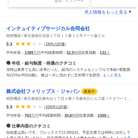
提供：ビズリーチ
う中核メンバー
求人情報をもっと見る
インテュイティブサージカル合同会社
精密機器
東京都港区赤坂１丁目１２番３２号アーク森ビル
3.3
（
28
件の評価
）
平均年収：
1389
万円
平均残業時間：
52.5
時間
従業員数：
131
人
年収・給与制度・待遇
のクチコミ
当時は業界でも高い水準だった。給与のシステムもシンプルで本給+変動賞
与(15%)+RSU(株)。 株は一片に売れずに五年間で全部売
...もっと見る
株式会社フィリップス・ジャパン
募集中
精密機器
東京都港区麻布台１丁目３番１号麻布台ヒルズ森ＪＰタワー１５階
3.3
（
206
件の評価
）
平均年収：
763
万円
平均残業時間：
30.8
時間
従業員数：
2300
人
仕事内容
のクチコミ
自由度は高いです。フレックスで11:00出社。予定次第では何時に出社して
も誰も何も言いません。自己管理できる人は働きやすいと思いま
...もっと見