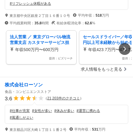
#
リフレッシュ休暇がある
平均年収：
518
万円
東京都中央区銀座２丁目１６番１０号
平均残業時間：
35.8
時間
有給休暇消化率：
62.6
%
法人営業 ／ 東京グローバル物流
セールスドライバー／年収6
営業支店 カスタマーサービス担
円以上可未経験から始める
当
コヤマトのセールスドライ
年収500万円〜600万円
年収423.7万円〜473.7
「南会津営業所」
提供：ビズリーチ
提供：
求人情報をもっと見る
株式会社ローソン
食品・コンビニエンスストア
3.6
（
21,203
件のクチコミ
）
#
仕事が充実
#
女性が多い
#
休みが多い
#
運営に携わる
#
風通しがよい
平均年収：
531
万円
東京都品川区大崎１丁目１１番２号