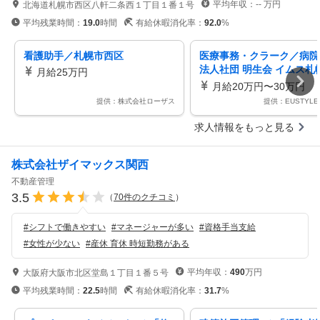
平均年収：
--
万円
北海道札幌市西区八軒二条西１丁目１番１号
平均残業時間：
19.0
時間
有給休暇消化率：
92.0
%
看護助手／札幌市西区
医療事務・クラーク／病院
法人社団 明生会 イムス札
月給25万円
器中央総合病院
月給20万円〜30万円
提供：株式会社ローザス
提供：EUSTYLE 
求人情報をもっと見る
株式会社ザイマックス関西
不動産管理
3.5
（
70
件のクチコミ
）
#
シフトで働きやすい
#
マネージャーが多い
#
資格手当支給
#
女性が少ない
#
産休 育休 時短勤務がある
平均年収：
490
万円
大阪府大阪市北区堂島１丁目１番５号
平均残業時間：
22.5
時間
有給休暇消化率：
31.7
%