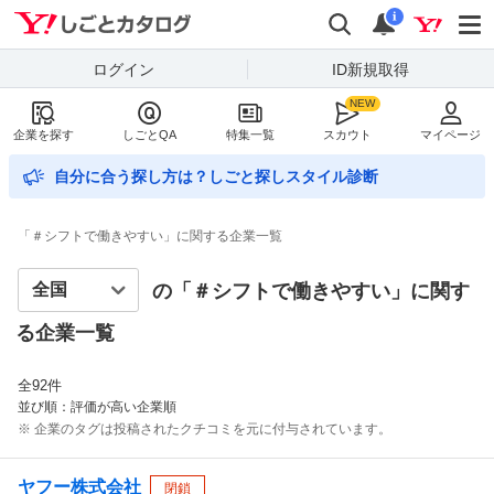
Yahoo!しごとカタログ
検索
通知数
i
ログイン
ID新規取得
企業を探す
しごとQA
特集一覧
スカウト
マイページ
自分に合う探し方は？しごと探しスタイル診断
「＃シフトで働きやすい」に関する企業一覧
の「＃
シフトで働きやすい
」に関す
る企業一覧
全
92
件
並び順：評価が高い企業順
※ 企業のタグは投稿されたクチコミを元に付与されています。
ヤフー株式会社
閉鎖