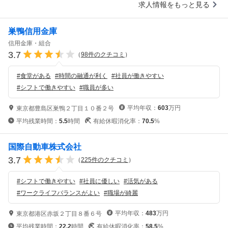
求人情報をもっと見る
巣鴨信用金庫
信用金庫・組合
3.7
（
98
件のクチコミ
）
#
食堂がある
#
時間の融通が利く
#
社員が働きやすい
#
シフトで働きやすい
#
職員が多い
平均年収：
603
万円
東京都豊島区巣鴨２丁目１０番２号
平均残業時間：
5.5
時間
有給休暇消化率：
70.5
%
国際自動車株式会社
3.7
（
225
件のクチコミ
）
#
シフトで働きやすい
#
社員に優しい
#
活気がある
#
ワークライフバランスがよい
#
職場が綺麗
平均年収：
483
万円
東京都港区赤坂２丁目８番６号
平均残業時間：
22.2
時間
有給休暇消化率：
58.5
%