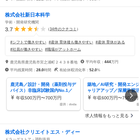
株式会社新日本科学
学術・開発研究機関
3.7
（
34
件のクチコミ
）
#
シフトで働きやすい
#
産休 育休後も働きやすい
#
産休 育休がある
#
社員が働きやすい
#
職場がアットホーム
平均年収：
444
万円
鹿児島県鹿児島市宮之浦町２４３８番地
平均残業時間：
28.0
時間
有給休暇消化率：
52.0
%
鹿児島／設計・開発（薬剤投与デ
築地／AI研究・開発エン
バイス）非臨床試験国内No.1／
ャリアアップ／深層学習活
プライム上場／歴史と実績の安定
ローバル環境／リモートワ
年収500万円〜700万円
年収600万円〜750万円
企業
提供：doda
提
求人情報をもっと見る
株式会社クリエイトエス・ディー
ドラッグストア・調剤薬局