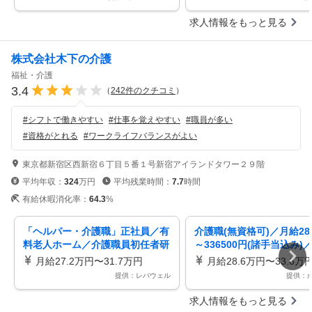
求人情報をもっと見る
株式会社木下の介護
福祉・介護
3.4
（
242
件のクチコミ
）
#
シフトで働きやすい
#
仕事を覚えやすい
#
職員が多い
#
資格がとれる
#
ワークライフバランスがよい
東京都新宿区西新宿６丁目５番１号新宿アイランドタワー２９階
平均年収：
324
万円
平均残業時間：
7.7
時間
有給休暇消化率：
64.3
%
「ヘルパー・介護職」正社員／有
介護職(無資格可)／月給286
料老人ホーム／介護職員初任者研
～336500円(諸手当込み)
修／介護福祉士実務者研修／介護
／船橋市／施設介護職／正
月給27.2万円〜31.7万円
月給28.6万円〜33.6万
福祉士
介護付有料老人ホーム／福
提供：レバウェル
提供：
充実／7月移転オープン！
すさと高給与が魅力！／笑
求人情報をもっと見る
事になる職場／「介護」と