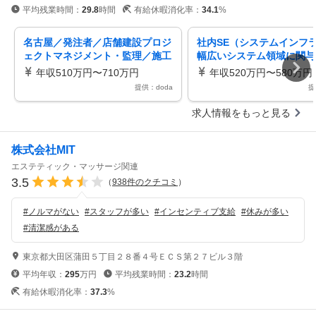
平均残業時間：
29.8
時間
有給休暇消化率：
34.1
%
名古屋／発注者／店舗建設プロジ
社内SE（システムインフ
ェクトマネジメント・監理／施工
幅広いシステム領域に関与
管理から上流へ／基本土日休／残
ローソン商品を支える年休1
年収510万円〜710万円
年収520万円〜580万円
業20H
提供：doda
提
求人情報をもっと見る
株式会社MIT
エステティック・マッサージ関連
3.5
（
938
件のクチコミ
）
#
ノルマがない
#
スタッフが多い
#
インセンティブ支給
#
休みが多い
#
清潔感がある
東京都大田区蒲田５丁目２８番４号ＥＣＳ第２７ビル３階
平均年収：
295
万円
平均残業時間：
23.2
時間
有給休暇消化率：
37.3
%