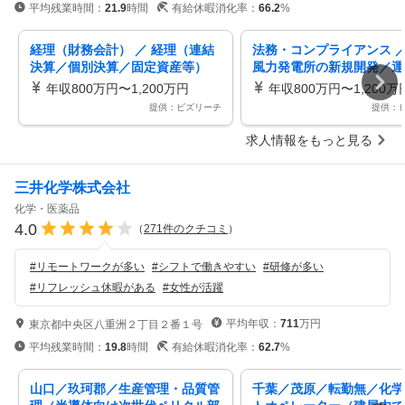
平均残業時間：
21.9
時間
有給休暇消化率：
66.2
%
経理（財務会計） ／ 経理（連結
法務・コンプライアンス ／
決算／個別決算／固定資産等）
風力発電所の新規開発／運
「経営管理部」
ける法務関連業務「洋上風
年収800万円〜1,200万円
年収800万円〜1,200万
提供：ビズリーチ
提供：
求人情報をもっと見る
三井化学株式会社
化学・医薬品
4.0
（
271
件のクチコミ
）
#
リモートワークが多い
#
シフトで働きやすい
#
研修が多い
#
リフレッシュ休暇がある
#
女性が活躍
平均年収：
711
万円
東京都中央区八重洲２丁目２番１号
平均残業時間：
19.8
時間
有給休暇消化率：
62.7
%
山口／玖珂郡／生産管理・品質管
千葉／茂原／転勤無／化学