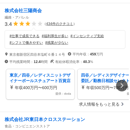
たが必要とされ／やりがい
株式会社三陽商会
できるお仕事です／年間休
０日／無資格・未経験歓迎
繊維・アパレル
3.4
（
434
件のクチコミ
）
#
仕事で成長できる
#
福利厚生が多い
#
インセンティブ支給
#
シフトで働きやすい
#
残業が少ない
平均年収：
459
万円
東京都新宿区四谷本塩町６番１４号
平均残業時間：
12.4
時間
有給休暇消化率：
40.3
%
東京／四谷／レディスニットデザ
四谷／レディスデザイナー
イナーポールスチュアート百貨店
委託／勤務日相談セレクト
展開売上上昇／土日祝日休み
プ／LOVELESS（ラブレ
年収400万円〜600万円
年収500万円〜700万円
提供：doda
提
求人情報をもっと見る
株式会社JR東日本クロスステーション
食品・コンビニエンスストア