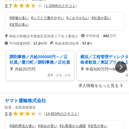
3.7
（
1,209
件のクチコミ
）
#
研修が多い
#
シフトで働きやすい
#
ノルマがない
#
社員が若い
#
女性が多い
平均年収：
482
万円
神奈川県横浜市青葉区荏田西２丁目３番地２
平均残業時間：
17.2
時間
有給休暇消化率：
57.9
%
調剤事務／月給200500円～／正
横浜／工程管理ディレクタ
社員／愛川町／調剤事務／正社員
格者歓迎／東証プライム上
／未経験者大歓迎／ＯＪＴで成長
エイトSDグループ／直行
月給20万円
年収500万円〜800万円
をサポート／年間休日１２０日／
提供：かる・ける
提
取得率９５％以上の５日連続休暇
制度アリ／東証プライム市場上場
求人情報をもっと見る
の安定企業
ヤマト運輸株式会社
陸運・道路貨物運送
3.6
（
14,903
件のクチコミ
）
#
福利厚生が多い
#
休みが多い
#
お客様から感謝
#
女性が多い