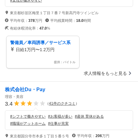
#
女性が働きやすい
東京都杉並区梅里１丁目７番７号新高円寺ツインビル
平均年収：
378
万円
平均残業時間：
18.0
時間
有給休暇消化率：
47.0
%
警備員／車両誘導／サービス系
日給1万円〜1.2万円
提供：バイトル
求人情報をもっと見る
株式会社Du・Pay
理容・美容
3.4
（
41
件のクチコミ
）
#
シフトで働きやすい
#
お客様が多い
#
産休 育休がある
#
職場がアットホーム
#
仕事が充実
平均年収：
206
万円
東京都国分寺市本多１丁目５番５号