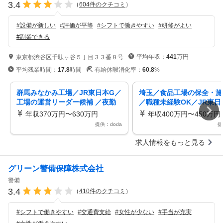
3.4
（
604
件のクチコミ
）
#
設備が新しい
#
評価が平等
#
シフトで働きやすい
#
研修がよい
#
副業できる
平均年収：
441
万円
東京都渋谷区千駄ヶ谷５丁目３３番８号
平均残業時間：
17.8
時間
有給休暇消化率：
60.8
%
群馬みなかみ工場／JR東日本G／
埼玉／食品工場の保全・施
工場の運営リーダー候補 ／夜勤
／職種未経験OK／JR東日
なし／年間休日122日／マイカー
ープ／残業20H程度／年休1
年収370万円〜630万円
年収400万円〜450万円
通勤可
提供：doda
提
求人情報をもっと見る
グリーン警備保障株式会社
警備
3.4
（
410
件のクチコミ
）
#
シフトで働きやすい
#
交通費支給
#
女性が少ない
#
手当が充実