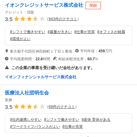
イオンクレジットサービス株式会社
閉鎖
クレジット・信販
3.5
（
943
件のクチコミ
）
#
シフトで働きやすい
#
裁量が大きい
#
仕事が充実
#
オフィスが綺麗
#
環境がよい
平均年収：
459
万円
東京都千代田区神田錦町１丁目１番地
平均残業時間：
22.6
時間
有給休暇消化率：
60.7
%
この企業の事業を受け継いだ会社があります。
イオンフィナンシャルサービス株式会社
医療法人社団明生会
医療
3.5
（
69
件のクチコミ
）
#
社内連携しやすい
#
シフトで働きやすい
#
産休 育休がある
#
ワークライフバランスがよい
#
仕事が充実