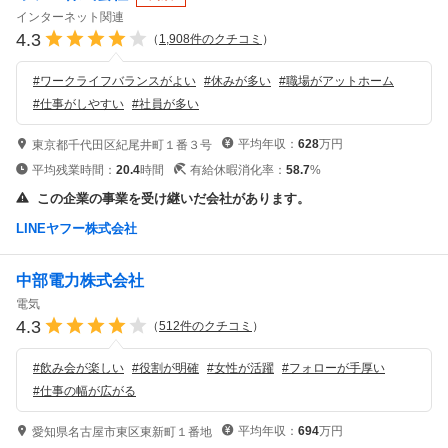
インターネット関連
4.3
（
1,908
件のクチコミ
）
#
ワークライフバランスがよい
#
休みが多い
#
職場がアットホーム
#
仕事がしやすい
#
社員が多い
平均年収：
628
万円
東京都千代田区紀尾井町１番３号
平均残業時間：
20.4
時間
有給休暇消化率：
58.7
%
この企業の事業を受け継いだ会社があります。
LINEヤフー株式会社
中部電力株式会社
電気
4.3
（
512
件のクチコミ
）
#
飲み会が楽しい
#
役割が明確
#
女性が活躍
#
フォローが手厚い
#
仕事の幅が広がる
平均年収：
694
万円
愛知県名古屋市東区東新町１番地