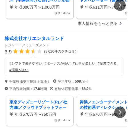
理（半導体向け次世代ペリクル部
トオペレーター（建屋内で
材洗浄装置）フルフレックス
務）年収611万～／安価に
年収880万円〜1,000万円
年収611万円〜705万円
寮あり
提供：doda
提
求人情報をもっと見る
株式会社オリエンタルランド
レジャー・アミューズメント
3.9
（
3,626
件のクチコミ
）
#
シフトで働きやすい
#
ボーナスが高い
#
仕事が楽しい
#
副業できる
#
環境がよい
平均年収：
508
万円
千葉県浦安市舞浜１番地１
平均残業時間：
17.8
時間
有給休暇消化率：
68.9
%
東京ディズニーリゾート(R)／社
舞浜／エンターテイメント
内SE／クラウドプラットフォー
の技術系ディレクション（
ム／共通アーキテクチャ／セキュ
電気等）／安全とエンタメ
年収570万円〜750万円
年収570万円〜680万円
リティ
立
提供：doda
提