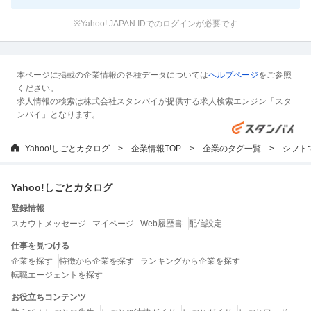
※Yahoo! JAPAN IDでのログインが必要です
本ページに掲載の企業情報の各種データについては
ヘルプページ
をご参照
ください。
求人情報の検索は株式会社スタンバイが提供する求人検索エンジン「スタ
ンバイ」となります。
Yahoo!しごとカタログ
企業情報TOP
企業のタグ一覧
シフト
Yahoo!しごとカタログ
登録情報
スカウトメッセージ
マイページ
Web履歴書
配信設定
仕事を見つける
企業を探す
特徴から企業を探す
ランキングから企業を探す
転職エージェントを探す
お役立ちコンテンツ