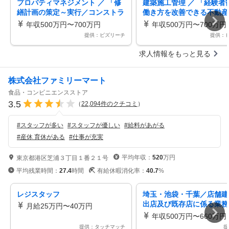
プロパティマネジメント ／ 「修
建築施工管理 ／ 「経験者
繕計画の策定～実行／コンストラ
働き方を改善できる不動産
クションマネジメント（施工監理
社の工事部門」平均残業2
年収500万円〜700万円
年収500万円〜700万円
／施工管理経験者歓迎）」残業約
転勤出張無し／30代～50
提供：ビズリーチ
提供：
15h／転勤・出張無し／フレック
幅広く活躍中
スタイム
求人情報をもっと見る
株式会社ファミリーマート
食品・コンビニエンスストア
3.5
（
22,094
件のクチコミ
）
#
スタッフが多い
#
スタッフが優しい
#
給料があがる
#
産休 育休がある
#
仕事が充実
平均年収：
520
万円
東京都港区芝浦３丁目１番２１号
平均残業時間：
27.4
時間
有給休暇消化率：
40.7
%
レジスタッフ
埼玉・池袋・千葉／店舗建
出店及び既存店に係る業務
月給25万円〜40万円
業界大手ファミリーマート
年収500万円〜660万円
建築
提供：タッチマッチ
提