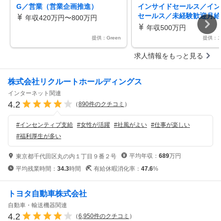
G／営業（営業企画推進）
インサイドセールス／イン
セールス／未経験歓迎月給
年収420万円〜800万円
毎月インセン土日祝休み・
年収500万円
5日／東京本社
提供：Green
提供：
求人情報をもっと見る
株式会社リクルートホールディングス
インターネット関連
4.2
（
890
件のクチコミ
）
#
インセンティブ支給
#
女性が活躍
#
社風がよい
#
仕事が楽しい
#
福利厚生が多い
平均年収：
689
万円
東京都千代田区丸の内１丁目９番２号
平均残業時間：
34.3
時間
有給休暇消化率：
47.6
%
トヨタ自動車株式会社
自動車・輸送機器関連
4.2
（
6,950
件のクチコミ
）