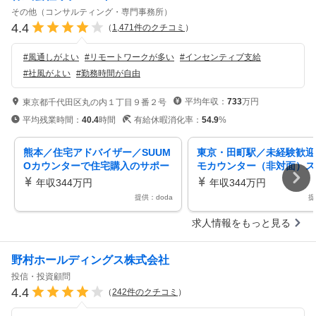
その他（コンサルティング・専門事務所）
4.4
（
1,471
件のクチコミ
）
#
風通しがよい
#
リモートワークが多い
#
インセンティブ支給
#
社風がよい
#
勤務時間が自由
平均年収：
733
万円
東京都千代田区丸の内１丁目９番２号
平均残業時間：
40.4
時間
有給休暇消化率：
54.9
%
熊本／住宅アドバイザー／SUUM
東京・田町駅／未経験歓迎
Oカウンターで住宅購入のサポー
モカウンター（非対面）ス
ト！／未経験歓迎／年休140日
来場予約・業務改善提案な
年収344万円
年収344万円
提供：doda
提
求人情報をもっと見る
野村ホールディングス株式会社
投信・投資顧問
4.4
（
242
件のクチコミ
）