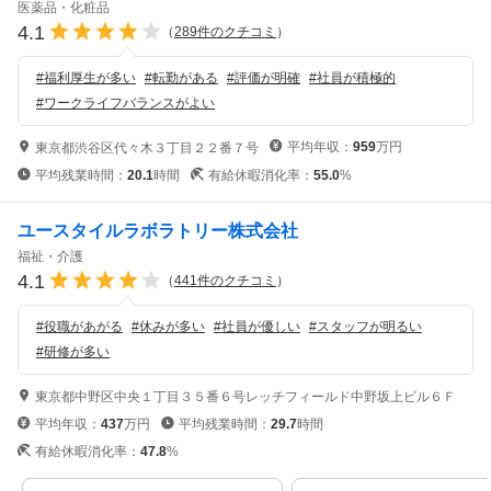
医薬品・化粧品
4.1
（
289
件のクチコミ
）
#
福利厚生が多い
#
転勤がある
#
評価が明確
#
社員が積極的
#
ワークライフバランスがよい
平均年収：
959
万円
東京都渋谷区代々木３丁目２２番７号
平均残業時間：
20.1
時間
有給休暇消化率：
55.0
%
ユースタイルラボラトリー株式会社
福祉・介護
4.1
（
441
件のクチコミ
）
#
役職があがる
#
休みが多い
#
社員が優しい
#
スタッフが明るい
#
研修が多い
東京都中野区中央１丁目３５番６号レッチフィールド中野坂上ビル６Ｆ
平均年収：
437
万円
平均残業時間：
29.7
時間
有給休暇消化率：
47.8
%