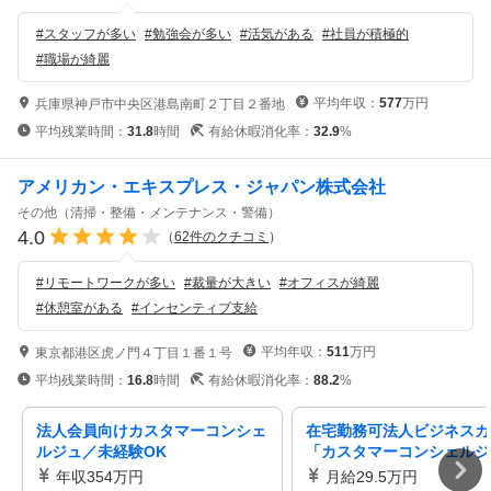
#
スタッフが多い
#
勉強会が多い
#
活気がある
#
社員が積極的
#
職場が綺麗
平均年収：
577
万円
兵庫県神戸市中央区港島南町２丁目２番地
平均残業時間：
31.8
時間
有給休暇消化率：
32.9
%
アメリカン・エキスプレス・ジャパン株式会社
その他（清掃・整備・メンテナンス・警備）
4.0
（
62
件のクチコミ
）
#
リモートワークが多い
#
裁量が大きい
#
オフィスが綺麗
#
休憩室がある
#
インセンティブ支給
平均年収：
511
万円
東京都港区虎ノ門４丁目１番１号
平均残業時間：
16.8
時間
有給休暇消化率：
88.2
%
法人会員向けカスタマーコンシェ
在宅勤務可法人ビジネスカ
ルジュ／未経験OK
「カスタマーコンシェルジ
年収354万円
月給29.5万円