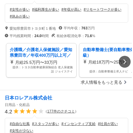
#
女性が多い
#
福利厚生が多い
#
年収が高い
#
リモートワークが多い
#
休みが多い
平均年収：
763
万円
愛知県豊田市トヨタ町１番地
平均残業時間：
24.0
時間
有給休暇消化率：
71.6
%
介護職／介護老人保健施設／愛知
自動車整備士(要自動車整備
県豊田市／年収400万円以上可／
級）
賞与あり／休日123日以上可
月給18万円〜25万円
月給25.5万円〜33万円
提供：トヨタ自動車健康保険組合 老人保健施
設 ジョイステイ
提供：自動車整備士求人ナビ 
求人情報をもっと見る
日本ロレアル株式会社
日用品・化粧品
4.2
（
177
件のクチコミ
）
#
自由な社風
#
スタッフが多い
#
インセンティブ支給
#
社員が若い
#
女性が少ない