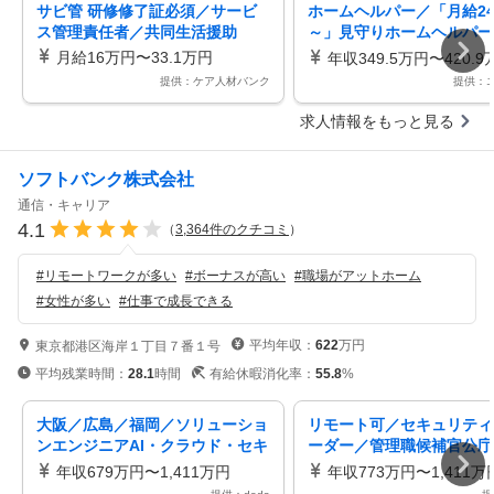
サビ管 研修修了証必須／サービ
ホームヘルパー／「月給24
ス管理責任者／共同生活援助
～」見守りホームヘルパー
訪問介護「日勤のみ／無料
月給16万円〜33.1万円
年収349.5万円〜420.9
が取れる」 ／Jd
提供：ケア人材バンク
提供：
求人情報をもっと見る
ソフトバンク株式会社
通信・キャリア
4.1
（
3,364
件のクチコミ
）
#
リモートワークが多い
#
ボーナスが高い
#
職場がアットホーム
#
女性が多い
#
仕事で成長できる
平均年収：
622
万円
東京都港区海岸１丁目７番１号
平均残業時間：
28.1
時間
有給休暇消化率：
55.8
%
大阪／広島／福岡／ソリューショ
リモート可／セキュリティ
ンエンジニアAI・クラウド・セキ
ーダー／管理職候補官公庁
ュリティを活用在宅可／H
企業のセキュリティ基盤を
年収679万円〜1,411万円
年収773万円〜1,411万
／H