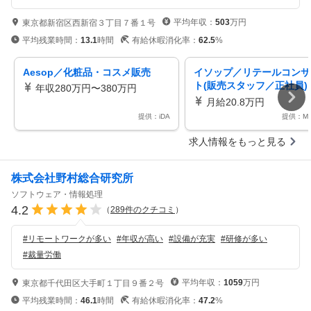
平均年収：
503
万円
東京都新宿区西新宿３丁目７番１号
平均残業時間：
13.1
時間
有給休暇消化率：
62.5
%
Aesop／化粧品・コスメ販売
イソップ／リテールコンサ
ト(販売スタッフ／正社員)
年収280万円〜380万円
東京・神奈川
月給20.8万円
提供：iDA
提供：My
求人情報をもっと見る
株式会社野村総合研究所
ソフトウェア・情報処理
4.2
（
289
件のクチコミ
）
#
リモートワークが多い
#
年収が高い
#
設備が充実
#
研修が多い
#
裁量労働
平均年収：
1059
万円
東京都千代田区大手町１丁目９番２号
平均残業時間：
46.1
時間
有給休暇消化率：
47.2
%