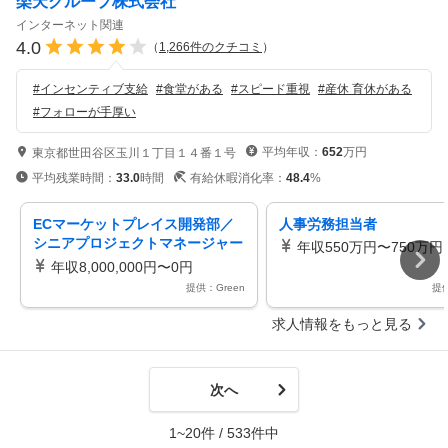
楽天グループ株式会社
インターネット関連
4.0
（
1,266
件のクチコミ
）
#
インセンティブ支給
#
食堂がある
#
スピード重視
#
産休 育休がある
#
フォローが手厚い
平均年収：
652
万円
東京都世田谷区玉川１丁目１４番１号
平均残業時間：
33.0
時間
有給休暇消化率：
48.4
%
ECマーケットプレイス開発部／
人事労務担当者
シニアプロジェクトマネージャー
年収550万円〜750万円
／楽天グループ株式会社
年収8,000,000円〜0円
提供：Green
提供
求人情報をもっと見る
次へ
1~20件 / 533件中