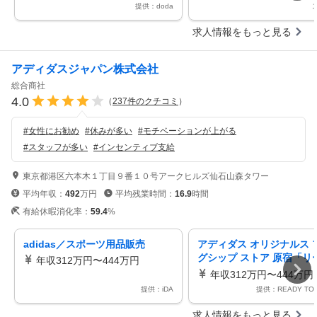
提供：doda
求人情報をもっと見る
アディダスジャパン株式会社
総合商社
4.0
（
237
件のクチコミ
）
#
女性にお勧め
#
休みが多い
#
モチベーションが上がる
#
スタッフが多い
#
インセンティブ支給
東京都港区六本木１丁目９番１０号アークヒルズ仙石山森タワー
平均年収：
492
万円
平均残業時間：
16.9
時間
有給休暇消化率：
59.4
%
adidas／スポーツ用品販売
アディダス オリジナルス 
グシップ ストア 原宿「リ
年収312万円〜444万円
職」
年収312万円〜444万円
提供：iDA
提供：READY TO 
求人情報をもっと見る