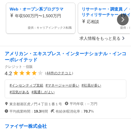
Web・オープン系プログラマ
リサーチャー・調査員 ／ 
リティリサーチャー（サイ
年収500万円〜1,500万円
ンテリジェンス分野）
応相談
提供：キャリアインデックス転職
提供：
求人情報をもっと見る
アメリカン・エキスプレス・インターナショナル・インコ
ーポレイテッド
クレジット・信販
4.2
（
44
件のクチコミ
）
#
インセンティブ支給
#
マネージャーが多い
#
社員が多い
#
活気がある
#
風通しがよい
平均年収：
--
万円
東京都港区虎ノ門４丁目１番１号
平均残業時間：
19.3
時間
有給休暇消化率：
70.7
%
ファイザー株式会社