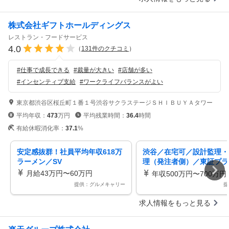
株式会社ギフトホールディングス
レストラン・フードサービス
4.0
（
131
件のクチコミ
）
#
仕事で成長できる
#
裁量が大きい
#
店舗が多い
#
インセンティブ支給
#
ワークライフバランスがよい
東京都渋谷区桜丘町１番１号渋谷サクラステージＳＨＩＢＵＹＡタワー
平均年収：
473
万円
平均残業時間：
36.4
時間
有給休暇消化率：
37.1
%
安定感抜群！社員平均年収618万
渋谷／在宅可／設計監理・
ラーメン／SV
理（発注者側）／東証プラ
「町田商店」展開／残業月2
月給43万円〜60万円
年収500万円〜700万円
h
提供：グルメキャリー
提
求人情報をもっと見る