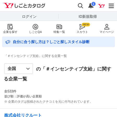
Yahoo!しごとカタログ
検索
通知数
i
ログイン
ID新規取得
企業を探す
しごとQA
特集一覧
スカウト
マイページ
自分に合う探し方は？しごと探しスタイル診断
「＃インセンティブ支給」に関する企業一覧
の「＃
インセンティブ支給
」に関す
る企業一覧
全
533
件
並び順：評価が高い企業順
※ 企業のタグは投稿されたクチコミを元に付与されています。
株式会社リクルート