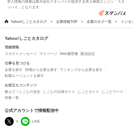
求人情報の検索は株式会社スタンバイが提供する求人検索エンジン「スタ
ンバイ」となります。
Yahoo!しごとカタログ
企業情報TOP
企業のタグ一覧
インセ
Yahoo!しごとカタログ
登録情報
スカウトメッセージ
マイページ
Web履歴書
配信設定
仕事を見つける
企業を探す
特徴から企業を探す
ランキングから企業を探す
転職エージェントを探す
お役立ちコンテンツ
教えて！しごとの先生
しごとの法律ガイド
しごとガイド
しごとワード
特集一覧
公式アカウントで情報配信中
X
LINE