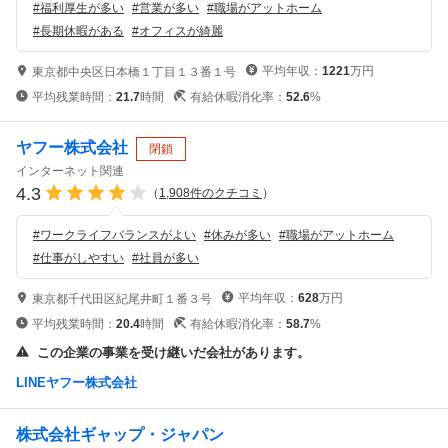
#
福利厚生が多い
#
営業が多い
#
職場がアットホーム
#
長期休暇がある
#
オフィスが綺麗
平均年収：
1221
万円
東京都中央区日本橋１丁目１３番１号
平均残業時間：
21.7
時間
有給休暇消化率：
52.6
%
ヤフー株式会社
閉鎖
インターネット関連
4.3
（
1,908
件のクチコミ
）
#
ワークライフバランスがよい
#
休みが多い
#
職場がアットホーム
#
仕事がしやすい
#
社員が多い
平均年収：
628
万円
東京都千代田区紀尾井町１番３号
平均残業時間：
20.4
時間
有給休暇消化率：
58.7
%
この企業の事業を受け継いだ会社があります。
LINEヤフー株式会社
株式会社ギャップ・ジャパン