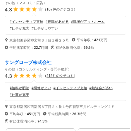
その他（マスコミ・広告）
4.3
（
107
件のクチコミ
）
#
インセンティブ支給
#
役職があがる
#
職場がアットホーム
#
仕事が充実
#
仕事がしやすい
平均年収：
421
万円
東京都渋谷区神宮前３丁目１番２５号
平均残業時間：
22.7
時間
有給休暇消化率：
69.5
%
サングローブ株式会社
その他（コンサルティング・専門事務所）
4.3
（
215
件のクチコミ
）
#
給料が明確
#
研修がよい
#
インセンティブ支給
#
勉強会が多い
#
仕事が充実
東京都新宿区西新宿６丁目２４番１号西新宿三井ビルディング４Ｆ
平均年収：
451
万円
平均残業時間：
26.3
時間
有給休暇消化率：
74.5
%