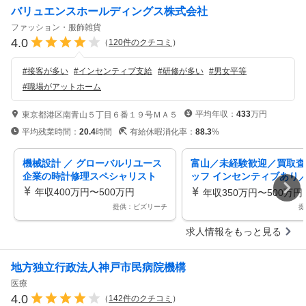
バリュエンスホールディングス株式会社
ファッション・服飾雑貨
4.0
（
120
件のクチコミ
）
#
接客が多い
#
インセンティブ支給
#
研修が多い
#
男女平等
#
職場がアットホーム
平均年収：
433
万円
東京都港区南青山５丁目６番１９号ＭＡ５
平均残業時間：
20.4
時間
有給休暇消化率：
88.3
%
機械設計 ／ グローバルリユース
富山／未経験歓迎／買取査
企業の時計修理スペシャリスト
ッフ インセンティブあり
が元Jリーガーの成長企業
年収400万円〜500万円
年収350万円〜500万円
提供：ビズリーチ
提
求人情報をもっと見る
地方独立行政法人神戸市民病院機構
医療
4.0
（
142
件のクチコミ
）