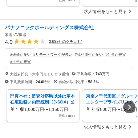
提供：doda
提
求人情報をもっと見る
パナソニックホールディングス株式会社
家電･AV機器
4.0
（
3,688
件のクチコミ
）
#
研修が多い
#
リモートワークが多い
#
福利厚生が多い
#
仕事が充実
#
手当が充実
平均年収：
743
万円
大阪府門真市大字門真１００６番地
平均残業時間：
24.6
時間
有給休暇消化率：
58.3
%
門真本社：監査対応時以外は基本
東京／千代田区／グループ
在宅勤務／内部統制（J-SOX）公
エンタープライズリスクマ
認会計士資格・英語力を活かす
ント推進 リモート・フレ
年収1,000万円〜1,150万円
年収800万円〜1,200万
有
提供：doda
求人情報をもっと見る