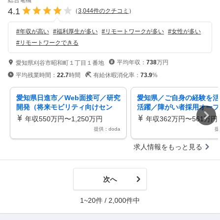
総合電機
4.1
（
3,044
件のクチコミ
）
#
年収が高い
#
福利厚生が多い
#
リモートワークが多い
#
女性が多い
#
リモートワークできる
平均年収：
738
万円
愛知県刈谷市昭和町１丁目１番地
平均残業時間：
22.7
時間
有給休暇消化率：
73.9
%
愛知県日進市／Web面接可／研究
愛知県／ご自身の経験を活
開発（将来モビリティ向けセン
活躍／障がい者採用オープ
サ）／ミライズ
ション（技能）
年収550万円〜1,250万円
年収362万円〜561万円
提供：doda
提
求人情報をもっと見る
次へ
1~20件 / 2,000件中