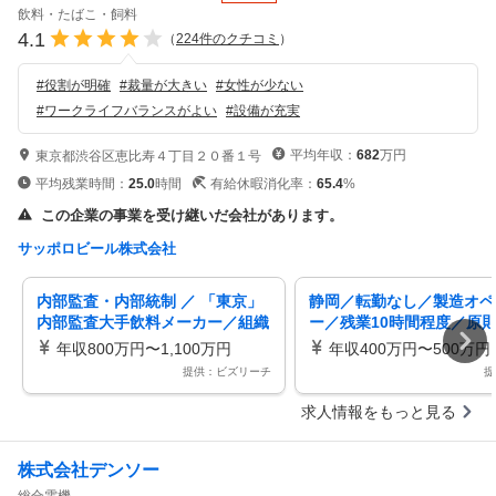
飲料・たばこ・飼料
4.1
（
224
件のクチコミ
）
#
役割が明確
#
裁量が大きい
#
女性が少ない
#
ワークライフバランスがよい
#
設備が充実
平均年収：
682
万円
東京都渋谷区恵比寿４丁目２０番１号
平均残業時間：
25.0
時間
有給休暇消化率：
65.4
%
この企業の事業を受け継いだ会社があります。
サッポロビール株式会社
内部監査・内部統制 ／ 「東京」
静岡／転勤なし／製造オペ
内部監査大手飲料メーカー／組織
ー／残業10時間程度／原
強化を担う中核ポジション／在
み／充実した福利厚生／マ
年収800万円〜1,100万円
年収400万円〜500万円
宅・フレックス／残業月20h程
通勤可
提供：ビズリーチ
提
求人情報をもっと見る
株式会社デンソー