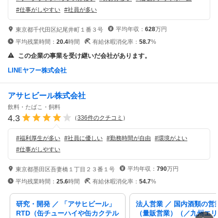
#
仕事がしやすい
#
社員が多い
平均年収：
628
万円
東京都千代田区紀尾井町１番３号
平均残業時間：
20.4
時間
有給休暇消化率：
58.7
%
この企業の事業を受け継いだ会社があります。
LINEヤフー株式会社
アサヒビール株式会社
飲料・たばこ・飼料
4.3
（
336
件のクチコミ
）
#
福利厚生が多い
#
社員に優しい
#
勤務時間が自由
#
環境がよい
#
仕事がしやすい
平均年収：
790
万円
東京都墨田区吾妻橋１丁目２３番１号
平均残業時間：
25.6
時間
有給休暇消化率：
54.7
%
研究・開発 ／ 「アサヒビール」
法人営業 ／ 国内酒類の営
RTD（缶チューハイや缶カクテル
（量販営業）（／九州エリ