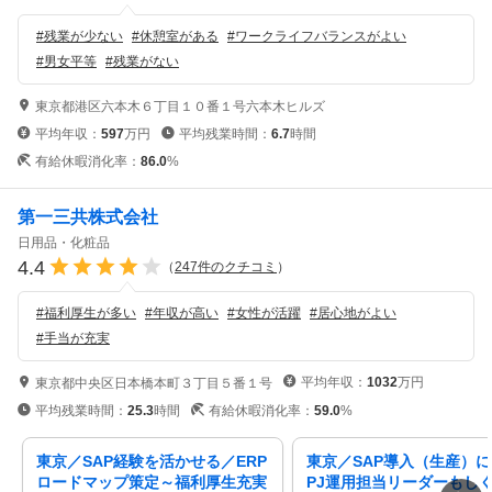
#
残業が少ない
#
休憩室がある
#
ワークライフバランスがよい
#
男女平等
#
残業がない
東京都港区六本木６丁目１０番１号六本木ヒルズ
平均年収：
597
万円
平均残業時間：
6.7
時間
有給休暇消化率：
86.0
%
第一三共株式会社
日用品・化粧品
4.4
（
247
件のクチコミ
）
#
福利厚生が多い
#
年収が高い
#
女性が活躍
#
居心地がよい
#
手当が充実
平均年収：
1032
万円
東京都中央区日本橋本町３丁目５番１号
平均残業時間：
25.3
時間
有給休暇消化率：
59.0
%
東京／SAP経験を活かせる／ERP
東京／SAP導入（生産）
ロードマップ策定～福利厚生充実
PJ運用担当リーダーもし