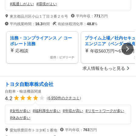
#
風通しがよい
#
環境がよい
平均年収：
771
万円
東京都品川区小山１丁目３番２６号
平均残業時間：
16.3
時間
有給休暇消化率：
48.8
%
法務・コンプライアンス ／ コー
プライム上場／社内セキュ
ポレート法務
エンジニア（ベンダー出身
／産業ガス国内シェアNo.
応相談
年収560万円〜670万円
提供：ビズリーチ
求人情報をもっと見る
トヨタ自動車株式会社
自動車・輸送機器関連
4.2
（
6,950
件のクチコミ
）
#
女性が多い
#
福利厚生が多い
#
年収が高い
#
リモートワークが多い
#
休みが多い
平均年収：
763
万円
愛知県豊田市トヨタ町１番地