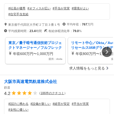
#
社員が優秀
#
オフィスが広い
#
手当が充実
#
環境がよい
#
住宅手当支給
平均年収：
767
万円
東京都千代田区大手町２丁目３番１号
平均残業時間：
23.4
時間
有給休暇消化率：
79.0
%
東京／量子暗号通信技術プロジェ
リモート中心／Okta／Aut
クトマネージャー／フルフレック
リセールスIAMグランドデ
ス／柔軟な働き方
を描く提案リードフレック
年収600万円〜1,000万円
年収800万円〜1,300万
提供：doda
提
求人情報をもっと見る
大阪市高速電気軌道株式会社
鉄道
4.2
（
186
件のクチコミ
）
#
設計に携わる
#
設備が新しい
#
経営が安定
#
手当が充実
#
女性に優しい