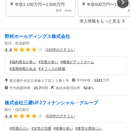
／国内トップクラスの製薬メーカ
ブリーダー
年収1,100万円〜1,500万円
年収600万円〜1,000万
ー～
提供：doda
提
求人情報をもっと見る
野村ホールディングス株式会社
投信・投資顧問
4.4
（
242
件のクチコミ
）
#
福利厚生が多い
#
営業が多い
#
職場がアットホーム
#
長期休暇がある
#
オフィスが綺麗
平均年収：
1221
万円
東京都中央区日本橋１丁目１３番１号
平均残業時間：
21.7
時間
有給休暇消化率：
52.6
%
株式会社三菱UFJフィナンシャル・グループ
銀行・信託銀行
4.4
（
926
件のクチコミ
）
#
待遇がよい
#
女性が活躍
#
研修が多い
#
食堂が美味しい