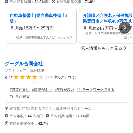
平均残業時間：
24.0
時間
有給休暇消化率：
71.6
%
自動車整備士(要自動車整備士3
介護職／介護老人保健施設
級）
県豊田市／年収400万円以
賞与あり／休日123日以上
月給18万円〜25万円
月給24.7万円〜32.2万
提供：トヨタ自動車健康保険組合 
提供：自動車整備士求人ナビ メカジョブ
設 ジ
求人情報をもっと見る
グーグル合同会社
ソフトウェア・情報処理
4.2
（
129
件のクチコミ
）
#
営業が多い
#
環境がよい
#
年収が高い
#
リモートワークできる
#
仕事が充実
東京都渋谷区渋谷３丁目２１番３号渋谷ストリーム
平均年収：
1485
万円
平均残業時間：
27.7
時間
有給休暇消化率：
42.7
%