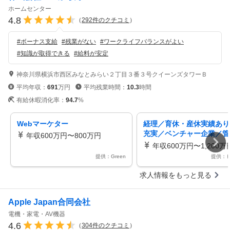
ホームセンター
4.8
（
292
件のクチコミ
）
#
ボーナス支給
#
残業がない
#
ワークライフバランスがよい
#
知識が取得できる
#
給料が安定
神奈川県横浜市西区みなとみらい２丁目３番３号クイーンズタワーＢ
平均年収：
691
万円
平均残業時間：
10.3
時間
有給休暇消化率：
94.7
%
Webマーケター
経理／育休・産休実績あり
充実／ベンチャー企業／管
年収600万円〜800万円
マネージャー
年収600万円〜1,200万
提供：Green
提供：
求人情報をもっと見る
Apple Japan合同会社
電機・家電・AV機器
4.6
（
304
件のクチコミ
）