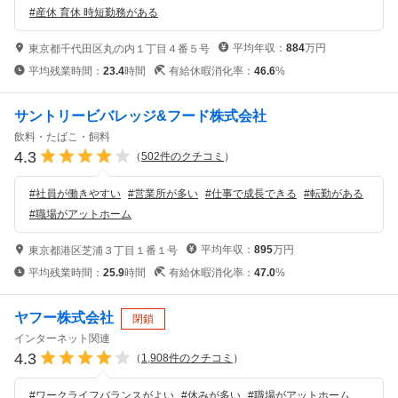
#
産休 育休 時短勤務がある
平均年収：
884
万円
東京都千代田区丸の内１丁目４番５号
平均残業時間：
23.4
時間
有給休暇消化率：
46.6
%
サントリービバレッジ&フード株式会社
飲料・たばこ・飼料
4.3
（
502
件のクチコミ
）
#
社員が働きやすい
#
営業所が多い
#
仕事で成長できる
#
転勤がある
#
職場がアットホーム
平均年収：
895
万円
東京都港区芝浦３丁目１番１号
平均残業時間：
25.9
時間
有給休暇消化率：
47.0
%
ヤフー株式会社
閉鎖
インターネット関連
4.3
（
1,908
件のクチコミ
）
#
ワークライフバランスがよい
#
休みが多い
#
職場がアットホーム