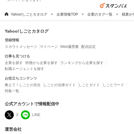
Yahoo!しごとカタログ
企業情報TOP
企業のタグ一覧
残業が
Yahoo!しごとカタログ
登録情報
スカウトメッセージ
マイページ
Web履歴書
配信設定
仕事を見つける
企業を探す
特徴から企業を探す
ランキングから企業を探す
転職エージェントを探す
お役立ちコンテンツ
教えて！しごとの先生
しごとの法律ガイド
しごとガイド
しごとワード
特集一覧
公式アカウントで情報配信中
X
LINE
運営会社