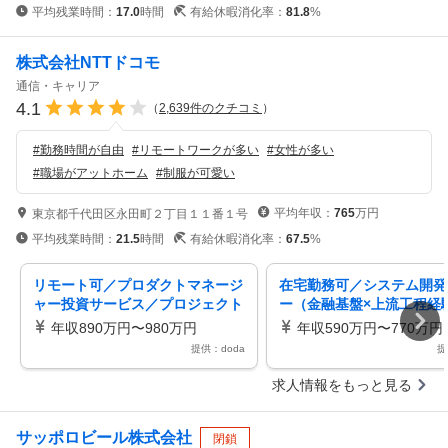
平均残業時間：
17.0
時間
有給休暇消化率：
81.8
%
株式会社NTTドコモ
通信・キャリア
4.1
（
2,639
件のクチコミ
）
#
勤務時間が自由
#
リモートワークが多い
#
女性が多い
#
職場がアットホーム
#
制服が可愛い
平均年収：
765
万円
東京都千代田区永田町２丁目１１番１号
平均残業時間：
21.5
時間
有給休暇消化率：
67.5
%
リモート可／プロダクトマネージ
在宅勤務可／システム開発
ャー投資サービス／プロジェクト
ー（金融基盤×上流工程経
マネジメント／FBB003
レックス／2PB011
年収890万円〜980万円
年収590万円〜770万円
提供：doda
提
求人情報をもっと見る
サッポロビール株式会社
閉鎖