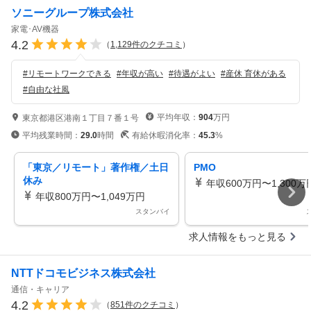
ソニーグループ株式会社
家電･AV機器
4.2
（
1,129
件のクチコミ
）
#
リモートワークできる
#
年収が高い
#
待遇がよい
#
産休 育休がある
#
自由な社風
平均年収：
904
万円
東京都港区港南１丁目７番１号
平均残業時間：
29.0
時間
有給休暇消化率：
45.3
%
「東京／リモート」著作権／土日
PMO
休み
年収600万円〜1,300万
年収800万円〜1,049万円
スタンバイ
求人情報をもっと見る
NTTドコモビジネス株式会社
通信・キャリア
4.2
（
851
件のクチコミ
）