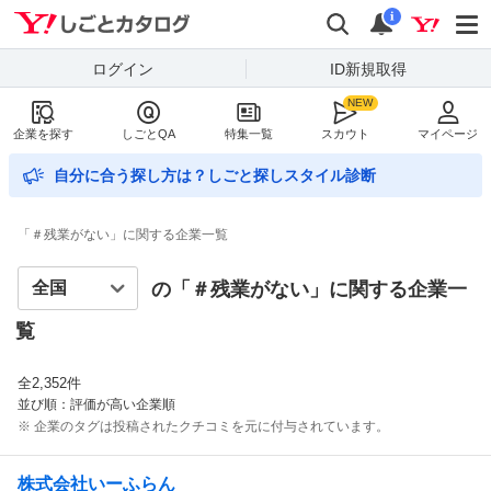
Yahoo!しごとカタログ
検索
通知数
i
ログイン
ID新規取得
企業を探す
しごとQA
特集一覧
スカウト
マイページ
自分に合う探し方は？しごと探しスタイル診断
「＃残業がない」に関する企業一覧
の「＃
残業がない
」に関する企業一
覧
全
2,352
件
並び順：評価が高い企業順
※ 企業のタグは投稿されたクチコミを元に付与されています。
株式会社いーふらん