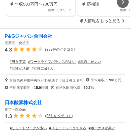
や缶ハイボールなど）の商品開発
販営業／営業担当_国内シ
年収500万円〜700万円
応相談
担当
ップクラスの総合酒類メー
提供：ビズリーチ
提供：
求人情報をもっと見る
P&Gジャパン合同会社
医薬品・化粧品
4.3
（
232
件のクチコミ
）
#
男女平等
#
ワークライフバランスがよい
#
風通しがよい
#
女性が活躍
#
女性に優しい
平均年収：
788
万円
兵庫県神戸市中央区小野柄通７丁目１番１８号
平均残業時間：
15.9
時間
有給休暇消化率：
60.7
%
日本酸素株式会社
化学・医薬品
4.3
（
98
件のクチコミ
）
#
リモートワークが多い
#
リモートワークできる
#
ボーナスが高い