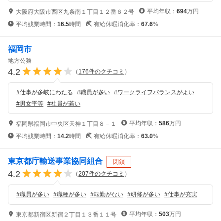
平均年収：
694
万円
大阪府大阪市西区九条南１丁目１２番６２号
平均残業時間：
16.5
時間
有給休暇消化率：
67.6
%
福岡市
地方公務
4.2
（
176
件のクチコミ
）
#
仕事が多岐にわたる
#
職員が多い
#
ワークライフバランスがよい
#
男女平等
#
社員が若い
平均年収：
586
万円
福岡県福岡市中央区天神１丁目８－１
平均残業時間：
14.2
時間
有給休暇消化率：
63.0
%
東京都庁輸送事業協同組合
閉鎖
4.2
（
207
件のクチコミ
）
#
職員が多い
#
職種が多い
#
転勤がない
#
研修が多い
#
仕事が充実
平均年収：
503
万円
東京都新宿区新宿２丁目１３番１１号