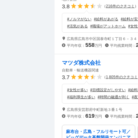
3.8
（
216
件のクチコミ
#
ノルマがない
#
給料があがる
#
給料が安
#
活気がある
#
職場がアットホーム
#
女性
広島県広島市中区国泰寺町１丁目６－３４
558
平均年収：
万円
平均残業時間：
マツダ株式会社
自動車・輸送機器関連
3.7
（
1,805
件のクチコミ
#
女性が多い
#
目標設定がしやすい
#
給料
#
福利厚生が多い
#
時間の融通が利く
#
夜
広島県安芸郡府中町新地３番１号
619
平均年収：
万円
平均残業時間：
麻布台・広島・フルリモート可／
ビッグデータ基盤開発エンジニア