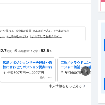
）
方が選べる
#
設備が綺麗
#
基本給が高い
#
仕事が充実
リー
#
仕事がしやすい
#
子育てしても働きやすい
22.7
53.6
時間
有給休暇消化率：
%
広島／ポジションサーチ経験や適
広島／クラウドエンジニア（
性に合わせたポジション提案中四
ージャー候補）中四国トップ
国トップ地銀年休120日／土日祝
金融×IT新たな価値の創出
年収600万円〜1,200万円
年収600万円〜1,200万円
提供：doda
提供：d
求人情報をもっと見る