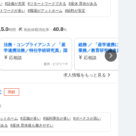
い
#
設備が充実
#
リモートワークできる
#
産休 育休がある
トワークが多い
#
職場がアットホーム
#
給料が安定
15.0
40.8
時間
有給休暇消化率：
%
法務・コンプライアンス ／ 「産
総務 ／ 「産学連携に関する
学連携法務／特任学術研究員」国
業務／教育研究推進員」国立
立大学法人広島大学にて／産学連
法人広島大学にて／産学連携
応相談
応相談
携活動に携われます
に携われます
提供：ビズリーチ
提供：ビズ
求人情報をもっと見る
社
閉鎖
）
ットホーム
#
店舗が多い
#
福利厚生が多い
#
ボーナスが高い
がある
#
産休 育休後も働きやすい