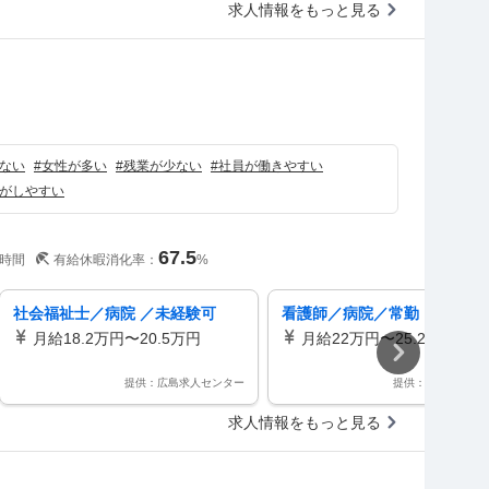
求人情報をもっと見る
ない
#
女性が多い
#
残業が少ない
#
社員が働きやすい
がしやすい
67.5
時間
有給休暇消化率：
%
社会福祉士／病院 ／未経験可
看護師／病院／常勤・夜勤あ
月給18.2万円〜20.5万円
月給22万円〜25.2万円
提供：広島求人センター
提供：広島求人セ
求人情報をもっと見る