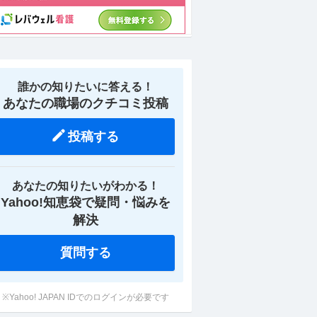
誰かの知りたいに答える！
あなたの職場のクチコミ投稿
投稿する
あなたの知りたいがわかる！
マネ
広島／「有価証券運用」経験者採
広島県／ポジションサ
Yahoo!知恵袋で疑問・悩みを
地銀
用／年収1200万円も可
験活かせるフィールド
す）／中四国トップ地
月給23万円
解決
年収500万円〜1,20
oda
提供：マイナビ転職
質問する
※Yahoo! JAPAN IDでのログインが必要です