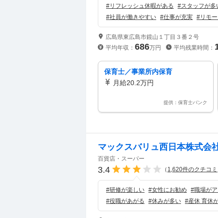
#
リフレッシュ休暇がある
#
スタッフが多
#
社員が働きやすい
#
仕事が充実
#
リモー
広島県東広島市鏡山１丁目３番２号
686
平均年収：
万円
平均残業時間：
保育士／事業所内保育
月給20.2万円
提供：保育士バンク
マックスバリュ西日本株式会
百貨店・スーパー
3.4
（
1,620
件のクチコミ
#
研修が楽しい
#
女性にお勧め
#
職場がア
#
役職があがる
#
休みが多い
#
産休 育休