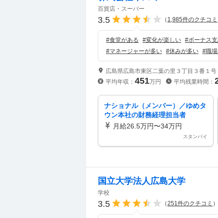
百貨店・スーパー
3.5
（
1,985
件のクチコミ
#
食堂がある
#
変化が楽しい
#
ボーナス支
#
マネージャーが多い
#
休みが多い
#
職場
広島県広島市東区二葉の里３丁目３番１号
451
平均年収：
万円
平均残業時間：
ナショナル（メンバー）／ゆめタ
ウン本社の財務経理担当者
月給26.5万円〜34万円
スタンバイ
国立大学法人広島大学
学校
3.5
（
251
件のクチコミ