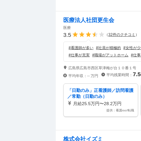
ト・清掃等／資格手当あり／社員
割引制度あり／要普通自動車免許
医療法人社団更生会
医療
3.5
（
32
件のクチコミ
）
#
看護師が多い
#
社員が積極的
#
女性が少
#
仕事が充実
#
職場がアットホーム
#
仕事
広島県広島市西区草津梅が台１０番１号
7.5
平均残業時間：
平均年収：
--
万円
「日勤のみ」正看護師／訪問看護
／常勤（日勤のみ）
月給25.5万円〜28.2万円
提供：看護roo!転職
株式会社イズミ