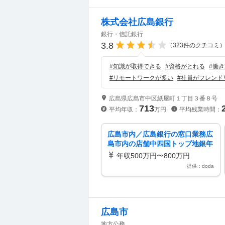
株式会社広島銀行
銀行・信託銀行
3.8
（
323
件のクチコミ
#
知識が取得できる
#
資格がとれる
#
働き
#
リモートワークが多い
#
社員がフレンド
広島県広島市中区紙屋町１丁目３番８号
713
平均年収：
万円
平均残業時間：
広島市内／広島銀行の窓口業務広
島市内の店舗中四国トップ地銀年
休120日／土日祝
年収500万円〜800万円
提供：doda
広島市
地方公務