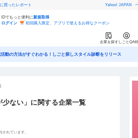
際に買ったレポート
Yahoo! JAPAN
IDでもっと便利に
新規取得
ログイン
初回購入限定、アプリで使えるお得なクーポン
企業を探す
しごとQA
職活動の方法がすぐわかる！しごと探しスタイル診断をリリース
覧
が少ない
」に関する企業一覧
与されています。