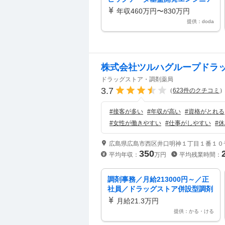
_IT26103
年収460万円〜830万円
提供：doda
株式会社ツルハグループドラ
ドラッグストア・調剤薬局
3.7
（
623
件のクチコミ
#
接客が多い
#
年収が高い
#
資格がとれる
#
女性が働きやすい
#
仕事がしやすい
#
休
広島県広島市西区井口明神１丁目１番１０
350
平均年収：
万円
平均残業時間：
調剤事務／月給213000円～／正
社員／ドラッグストア併設型調剤
薬局での受付・事務（正社員）／
月給21.3万円
島根県安来市／ドラッグストア併
提供：かる・ける
設型調剤薬局での受付・レセプ