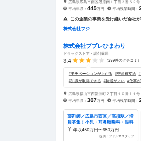
広島県広島市南区段原南１丁目３番５２号
445
平均年収：
万円
平均残業時間：
この企業の事業を受け継いだ会社が
株式会社フジ
株式会社ププレひまわり
ドラッグストア・調剤薬局
3.4
（
299
件のクチコミ
#
モチベーションが上がる
#
交通費支給
#
#
知識が取得できる
#
待遇がよい
#
仕事が
広島県福山市西新涯町２丁目１０番１１号
367
平均年収：
万円
平均残業時間：
薬剤師／広島市西区／高須駅／増
員募集！小児・耳鼻咽喉科・眼科
応需／年収450～650万円／最大
年収450万円〜650万円
年間休日125日以上も可能なワー
提供：ファルマスタッフ
クライフバランス充実の環境です