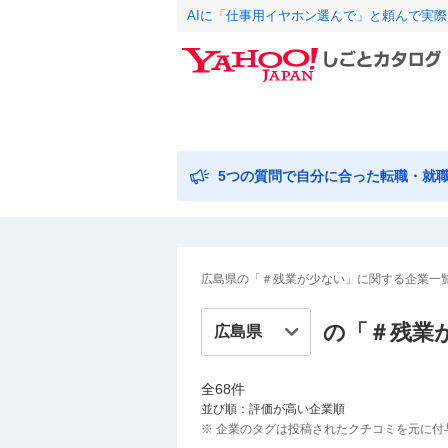
AIに「仕事用イヤホン選んで」と頼んで実
5つの質問で自分に合った転職・就
広島県の「＃残業が少ない」に関する企業一
の「＃
残業
全
68
件
並び順：評価が高い企業順
※ 企業のタグは投稿されたクチコミを元に付