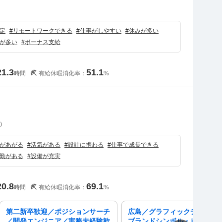
）
定
#
リモートワークできる
#
仕事がしやすい
#
休みが多い
が多い
#
ボーナス支給
21.3
51.1
時間
有給休暇消化率：
%
）
があがる
#
活気がある
#
設計に携わる
#
仕事で成長できる
勤がある
#
設備が充実
20.8
69.1
時間
有給休暇消化率：
%
第二新卒歓迎／ポジションサーチ
広島／グラフィックデザイナ
／開発エンジニア／実務未経験歓
ブランドシンボル・ビジュア