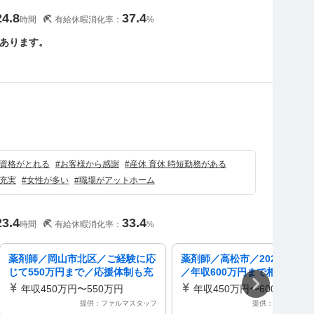
24.8
37.4
時間
有給休暇消化率：
%
あります。
）
資格がとれる
#
お客様から感謝
#
産休 育休 時短勤務がある
充実
#
女性が多い
#
職場がアットホーム
23.4
33.4
時間
有給休暇消化率：
%
薬剤師／岡山市北区／ご経験に応
薬剤師／高松市／2024年3月
じて550万円まで／応援体制も充
／年収600万円まで相談可能
実地域の患者様の相談窓口を目指
からの応援体制も充実してい
年収450万円〜550万円
年収450万円〜600万円
しています！ 株式会社ププレひ
ェーン薬局広域応需・自分の
提供：ファルマスタッフ
提供：ファルマス
まわり／ププレひまわり薬局下中
スでお仕事したい方にオスス