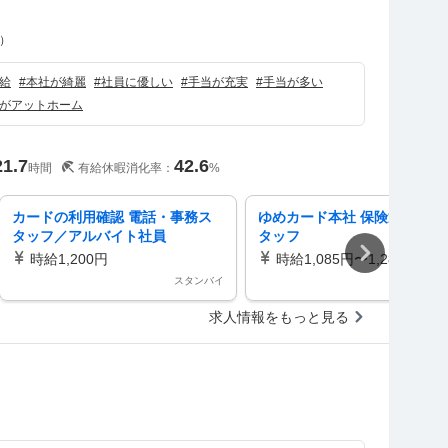
）
給
#
本社が綺麗
#
社員に優しい
#
手当が充実
#
手当が多い
がアットホーム
21.7
42.6
時間
有給休暇消化率：
%
カードの利用確認 電話・事務ス
ゆめカード本社 保険通販事務
タッフ／アルバイト社員
タッフ
時給1,200円
時給1,085円〜1,285円
スタンバイ
スタ
求人情報をもっと見る
）