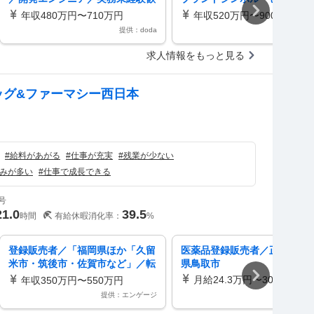
迎／引越手当・独身寮あり
イデンティティ／_RDDE2620
年収480万円〜710万円
年収520万円〜900万円
提供：doda
提供：d
求人情報をもっと見る
ッグ&ファーマシー西日本
）
#
給料があがる
#
仕事が充実
#
残業が少ない
みが多い
#
仕事で成長できる
号
21.0
39.5
時間
有給休暇消化率：
%
登録販売者／「福岡県ほか「久留
医薬品登録販売者／正社員／
米市・筑後市・佐賀市など」／転
県鳥取市
勤無」登録販売者／ツルハドラッ
月給24.3万円〜30.6万円
年収350万円〜550万円
グ店舗／年休119日～
提供：エンゲージ
スタ