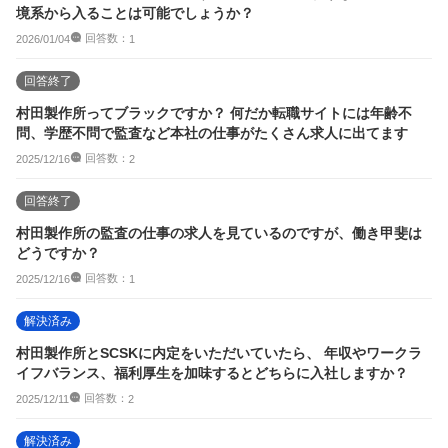
境系から入ることは可能でしょうか？
回答数：
2026/01/04
1
回答終了
村田製作所ってブラックですか？ 何だか転職サイトには年齢不
問、学歴不問で監査など本社の仕事がたくさん求人に出てます
回答数：
2025/12/16
2
回答終了
村田製作所の監査の仕事の求人を見ているのですが、働き甲斐は
どうですか？
回答数：
2025/12/16
1
解決済み
村田製作所とSCSKに内定をいただいていたら、 年収やワークラ
イフバランス、福利厚生を加味するとどちらに入社しますか？
回答数：
2025/12/11
2
解決済み