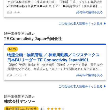
アズビル株式会社（旧株式会社山武） 【湘南】工場・プラント製品の生
産管理◆業界未経験歓迎◆年間休日129日◆業績好調◎ 【仕事内容】
【湘南】工場・プラント製品の生産管理◆業界未経験歓迎◆年間休日12
給与等の情報を見る
提供：doda
9日◆業績好調◎ 【具体的な仕事内容】 【業界未経験歓迎／国内外で事
業を展開するグローバル企業／100年以上続く安定した事業基盤】 ■業
務内容 当社製品のうち工場・プラント向け製品の生産管理業務として、
この会社の求人情報をもっと見る
以下の業務を担当していただきます。 ・生産計画の策定および進捗管理
・受注情報に基づく生産工程の調整、進捗管理 ・製品納期管理ならびに
総合電機業界の求人
社内関係部門との調整 ■当社について 当社は、「計測」と「制御」
…
TE Connectivity Japan合同会社
NEW
物流企画・物流管理 ／ 神奈川勤務／ロジスティクス
日本BUリーダー TE Connectivity Japan0901
【職種】管理＞物流企画・物流管理 【業種】メーカー＞電気・電子 ※会
員属性などに応じ、当該求人をビズリーチ上で閲覧された際に内容が異
なる場合があります 【Business Unit】 Corporate BU TE Connectivity
給与等の情報を見る
提供：ビズリーチ
は、様々な産業において世界を牽引する年間売上172億米ドルのインダ
ストリアル・テクノロジーリーダーです。より安全で持続可能な社会の
実現、より豊かな、つながる未来の創造に貢献しています。TEのコネク
この会社の求人情報をもっと見る
ティビティおよびセンサソリューションは、広範囲の分野にまたがり、
過酷な環境下において実績を持ち、自動車、産業機器、メディカル、エ
総合電機業界の求人
ネルギー、データ・コミュニケーション
…
株式会社デンソー
総合評価
3.1
以上の会社
4.1