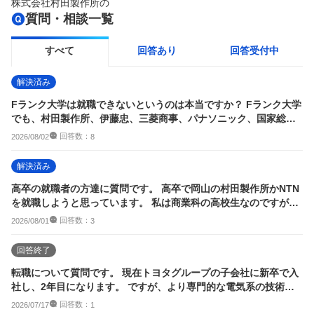
株式会社村田製作所
の
質問・相談一覧
すべて
回答あり
回答受付中
解決済み
Fランク大学は就職できないというのは本当ですか？ Fランク大学
でも、村田製作所、伊藤忠、三菱商事、パナソニック、国家総合
職に就職して...
回答数：
2026/08/02
8
解決済み
高卒の就職者の方達に質問です。 高卒で岡山の村田製作所かNTN
を就職しようと思っています。 私は商業科の高校生なのですが、
二社のような...
回答数：
2026/08/01
3
回答終了
転職について質問です。 現在トヨタグループの子会社に新卒で入
社し、2年目になります。 ですが、より専門的な電気系の技術職
として働きたい...
回答数：
2026/07/17
1