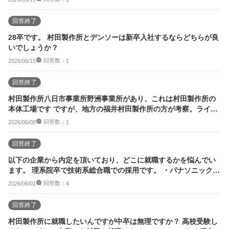
回答終了
28卒です。 村田製作所とデンソーは新卒入社するならどちらが良
いでしょうか？
回答数：
2026/06/15
1
回答終了
村田製作所八日市事業所野洲事業所があり、これは村田製作所の
本体工場です ですが、地方の福井村田製作所の方が考察。ライオ
ンプレートの交代...
回答数：
2026/06/08
1
回答終了
以下の企業から内定を頂いており、どこに就職するかを悩んでい
ます。 理系院卒で技術系総合職での採用です。 ・パナソニックエ
レクトリックワ...
回答数：
2026/06/01
4
回答終了
村田製作所に就職したいんですが中卒は無理ですか？ 高校受験し