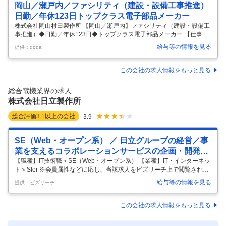
岡山／瀬戸内／ファシリティ（建設・設備工事推進）
日勤／年休123日トップクラス電子部品メーカー
株式会社岡山村田製作所 【岡山／瀬戸内】ファシリティ（建設・設備工
事推進）◆日勤／年休123日◆トップクラス電子部品メーカー 【仕事内
容】 【岡山／瀬戸内】ファシリティ（建設・設備工事推進）◆日勤／年
給与等の情報を見る
提供：doda
休123日◆トップクラス電子部品メーカー 【具体的な仕事内容】 ～スマ
ホなどで使われる電子部品をつくる企業／世界シェアトップクラスの製
品も多数あり／売上の90％は海外～ ■業務内容： 社内関係者をはじめ、
この会社の求人情報をもっと見る
ゼネコン・サブコン・行政機関などの関係各所と調整・折衝を行い、工
場内の建設・設備工事を推進します。 計画・設計から施工管理、竣工後
総合電機業界の求人
の運用管理まで一貫して携わっていただきます。 建物や電気・空調など
株式会社日立製作所
…
総合評価
3.1
以上の会社
3.9
SE（Web・オープン系） ／ 日立グループの経営／事
業を支えるコラボレーションサービスの企画・開発の
技術的取り纏め
【職種】IT技術職＞SE（Web・オープン系） 【業種】IT・インターネッ
ト＞SIer ※会員属性などに応じ、当該求人をビズリーチ上で閲覧された
際に内容が異なる場合があります 【配属組織名】 ＩＴデジタル統括本部
給与等の情報を見る
提供：ビズリーチ
グローバルソリューション第２本部ワークスペースソリューション部
【配属組織について（概要・ミッション）】 ITデジタル統括本部は、日
立グループ30万人以上のユーザに対しITソリューションの開発と提供を
この会社の求人情報をもっと見る
通じて、日立グループの成長を支えています。 その中でもワークスペー
スソリューション部は、日立グループのグローバル戦略の推進に活用す