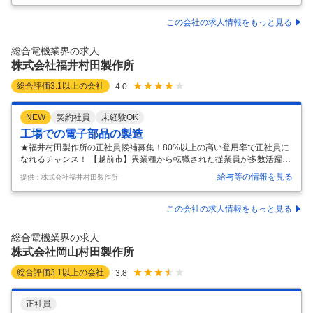
お任せします。※チームワークを大切にする環境で、大きな成果に繋げ
られるからやりがい十分です！以下の2つの業務を中心にお任せしま
この会社の求人情報をもっと見る
す。 ■営業サポート 社内で営業の仕事をサポートします。 資料作成、見
積書・納品書・請求書の作成、 受発注業務、データ入力などを担当。 ■
総合電機業界の求人
社外向け業務 営業が不在の際の問い合わせ対応や 来客時の応対など、
株式会社福井村田製作所
社
…
総合評価
3.1
以上の会社
4.0
NEW
契約社員
未経験OK
工場での電子部品の製造
★福井村田製作所の正社員候補募集！80%以上の高い登用率で正社員に
なれるチャンス！ 【越前市】異業種から転職された従業員が多数活躍中
★遠方の方も安心！賃貸住宅補助あり★休みが充実！年間休日123日 募
給与等の情報を見る
提供：株式会社福井村田製作所
集要項 【雇用形態】 契約社員 【給与】 時給 1,500円 ＋諸手当あり ※そ
の他手当有(交替勤務手当、超過勤務手当、通勤手当など) ◆残業・深夜
／時給1,950円(割増130％) ◆休出／時給2,175円(割増145％) ◆時給／2
この会社の求人情報をもっと見る
年目以降50円アップ⇒時給1,550円 【時間外手当割増率は法定より多
い！】 ★残業割増130％・深夜割増130％・休日割増145％
総合電機業界の求人
…………………………………
…
株式会社岡山村田製作所
総合評価
3.1
以上の会社
3.8
正社員