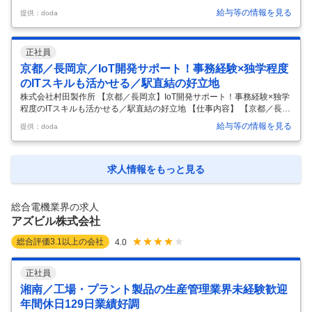
洲】材料プロセス開発<磁性体材料、セラミック素子開発プライム上場
給与等の情報を見る
提供：doda
電子部品メーカー 【具体的な仕事内容】 電子部品向けの磁性材料の設
計、原料プロセスおよび窯業プロセスの技術開発に携わっていただきま
す。 業務の流れとしては、商品開発部門より「どんな性能のインダクタ
正社員
が必要で、そのためにどんなコアがいるか」というニーズを受けて、組
成の検討から、それを実現するためのプロセス開発までを担います。 ■
京都／長岡京／IoT開発サポート！事務経験×独学程度
業務詳細 ・既存材料のQCDを抜本的に改善する取り組みを、工場の製造
のITスキルも活かせる／駅直結の好立地
プロセ
…
株式会社村田製作所 【京都／長岡京】IoT開発サポート！事務経験×独学
程度のITスキルも活かせる／駅直結の好立地 【仕事内容】 【京都／長岡
京】IoT開発サポート！事務経験×独学程度のITスキルも活かせる／駅直
給与等の情報を見る
提供：doda
結の好立地 【具体的な仕事内容】 「一般事務のままでは将来が不安」
「独学でITの勉強を始めたけれど、実務に活かすチャンスがない」 そん
な方に最適なお仕事です。 ■求人概要 当部署では、無線センサ機器（セ
ンサ本体や通信機器）や、作業者の安全を見守るシステムの開発を行っ
求人情報をもっと見る
ています。 工場や作業現場などで使われ、人の動きや環境の状態を無線
で確認できる製品です。 開発そのものはエンジニアが担当し
…
総合電機業界の求人
アズビル株式会社
総合評価
3.1
以上の会社
4.0
正社員
湘南／工場・プラント製品の生産管理業界未経験歓迎
年間休日129日業績好調