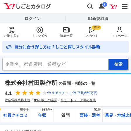
Yahoo!しごとカタログ
検索
通知
i
ログイン
ID新規取得
企業を探す
しごとQA
特集一覧
スカウト
マイページ
自分に合う探し方は？しごと探しスタイル診断
株式会社村田製作所
の質問・相談の一覧
4.1
918
クチコミ
平均
659
万円
総合電機業界上位
4.0以上の企業
リモートワーク可の企業
867件
999件~
51件
社員クチコミ
年収
質問
面接・選考
業界・地域比