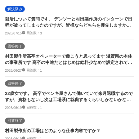
解決済み
就活について質問です。 デンソーと村田製作所のインターンで日
程が被ってしまったのですが、皆様ならどちらを優先しますか？
非常に迷っていて...
回答数：
2026/07/15
3
回答終了
村田製作所高卒オペレーターで働こうと思ってます 滋賀県の本体
の事業所です 高卒の中途だとはじめは給料少なめで設定されて数
年後追いつく感...
回答数：
2026/06/27
1
回答終了
22歳女です。 高卒でペンキ屋さんで働いていて来月退職するので
すが、資格もないし次は工場系に就職するくらいしかないかなと
思っています。 そこ
回答数：
2026/06/19
1
回答終了
村田製作所の工場はどのような仕事内容ですか？
回答数：
2026/06/19
1