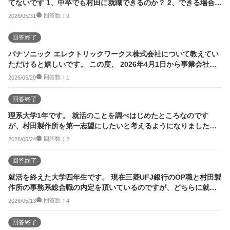
てないです 1、中卒でも村田に就職できるのか？ 2、できる場合面
接などで...
回答数：
2026/05/31
9
回答終了
パナソニック エレクトリックワークス株式会社について教えてい
ただけると嬉しいです。 この度、 2026年4月1日から事業会社化
されたパ...
回答数：
2026/05/29
1
回答終了
理系大学1年です。 就活のことを調べはじめたところなのです
が、村田製作所を第一志望にしたいと考えるようになりました。
ただ、実際の合格...
回答数：
2026/05/24
2
回答終了
就活を終えた大学四年生です。 現在三菱UFJ銀行のOP職と村田製
作所の事務系総合職の内定を頂いているのですが、どちらに就職
するか迷って...
回答数：
2026/05/13
4
回答終了