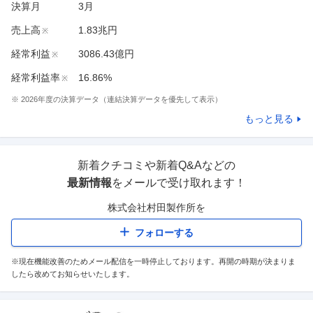
決算月
3
月
売上高
1.83兆円
※
経常利益
3086.43億円
※
経常利益率
16.86%
※
※
2026
年度の決算データ（連結決算データを優先して表示）
もっと見る
新着クチコミや新着Q&Aなどの
最新情報
をメールで受け取れます！
株式会社村田製作所
を
フォローする
※現在機能改善のためメール配信を一時停止しております。再開の時期が決まりま
したら改めてお知らせいたします。