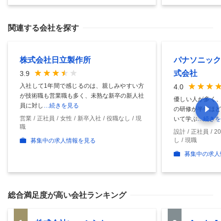
関連する会社を探す
株式会社日立製作所
パナソニック
式会社
3.9
入社して1年間で感じるのは、親しみやすい方
4.0
が技術職も営業職も多く、未熟な新卒の新人社
優しい人が多く、
員に対し
…続きを見る
の研修が半年ほど
営業
正社員
女性
新卒入社
役職なし
現
いて学ぶ
…続きを
職
設計
正社員
2
し
現職
募集中の求人情報を見る
募集中の求人
総合満足度
が高い会社ランキング