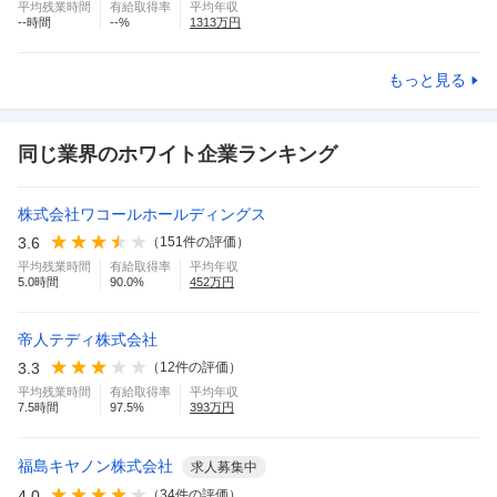
平均残業時間
有給取得率
平均年収
--
時間
--
%
1313
万円
もっと見る
同じ業界のホワイト企業ランキング
株式会社ワコールホールディングス
3.6
（
151
件の評価）
平均残業時間
有給取得率
平均年収
5.0
時間
90.0
%
452
万円
帝人テディ株式会社
3.3
（
12
件の評価）
平均残業時間
有給取得率
平均年収
7.5
時間
97.5
%
393
万円
福島キヤノン株式会社
求人募集中
4.0
（
34
件の評価）