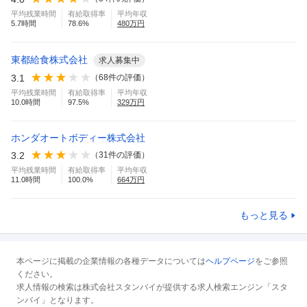
平均残業時間
有給取得率
平均年収
5.7
時間
78.6
%
480
万円
東都給食株式会社
求人募集中
3.1
（
68
件の評価）
平均残業時間
有給取得率
平均年収
10.0
時間
97.5
%
329
万円
ホンダオートボディー株式会社
3.2
（
31
件の評価）
平均残業時間
有給取得率
平均年収
11.0
時間
100.0
%
664
万円
もっと見る
本ページに掲載の企業情報の各種データについては
ヘルプページ
をご参照
ください。
求人情報の検索は株式会社スタンバイが提供する求人検索エンジン「スタ
ンバイ」となります。