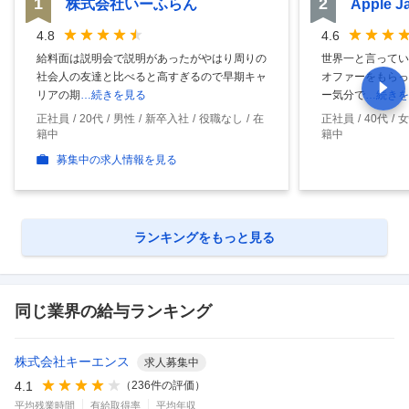
1
2
株式会社いーふらん
Apple 
4.8
4.6
給料面は説明会で説明があったがやはり周りの
世界一と言ってい
社会人の友達と比べると高すぎるので早期キャ
オファーをもらっ
リアの期
…続きを見る
ー気分で
…続きを
正社員
20代
男性
新卒入社
役職なし
在
正社員
40代
女
籍中
籍中
募集中の求人情報を見る
ランキングをもっと見る
同じ業界の給与ランキング
株式会社キーエンス
求人募集中
4.1
（
236
件の評価）
平均残業時間
有給取得率
平均年収