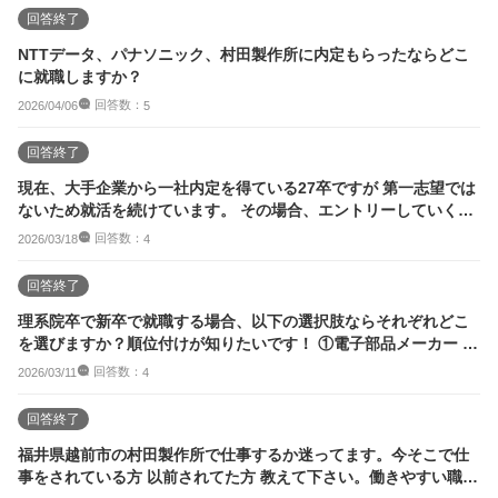
回答終了
NTTデータ、パナソニック、村田製作所に内定もらったならどこ
に就職しますか？
回答数：
2026/04/06
5
回答終了
現在、大手企業から一社内定を得ている27卒ですが 第一志望では
ないため就活を続けています。 その場合、エントリーしていくの
が この企...
回答数：
2026/03/18
4
回答終了
理系院卒で新卒で就職する場合、以下の選択肢ならそれぞれどこ
を選びますか？順位付けが知りたいです！ ①電子部品メーカー 京
セラ、村田...
回答数：
2026/03/11
4
回答終了
福井県越前市の村田製作所で仕事するか迷ってます。今そこで仕
事をされている方 以前されてた方 教えて下さい。働きやすい職場