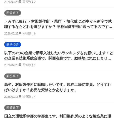
ですか？
回答数：
2026/02/28
2
回答終了
・みずほ銀行 ・村田製作所 ・県庁 ・旭化成 この中から新卒で就
職するならどれを選びますか？ 早稲田商学部に通ってるのですが
どれがオ...
回答数：
2026/02/21
6
解決済み
以下の4つの企業で新卒入社したいランキングをお願いします！ど
の企業も技術系総合職で、関西在住です。勤務地は気にしませ
ん。 パナソニッ...
回答数：
2026/02/20
1
回答終了
高卒。村田製作所に転職したいです。現在工場従業員。どうすれ
ばいけますか？必要な資格とかありますか。
回答数：
2026/02/13
4
回答終了
国立の環境系学部の学部生です。村田製作所のような製造業に環