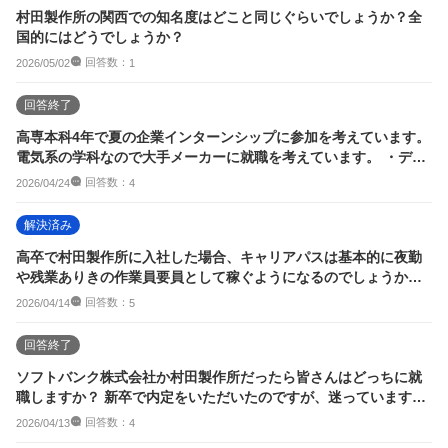
村田製作所の関西での知名度はどこと同じぐらいでしょうか？全
国的にはどうでしょうか？
回答数：
2026/05/02
1
回答終了
高専本科4年で夏の企業インターンシップに参加を考えています。
電気系の学科なので大手メーカーに就職を考えています。 ・デン
ソー ・ファ...
回答数：
2026/04/24
4
解決済み
高卒で村田製作所に入社した場合、キャリアパスは基本的に夜勤
や残業ありきの作業員要員として稼ぐようになるのでしょうか？
一部の優秀者を除いて。
回答数：
2026/04/14
5
回答終了
ソフトバンク株式会社か村田製作所だったら皆さんはどっちに就
職しますか？ 新卒で内定をいただいたのですが、迷っています。
できれば理由も...
回答数：
2026/04/13
4