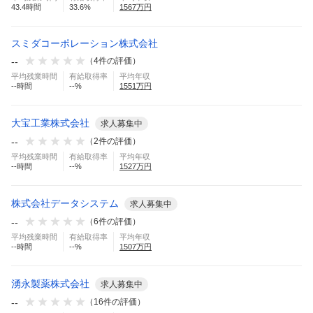
43.4
時間
33.6
%
1567
万円
スミダコーポレーション株式会社
--
（
4
件の評価）
平均残業時間
有給取得率
平均年収
--
時間
--
%
1551
万円
大宝工業株式会社
求人募集中
--
（
2
件の評価）
平均残業時間
有給取得率
平均年収
--
時間
--
%
1527
万円
株式会社データシステム
求人募集中
--
（
6
件の評価）
平均残業時間
有給取得率
平均年収
--
時間
--
%
1507
万円
湧永製薬株式会社
求人募集中
--
（
16
件の評価）