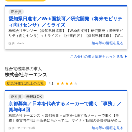
正社員
愛知県日進市／Web面接可／研究開発（将来モビリテ
ィ向けセンサ）／ミライズ
株式会社デンソー 【愛知県日進市】【Web面接可】研究開発（将来モビ
リティ向けセンサ）＜ミライズ＞ 【仕事内容】 【愛知県日進市】【We
b面接可】研究開発（将来モビリティ向けセンサ）＜ミライズ＞ 【具体
給与等の情報を見る
提供：doda
的な仕事内容】 ■業務内容： 将来モビリティ向けセンサの研究開発（電
池監視センサ、慣性センサ、生体センサなど） ・市場／システムの動向
や競合の製品＆技術分析 ・センサの企画＆仕様検討 ・センサの研究開発
この会社の求人情報をもっと見る
の推進 ■在籍出向 株式会社デンソーの社員として株式会社ミライズ テク
ノロジーズに出向頂きます。 ∟特徴： （1）TOYOTAとDENSOから研
総合電機業界の求人
究開発を請け負っており、100％DENSO社員で構成
…
株式会社キーエンス
総合評価
3.1
以上の会社
4.1
正社員
未経験OK
京都募集／日本を代表するメーカーで働く「事務」／
賞与年4回
株式会社キーエンス ＜京都募集＞日本を代表するメーカーで働く【事
務】※賞与年4回 ※応募に当たっては、マイナビ転職の会員登録が必須と
なっております。 詳細な応募方法は下記【応募方法】をご確認ください
給与等の情報を見る
提供：マイナビ転職
ませ。 【仕事内容】 営業サポートや問い合わせ対応など事務業務全般を