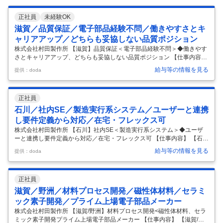
正社員
未経験OK
滋賀／品質保証／電子部品経験不問／働きやすさとキ
ャリアアップ／どちらも妥協しない品質ポジション
株式会社村田製作所 【滋賀】品質保証＜電子部品経験不問＞◆働きやす
さとキャリアアップ、どちらも妥協しない品質ポジション 【仕事内容】
【滋賀】品質保証＜電子部品経験不問＞◆働きやすさとキャリアアッ
給与等の情報を見る
提供：doda
プ、どちらも妥協しない品質ポジション 【具体的な仕事内容】 ～電子部
品経験不問。品質保証として、製品開発の源流から量産・グローバル展
開まで品質を創り込むことが可能です～ 電子部品の品質保証における、
正社員
以下業務を担当して頂きます。 ■業務詳細（業務例） ・新規開発取り組
みのプロジェクト会議に参加。開発目標やその評価方法の検討に品質視
石川／社内SE／製造実行系システム／ユーザーと連携
点でアドバイスを行う。 ・既存量産品の材料・設計変更に対して品質視
し要件定義から対応／在宅・フレックス可
点で参画
…
株式会社村田製作所 【石川】社内SE＜製造実行系システム＞◆ユーザ
ーと連携し要件定義から対応／在宅・フレックス可 【仕事内容】 【石
川】社内SE＜製造実行系システム＞◆ユーザーと連携し要件定義から対
給与等の情報を見る
提供：doda
応／在宅・フレックス可 【具体的な仕事内容】 スマートファクトリー構
想実現に向け、製造実行系システム（MES等）の企画・開発・保守・運
用を担っていただきます。 ■具体業務 ・製造現場と連携した業務要件整
正社員
理、要件定義など上流工程から開発・導入・標準化まで一貫して推進 ・
自動化、トレーサビリティ強化、ゼロディフェクト推進等を目的とした
滋賀／野洲／材料プロセス開発／磁性体材料／セラミ
製造支援システムの企画・構築 ・IoT機器や各種設備・既存システムか
ック素子開発／プライム上場電子部品メーカー
ら
…
株式会社村田製作所 【滋賀/野洲】材料プロセス開発<磁性体材料、セラ
ミック素子開発プライム上場電子部品メーカー 【仕事内容】 【滋賀/野