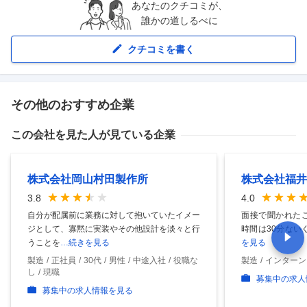
あなたのクチコミが、
誰かの道しるべに
クチコミを書く
その他のおすすめ企業
この会社を見た人が見ている企業
株式会社岡山村田製作所
株式会社福井
3.8
4.0
自分が配属前に業務に対して抱いていたイメー
面接で聞かれたこ
ジとして、寡黙に実装やその他設計を淡々と行
時間は30分ない
うことを
…続きを見る
を見る
製造
正社員
30代
男性
中途入社
役職な
製造
インターン
し
現職
募集中の求人
募集中の求人情報を見る